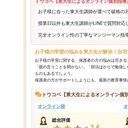
トウコベ【東大生によるオンライン個別指導
お子様に合った東大生講師が選べて破格の月額
授業日以外も東大生講師がLINEで質問対応
完全オンライン性の丁寧なマンツーマン指
お子様の学習の悩みを東大生が解決！自宅
お子様の学習に関する、保護者の方の悩みは尽きる
「親の言うことを聞かない」「部活ばかりで勉強し
ものもあるでしょう。
保護者の方がサポートしようにも、最新の教育事情がわ
トウコベ【東大生によるオンライン個
オンライン校
オ
総合評価
3.4