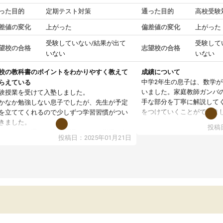
った目的
定期テスト対策
通った目的
高校受験
差値の変化
上がった
偏差値の変化
上がった
受験していない/結果が出て
受験して
望校の合格
志望校の合格
いない
いない
校の教科書のポイントをわかりやすく教えて
成績について
中学2年生の息子は、数学
らえている
いました。家庭教師ガンバ
験授業を受けて入塾しました。
手な部分を丁寧に解説して
かなか勉強しない息子でしたが、先生が予定
をつけていくことができま
を立ててくれるので少しずつ学習習慣がつい
期テストの成績が10点以上
きました。
投稿日
ても喜んでいます。
ンラインで週に一度の受講ですが、指導が無
投稿日：2025年01月21日
日も予定表に基づいて勉強したり、LINEでわ
らないところを質問できるのでとても助かっ
います。