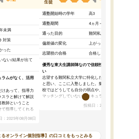
生徒
通塾開始時の学年
高3
通塾期間
4ヵ月～1年未満
1年未満
通った目的
難関私立受験対策
ト対策
偏差値の変化
上がった
かった
志望校の合格
合格した
いない/結果が出て
優秀な東大生講師陣なので信頼性や安心感が高
い
志望する難関私立大学に特化した準備をしたい
ュラムがなく、活用
と思い、ここに入塾しました。集団指導の予備
校ではどうしても自分の弱点や、志望校対策に
だけあって、指導力
マッチングしていないカリキュラムに不安を感
ラスラと解けて解説
じたからです。
庭教師ということ
投稿日：2024年02月19日
また受験のノウハウを蓄積している優秀な東大
せて指導してくれる
生講師陣をそろえていることや、完全オンライ
ラムがない。当方
：2025年08月08日
ン制というのも、ここを選んだ重要なポイント
るため、学校の教科
です。実際に入塾してみると、きめ細かいマン
な形で活用をさせて
ツーマン指導によって、自分の志望校にふさわ
間を使って進められる
よるオンライン個別指導】の口コミをもっとみる