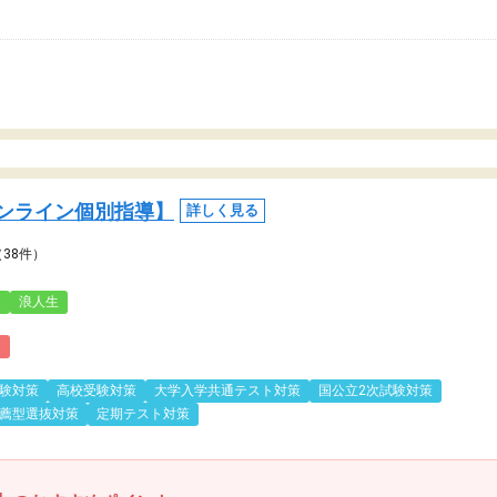
ンライン個別指導】
詳しく見る
（38件）
3
浪人生
)
験対策
高校受験対策
大学入学共通テスト対策
国公立2次試験対策
薦型選抜対策
定期テスト対策