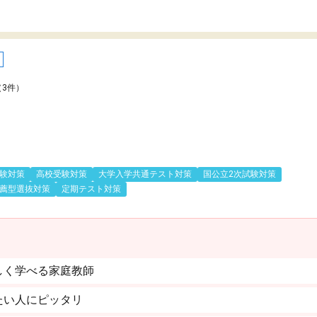
（3件）
験対策
高校受験対策
大学入学共通テスト対策
国公立2次試験対策
薦型選抜対策
定期テスト対策
しく学べる家庭教師
たい人にピッタリ