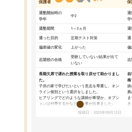
保護者
保
通塾開始時の
通
中2
学年
学
通塾期間
1～3ヵ月
通
通った目的
定期テスト対策
通
偏差値の変化
上がった
偏
受験していない/結果が出て
志望校の合格
志
いない
長期欠席で遅れた授業を取り戻せて助かりまし
自
た。
格
子供の家で学びたいという意志を尊重し、オン
娘
ライン個別という選択をしました。
薦
ヒアリングでどのような講師が希望か、オプシ
ま
ョンは付帯するかなど選ぶ事が出来ました。
き
講師とのマッチング後講師との初回ミーティン
に
投稿日：2025年09月12日
グを行い、その講師で良いか他の講師を希望す
思
るか子供との相性も見てから講師を決定する事
(
ができます。
ュ