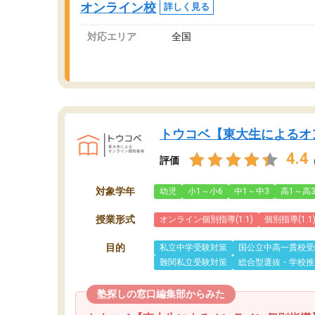
オンライン校
詳しく見る
対応エリア
全国
トウコベ【東大生によるオ
4.4
評価
対象学年
幼児
小1～小6
中1～中3
高1～高
授業形式
オンライン個別指導(1:1)
個別指導(1:1
目的
私立中学受験対策
国公立中高一貫校受
難関私立受験対策
総合型選抜・学校推
塾探しの窓口編集部からみた