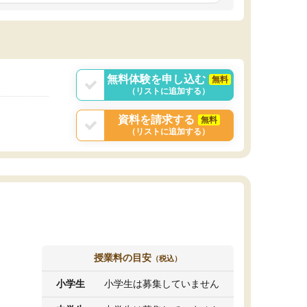
しいオリジナルのカリキュラムを提案してくれ
であれば自学自習で
ました。
1時間の代金がそれな
また24時間いつでもLINEで講師に相談できるの
用の仕方をしたかっ
で、深夜に家で勉強していて疑問や不安が生じ
これといった提案も
ても、直ぐに解消できたのは、大きなメリット
分からず辞めること
と感じました。
ていけない子にはい
無料体験を申し込む
無料
（リストに追加する）
資料を請求する
無料
（リストに追加する）
授業料の目安
（税込）
小学生
小学生は募集していません