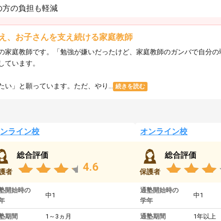
の方の負担も軽減
え、お子さんを支え続ける家庭教師
の家庭教師です。「勉強が嫌いだったけど、家庭教師のガンバで自分の
しています。
い」と願っています。ただ、やり...
続きを読む
ンライン校
オンライン校
総合評価
総合評価
4.6
護者
保護者
塾開始時の
通塾開始時の
中1
中1
年
学年
塾期間
1～3ヵ月
通塾期間
1年以上