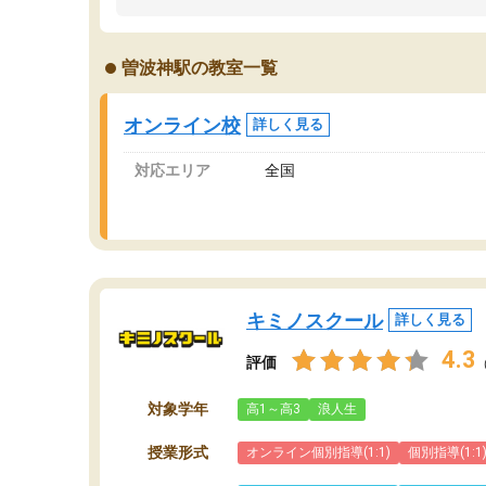
うちの子は、初回面談の講師の方で決定しまし
は
た。
内
出
曽波神駅の教室一覧
オンラインツールを使用した単語帳の共有があ
な
り宿題もそちらで出される形でした。
ま
2ヶ月で担当講師の方がお辞めになると言う事で
が
オンライン校
詳しく見る
講師変更の申し出があり、あまりに短期での変
更だった為、塾に通う事にして退会しました。
対応エリア
全国
遅れも取り戻せ、授業内容や講師の方は良かっ
たと思います。
キミノスクール
詳しく見る
4.3
評価
対象学年
高1～高3
浪人生
授業形式
オンライン個別指導(1:1)
個別指導(1:1