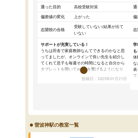
通った目的
高校受験対策
通
偏差値の変化
上がった
偏
受験していない/結果が出て
志望校の合格
志
いない
サポートが充実している！
学
うちは田舎で家庭教師なんてできるのかなと思
も
ってましたが、オンラインで良い先生を紹介し
体
てくれて息子も毎週その時間になると自分から
な
タブレットを開いてzoomを繋げるようになり
表
ました！5科目なんでもOKなのもとても気に入
て
投稿日：2025年01月21日
っています
オ
成績もだいぶ下の方でしたが、通い始めて1年ほ
い
どだった今では平均点以上の科目が増えてきま
か
した！あと1年受験まであるので無料の週末教室
て
を使用しながら頑張って欲しいと思います！
曽波神駅の教室一覧