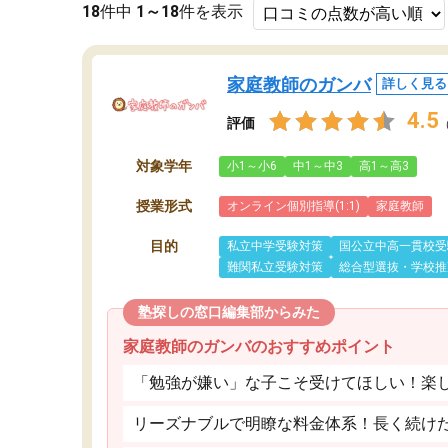
18
件中
1～18
件を表示
家庭教師のガンバ
詳しく見る
4.5
評価
対象学年
小1～小6
中1～中3
高1～高3
授業形式
オンライン個別指導(1:1)
家庭教師
目的
私立中学受験対策
国公立中高一貫校受
難関私立受験対策
総合型選抜・学校推
塾探しの窓口編集部からみた
家庭教師のガンバのおすすめポイント
「勉強が嫌い」な子こそ受けてほしい！楽
リーズナブルで明瞭な料金体系！長く続け