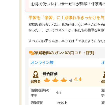
お得で使いやすいサービスが満載！保護者
学習を「楽習」に！頑張れるきっかけを与
家庭教師のガンバは、勉強が嫌いなお子さんのため
かった！」というコメントが、私たちの指導を象徴
すべてのお子さんは、本心では「できるようになりた
家庭教師のガンバの口コミ・評判
オンライン校
オ
総合評価
4.4
保護者
保
通塾開始時の
通
中1
学年
学
通塾期間
1年以上
通