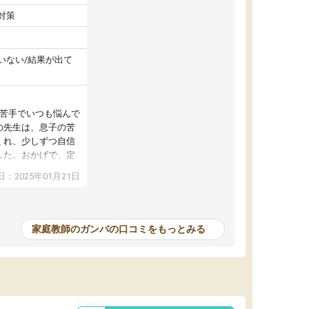
対策
いない/結果が出て
が苦手でいつも悩んで
の先生は、息子の苦
くれ、少しずつ自信
した。おかげで、定
アップし、本人もと
：2025年01月21日
家庭教師のガンバの口コミをもっとみる