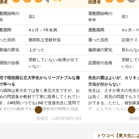
護者
保護者
塾開始時の
通塾開始時の
高2
高1
年
学年
塾期間
4ヵ月～1年未満
通塾期間
4ヵ月～
った目的
難関私立受験対策
通った目的
定期テス
差値の変化
上がった
偏差値の変化
変わらな
受験していない/結果が出て
受験して
望校の合格
志望校の合格
いない
いない
宅で現役国公立大学生からリーズナブルな価
先生の質はよいが、カリキ
で学べる
方法が分からない
の講師は東大生では無く東北大生ですが、お
先生は、さすが東大の先生
めの問題集や教材で丁寧に指導してくれてい
は高く、所見の問題でもス
す。24時間いつでもLINEで直接先生に質問で
ができる。ただし、個別家
ます(どの教科でも)。受講科目や時間も自由
で、なんでもこちらに合わ
決めれるので、個人に合った勉強ができると
のだが、具体的なカリキュ
投稿日：2025年08月13日
投稿日
います。カリキュラム相談みたいなのがあり
は、授業の先取り学習をす
有料)、受験までにどんなことをどんなスケジ
書を一緒に進めていくよう
ールでやっていくか相談したのですが、それ
いただいたが、1時間の時
トウコベ【東大生に