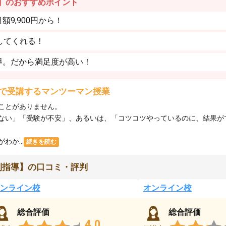
】のおすすめポイント
9,900円から！
してくれる！
導。だから満足度が高い！
で受講するマンツーマン授業
ことがありません。
ない」「受験が不安」、あるいは、「コツコツやっているのに、結果が
か...
続きを読む
別指導】の口コミ・評判
ンライン校
オンライン校
総合評価
総合評価
4.0