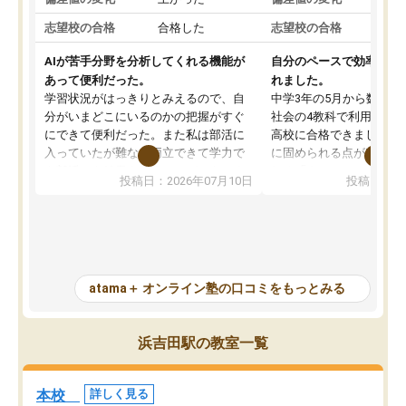
志望校の合格
合格した
志望校の合格
AIが苦手分野を分析してくれる機能が
自分のペースで効率よく
あって便利だった。
れました。
学習状況がはっきりとみえるので、自
中学3年の5月から数学・
分がいまどこにいるのかの把握がすぐ
社会の4教科で利用し、偏
にできて便利だった。また私は部活に
高校に合格できました。
入っていたが難なく両立できて学力で
に固められる点が魅力で
も部活でも結果を残すことができてよ
れる「ウォームアップ」
投稿日：2026年07月10日
投稿日：20
かった。また問題演習の際に、自分が
項目のおかげで、手軽に
一度間違えた問題を繰り返し学習でき
せられます。何度も間違
たので苦手だった英語の克服につなが
「特訓」項目で徹底的に
った点もよかった。ただAIをアピール
め、苦手克服に非常に役
して活用するのは良かった点もあった
また、その日の勉強時間
が、自分で自分の管理ができない人に
元数が可視化されるので
atama＋ オンライン塾の口コミをもっとみる
とっては難しい部分もあるのではない
しながら意欲的に取り組
かと思った。
常に効果を実感している
になった現在も大学受験
浜吉田駅の教室一覧
して利用しており、自信
すめできる塾です。
本校
詳しく見る