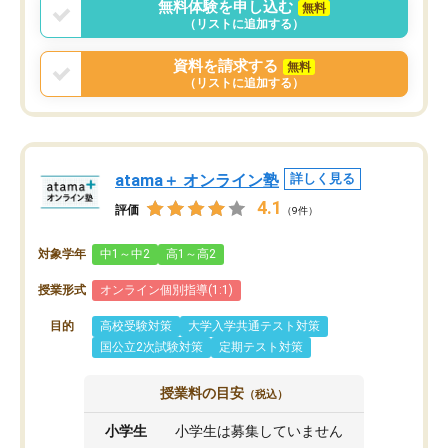
無料体験を申し込む
無料
（リストに追加する）
資料を請求する
無料
（リストに追加する）
atama＋ オンライン塾
詳しく見る
4.1
評価
（9件）
対象学年
中1～中2
高1～高2
授業形式
オンライン個別指導(1:1)
目的
高校受験対策
大学入学共通テスト対策
国公立2次試験対策
定期テスト対策
授業料の目安
（税込）
小学生
小学生は募集していません