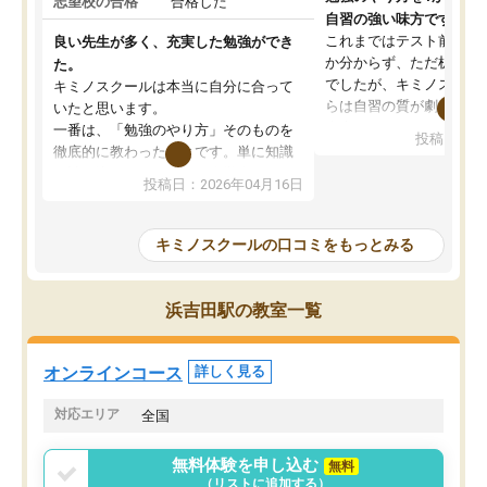
志望校の合格
合格した
自習の強い味方です。
これまではテスト前に何
良い先生が多く、充実した勉強ができ
か分からず、ただ机に座
た。
でしたが、キミノスクー
キミノスクールは本当に自分に合って
らは自習の質が劇的に変
いたと思います。
先生が毎日何をすべきか
一番は、「勉強のやり方」そのものを
投稿日：20
を明確にしてくれるので
徹底的に教わったことです。単に知識
ずに学習に取り組めるよ
を詰め込むのではなく、自学自習の習
投稿日：2026年04月16日
が一番の収穫です。
慣が身につくよう並走してくれるの
授業で教えてもらうとい
で、通塾日以外も机に向かうのが苦で
の仕方をコーチングして
はなくなりました。
キミノスクールの口コミをもっとみる
ルなので、家での学習習
身につきました。結果と
講師の方との距離も近く、親身なコー
た英語の偏差値が10以上
チングのおかげで、停滞期もモチベー
浜吉田駅の教室一覧
していた公立高校に無事
ションを維持できました。「やらされ
た。自分から学ぶ姿勢を
る勉強」から「目標のための勉強」へ
たい家庭には本当におす
意識が変わったことが、目標校への合
オンラインコース
詳しく見る
思います。
格に繋がったと思います。
対応エリア
全国
無料体験を申し込む
無料
（リストに追加する）