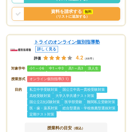
資料を請求する
無料
（リストに追加する）
トライのオンライン個別指導塾
詳しく見る
4.2
評価
（44件）
対象学年
小1～小6
中1～中3
高1～高3
浪人生
授業形式
オンライン個別指導(1:1)
目的
私立中学受験対策
国公立中高一貫校受験対策
高校受験対策
大学入学共通テスト対策
国公立2次試験対策
医学部受験
難関私立受験対策
医・歯・薬系対策
総合型選抜・学校推薦型選抜対策
定期テスト対策
授業料の目安
（税込）