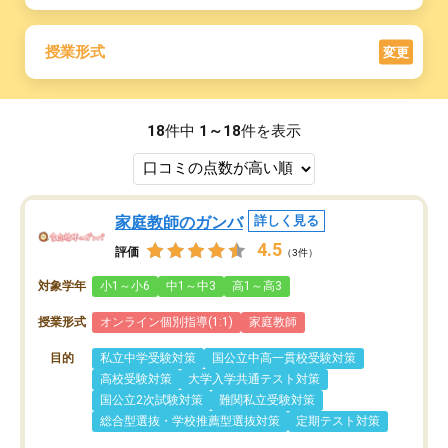
授業形式
変更
18
件中
1～18
件を表示
家庭教師のガンバ
詳しく見る
4.5
評価
（3件）
対象学年
小1～小6
中1～中3
高1～高3
授業形式
オンライン個別指導(1:1)
家庭教師
目的
私立中学受験対策
国公立中高一貫校受験対策
高校受験対策
大学入学共通テスト対策
国公立2次試験対策
難関私立受験対策
総合型選抜・学校推薦型選抜対策
定期テスト対策