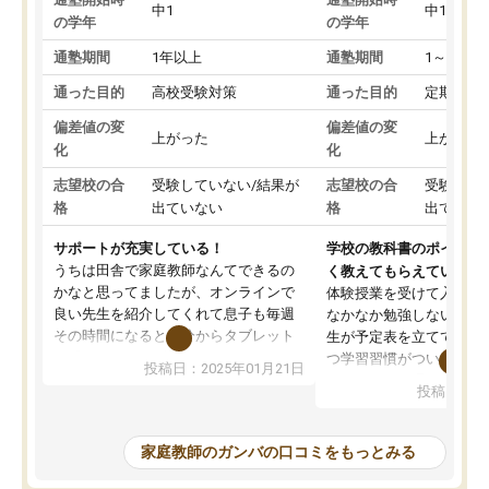
中1
中1
の学年
の学年
通塾期間
1年以上
通塾期間
1～3ヵ月
通った目的
高校受験対策
通った目的
定期テス
偏差値の変
偏差値の変
上がった
上がった
化
化
志望校の合
受験していない/結果が
志望校の合
受験して
格
出ていない
格
出ていな
サポートが充実している！
学校の教科書のポイント
うちは田舎で家庭教師なんてできるの
く教えてもらえている
かなと思ってましたが、オンラインで
体験授業を受けて入塾し
良い先生を紹介してくれて息子も毎週
なかなか勉強しない息子
その時間になると自分からタブレット
生が予定表を立ててくれ
を開いてzoomを繋げるようになりまし
つ学習習慣がついてきま
投稿日：2025年01月21日
た！5科目なんでもOKなのもとても気
オンラインで週に一度の
投稿日：20
に入っています
指導が無い日も予定表に
成績もだいぶ下の方でしたが、通い始
したり、LINEでわから
めて1年ほどだった今では平均点以上の
問できるのでとても助か
家庭教師のガンバの口コミをもっとみる
科目が増えてきました！あと1年受験ま
であるので無料の週末教室を使用しな