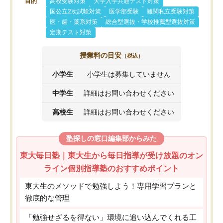
目的
高校受験対策
大学入学共通テスト対策
国公立2次試験対策
医学部受験
難関私立受験対策
医・歯・薬系対策
総合型選抜・学校推薦型選抜対策
定期テスト対策
授業料の目安
（税込）
小学生
小学生は募集していません
中学生
詳細はお問い合わせください
高校生
詳細はお問い合わせください
塾探しの窓口編集部からみた
東大毎日塾｜東大生から毎日指導が受け放題のオン
ライン個別指導塾のおすすめポイント
東大生のメソッドで勉強しよう！専用学習プランと
徹底的な管理
「勉強せざるを得ない」環境に追い込んでくれる工