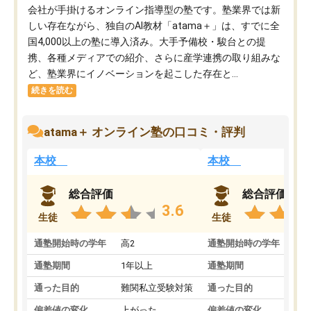
会社が手掛けるオンライン指導型の塾です。塾業界では新
しい存在ながら、独自のAI教材「atama＋」は、すでに全
国4,000以上の塾に導入済み。大手予備校・駿台との提
携、各種メディアでの紹介、さらに産学連携の取り組みな
ど、塾業界にイノベーションを起こした存在と...
続きを読む
atama＋ オンライン塾の口コミ・評判
本校
本校
総合評価
総合評価
3.6
生徒
生徒
通塾開始時の学年
高2
通塾開始時の学年
中
通塾期間
1年以上
通塾期間
通った目的
難関私立受験対策
通った目的
偏差値の変化
上がった
偏差値の変化