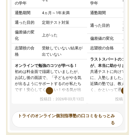
の学年
学年
通塾期間
4ヵ月～1年未満
通塾期間
1～3
通った目的
定期テスト対策
大学入
通った目的
対策
偏差値の変
上がった
化
偏差値の変化
上がっ
志望校の合
受験していない/結果が
志望校の合格
合格し
格
出ていない
ラストスパートの１か月
オンラインで勉強のコツが学べる！
が、本当に助かりました
初めは料金面で躊躇していましたが、
共通テストに向けての追
お試し後の面談で、「子どもがやる気
に、入塾しました。田舎
が出るようにサポートするのが私たち
近隣の塾では、教えても
です！安心してください！やる気が出
く、かといって通うには
ないのは私たち講師の責任です」と言
が、トライならオンライ
投稿日：2026年03月13日
投稿日：20
ってくださり、確かに！と考えて、思
可能なので本当に助かり
い切って入塾しました。英語が苦手だ
テストの内容重視でした
ったんですが、学生の先生から学ぶこ
らないところをピンポイ
トライのオンライン個別指導塾の口コミをもっとみ
とで、勉強のコツみたいなものをつか
頂いて、とてもわかりや
る
み、徐々に成績が上がったらいいなと
していました。一生を左
思っていました。何が今足りないのか
スト、多少お金がかかっ