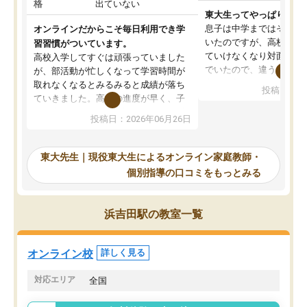
格
出ていない
東大生ってやっぱりすご
息子は中学まではそこそ
オンラインだからこそ毎日利用でき学
いたのですが、高校に入
習習慣がついています。
ていけなくなり対面の塾
高校入学してすぐは頑張っていました
でいたので、違うアプロ
が、部活動が忙しくなって学習時間が
考えて入りました。地元
取れなくなるとみるみると成績が落ち
投稿日：20
で、当初は模試でD判定
ていきました。高校の進度が早く、子
していたのですが、やは
供も家に帰って勉強の話すると嫌な反
投稿日：2026年06月26日
験勉強に詳しく、先生か
応を示します。東大先生にお願いして
受け合格できました。ま
からは効率的な計画を先生が立ててく
自習室が毎日使えていつ
れるので、親としても安心です。毎日
東大先生｜現役東大生によるオンライン家庭教師・
るのが心強かったようで
使える自習室とかもあり、わからない
個別指導の口コミをもっとみる
謝です。
ところがあれば先生が回答してくれる
のも重宝しています。
浜吉田駅の教室一覧
オンライン校
詳しく見る
対応エリア
全国