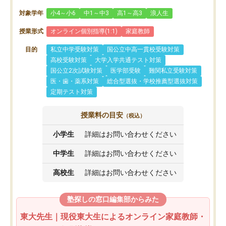
対象学年
小4～小6
中1～中3
高1～高3
浪人生
授業形式
オンライン個別指導(1:1)
家庭教師
目的
私立中学受験対策
国公立中高一貫校受験対策
高校受験対策
大学入学共通テスト対策
国公立2次試験対策
医学部受験
難関私立受験対策
医・歯・薬系対策
総合型選抜・学校推薦型選抜対策
定期テスト対策
授業料の目安
（税込）
小学生
詳細はお問い合わせください
中学生
詳細はお問い合わせください
高校生
詳細はお問い合わせください
塾探しの窓口編集部からみた
東大先生｜現役東大生によるオンライン家庭教師・