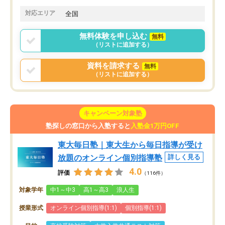
対応エリア
全国
無料体験を申し込む
無料
（リストに追加する）
資料を請求する
無料
（リストに追加する）
キャンペーン対象塾
塾探しの窓口から入塾すると
入塾金1万円OFF
東大毎日塾｜東大生から毎日指導が受け
放題のオンライン個別指導塾
詳しく見る
4.0
評価
（116件）
対象学年
中1～中3
高1～高3
浪人生
授業形式
オンライン個別指導(1:1)
個別指導(1:1)