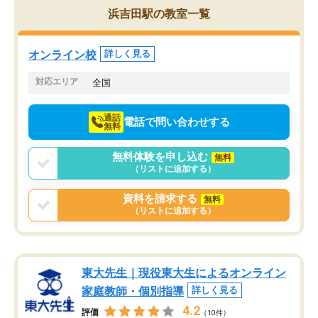
を的確に指導いただき、子どももびっ
思い切って入塾してよか
浜吉田駅の教室一覧
くりするほど楽しんでやる気を持って
塾を受けています。狙い通り、少しず
つ成績も上がり、苦手意識も無くなっ
オンライン校
詳しく見る
てきたので、さらに苦手な数学も追加
でお願いしました。来年の高校受験に
対応エリア
全国
向けて頑張っています。
通話
電話で問い合わせする
無料
無料体験を申し込む
無料
（リストに追加する）
資料を請求する
無料
（リストに追加する）
東大先生｜現役東大生によるオンライン
家庭教師・個別指導
詳しく見る
4.2
評価
（10件）