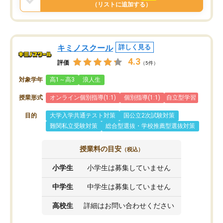
と思います。
（リストに追加する）
キミノスクール
詳しく見る
4.3
評価
（5件）
対象学年
高1～高3
浪人生
授業形式
オンライン個別指導(1:1)
個別指導(1:1)
自立型学習
目的
大学入学共通テスト対策
国公立2次試験対策
難関私立受験対策
総合型選抜・学校推薦型選抜対策
授業料の目安
（税込）
小学生
小学生は募集していません
中学生
中学生は募集していません
高校生
詳細はお問い合わせください