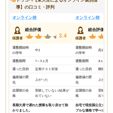
トウコベ【東大生によるオンライン個別指
導】の口コミ・評判
オンライン校
オンライン校
総合評価
総合評価
3.4
保護者
保護者
通塾開始時
通塾開始時
中2
高2
の学年
の学年
通塾期間
1～3ヵ月
通塾期間
4ヵ月～1
通った目的
定期テスト対策
通った目的
難関私立
偏差値の変
偏差値の変
上がった
上がった
化
化
志望校の合
受験していない/結果が
志望校の合
受験して
格
出ていない
格
出ていな
長期欠席で遅れた授業を取り戻せて助
自宅で現役国公立大学生
かりました。
ブルな価格で学べる