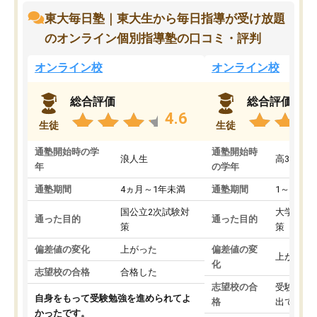
東大毎日塾｜東大生から毎日指導が受け放題
のオンライン個別指導塾の口コミ・評判
オンライン校
オンライン校
総合評価
総合評価
4.6
生徒
生徒
通塾開始時の学
通塾開始時
浪人生
高3
年
の学年
通塾期間
4ヵ月～1年未満
通塾期間
1～3ヵ月
国公立2次試験対
大学入学
通った目的
通った目的
策
策
偏差値の変化
上がった
偏差値の変
上がった
化
志望校の合格
合格した
志望校の合
受験して
自身をもって受験勉強を進められてよ
格
出ていな
かったです。