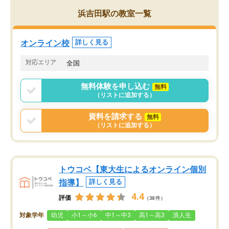
がら頑張って欲しいと思います！
浜吉田駅の教室一覧
オンライン校
詳しく見る
対応エリア
全国
無料体験を申し込む
無料
（リストに追加する）
資料を請求する
無料
（リストに追加する）
トウコベ【東大生によるオンライン個別
指導】
詳しく見る
4.4
評価
（38件）
対象学年
幼児
小1～小6
中1～中3
高1～高3
浪人生