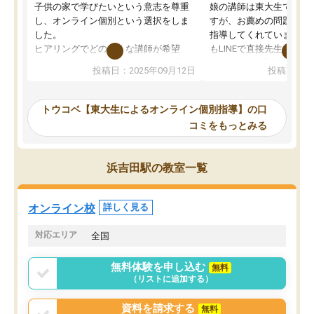
子供の家で学びたいという意志を尊重
娘の講師は東大生では無
し、オンライン個別という選択をしま
すが、お薦めの問題集や
した。
指導してくれています。2
ヒアリングでどのような講師が希望
もLINEで直接先生に質問
か、オプションは付帯するかなど選ぶ
教科でも)。受講科目や
投稿日：2025年09月12日
投稿日：20
事が出来ました。
めれるので、個人に合っ
講師とのマッチング後講師との初回ミ
ると思います。カリキュ
ーティングを行い、その講師で良いか
いなのがあり(有料)、受
トウコベ【東大生によるオンライン個別指導】の口
他の講師を希望するか子供との相性も
ことをどんなスケジュー
コミをもっとみる
見てから講師を決定する事ができま
くか相談したのですが、
す。
ち期待したものではなく
うちの子は、初回面談の講師の方で決
内容でした。それでも明
浜吉田駅の教室一覧
定しました。
やる気も出ましたし、苦
くなってきたようなので
オンラインツールを使用した単語帳の
お願いして良かったと思
オンライン校
詳しく見る
共有があり宿題もそちらで出される形
も合わなければチェンジ
でした。
娘は3科目ともずっと同
対応エリア
全国
2ヶ月で担当講師の方がお辞めになると
言う事で講師変更の申し出があり、あ
無料体験を申し込む
無料
まりに短期での変更だった為、塾に通
（リストに追加する）
う事にして退会しました。遅れも取り
戻せ、授業内容や講師の方は良かった
資料を請求する
無料