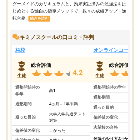
ダーメイドのカリキュラムと、効果実証済みの勉強法をは
じめとする独自の指導メソッドで、数々の成績アップ・逆
転合格...
続きを読む
キミノスクールの口コミ・評判
柏校
オンラインコース
総合評価
総合評価
4.2
生徒
生徒
通塾開始時の
通塾開始時の学年
中
高1
学年
通塾期間
通塾期間
4ヵ月～1年未満
通った目的
大学入学共通テスト
通った目的
偏差値の変化
対策
志望校の合格
偏差値の変化
上がった
勉強のやり方を1から教