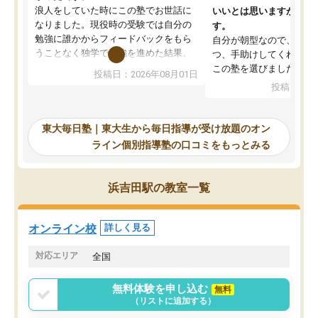
浪人をしていた時にこの塾でお世話に
いいとは思いますが、料
なりました。現役時の受験では自分の
す。
勉強に誰かからフィードバックをもら
自分が朝型なので、自習
うことなく独学で勉強を進めた結果、
つ、手助けしてくれる設
入試本番に地歴の学習が間に合わず不
この塾を選びました。
投稿日：2026年08月01日
合格となってしまいました。その経験
投稿日：20
を踏まえ、浪人が決まった際に勉強計
画を考えてもらえる塾を探した結果、
東大毎日塾にたどり着きました。学習
東大毎日塾｜東大生から毎日指導が受け放題のオン
の長期計画や日々の勉強のやり方につ
ライン個別指導塾の口コミをもっとみる
いて客観的なアドバイスをいただけた
ので、自信をもって受験勉強を進める
ことができました。自分のように勉強
浜吉田駅の教室一覧
のやり方や進捗管理で苦労している方
には特におすすめしたい塾です。
オンライン校
詳しく見る
対応エリア
全国
無料体験を申し込む
無料
（リストに追加する）