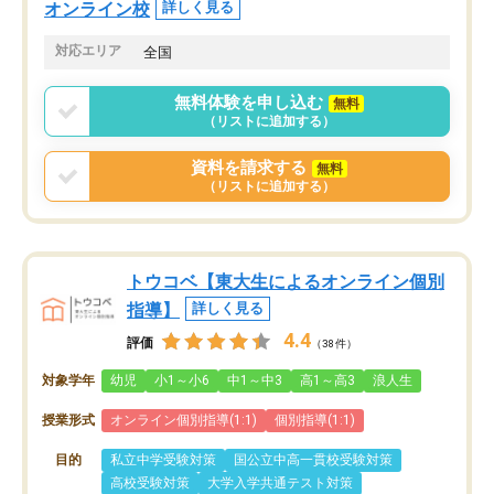
オンライン校
詳しく見る
対応エリア
全国
無料体験を申し込む
無料
（リストに追加する）
資料を請求する
無料
（リストに追加する）
トウコベ【東大生によるオンライン個別
指導】
詳しく見る
4.4
評価
（38件）
対象学年
幼児
小1～小6
中1～中3
高1～高3
浪人生
授業形式
オンライン個別指導(1:1)
個別指導(1:1)
目的
私立中学受験対策
国公立中高一貫校受験対策
高校受験対策
大学入学共通テスト対策