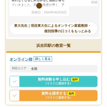
取れなくなるとみるみると成績が落ち
投稿日：20
で、当初は模試でD判定
ていきました。高校の進度が早く、子
していたのですが、やは
供も家に帰って勉強の話すると嫌な反
投稿日：2026年06月26日
験勉強に詳しく、先生か
応を示します。東大先生にお願いして
受け合格できました。ま
からは効率的な計画を先生が立ててく
自習室が毎日使えていつ
れるので、親としても安心です。毎日
東大先生｜現役東大生によるオンライン家庭教師・
るのが心強かったようで
使える自習室とかもあり、わからない
個別指導の口コミをもっとみる
謝です。
ところがあれば先生が回答してくれる
のも重宝しています。
浜吉田駅の教室一覧
オンライン校
詳しく見る
対応エリア
全国
無料体験を申し込む
無料
（リストに追加する）
資料を請求する
無料
（リストに追加する）