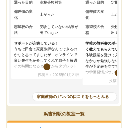
通った目的
高校受験対策
通った目的
定期テス
偏差値の変
偏差値の変
上がった
上がった
化
化
志望校の合
受験していない/結果が
志望校の合
受験して
格
出ていない
格
出ていな
サポートが充実している！
学校の教科書のポイント
うちは田舎で家庭教師なんてできるの
く教えてもらえている
かなと思ってましたが、オンラインで
体験授業を受けて入塾し
良い先生を紹介してくれて息子も毎週
なかなか勉強しない息子
その時間になると自分からタブレット
生が予定表を立ててくれ
を開いてzoomを繋げるようになりまし
つ学習習慣がついてきま
投稿日：2025年01月21日
た！5科目なんでもOKなのもとても気
オンラインで週に一度の
投稿日：20
に入っています
指導が無い日も予定表に
成績もだいぶ下の方でしたが、通い始
したり、LINEでわから
めて1年ほどだった今では平均点以上の
問できるのでとても助か
家庭教師のガンバの口コミをもっとみる
科目が増えてきました！あと1年受験ま
であるので無料の週末教室を使用しな
がら頑張って欲しいと思います！
浜吉田駅の教室一覧