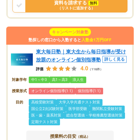
資料を請求する
無料
（リストに追加する）
キャンペーン対象塾
塾探しの窓口から入塾すると
入塾金1万円OFF
東大毎日塾｜東大生から毎日指導が受け
放題のオンライン個別指導塾
詳しく見る
4.0
評価
（116件）
対象学年
中1～中3
高1～高3
浪人生
授業形式
オンライン個別指導(1:1)
個別指導(1:1)
目的
高校受験対策
大学入学共通テスト対策
国公立2次試験対策
医学部受験
難関私立受験対策
医・歯・薬系対策
総合型選抜・学校推薦型選抜対策
定期テスト対策
授業料の目安
（税込）