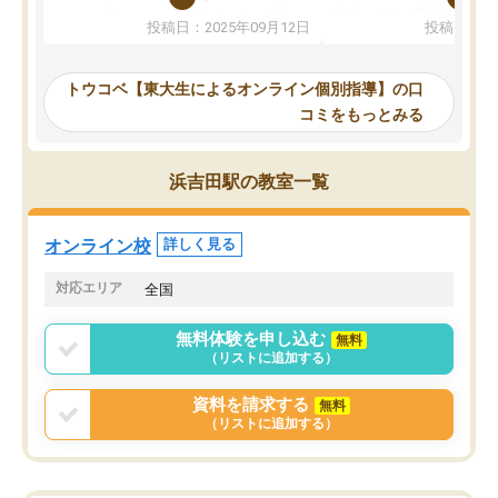
か、オプションは付帯するかなど選ぶ
教科でも)。受講科目や
投稿日：2025年09月12日
投稿日：20
事が出来ました。
めれるので、個人に合っ
講師とのマッチング後講師との初回ミ
ると思います。カリキュ
ーティングを行い、その講師で良いか
いなのがあり(有料)、受
トウコベ【東大生によるオンライン個別指導】の口
他の講師を希望するか子供との相性も
ことをどんなスケジュー
コミをもっとみる
見てから講師を決定する事ができま
くか相談したのですが、
す。
ち期待したものではなく
うちの子は、初回面談の講師の方で決
内容でした。それでも明
浜吉田駅の教室一覧
定しました。
やる気も出ましたし、苦
くなってきたようなので
オンラインツールを使用した単語帳の
お願いして良かったと思
オンライン校
詳しく見る
共有があり宿題もそちらで出される形
も合わなければチェンジ
でした。
娘は3科目ともずっと同
対応エリア
全国
2ヶ月で担当講師の方がお辞めになると
言う事で講師変更の申し出があり、あ
無料体験を申し込む
無料
まりに短期での変更だった為、塾に通
（リストに追加する）
う事にして退会しました。遅れも取り
戻せ、授業内容や講師の方は良かった
資料を請求する
無料
と思います。
（リストに追加する）