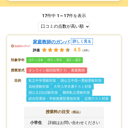
17
件中
1～17
件を表示
家庭教師のガンバ
詳しく見る
4.5
評価
（3件）
対象学年
小1～小6
中1～中3
高1～高3
授業形式
オンライン個別指導(1:1)
家庭教師
目的
私立中学受験対策
国公立中高一貫校受験対策
高校受験対策
大学入学共通テスト対策
国公立2次試験対策
難関私立受験対策
総合型選抜・学校推薦型選抜対策
定期テスト対策
授業料の目安
（税込）
小学生
詳細はお問い合わせください