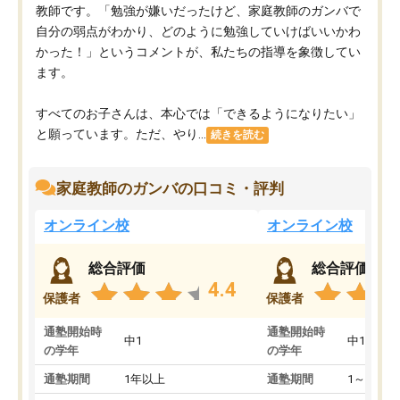
教師です。「勉強が嫌いだったけど、家庭教師のガンバで
自分の弱点がわかり、どのように勉強していけばいいかわ
かった！」というコメントが、私たちの指導を象徴してい
ます。
すべてのお子さんは、本心では「できるようになりたい」
と願っています。ただ、やり...
続きを読む
家庭教師のガンバの口コミ・評判
オンライン校
オンライン校
総合評価
総合評価
4.4
保護者
保護者
通塾開始時
通塾開始時
中1
中1
の学年
の学年
通塾期間
1年以上
通塾期間
1～3ヵ月