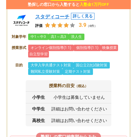
塾探しの窓口から入塾すると
入塾金1万円OFF
スタディコーチ
詳しく見る
3.9
評価
（6件）
対象学年
中1～中3
高1～高3
浪人生
授業形式
オンライン個別指導(1:1)
個別指導(1:1)
映像授業
自立型学習
目的
大学入学共通テスト対策
国公立2次試験対策
難関私立受験対策
定期テスト対策
授業料の目安
（税込）
小学生
小学生は募集していません
中学生
詳細はお問い合わせください
高校生
詳細はお問い合わせください
塾探しの窓口編集部からみた