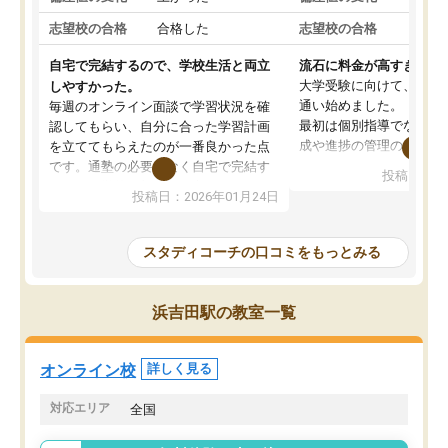
志望校の合格
合格した
志望校の合格
合格
自宅で完結するので、学校生活と両立
流石に料金が高すぎる
大学受験に向けて、高2
しやすかった。
通い始めました。
毎週のオンライン面談で学習状況を確
最初は個別指導でなく、
認してもらい、自分に合った学習計画
成や進捗の管理のみのコ
を立ててもらえたのが一番良かった点
ていましたが、あまり効
です。通塾の必要がなく自宅で完結す
投稿日：20
じ個別指導コースに変更
るため、学校や部活と両立しやすかっ
投稿日：2026年01月24日
講師には早稲田大学生の
たです。コーチが現役大学生で相談し
れましたが、はっきり言
やすく、勉強面だけでなく受験期の不
性が良くなかったです。
安も気軽に話せました。勉強習慣が身
スタディコーチの口コミをもっとみる
モチベーションが上がら
についたと感じています。また、チャ
にやめてしまいました。
ットで質問できるのも便利でした。一
追加で料金を払うことで
人では迷いがちだった受験勉強を、最
浜吉田駅の教室一覧
方に変更することも可能
後まで続けられたのはこの塾のおかげ
の方の予定が空いていな
だと思います。
そもそも月謝が高い塾な
オンライン校
詳しく見る
人には合わないと思いま
総合してあまりお勧めで
対応エリア
全国
りませんでした。
唯一、塾内の設備だけは