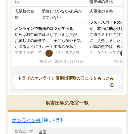
化
偏差値の変化
上がっ
志望校の合
受験していない/結果が
志望校の合格
合格し
格
出ていない
ラストスパートの１か月
オンラインで勉強のコツが学べる！
が、本当に助かりました
初めは料金面で躊躇していましたが、
共通テストに向けての追
お試し後の面談で、「子どもがやる気
に、入塾しました。田舎
が出るようにサポートするのが私たち
近隣の塾では、教えても
です！安心してください！やる気が出
く、かといって通うには
ないのは私たち講師の責任です」と言
が、トライならオンライ
投稿日：2026年03月13日
投稿日：20
ってくださり、確かに！と考えて、思
可能なので本当に助かり
い切って入塾しました。英語が苦手だ
テストの内容重視でした
ったんですが、学生の先生から学ぶこ
らないところをピンポイ
トライのオンライン個別指導塾の口コミをもっとみ
とで、勉強のコツみたいなものをつか
頂いて、とてもわかりや
る
み、徐々に成績が上がったらいいなと
していました。一生を左
思っていました。何が今足りないのか
スト、多少お金がかかっ
を的確に指導いただき、子どももびっ
思い切って入塾してよか
浜吉田駅の教室一覧
くりするほど楽しんでやる気を持って
塾を受けています。狙い通り、少しず
つ成績も上がり、苦手意識も無くなっ
オンライン校
詳しく見る
てきたので、さらに苦手な数学も追加
でお願いしました。来年の高校受験に
対応エリア
全国