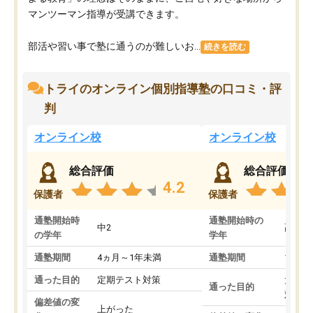
マンツーマン指導が受講できます。
部活や習い事で塾に通うのが難しいお...
続きを読む
トライのオンライン個別指導塾の口コミ・評
判
オンライン校
オンライン校
総合評価
総合評価
4.2
保護者
保護者
通塾開始時
通塾開始時の
中2
高3
の学年
学年
通塾期間
4ヵ月～1年未満
通塾期間
1～3
通った目的
定期テスト対策
大学入
通った目的
対策
偏差値の変
上がった