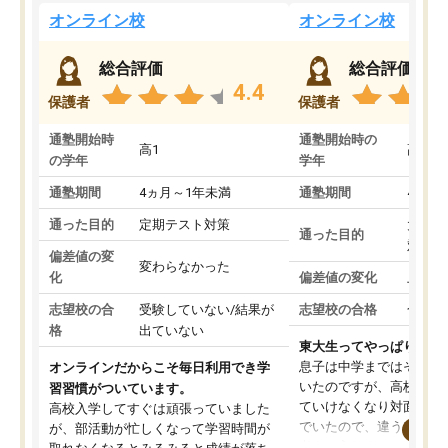
オンライン校
オンライン校
総合評価
総合評価
4.4
保護者
保護者
通塾開始時
通塾開始時の
高1
高3
の学年
学年
通塾期間
4ヵ月～1年未満
通塾期間
4ヵ月
通った目的
定期テスト対策
大学入
通った目的
対策
偏差値の変
変わらなかった
化
偏差値の変化
上がっ
志望校の合
受験していない/結果が
志望校の合格
合格し
格
出ていない
東大生ってやっぱりすご
息子は中学まではそこそ
オンラインだからこそ毎日利用でき学
いたのですが、高校に入
習習慣がついています。
ていけなくなり対面の塾
高校入学してすぐは頑張っていました
でいたので、違うアプロ
が、部活動が忙しくなって学習時間が
考えて入りました。地元