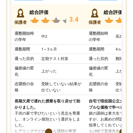
総合評価
総合評価
3.4
保護者
保護者
通塾開始時
通塾開始時
中2
高2
の学年
の学年
通塾期間
1～3ヵ月
通塾期間
4ヵ月～1
通った目的
定期テスト対策
通った目的
難関私立
偏差値の変
偏差値の変
上がった
上がった
化
化
志望校の合
受験していない/結果が
志望校の合
受験して
格
出ていない
格
出ていな
長期欠席で遅れた授業を取り戻せて助
自宅で現役国公立大学生
かりました。
ブルな価格で学べる
子供の家で学びたいという意志を尊重
娘の講師は東大生では無
し、オンライン個別という選択をしま
すが、お薦めの問題集や
した。
指導してくれています。2
ヒアリングでどのような講師が希望
もLINEで直接先生に質問