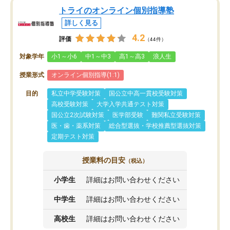
トライのオンライン個別指導塾
詳しく見る
4.2
評価
（44件）
対象学年
小1～小6
中1～中3
高1～高3
浪人生
授業形式
オンライン個別指導(1:1)
目的
私立中学受験対策
国公立中高一貫校受験対策
高校受験対策
大学入学共通テスト対策
国公立2次試験対策
医学部受験
難関私立受験対策
医・歯・薬系対策
総合型選抜・学校推薦型選抜対策
定期テスト対策
授業料の目安
（税込）
小学生
詳細はお問い合わせください
中学生
詳細はお問い合わせください
高校生
詳細はお問い合わせください