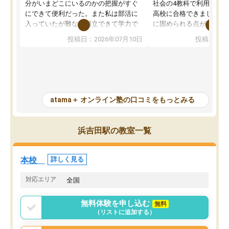
分がいまどこにいるのかの把握がすぐ
社会の4教科で利用し、偏
にできて便利だった。また私は部活に
高校に合格できました。
入っていたが難なく両立できて学力で
に固められる点が魅力で
も部活でも結果を残すことができてよ
れる「ウォームアップ」
投稿日：2026年07月10日
投稿日：20
かった。また問題演習の際に、自分が
項目のおかげで、手軽に
一度間違えた問題を繰り返し学習でき
せられます。何度も間違
たので苦手だった英語の克服につなが
「特訓」項目で徹底的に
った点もよかった。ただAIをアピール
め、苦手克服に非常に役
して活用するのは良かった点もあった
また、その日の勉強時間
が、自分で自分の管理ができない人に
元数が可視化されるので
atama＋ オンライン塾の口コミをもっとみる
とっては難しい部分もあるのではない
しながら意欲的に取り組
かと思った。
常に効果を実感している
になった現在も大学受験
浜吉田駅の教室一覧
して利用しており、自信
すめできる塾です。
本校
詳しく見る
対応エリア
全国
無料体験を申し込む
無料
（リストに追加する）