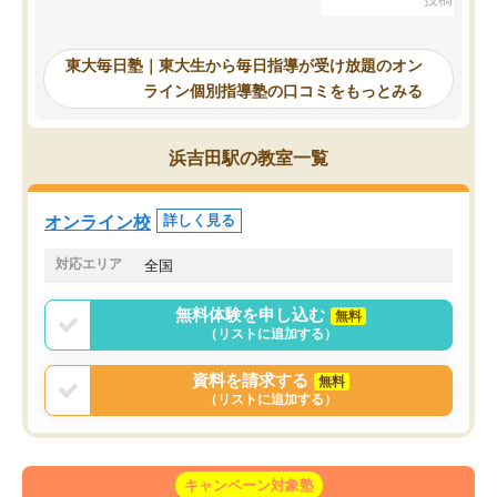
を踏まえ、浪人が決まった際に勉強計
画を考えてもらえる塾を探した結果、
東大毎日塾にたどり着きました。学習
東大毎日塾｜東大生から毎日指導が受け放題のオン
の長期計画や日々の勉強のやり方につ
ライン個別指導塾の口コミをもっとみる
いて客観的なアドバイスをいただけた
ので、自信をもって受験勉強を進める
ことができました。自分のように勉強
浜吉田駅の教室一覧
のやり方や進捗管理で苦労している方
には特におすすめしたい塾です。
オンライン校
詳しく見る
対応エリア
全国
無料体験を申し込む
無料
（リストに追加する）
資料を請求する
無料
（リストに追加する）
キャンペーン対象塾