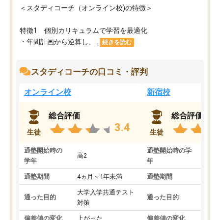
＜スタディコーチ（オンライン校)の特徴＞
特徴1 個別カリキュラムで学習を最適化
・年間計画から逆算し、...
続きを読む
スタディコーチの口コミ・評判
オンライン校
新宿校
総合評価
総合評価
3.4
生徒
生徒
通塾開始時の
通塾開始時の学
高2
高2
学年
年
通塾期間
4ヵ月～1年未満
通塾期間
1～
大学入学共通テスト
国公
通った目的
通った目的
対策
策
偏差値の変化
上がった
偏差値の変化
変わ