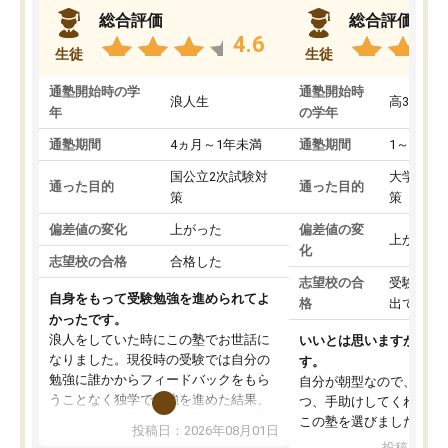
総合評価
総合評価
4.6
生徒
生徒
通塾開始時の学
通塾開始時
浪人生
高3
年
の学年
通塾期間
4ヵ月～1年未満
通塾期間
1～3ヵ月
国公立2次試験対
大学入学
通った目的
通った目的
策
策
偏差値の変化
上がった
偏差値の変
上がった
化
志望校の合格
合格した
志望校の合
受験して
自身をもって受験勉強を進められてよ
格
出ていな
かったです。
浪人をしていた時にこの塾でお世話に
いいとは思いますが、料
なりました。現役時の受験では自分の
す。
勉強に誰かからフィードバックをもら
自分が朝型なので、自習
うことなく独学で勉強を進めた結果、
つ、手助けしてくれる設
入試本番に地歴の学習が間に合わず不
この塾を選びました。
投稿日：2026年08月01日
合格となってしまいました。その経験
投稿日：20