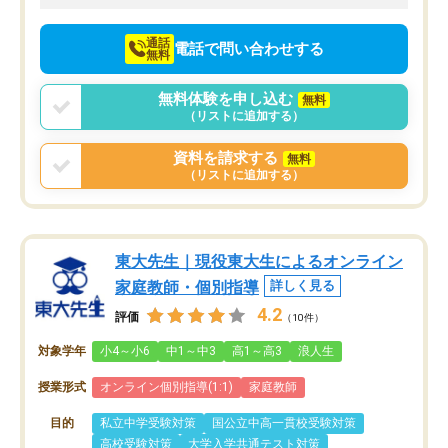
向けて頑張っています。
通話
電話で問い合わせする
無料
無料体験を申し込む
無料
（リストに追加する）
資料を請求する
無料
（リストに追加する）
東大先生｜現役東大生によるオンライン
家庭教師・個別指導
詳しく見る
4.2
評価
（10件）
対象学年
小4～小6
中1～中3
高1～高3
浪人生
授業形式
オンライン個別指導(1:1)
家庭教師
目的
私立中学受験対策
国公立中高一貫校受験対策
高校受験対策
大学入学共通テスト対策