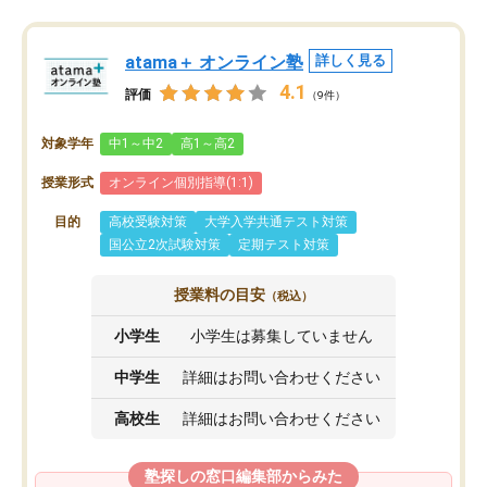
atama＋ オンライン塾
詳しく見る
4.1
評価
（9件）
対象学年
中1～中2
高1～高2
授業形式
オンライン個別指導(1:1)
目的
高校受験対策
大学入学共通テスト対策
国公立2次試験対策
定期テスト対策
授業料の目安
（税込）
小学生
小学生は募集していません
中学生
詳細はお問い合わせください
高校生
詳細はお問い合わせください
塾探しの窓口編集部からみた