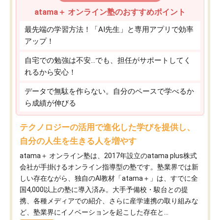
atama＋ オンライン塾のおすすめポイント
最先端の学習方法！「AI先生」と専用アプリで効率
アップ！
自宅での勉強は不安…でも、担任がサポートしてく
れるから安心！
データで無駄を作らない。自分のペースで学べるか
ら成績が伸びる
テクノロジーの活用で進化した学びを提供し、
自分の人生を生きる人を増やす
atama＋ オンライン塾は、2017年設立のatama plus株式
会社が手掛けるオンライン指導型の塾です。塾業界では新
しい存在ながら、独自のAI教材「atama＋」は、すでに全
国4,000以上の塾に導入済み。大手予備校・駿台との提
携、各種メディアでの紹介、さらに産学連携の取り組みな
ど、塾業界にイノベーションを起こした存在と...