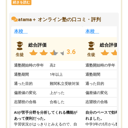
続きを読む
atama＋ オンライン塾の口コミ・評判
本校
本校
総合評価
総合評価
3.6
生徒
生徒
通塾開始時の学年
高2
通塾開始時の学年
中
通塾期間
1年以上
通塾期間
通った目的
難関私立受験対策
通った目的
偏差値の変化
上がった
偏差値の変化
志望校の合格
合格した
志望校の合格
AIが苦手分野を分析してくれる機能が
自分のペースで効率よく
あって便利だった。
れました。
学習状況がはっきりとみえるので、自
中学3年の5月から数学・