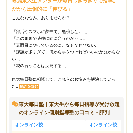
専属東大生メンターが毎日つきっきりで指導。
だから圧倒的に「伸びる」
こんなお悩み、ありませんか？
「部活やスマホに夢中で、勉強しない…」
「このままで受験に間に合うのか不安…」
「真面目にやっているのに、なぜか伸びない…」
「課題が多すぎて、何から手をつければいいのか分からな
い…」
「親の言うことは反発する…」
東大毎日塾に相談して、これらのお悩みを解決していっ
た...
続きを読む
東大毎日塾｜東大生から毎日指導が受け放題
のオンライン個別指導塾の口コミ・評判
オンライン校
オンライン校