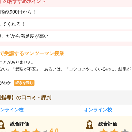
】のおすすめポイント
9,900円から！
してくれる！
導。だから満足度が高い！
で受講するマンツーマン授業
ことがありません。
ない」「受験が不安」、あるいは、「コツコツやっているのに、結果が
か...
続きを読む
別指導】の口コミ・評判
ンライン校
オンライン校
総合評価
総合評価
4.0