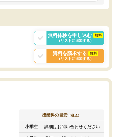
しいオリジナルのカリキュラムを提案してくれ
であれば自学自習で
ました。
1時間の代金がそれな
また24時間いつでもLINEで講師に相談できるの
用の仕方をしたかっ
で、深夜に家で勉強していて疑問や不安が生じ
これといった提案も
ても、直ぐに解消できたのは、大きなメリット
分からず辞めること
と感じました。
ていけない子にはい
無料体験を申し込む
無料
（リストに追加する）
資料を請求する
無料
（リストに追加する）
授業料の目安
（税込）
小学生
詳細はお問い合わせください