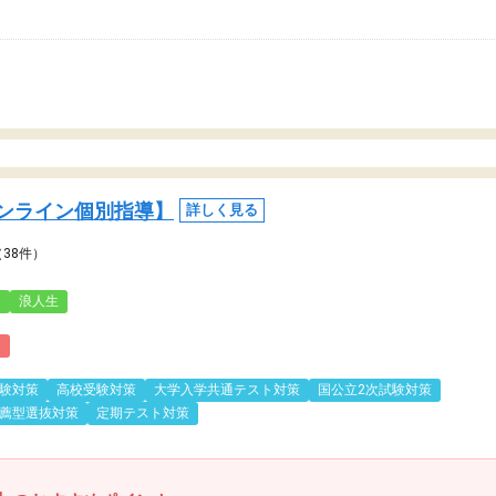
ンライン個別指導】
詳しく見る
（38件）
3
浪人生
)
験対策
高校受験対策
大学入学共通テスト対策
国公立2次試験対策
薦型選抜対策
定期テスト対策