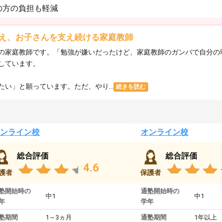
の方の負担も軽減
え、お子さんを支え続ける家庭教師
の家庭教師です。「勉強が嫌いだったけど、家庭教師のガンバで自分の
しています。
い」と願っています。ただ、やり...
続きを読む
ンライン校
オンライン校
総合評価
総合評価
4.6
護者
保護者
塾開始時の
通塾開始時の
中1
中1
年
学年
塾期間
1～3ヵ月
通塾期間
1年以上