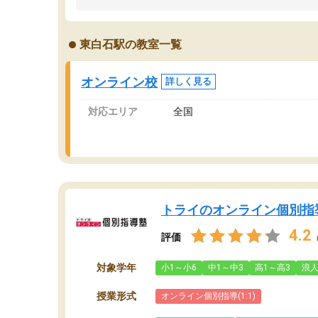
うちの子は、初回面談の講師の方で決定しまし
は
た。
内
出
東白石駅の教室一覧
オンラインツールを使用した単語帳の共有があ
な
り宿題もそちらで出される形でした。
ま
2ヶ月で担当講師の方がお辞めになると言う事で
が
オンライン校
詳しく見る
講師変更の申し出があり、あまりに短期での変
更だった為、塾に通う事にして退会しました。
対応エリア
全国
遅れも取り戻せ、授業内容や講師の方は良かっ
たと思います。
トライのオンライン個別指
4.2
評価
対象学年
小1～小6
中1～中3
高1～高3
浪
授業形式
オンライン個別指導(1:1)