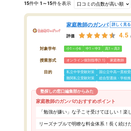
15
件中
1～15
件を表示
家庭教師のガンバ
詳しく見る
4.5
評価
対象学年
小1～小6
中1～中3
高1～高3
授業形式
オンライン個別指導(1:1)
家庭教師
目的
私立中学受験対策
国公立中高一貫校受
難関私立受験対策
総合型選抜・学校推
塾探しの窓口編集部からみた
家庭教師のガンバのおすすめポイント
「勉強が嫌い」な子こそ受けてほしい！楽
リーズナブルで明瞭な料金体系！長く続け