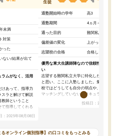
生徒
通塾開始時の学年
高3
通塾期間
4ヵ月～1年未満
1年未満
通った目的
難関私立受験対策
ト対策
偏差値の変化
上がった
かった
志望校の合格
合格した
いない/結果が出て
優秀な東大生講師陣なので信頼性や安心感が高
い
志望する難関私立大学に特化した準備をしたい
ュラムがなく、活用
と思い、ここに入塾しました。集団指導の予備
校ではどうしても自分の弱点や、志望校対策に
だけあって、指導力
マッチングしていないカリキュラムに不安を感
ラスラと解けて解説
じたからです。
庭教師ということ
投稿日：2024年02月19日
また受験のノウハウを蓄積している優秀な東大
せて指導してくれる
生講師陣をそろえていることや、完全オンライ
ラムがない。当方
：2025年08月08日
ン制というのも、ここを選んだ重要なポイント
るため、学校の教科
です。実際に入塾してみると、きめ細かいマン
な形で活用をさせて
ツーマン指導によって、自分の志望校にふさわ
間を使って進められる
よるオンライン個別指導】の口コミをもっとみる