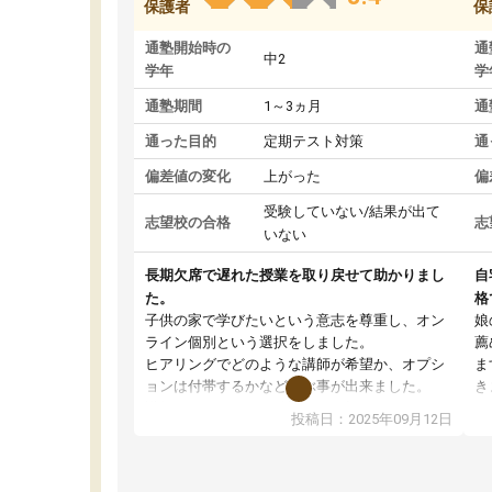
保護者
保
通塾開始時の
通
中2
学年
学
通塾期間
1～3ヵ月
通
通った目的
定期テスト対策
通
偏差値の変化
上がった
偏
受験していない/結果が出て
志望校の合格
志
いない
長期欠席で遅れた授業を取り戻せて助かりまし
自
た。
格
子供の家で学びたいという意志を尊重し、オン
娘
ライン個別という選択をしました。
薦
ヒアリングでどのような講師が希望か、オプシ
ま
ョンは付帯するかなど選ぶ事が出来ました。
き
講師とのマッチング後講師との初回ミーティン
に
投稿日：2025年09月12日
グを行い、その講師で良いか他の講師を希望す
思
るか子供との相性も見てから講師を決定する事
(
ができます。
ュ