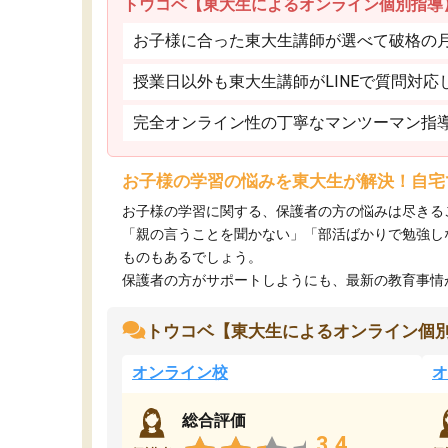
トウコベ【東大生によるオンライン個別指導
お子様に合った東大生講師が選べて破格の月額
授業日以外も東大生講師がLINEで質問対応
完全オンライン性の丁寧なマンツーマン指
お子様の学習の悩みを東大生が解決！自宅
お子様の学習に関する、保護者の方の悩みは尽きる
「親の言うことを聞かない」「部活ばかりで勉強し
ものもあるでしょう。
保護者の方がサポートしようにも、最新の教育事情がわ
トウコベ【東大生によるオンライン個
オンライン校
オ
総合評価
3.4