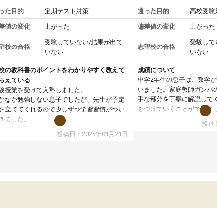
った目的
定期テスト対策
通った目的
高校受験
差値の変化
上がった
偏差値の変化
上がった
受験していない/結果が出て
受験して
望校の合格
志望校の合格
いない
いない
校の教科書のポイントをわかりやすく教えて
成績について
中学2年生の息子は、数学
らえている
いました。家庭教師ガンバ
験授業を受けて入塾しました。
手な部分を丁寧に解説して
かなか勉強しない息子でしたが、先生が予定
をつけていくことができま
を立ててくれるので少しずつ学習習慣がつい
期テストの成績が10点以上
きました。
投稿日
ても喜んでいます。
ンラインで週に一度の受講ですが、指導が無
投稿日：2025年01月21日
日も予定表に基づいて勉強したり、LINEでわ
らないところを質問できるのでとても助かっ
います。