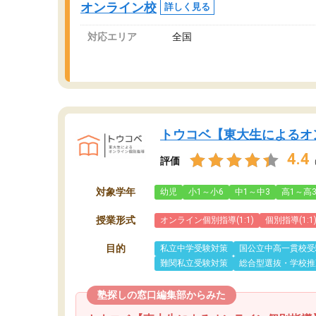
オンライン校
詳しく見る
対応エリア
全国
トウコベ【東大生によるオ
4.4
評価
対象学年
幼児
小1～小6
中1～中3
高1～高
授業形式
オンライン個別指導(1:1)
個別指導(1:1
目的
私立中学受験対策
国公立中高一貫校受
難関私立受験対策
総合型選抜・学校推
塾探しの窓口編集部からみた