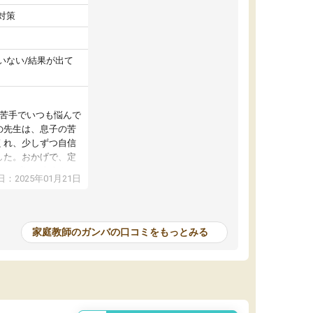
対策
いない/結果が出て
が苦手でいつも悩んで
の先生は、息子の苦
くれ、少しずつ自信
した。おかげで、定
アップし、本人もと
：2025年01月21日
家庭教師のガンバの口コミをもっとみる