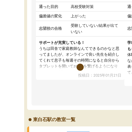
通った目的
高校受験対策
通
偏差値の変化
上がった
偏
受験していない/結果が出て
志望校の合格
志
いない
サポートが充実している！
学
うちは田舎で家庭教師なんてできるのかなと思
も
ってましたが、オンラインで良い先生を紹介し
体
てくれて息子も毎週その時間になると自分から
な
タブレットを開いてzoomを繋げるようになり
表
ました！5科目なんでもOKなのもとても気に入
て
投稿日：2025年01月21日
っています
オ
成績もだいぶ下の方でしたが、通い始めて1年ほ
い
どだった今では平均点以上の科目が増えてきま
か
した！あと1年受験まであるので無料の週末教室
て
を使用しながら頑張って欲しいと思います！
東白石駅の教室一覧