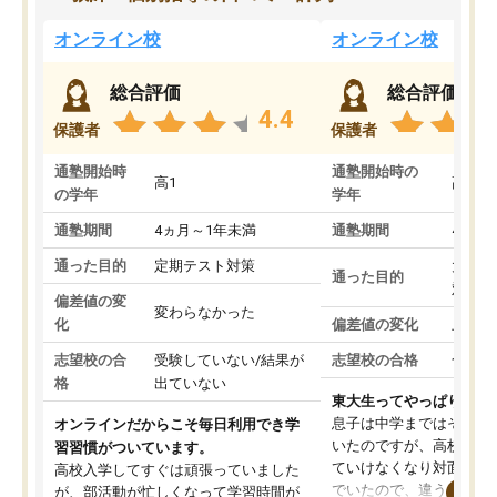
オンライン校
オンライン校
総合評価
総合評価
4.4
保護者
保護者
通塾開始時
通塾開始時の
高1
高3
の学年
学年
通塾期間
4ヵ月～1年未満
通塾期間
4ヵ月
通った目的
定期テスト対策
大学入
通った目的
対策
偏差値の変
変わらなかった
化
偏差値の変化
上がっ
志望校の合
受験していない/結果が
志望校の合格
合格し
格
出ていない
東大生ってやっぱりすご
息子は中学まではそこそ
オンラインだからこそ毎日利用でき学
いたのですが、高校に入
習習慣がついています。
ていけなくなり対面の塾
高校入学してすぐは頑張っていました
でいたので、違うアプロ
が、部活動が忙しくなって学習時間が