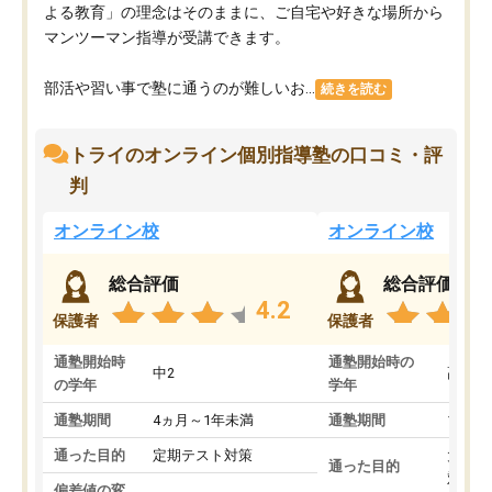
よる教育」の理念はそのままに、ご自宅や好きな場所から
マンツーマン指導が受講できます。
部活や習い事で塾に通うのが難しいお...
続きを読む
トライのオンライン個別指導塾の口コミ・評
判
オンライン校
オンライン校
総合評価
総合評価
4.2
保護者
保護者
通塾開始時
通塾開始時の
中2
高3
の学年
学年
通塾期間
4ヵ月～1年未満
通塾期間
1～3
通った目的
定期テスト対策
大学入
通った目的
対策
偏差値の変