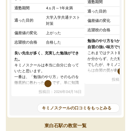
通塾期間
通塾期間
4ヵ月～1年未満
通った目的
大学入学共通テスト
通った目的
偏差値の変化
対策
志望校の合格
偏差値の変化
上がった
勉強のやり方を1から教
志望校の合格
合格した
自習の強い味方です。
これまではテスト前に何
良い先生が多く、充実した勉強ができ
か分からず、ただ机に座
た。
でしたが、キミノスクー
キミノスクールは本当に自分に合って
らは自習の質が劇的に変
いたと思います。
先生が毎日何をすべきか
一番は、「勉強のやり方」そのものを
投稿日：20
を明確にしてくれるので
徹底的に教わったことです。単に知識
ずに学習に取り組めるよ
を詰め込むのではなく、自学自習の習
投稿日：2026年04月16日
が一番の収穫です。
慣が身につくよう並走してくれるの
授業で教えてもらうとい
で、通塾日以外も机に向かうのが苦で
の仕方をコーチングして
はなくなりました。
キミノスクールの口コミをもっとみる
ルなので、家での学習習
身につきました。結果と
講師の方との距離も近く、親身なコー
た英語の偏差値が10以上
チングのおかげで、停滞期もモチベー
東白石駅の教室一覧
していた公立高校に無事
ションを維持できました。「やらされ