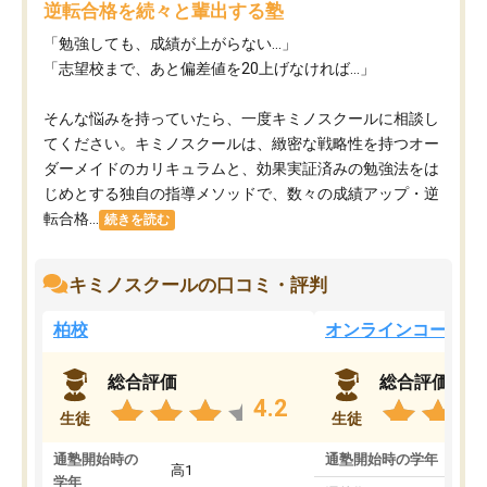
逆転合格を続々と輩出する塾
「勉強しても、成績が上がらない…」
「志望校まで、あと偏差値を20上げなければ…」
そんな悩みを持っていたら、一度キミノスクールに相談し
てください。キミノスクールは、緻密な戦略性を持つオー
ダーメイドのカリキュラムと、効果実証済みの勉強法をは
じめとする独自の指導メソッドで、数々の成績アップ・逆
転合格...
続きを読む
キミノスクールの口コミ・評判
柏校
オンラインコース
総合評価
総合評価
4.2
生徒
生徒
通塾開始時の
通塾開始時の学年
中
高1
学年