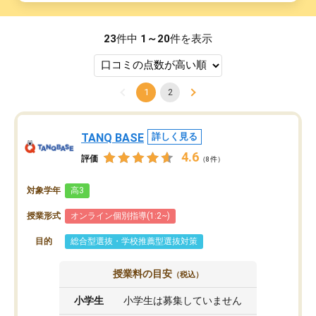
23
件中
1～20
件を表示
1
2
TANQ BASE
詳しく見る
4.6
評価
（8件）
対象学年
高3
授業形式
オンライン個別指導(1:2~)
目的
総合型選抜・学校推薦型選抜対策
授業料の目安
（税込）
小学生
小学生は募集していません