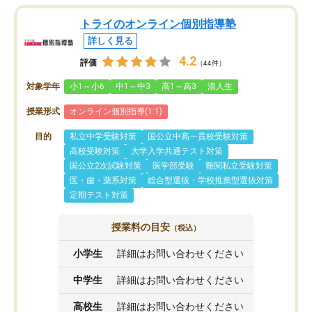
トライのオンライン個別指導塾
詳しく見る
4.2
評価
（44件）
対象学年
小1～小6
中1～中3
高1～高3
浪人生
授業形式
オンライン個別指導(1:1)
目的
私立中学受験対策
国公立中高一貫校受験対策
高校受験対策
大学入学共通テスト対策
国公立2次試験対策
医学部受験
難関私立受験対策
医・歯・薬系対策
総合型選抜・学校推薦型選抜対策
定期テスト対策
授業料の目安
（税込）
小学生
詳細はお問い合わせください
中学生
詳細はお問い合わせください
高校生
詳細はお問い合わせください