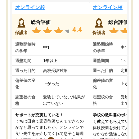
オンライン校
オンライン校
総合評価
総合評価
4.4
保護者
保護者
通塾開始時
通塾開始時
中1
中1
の学年
の学年
通塾期間
1年以上
通塾期間
1～3ヵ月
通った目的
高校受験対策
通った目的
定期テス
偏差値の変
偏差値の変
上がった
上がった
化
化
志望校の合
受験していない/結果が
志望校の合
受験して
格
出ていない
格
出ていな
サポートが充実している！
学校の教科書のポイント
うちは田舎で家庭教師なんてできるの
く教えてもらえている
かなと思ってましたが、オンラインで
体験授業を受けて入塾し
良い先生を紹介してくれて息子も毎週
なかなか勉強しない息子