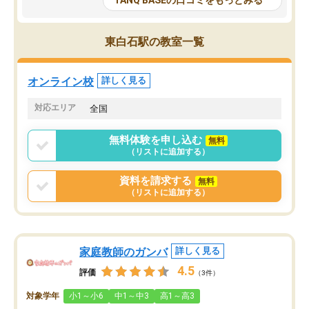
TANQ BASEの口コミをもっとみる
も目を通して頂ける。そのため多くの
接・小論文などの技術指
意見を聞くことができ、より良いもの
ション内容になっていま
を推敲することが可能だ。
選抜を通して将来自分が
東白石駅の教室一覧
どの人も優しく、親身に接してくださ
のかといった人生設計・
るのでやる気も出て、良かったで
を社会人として働いてい
す！！
に考える事が出来る環境
オンライン校
詳しく見る
番の魅力だと思います。
い事が何もない所から社
対応エリア
全国
ポートを受け、学びたい
標を見つける事が出来ま
無料体験を申し込む
無料
（リストに追加する）
資料を請求する
無料
（リストに追加する）
家庭教師のガンバ
詳しく見る
4.5
評価
（3件）
対象学年
小1～小6
中1～中3
高1～高3