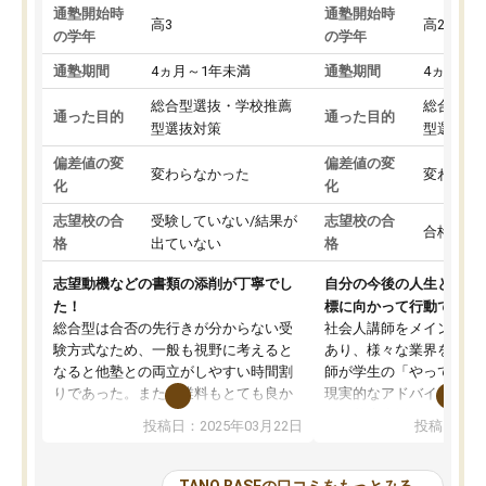
通塾開始時
通塾開始時
高3
高2
の学年
の学年
通塾期間
4ヵ月～1年未満
通塾期間
4ヵ月～1
総合型選抜・学校推薦
総合型選
通った目的
通った目的
型選抜対策
型選抜対
偏差値の変
偏差値の変
変わらなかった
変わらな
化
化
志望校の合
受験していない/結果が
志望校の合
合格した
格
出ていない
格
志望動機などの書類の添削が丁寧でし
自分の今後の人生と真剣
た！
標に向かって行動できる
総合型は合否の先行きが分からない受
社会人講師をメインとし
験方式なため、一般も視野に考えると
あり、様々な業界を経験
なると他塾との両立がしやすい時間割
師が学生の「やってみた
りであった。また授業料もとても良か
現実的なアドバイスを行
った。
す。基本応援ベースなの
投稿日：2025年03月22日
投稿日：20
総合型の多くの塾は大学生が見ること
分野について学生知識で
が多いが、はたらく部総合型コースは
い部分まで深ぼる事が出
大学生の目だけでなく、数人の大人に
総合型選抜対策として志