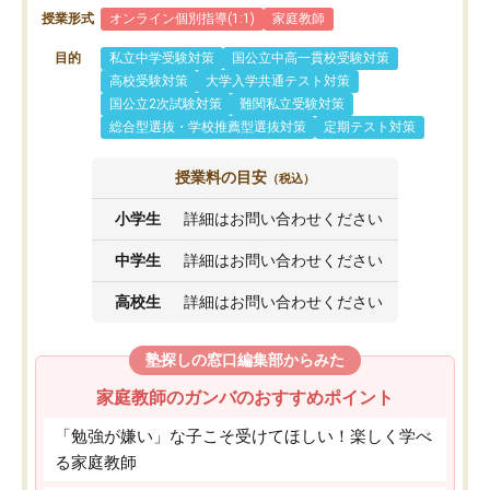
授業形式
オンライン個別指導(1:1)
家庭教師
目的
私立中学受験対策
国公立中高一貫校受験対策
高校受験対策
大学入学共通テスト対策
国公立2次試験対策
難関私立受験対策
総合型選抜・学校推薦型選抜対策
定期テスト対策
授業料の目安
（税込）
小学生
詳細はお問い合わせください
中学生
詳細はお問い合わせください
高校生
詳細はお問い合わせください
塾探しの窓口編集部からみた
家庭教師のガンバのおすすめポイント
「勉強が嫌い」な子こそ受けてほしい！楽しく学べ
る家庭教師