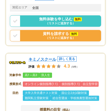
共有があり宿題もそちらで出される形
も合わなければチェンジ
でした。
娘は3科目ともずっと同
対応エリア
全国
2ヶ月で担当講師の方がお辞めになると
言う事で講師変更の申し出があり、あ
無料体験を申し込む
無料
まりに短期での変更だった為、塾に通
（リストに追加する）
う事にして退会しました。遅れも取り
戻せ、授業内容や講師の方は良かった
資料を請求する
無料
と思います。
（リストに追加する）
キミノスクール
詳しく見る
4.3
評価
（5件）
対象学年
高1～高3
浪人生
授業形式
オンライン個別指導(1:1)
個別指導(1:1)
自立型学習
目的
大学入学共通テスト対策
国公立2次試験対策
難関私立受験対策
総合型選抜・学校推薦型選抜対策
授業料の目安
（税込）