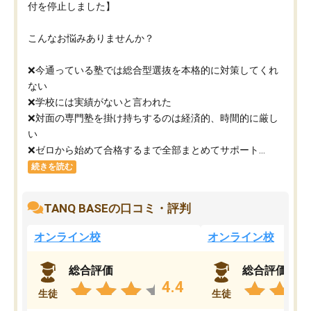
付を停止しました】
こんなお悩みありませんか？
❌今通っている塾では総合型選抜を本格的に対策してくれ
ない
❌学校には実績がないと言われた
❌対面の専門塾を掛け持ちするのは経済的、時間的に厳し
い
❌ゼロから始めて合格するまで全部まとめてサポート...
続きを読む
TANQ BASEの口コミ・評判
オンライン校
オンライン校
総合評価
総合評価
4.4
生徒
生徒