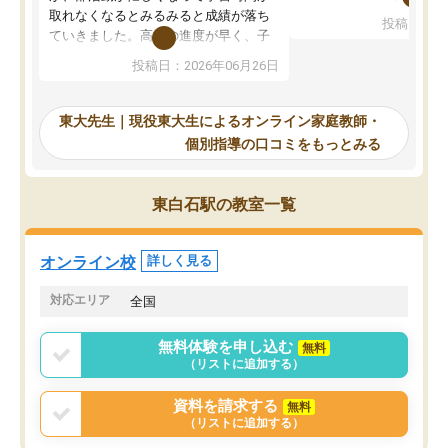
考えて入りました。地元
取れなくなるとみるみると成績が落ち
投稿日：20
で、当初は模試でD判定
ていきました。高校の進度が早く、子
していたのですが、やは
供も家に帰って勉強の話すると嫌な反
投稿日：2026年06月26日
験勉強に詳しく、先生か
応を示します。東大先生にお願いして
受け合格できました。ま
からは効率的な計画を先生が立ててく
自習室が毎日使えていつ
れるので、親としても安心です。毎日
東大先生｜現役東大生によるオンライン家庭教師・
るのが心強かったようで
使える自習室とかもあり、わからない
個別指導の口コミをもっとみる
謝です。
ところがあれば先生が回答してくれる
のも重宝しています。
東白石駅の教室一覧
オンライン校
詳しく見る
対応エリア
全国
無料体験を申し込む
無料
（リストに追加する）
資料を請求する
無料
（リストに追加する）