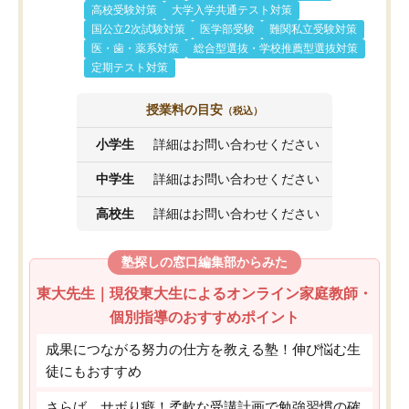
高校受験対策
大学入学共通テスト対策
国公立2次試験対策
医学部受験
難関私立受験対策
医・歯・薬系対策
総合型選抜・学校推薦型選抜対策
定期テスト対策
授業料の目安
（税込）
小学生
詳細はお問い合わせください
中学生
詳細はお問い合わせください
高校生
詳細はお問い合わせください
塾探しの窓口編集部からみた
東大先生｜現役東大生によるオンライン家庭教師・
個別指導のおすすめポイント
成果につながる努力の仕方を教える塾！伸び悩む生
徒にもおすすめ
さらば、サボり癖！柔軟な受講計画で勉強習慣の確