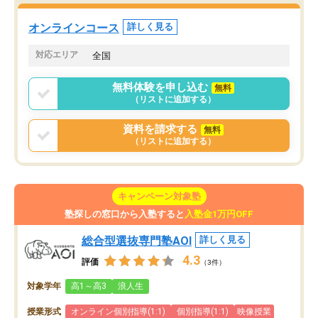
た。自分から学ぶ姿勢を
る勉強」から「目標のための勉強」へ
たい家庭には本当におす
意識が変わったことが、目標校への合
オンラインコース
詳しく見る
思います。
格に繋がったと思います。
対応エリア
全国
無料体験を申し込む
無料
（リストに追加する）
資料を請求する
無料
（リストに追加する）
キャンペーン対象塾
塾探しの窓口から入塾すると
入塾金1万円OFF
総合型選抜専門塾AOI
詳しく見る
4.3
評価
（3件）
対象学年
高1～高3
浪人生
授業形式
オンライン個別指導(1:1)
個別指導(1:1)
映像授業