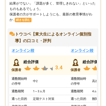
結果がでない」「課題が多く、管理しきれない」といった
ものもあるでしょう。
保護者の方がサポートしようにも、最新の教育事情がわ
か...
続きを読む
トウコベ【東大生によるオンライン個別指
導】の口コミ・評判
オンライン校
オンライン校
総合評価
総合評価
3.4
保護者
保護者
通塾開始時
通塾開始時
中2
高2
の学年
の学年
通塾期間
1～3ヵ月
通塾期間
4ヵ月～1
通った目的
定期テスト対策
通った目的
難関私立