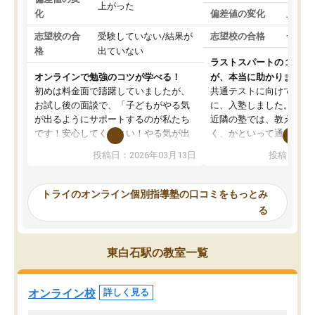
上がった
化
偏差値の変化
上がっ
志望校の合
受験していない/結果が
志望校の合格
合格し
格
出ていない
ラストスパートの１か月
オンラインで勉強のコツが学べる！
が、本当に助かりました
初めは料金面で躊躇していましたが、
共通テストに向けての追
お試し後の面談で、「子どもがやる気
に、入塾しました。田舎
が出るようにサポートするのが私たち
近隣の塾では、教えても
です！安心してください！やる気が出
く、かといって通うには
ないのは私たち講師の責任です」と言
が、トライならオンライ
投稿日：2026年03月13日
投稿日：20
ってくださり、確かに！と考えて、思
可能なので本当に助かり
い切って入塾しました。英語が苦手だ
テストの内容重視でした
ったんですが、学生の先生から学ぶこ
らないところをピンポイ
トライのオンライン個別指導塾の口コミをもっとみ
とで、勉強のコツみたいなものをつか
頂いて、とてもわかりや
る
み、徐々に成績が上がったらいいなと
していました。一生を左
思っていました。何が今足りないのか
スト、多少お金がかかっ
を的確に指導いただき、子どももびっ
思い切って入塾してよか
東白石駅の教室一覧
くりするほど楽しんでやる気を持って
塾を受けています。狙い通り、少しず
つ成績も上がり、苦手意識も無くなっ
オンライン校
詳しく見る
てきたので、さらに苦手な数学も追加