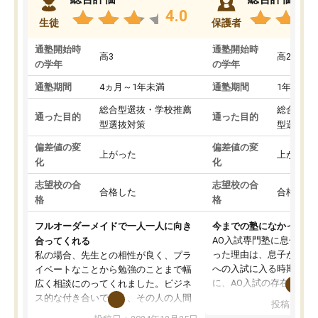
4.0
生徒
保護者
通塾開始時
通塾開始時
高3
高2
の学年
の学年
通塾期間
4ヵ月～1年未満
通塾期間
1年以上
総合型選抜・学校推薦
総合型選
通った目的
通った目的
型選抜対策
型選抜対
偏差値の変
偏差値の変
上がった
上がった
化
化
志望校の合
志望校の合
合格した
合格した
格
格
フルオーダーメイドで一人一人に向き
今までの塾になかったA
AO入試専門塾に息子を
合ってくれる
った理由は、息子が高校
私の場合、先生との相性が良く、プラ
への入試に入る時期に差
イベートなことから勉強のことまで幅
に、AO入試の存在を息
広く相談にのってくれました。ビジネ
してもその制度で合格し
ス的な付き合いでなく、その人の人間
投稿日：20
たことから、AOIに入塾
性までを適切に把握し、むきあってい