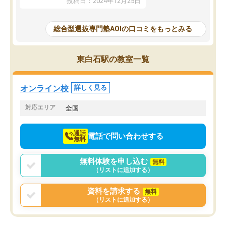
投稿日：2024年12月25日
思いました。
るなぁと強く感じることできました。
AOIでは、カウンセリン
また、他の先生の意見も聞いてみたい
で、AO入試を改めて知
と相談すると、他の先生も紹介してく
総合型選抜専門塾AOIの口コミをもっとみる
それに対しての具体的な
ださり、客観的なアドバイスもいただ
ことでした。更に子供の
くことができました（志望理由・自己
る適正等についても詳し
PR等の添削において）。そして、なに
東白石駅の教室一覧
でき、メンターの方々も
より自習室が解放されている点がよか
けてらっしゃいますので
ったです。友達と好きな時間に自習
せることができました。
し、お互いを高めあえる環境がありま
オンライン校
詳しく見る
した。
対応エリア
全国
通話
電話で問い合わせする
無料
無料体験を申し込む
無料
（リストに追加する）
資料を請求する
無料
（リストに追加する）