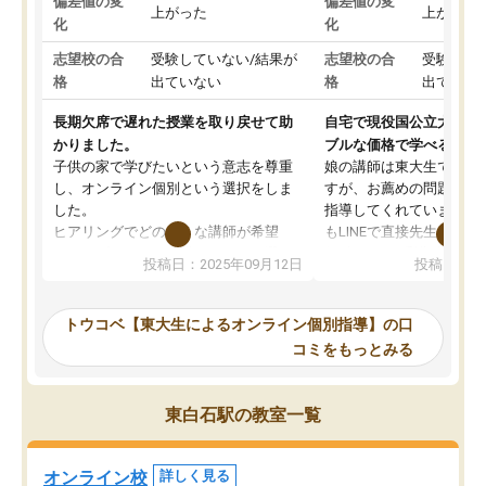
偏差値の変
偏差値の変
上がった
上がった
化
化
志望校の合
受験していない/結果が
志望校の合
受験して
格
出ていない
格
出ていな
長期欠席で遅れた授業を取り戻せて助
自宅で現役国公立大学生
かりました。
ブルな価格で学べる
子供の家で学びたいという意志を尊重
娘の講師は東大生では無
し、オンライン個別という選択をしま
すが、お薦めの問題集や
した。
指導してくれています。2
ヒアリングでどのような講師が希望
もLINEで直接先生に質問
か、オプションは付帯するかなど選ぶ
教科でも)。受講科目や
投稿日：2025年09月12日
投稿日：20
事が出来ました。
めれるので、個人に合っ
講師とのマッチング後講師との初回ミ
ると思います。カリキュ
ーティングを行い、その講師で良いか
いなのがあり(有料)、受
トウコベ【東大生によるオンライン個別指導】の口
他の講師を希望するか子供との相性も
ことをどんなスケジュー
コミをもっとみる
見てから講師を決定する事ができま
くか相談したのですが、
す。
ち期待したものではなく
うちの子は、初回面談の講師の方で決
内容でした。それでも明
東白石駅の教室一覧
定しました。
やる気も出ましたし、苦
くなってきたようなので
オンラインツールを使用した単語帳の
お願いして良かったと思
オンライン校
詳しく見る