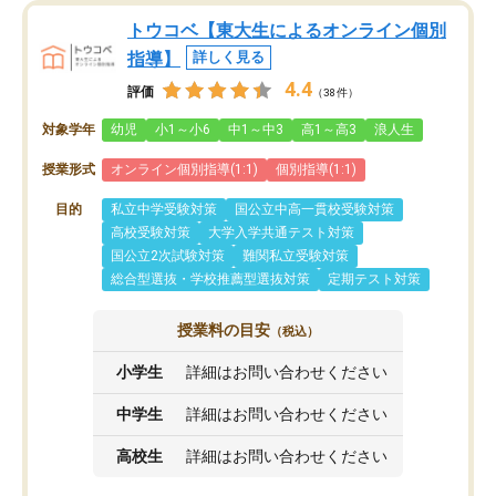
トウコベ【東大生によるオンライン個別
指導】
詳しく見る
4.4
評価
（38件）
対象学年
幼児
小1～小6
中1～中3
高1～高3
浪人生
授業形式
オンライン個別指導(1:1)
個別指導(1:1)
目的
私立中学受験対策
国公立中高一貫校受験対策
高校受験対策
大学入学共通テスト対策
国公立2次試験対策
難関私立受験対策
総合型選抜・学校推薦型選抜対策
定期テスト対策
授業料の目安
（税込）
小学生
詳細はお問い合わせください
中学生
詳細はお問い合わせください
高校生
詳細はお問い合わせください