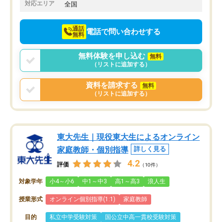
でお願いしました。来年の高校受験に
対応エリア
全国
向けて頑張っています。
通話
電話で問い合わせする
無料
無料体験を申し込む
無料
（リストに追加する）
資料を請求する
無料
（リストに追加する）
東大先生｜現役東大生によるオンライン
家庭教師・個別指導
詳しく見る
4.2
評価
（10件）
対象学年
小4～小6
中1～中3
高1～高3
浪人生
授業形式
オンライン個別指導(1:1)
家庭教師
目的
私立中学受験対策
国公立中高一貫校受験対策