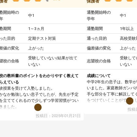
護者
保護者
塾開始時の
通塾開始時の
中1
中1
年
学年
塾期間
1～3ヵ月
通塾期間
1年以上
った目的
定期テスト対策
通った目的
高校受験
差値の変化
上がった
偏差値の変化
上がった
受験していない/結果が出て
受験して
望校の合格
志望校の合格
いない
いない
校の教科書のポイントをわかりやすく教えて
成績について
中学2年生の息子は、数学
らえている
いました。家庭教師ガンバ
験授業を受けて入塾しました。
手な部分を丁寧に解説して
かなか勉強しない息子でしたが、先生が予定
をつけていくことができま
を立ててくれるので少しずつ学習習慣がつい
期テストの成績が10点以上
きました。
投稿日
ても喜んでいます。
ンラインで週に一度の受講ですが、指導が無
投稿日：2025年01月21日
日も予定表に基づいて勉強したり、LINEでわ
らないところを質問できるのでとても助かっ
います。