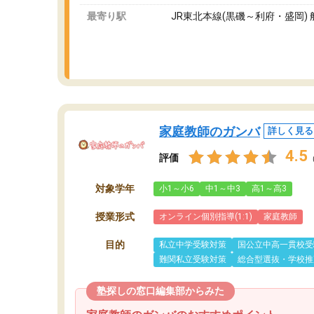
最寄り駅
JR東北本線(黒磯～利府・盛岡) 
家庭教師のガンバ
詳しく見る
4.5
評価
対象学年
小1～小6
中1～中3
高1～高3
授業形式
オンライン個別指導(1:1)
家庭教師
目的
私立中学受験対策
国公立中高一貫校受
難関私立受験対策
総合型選抜・学校推
塾探しの窓口編集部からみた