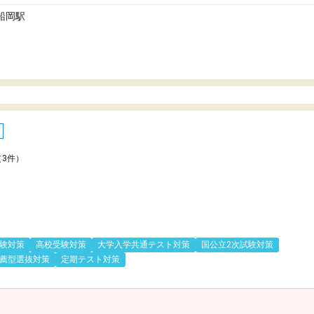
船岡駅
（3件）
験対策
高校受験対策
大学入学共通テスト対策
国公立2次試験対策
薦型選抜対策
定期テスト対策