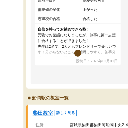
通った目的
高校受験対策
偏差値の変化
上がった
志望校の合格
合格した
自信を持ってお勧めできる塾！
受験でお世話になりましたが、無事に第一志望
に合格することができました！
先生は2名で、2人ともフレンドリーで優しいで
す！分からないところも質問しやすく、苦手分
野をしっかり克服することができました。
投稿日：2026年03月31日
季節ごとの春季・夏季・冬季講習はもちろん、
受験生専用の特別講習も充実しています。最後
までモチベーションを維持して頑張れたのは、
この塾のおかげです。自信を持っておすすめで
きる塾です！
船岡駅の教室一覧
柴田教室
詳しく見る
住所
宮城県柴田郡柴田町船岡中央2-4-