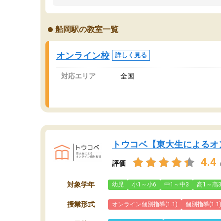
船岡駅の教室一覧
オンライン校
詳しく見る
対応エリア
全国
トウコベ【東大生によるオ
4.4
評価
対象学年
幼児
小1～小6
中1～中3
高1～高
授業形式
オンライン個別指導(1:1)
個別指導(1:1