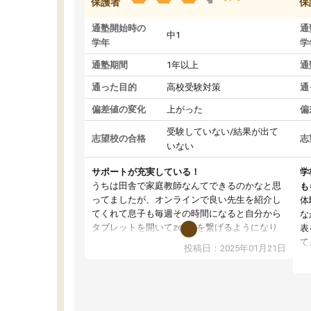
保護者
保
通塾開始時の
通
中1
学年
学
通塾期間
1年以上
通
通った目的
高校受験対策
通
偏差値の変化
上がった
偏
受験していない/結果が出て
志望校の合格
志
いない
サポートが充実している！
学
うちは田舎で家庭教師なんてできるのかなと思
も
ってましたが、オンラインで良い先生を紹介し
体
てくれて息子も毎週その時間になると自分から
な
タブレットを開いてzoomを繋げるようになり
表
ました！5科目なんでもOKなのもとても気に入
て
投稿日：2025年01月21日
っています
オ
成績もだいぶ下の方でしたが、通い始めて1年ほ
い
どだった今では平均点以上の科目が増えてきま
か
した！あと1年受験まであるので無料の週末教室
て
を使用しながら頑張って欲しいと思います！