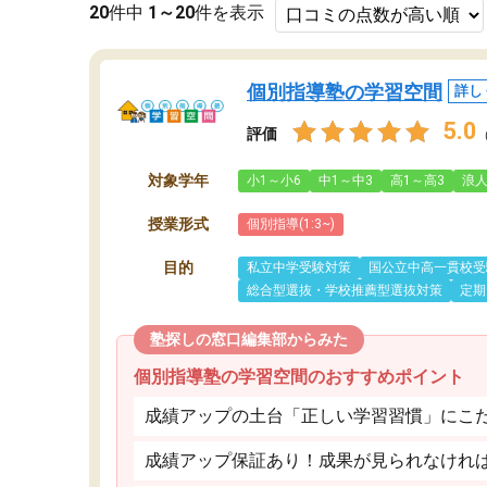
20
件中
1～20
件を表示
個別指導塾の学習空間
詳し
5.0
評価
対象学年
小1～小6
中1～中3
高1～高3
浪
授業形式
個別指導(1:3~)
目的
私立中学受験対策
国公立中高一貫校受
総合型選抜・学校推薦型選抜対策
定期
塾探しの窓口編集部からみた
個別指導塾の学習空間のおすすめポイント
成績アップの土台「正しい学習習慣」にこ
成績アップ保証あり！成果が見られなけれ