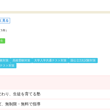
く見る
（1件）
人生
験対策
高校受験対策
大学入学共通テスト対策
国公立2次試験対策
テスト対策
だわり、生徒を育てる塾
ば、無制限・無料で指導