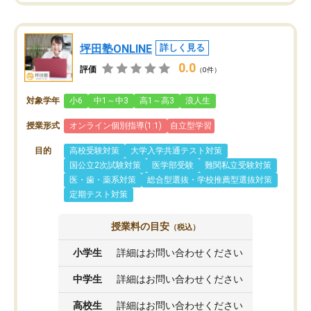
坪田塾ONLINE
詳しく見る
0.0
評価
（0件）
対象学年
小6
中1～中3
高1～高3
浪人生
授業形式
オンライン個別指導(1:1)
自立型学習
目的
高校受験対策
大学入学共通テスト対策
国公立2次試験対策
医学部受験
難関私立受験対策
医・歯・薬系対策
総合型選抜・学校推薦型選抜対策
定期テスト対策
授業料の目安
（税込）
小学生
詳細はお問い合わせください
中学生
詳細はお問い合わせください
高校生
詳細はお問い合わせください