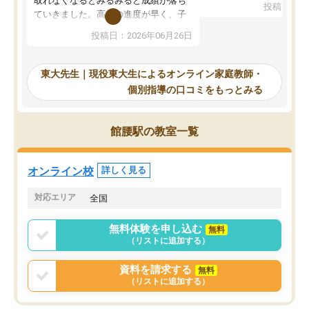
取れなくなるとみるみると成績が落ち
投稿日：20
で、当初は模試でD判定
ていきました。高校の進度が早く、子
していたのですが、やは
供も家に帰って勉強の話すると嫌な反
投稿日：2026年06月26日
験勉強に詳しく、先生か
応を示します。東大先生にお願いして
受け合格できました。ま
からは効率的な計画を先生が立ててく
自習室が毎日使えていつ
れるので、親としても安心です。毎日
東大先生｜現役東大生によるオンライン家庭教師・
るのが心強かったようで
使える自習室とかもあり、わからない
個別指導の口コミをもっとみる
謝です。
ところがあれば先生が回答してくれる
のも重宝しています。
館腰駅の教室一覧
オンライン校
詳しく見る
対応エリア
全国
無料体験を申し込む
無料
（リストに追加する）
資料を請求する
無料
（リストに追加する）