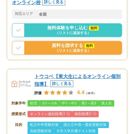
オンライン校
詳しく見る
対応エリア
全国
無料体験を申し込む
無料
（リストに追加する）
資料を請求する
無料
（リストに追加する）
トウコベ【東大生によるオンライン個別
指導】
詳しく見る
4.4
評価
（38件）
対象学年
幼児
小1～小6
中1～中3
高1～高3
浪人生
授業形式
オンライン個別指導(1:1)
個別指導(1:1)
目的
私立中学受験対策
国公立中高一貫校受験対策
高校受験対策
大学入学共通テスト対策