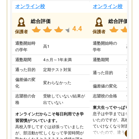
オンライン校
オンライン校
総合評価
総合評価
4.4
保護者
保護者
通塾開始時
通塾開始時の
高1
高3
の学年
学年
通塾期間
4ヵ月～1年未満
通塾期間
4ヵ月
通った目的
定期テスト対策
大学入
通った目的
対策
偏差値の変
変わらなかった
化
偏差値の変化
上がっ
志望校の合
受験していない/結果が
志望校の合格
合格し
格
出ていない
東大生ってやっぱりすご
息子は中学まではそこそ
オンラインだからこそ毎日利用でき学
いたのですが、高校に入
習習慣がついています。
ていけなくなり対面の塾
高校入学してすぐは頑張っていました
でいたので、違うアプロ
が、部活動が忙しくなって学習時間が
考えて入りました。地元