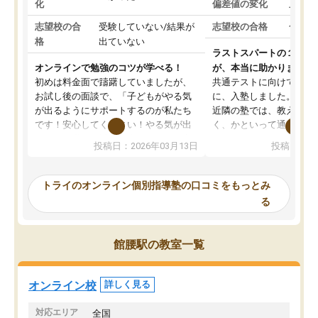
化
偏差値の変化
上がっ
志望校の合
受験していない/結果が
志望校の合格
合格し
格
出ていない
ラストスパートの１か月
オンラインで勉強のコツが学べる！
が、本当に助かりました
初めは料金面で躊躇していましたが、
共通テストに向けての追
お試し後の面談で、「子どもがやる気
に、入塾しました。田舎
が出るようにサポートするのが私たち
近隣の塾では、教えても
です！安心してください！やる気が出
く、かといって通うには
ないのは私たち講師の責任です」と言
が、トライならオンライ
投稿日：2026年03月13日
投稿日：20
ってくださり、確かに！と考えて、思
可能なので本当に助かり
い切って入塾しました。英語が苦手だ
テストの内容重視でした
ったんですが、学生の先生から学ぶこ
らないところをピンポイ
トライのオンライン個別指導塾の口コミをもっとみ
とで、勉強のコツみたいなものをつか
頂いて、とてもわかりや
る
み、徐々に成績が上がったらいいなと
していました。一生を左
思っていました。何が今足りないのか
スト、多少お金がかかっ
を的確に指導いただき、子どももびっ
思い切って入塾してよか
館腰駅の教室一覧
くりするほど楽しんでやる気を持って
塾を受けています。狙い通り、少しず
つ成績も上がり、苦手意識も無くなっ
オンライン校
詳しく見る
てきたので、さらに苦手な数学も追加
でお願いしました。来年の高校受験に
対応エリア
全国