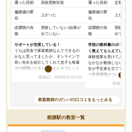
通った目的
高校受験対策
通った目的
定期テス
偏差値の変
偏差値の変
上がった
上がった
化
化
志望校の合
受験していない/結果が
志望校の合
受験して
格
出ていない
格
出ていな
サポートが充実している！
学校の教科書のポイント
うちは田舎で家庭教師なんてできるの
く教えてもらえている
かなと思ってましたが、オンラインで
体験授業を受けて入塾し
良い先生を紹介してくれて息子も毎週
なかなか勉強しない息子
その時間になると自分からタブレット
生が予定表を立ててくれ
を開いてzoomを繋げるようになりまし
つ学習習慣がついてきま
投稿日：2025年01月21日
た！5科目なんでもOKなのもとても気
オンラインで週に一度の
投稿日：20
に入っています
指導が無い日も予定表に
成績もだいぶ下の方でしたが、通い始
したり、LINEでわから
めて1年ほどだった今では平均点以上の
問できるのでとても助か
家庭教師のガンバの口コミをもっとみる
科目が増えてきました！あと1年受験ま
であるので無料の週末教室を使用しな
がら頑張って欲しいと思います！
館腰駅の教室一覧