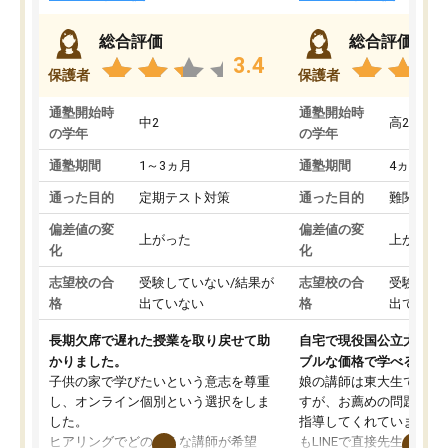
総合評価
総合評価
3.4
保護者
保護者
通塾開始時
通塾開始時
中2
高2
の学年
の学年
通塾期間
1～3ヵ月
通塾期間
4ヵ月～1
通った目的
定期テスト対策
通った目的
難関私立
偏差値の変
偏差値の変
上がった
上がった
化
化
志望校の合
受験していない/結果が
志望校の合
受験して
格
出ていない
格
出ていな
長期欠席で遅れた授業を取り戻せて助
自宅で現役国公立大学生
かりました。
ブルな価格で学べる
子供の家で学びたいという意志を尊重
娘の講師は東大生では無
し、オンライン個別という選択をしま
すが、お薦めの問題集や
した。
指導してくれています。2
ヒアリングでどのような講師が希望
もLINEで直接先生に質問