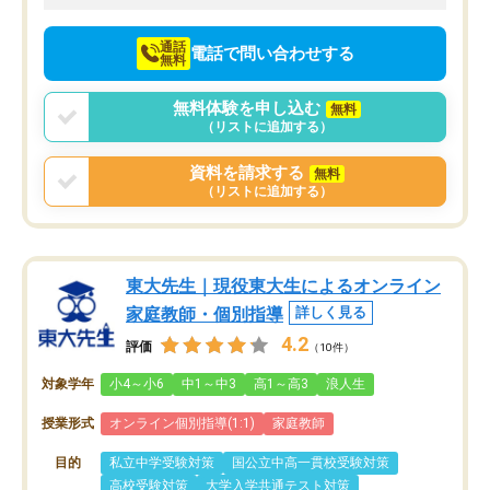
向けて頑張っています。
通話
電話で問い合わせする
無料
無料体験を申し込む
無料
（リストに追加する）
資料を請求する
無料
（リストに追加する）
東大先生｜現役東大生によるオンライン
家庭教師・個別指導
詳しく見る
4.2
評価
（10件）
対象学年
小4～小6
中1～中3
高1～高3
浪人生
授業形式
オンライン個別指導(1:1)
家庭教師
目的
私立中学受験対策
国公立中高一貫校受験対策
高校受験対策
大学入学共通テスト対策