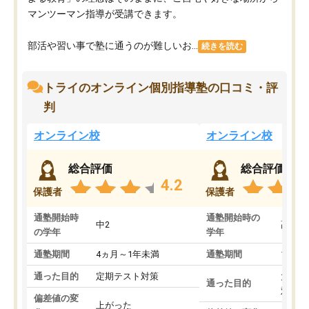
マンツーマン指導が受講できます。
部活や習い事で塾に通うのが難しいお...
続きを読む
トライのオンライン個別指導塾の口コミ・評
判
オンライン校
オンライン校
総合評価
総合評価
4.2
保護者
保護者
通塾開始時
通塾開始時の
中2
高3
の学年
学年
通塾期間
4ヵ月～1年未満
通塾期間
1～3
通った目的
定期テスト対策
大学入
通った目的
対策
偏差値の変
上がった