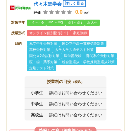
代々木進学会
詳しく見る
0.0
評価
（0件）
対象学年
小1～小6
中1～中3
高1～高3
浪人生
授業形式
オンライン個別指導(1:1)
家庭教師
目的
私立中学受験対策
国公立中高一貫校受験対策
高校受験対策
大学入学共通テスト対策
国公立2次試験対策
医学部受験
難関私立受験対策
医・歯・薬系対策
総合型選抜・学校推薦型選抜対策
定期テスト対策
授業料の目安
（税込）
小学生
詳細はお問い合わせください
中学生
詳細はお問い合わせください
高校生
詳細はお問い合わせください
塾探しの窓口編集部からみた