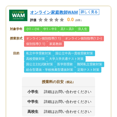
オンライン家庭教師WAM
詳しく見る
0.0
評価
（0件）
対象学年
小1～小6
中1～中3
高1～高3
浪人生
授業形式
オンライン個別指導(1:1)
オンライン個別指導(1:2~)
個別指導(1:1)
家庭教師
目的
私立中学受験対策
国公立中高一貫校受験対策
高校受験対策
大学入学共通テスト対策
国公立2次試験対策
医学部受験
難関私立受験対策
総合型選抜・学校推薦型選抜対策
定期テスト対策
授業料の目安
（税込）
小学生
詳細はお問い合わせください
中学生
詳細はお問い合わせください
高校生
詳細はお問い合わせください