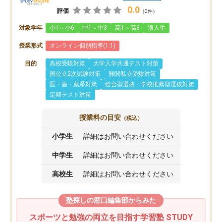
0.0
評価
（0件）
対象学年
小1～小6
中1～中3
高1～高3
浪人生
授業形式
オンライン個別指導(1:1)
目的
高校受験対策
大学入学共通テスト対策
国公立2次試験対策
難関私立受験対策
医・歯・薬系対策
総合型選抜・学校推薦型選抜対策
定期テスト対策
授業料の目安
（税込）
小学生
詳細はお問い合わせください
中学生
詳細はお問い合わせください
高校生
詳細はお問い合わせください
塾探しの窓口編集部からみた
スポーツと勉強の両立を目指す学習塾 STUDY