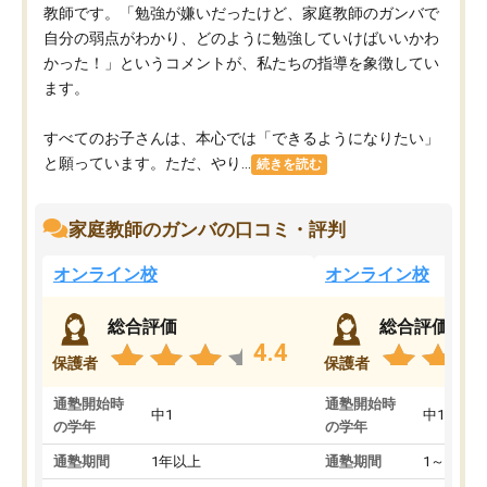
教師です。「勉強が嫌いだったけど、家庭教師のガンバで
自分の弱点がわかり、どのように勉強していけばいいかわ
かった！」というコメントが、私たちの指導を象徴してい
ます。
すべてのお子さんは、本心では「できるようになりたい」
と願っています。ただ、やり...
続きを読む
家庭教師のガンバの口コミ・評判
オンライン校
オンライン校
総合評価
総合評価
4.4
保護者
保護者
通塾開始時
通塾開始時
中1
中1
の学年
の学年
通塾期間
1年以上
通塾期間
1～3ヵ月