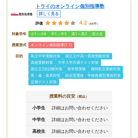
トライのオンライン個別指導塾
詳しく見る
4.2
評価
（44件）
対象学年
小1～小6
中1～中3
高1～高3
浪人生
授業形式
オンライン個別指導(1:1)
目的
私立中学受験対策
国公立中高一貫校受験対策
高校受験対策
大学入学共通テスト対策
国公立2次試験対策
医学部受験
難関私立受験対策
医・歯・薬系対策
総合型選抜・学校推薦型選抜対策
定期テスト対策
授業料の目安
（税込）
小学生
詳細はお問い合わせください
中学生
詳細はお問い合わせください
高校生
詳細はお問い合わせください