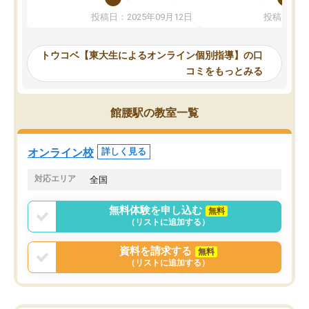
か、オプションは付帯するかなど選ぶ
教科でも)。受講科目や
投稿日：2025年09月12日
投稿日：20
事が出来ました。
めれるので、個人に合っ
講師とのマッチング後講師との初回ミ
ると思います。カリキュ
ーティングを行い、その講師で良いか
いなのがあり(有料)、受
トウコベ【東大生によるオンライン個別指導】の口
他の講師を希望するか子供との相性も
ことをどんなスケジュー
コミをもっとみる
見てから講師を決定する事ができま
くか相談したのですが、
す。
ち期待したものではなく
うちの子は、初回面談の講師の方で決
内容でした。それでも明
館腰駅の教室一覧
定しました。
やる気も出ましたし、苦
くなってきたようなので
オンラインツールを使用した単語帳の
お願いして良かったと思
オンライン校
詳しく見る
共有があり宿題もそちらで出される形
も合わなければチェンジ
でした。
娘は3科目ともずっと同
対応エリア
全国
2ヶ月で担当講師の方がお辞めになると
言う事で講師変更の申し出があり、あ
無料体験を申し込む
無料
まりに短期での変更だった為、塾に通
（リストに追加する）
う事にして退会しました。遅れも取り
戻せ、授業内容や講師の方は良かった
資料を請求する
無料
と思います。
（リストに追加する）