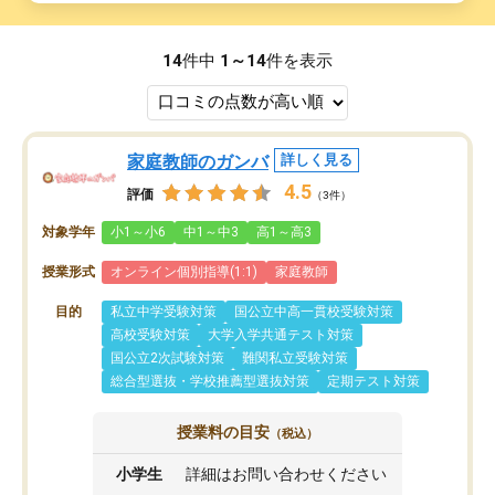
14
件中
1～14
件を表示
家庭教師のガンバ
詳しく見る
4.5
評価
（3件）
対象学年
小1～小6
中1～中3
高1～高3
授業形式
オンライン個別指導(1:1)
家庭教師
目的
私立中学受験対策
国公立中高一貫校受験対策
高校受験対策
大学入学共通テスト対策
国公立2次試験対策
難関私立受験対策
総合型選抜・学校推薦型選抜対策
定期テスト対策
授業料の目安
（税込）
小学生
詳細はお問い合わせください