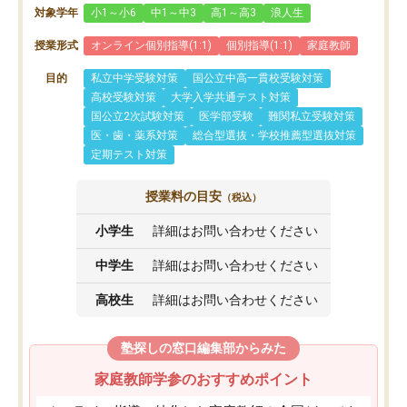
対象学年
小1～小6
中1～中3
高1～高3
浪人生
授業形式
オンライン個別指導(1:1)
個別指導(1:1)
家庭教師
目的
私立中学受験対策
国公立中高一貫校受験対策
高校受験対策
大学入学共通テスト対策
国公立2次試験対策
医学部受験
難関私立受験対策
医・歯・薬系対策
総合型選抜・学校推薦型選抜対策
定期テスト対策
授業料の目安
（税込）
小学生
詳細はお問い合わせください
中学生
詳細はお問い合わせください
高校生
詳細はお問い合わせください
塾探しの窓口編集部からみた
家庭教師学参のおすすめポイント