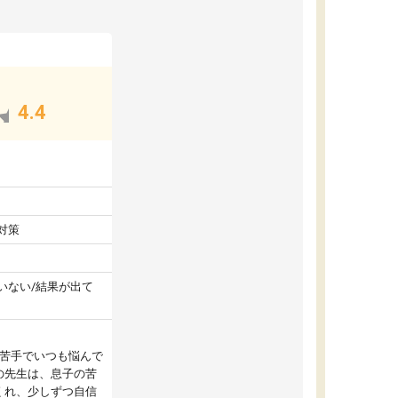
4.4
対策
いない/結果が出て
が苦手でいつも悩んで
の先生は、息子の苦
くれ、少しずつ自信