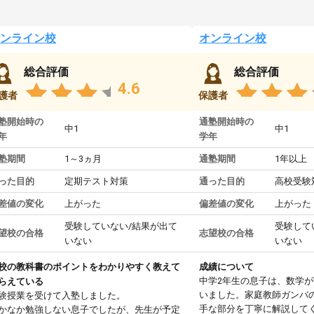
ンライン校
オンライン校
総合評価
総合評価
4.6
護者
保護者
塾開始時の
通塾開始時の
中1
中1
年
学年
塾期間
1～3ヵ月
通塾期間
1年以上
った目的
定期テスト対策
通った目的
高校受験
差値の変化
上がった
偏差値の変化
上がった
受験していない/結果が出て
受験して
望校の合格
志望校の合格
いない
いない
校の教科書のポイントをわかりやすく教えて
成績について
中学2年生の息子は、数学
らえている
いました。家庭教師ガンバ
験授業を受けて入塾しました。
手な部分を丁寧に解説して
かなか勉強しない息子でしたが、先生が予定