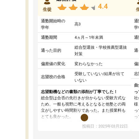
4.4
生徒
通塾開始時の
通
高3
学年
学
通塾期間
4ヵ月～1年未満
通
総合型選抜・学校推薦型選抜
通った目的
通
対策
偏差値の変化
変わらなかった
偏
受験していない/結果が出て
志
志望校の合格
いない
自
志望動機などの書類の添削が丁寧でした！
っ
総合型は合否の先行きが分からない受験方式な
社
ため、一般も視野に考えるとなると他塾との両
様
立がしやすい時間割りであった。また授業料も
っ
とても良かった。
っ
総合型の多くの塾は大学生が見ることが多い
味
投稿日：2025年03月22日
が、はたらく部総合型コースは大学生の目だけ
ま
でなく、数人の大人にも目を通して頂ける。そ
総