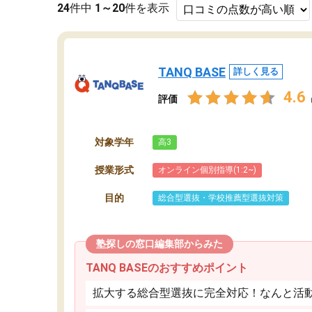
24
件中
1～20
件を表示
TANQ BASE
詳しく見る
4.6
評価
対象学年
高3
授業形式
オンライン個別指導(1:2~)
目的
総合型選抜・学校推薦型選抜対策
塾探しの窓口編集部からみた
TANQ BASEのおすすめポイント
拡大する総合型選抜に完全対応！なんと活