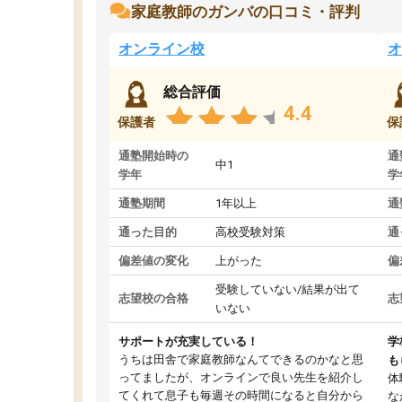
家庭教師のガンバの口コミ・評判
オンライン校
オ
総合評価
4.4
保護者
保
通塾開始時の
通
中1
学年
学
通塾期間
1年以上
通
通った目的
高校受験対策
通
偏差値の変化
上がった
偏
受験していない/結果が出て
志望校の合格
志
いない
サポートが充実している！
学
うちは田舎で家庭教師なんてできるのかなと思
も
ってましたが、オンラインで良い先生を紹介し
体
てくれて息子も毎週その時間になると自分から
な