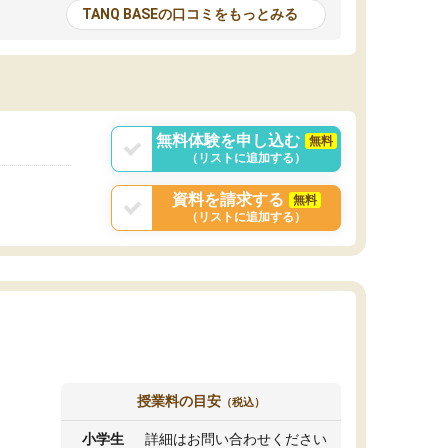
とる機会が増えたり
が多いので、その子達に感化されて自分も『も
TANQ BASEの口コミをもっとみる
次試験対策の面接練
っと何かに取り組んでみよう』と思えます。
てもらい飛躍的に成
はたらく部はオンラインなので、色々な場所の
面接自体も試験まで
コーチも生徒がいて、みんなフレンドリーなの
した。その結果本番
で気軽に話せるのでとても楽しいです。
りと伝えることもで
ことができました。
無料体験を申し込む
無料
（リストに追加する）
資料を請求する
無料
（リストに追加する）
授業料の目安
（税込）
小学生
詳細はお問い合わせください