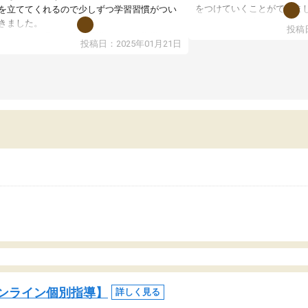
をつけていくことができま
を立ててくれるので少しずつ学習習慣がつい
期テストの成績が10点以上
きました。
投稿日
ても喜んでいます。
ンラインで週に一度の受講ですが、指導が無
投稿日：2025年01月21日
日も予定表に基づいて勉強したり、LINEでわ
らないところを質問できるのでとても助かっ
います。
ンライン個別指導】
詳しく見る