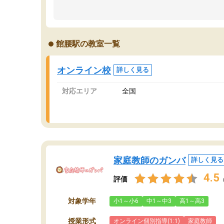
のため多くの意見を聞くことができ、より良い
文
ものを推敲することが可能だ。
て
どの人も優しく、親身に接してくださるのでや
う
る気も出て、良かったです！！
計
館腰駅の教室一覧
る
い
会
オンライン校
詳しく見る
の
対応エリア
全国
家庭教師のガンバ
詳しく見る
4.5
評価
対象学年
小1～小6
中1～中3
高1～高3
授業形式
オンライン個別指導(1:1)
家庭教師