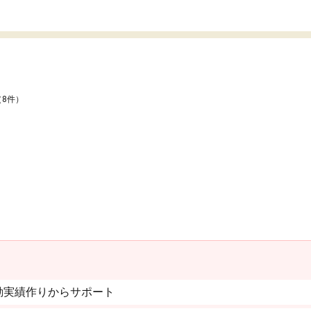
（8件）
動実績作りからサポート