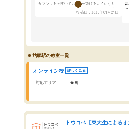
タブレットを開いてzoomを繋げるようになり
表
ました！5科目なんでもOKなのもとても気に入
て
投稿日：2025年01月21日
っています
オ
成績もだいぶ下の方でしたが、通い始めて1年ほ
い
どだった今では平均点以上の科目が増えてきま
か
した！あと1年受験まであるので無料の週末教室
て
を使用しながら頑張って欲しいと思います！
館腰駅の教室一覧
オンライン校
詳しく見る
対応エリア
全国
トウコベ【東大生によるオ