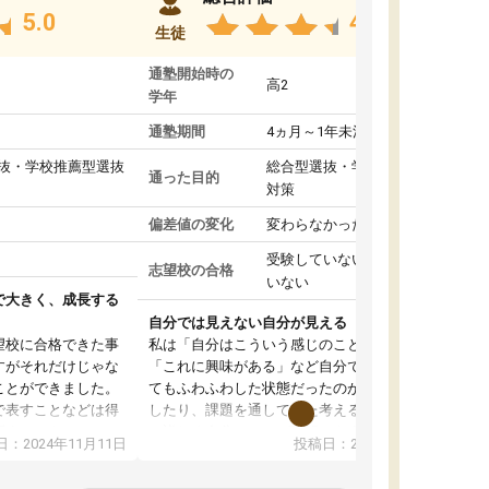
5.0
4.8
生徒
通塾開始時の
高2
学年
通塾期間
4ヵ月～1年未満
抜・学校推薦型選抜
総合型選抜・学校推薦型選抜
通った目的
対策
偏差値の変化
変わらなかった
受験していない/結果が出て
志望校の合格
いない
で大きく、成長する
自分では見えない自分が見える
望校に合格できた事
私は「自分はこういう感じのことがしたい」
すがそれだけじゃな
「これに興味がある」など自分で自己分析をし
ことができました。
てもふわふわした状態だったのが、コーチと話
で表すことなどは得
したり、課題を通してまた考えることで、もっ
話すことやコミュニ
と詳しく自分のことが理解できました。いつで
：2024年11月11日
投稿日：2024年10月31日
手でした。
も質問できるので、そこも1つの魅力です。ま
同じ学年の方々と関
た、はたらく部にいる生徒達は意識高い系の子