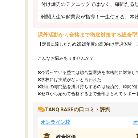
付け焼刃のテクニックではなく、確固たる
難関大生や起業家が指導！一生使える、本
課外活動から合格まで徹底対策する総合型
【定員に達したため2026年度の高3向け新規体験
こんなお悩みありませんか？
❌今通っている塾では総合型選抜を本格的に対策し
❌学校には実績がないと言われた
❌対面の専門塾を掛け持ちするのは経済的、時間的
❌ゼロから始めて合格するまで全部まとめてサポート.
TANQ BASEの口コミ・評判
オンライン校
オ
総合評価