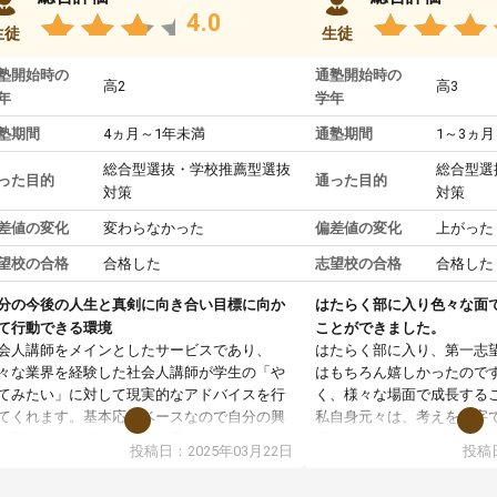
4.0
生徒
生徒
塾開始時の
通塾開始時の
高2
高3
年
学年
塾期間
4ヵ月～1年未満
通塾期間
1～3ヵ月
総合型選抜・学校推薦型選抜
総合型選
った目的
通った目的
対策
対策
差値の変化
変わらなかった
偏差値の変化
上がった
望校の合格
合格した
志望校の合格
合格した
分の今後の人生と真剣に向き合い目標に向か
はたらく部に入り色々な面
て行動できる環境
ことができました。
会人講師をメインとしたサービスであり、
はたらく部に入り、第一志
々な業界を経験した社会人講師が学生の「や
はもちろん嬉しかったので
てみたい」に対して現実的なアドバイスを行
く、様々な場面で成長する
てくれます。基本応援ベースなので自分の興
私自身元々は、考えを文字
分野について学生知識では思いつかない部分
意だったのですが、人前で
投稿日：2025年03月22日
投稿日
で深ぼる事が出来ます。
ケーションをとることが苦
合型選抜対策として志望理由書・面接・小論
しかし、はたらく部に入り