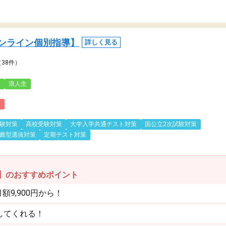
ンライン個別指導】
詳しく見る
（38件）
3
浪人生
)
験対策
高校受験対策
大学入学共通テスト対策
国公立2次試験対策
薦型選抜対策
定期テスト対策
】のおすすめポイント
9,900円から！
してくれる！