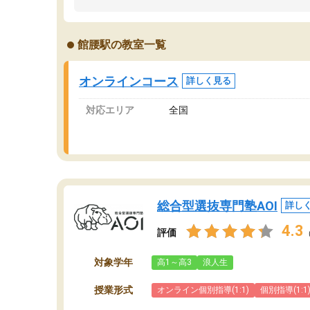
ました。「やらされる勉強」から「目標のため
学
の勉強」へ意識が変わったことが、目標校への
て
合格に繋がったと思います。
望
館腰駅の教室一覧
分
当
オンラインコース
詳しく見る
対応エリア
全国
総合型選抜専門塾AOI
詳し
4.3
評価
対象学年
高1～高3
浪人生
授業形式
オンライン個別指導(1:1)
個別指導(1:1