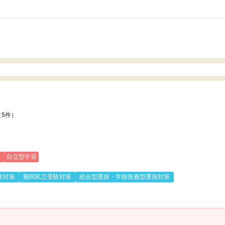
いのかも。
（5件）
)
自立型学習
験対策
難関私立受験対策
総合型選抜・学校推薦型選抜対策