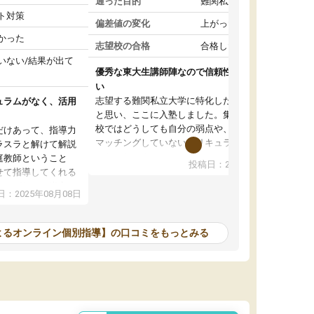
通った目的
難関私立受験対策
ト対策
偏差値の変化
上がった
かった
志望校の合格
合格した
いない/結果が出て
優秀な東大生講師陣なので信頼性や安心感が高
い
志望する難関私立大学に特化した準備をしたい
ュラムがなく、活用
と思い、ここに入塾しました。集団指導の予備
校ではどうしても自分の弱点や、志望校対策に
だけあって、指導力
マッチングしていないカリキュラムに不安を感
ラスラと解けて解説
じたからです。
庭教師ということ
投稿日：2024年02月19日
また受験のノウハウを蓄積している優秀な東大
せて指導してくれる
生講師陣をそろえていることや、完全オンライ
ラムがない。当方
：2025年08月08日
ン制というのも、ここを選んだ重要なポイント
るため、学校の教科
です。実際に入塾してみると、きめ細かいマン
な形で活用をさせて
ツーマン指導によって、自分の志望校にふさわ
間を使って進められる
よるオンライン個別指導】の口コミをもっとみる
しいオリジナルのカリキュラムを提案してくれ
であれば自学自習で
ました。
1時間の代金がそれな
また24時間いつでもLINEで講師に相談できるの
用の仕方をしたかっ
で、深夜に家で勉強していて疑問や不安が生じ
これといった提案も
ても、直ぐに解消できたのは、大きなメリット
分からず辞めること
と感じました。
ていけない子にはい