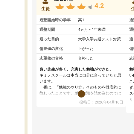
4.2
生徒
通塾開始時の学年
高1
通
通塾期間
4ヵ月～1年未満
通
通った目的
大学入学共通テスト対策
通
偏差値の変化
上がった
偏
志望校の合格
合格した
志
良い先生が多く、充実した勉強ができた。
勉
キミノスクールは本当に自分に合っていたと思
い
います。
こ
一番は、「勉強のやり方」そのものを徹底的に
ず
教わったことです。単に知識を詰め込むのでは
ス
なく、自学自習の習慣が身につくよう並走して
り
投稿日：2026年04月16日
くれるので、通塾日以外も机に向かうのが苦で
ル
はなくなりました。
習
す
講師の方との距離も近く、親身なコーチングの
授
おかげで、停滞期もモチベーションを維持でき
コ