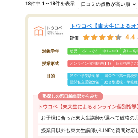
18
件中
1～18
件を表示
トウコベ【東大生によるオ
4.4
評価
対象学年
幼児
小1～小6
中1～中3
高1～高
授業形式
オンライン個別指導(1:1)
個別指導(1:1
目的
私立中学受験対策
国公立中高一貫校受
難関私立受験対策
総合型選抜・学校推
塾探しの窓口編集部からみた
トウコベ【東大生によるオンライン個別指導
お子様に合った東大生講師が選べて破格の月額
授業日以外も東大生講師がLINEで質問対応