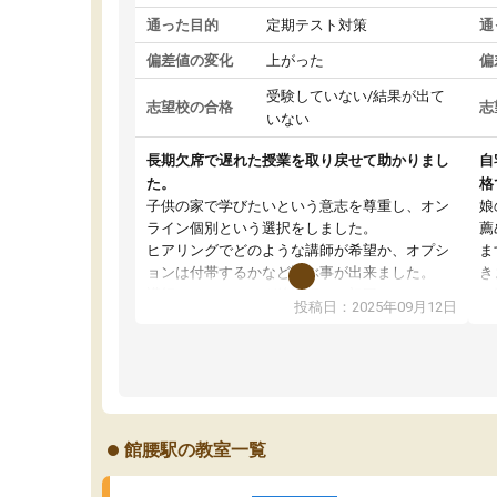
通った目的
定期テスト対策
通
偏差値の変化
上がった
偏
受験していない/結果が出て
志望校の合格
志
いない
長期欠席で遅れた授業を取り戻せて助かりまし
自
た。
格
子供の家で学びたいという意志を尊重し、オン
娘
ライン個別という選択をしました。
薦
ヒアリングでどのような講師が希望か、オプシ
ま
ョンは付帯するかなど選ぶ事が出来ました。
き
講師とのマッチング後講師との初回ミーティン
に
投稿日：2025年09月12日
グを行い、その講師で良いか他の講師を希望す
思
るか子供との相性も見てから講師を決定する事
(
ができます。
ュ
うちの子は、初回面談の講師の方で決定しまし
は
た。
内
出
館腰駅の教室一覧
オンラインツールを使用した単語帳の共有があ
な
り宿題もそちらで出される形でした。
ま
2ヶ月で担当講師の方がお辞めになると言う事で
が