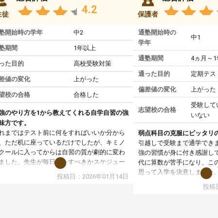
4.2
生徒
保護者
塾開始時の学年
中2
通塾開始時の
中1
学年
塾期間
1年以上
通塾期間
4ヵ月～
った目的
高校受験対策
通った目的
定期テス
差値の変化
上がった
偏差値の変化
上がった
望校の合格
合格した
受験して
志望校の合格
強のやり方を1から教えてくれる自学自習の強
いない
味方です。
れまではテスト前に何をすればいいか分から
弱点科目の克服にピッタリ
、ただ机に座っているだけでしたが、キミノ
引越しで受験まで通学でき
クールに入ってからは自習の質が劇的に変わ
強の習慣が身に付き感謝し
ました。先生が毎日何をすべきかスケジュー
代に算数が苦手になり、こ
を明確にしてくれるので、自分が迷わずに学
思って入学を決意しました
投稿日：2026年01月14日
に取り組めるようになったのが一番の収穫で
まず、マンツーマン指導な
投稿日
。
基礎からスタートして頂い
業で教えてもらうというより、勉強の仕方を
す。基礎を理解してからは
ーチングしてもらうスタイルなので、家での
ていけるようになったし、