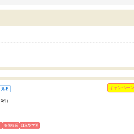
習習慣がしっかり身につきました。結果とし
くなりました。
苦手だった英語の偏差値が10以上上がり、志
また、苦手な科目ができる
していた公立高校に無事合格できました。自
で、得意科目に取り組む姿
から学ぶ姿勢を身につけさせたい家庭には本
受験も大事ですが、苦手科
におすすめの塾だと思います。
重要性を再認識しました。
なる自信を身につけたこと
有り難うございました。
キャンペー
く見る
（3件）
)
映像授業
自立型学習