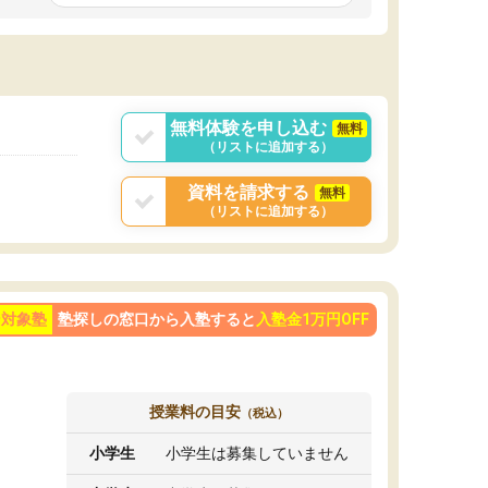
です。ただ、授業内容が楽しかったせいか、自
発的に学習する習慣ができました。
ようになった影響
勢も変わりました。
目を克服することの
学べばできるように
が大きかったです。
無料体験を申し込む
無料
（リストに追加する）
資料を請求する
無料
（リストに追加する）
ン対象塾
塾探しの窓口から入塾すると
入塾金1万円OFF
授業料の目安
（税込）
小学生
小学生は募集していません