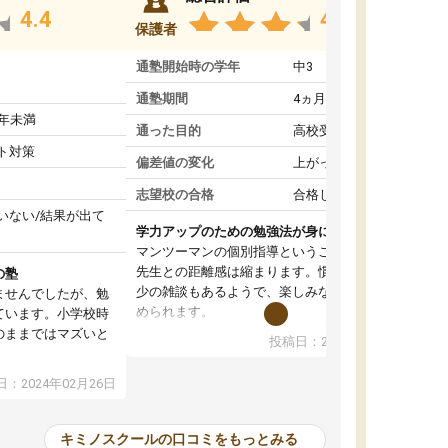
4.4
4.6
保護者
通塾開始時の学年
中3
通塾期間
4ヵ月～1年未満
1年未満
通った目的
高校受験対策
ト対策
偏差値の変化
上がった
志望校の合格
合格した
いない/結果が出て
学力アップのための勉強法が身につく
マンツーマンの個別指導ということもあって、
先生との距離感は縮まります。慣れてくれば多
の塾
少の雑談もあるようで、楽しみながら学習を進
ませんでしたが、勉
められます。
ています。小学校時
単に学力アップを目指した詰め込み授業ではな
のままではマズいと
投稿日：2024年01月08日
く、勉強の進め方もアドバイスしてくれます。
。
自然と勉強の習慣が身について、学力もアップ
ので、小学校時代の
：2024年02月26日
していきました。
たのが大きかったで
オンラインコースだと一人での学習となって、
、すぐに授業につい
初めはモチベーションの維持が難しかったよう
苦手科目の意識もな
キミノスクールの口コミをもっとみる