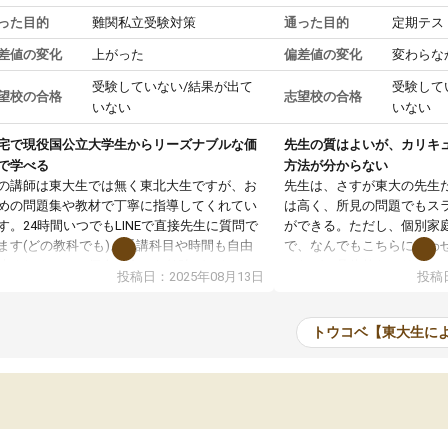
った目的
難関私立受験対策
通った目的
定期テス
差値の変化
上がった
偏差値の変化
変わらな
受験していない/結果が出て
受験して
望校の合格
志望校の合格
いない
いない
宅で現役国公立大学生からリーズナブルな価
先生の質はよいが、カリキ
で学べる
方法が分からない
の講師は東大生では無く東北大生ですが、お
先生は、さすが東大の先生
めの問題集や教材で丁寧に指導してくれてい
は高く、所見の問題でもス
す。24時間いつでもLINEで直接先生に質問で
ができる。ただし、個別家
ます(どの教科でも)。受講科目や時間も自由
で、なんでもこちらに合わ
決めれるので、個人に合った勉強ができると
のだが、具体的なカリキュ
投稿日：2025年08月13日
投稿日
います。カリキュラム相談みたいなのがあり
は、授業の先取り学習をす
有料)、受験までにどんなことをどんなスケジ
書を一緒に進めていくよう
ールでやっていくか相談したのですが、それ
いただいたが、1時間の時
トウコベ【東大生に
いまいち期待したものではなくふわっとした
範囲は限られており、それ
容でした。それでも明らかに本人のやる気も
進めて良いように思った。
ましたし、苦手科目が楽しくなってきたよう
りに高いため、有意義な利
ので、トウコベにお願いして良かったと思い
たが、大学生の先生からは
す。講師も合わなければチェンジできます
なく、上手い活用の仕方が
、娘は3科目ともずっと同じ先生です。
とした。学校の授業につい