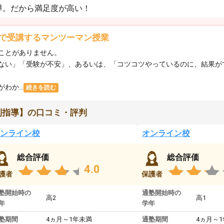
導。だから満足度が高い！
で受講するマンツーマン授業
ことがありません。
ない」「受験が不安」、あるいは、「コツコツやっているのに、結果が
か...
続きを読む
別指導】の口コミ・評判
ンライン校
オンライン校
総合評価
総合評価
4.0
護者
保護者
塾開始時の
通塾開始時の
高2
高1
年
学年
塾期間
4ヵ月～1年未満
通塾期間
4ヵ月～