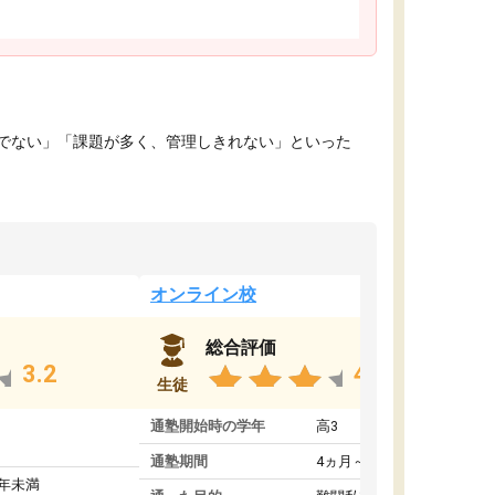
でない」「課題が多く、管理しきれない」といった
オンライン校
総合評価
3.2
4.4
生徒
通塾開始時の学年
高3
通塾期間
4ヵ月～1年未満
1年未満