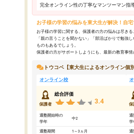
完全オンライン性の丁寧なマンツーマン指
お子様の学習の悩みを東大生が解決！自宅
お子様の学習に関する、保護者の方の悩みは尽きる
「親の言うことを聞かない」「部活ばかりで勉強し
ものもあるでしょう。
保護者の方がサポートしようにも、最新の教育事情がわ
トウコベ【東大生によるオンライン個
オンライン校
オ
総合評価
3.4
保護者
保
通塾開始時の
通
中2
学年
学
通塾期間
1～3ヵ月
通