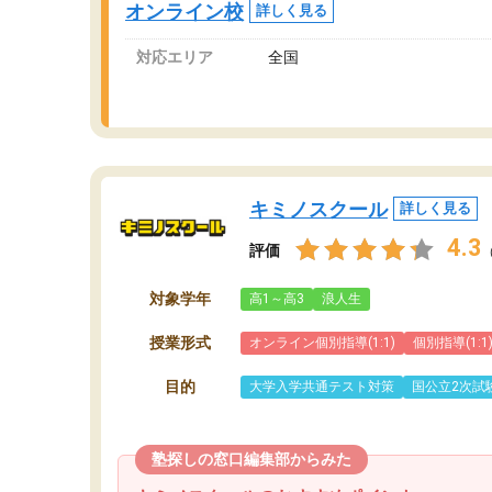
オンライン校
詳しく見る
講師変更の申し出があり、あまりに短期での変
更だった為、塾に通う事にして退会しました。
対応エリア
全国
遅れも取り戻せ、授業内容や講師の方は良かっ
たと思います。
キミノスクール
詳しく見る
4.3
評価
対象学年
高1～高3
浪人生
授業形式
オンライン個別指導(1:1)
個別指導(1:1
目的
大学入学共通テスト対策
国公立2次試
塾探しの窓口編集部からみた