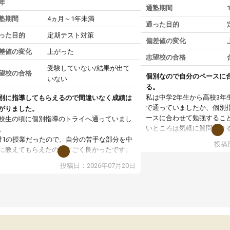
年
通塾期間
塾期間
4ヵ月～1年未満
通った目的
った目的
定期テスト対策
偏差値の変化
差値の変化
上がった
志望校の合格
受験していない/結果が出て
望校の合格
個別なので自分のペースに
いない
る。
私は中学2年生から高校3年
別に指導してもらえるので間違いなく成績は
で通っていましたか、個別
がりました。
ースに合わせて勉強するこ
校生の頃に個別指導のトライへ通っていまし
いところは気軽に質問でき
。
いところだと思いました。
対1の授業だったので、自分の苦手な部分を中
投稿日
専門の先生にも変えて貰え
に教えてもらえたのがすごく良かったです。
い覚え方だったりも教えて
からないところもその場で質問しやすく、理
投稿日：2026年07月20日
した。授業後は、その日の
できるまで丁寧に説明してもらえたので、勉
学校の宿題を自習スペース
への苦手意識が少しずつなくなりました。
近くに自分の担当の先生だ
の結果成績も上がり、自信を持って勉強に取
いるので分からないところ
組めるようになりました。
環境でした。おかげで偏差
生も話しやすく、毎回安心して通えたのを覚
いた高校や大学にも合格す
ています。