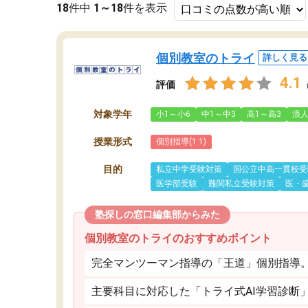
18
件中
1～18
件を表示
個別教室のトライ
詳しく見る
4.1
評価
対象学年
小1～小6
中1～中3
高1～高3
浪
授業形式
個別指導(1:1)
目的
私立中学受験対策
国公立中高一貫校受
医学部受験
難関私立受験対策
医・
塾探しの窓口編集部からみた
個別教室のトライのおすすめポイント
完全マンツーマン指導の「王道」個別指導
主要科目に対応した「トライ式AI学習診断