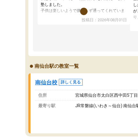
塾しました。
し
子供は楽しいようで嫌がらず通ってくれていま
が
す。
り
投稿日：2026年08月01日
先生は良い方が多く、いつも笑顔で対応して頂
業
けるので安心してお任せすることができます。
方
教室は少し狭い印象なので夜の時間帯など生徒
教
さんが多い時間帯は手狭ではないかな？と感じ
じ
ます。
単
また駅前にあるのでアクセスは良いですが駐車
ポ
場がないのでお迎えの際に近隣のコインパーキ
強
南仙台駅の教室一覧
ングを利用または路上駐車をするしかない点が
通
少し不便です。
お
南仙台校
詳しく見る
住所
宮城県仙台市太白区西中田5丁目6
最寄り駅
JR常磐線(いわき～仙台) 南仙台