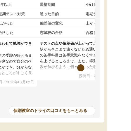
1年以上
通塾期間
4ヵ月～1年未満
定期テスト対策
通った目的
定期テスト対策
上がった
偏差値の変化
上がった
合格した
志望校の合格
合格した
合わせて勉強ができ
テストの点や偏差値が上がってよかった
駅からそこまで遠くないため通いやすく、自分
の苦手科目は苦手意識をなくすところから成績
生の受験が終わるま
を上げるところまで、また、得意科目はより点
指導なので自分のペ
数が伸びるように個々にあった学習方法で教え
とができ、分からな
てくれました。また、個別にやってくれること
るところがすごく良
投稿日：2026年06月19日
でわからないところをすぐに質問することがで
また、教科によって
：2026年07月02日
きて、後回しにせずその場で解決できることが
たので、わかりやす
とてもありがたかったです。個別ということも
頂きすごく助かりま
あり、料金は少し高めですが、自分の学力の上
おさらいだったり、
がり方を考えたら妥当なのではないかと思いま
で行うことができ、
した。
ったり、他の先生が
個別教室のトライの口コミをもっとみる
をすぐに質問できる
値が上がり志望して
ることができまし