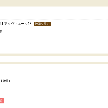
た！
分のペースで学びたい人や、集団授業が苦手
人には特におすすめできる塾だと思います。
21 アルヴィエール1F
地図を見る
駅
（190件）
2)