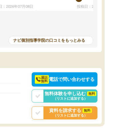
教えていただき勉強などして無かったのに自主
：2026年07月08日
投稿日：2026年07月01日
って説明してくれる
室で勉強するくらいハマりました。私の担当の
解しやすかったで
先生は無理に宿題などを押し付けてくるわけで
も自習室を利用でき
もなく優しく接して頂いてその感じが一年以上
ない人には便利な環
続き、お陰様で私は共学の高校に受かりまし
た。ほんと先生達には感謝しています。
ナビ個別指導学院の口コミをもっとみる
中学生の利用者が多
本格的に目指す高校
て自分に合う講師か
決めるのがおすすめ
通話
電話で問い合わせする
無料
無料体験を申し込む
無料
（リストに追加する）
資料を請求する
無料
（リストに追加する）