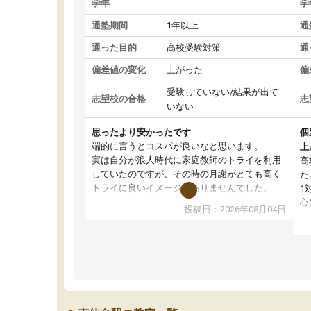
学年
学
通塾期間
1年以上
通
通った目的
高校受験対策
通
偏差値の変化
上がった
偏
受験していない/結果が出て
志望校の合格
志
いない
思ったより安かったです
個
端的に言うとコスパが良いなと思います。
上
実は自分が浪人時代に家庭教師のトライを利用
高
していたのですが、その時の月謝がとても高く
た
トライに良いイメージがありませんでした。
1
なので、少し不安だったのですが子供がどうし
心
投稿日：2026年08月04日
ても行きたいと言うので利用し始めた形です。
わ
しかし、以前とは違い料金がリーズナブルでび
解
っくりしました。
強
通って1年以上ですが、勉強への取り組み方が真
そ
っすぐに変化（率先して自宅で復習や予習をす
り
る）し成績も向上しています。
先
駅前なので送り迎えが少々負担になっています
え