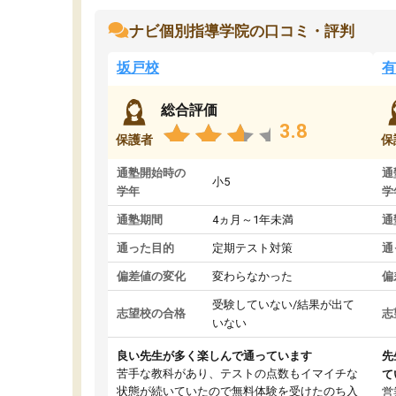
ナビ個別指導学院の口コミ・評判
坂戸校
有
総合評価
3.8
保護者
保
通塾開始時の
通
小5
学年
学
通塾期間
4ヵ月～1年未満
通
通った目的
定期テスト対策
通
偏差値の変化
変わらなかった
偏
受験していない/結果が出て
志望校の合格
志
いない
良い先生が多く楽しんで通っています
先
苦手な教科があり、テストの点数もイマイチな
て
状態が続いていたので無料体験を受けたのち入
営