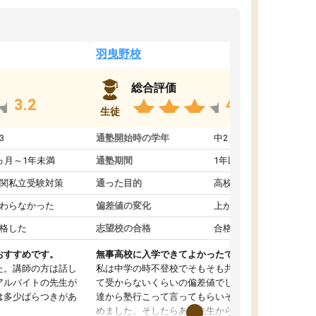
羽曳野校
総合評価
3.2
4.6
生徒
3
通塾開始時の学年
中2
ヵ月～1年未満
通塾期間
1年以上
関私立受験対策
通った目的
高校受験対策
わらなかった
偏差値の変化
上がった
格した
志望校の合格
合格した
おすすめです。
無事高校に入学できてよかったです。
た。講師の方は話し
私は中学の時不登校でそもそも共学の高校なん
アルバイトの先生が
て受からないくらいの偏差値でした。ある日友
は多少ばらつきがあ
達から塾行こって言ってもらいそこから通い始
めました。そしたらある先生から学ぶ楽しさを