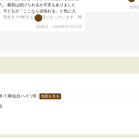
た。最初は続けられるか不安もありました
投稿日
授業はホワイトボードを使
、子どもが「ここなら頑張れる」と気に入
ので、図や式を見ながら理
、現在まで5年以上お世話になっています。授
す。また、授業がない日で
はとても分かりやすく、学校とは違った解き
投稿日：2026年07月21日
るため、自宅では集中でき
や、子どもに合った覚え方・考え方を丁寧に
境だと思います。
えてくださるので、理解が深まっていると感
ます。先生方も熱心で、一人ひとりの苦手な
教室全体としては小学生や
元を把握し、復習や講習を通してしっかりサ
い印象でした。大学受験を
ートしてくださいます。子どもも以前より勉
生は、一度体験授業を受け
に前向きに取り組めるようになり、安心して
どうか確認してから入塾を
わせられる塾だと感じています。これからも
です。
世話になりたいと思える塾です。
-1 南仙台ハイツB
地図を見る
駅