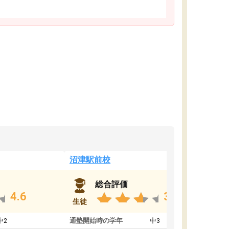
沼津駅前校
総合評価
4.6
3.8
生徒
中2
通塾開始時の学年
中3