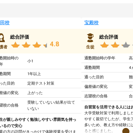
田校
宝殿校
総合評価
総合評価
4.8
護者
生徒
塾開始時の
通塾開始時の学年
高
小1
年
通塾期間
4
塾期間
1年以上
通った目的
難
った目的
定期テスト対策
偏差値の変化
変
差値の変化
上がった
志望校の合格
合
受験していない/結果が出て
望校の合格
自習室を活用できる人には
いない
大学受験対策で利用しまし
やすく親切でしたが、学生
生が親しみやすく勉強しやすい雰囲気を持っ
多いため、教え方や経験に
いるので安心
ると感じました。
業の方の訪問がきっかけで体験授業を受けま