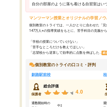
自分の部屋のように落ち着ける自習室はいつ
マンツーマン授業とオリジナルの学習ノウ
個別教室のトライでは、一人ひとりに合わせた「完
147万人※の指導実績をもとに、苦手科目の克服か
「学校の授業についていけない」​
「苦手なところだけを教えてほしい」​
「志望校から逆算して効率的に点数を伸ばした...
続
個別教室のトライの口コミ・評判
釧路駅前校
桂
総合評価
4.0
保護者
通塾開始時の
通
中2