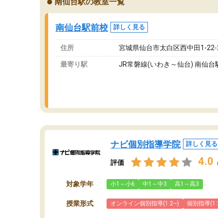
南仙台駅の教室一覧
が、それを加味しても通って損はないなと感じ
自
ています。
な
南仙台駅前校
詳しく見る
住所
宮城県仙台市太白区西中田1-22-
最寄り駅
JR常磐線(いわき～仙台) 南仙台
ナビ個別指導学院
詳しく見る
4.0
評価
対象学年
小1～小6
中1～中3
高1～高3
授業形式
オンライン個別指導(1:2~)
個別指導(1: