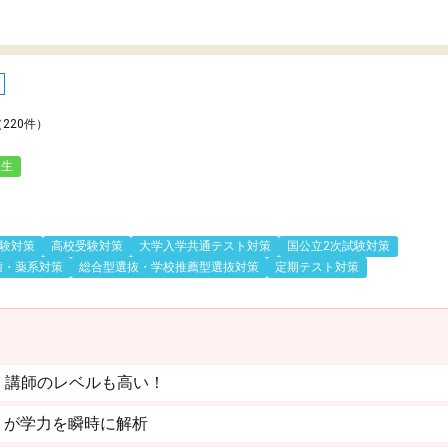
（220件）
人生
験対策
高校受験対策
大学入学共通テスト対策
国公立2次試験対策
歯・薬系対策
総合型選抜・学校推薦型選抜対策
定期テスト対策
。講師のレベルも高い！
」が学力を瞬時に解析