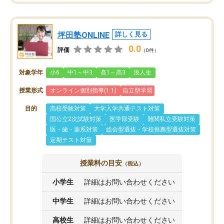
坪田塾ONLINE
詳しく見る
0.0
評価
（0件）
対象学年
小6
中1～中3
高1～高3
浪人生
授業形式
オンライン個別指導(1:1)
自立型学習
目的
高校受験対策
大学入学共通テスト対策
国公立2次試験対策
医学部受験
難関私立受験対策
医・歯・薬系対策
総合型選抜・学校推薦型選抜対策
定期テスト対策
授業料の目安
（税込）
小学生
詳細はお問い合わせください
中学生
詳細はお問い合わせください
高校生
詳細はお問い合わせください