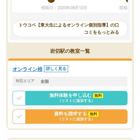
か、オプションは付帯するかなど選ぶ
教科でも)。受講科目や
投稿日：2025年09月12日
投稿日：20
事が出来ました。
めれるので、個人に合っ
講師とのマッチング後講師との初回ミ
ると思います。カリキュ
ーティングを行い、その講師で良いか
いなのがあり(有料)、受
トウコベ【東大生によるオンライン個別指導】の口
他の講師を希望するか子供との相性も
ことをどんなスケジュー
コミをもっとみる
見てから講師を決定する事ができま
くか相談したのですが、
す。
ち期待したものではなく
うちの子は、初回面談の講師の方で決
内容でした。それでも明
岩切駅の教室一覧
定しました。
やる気も出ましたし、苦
くなってきたようなので
オンラインツールを使用した単語帳の
お願いして良かったと思
オンライン校
詳しく見る
共有があり宿題もそちらで出される形
も合わなければチェンジ
でした。
娘は3科目ともずっと同
対応エリア
全国
2ヶ月で担当講師の方がお辞めになると
言う事で講師変更の申し出があり、あ
無料体験を申し込む
無料
まりに短期での変更だった為、塾に通
（リストに追加する）
う事にして退会しました。遅れも取り
戻せ、授業内容や講師の方は良かった
資料を請求する
無料
と思います。
（リストに追加する）