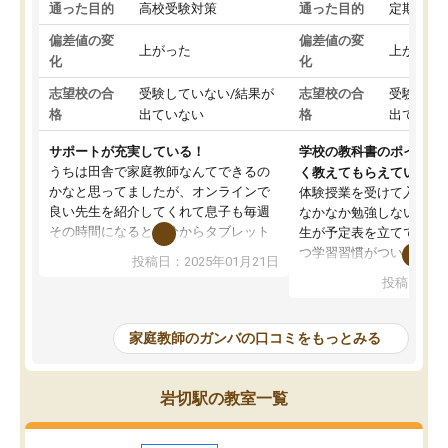
通った目的
高校受験対策
通った目的
定期テス
偏差値の変
偏差値の変
上がった
上がった
化
化
志望校の合
受験していない/結果が
志望校の合
受験して
格
出ていない
格
出ていな
サポートが充実している！
学校の教科書のポイント
うちは田舎で家庭教師なんてできるの
く教えてもらえている
かなと思ってましたが、オンラインで
体験授業を受けて入塾し
良い先生を紹介してくれて息子も毎週
なかなか勉強しない息子
その時間になると自分からタブレット
生が予定表を立ててくれ
を開いてzoomを繋げるようになりまし
つ学習習慣がついてきま
投稿日：2025年01月21日
た！5科目なんでもOKなのもとても気
オンラインで週に一度の
投稿日：20
に入っています
指導が無い日も予定表に
成績もだいぶ下の方でしたが、通い始
したり、LINEでわから
めて1年ほどだった今では平均点以上の
問できるのでとても助か
家庭教師のガンバの口コミをもっとみる
科目が増えてきました！あと1年受験ま
であるので無料の週末教室を使用しな
がら頑張って欲しいと思います！
岩切駅の教室一覧