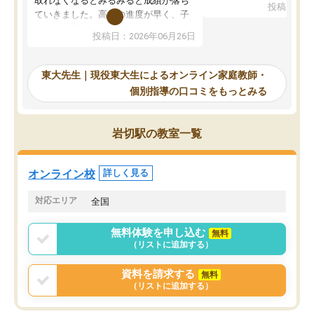
取れなくなるとみるみると成績が落ち
投稿日：20
で、当初は模試でD判定
ていきました。高校の進度が早く、子
していたのですが、やは
供も家に帰って勉強の話すると嫌な反
投稿日：2026年06月26日
験勉強に詳しく、先生か
応を示します。東大先生にお願いして
受け合格できました。ま
からは効率的な計画を先生が立ててく
自習室が毎日使えていつ
れるので、親としても安心です。毎日
東大先生｜現役東大生によるオンライン家庭教師・
るのが心強かったようで
使える自習室とかもあり、わからない
個別指導の口コミをもっとみる
謝です。
ところがあれば先生が回答してくれる
のも重宝しています。
岩切駅の教室一覧
オンライン校
詳しく見る
対応エリア
全国
無料体験を申し込む
無料
（リストに追加する）
資料を請求する
無料
（リストに追加する）