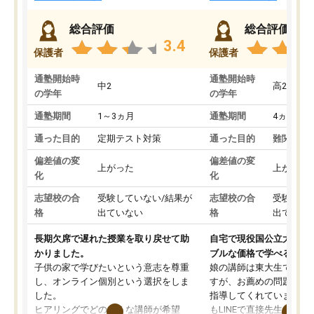
総合評価
総合評価
3.4
保護者
保護者
通塾開始時
通塾開始時
中2
高2
の学年
の学年
通塾期間
1～3ヵ月
通塾期間
4ヵ月～1
通った目的
定期テスト対策
通った目的
難関私立
偏差値の変
偏差値の変
上がった
上がった
化
化
志望校の合
受験していない/結果が
志望校の合
受験して
格
出ていない
格
出ていな
長期欠席で遅れた授業を取り戻せて助
自宅で現役国公立大学生
かりました。
ブルな価格で学べる
子供の家で学びたいという意志を尊重
娘の講師は東大生では無
し、オンライン個別という選択をしま
すが、お薦めの問題集や
した。
指導してくれています。2
ヒアリングでどのような講師が希望
もLINEで直接先生に質問