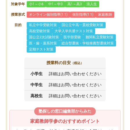
対象学年
小1～小6
中1～中3
高1～高3
浪人生
授業形式
オンライン個別指導(1:1)
個別指導(1:1)
家庭教師
目的
私立中学受験対策
国公立中高一貫校受験対策
高校受験対策
大学入学共通テスト対策
国公立2次試験対策
医学部受験
難関私立受験対策
医・歯・薬系対策
総合型選抜・学校推薦型選抜対策
定期テスト対策
授業料の目安
（税込）
小学生
詳細はお問い合わせください
中学生
詳細はお問い合わせください
高校生
詳細はお問い合わせください
塾探しの窓口編集部からみた
家庭教師学参のおすすめポイント