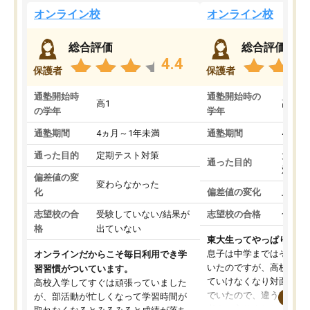
オンライン校
オンライン校
総合評価
総合評価
4.4
保護者
保護者
通塾開始時
通塾開始時の
高1
高3
の学年
学年
通塾期間
4ヵ月～1年未満
通塾期間
4ヵ月
通った目的
定期テスト対策
大学入
通った目的
対策
偏差値の変
変わらなかった
化
偏差値の変化
上がっ
志望校の合
受験していない/結果が
志望校の合格
合格し
格
出ていない
東大生ってやっぱりすご
息子は中学まではそこそ
オンラインだからこそ毎日利用でき学
いたのですが、高校に入
習習慣がついています。
ていけなくなり対面の塾
高校入学してすぐは頑張っていました
でいたので、違うアプロ
が、部活動が忙しくなって学習時間が
考えて入りました。地元