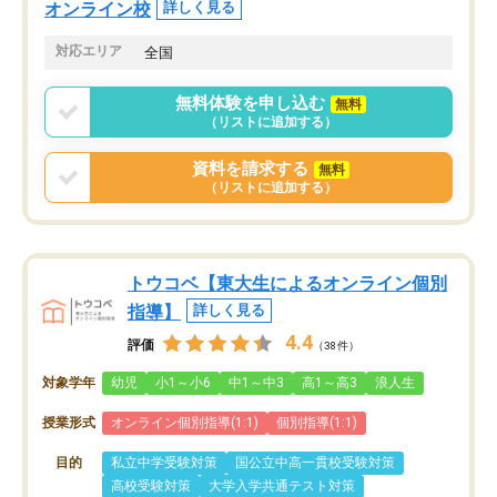
オンライン校
詳しく見る
対応エリア
全国
無料体験を申し込む
無料
（リストに追加する）
資料を請求する
無料
（リストに追加する）
トウコベ【東大生によるオンライン個別
指導】
詳しく見る
4.4
評価
（38件）
対象学年
幼児
小1～小6
中1～中3
高1～高3
浪人生
授業形式
オンライン個別指導(1:1)
個別指導(1:1)
目的
私立中学受験対策
国公立中高一貫校受験対策
高校受験対策
大学入学共通テスト対策