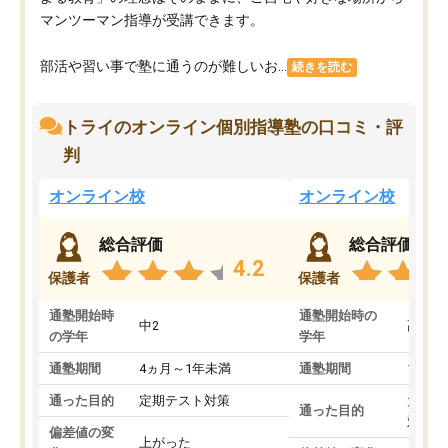
マンツーマン指導が受講できます。
部活や習い事で塾に通うのが難しいお...
続きを読む
トライのオンライン個別指導塾の口コミ・評
判
オンライン校
オンライン校
総合評価
総合評価
4.2
保護者
保護者
通塾開始時
通塾開始時の
中2
高3
の学年
学年
通塾期間
4ヵ月～1年未満
通塾期間
1～3
通った目的
定期テスト対策
大学入
通った目的
対策
偏差値の変
上がった