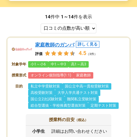
14
件中
1～14
件を表示
家庭教師のガンバ
詳しく見る
4.5
評価
（3件）
対象学年
小1～小6
中1～中3
高1～高3
授業形式
オンライン個別指導(1:1)
家庭教師
目的
私立中学受験対策
国公立中高一貫校受験対策
高校受験対策
大学入学共通テスト対策
国公立2次試験対策
難関私立受験対策
総合型選抜・学校推薦型選抜対策
定期テスト対策
授業料の目安
（税込）
小学生
詳細はお問い合わせください