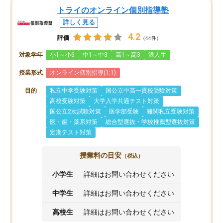
トライのオンライン個別指導塾
詳しく見る
4.2
評価
（44件）
対象学年
小1～小6
中1～中3
高1～高3
浪人生
授業形式
オンライン個別指導(1:1)
目的
私立中学受験対策
国公立中高一貫校受験対策
高校受験対策
大学入学共通テスト対策
国公立2次試験対策
医学部受験
難関私立受験対策
医・歯・薬系対策
総合型選抜・学校推薦型選抜対策
定期テスト対策
授業料の目安
（税込）
小学生
詳細はお問い合わせください
中学生
詳細はお問い合わせください
高校生
詳細はお問い合わせください