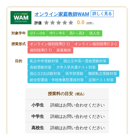
オンライン家庭教師WAM
詳しく見る
0.0
評価
（0件）
対象学年
小1～小6
中1～中3
高1～高3
浪人生
授業形式
オンライン個別指導(1:1)
オンライン個別指導(1:2~)
個別指導(1:1)
家庭教師
目的
私立中学受験対策
国公立中高一貫校受験対策
高校受験対策
大学入学共通テスト対策
国公立2次試験対策
医学部受験
難関私立受験対策
総合型選抜・学校推薦型選抜対策
定期テスト対策
授業料の目安
（税込）
小学生
詳細はお問い合わせください
中学生
詳細はお問い合わせください
高校生
詳細はお問い合わせください