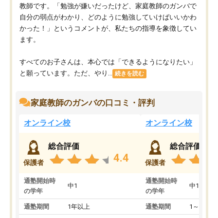
教師です。「勉強が嫌いだったけど、家庭教師のガンバで
自分の弱点がわかり、どのように勉強していけばいいかわ
かった！」というコメントが、私たちの指導を象徴してい
ます。
すべてのお子さんは、本心では「できるようになりたい」
と願っています。ただ、やり...
続きを読む
家庭教師のガンバの口コミ・評判
オンライン校
オンライン校
総合評価
総合評価
4.4
保護者
保護者
通塾開始時
通塾開始時
中1
中1
の学年
の学年
通塾期間
1年以上
通塾期間
1～3ヵ月