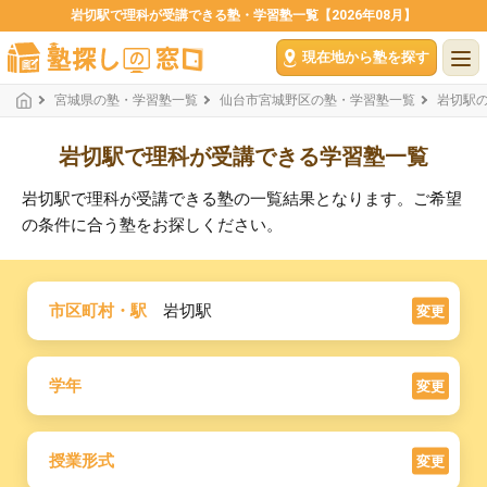
岩切駅で理科が受講できる塾・学習塾一覧【2026年08月】
現在地から塾を探す
宮城県の塾・学習塾一覧
仙台市宮城野区の塾・学習塾一覧
岩切駅
岩切駅で理科が受講できる学習塾一覧
岩切駅で理科が受講できる塾の一覧結果となります。ご希望
の条件に合う塾をお探しください。
市区町村・駅
岩切駅
変更
学年
変更
授業形式
変更