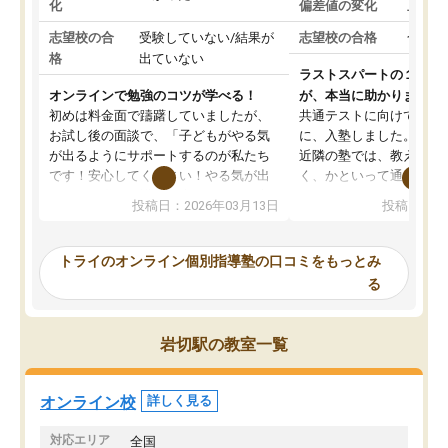
化
偏差値の変化
上がっ
志望校の合
受験していない/結果が
志望校の合格
合格し
格
出ていない
ラストスパートの１か月
オンラインで勉強のコツが学べる！
が、本当に助かりました
初めは料金面で躊躇していましたが、
共通テストに向けての追
お試し後の面談で、「子どもがやる気
に、入塾しました。田舎
が出るようにサポートするのが私たち
近隣の塾では、教えても
です！安心してください！やる気が出
く、かといって通うには
ないのは私たち講師の責任です」と言
が、トライならオンライ
投稿日：2026年03月13日
投稿日：20
ってくださり、確かに！と考えて、思
可能なので本当に助かり
い切って入塾しました。英語が苦手だ
テストの内容重視でした
ったんですが、学生の先生から学ぶこ
らないところをピンポイ
トライのオンライン個別指導塾の口コミをもっとみ
とで、勉強のコツみたいなものをつか
頂いて、とてもわかりや
る
み、徐々に成績が上がったらいいなと
していました。一生を左
思っていました。何が今足りないのか
スト、多少お金がかかっ
を的確に指導いただき、子どももびっ
思い切って入塾してよか
岩切駅の教室一覧
くりするほど楽しんでやる気を持って
塾を受けています。狙い通り、少しず
つ成績も上がり、苦手意識も無くなっ
オンライン校
詳しく見る
てきたので、さらに苦手な数学も追加
でお願いしました。来年の高校受験に
対応エリア
全国