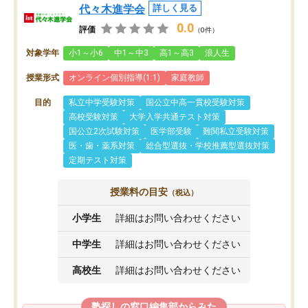
代々木進学会
詳しく見る
0.0
評価
（0件）
対象学年
小1～小6
中1～中3
高1～高3
浪人生
授業形式
オンライン個別指導(1:1)
家庭教師
目的
私立中学受験対策
国公立中高一貫校受験対策
高校受験対策
大学入学共通テスト対策
国公立2次試験対策
医学部受験
難関私立受験対策
医・歯・薬系対策
総合型選抜・学校推薦型選抜対策
定期テスト対策
授業料の目安
（税込）
小学生
詳細はお問い合わせください
中学生
詳細はお問い合わせください
高校生
詳細はお問い合わせください
塾探しの窓口編集部からみた