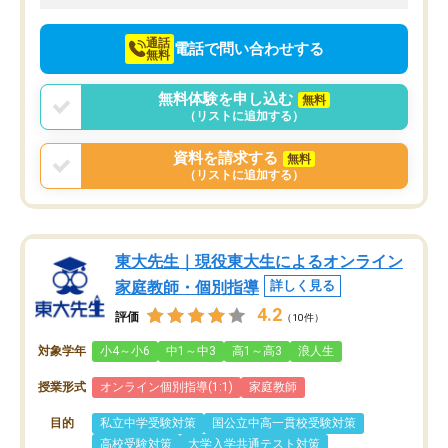
向けて頑張っています。
通話
電話で問い合わせする
無料
無料体験を申し込む
無料
（リストに追加する）
資料を請求する
無料
（リストに追加する）
東大先生｜現役東大生によるオンライン
家庭教師・個別指導
詳しく見る
4.2
評価
（10件）
対象学年
小4～小6
中1～中3
高1～高3
浪人生
授業形式
オンライン個別指導(1:1)
家庭教師
目的
私立中学受験対策
国公立中高一貫校受験対策
高校受験対策
大学入学共通テスト対策