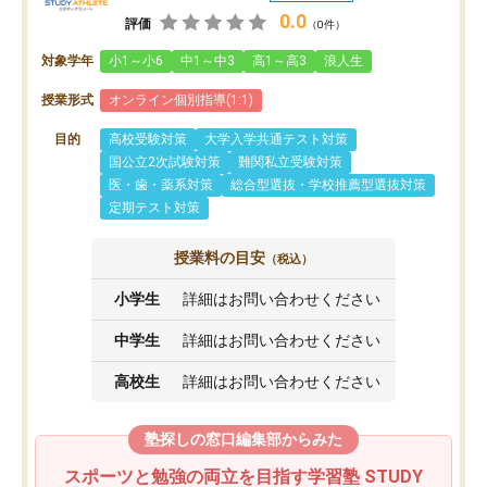
0.0
評価
（0件）
対象学年
小1～小6
中1～中3
高1～高3
浪人生
授業形式
オンライン個別指導(1:1)
目的
高校受験対策
大学入学共通テスト対策
国公立2次試験対策
難関私立受験対策
医・歯・薬系対策
総合型選抜・学校推薦型選抜対策
定期テスト対策
授業料の目安
（税込）
小学生
詳細はお問い合わせください
中学生
詳細はお問い合わせください
高校生
詳細はお問い合わせください
塾探しの窓口編集部からみた
スポーツと勉強の両立を目指す学習塾 STUDY