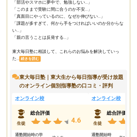
「部活やスマホに夢中で、勉強しない…」
「このままで受験に間に合うのか不安…」
「真面目にやっているのに、なぜか伸びない…」
「課題が多すぎて、何から手をつければいいのか分からな
い…」
「親の言うことは反発する…」
東大毎日塾に相談して、これらのお悩みを解決していっ
た...
続きを読む
東大毎日塾｜東大生から毎日指導が受け放題
のオンライン個別指導塾の口コミ・評判
オンライン校
オンライン校
総合評価
総合評価
4.6
生徒
生徒
通塾開始時の学
通塾開始時