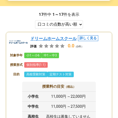
17
件中
1～17
件を表示
ドリームホームスクール
詳しく見る
0.0
評価
（0件）
対象学年
小1～小6
中1～中3
授業形式
個別指導(1:1)
目的
高校受験対策
定期テスト対策
授業料の目安
（税込）
小学生
11,000円 ～22,000円
中学生
11,000円 ～27,500円
高校生
高校生は募集していません