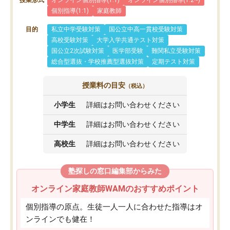
個別指導(1:1)
家庭教師
目的
私立中学受験対策
国公立中高一貫校受験対策
高校受験対策
大学入学共通テスト対策
国公立2次試験対策
医学部受験
難関私立受験対策
総合型選抜・学校推薦型選抜対策
定期テスト対策
授業料の目安
（税込）
小学生
詳細はお問い合わせください
中学生
詳細はお問い合わせください
高校生
詳細はお問い合わせください
塾探しの窓口編集部からみた
オンライン家庭教師WAMのおすすめポイント
個別指導の原点。生徒一人一人に合わせた指導はオ
ンラインでも健在！