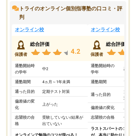
トライのオンライン個別指導塾の口コミ・評
判
オンライン校
オンライン校
総合評価
総合評価
4.2
保護者
保護者
通塾開始時
通塾開始時の
中2
高3
の学年
学年
通塾期間
4ヵ月～1年未満
通塾期間
1～3
通った目的
定期テスト対策
大学入
通った目的
対策
偏差値の変
上がった
化
偏差値の変化
上がっ
志望校の合
受験していない/結果が
志望校の合格
合格し
格
出ていない
ラストスパートの１か月
オンラインで勉強のコツが学べる！
が、本当に助かりました