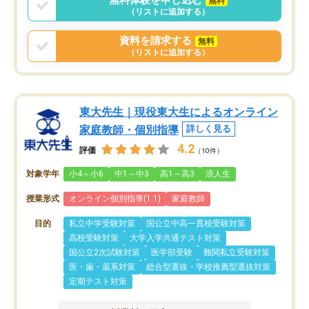
無料
（リストに追加する）
資料を請求する
無料
（リストに追加する）
東大先生｜現役東大生によるオンライン
家庭教師・個別指導
詳しく見る
4.2
評価
（10件）
対象学年
小4～小6
中1～中3
高1～高3
浪人生
授業形式
オンライン個別指導(1:1)
家庭教師
目的
私立中学受験対策
国公立中高一貫校受験対策
高校受験対策
大学入学共通テスト対策
国公立2次試験対策
医学部受験
難関私立受験対策
医・歯・薬系対策
総合型選抜・学校推薦型選抜対策
定期テスト対策