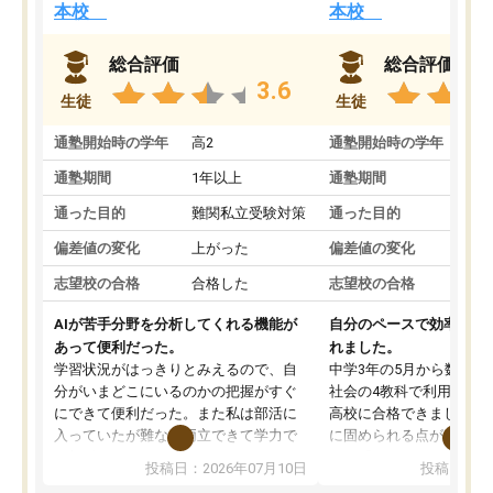
本校
本校
総合評価
総合評価
3.6
生徒
生徒
通塾開始時の学年
高2
通塾開始時の学年
中
通塾期間
1年以上
通塾期間
通った目的
難関私立受験対策
通った目的
偏差値の変化
上がった
偏差値の変化
志望校の合格
合格した
志望校の合格
AIが苦手分野を分析してくれる機能が
自分のペースで効率よく
あって便利だった。
れました。
学習状況がはっきりとみえるので、自
中学3年の5月から数学・
分がいまどこにいるのかの把握がすぐ
社会の4教科で利用し、偏
にできて便利だった。また私は部活に
高校に合格できました。
入っていたが難なく両立できて学力で
に固められる点が魅力で
も部活でも結果を残すことができてよ
れる「ウォームアップ」
投稿日：2026年07月10日
投稿日：20
かった。また問題演習の際に、自分が
項目のおかげで、手軽に