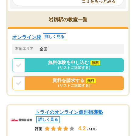
コミをもっとみる
見てから講師を決定する事ができま
くか相談したのですが、
す。
ち期待したものではなく
うちの子は、初回面談の講師の方で決
内容でした。それでも明
岩切駅の教室一覧
定しました。
やる気も出ましたし、苦
くなってきたようなので
オンラインツールを使用した単語帳の
お願いして良かったと思
オンライン校
詳しく見る
共有があり宿題もそちらで出される形
も合わなければチェンジ
でした。
娘は3科目ともずっと同
対応エリア
全国
2ヶ月で担当講師の方がお辞めになると
言う事で講師変更の申し出があり、あ
無料体験を申し込む
無料
まりに短期での変更だった為、塾に通
（リストに追加する）
う事にして退会しました。遅れも取り
戻せ、授業内容や講師の方は良かった
資料を請求する
無料
と思います。
（リストに追加する）
トライのオンライン個別指導塾
詳しく見る
4.2
評価
（44件）