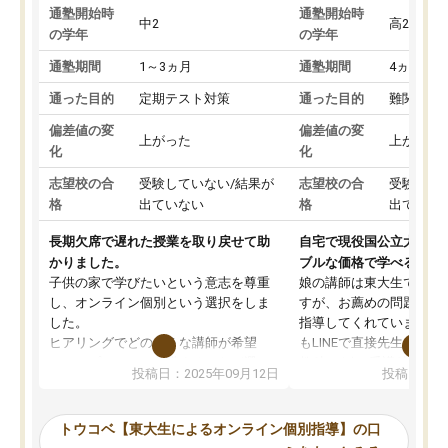
通塾開始時
通塾開始時
中2
高2
の学年
の学年
通塾期間
1～3ヵ月
通塾期間
4ヵ月～1
通った目的
定期テスト対策
通った目的
難関私立
偏差値の変
偏差値の変
上がった
上がった
化
化
志望校の合
受験していない/結果が
志望校の合
受験して
格
出ていない
格
出ていな
長期欠席で遅れた授業を取り戻せて助
自宅で現役国公立大学生
かりました。
ブルな価格で学べる
子供の家で学びたいという意志を尊重
娘の講師は東大生では無
し、オンライン個別という選択をしま
すが、お薦めの問題集や
した。
指導してくれています。2
ヒアリングでどのような講師が希望
もLINEで直接先生に質問
か、オプションは付帯するかなど選ぶ
教科でも)。受講科目や
投稿日：2025年09月12日
投稿日：20
事が出来ました。
めれるので、個人に合っ
講師とのマッチング後講師との初回ミ
ると思います。カリキュ
ーティングを行い、その講師で良いか
いなのがあり(有料)、受
トウコベ【東大生によるオンライン個別指導】の口
他の講師を希望するか子供との相性も
ことをどんなスケジュー