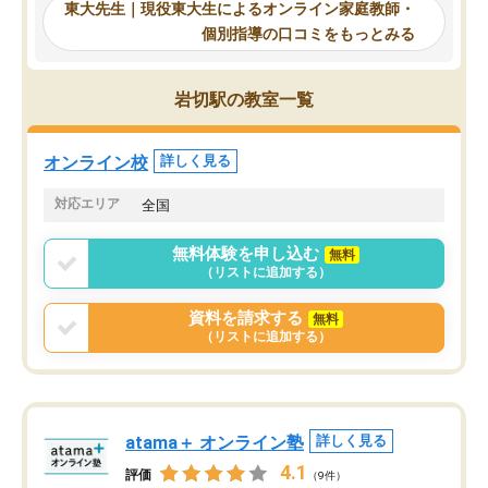
れるので、親としても安心です。毎日
東大先生｜現役東大生によるオンライン家庭教師・
るのが心強かったようで
使える自習室とかもあり、わからない
個別指導の口コミをもっとみる
謝です。
ところがあれば先生が回答してくれる
のも重宝しています。
岩切駅の教室一覧
オンライン校
詳しく見る
対応エリア
全国
無料体験を申し込む
無料
（リストに追加する）
資料を請求する
無料
（リストに追加する）
atama＋ オンライン塾
詳しく見る
4.1
評価
（9件）