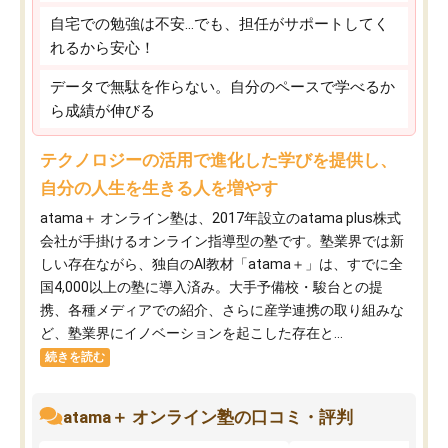
自宅での勉強は不安…でも、担任がサポートしてく
れるから安心！
データで無駄を作らない。自分のペースで学べるか
ら成績が伸びる
テクノロジーの活用で進化した学びを提供し、
自分の人生を生きる人を増やす
atama＋ オンライン塾は、2017年設立のatama plus株式
会社が手掛けるオンライン指導型の塾です。塾業界では新
しい存在ながら、独自のAI教材「atama＋」は、すでに全
国4,000以上の塾に導入済み。大手予備校・駿台との提
携、各種メディアでの紹介、さらに産学連携の取り組みな
ど、塾業界にイノベーションを起こした存在と...
続きを読む
atama＋ オンライン塾の口コミ・評判