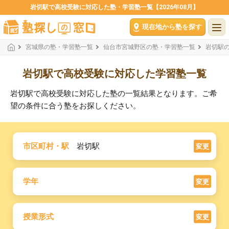
岩切駅で高校受験に対応した塾・学習塾一覧【2026年08月】
現在地から塾を探す
宮城県の塾・学習塾一覧
仙台市宮城野区の塾・学習塾一覧
岩切駅
岩切駅で高校受験に対応した学習塾一覧
岩切駅で高校受験に対応した塾の一覧結果となります。ご希
望の条件に合う塾をお探しください。
市区町村・駅
岩切駅
変更
学年
変更
授業形式
変更