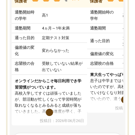
保護者
保護者
通塾開始時
通塾開始時の
高1
高3
の学年
学年
通塾期間
4ヵ月～1年未満
通塾期間
4ヵ月
通った目的
定期テスト対策
大学入
通った目的
対策
偏差値の変
変わらなかった
化
偏差値の変化
上がっ
志望校の合
受験していない/結果が
志望校の合格
合格し
格
出ていない
東大生ってやっぱりすご
息子は中学まではそこそ
オンラインだからこそ毎日利用でき学
いたのですが、高校に入
習習慣がついています。
ていけなくなり対面の塾
高校入学してすぐは頑張っていました
でいたので、違うアプロ
が、部活動が忙しくなって学習時間が
考えて入りました。地元
取れなくなるとみるみると成績が落ち
投稿日：20
で、当初は模試でD判定
ていきました。高校の進度が早く、子
していたのですが、やは
供も家に帰って勉強の話すると嫌な反
投稿日：2026年06月26日
験勉強に詳しく、先生か
応を示します。東大先生にお願いして
受け合格できました。ま
からは効率的な計画を先生が立ててく
自習室が毎日使えていつ