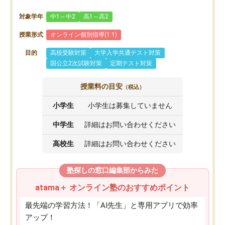
対象学年
中1～中2
高1～高2
授業形式
オンライン個別指導(1:1)
目的
高校受験対策
大学入学共通テスト対策
国公立2次試験対策
定期テスト対策
授業料の目安
（税込）
小学生
小学生は募集していません
中学生
詳細はお問い合わせください
高校生
詳細はお問い合わせください
塾探しの窓口編集部からみた
atama＋ オンライン塾のおすすめポイント
最先端の学習方法！「AI先生」と専用アプリで効率
アップ！