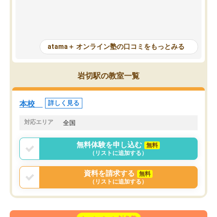
一度間違えた問題を繰り返し学習でき
せられます。何度も間違
たので苦手だった英語の克服につなが
「特訓」項目で徹底的に
った点もよかった。ただAIをアピール
め、苦手克服に非常に役
して活用するのは良かった点もあった
また、その日の勉強時間
が、自分で自分の管理ができない人に
元数が可視化されるので
atama＋ オンライン塾の口コミをもっとみる
とっては難しい部分もあるのではない
しながら意欲的に取り組
かと思った。
常に効果を実感している
になった現在も大学受験
岩切駅の教室一覧
して利用しており、自信
すめできる塾です。
本校
詳しく見る
対応エリア
全国
無料体験を申し込む
無料
（リストに追加する）
資料を請求する
無料
（リストに追加する）