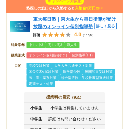
キャンペーン対象塾
塾探しの窓口から入塾すると
入塾金1万円OFF
東大毎日塾｜東大生から毎日指導が受け
放題のオンライン個別指導塾
詳しく見る
4.0
評価
（116件）
対象学年
中1～中3
高1～高3
浪人生
授業形式
オンライン個別指導(1:1)
個別指導(1:1)
目的
高校受験対策
大学入学共通テスト対策
国公立2次試験対策
医学部受験
難関私立受験対策
医・歯・薬系対策
総合型選抜・学校推薦型選抜対策
定期テスト対策
授業料の目安
（税込）
小学生
小学生は募集していません
中学生
詳細はお問い合わせください