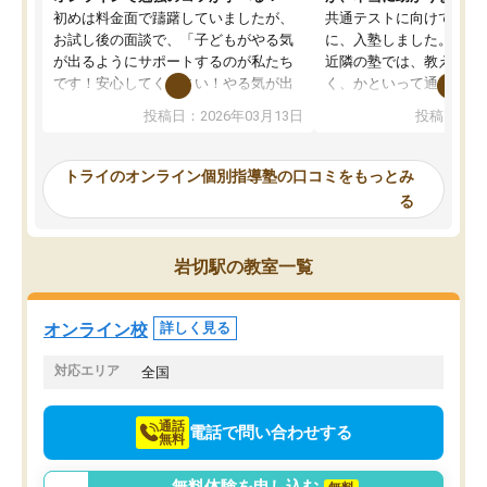
初めは料金面で躊躇していましたが、
共通テストに向けての追
お試し後の面談で、「子どもがやる気
に、入塾しました。田舎
が出るようにサポートするのが私たち
近隣の塾では、教えても
です！安心してください！やる気が出
く、かといって通うには
ないのは私たち講師の責任です」と言
が、トライならオンライ
投稿日：2026年03月13日
投稿日：20
ってくださり、確かに！と考えて、思
可能なので本当に助かり
い切って入塾しました。英語が苦手だ
テストの内容重視でした
ったんですが、学生の先生から学ぶこ
らないところをピンポイ
トライのオンライン個別指導塾の口コミをもっとみ
とで、勉強のコツみたいなものをつか
頂いて、とてもわかりや
る
み、徐々に成績が上がったらいいなと
していました。一生を左
思っていました。何が今足りないのか
スト、多少お金がかかっ
を的確に指導いただき、子どももびっ
思い切って入塾してよか
岩切駅の教室一覧
くりするほど楽しんでやる気を持って
塾を受けています。狙い通り、少しず
つ成績も上がり、苦手意識も無くなっ
オンライン校
詳しく見る
てきたので、さらに苦手な数学も追加
でお願いしました。来年の高校受験に
対応エリア
全国
向けて頑張っています。
通話
電話で問い合わせする
無料
無料体験を申し込む