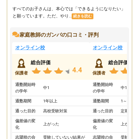
すべてのお子さんは、本心では「できるようになりたい」
と願っています。ただ、やり...
続きを読む
家庭教師のガンバの口コミ・評判
オンライン校
オンライン校
総合評価
総合評価
4.4
保護者
保護者
通塾開始時
通塾開始時
中1
中1
の学年
の学年
通塾期間
1年以上
通塾期間
1～3ヵ月
通った目的
高校受験対策
通った目的
定期テス
偏差値の変
偏差値の変
上がった
上がった
化
化
志望校の合
受験していない/結果が
志望校の合
受験して