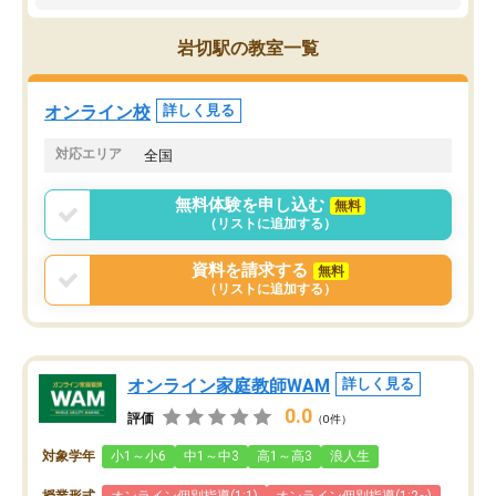
ので、自信をもって受験勉強を進める
ことができました。自分のように勉強
岩切駅の教室一覧
のやり方や進捗管理で苦労している方
には特におすすめしたい塾です。
オンライン校
詳しく見る
対応エリア
全国
無料体験を申し込む
無料
（リストに追加する）
資料を請求する
無料
（リストに追加する）
オンライン家庭教師WAM
詳しく見る
0.0
評価
（0件）
対象学年
小1～小6
中1～中3
高1～高3
浪人生
授業形式
オンライン個別指導(1:1)
オンライン個別指導(1:2~)