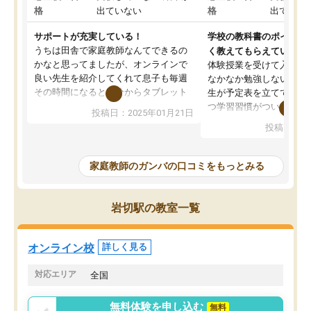
格
出ていない
格
出ていな
サポートが充実している！
学校の教科書のポイント
うちは田舎で家庭教師なんてできるの
く教えてもらえている
かなと思ってましたが、オンラインで
体験授業を受けて入塾し
良い先生を紹介してくれて息子も毎週
なかなか勉強しない息子
その時間になると自分からタブレット
生が予定表を立ててくれ
を開いてzoomを繋げるようになりまし
つ学習習慣がついてきま
投稿日：2025年01月21日
た！5科目なんでもOKなのもとても気
オンラインで週に一度の
投稿日：20
に入っています
指導が無い日も予定表に
成績もだいぶ下の方でしたが、通い始
したり、LINEでわから
めて1年ほどだった今では平均点以上の
問できるのでとても助か
家庭教師のガンバの口コミをもっとみる
科目が増えてきました！あと1年受験ま
であるので無料の週末教室を使用しな
がら頑張って欲しいと思います！
岩切駅の教室一覧
オンライン校
詳しく見る
対応エリア
全国
無料体験を申し込む
無料