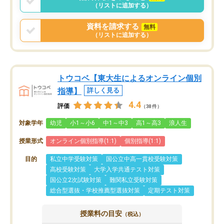
（リストに追加する）
資料を請求する
無料
（リストに追加する）
トウコベ【東大生によるオンライン個別
指導】
詳しく見る
4.4
評価
（38件）
対象学年
幼児
小1～小6
中1～中3
高1～高3
浪人生
授業形式
オンライン個別指導(1:1)
個別指導(1:1)
目的
私立中学受験対策
国公立中高一貫校受験対策
高校受験対策
大学入学共通テスト対策
国公立2次試験対策
難関私立受験対策
総合型選抜・学校推薦型選抜対策
定期テスト対策
授業料の目安
（税込）