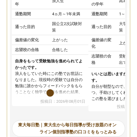
浪人生
高3
年
の学年
通塾期間
4ヵ月～1年未満
通塾期間
1～3ヵ月
国公立2次試験対
大学入学
通った目的
通った目的
策
策
偏差値の変化
上がった
偏差値の変
上がった
化
志望校の合格
合格した
志望校の合
受験して
自身をもって受験勉強を進められてよ
格
出ていな
かったです。
浪人をしていた時にこの塾でお世話に
いいとは思いますが、料
なりました。現役時の受験では自分の
す。
勉強に誰かからフィードバックをもら
自分が朝型なので、自習
うことなく独学で勉強を進めた結果、
つ、手助けしてくれる設
入試本番に地歴の学習が間に合わず不
この塾を選びました。
投稿日：2026年08月01日
合格となってしまいました。その経験
投稿日：20
を踏まえ、浪人が決まった際に勉強計
画を考えてもらえる塾を探した結果、
東大毎日塾にたどり着きました。学習
東大毎日塾｜東大生から毎日指導が受け放題のオン
の長期計画や日々の勉強のやり方につ
ライン個別指導塾の口コミをもっとみる
いて客観的なアドバイスをいただけた