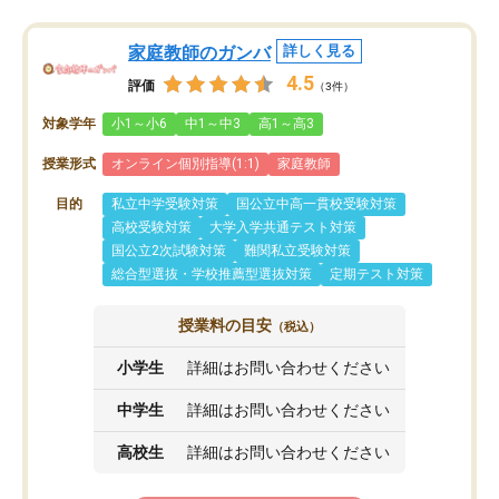
家庭教師のガンバ
詳しく見る
4.5
評価
（3件）
対象学年
小1～小6
中1～中3
高1～高3
授業形式
オンライン個別指導(1:1)
家庭教師
目的
私立中学受験対策
国公立中高一貫校受験対策
高校受験対策
大学入学共通テスト対策
国公立2次試験対策
難関私立受験対策
総合型選抜・学校推薦型選抜対策
定期テスト対策
授業料の目安
（税込）
小学生
詳細はお問い合わせください
中学生
詳細はお問い合わせください
高校生
詳細はお問い合わせください