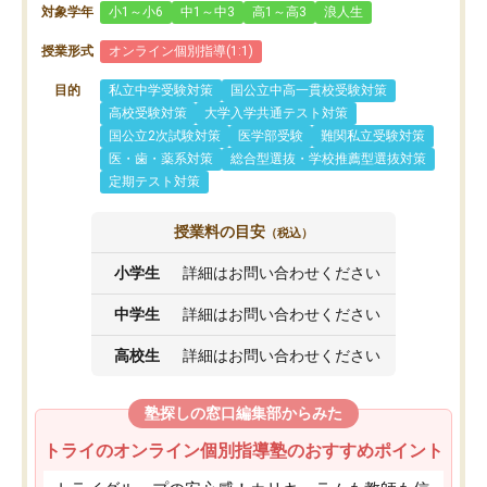
対象学年
小1～小6
中1～中3
高1～高3
浪人生
授業形式
オンライン個別指導(1:1)
目的
私立中学受験対策
国公立中高一貫校受験対策
高校受験対策
大学入学共通テスト対策
国公立2次試験対策
医学部受験
難関私立受験対策
医・歯・薬系対策
総合型選抜・学校推薦型選抜対策
定期テスト対策
授業料の目安
（税込）
小学生
詳細はお問い合わせください
中学生
詳細はお問い合わせください
高校生
詳細はお問い合わせください
塾探しの窓口編集部からみた
トライのオンライン個別指導塾のおすすめポイント