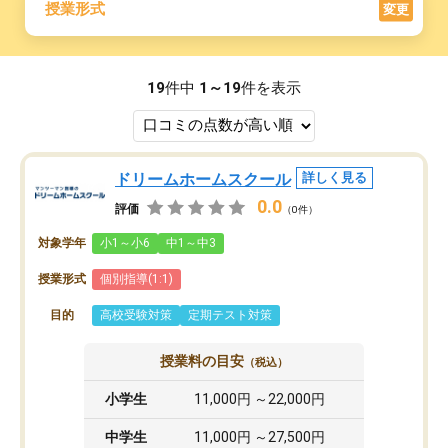
授業形式
変更
19
件中
1～19
件を表示
ドリームホームスクール
詳しく見る
0.0
評価
（0件）
対象学年
小1～小6
中1～中3
授業形式
個別指導(1:1)
目的
高校受験対策
定期テスト対策
授業料の目安
（税込）
小学生
11,000円 ～22,000円
中学生
11,000円 ～27,500円