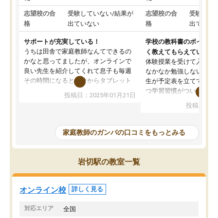
志望校の合
受験していない/結果が
志望校の合
受験して
格
出ていない
格
出ていな
サポートが充実している！
学校の教科書のポイント
うちは田舎で家庭教師なんてできるの
く教えてもらえている
かなと思ってましたが、オンラインで
体験授業を受けて入塾し
良い先生を紹介してくれて息子も毎週
なかなか勉強しない息子
その時間になると自分からタブレット
生が予定表を立ててくれ
を開いてzoomを繋げるようになりまし
つ学習習慣がついてきま
投稿日：2025年01月21日
た！5科目なんでもOKなのもとても気
オンラインで週に一度の
投稿日：20
に入っています
指導が無い日も予定表に
成績もだいぶ下の方でしたが、通い始
したり、LINEでわから
めて1年ほどだった今では平均点以上の
問できるのでとても助か
家庭教師のガンバの口コミをもっとみる
科目が増えてきました！あと1年受験ま
であるので無料の週末教室を使用しな
がら頑張って欲しいと思います！
岩切駅の教室一覧
オンライン校
詳しく見る
対応エリア
全国