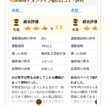
atama＋ オンライン塾の口コミ・評判
本校
本校
総合評価
総合評価
3.6
生徒
生徒
通塾開始時の学年
高2
通塾開始時の学年
中
通塾期間
1年以上
通塾期間
通った目的
難関私立受験対策
通った目的
偏差値の変化
上がった
偏差値の変化
志望校の合格
合格した
志望校の合格
AIが苦手分野を分析してくれる機能が
自分のペースで効率よく
あって便利だった。
れました。
学習状況がはっきりとみえるので、自
中学3年の5月から数学・
分がいまどこにいるのかの把握がすぐ
社会の4教科で利用し、偏
にできて便利だった。また私は部活に
高校に合格できました。
入っていたが難なく両立できて学力で
に固められる点が魅力で