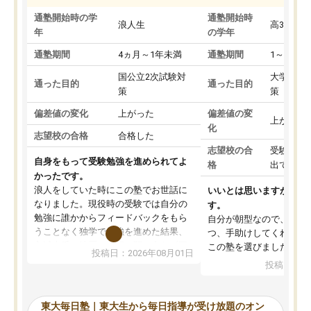
通塾開始時の学
通塾開始時
浪人生
高3
年
の学年
通塾期間
4ヵ月～1年未満
通塾期間
1～3ヵ月
国公立2次試験対
大学入学
通った目的
通った目的
策
策
偏差値の変化
上がった
偏差値の変
上がった
化
志望校の合格
合格した
志望校の合
受験して
自身をもって受験勉強を進められてよ
格
出ていな
かったです。
浪人をしていた時にこの塾でお世話に
いいとは思いますが、料
なりました。現役時の受験では自分の
す。
勉強に誰かからフィードバックをもら
自分が朝型なので、自習
うことなく独学で勉強を進めた結果、
つ、手助けしてくれる設
入試本番に地歴の学習が間に合わず不
この塾を選びました。
投稿日：2026年08月01日
合格となってしまいました。その経験
投稿日：20
を踏まえ、浪人が決まった際に勉強計
画を考えてもらえる塾を探した結果、
東大毎日塾にたどり着きました。学習
東大毎日塾｜東大生から毎日指導が受け放題のオン