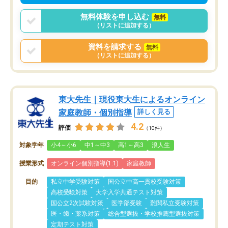
無料体験を申し込む
無料
（リストに追加する）
資料を請求する
無料
（リストに追加する）
東大先生｜現役東大生によるオンライン
家庭教師・個別指導
詳しく見る
4.2
評価
（10件）
対象学年
小4～小6
中1～中3
高1～高3
浪人生
授業形式
オンライン個別指導(1:1)
家庭教師
目的
私立中学受験対策
国公立中高一貫校受験対策
高校受験対策
大学入学共通テスト対策
国公立2次試験対策
医学部受験
難関私立受験対策
医・歯・薬系対策
総合型選抜・学校推薦型選抜対策
定期テスト対策