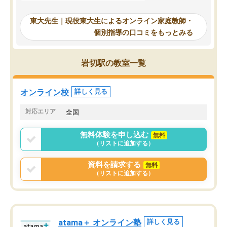
受け合格できました。ま
からは効率的な計画を先生が立ててく
自習室が毎日使えていつ
れるので、親としても安心です。毎日
東大先生｜現役東大生によるオンライン家庭教師・
るのが心強かったようで
使える自習室とかもあり、わからない
個別指導の口コミをもっとみる
謝です。
ところがあれば先生が回答してくれる
のも重宝しています。
岩切駅の教室一覧
オンライン校
詳しく見る
対応エリア
全国
無料体験を申し込む
無料
（リストに追加する）
資料を請求する
無料
（リストに追加する）
atama＋ オンライン塾
詳しく見る