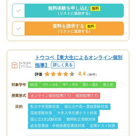
無料体験を申し込む
無料
（リストに追加する）
資料を請求する
無料
（リストに追加する）
トウコベ【東大生によるオンライン個別
指導】
詳しく見る
4.4
評価
（38件）
対象学年
幼児
小1～小6
中1～中3
高1～高3
浪人生
授業形式
オンライン個別指導(1:1)
個別指導(1:1)
目的
私立中学受験対策
国公立中高一貫校受験対策
高校受験対策
大学入学共通テスト対策
国公立2次試験対策
難関私立受験対策
総合型選抜・学校推薦型選抜対策
定期テスト対策