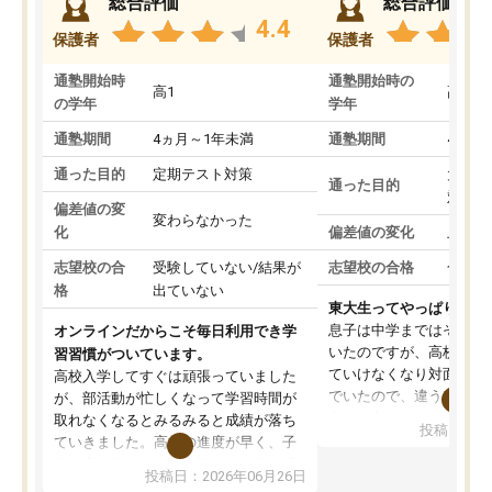
総合評価
総合評価
4.4
保護者
保護者
通塾開始時
通塾開始時の
高1
高3
の学年
学年
通塾期間
4ヵ月～1年未満
通塾期間
4ヵ月
通った目的
定期テスト対策
大学入
通った目的
対策
偏差値の変
変わらなかった
化
偏差値の変化
上がっ
志望校の合
受験していない/結果が
志望校の合格
合格し
格
出ていない
東大生ってやっぱりすご
息子は中学まではそこそ
オンラインだからこそ毎日利用でき学
いたのですが、高校に入
習習慣がついています。
ていけなくなり対面の塾
高校入学してすぐは頑張っていました
でいたので、違うアプロ
が、部活動が忙しくなって学習時間が
考えて入りました。地元
取れなくなるとみるみると成績が落ち
投稿日：20
で、当初は模試でD判定
ていきました。高校の進度が早く、子
していたのですが、やは
供も家に帰って勉強の話すると嫌な反
投稿日：2026年06月26日
験勉強に詳しく、先生か
応を示します。東大先生にお願いして