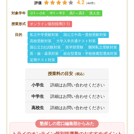
4.2
評価
（44件）
対象学年
小1～小6
中1～中3
高1～高3
浪人生
授業形式
オンライン個別指導(1:1)
目的
私立中学受験対策
国公立中高一貫校受験対策
高校受験対策
大学入学共通テスト対策
国公立2次試験対策
医学部受験
難関私立受験対策
医・歯・薬系対策
総合型選抜・学校推薦型選抜対策
定期テスト対策
授業料の目安
（税込）
小学生
詳細はお問い合わせください
中学生
詳細はお問い合わせください
高校生
詳細はお問い合わせください
塾探しの窓口編集部からみた
トライのオンライン個別指導塾のおすすめポイント