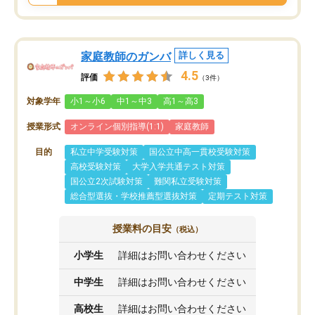
家庭教師のガンバ
詳しく見る
4.5
評価
（3件）
対象学年
小1～小6
中1～中3
高1～高3
授業形式
オンライン個別指導(1:1)
家庭教師
目的
私立中学受験対策
国公立中高一貫校受験対策
高校受験対策
大学入学共通テスト対策
国公立2次試験対策
難関私立受験対策
総合型選抜・学校推薦型選抜対策
定期テスト対策
授業料の目安
（税込）
小学生
詳細はお問い合わせください
中学生
詳細はお問い合わせください
高校生
詳細はお問い合わせください