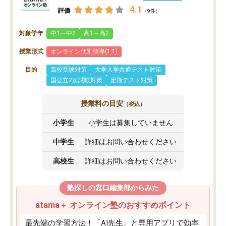
4.1
評価
（9件）
対象学年
中1～中2
高1～高2
授業形式
オンライン個別指導(1:1)
目的
高校受験対策
大学入学共通テスト対策
国公立2次試験対策
定期テスト対策
授業料の目安
（税込）
小学生
小学生は募集していません
中学生
詳細はお問い合わせください
高校生
詳細はお問い合わせください
塾探しの窓口編集部からみた
atama＋ オンライン塾のおすすめポイント
最先端の学習方法！「AI先生」と専用アプリで効率