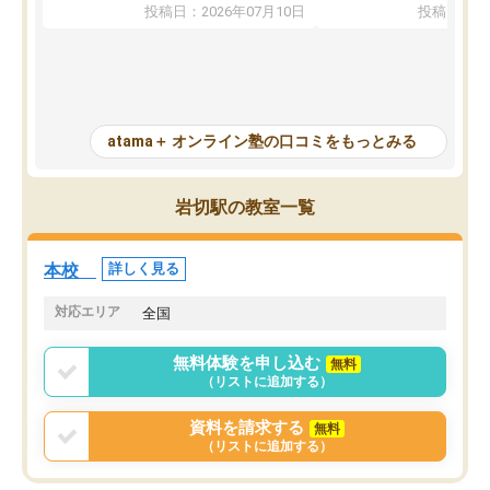
も部活でも結果を残すことができてよ
れる「ウォームアップ」
投稿日：2026年07月10日
投稿日：20
かった。また問題演習の際に、自分が
項目のおかげで、手軽に
一度間違えた問題を繰り返し学習でき
せられます。何度も間違
たので苦手だった英語の克服につなが
「特訓」項目で徹底的に
った点もよかった。ただAIをアピール
め、苦手克服に非常に役
して活用するのは良かった点もあった
また、その日の勉強時間
が、自分で自分の管理ができない人に
元数が可視化されるので
atama＋ オンライン塾の口コミをもっとみる
とっては難しい部分もあるのではない
しながら意欲的に取り組
かと思った。
常に効果を実感している
になった現在も大学受験
岩切駅の教室一覧
して利用しており、自信
すめできる塾です。
本校
詳しく見る
対応エリア
全国
無料体験を申し込む
無料
（リストに追加する）
資料を請求する
無料
（リストに追加する）