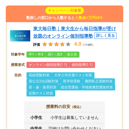
キャンペーン対象塾
塾探しの窓口から入塾すると
入塾金1万円OFF
東大毎日塾｜東大生から毎日指導が受け
放題のオンライン個別指導塾
詳しく見る
4.0
評価
（116件）
対象学年
中1～中3
高1～高3
浪人生
授業形式
オンライン個別指導(1:1)
個別指導(1:1)
目的
高校受験対策
大学入学共通テスト対策
国公立2次試験対策
医学部受験
難関私立受験対策
医・歯・薬系対策
総合型選抜・学校推薦型選抜対策
定期テスト対策
授業料の目安
（税込）
小学生
小学生は募集していません
中学生
詳細はお問い合わせください