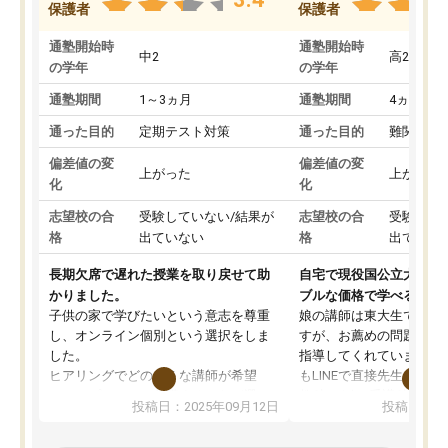
保護者
保護者
通塾開始時
通塾開始時
中2
高2
の学年
の学年
通塾期間
1～3ヵ月
通塾期間
4ヵ月～1
通った目的
定期テスト対策
通った目的
難関私立
偏差値の変
偏差値の変
上がった
上がった
化
化
志望校の合
受験していない/結果が
志望校の合
受験して
格
出ていない
格
出ていな
長期欠席で遅れた授業を取り戻せて助
自宅で現役国公立大学生
かりました。
ブルな価格で学べる
子供の家で学びたいという意志を尊重
娘の講師は東大生では無
し、オンライン個別という選択をしま
すが、お薦めの問題集や
した。
指導してくれています。2
ヒアリングでどのような講師が希望
もLINEで直接先生に質問
か、オプションは付帯するかなど選ぶ
教科でも)。受講科目や
投稿日：2025年09月12日
投稿日：20
事が出来ました。
めれるので、個人に合っ
講師とのマッチング後講師との初回ミ
ると思います。カリキュ