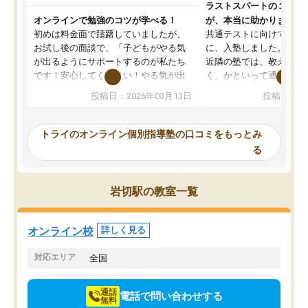
ラストスパートの１か月
オンラインで勉強のコツが学べる！
が、本当に助かりました
初めは料金面で躊躇していましたが、
共通テストに向けての追
お試し後の面談で、「子どもがやる気
に、入塾しました。田舎
が出るようにサポートするのが私たち
近隣の塾では、教えても
です！安心してください！やる気が出
く、かといって通うには
ないのは私たち講師の責任です」と言
が、トライならオンライ
投稿日：2026年03月13日
投稿日：20
ってくださり、確かに！と考えて、思
可能なので本当に助かり
い切って入塾しました。英語が苦手だ
テストの内容重視でした
ったんですが、学生の先生から学ぶこ
らないところをピンポイ
トライのオンライン個別指導塾の口コミをもっとみ
とで、勉強のコツみたいなものをつか
頂いて、とてもわかりや
る
み、徐々に成績が上がったらいいなと
していました。一生を左
思っていました。何が今足りないのか
スト、多少お金がかかっ
を的確に指導いただき、子どももびっ
思い切って入塾してよか
岩切駅の教室一覧
くりするほど楽しんでやる気を持って
塾を受けています。狙い通り、少しず
つ成績も上がり、苦手意識も無くなっ
オンライン校
詳しく見る
てきたので、さらに苦手な数学も追加
でお願いしました。来年の高校受験に
対応エリア
全国
向けて頑張っています。
通話
電話で問い合わせする
無料