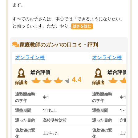
ます。
すべてのお子さんは、本心では「できるようになりたい」
と願っています。ただ、やり...
続きを読む
家庭教師のガンバの口コミ・評判
オンライン校
オンライン校
総合評価
総合評価
4.4
保護者
保護者
通塾開始時
通塾開始時
中1
中1
の学年
の学年
通塾期間
1年以上
通塾期間
1～3ヵ月
通った目的
高校受験対策
通った目的
定期テス
偏差値の変
偏差値の変
上がった
上がった
化
化