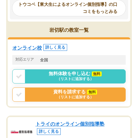
ーティングを行い、その講師で良いか
いなのがあり(有料)、受
トウコベ【東大生によるオンライン個別指導】の口
他の講師を希望するか子供との相性も
ことをどんなスケジュー
コミをもっとみる
見てから講師を決定する事ができま
くか相談したのですが、
す。
ち期待したものではなく
うちの子は、初回面談の講師の方で決
内容でした。それでも明
岩切駅の教室一覧
定しました。
やる気も出ましたし、苦
くなってきたようなので
オンラインツールを使用した単語帳の
お願いして良かったと思
オンライン校
詳しく見る
共有があり宿題もそちらで出される形
も合わなければチェンジ
でした。
娘は3科目ともずっと同
対応エリア
全国
2ヶ月で担当講師の方がお辞めになると
言う事で講師変更の申し出があり、あ
無料体験を申し込む
無料
まりに短期での変更だった為、塾に通
（リストに追加する）
う事にして退会しました。遅れも取り
戻せ、授業内容や講師の方は良かった
資料を請求する
無料
と思います。
（リストに追加する）
トライのオンライン個別指導塾
詳しく見る