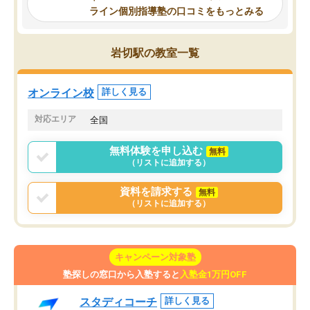
の長期計画や日々の勉強のやり方につ
ライン個別指導塾の口コミをもっとみる
いて客観的なアドバイスをいただけた
ので、自信をもって受験勉強を進める
ことができました。自分のように勉強
岩切駅の教室一覧
のやり方や進捗管理で苦労している方
には特におすすめしたい塾です。
オンライン校
詳しく見る
対応エリア
全国
無料体験を申し込む
無料
（リストに追加する）
資料を請求する
無料
（リストに追加する）
キャンペーン対象塾
塾探しの窓口から入塾すると
入塾金1万円OFF
スタディコーチ
詳しく見る