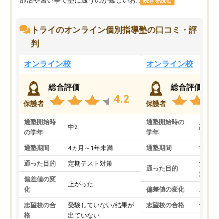
続きを読む
トライのオンライン個別指導塾の口コミ・評
判
オンライン校
オンライン校
総合評価
総合評価
4.2
保護者
保護者
通塾開始時
通塾開始時の
中2
高3
の学年
学年
通塾期間
4ヵ月～1年未満
通塾期間
1～3
通った目的
定期テスト対策
大学入
通った目的
対策
偏差値の変
上がった
化
偏差値の変化
上がっ
志望校の合
受験していない/結果が
志望校の合格
合格し
格
出ていない