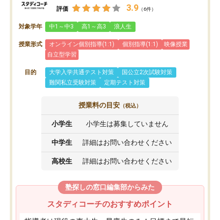
3.9
評価
（6件）
対象学年
中1～中3
高1～高3
浪人生
授業形式
オンライン個別指導(1:1)
個別指導(1:1)
映像授業
自立型学習
目的
大学入学共通テスト対策
国公立2次試験対策
難関私立受験対策
定期テスト対策
授業料の目安
（税込）
小学生
小学生は募集していません
中学生
詳細はお問い合わせください
高校生
詳細はお問い合わせください
塾探しの窓口編集部からみた
スタディコーチのおすすめポイント