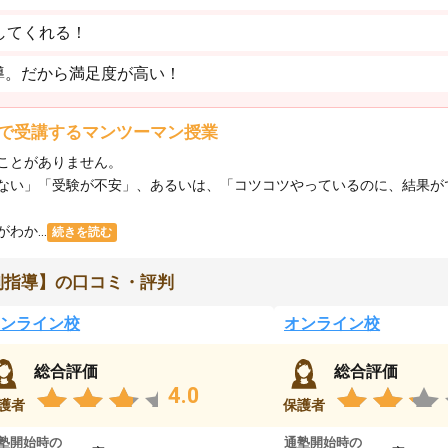
してくれる！
導。だから満足度が高い！
で受講するマンツーマン授業
ことがありません。
ない」「受験が不安」、あるいは、「コツコツやっているのに、結果が
か...
続きを読む
別指導】の口コミ・評判
ンライン校
オンライン校
総合評価
総合評価
4.0
護者
保護者
塾開始時の
通塾開始時の