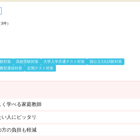
（3件）
験対策
高校受験対策
大学入学共通テスト対策
国公立2次試験対策
薦型選抜対策
定期テスト対策
しく学べる家庭教師
たい人にピッタリ
の方の負担も軽減