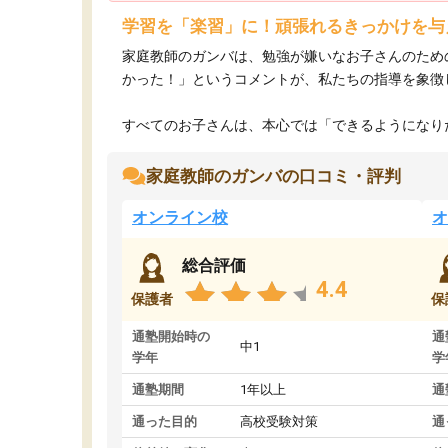
学習を「楽習」に！頑張れるきっかけを与
家庭教師のガンバは、勉強が嫌いなお子さんのため
かった！」というコメントが、私たちの指導を象徴
すべてのお子さんは、本心では「できるようになりた
家庭教師のガンバの口コミ・評判
オンライン校
オ
総合評価
4.4
保護者
保
通塾開始時の
通
中1
学年
学
通塾期間
1年以上
通
通った目的
高校受験対策
通