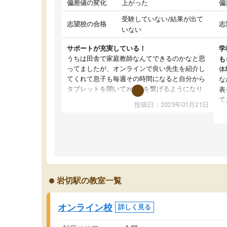
偏差値の変化
上がった
偏
受験していない/結果が出て
志望校の合格
志
いない
サポートが充実している！
学
うちは田舎で家庭教師なんてできるのかなと思
も
ってましたが、オンラインで良い先生を紹介し
体
てくれて息子も毎週その時間になると自分から
な
タブレットを開いてzoomを繋げるようになり
表
ました！5科目なんでもOKなのもとても気に入
て
投稿日：2025年01月21日
っています
オ
成績もだいぶ下の方でしたが、通い始めて1年ほ
い
どだった今では平均点以上の科目が増えてきま
か
した！あと1年受験まであるので無料の週末教室
て
を使用しながら頑張って欲しいと思います！
岩切駅の教室一覧
オンライン校
詳しく見る