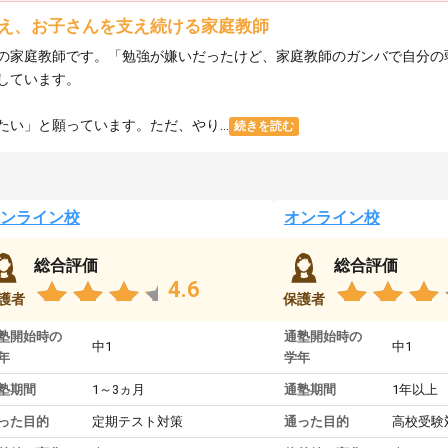
え、お子さんを支え続ける家庭教師
の家庭教師です。「勉強が嫌いだったけど、家庭教師のガンバで自分の
しています。
い」と願っています。ただ、やり...
続きを読む
ンライン校
オンライン校
総合評価
総合評価
4.6
護者
保護者
塾開始時の
通塾開始時の
中1
中1
年
学年
塾期間
1～3ヵ月
通塾期間
1年以上
った目的
定期テスト対策
通った目的
高校受験