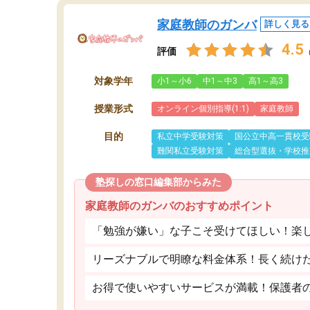
家庭教師のガンバ
詳しく見る
4.5
評価
対象学年
小1～小6
中1～中3
高1～高3
授業形式
オンライン個別指導(1:1)
家庭教師
目的
私立中学受験対策
国公立中高一貫校受
難関私立受験対策
総合型選抜・学校推
塾探しの窓口編集部からみた
家庭教師のガンバのおすすめポイント
「勉強が嫌い」な子こそ受けてほしい！楽
リーズナブルで明瞭な料金体系！長く続け
お得で使いやすいサービスが満載！保護者