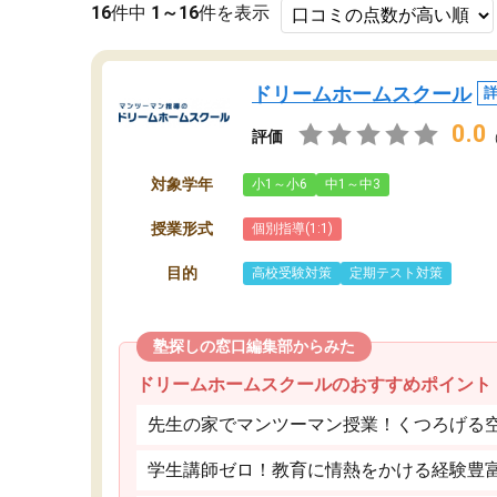
16
件中
1～16
件を表示
ドリームホームスクール
0.0
評価
対象学年
小1～小6
中1～中3
授業形式
個別指導(1:1)
目的
高校受験対策
定期テスト対策
塾探しの窓口編集部からみた
ドリームホームスクールのおすすめポイント
先生の家でマンツーマン授業！くつろげる
学生講師ゼロ！教育に情熱をかける経験豊