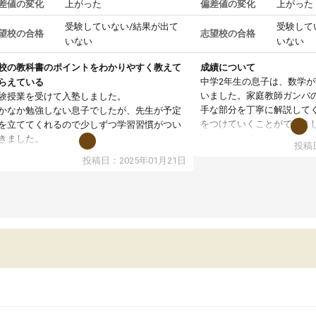
差値の変化
上がった
偏差値の変化
上がった
受験していない/結果が出て
受験して
望校の合格
志望校の合格
いない
いない
校の教科書のポイントをわかりやすく教えて
成績について
中学2年生の息子は、数学
らえている
いました。家庭教師ガンバ
験授業を受けて入塾しました。
手な部分を丁寧に解説して
かなか勉強しない息子でしたが、先生が予定
をつけていくことができま
を立ててくれるので少しずつ学習習慣がつい
期テストの成績が10点以上
きました。
投稿日
ても喜んでいます。
ンラインで週に一度の受講ですが、指導が無
投稿日：2025年01月21日
日も予定表に基づいて勉強したり、LINEでわ
らないところを質問できるのでとても助かっ
います。