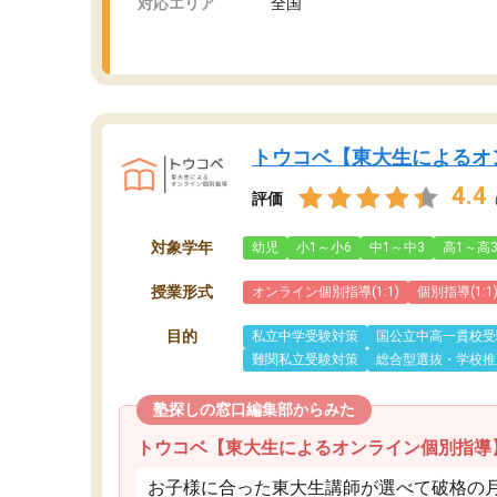
対応エリア
全国
トウコベ【東大生によるオ
4.4
評価
対象学年
幼児
小1～小6
中1～中3
高1～高
授業形式
オンライン個別指導(1:1)
個別指導(1:1
目的
私立中学受験対策
国公立中高一貫校受
難関私立受験対策
総合型選抜・学校推
塾探しの窓口編集部からみた
トウコベ【東大生によるオンライン個別指導
お子様に合った東大生講師が選べて破格の月額