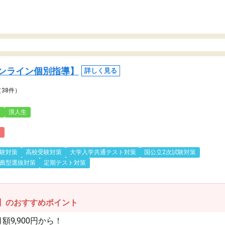
ンライン個別指導】
詳しく見る
（38件）
3
浪人生
)
験対策
高校受験対策
大学入学共通テスト対策
国公立2次試験対策
薦型選抜対策
定期テスト対策
】のおすすめポイント
9,900円から！