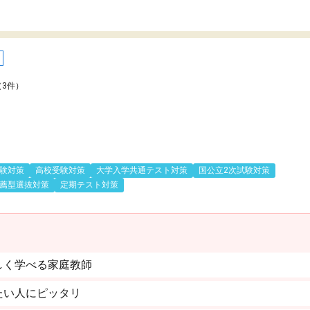
（3件）
験対策
高校受験対策
大学入学共通テスト対策
国公立2次試験対策
薦型選抜対策
定期テスト対策
しく学べる家庭教師
たい人にピッタリ