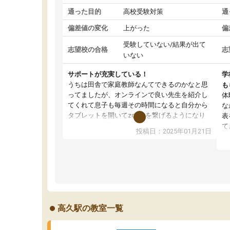
通った目的
高校受験対策
通
偏差値の変化
上がった
偏
受験していない/結果が出て
志望校の合格
志
いない
サポートが充実している！
学
うちは田舎で家庭教師なんてできるのかなと思
も
ってましたが、オンラインで良い先生を紹介し
体
てくれて息子も毎週その時間になると自分から
な
タブレットを開いてzoomを繋げるようになり
表
ました！5科目なんでもOKなのもとても気に入
て
投稿日：2025年01月21日
っています
オ
成績もだいぶ下の方でしたが、通い始めて1年ほ
い
どだった今では平均点以上の科目が増えてきま
か
した！あと1年受験まであるので無料の週末教室
て
を使用しながら頑張って欲しいと思います！
高久駅の教室一覧