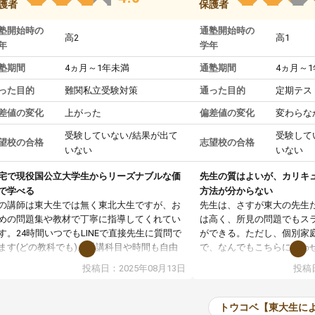
護者
保護者
塾開始時の
通塾開始時の
高2
高1
年
学年
塾期間
4ヵ月～1年未満
通塾期間
4ヵ月～
った目的
難関私立受験対策
通った目的
定期テス
差値の変化
上がった
偏差値の変化
変わらな
受験していない/結果が出て
受験して
望校の合格
志望校の合格
いない
いない
宅で現役国公立大学生からリーズナブルな価
先生の質はよいが、カリキ
で学べる
方法が分からない
の講師は東大生では無く東北大生ですが、お
先生は、さすが東大の先生
めの問題集や教材で丁寧に指導してくれてい
は高く、所見の問題でもス
す。24時間いつでもLINEで直接先生に質問で
ができる。ただし、個別家
ます(どの教科でも)。受講科目や時間も自由
で、なんでもこちらに合わ
決めれるので、個人に合った勉強ができると
のだが、具体的なカリキュ
投稿日：2025年08月13日
投稿日
います。カリキュラム相談みたいなのがあり
は、授業の先取り学習をす
有料)、受験までにどんなことをどんなスケジ
書を一緒に進めていくよう
ールでやっていくか相談したのですが、それ
いただいたが、1時間の時
トウコベ【東大生に