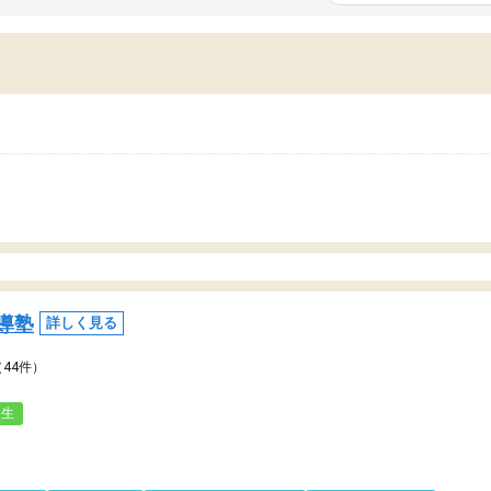
いまいち期待したものではなくふわっとした
範囲は限られており、それ
容でした。それでも明らかに本人のやる気も
進めて良いように思った。
ましたし、苦手科目が楽しくなってきたよう
りに高いため、有意義な利
ので、トウコベにお願いして良かったと思い
たが、大学生の先生からは
す。講師も合わなければチェンジできます
なく、上手い活用の仕方が
、娘は3科目ともずっと同じ先生です。
とした。学校の授業につい
いのかも。
導塾
詳しく見る
（44件）
人生