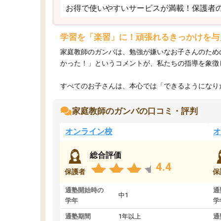
お得で使いやすいサービスが満載！保護者
学習を「楽習」に！頑張れるきっかけを与
家庭教師のガンバは、勉強が嫌いなお子さんのため
かった！」というコメントが、私たちの指導を象徴
すべてのお子さんは、本心では「できるようになりた
家庭教師のガンバの口コミ・評判
オンライン校
オ
総合評価
4.4
保護者
保
通塾開始時の
通
中1
学年
学
通塾期間
1年以上
通