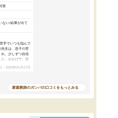
対策
いない/結果が出て
が苦手でいつも悩んで
の先生は、息子の苦
くれ、少しずつ自信
した。おかげで、定
アップし、本人もと
：2025年01月21日
家庭教師のガンバの口コミをもっとみる