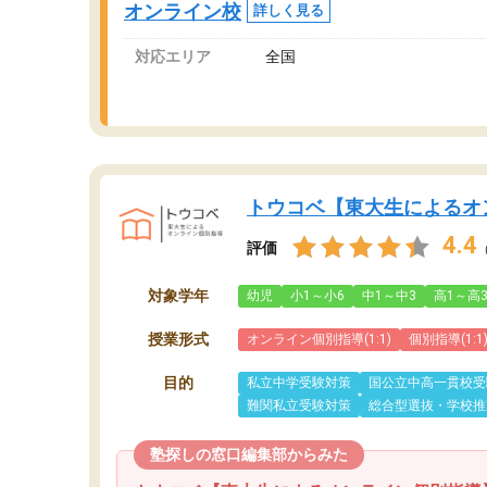
オンライン校
詳しく見る
対応エリア
全国
トウコベ【東大生によるオ
4.4
評価
対象学年
幼児
小1～小6
中1～中3
高1～高
授業形式
オンライン個別指導(1:1)
個別指導(1:1
目的
私立中学受験対策
国公立中高一貫校受
難関私立受験対策
総合型選抜・学校推
塾探しの窓口編集部からみた