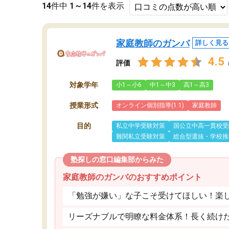
14
件中
1～14
件を表示
家庭教師のガンバ
詳しく見る
4.5
評価
対象学年
小1～小6
中1～中3
高1～高3
授業形式
オンライン個別指導(1:1)
家庭教師
目的
私立中学受験対策
国公立中高一貫校受
難関私立受験対策
総合型選抜・学校推
塾探しの窓口編集部からみた
家庭教師のガンバのおすすめポイント
「勉強が嫌い」な子こそ受けてほしい！楽
リーズナブルで明瞭な料金体系！長く続け