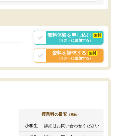
しいオリジナルのカリキュラムを提案してくれ
であれば自学自習で
ました。
1時間の代金がそれな
また24時間いつでもLINEで講師に相談できるの
用の仕方をしたかっ
で、深夜に家で勉強していて疑問や不安が生じ
これといった提案も
ても、直ぐに解消できたのは、大きなメリット
分からず辞めること
と感じました。
ていけない子にはい
無料体験を申し込む
無料
（リストに追加する）
資料を請求する
無料
（リストに追加する）
授業料の目安
（税込）
小学生
詳細はお問い合わせください