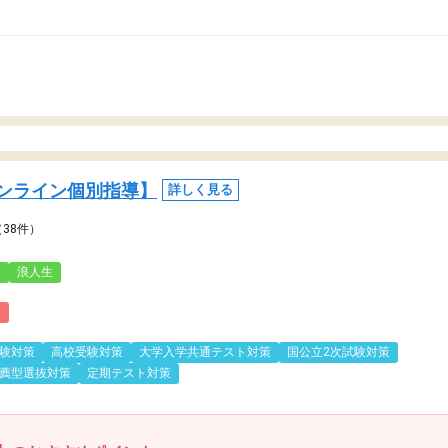
ンライン個別指導】
詳しく見る
（38件）
3
浪人生
)
験対策
高校受験対策
大学入学共通テスト対策
国公立2次試験対策
薦型選抜対策
定期テスト対策