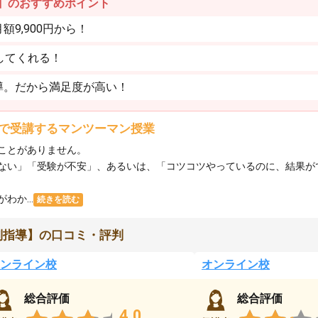
】のおすすめポイント
9,900円から！
してくれる！
導。だから満足度が高い！
で受講するマンツーマン授業
ことがありません。
ない」「受験が不安」、あるいは、「コツコツやっているのに、結果が
か...
続きを読む
別指導】の口コミ・評判
ンライン校
オンライン校
総合評価
総合評価
4.0