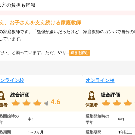
の方の負担も軽減
え、お子さんを支え続ける家庭教師
の家庭教師です。「勉強が嫌いだったけど、家庭教師のガンバで自分の
しています。
い」と願っています。ただ、やり...
続きを読む
ンライン校
オンライン校
総合評価
総合評価
4.6
護者
保護者
塾開始時の
通塾開始時の
中1
中1
年
学年
塾期間
1～3ヵ月
通塾期間
1年以上