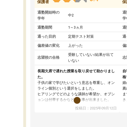
保護者
保
通塾開始時の
通
中2
学年
学
通塾期間
1～3ヵ月
通
通った目的
定期テスト対策
通
偏差値の変化
上がった
偏
受験していない/結果が出て
志望校の合格
志
いない
長期欠席で遅れた授業を取り戻せて助かりまし
自
た。
格
子供の家で学びたいという意志を尊重し、オン
娘
ライン個別という選択をしました。
薦
ヒアリングでどのような講師が希望か、オプシ
ま
ョンは付帯するかなど選ぶ事が出来ました。
き
講師とのマッチング後講師との初回ミーティン
に
投稿日：2025年09月12日
グを行い、その講師で良いか他の講師を希望す
思
るか子供との相性も見てから講師を決定する事
(
ができます。
ュ