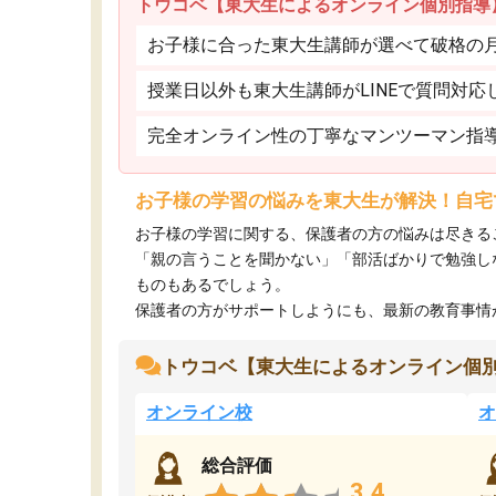
トウコベ【東大生によるオンライン個別指導
お子様に合った東大生講師が選べて破格の月額
授業日以外も東大生講師がLINEで質問対応
完全オンライン性の丁寧なマンツーマン指
お子様の学習の悩みを東大生が解決！自宅
お子様の学習に関する、保護者の方の悩みは尽きる
「親の言うことを聞かない」「部活ばかりで勉強し
ものもあるでしょう。
保護者の方がサポートしようにも、最新の教育事情がわ
トウコベ【東大生によるオンライン個
オンライン校
オ
総合評価
3.4