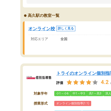
うちの子は、初回面談の講師の方で決定しまし
は
た。
内
出
高久駅の教室一覧
オンラインツールを使用した単語帳の共有があ
な
り宿題もそちらで出される形でした。
ま
2ヶ月で担当講師の方がお辞めになると言う事で
が
オンライン校
詳しく見る
講師変更の申し出があり、あまりに短期での変
更だった為、塾に通う事にして退会しました。
対応エリア
全国
遅れも取り戻せ、授業内容や講師の方は良かっ
たと思います。
トライのオンライン個別指
4.2
評価
対象学年
小1～小6
中1～中3
高1～高3
浪
授業形式
オンライン個別指導(1:1)