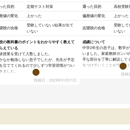
った目的
定期テスト対策
通った目的
高校受験
差値の変化
上がった
偏差値の変化
上がった
受験していない/結果が出て
受験して
望校の合格
志望校の合格
いない
いない
校の教科書のポイントをわかりやすく教えて
成績について
中学2年生の息子は、数学
らえている
いました。家庭教師ガンバ
験授業を受けて入塾しました。
手な部分を丁寧に解説して
かなか勉強しない息子でしたが、先生が予定
をつけていくことができま
を立ててくれるので少しずつ学習習慣がつい
期テストの成績が10点以上
きました。
投稿日
ても喜んでいます。
ンラインで週に一度の受講ですが、指導が無
投稿日：2025年01月21日
日も予定表に基づいて勉強したり、LINEでわ
らないところを質問できるのでとても助かっ
います。