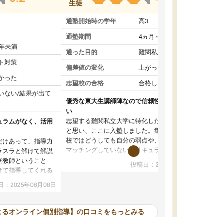
生徒
通塾開始時の学年
高3
通塾期間
4ヵ月～1年未満
1年未満
通った目的
難関私立受験対策
ト対策
偏差値の変化
上がった
かった
志望校の合格
合格した
いない/結果が出て
優秀な東大生講師陣なので信頼性や安心感が高
い
志望する難関私立大学に特化した準備をしたい
ュラムがなく、活用
と思い、ここに入塾しました。集団指導の予備
校ではどうしても自分の弱点や、志望校対策に
だけあって、指導力
マッチングしていないカリキュラムに不安を感
ラスラと解けて解説
じたからです。
庭教師ということ
投稿日：2024年02月19日
また受験のノウハウを蓄積している優秀な東大
せて指導してくれる
生講師陣をそろえていることや、完全オンライ
ラムがない。当方
：2025年08月08日
ン制というのも、ここを選んだ重要なポイント
るため、学校の教科
です。実際に入塾してみると、きめ細かいマン
な形で活用をさせて
ツーマン指導によって、自分の志望校にふさわ
間を使って進められる
よるオンライン個別指導】の口コミをもっとみる