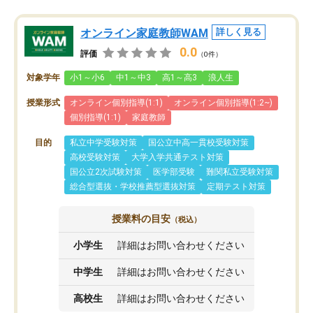
オンライン家庭教師WAM
詳しく見る
0.0
評価
（0件）
対象学年
小1～小6
中1～中3
高1～高3
浪人生
授業形式
オンライン個別指導(1:1)
オンライン個別指導(1:2~)
個別指導(1:1)
家庭教師
目的
私立中学受験対策
国公立中高一貫校受験対策
高校受験対策
大学入学共通テスト対策
国公立2次試験対策
医学部受験
難関私立受験対策
総合型選抜・学校推薦型選抜対策
定期テスト対策
授業料の目安
（税込）
小学生
詳細はお問い合わせください
中学生
詳細はお問い合わせください
高校生
詳細はお問い合わせください