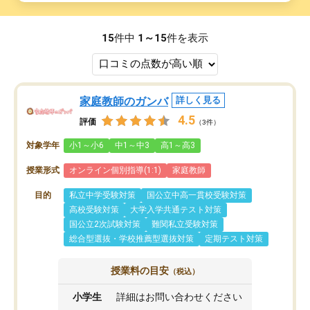
15
件中
1～15
件を表示
家庭教師のガンバ
詳しく見る
4.5
評価
（3件）
対象学年
小1～小6
中1～中3
高1～高3
授業形式
オンライン個別指導(1:1)
家庭教師
目的
私立中学受験対策
国公立中高一貫校受験対策
高校受験対策
大学入学共通テスト対策
国公立2次試験対策
難関私立受験対策
総合型選抜・学校推薦型選抜対策
定期テスト対策
授業料の目安
（税込）
小学生
詳細はお問い合わせください