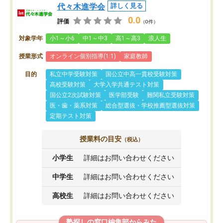
代々木進学会
詳しく見る
0.0
評価
（0件）
対象学年
小1～小6
中1～中3
高1～高3
浪人生
授業形式
オンライン個別指導(1:1)
家庭教師
目的
私立中学受験対策
国公立中高一貫校受験対策
高校受験対策
大学入学共通テスト対策
国公立2次試験対策
医学部受験
難関私立受験対策
医・歯・薬系対策
総合型選抜・学校推薦型選抜対策
定期テスト対策
授業料の目安
（税込）
小学生
詳細はお問い合わせください
中学生
詳細はお問い合わせください
高校生
詳細はお問い合わせください
塾探しの窓口編集部からみた