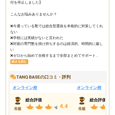
付を停止しました】
こんなお悩みありませんか？
❌今通っている塾では総合型選抜を本格的に対策してくれ
ない
❌学校には実績がないと言われた
❌対面の専門塾を掛け持ちするのは経済的、時間的に厳し
い
❌ゼロから始めて合格するまで全部まとめてサポート...
続きを読む
TANQ BASEの口コミ・評判
オンライン校
オンライン校
総合評価
総合評価
4.4
生徒
生徒