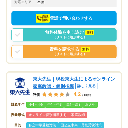
でお願いしました。来年の高校受験に
対応エリア
全国
向けて頑張っています。
通話
電話で問い合わせする
無料
無料体験を申し込む
無料
（リストに追加する）
資料を請求する
無料
（リストに追加する）
東大先生｜現役東大生によるオンライン
家庭教師・個別指導
詳しく見る
4.2
評価
（10件）
対象学年
小4～小6
中1～中3
高1～高3
浪人生
授業形式
オンライン個別指導(1:1)
家庭教師
目的
私立中学受験対策
国公立中高一貫校受験対策