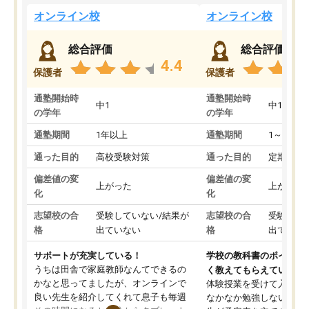
オンライン校
オンライン校
総合評価
総合評価
4.4
保護者
保護者
通塾開始時
通塾開始時
中1
中1
の学年
の学年
通塾期間
1年以上
通塾期間
1～3ヵ月
通った目的
高校受験対策
通った目的
定期テス
偏差値の変
偏差値の変
上がった
上がった
化
化
志望校の合
受験していない/結果が
志望校の合
受験して
格
出ていない
格
出ていな
サポートが充実している！
学校の教科書のポイント
うちは田舎で家庭教師なんてできるの
く教えてもらえている
かなと思ってましたが、オンラインで
体験授業を受けて入塾し
良い先生を紹介してくれて息子も毎週
なかなか勉強しない息子