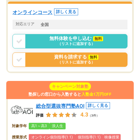
た。自分から学ぶ姿勢を
る勉強」から「目標のための勉強」へ
たい家庭には本当におす
意識が変わったことが、目標校への合
オンラインコース
詳しく見る
思います。
格に繋がったと思います。
対応エリア
全国
無料体験を申し込む
無料
（リストに追加する）
資料を請求する
無料
（リストに追加する）
キャンペーン対象塾
塾探しの窓口から入塾すると
入塾金1万円OFF
総合型選抜専門塾AOI
詳しく見る
4.3
評価
（3件）
対象学年
高1～高3
浪人生
授業形式
オンライン個別指導(1:1)
個別指導(1:1)
映像授業