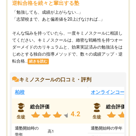
逆転合格を続々と輩出する塾
「勉強しても、成績が上がらない…」
「志望校まで、あと偏差値を20上げなければ…」
そんな悩みを持っていたら、一度キミノスクールに相談し
てください。キミノスクールは、緻密な戦略性を持つオー
ダーメイドのカリキュラムと、効果実証済みの勉強法をは
じめとする独自の指導メソッドで、数々の成績アップ・逆
転合格...
続きを読む
キミノスクールの口コミ・評判
柏校
オンラインコース
総合評価
総合評価
4.2
生徒
生徒
通塾開始時の
通塾開始時の学年
中
高1
学年