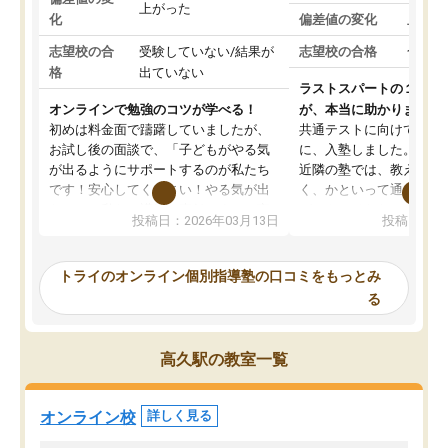
上がった
化
偏差値の変化
上がっ
志望校の合
受験していない/結果が
志望校の合格
合格し
格
出ていない
ラストスパートの１か月
オンラインで勉強のコツが学べる！
が、本当に助かりました
初めは料金面で躊躇していましたが、
共通テストに向けての追
お試し後の面談で、「子どもがやる気
に、入塾しました。田舎
が出るようにサポートするのが私たち
近隣の塾では、教えても
です！安心してください！やる気が出
く、かといって通うには
ないのは私たち講師の責任です」と言
が、トライならオンライ
投稿日：2026年03月13日
投稿日：20
ってくださり、確かに！と考えて、思
可能なので本当に助かり
い切って入塾しました。英語が苦手だ
テストの内容重視でした
ったんですが、学生の先生から学ぶこ
らないところをピンポイ
トライのオンライン個別指導塾の口コミをもっとみ
とで、勉強のコツみたいなものをつか
頂いて、とてもわかりや
る
み、徐々に成績が上がったらいいなと
していました。一生を左
思っていました。何が今足りないのか
スト、多少お金がかかっ
を的確に指導いただき、子どももびっ
思い切って入塾してよか
高久駅の教室一覧
くりするほど楽しんでやる気を持って
塾を受けています。狙い通り、少しず
つ成績も上がり、苦手意識も無くなっ
オンライン校
詳しく見る
てきたので、さらに苦手な数学も追加