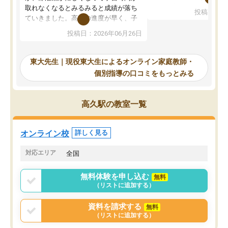
考えて入りました。地元
取れなくなるとみるみると成績が落ち
投稿日：20
で、当初は模試でD判定
ていきました。高校の進度が早く、子
していたのですが、やは
供も家に帰って勉強の話すると嫌な反
投稿日：2026年06月26日
験勉強に詳しく、先生か
応を示します。東大先生にお願いして
受け合格できました。ま
からは効率的な計画を先生が立ててく
自習室が毎日使えていつ
れるので、親としても安心です。毎日
東大先生｜現役東大生によるオンライン家庭教師・
るのが心強かったようで
使える自習室とかもあり、わからない
個別指導の口コミをもっとみる
謝です。
ところがあれば先生が回答してくれる
のも重宝しています。
高久駅の教室一覧
オンライン校
詳しく見る
対応エリア
全国
無料体験を申し込む
無料
（リストに追加する）
資料を請求する
無料
（リストに追加する）