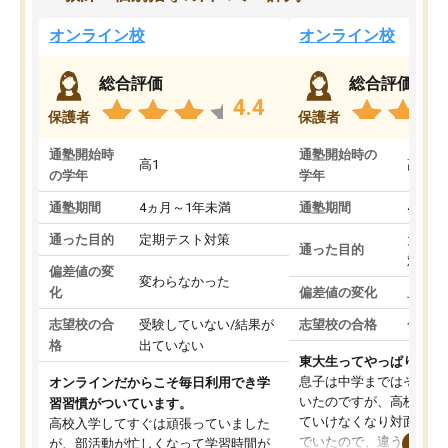
オンライン校
オンライン校
総合評価
総合評価
4.4
保護者
保護者
通塾開始時
通塾開始時の
高1
高3
の学年
学年
通塾期間
4ヵ月～1年未満
通塾期間
4ヵ月
通った目的
定期テスト対策
大学入
通った目的
対策
偏差値の変
変わらなかった
化
偏差値の変化
上がっ
志望校の合
受験していない/結果が
志望校の合格
合格し
格
出ていない
東大生ってやっぱりすご
息子は中学まではそこそ
オンラインだからこそ毎日利用でき学
いたのですが、高校に入
習習慣がついています。
ていけなくなり対面の塾
高校入学してすぐは頑張っていました
でいたので、違うアプロ
が、部活動が忙しくなって学習時間が