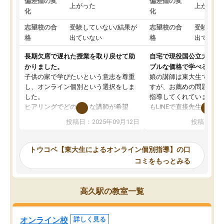
偏差値の変
偏差値の変
上がった
上がった
化
化
志望校の合
受験していない/結果が
志望校の合
受験して
格
出ていない
格
出ていな
長期欠席で遅れた授業を取り戻せて助
自宅で現役国公立大学生
かりました。
ブルな価格で学べる
子供の家で学びたいという意志を尊重
娘の講師は東大生では無
し、オンライン個別という選択をしま
すが、お薦めの問題集や
した。
指導してくれています。2
ヒアリングでどのような講師が希望
もLINEで直接先生に質問
か、オプションは付帯するかなど選ぶ
教科でも)。受講科目や
投稿日：2025年09月12日
投稿日：20
事が出来ました。
めれるので、個人に合っ
講師とのマッチング後講師との初回ミ
ると思います。カリキュ
ーティングを行い、その講師で良いか
いなのがあり(有料)、受
トウコベ【東大生によるオンライン個別指導】の口
他の講師を希望するか子供との相性も
ことをどんなスケジュー
コミをもっとみる
見てから講師を決定する事ができま
くか相談したのですが、
す。
ち期待したものではなく
うちの子は、初回面談の講師の方で決
内容でした。それでも明
高久駅の教室一覧
定しました。
やる気も出ましたし、苦
くなってきたようなので
オンラインツールを使用した単語帳の
お願いして良かったと思
オンライン校
詳しく見る