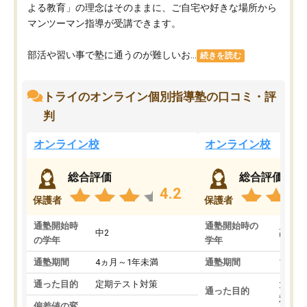
よる教育」の理念はそのままに、ご自宅や好きな場所から
マンツーマン指導が受講できます。
部活や習い事で塾に通うのが難しいお...
続きを読む
トライのオンライン個別指導塾の口コミ・評
判
オンライン校
オンライン校
総合評価
総合評価
4.2
保護者
保護者
通塾開始時
通塾開始時の
中2
高3
の学年
学年
通塾期間
4ヵ月～1年未満
通塾期間
1～3
通った目的
定期テスト対策
大学入
通った目的
対策
偏差値の変