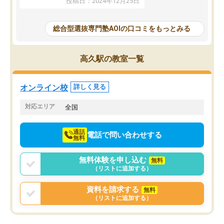
投稿日：2024年12月25日
思いました。
るなぁと強く感じることできました。
AOIでは、カウンセリン
また、他の先生の意見も聞いてみたい
で、AO入試を改めて知
と相談すると、他の先生も紹介してく
総合型選抜専門塾AOIの口コミをもっとみる
それに対しての具体的な
ださり、客観的なアドバイスもいただ
ことでした。更に子供の
くことができました（志望理由・自己
る適正等についても詳し
PR等の添削において）。そして、なに
高久駅の教室一覧
でき、メンターの方々も
より自習室が解放されている点がよか
けてらっしゃいますので
ったです。友達と好きな時間に自習
せることができました。
し、お互いを高めあえる環境がありま
オンライン校
詳しく見る
した。
対応エリア
全国
通話
電話で問い合わせする
無料
無料体験を申し込む
無料
（リストに追加する）
資料を請求する
無料
（リストに追加する）