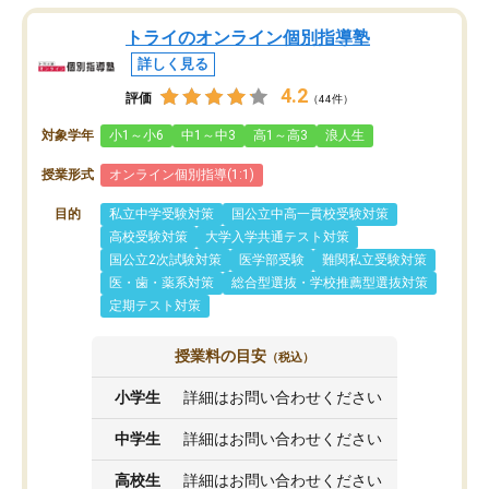
トライのオンライン個別指導塾
詳しく見る
4.2
評価
（44件）
対象学年
小1～小6
中1～中3
高1～高3
浪人生
授業形式
オンライン個別指導(1:1)
目的
私立中学受験対策
国公立中高一貫校受験対策
高校受験対策
大学入学共通テスト対策
国公立2次試験対策
医学部受験
難関私立受験対策
医・歯・薬系対策
総合型選抜・学校推薦型選抜対策
定期テスト対策
授業料の目安
（税込）
小学生
詳細はお問い合わせください
中学生
詳細はお問い合わせください
高校生
詳細はお問い合わせください