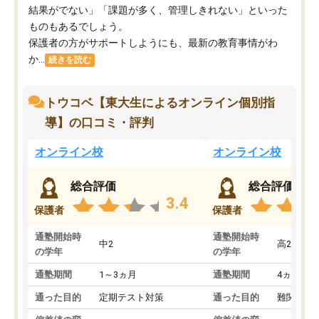
結果がでない」「課題が多く、管理しきれない」といった
ものもあるでしょう。
保護者の方がサポートしようにも、最新の教育事情がわ
か...
続きを読む
トウコベ【東大生によるオンライン個別指
導】の口コミ・評判
オンライン校
オンライン校
総合評価
総合評価
3.4
保護者
保護者
通塾開始時
通塾開始時
中2
高2
の学年
の学年
通塾期間
1～3ヵ月
通塾期間
4ヵ月～1
通った目的
定期テスト対策
通った目的
難関私立