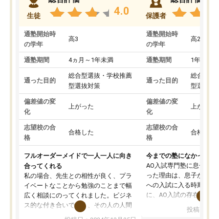
4.0
生徒
保護者
通塾開始時
通塾開始時
高3
高2
の学年
の学年
通塾期間
4ヵ月～1年未満
通塾期間
1年以上
総合型選抜・学校推薦
総合型選
通った目的
通った目的
型選抜対策
型選抜対
偏差値の変
偏差値の変
上がった
上がった
化
化
志望校の合
志望校の合
合格した
合格した
格
格
フルオーダーメイドで一人一人に向き
今までの塾になかったA
AO入試専門塾に息子を
合ってくれる
った理由は、息子が高校
私の場合、先生との相性が良く、プラ
への入試に入る時期に差
イベートなことから勉強のことまで幅
に、AO入試の存在を息
広く相談にのってくれました。ビジネ
してもその制度で合格し
ス的な付き合いでなく、その人の人間
投稿日：20
たことから、AOIに入塾
性までを適切に把握し、むきあってい