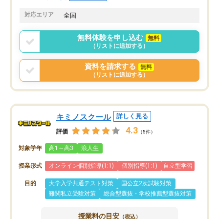
共有があり宿題もそちらで出される形
も合わなければチェンジ
でした。
娘は3科目ともずっと同
対応エリア
全国
2ヶ月で担当講師の方がお辞めになると
言う事で講師変更の申し出があり、あ
無料体験を申し込む
無料
まりに短期での変更だった為、塾に通
（リストに追加する）
う事にして退会しました。遅れも取り
戻せ、授業内容や講師の方は良かった
資料を請求する
無料
と思います。
（リストに追加する）
キミノスクール
詳しく見る
4.3
評価
（5件）
対象学年
高1～高3
浪人生
授業形式
オンライン個別指導(1:1)
個別指導(1:1)
自立型学習
目的
大学入学共通テスト対策
国公立2次試験対策
難関私立受験対策
総合型選抜・学校推薦型選抜対策
授業料の目安
（税込）