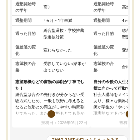
通塾開始時
通塾開始時
高3
高2
の学年
の学年
通塾期間
4ヵ月～1年未満
通塾期間
4ヵ月～1
総合型選抜・学校推薦
総合型選
通った目的
通った目的
型選抜対策
型選抜対
偏差値の変
偏差値の変
変わらなかった
変わらな
化
化
志望校の合
受験していない/結果が
志望校の合
合格した
格
出ていない
格
志望動機などの書類の添削が丁寧でし
自分の今後の人生と真剣
た！
標に向かって行動できる
総合型は合否の先行きが分からない受
社会人講師をメインとし
験方式なため、一般も視野に考えると
あり、様々な業界を経験
なると他塾との両立がしやすい時間割
師が学生の「やってみた
りであった。また授業料もとても良か
現実的なアドバイスを行
った。
す。基本応援ベースなの
投稿日：2025年03月22日
投稿日：20
総合型の多くの塾は大学生が見ること
分野について学生知識で
が多いが、はたらく部総合型コースは
い部分まで深ぼる事が出
大学生の目だけでなく、数人の大人に
総合型選抜対策として志