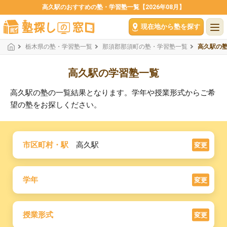
高久駅のおすすめの塾・学習塾一覧【2026年08月】
現在地から塾を探す
栃木県の塾・学習塾一覧
那須郡那須町の塾・学習塾一覧
高久駅の
高久駅の学習塾一覧
高久駅の塾の一覧結果となります。学年や授業形式からご希
望の塾をお探しください。
市区町村・駅
高久駅
変更
学年
変更
授業形式
変更