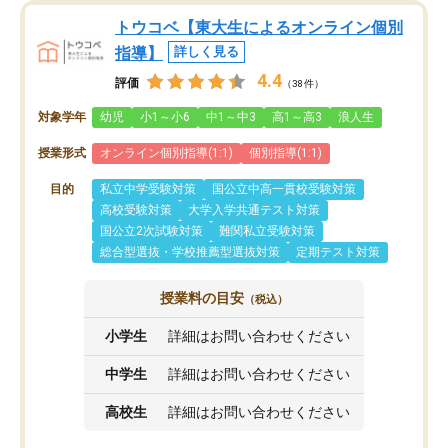
トウコベ【東大生によるオンライン個別
指導】
詳しく見る
4.4
評価
（38件）
対象学年
幼児
小1～小6
中1～中3
高1～高3
浪人生
授業形式
オンライン個別指導(1:1)
個別指導(1:1)
目的
私立中学受験対策
国公立中高一貫校受験対策
高校受験対策
大学入学共通テスト対策
国公立2次試験対策
難関私立受験対策
総合型選抜・学校推薦型選抜対策
定期テスト対策
授業料の目安
（税込）
小学生
詳細はお問い合わせください
中学生
詳細はお問い合わせください
高校生
詳細はお問い合わせください