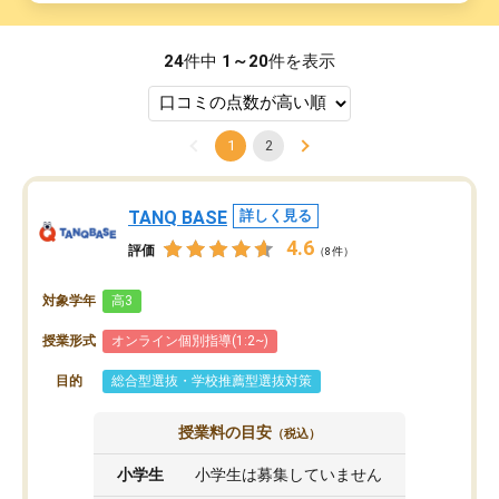
24
件中
1～20
件を表示
1
2
TANQ BASE
詳しく見る
4.6
評価
（8件）
対象学年
高3
授業形式
オンライン個別指導(1:2~)
目的
総合型選抜・学校推薦型選抜対策
授業料の目安
（税込）
小学生
小学生は募集していません