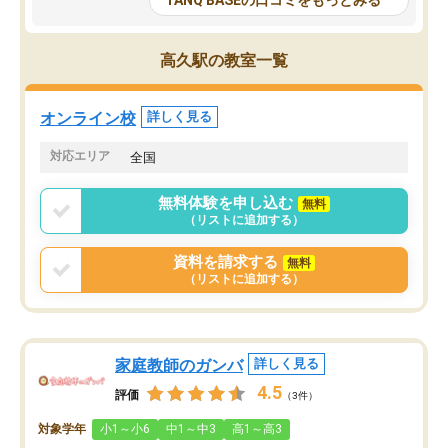
TANQ BASEの口コミをもっとみる
も目を通して頂ける。そのため多くの
接・小論文などの技術指
意見を聞くことができ、より良いもの
ション内容になっていま
を推敲することが可能だ。
選抜を通して将来自分が
高久駅の教室一覧
どの人も優しく、親身に接してくださ
のかといった人生設計・
るのでやる気も出て、良かったで
を社会人として働いてい
す！！
に考える事が出来る環境
オンライン校
詳しく見る
番の魅力だと思います。
い事が何もない所から社
対応エリア
全国
ポートを受け、学びたい
標を見つける事が出来ま
無料体験を申し込む
無料
（リストに追加する）
資料を請求する
無料
（リストに追加する）
家庭教師のガンバ
詳しく見る
4.5
評価
（3件）
対象学年
小1～小6
中1～中3
高1～高3