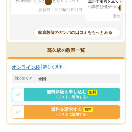
その時間になると自分からタブレット
生が予定表を立ててくれ
を開いてzoomを繋げるようになりまし
つ学習習慣がついてきま
投稿日：2025年01月21日
た！5科目なんでもOKなのもとても気
オンラインで週に一度の
投稿日：20
に入っています
指導が無い日も予定表に
成績もだいぶ下の方でしたが、通い始
したり、LINEでわから
めて1年ほどだった今では平均点以上の
問できるのでとても助か
家庭教師のガンバの口コミをもっとみる
科目が増えてきました！あと1年受験ま
であるので無料の週末教室を使用しな
がら頑張って欲しいと思います！
高久駅の教室一覧
オンライン校
詳しく見る
対応エリア
全国
無料体験を申し込む
無料
（リストに追加する）
資料を請求する
無料
（リストに追加する）