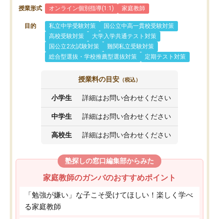
授業形式
オンライン個別指導(1:1)
家庭教師
目的
私立中学受験対策
国公立中高一貫校受験対策
高校受験対策
大学入学共通テスト対策
国公立2次試験対策
難関私立受験対策
総合型選抜・学校推薦型選抜対策
定期テスト対策
授業料の目安
（税込）
小学生
詳細はお問い合わせください
中学生
詳細はお問い合わせください
高校生
詳細はお問い合わせください
塾探しの窓口編集部からみた
家庭教師のガンバのおすすめポイント
「勉強が嫌い」な子こそ受けてほしい！楽しく学べ
る家庭教師