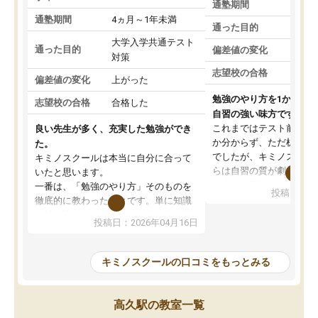
通塾期間
通塾期間
4ヵ月～1年未満
通った目的
大学入学共通テスト
通った目的
偏差値の変化
対策
志望校の合格
偏差値の変化
上がった
勉強のやり方を1から教
志望校の合格
合格した
自習の強い味方です。
これまではテスト前に何
良い先生が多く、充実した勉強ができ
か分からず、ただ机に座
た。
でしたが、キミノスクー
キミノスクールは本当に自分に合って
らは自習の質が劇的に変
いたと思います。
先生が毎日何をすべきか
一番は、「勉強のやり方」そのものを
投稿日：20
を明確にしてくれるので
徹底的に教わったことです。単に知識
ずに学習に取り組めるよ
を詰め込むのではなく、自学自習の習
投稿日：2026年04月16日
が一番の収穫です。
慣が身につくよう並走してくれるの
授業で教えてもらうとい
で、通塾日以外も机に向かうのが苦で
の仕方をコーチングして
はなくなりました。
キミノスクールの口コミをもっとみる
ルなので、家での学習習
身につきました。結果と
講師の方との距離も近く、親身なコー
た英語の偏差値が10以上
チングのおかげで、停滞期もモチベー
高久駅の教室一覧
していた公立高校に無事
ションを維持できました。「やらされ