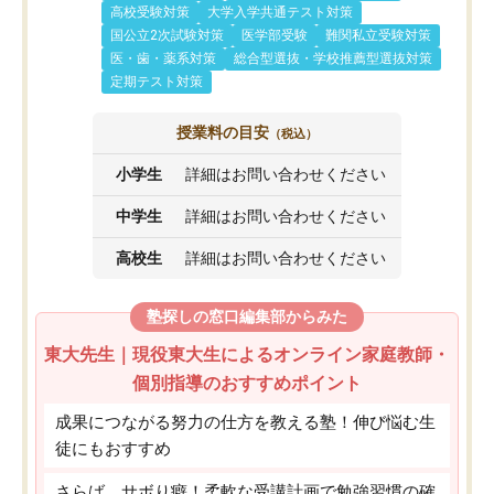
高校受験対策
大学入学共通テスト対策
国公立2次試験対策
医学部受験
難関私立受験対策
医・歯・薬系対策
総合型選抜・学校推薦型選抜対策
定期テスト対策
授業料の目安
（税込）
小学生
詳細はお問い合わせください
中学生
詳細はお問い合わせください
高校生
詳細はお問い合わせください
塾探しの窓口編集部からみた
東大先生｜現役東大生によるオンライン家庭教師・
個別指導のおすすめポイント
成果につながる努力の仕方を教える塾！伸び悩む生
徒にもおすすめ
さらば、サボり癖！柔軟な受講計画で勉強習慣の確