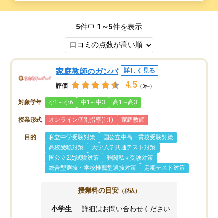
5
件中
1～5
件を表示
家庭教師のガンバ
詳しく見る
4.5
評価
（3件）
対象学年
小1～小6
中1～中3
高1～高3
授業形式
オンライン個別指導(1:1)
家庭教師
目的
私立中学受験対策
国公立中高一貫校受験対策
高校受験対策
大学入学共通テスト対策
国公立2次試験対策
難関私立受験対策
総合型選抜・学校推薦型選抜対策
定期テスト対策
授業料の目安
（税込）
小学生
詳細はお問い合わせください