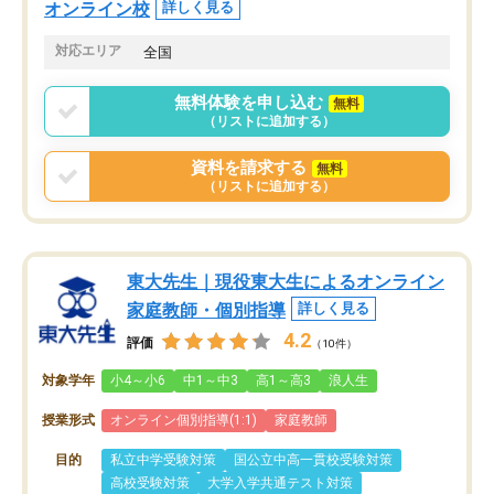
オンライン校
詳しく見る
対応エリア
全国
無料体験を申し込む
無料
（リストに追加する）
資料を請求する
無料
（リストに追加する）
東大先生｜現役東大生によるオンライン
家庭教師・個別指導
詳しく見る
4.2
評価
（10件）
対象学年
小4～小6
中1～中3
高1～高3
浪人生
授業形式
オンライン個別指導(1:1)
家庭教師
目的
私立中学受験対策
国公立中高一貫校受験対策
高校受験対策
大学入学共通テスト対策