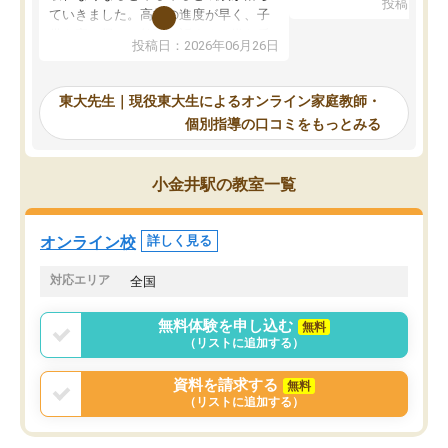
投稿日：20
で、当初は模試でD判定
ていきました。高校の進度が早く、子
していたのですが、やは
供も家に帰って勉強の話すると嫌な反
投稿日：2026年06月26日
験勉強に詳しく、先生か
応を示します。東大先生にお願いして
受け合格できました。ま
からは効率的な計画を先生が立ててく
自習室が毎日使えていつ
れるので、親としても安心です。毎日
東大先生｜現役東大生によるオンライン家庭教師・
るのが心強かったようで
使える自習室とかもあり、わからない
個別指導の口コミをもっとみる
謝です。
ところがあれば先生が回答してくれる
のも重宝しています。
小金井駅の教室一覧
オンライン校
詳しく見る
対応エリア
全国
無料体験を申し込む
無料
（リストに追加する）
資料を請求する
無料
（リストに追加する）