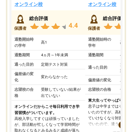
オンライン校
オンライン校
総合評価
総合評価
4.4
保護者
保護者
通塾開始時
通塾開始時の
高1
高3
の学年
学年
通塾期間
4ヵ月～1年未満
通塾期間
4ヵ月
通った目的
定期テスト対策
大学入
通った目的
対策
偏差値の変
変わらなかった
化
偏差値の変化
上がっ
志望校の合
受験していない/結果が
志望校の合格
合格し
格
出ていない
東大生ってやっぱりすご
息子は中学まではそこそ
オンラインだからこそ毎日利用でき学
いたのですが、高校に入
習習慣がついています。
ていけなくなり対面の塾
高校入学してすぐは頑張っていました
でいたので、違うアプロ
が、部活動が忙しくなって学習時間が
考えて入りました。地元
取れなくなるとみるみると成績が落ち