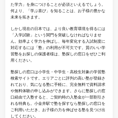
た学力」を身につけることが必須といえるでしょう。
何より、「学ぶ喜び」を知ることは、お子様の豊かな
未来を拓きます。
しかし現在の日本では、より良い教育環境を得るには
「入学試験」という関門を突破しなければなりませ
ん。効率よく学力を伸ばし、毎年変化する入試制度に
対応するには「塾」の利用が不可欠です。質のいい学
習塾をお探しの保護者様は、塾探しの窓口をぜひご利
用ください。
塾探しの窓口は小学生・中学生・高校生対象の学習塾
検索サイトです。エリアごとに評判の高い塾が登録さ
れており、気になる塾に手軽に、完全無料で資料請求
や無料体験の申し込みができます。さらに塾探しの窓
口経由で入塾すると、ご契約時の入塾金が一部割引さ
れる特典も。小金井駅で塾を探すなら塾探しの窓口を
ご利用いただき、お子様の力を伸ばせる塾を見つけ出
してください。