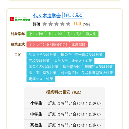
代々木進学会
詳しく見る
0.0
評価
（0件）
対象学年
小1～小6
中1～中3
高1～高3
浪人生
授業形式
オンライン個別指導(1:1)
家庭教師
目的
私立中学受験対策
国公立中高一貫校受験対策
高校受験対策
大学入学共通テスト対策
国公立2次試験対策
医学部受験
難関私立受験対策
医・歯・薬系対策
総合型選抜・学校推薦型選抜対策
定期テスト対策
授業料の目安
（税込）
小学生
詳細はお問い合わせください
中学生
詳細はお問い合わせください
高校生
詳細はお問い合わせください