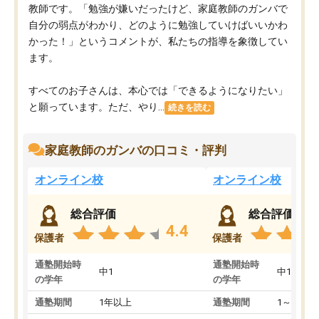
教師です。「勉強が嫌いだったけど、家庭教師のガンバで
自分の弱点がわかり、どのように勉強していけばいいかわ
かった！」というコメントが、私たちの指導を象徴してい
ます。
すべてのお子さんは、本心では「できるようになりたい」
と願っています。ただ、やり...
続きを読む
家庭教師のガンバの口コミ・評判
オンライン校
オンライン校
総合評価
総合評価
4.4
保護者
保護者
通塾開始時
通塾開始時
中1
中1
の学年
の学年
通塾期間
1年以上
通塾期間
1～3ヵ月