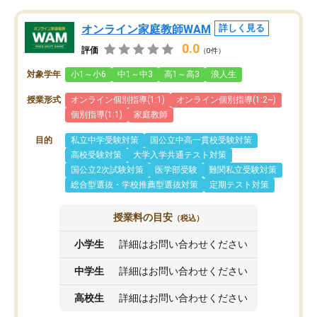
オンライン家庭教師WAM
詳しく見る
0.0
評価
（0件）
対象学年
小1～小6
中1～中3
高1～高3
浪人生
授業形式
オンライン個別指導(1:1)
オンライン個別指導(1:2~)
個別指導(1:1)
家庭教師
目的
私立中学受験対策
国公立中高一貫校受験対策
高校受験対策
大学入学共通テスト対策
国公立2次試験対策
医学部受験
難関私立受験対策
総合型選抜・学校推薦型選抜対策
定期テスト対策
授業料の目安
（税込）
小学生
詳細はお問い合わせください
中学生
詳細はお問い合わせください
高校生
詳細はお問い合わせください