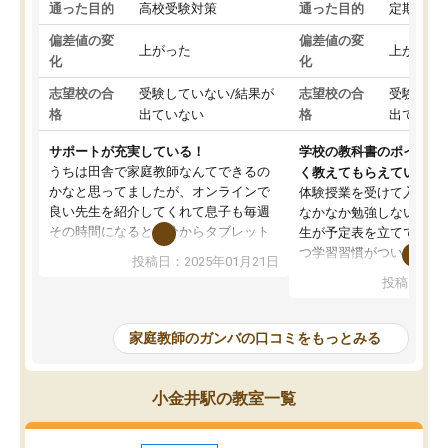
通った目的
高校受験対策
通った目的
定期テス
偏差値の変
偏差値の変
上がった
上がった
化
化
志望校の合
受験していない/結果が
志望校の合
受験して
格
出ていない
格
出ていな
サポートが充実している！
学校の教科書のポイント
うちは田舎で家庭教師なんてできるの
く教えてもらえている
かなと思ってましたが、オンラインで
体験授業を受けて入塾し
良い先生を紹介してくれて息子も毎週
なかなか勉強しない息子
その時間になると自分からタブレット
生が予定表を立ててくれ
を開いてzoomを繋げるようになりまし
つ学習習慣がついてきま
投稿日：2025年01月21日
た！5科目なんでもOKなのもとても気
オンラインで週に一度の
投稿日：20
に入っています
指導が無い日も予定表に
成績もだいぶ下の方でしたが、通い始
したり、LINEでわから
めて1年ほどだった今では平均点以上の
問できるのでとても助か
家庭教師のガンバの口コミをもっとみる
科目が増えてきました！あと1年受験ま
であるので無料の週末教室を使用しな
がら頑張って欲しいと思います！
小金井駅の教室一覧