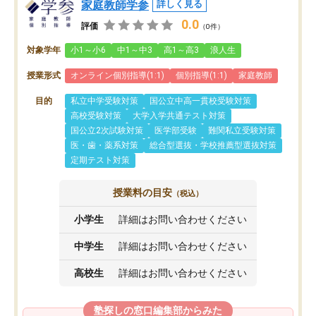
家庭教師学参
詳しく見る
0.0
評価
（0件）
対象学年
小1～小6
中1～中3
高1～高3
浪人生
授業形式
オンライン個別指導(1:1)
個別指導(1:1)
家庭教師
目的
私立中学受験対策
国公立中高一貫校受験対策
高校受験対策
大学入学共通テスト対策
国公立2次試験対策
医学部受験
難関私立受験対策
医・歯・薬系対策
総合型選抜・学校推薦型選抜対策
定期テスト対策
授業料の目安
（税込）
小学生
詳細はお問い合わせください
中学生
詳細はお問い合わせください
高校生
詳細はお問い合わせください
塾探しの窓口編集部からみた