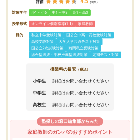
4.5
評価
（3件）
対象学年
小1～小6
中1～中3
高1～高3
授業形式
オンライン個別指導(1:1)
家庭教師
目的
私立中学受験対策
国公立中高一貫校受験対策
高校受験対策
大学入学共通テスト対策
国公立2次試験対策
難関私立受験対策
総合型選抜・学校推薦型選抜対策
定期テスト対策
授業料の目安
（税込）
小学生
詳細はお問い合わせください
中学生
詳細はお問い合わせください
高校生
詳細はお問い合わせください
塾探しの窓口編集部からみた
家庭教師のガンバのおすすめポイント