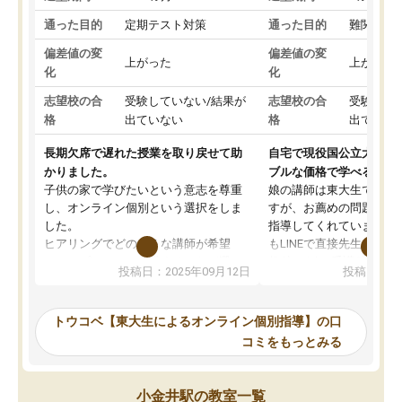
通った目的
定期テスト対策
通った目的
難関私立
偏差値の変
偏差値の変
上がった
上がった
化
化
志望校の合
受験していない/結果が
志望校の合
受験して
格
出ていない
格
出ていな
長期欠席で遅れた授業を取り戻せて助
自宅で現役国公立大学生
かりました。
ブルな価格で学べる
子供の家で学びたいという意志を尊重
娘の講師は東大生では無
し、オンライン個別という選択をしま
すが、お薦めの問題集や
した。
指導してくれています。2
ヒアリングでどのような講師が希望
もLINEで直接先生に質問
か、オプションは付帯するかなど選ぶ
教科でも)。受講科目や
投稿日：2025年09月12日
投稿日：20
事が出来ました。
めれるので、個人に合っ
講師とのマッチング後講師との初回ミ
ると思います。カリキュ
ーティングを行い、その講師で良いか
いなのがあり(有料)、受
トウコベ【東大生によるオンライン個別指導】の口
他の講師を希望するか子供との相性も
ことをどんなスケジュー
コミをもっとみる
見てから講師を決定する事ができま
くか相談したのですが、
す。
ち期待したものではなく
うちの子は、初回面談の講師の方で決
内容でした。それでも明
小金井駅の教室一覧