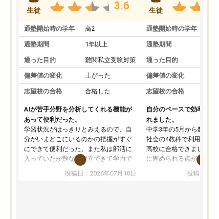
3.6
生徒
生徒
通塾開始時の学年
高2
通塾開始時の学年
中
通塾期間
1年以上
通塾期間
通った目的
難関私立受験対策
通った目的
偏差値の変化
上がった
偏差値の変化
志望校の合格
合格した
志望校の合格
AIが苦手分野を分析してくれる機能が
自分のペースで効率よく
あって便利だった。
れました。
学習状況がはっきりとみえるので、自
中学3年の5月から数学・
分がいまどこにいるのかの把握がすぐ
社会の4教科で利用し、偏
にできて便利だった。また私は部活に
高校に合格できました。
入っていたが難なく両立できて学力で
に固められる点が魅力で
も部活でも結果を残すことができてよ
れる「ウォームアップ」
投稿日：2026年07月10日
投稿日：20
かった。また問題演習の際に、自分が
項目のおかげで、手軽に
一度間違えた問題を繰り返し学習でき
せられます。何度も間違
たので苦手だった英語の克服につなが
「特訓」項目で徹底的に
った点もよかった。ただAIをアピール
め、苦手克服に非常に役
して活用するのは良かった点もあった
また、その日の勉強時間