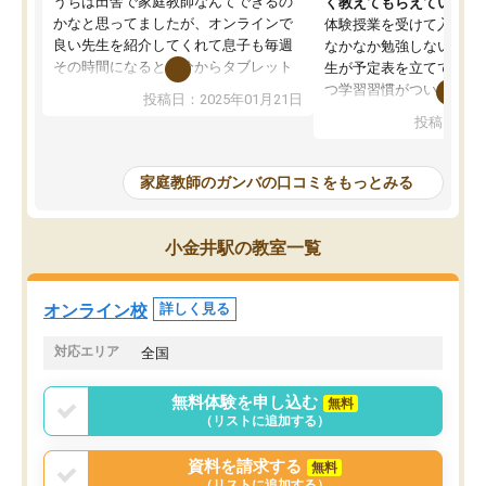
うちは田舎で家庭教師なんてできるの
く教えてもらえている
かなと思ってましたが、オンラインで
体験授業を受けて入塾し
良い先生を紹介してくれて息子も毎週
なかなか勉強しない息子
その時間になると自分からタブレット
生が予定表を立ててくれ
を開いてzoomを繋げるようになりまし
つ学習習慣がついてきま
投稿日：2025年01月21日
た！5科目なんでもOKなのもとても気
オンラインで週に一度の
投稿日：20
に入っています
指導が無い日も予定表に
成績もだいぶ下の方でしたが、通い始
したり、LINEでわから
めて1年ほどだった今では平均点以上の
問できるのでとても助か
家庭教師のガンバの口コミをもっとみる
科目が増えてきました！あと1年受験ま
であるので無料の週末教室を使用しな
がら頑張って欲しいと思います！
小金井駅の教室一覧
オンライン校
詳しく見る
対応エリア
全国
無料体験を申し込む
無料
（リストに追加する）
資料を請求する
無料
（リストに追加する）