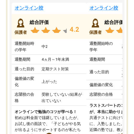
オンライン校
オンライン校
総合評価
総合評価
4.2
保護者
保護者
通塾開始時
通塾開始時の
中2
高3
の学年
学年
通塾期間
4ヵ月～1年未満
通塾期間
1～3
通った目的
定期テスト対策
大学入
通った目的
対策
偏差値の変
上がった
化
偏差値の変化
上がっ
志望校の合
受験していない/結果が
志望校の合格
合格し
格
出ていない
ラストスパートの１か月
オンラインで勉強のコツが学べる！
が、本当に助かりました
初めは料金面で躊躇していましたが、
共通テストに向けての追
お試し後の面談で、「子どもがやる気
に、入塾しました。田舎
が出るようにサポートするのが私たち
近隣の塾では、教えても