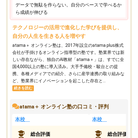
データで無駄を作らない。自分のペースで学べるか
ら成績が伸びる
テクノロジーの活用で進化した学びを提供し、
自分の人生を生きる人を増やす
atama＋ オンライン塾は、2017年設立のatama plus株式
会社が手掛けるオンライン指導型の塾です。塾業界では新
しい存在ながら、独自のAI教材「atama＋」は、すでに全
国4,000以上の塾に導入済み。大手予備校・駿台との提
携、各種メディアでの紹介、さらに産学連携の取り組みな
ど、塾業界にイノベーションを起こした存在と...
続きを読む
atama＋ オンライン塾の口コミ・評判
本校
本校
総合評価
総合評価