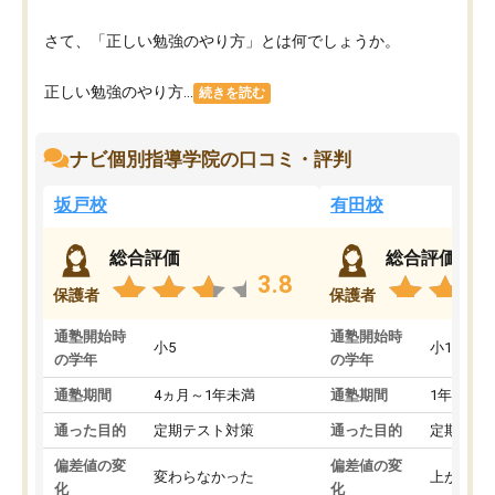
さて、「正しい勉強のやり方」とは何でしょうか。
正しい勉強のやり方...
続きを読む
ナビ個別指導学院の口コミ・評判
坂戸校
有田校
総合評価
総合評価
3.8
保護者
保護者
通塾開始時
通塾開始時
小5
小1
の学年
の学年
通塾期間
4ヵ月～1年未満
通塾期間
1年以上
通った目的
定期テスト対策
通った目的
定期テス
偏差値の変
偏差値の変
変わらなかった
上がった
化
化