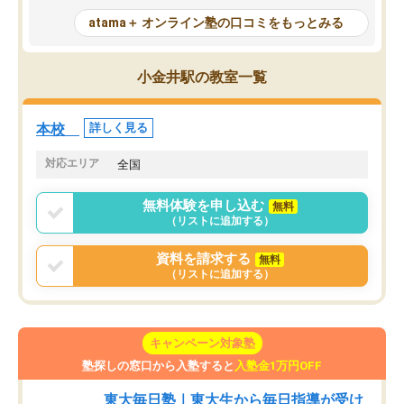
が、自分で自分の管理ができない人に
元数が可視化されるので
atama＋ オンライン塾の口コミをもっとみる
とっては難しい部分もあるのではない
しながら意欲的に取り組
かと思った。
常に効果を実感している
になった現在も大学受験
小金井駅の教室一覧
して利用しており、自信
すめできる塾です。
本校
詳しく見る
対応エリア
全国
無料体験を申し込む
無料
（リストに追加する）
資料を請求する
無料
（リストに追加する）
キャンペーン対象塾
塾探しの窓口から入塾すると
入塾金1万円OFF
東大毎日塾｜東大生から毎日指導が受け