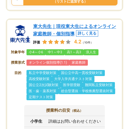
（リストに追加する）
東大先生｜現役東大生によるオンライン
家庭教師・個別指導
詳しく見る
4.2
評価
（10件）
対象学年
小4～小6
中1～中3
高1～高3
浪人生
授業形式
オンライン個別指導(1:1)
家庭教師
目的
私立中学受験対策
国公立中高一貫校受験対策
高校受験対策
大学入学共通テスト対策
国公立2次試験対策
医学部受験
難関私立受験対策
医・歯・薬系対策
総合型選抜・学校推薦型選抜対策
定期テスト対策
授業料の目安
（税込）
小学生
詳細はお問い合わせください