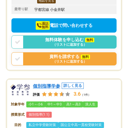
地図を見る
最寄り駅
宇都宮線 小金井駅
通話
電話で問い合わせする
無料
無料体験を申し込む
無料
（リストに追加する）
資料を請求する
無料
（リストに追加する）
個別指導学参
詳しく見る
3.6
評価
（1件）
対象学年
小1～小6
中1～中3
高1～高3
浪人生
授業形式
個別指導(1:1)
目的
私立中学受験対策
国公立中高一貫校受験対策