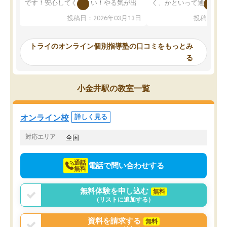
です！安心してください！やる気が出
く、かといって通うには
ないのは私たち講師の責任です」と言
が、トライならオンライ
投稿日：2026年03月13日
投稿日：20
ってくださり、確かに！と考えて、思
可能なので本当に助かり
い切って入塾しました。英語が苦手だ
テストの内容重視でした
ったんですが、学生の先生から学ぶこ
らないところをピンポイ
トライのオンライン個別指導塾の口コミをもっとみ
とで、勉強のコツみたいなものをつか
頂いて、とてもわかりや
る
み、徐々に成績が上がったらいいなと
していました。一生を左
思っていました。何が今足りないのか
スト、多少お金がかかっ
を的確に指導いただき、子どももびっ
思い切って入塾してよか
小金井駅の教室一覧
くりするほど楽しんでやる気を持って
塾を受けています。狙い通り、少しず
つ成績も上がり、苦手意識も無くなっ
オンライン校
詳しく見る
てきたので、さらに苦手な数学も追加
でお願いしました。来年の高校受験に
対応エリア
全国
向けて頑張っています。
通話
電話で問い合わせする
無料
無料体験を申し込む
無料
（リストに追加する）
資料を請求する
無料