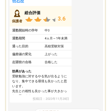
明石校
総合評価
3.6
保護者
通塾開始時の学年
中3
通塾期間
4ヵ月～1年未満
通った目的
高校受験対策
偏差値の変化
上がった
志望校の合格
合格した
効果があった
受験勉強に対するやる気が出るように
なり、集中できる環境も良かったと思
います。
先生との相性も良かった事が大きかっ
たと思います。
投稿日：2023年11月28日