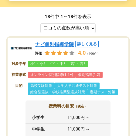
18
件中
1～18
件を表示
ナビ個別指導学院
詳しく見る
4.0
評価
（190件）
対象学年
小1～小6
中1～中3
高1～高3
授業形式
オンライン個別指導(1:2~)
個別指導(1:2)
目的
高校受験対策
大学入学共通テスト対策
総合型選抜・学校推薦型選抜対策
定期テスト対策
授業料の目安
（税込）
小学生
11,000円 ～
中学生
11,000円 ～