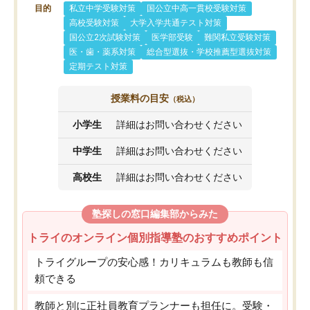
目的
私立中学受験対策
国公立中高一貫校受験対策
高校受験対策
大学入学共通テスト対策
国公立2次試験対策
医学部受験
難関私立受験対策
医・歯・薬系対策
総合型選抜・学校推薦型選抜対策
定期テスト対策
授業料の目安
（税込）
小学生
詳細はお問い合わせください
中学生
詳細はお問い合わせください
高校生
詳細はお問い合わせください
塾探しの窓口編集部からみた
トライのオンライン個別指導塾のおすすめポイント
トライグループの安心感！カリキュラムも教師も信
頼できる
教師と別に正社員教育プランナーも担任に。受験・