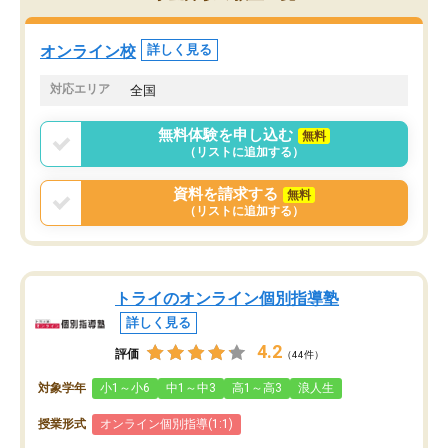
定しました。
やる気も出ましたし、苦
くなってきたようなので
オンラインツールを使用した単語帳の
お願いして良かったと思
オンライン校
詳しく見る
共有があり宿題もそちらで出される形
も合わなければチェンジ
でした。
娘は3科目ともずっと同
対応エリア
全国
2ヶ月で担当講師の方がお辞めになると
言う事で講師変更の申し出があり、あ
無料体験を申し込む
無料
まりに短期での変更だった為、塾に通
（リストに追加する）
う事にして退会しました。遅れも取り
戻せ、授業内容や講師の方は良かった
資料を請求する
無料
と思います。
（リストに追加する）
トライのオンライン個別指導塾
詳しく見る
4.2
評価
（44件）
対象学年
小1～小6
中1～中3
高1～高3
浪人生
授業形式
オンライン個別指導(1:1)