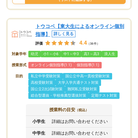
トウコベ【東大生によるオンライン個別
指導】
詳しく見る
4.4
評価
（38件）
対象学年
幼児
小1～小6
中1～中3
高1～高3
浪人生
授業形式
オンライン個別指導(1:1)
個別指導(1:1)
目的
私立中学受験対策
国公立中高一貫校受験対策
高校受験対策
大学入学共通テスト対策
国公立2次試験対策
難関私立受験対策
総合型選抜・学校推薦型選抜対策
定期テスト対策
授業料の目安
（税込）
小学生
詳細はお問い合わせください
中学生
詳細はお問い合わせください