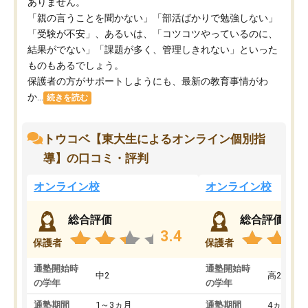
ありません。
「親の言うことを聞かない」「部活ばかりで勉強しない」
「受験が不安」、あるいは、「コツコツやっているのに、
結果がでない」「課題が多く、管理しきれない」といった
ものもあるでしょう。
保護者の方がサポートしようにも、最新の教育事情がわ
か...
続きを読む
トウコベ【東大生によるオンライン個別指
導】の口コミ・評判
オンライン校
オンライン校
総合評価
総合評価
3.4
保護者
保護者
通塾開始時
通塾開始時
中2
高2
の学年
の学年
通塾期間
1～3ヵ月
通塾期間
4ヵ月～1