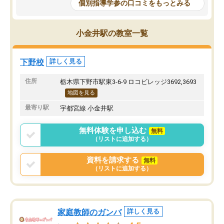
個別指導学参の口コミをもっとみる
小金井駅の教室一覧
下野校
詳しく見る
住所
栃木県下野市駅東3-6-9 ロコビレッジ3692,3693
地図を見る
最寄り駅
宇都宮線 小金井駅
無料体験を申し込む
無料
（リストに追加する）
資料を請求する
無料
（リストに追加する）
家庭教師のガンバ
詳しく見る