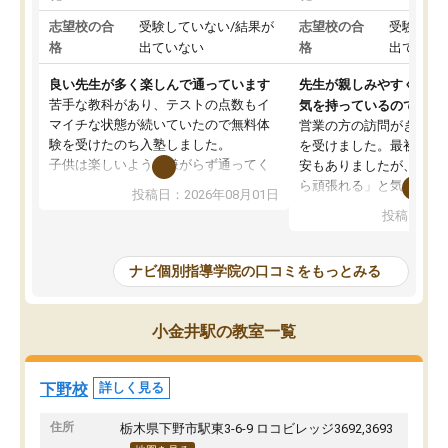
志望校の合
受験していない/結果が
志望校の合
受験して
格
出ていない
格
出ていな
良い先生が多く楽しんで通っています
先生が親しみやすく勉強
苦手な教科があり、テストの点数もイ
気を持っているので安心
マイチな状態が続いていたので無料体
営業の方の訪問がきっか
験を受けたのち入塾しました。
を受けました。最初は続
子供は楽しいようで嫌がらず通ってく
安もありましたが、子ど
れています。
ら頑張れる」と気に入り
投稿日：2026年08月01日
先生は良い方が多く、いつも笑顔で対
以上お世話になっていま
投稿日：20
応して頂けるので安心してお任せする
ても分かりやすく、学校
ことができます。
き方や、子どもに合った
教室は少し狭い印象なので夜の時間帯
方を丁寧に教えてくださ
ナビ個別指導学院の口コミをもっとみる
など生徒さんが多い時間帯は手狭では
が深まっていると感じま
ないかな？と感じます。
熱心で、一人ひとりの苦
また駅前にあるのでアクセスは良いで
握し、復習や講習を通し
小金井駅の教室一覧
すが駐車場がないのでお迎えの際に近
ポートしてくださいます
隣のコインパーキングを利用または路
前より勉強に前向きに取
上駐車をするしかない点が少し不便で
になり、安心して通わせ
下野校
詳しく見る
す。
感じています。これから
りたいと思える塾です。
住所
栃木県下野市駅東3-6-9 ロコビレッジ3692,3693