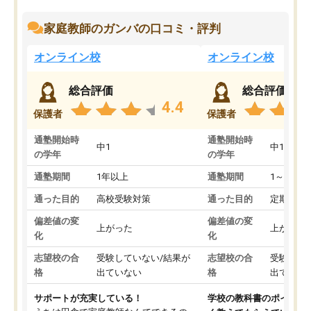
家庭教師のガンバの口コミ・評判
オンライン校
オンライン校
総合評価
総合評価
4.4
保護者
保護者
通塾開始時
通塾開始時
中1
中1
の学年
の学年
通塾期間
1年以上
通塾期間
1～3ヵ月
通った目的
高校受験対策
通った目的
定期テス
偏差値の変
偏差値の変
上がった
上がった
化
化
志望校の合
受験していない/結果が
志望校の合
受験して
格
出ていない
格
出ていな
サポートが充実している！
学校の教科書のポイント