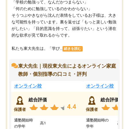
「学校の勉強って、なんだかつまらない」
「何のために勉強しているのかわからない」
そうつぶやきながら沈んだ表情をしているお子様は、大き
な可能性を持っています。裏を返せば「もっと楽しい勉強
がしたい」「目的意識を持って、頑張りたい」という潜在
的な欲求が見て取れるからです。
私たち東大先生は、「学び...
続きを読む
東大先生｜現役東大生によるオンライン家庭
教師・個別指導の口コミ・評判
オンライン校
オンライン校
総合評価
総合評価
4.4
保護者
保護者
通塾開始時
通塾開始時の
高1
高3
の学年
学年