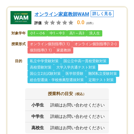
オンライン家庭教師WAM
詳しく見る
0.0
評価
（0件）
対象学年
小1～小6
中1～中3
高1～高3
浪人生
授業形式
オンライン個別指導(1:1)
オンライン個別指導(1:2~)
個別指導(1:1)
家庭教師
目的
私立中学受験対策
国公立中高一貫校受験対策
高校受験対策
大学入学共通テスト対策
国公立2次試験対策
医学部受験
難関私立受験対策
総合型選抜・学校推薦型選抜対策
定期テスト対策
授業料の目安
（税込）
小学生
詳細はお問い合わせください
中学生
詳細はお問い合わせください
高校生
詳細はお問い合わせください