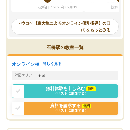
か、オプションは付帯するかなど選ぶ
教科でも)。受講科目や
投稿日：2025年09月12日
投稿日：20
事が出来ました。
めれるので、個人に合っ
講師とのマッチング後講師との初回ミ
ると思います。カリキュ
ーティングを行い、その講師で良いか
いなのがあり(有料)、受
トウコベ【東大生によるオンライン個別指導】の口
他の講師を希望するか子供との相性も
ことをどんなスケジュー
コミをもっとみる
見てから講師を決定する事ができま
くか相談したのですが、
す。
ち期待したものではなく
うちの子は、初回面談の講師の方で決
内容でした。それでも明
石橋駅の教室一覧
定しました。
やる気も出ましたし、苦
くなってきたようなので
オンラインツールを使用した単語帳の
お願いして良かったと思
オンライン校
詳しく見る
共有があり宿題もそちらで出される形
も合わなければチェンジ
でした。
娘は3科目ともずっと同
対応エリア
全国
2ヶ月で担当講師の方がお辞めになると
言う事で講師変更の申し出があり、あ
無料体験を申し込む
無料
まりに短期での変更だった為、塾に通
（リストに追加する）
う事にして退会しました。遅れも取り
戻せ、授業内容や講師の方は良かった
資料を請求する
無料
と思います。
（リストに追加する）