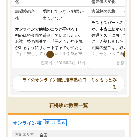
化
偏差値の変化
上がっ
志望校の合
受験していない/結果が
志望校の合格
合格し
格
出ていない
ラストスパートの１か月
オンラインで勉強のコツが学べる！
が、本当に助かりました
初めは料金面で躊躇していましたが、
共通テストに向けての追
お試し後の面談で、「子どもがやる気
に、入塾しました。田舎
が出るようにサポートするのが私たち
近隣の塾では、教えても
です！安心してください！やる気が出
く、かといって通うには
ないのは私たち講師の責任です」と言
が、トライならオンライ
投稿日：2026年03月13日
投稿日：20
ってくださり、確かに！と考えて、思
可能なので本当に助かり
い切って入塾しました。英語が苦手だ
テストの内容重視でした
ったんですが、学生の先生から学ぶこ
らないところをピンポイ
トライのオンライン個別指導塾の口コミをもっとみ
とで、勉強のコツみたいなものをつか
頂いて、とてもわかりや
る
み、徐々に成績が上がったらいいなと
していました。一生を左
思っていました。何が今足りないのか
スト、多少お金がかかっ
を的確に指導いただき、子どももびっ
思い切って入塾してよか
石橋駅の教室一覧
くりするほど楽しんでやる気を持って
塾を受けています。狙い通り、少しず
つ成績も上がり、苦手意識も無くなっ
オンライン校
詳しく見る
てきたので、さらに苦手な数学も追加
でお願いしました。来年の高校受験に
対応エリア
全国