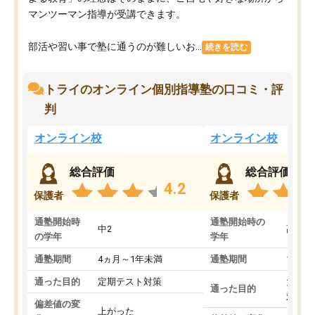
マンツーマン指導が受講できます。
部活や習い事で塾に通うのが難しいお...
続きを読む
トライのオンライン個別指導塾の口コミ・評
判
オンライン校
オンライン校
総合評価
総合評価
4.2
保護者
保護者
通塾開始時
通塾開始時の
中2
高3
の学年
学年
通塾期間
4ヵ月～1年未満
通塾期間
1～3
通った目的
定期テスト対策
大学入
通った目的
対策
偏差値の変
上がった