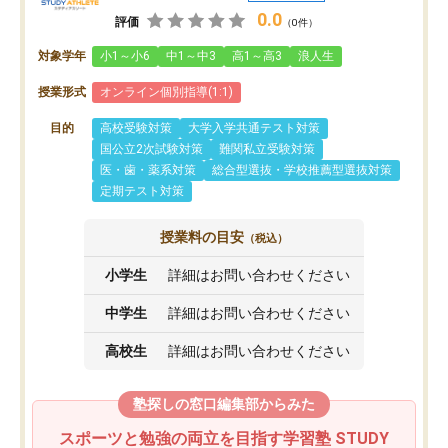
0.0
評価
（0件）
対象学年
小1～小6
中1～中3
高1～高3
浪人生
授業形式
オンライン個別指導(1:1)
目的
高校受験対策
大学入学共通テスト対策
国公立2次試験対策
難関私立受験対策
医・歯・薬系対策
総合型選抜・学校推薦型選抜対策
定期テスト対策
授業料の目安
（税込）
小学生
詳細はお問い合わせください
中学生
詳細はお問い合わせください
高校生
詳細はお問い合わせください
塾探しの窓口編集部からみた
スポーツと勉強の両立を目指す学習塾 STUDY