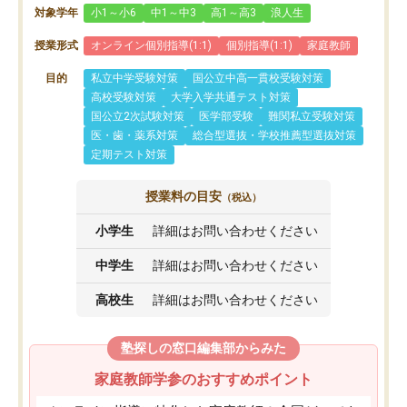
対象学年
小1～小6
中1～中3
高1～高3
浪人生
授業形式
オンライン個別指導(1:1)
個別指導(1:1)
家庭教師
目的
私立中学受験対策
国公立中高一貫校受験対策
高校受験対策
大学入学共通テスト対策
国公立2次試験対策
医学部受験
難関私立受験対策
医・歯・薬系対策
総合型選抜・学校推薦型選抜対策
定期テスト対策
授業料の目安
（税込）
小学生
詳細はお問い合わせください
中学生
詳細はお問い合わせください
高校生
詳細はお問い合わせください
塾探しの窓口編集部からみた
家庭教師学参のおすすめポイント