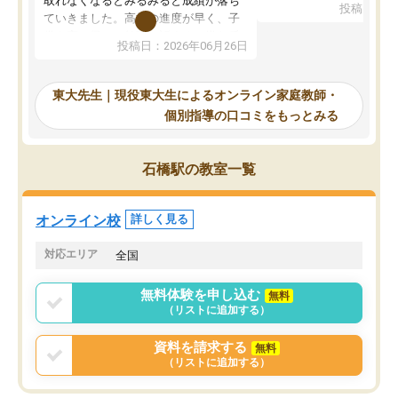
取れなくなるとみるみると成績が落ち
投稿日：20
で、当初は模試でD判定
ていきました。高校の進度が早く、子
していたのですが、やは
供も家に帰って勉強の話すると嫌な反
投稿日：2026年06月26日
験勉強に詳しく、先生か
応を示します。東大先生にお願いして
受け合格できました。ま
からは効率的な計画を先生が立ててく
自習室が毎日使えていつ
れるので、親としても安心です。毎日
東大先生｜現役東大生によるオンライン家庭教師・
るのが心強かったようで
使える自習室とかもあり、わからない
個別指導の口コミをもっとみる
謝です。
ところがあれば先生が回答してくれる
のも重宝しています。
石橋駅の教室一覧
オンライン校
詳しく見る
対応エリア
全国
無料体験を申し込む
無料
（リストに追加する）
資料を請求する
無料
（リストに追加する）