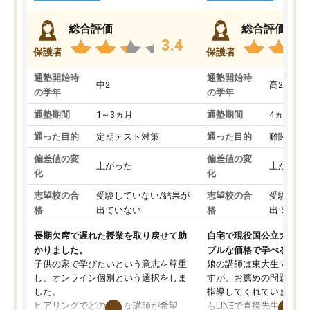
総合評価
総合評価
3.4
保護者
保護者
通塾開始時
通塾開始時
中2
高2
の学年
の学年
通塾期間
1～3ヵ月
通塾期間
4ヵ月～1
通った目的
定期テスト対策
通った目的
難関私立
偏差値の変
偏差値の変
上がった
上がった
化
化
志望校の合
受験していない/結果が
志望校の合
受験して
格
出ていない
格
出ていな
長期欠席で遅れた授業を取り戻せて助
自宅で現役国公立大学生
かりました。
ブルな価格で学べる
子供の家で学びたいという意志を尊重
娘の講師は東大生では無
し、オンライン個別という選択をしま
すが、お薦めの問題集や
した。
指導してくれています。2
ヒアリングでどのような講師が希望
もLINEで直接先生に質問