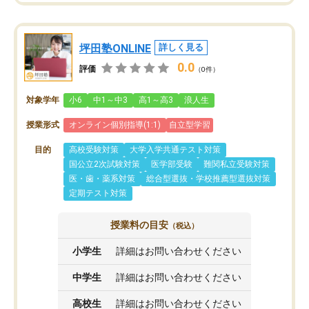
坪田塾ONLINE
詳しく見る
0.0
評価
（0件）
対象学年
小6
中1～中3
高1～高3
浪人生
授業形式
オンライン個別指導(1:1)
自立型学習
目的
高校受験対策
大学入学共通テスト対策
国公立2次試験対策
医学部受験
難関私立受験対策
医・歯・薬系対策
総合型選抜・学校推薦型選抜対策
定期テスト対策
授業料の目安
（税込）
小学生
詳細はお問い合わせください
中学生
詳細はお問い合わせください
高校生
詳細はお問い合わせください