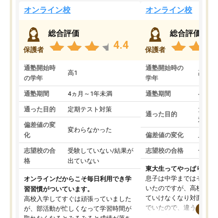
オンライン校
オンライン校
総合評価
総合評価
4.4
保護者
保護者
通塾開始時
通塾開始時の
高1
高3
の学年
学年
通塾期間
4ヵ月～1年未満
通塾期間
4ヵ月
通った目的
定期テスト対策
大学入
通った目的
対策
偏差値の変
変わらなかった
化
偏差値の変化
上がっ
志望校の合
受験していない/結果が
志望校の合格
合格し
格
出ていない
東大生ってやっぱりすご
息子は中学まではそこそ
オンラインだからこそ毎日利用でき学
いたのですが、高校に入
習習慣がついています。
ていけなくなり対面の塾
高校入学してすぐは頑張っていました
でいたので、違うアプロ
が、部活動が忙しくなって学習時間が
考えて入りました。地元