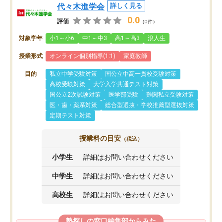
代々木進学会
詳しく見る
0.0
評価
（0件）
対象学年
小1～小6
中1～中3
高1～高3
浪人生
授業形式
オンライン個別指導(1:1)
家庭教師
目的
私立中学受験対策
国公立中高一貫校受験対策
高校受験対策
大学入学共通テスト対策
国公立2次試験対策
医学部受験
難関私立受験対策
医・歯・薬系対策
総合型選抜・学校推薦型選抜対策
定期テスト対策
授業料の目安
（税込）
小学生
詳細はお問い合わせください
中学生
詳細はお問い合わせください
高校生
詳細はお問い合わせください
塾探しの窓口編集部からみた