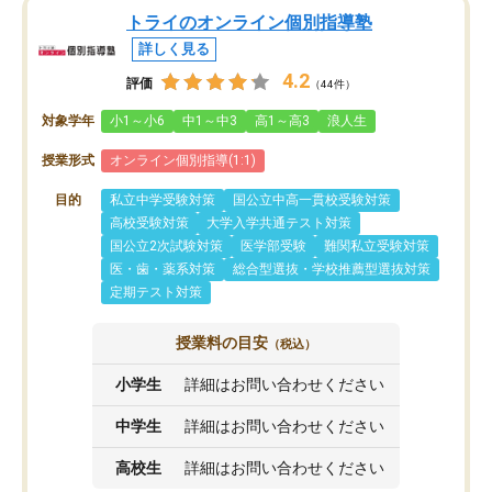
トライのオンライン個別指導塾
詳しく見る
4.2
評価
（44件）
対象学年
小1～小6
中1～中3
高1～高3
浪人生
授業形式
オンライン個別指導(1:1)
目的
私立中学受験対策
国公立中高一貫校受験対策
高校受験対策
大学入学共通テスト対策
国公立2次試験対策
医学部受験
難関私立受験対策
医・歯・薬系対策
総合型選抜・学校推薦型選抜対策
定期テスト対策
授業料の目安
（税込）
小学生
詳細はお問い合わせください
中学生
詳細はお問い合わせください
高校生
詳細はお問い合わせください