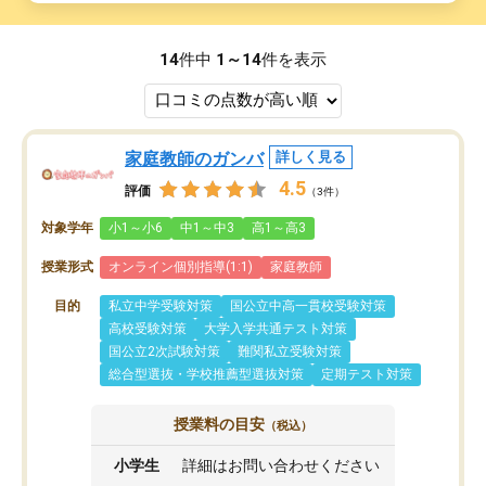
14
件中
1～14
件を表示
家庭教師のガンバ
詳しく見る
4.5
評価
（3件）
対象学年
小1～小6
中1～中3
高1～高3
授業形式
オンライン個別指導(1:1)
家庭教師
目的
私立中学受験対策
国公立中高一貫校受験対策
高校受験対策
大学入学共通テスト対策
国公立2次試験対策
難関私立受験対策
総合型選抜・学校推薦型選抜対策
定期テスト対策
授業料の目安
（税込）
小学生
詳細はお問い合わせください