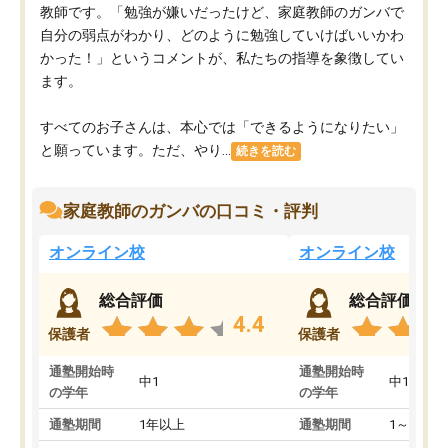
教師です。「勉強が嫌いだったけど、家庭教師のガンバで
自分の弱点がわかり、どのように勉強していけばいいかわ
かった！」というコメントが、私たちの指導を象徴してい
ます。
すべてのお子さんは、本心では「できるようになりたい」
と願っています。ただ、やり...
続きを読む
家庭教師のガンバの口コミ・評判
オンライン校
オンライン校
総合評価
総合評価
4.4
保護者
保護者
通塾開始時
通塾開始時
中1
中1
の学年
の学年
通塾期間
1年以上
通塾期間
1～3ヵ月