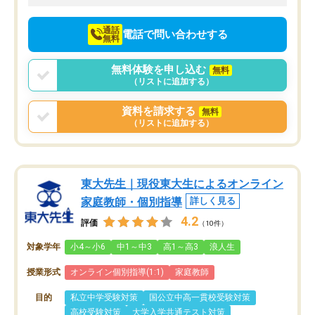
向けて頑張っています。
通話
電話で問い合わせする
無料
無料体験を申し込む
無料
（リストに追加する）
資料を請求する
無料
（リストに追加する）
東大先生｜現役東大生によるオンライン
家庭教師・個別指導
詳しく見る
4.2
評価
（10件）
対象学年
小4～小6
中1～中3
高1～高3
浪人生
授業形式
オンライン個別指導(1:1)
家庭教師
目的
私立中学受験対策
国公立中高一貫校受験対策
高校受験対策
大学入学共通テスト対策