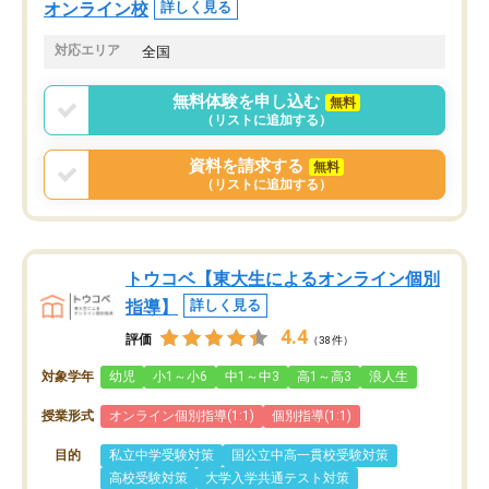
オンライン校
詳しく見る
対応エリア
全国
無料体験を申し込む
無料
（リストに追加する）
資料を請求する
無料
（リストに追加する）
トウコベ【東大生によるオンライン個別
指導】
詳しく見る
4.4
評価
（38件）
対象学年
幼児
小1～小6
中1～中3
高1～高3
浪人生
授業形式
オンライン個別指導(1:1)
個別指導(1:1)
目的
私立中学受験対策
国公立中高一貫校受験対策
高校受験対策
大学入学共通テスト対策