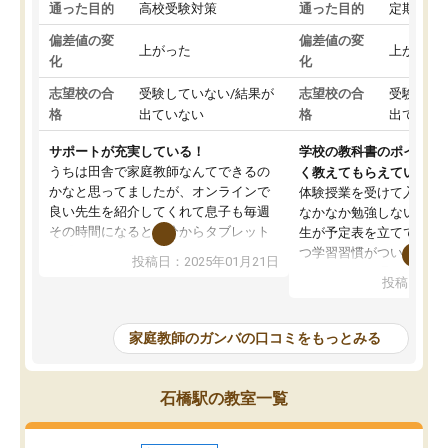
通った目的
高校受験対策
通った目的
定期テス
偏差値の変
偏差値の変
上がった
上がった
化
化
志望校の合
受験していない/結果が
志望校の合
受験して
格
出ていない
格
出ていな
サポートが充実している！
学校の教科書のポイント
うちは田舎で家庭教師なんてできるの
く教えてもらえている
かなと思ってましたが、オンラインで
体験授業を受けて入塾し
良い先生を紹介してくれて息子も毎週
なかなか勉強しない息子
その時間になると自分からタブレット
生が予定表を立ててくれ
を開いてzoomを繋げるようになりまし
つ学習習慣がついてきま
投稿日：2025年01月21日
た！5科目なんでもOKなのもとても気
オンラインで週に一度の
投稿日：20
に入っています
指導が無い日も予定表に
成績もだいぶ下の方でしたが、通い始
したり、LINEでわから
めて1年ほどだった今では平均点以上の
問できるのでとても助か
家庭教師のガンバの口コミをもっとみる
科目が増えてきました！あと1年受験ま
であるので無料の週末教室を使用しな
がら頑張って欲しいと思います！
石橋駅の教室一覧