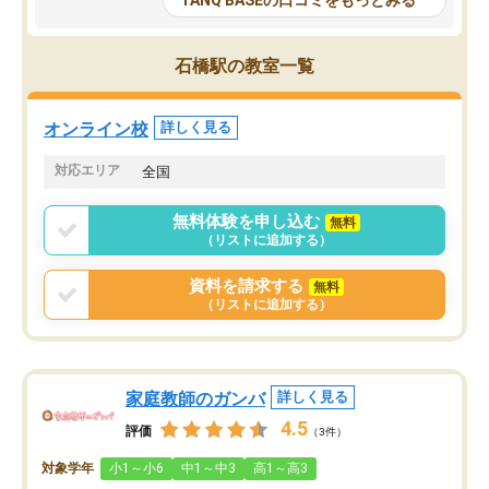
TANQ BASEの口コミをもっとみる
も目を通して頂ける。そのため多くの
接・小論文などの技術指
意見を聞くことができ、より良いもの
ション内容になっていま
を推敲することが可能だ。
選抜を通して将来自分が
石橋駅の教室一覧
どの人も優しく、親身に接してくださ
のかといった人生設計・
るのでやる気も出て、良かったで
を社会人として働いてい
す！！
に考える事が出来る環境
オンライン校
詳しく見る
番の魅力だと思います。
い事が何もない所から社
対応エリア
全国
ポートを受け、学びたい
標を見つける事が出来ま
無料体験を申し込む
無料
（リストに追加する）
資料を請求する
無料
（リストに追加する）
家庭教師のガンバ
詳しく見る
4.5
評価
（3件）
対象学年
小1～小6
中1～中3
高1～高3