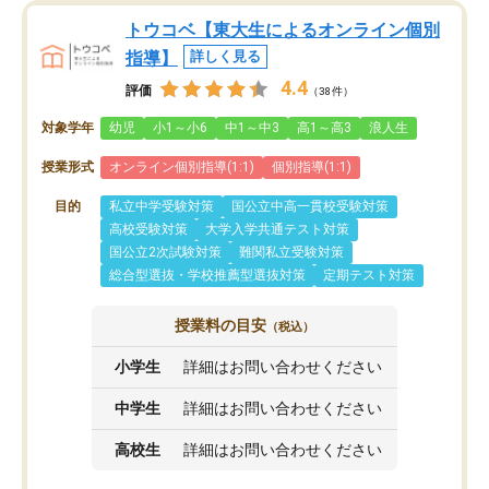
トウコベ【東大生によるオンライン個別
指導】
詳しく見る
4.4
評価
（38件）
対象学年
幼児
小1～小6
中1～中3
高1～高3
浪人生
授業形式
オンライン個別指導(1:1)
個別指導(1:1)
目的
私立中学受験対策
国公立中高一貫校受験対策
高校受験対策
大学入学共通テスト対策
国公立2次試験対策
難関私立受験対策
総合型選抜・学校推薦型選抜対策
定期テスト対策
授業料の目安
（税込）
小学生
詳細はお問い合わせください
中学生
詳細はお問い合わせください
高校生
詳細はお問い合わせください