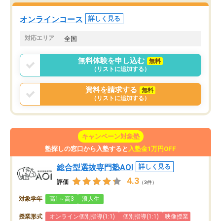
た。自分から学ぶ姿勢を
る勉強」から「目標のための勉強」へ
たい家庭には本当におす
意識が変わったことが、目標校への合
オンラインコース
詳しく見る
思います。
格に繋がったと思います。
対応エリア
全国
無料体験を申し込む
無料
（リストに追加する）
資料を請求する
無料
（リストに追加する）
キャンペーン対象塾
塾探しの窓口から入塾すると
入塾金1万円OFF
総合型選抜専門塾AOI
詳しく見る
4.3
評価
（3件）
対象学年
高1～高3
浪人生
授業形式
オンライン個別指導(1:1)
個別指導(1:1)
映像授業