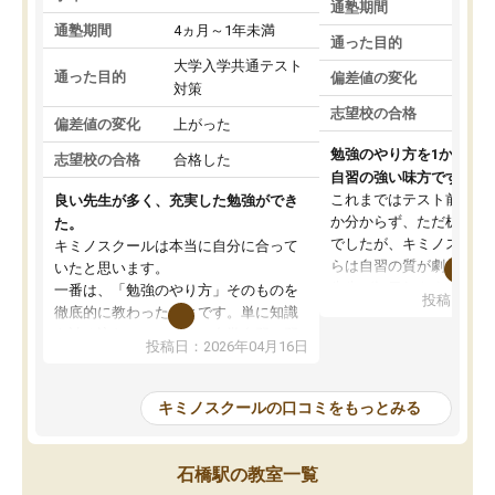
通塾期間
通塾期間
4ヵ月～1年未満
通った目的
大学入学共通テスト
通った目的
偏差値の変化
対策
志望校の合格
偏差値の変化
上がった
勉強のやり方を1から教
志望校の合格
合格した
自習の強い味方です。
これまではテスト前に何
良い先生が多く、充実した勉強ができ
か分からず、ただ机に座
た。
でしたが、キミノスクー
キミノスクールは本当に自分に合って
らは自習の質が劇的に変
いたと思います。
先生が毎日何をすべきか
一番は、「勉強のやり方」そのものを
投稿日：20
を明確にしてくれるので
徹底的に教わったことです。単に知識
ずに学習に取り組めるよ
を詰め込むのではなく、自学自習の習
投稿日：2026年04月16日
が一番の収穫です。
慣が身につくよう並走してくれるの
授業で教えてもらうとい
で、通塾日以外も机に向かうのが苦で
の仕方をコーチングして
はなくなりました。
キミノスクールの口コミをもっとみる
ルなので、家での学習習
身につきました。結果と
講師の方との距離も近く、親身なコー
た英語の偏差値が10以上
チングのおかげで、停滞期もモチベー
石橋駅の教室一覧
していた公立高校に無事
ションを維持できました。「やらされ