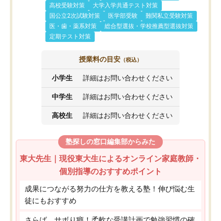
高校受験対策
大学入学共通テスト対策
国公立2次試験対策
医学部受験
難関私立受験対策
医・歯・薬系対策
総合型選抜・学校推薦型選抜対策
定期テスト対策
授業料の目安
（税込）
小学生
詳細はお問い合わせください
中学生
詳細はお問い合わせください
高校生
詳細はお問い合わせください
塾探しの窓口編集部からみた
東大先生｜現役東大生によるオンライン家庭教師・
個別指導のおすすめポイント
成果につながる努力の仕方を教える塾！伸び悩む生
徒にもおすすめ
さらば、サボり癖！柔軟な受講計画で勉強習慣の確