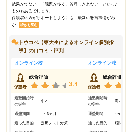
結果がでない」「課題が多く、管理しきれない」といった
ものもあるでしょう。
保護者の方がサポートしようにも、最新の教育事情がわ
か...
続きを読む
トウコベ【東大生によるオンライン個別指
導】の口コミ・評判
オンライン校
オンライン校
総合評価
総合評価
3.4
保護者
保護者
通塾開始時
通塾開始時
中2
高2
の学年
の学年
通塾期間
1～3ヵ月
通塾期間
4ヵ月～1
通った目的
定期テスト対策
通った目的
難関私立