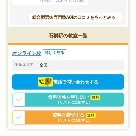
投稿日：2024年12月25日
思いました。
るなぁと強く感じることできました。
AOIでは、カウンセリン
また、他の先生の意見も聞いてみたい
で、AO入試を改めて知
と相談すると、他の先生も紹介してく
総合型選抜専門塾AOIの口コミをもっとみる
それに対しての具体的な
ださり、客観的なアドバイスもいただ
ことでした。更に子供の
くことができました（志望理由・自己
る適正等についても詳し
PR等の添削において）。そして、なに
石橋駅の教室一覧
でき、メンターの方々も
より自習室が解放されている点がよか
けてらっしゃいますので
ったです。友達と好きな時間に自習
せることができました。
し、お互いを高めあえる環境がありま
オンライン校
詳しく見る
した。
対応エリア
全国
通話
電話で問い合わせする
無料
無料体験を申し込む
無料
（リストに追加する）
資料を請求する
無料
（リストに追加する）