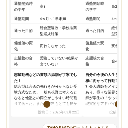
通塾開始時
通塾開始時
高3
高2
の学年
の学年
通塾期間
4ヵ月～1年未満
通塾期間
4ヵ月～1
総合型選抜・学校推薦
総合型選
通った目的
通った目的
型選抜対策
型選抜対
偏差値の変
偏差値の変
変わらなかった
変わらな
化
化
志望校の合
受験していない/結果が
志望校の合
合格した
格
出ていない
格
志望動機などの書類の添削が丁寧でし
自分の今後の人生と真剣
た！
標に向かって行動できる
総合型は合否の先行きが分からない受
社会人講師をメインとし
験方式なため、一般も視野に考えると
あり、様々な業界を経験
なると他塾との両立がしやすい時間割
師が学生の「やってみた
りであった。また授業料もとても良か
現実的なアドバイスを行
った。
す。基本応援ベースなの
投稿日：2025年03月22日
投稿日：20
総合型の多くの塾は大学生が見ること
分野について学生知識で
が多いが、はたらく部総合型コースは
い部分まで深ぼる事が出
大学生の目だけでなく、数人の大人に
総合型選抜対策として志