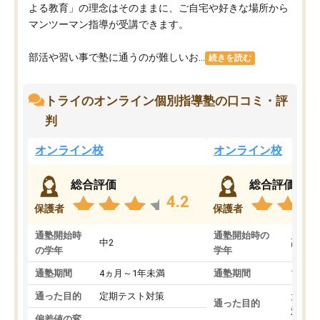
よる教育」の理念はそのままに、ご自宅や好きな場所から
マンツーマン指導が受講できます。
部活や習い事で塾に通うのが難しいお...
続きを読む
トライのオンライン個別指導塾の口コミ・評
判
オンライン校
オンライン校
総合評価
総合評価
4.2
保護者
保護者
通塾開始時
通塾開始時の
中2
高3
の学年
学年
通塾期間
4ヵ月～1年未満
通塾期間
1～3
通った目的
定期テスト対策
大学入
通った目的
対策
偏差値の変