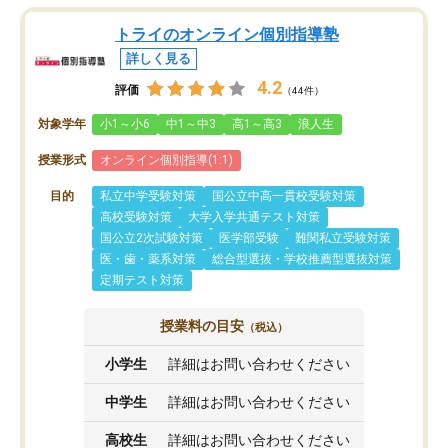
トライのオンライン個別指導塾
詳しく見る
4.2
評価
（44件）
対象学年
小1～小6
中1～中3
高1～高3
浪人生
授業形式
オンライン個別指導(1:1)
目的
私立中学受験対策
国公立中高一貫校受験対策
高校受験対策
大学入学共通テスト対策
国公立2次試験対策
医学部受験
難関私立受験対策
医・歯・薬系対策
総合型選抜・学校推薦型選抜対策
定期テスト対策
授業料の目安
（税込）
小学生
詳細はお問い合わせください
中学生
詳細はお問い合わせください
高校生
詳細はお問い合わせください