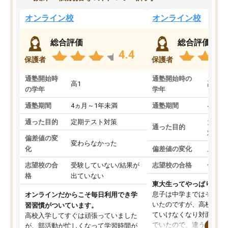
オンライン校
オンライン校
総合評価
総合評価
4.4
保護者
保護者
通塾開始時
通塾開始時の
高1
高3
の学年
学年
通塾期間
4ヵ月～1年未満
通塾期間
4ヵ月
通った目的
定期テスト対策
大学入
通った目的
対策
偏差値の変
変わらなかった
化
偏差値の変化
上がっ
志望校の合
受験していない/結果が
志望校の合格
合格し
格
出ていない
東大生ってやっぱりすご
息子は中学まではそこそ
オンラインだからこそ毎日利用でき学
いたのですが、高校に入
習習慣がついています。
ていけなくなり対面の塾
高校入学してすぐは頑張っていました
でいたので、違うアプロ
が、部活動が忙しくなって学習時間が