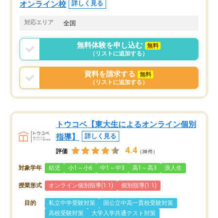
オンライン校
詳しく見る
対応エリア
全国
無料体験を申し込む
無料
（リストに追加する）
資料を請求する
無料
（リストに追加する）
トウコベ【東大生によるオンライン個別
指導】
詳しく見る
4.4
評価
（38件）
対象学年
幼児
小1～小6
中1～中3
高1～高3
浪人生
授業形式
オンライン個別指導(1:1)
個別指導(1:1)
目的
私立中学受験対策
国公立中高一貫校受験対策
高校受験対策
大学入学共通テスト対策