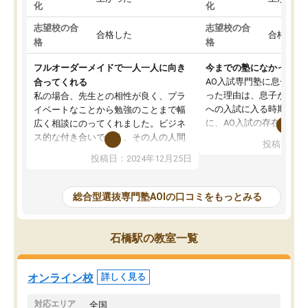
化
化
志望校の合
志望校の合
合格した
合格した
格
格
フルオーダーメイドで一人一人に向き
今までの塾になかったA
AO入試専門塾に息子を
合ってくれる
った理由は、息子が高校
私の場合、先生との相性が良く、プラ
への入試に入る時期に差
イベートなことから勉強のことまで幅
に、AO入試の存在を息
広く相談にのってくれました。ビジネ
してもその制度で合格し
ス的な付き合いでなく、その人の人間
投稿日：20
たことから、AOIに入塾
性までを適切に把握し、むきあってい
投稿日：2024年12月25日
思いました。
るなぁと強く感じることできました。
AOIでは、カウンセリン
また、他の先生の意見も聞いてみたい
で、AO入試を改めて知
と相談すると、他の先生も紹介してく
総合型選抜専門塾AOIの口コミをもっとみる
それに対しての具体的な
ださり、客観的なアドバイスもいただ
ことでした。更に子供の
くことができました（志望理由・自己
る適正等についても詳し
PR等の添削において）。そして、なに
石橋駅の教室一覧
でき、メンターの方々も
より自習室が解放されている点がよか
けてらっしゃいますので
ったです。友達と好きな時間に自習
せることができました。
し、お互いを高めあえる環境がありま
オンライン校
詳しく見る
した。
対応エリア
全国