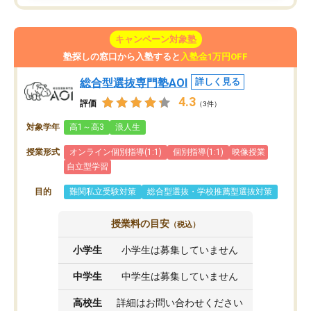
キャンペーン対象塾
塾探しの窓口から入塾すると
入塾金1万円OFF
総合型選抜専門塾AOI
詳しく見る
4.3
評価
（3件）
対象学年
高1～高3
浪人生
授業形式
オンライン個別指導(1:1)
個別指導(1:1)
映像授業
自立型学習
目的
難関私立受験対策
総合型選抜・学校推薦型選抜対策
授業料の目安
（税込）
小学生
小学生は募集していません
中学生
中学生は募集していません
高校生
詳細はお問い合わせください