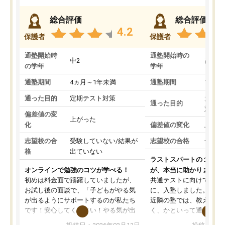
総合評価
総合評価
4.2
保護者
保護者
通塾開始時
通塾開始時の
中2
高3
の学年
学年
通塾期間
4ヵ月～1年未満
通塾期間
1～3
通った目的
定期テスト対策
大学入
通った目的
対策
偏差値の変
上がった
化
偏差値の変化
上がっ
志望校の合
受験していない/結果が
志望校の合格
合格し
格
出ていない
ラストスパートの１か月
オンラインで勉強のコツが学べる！
が、本当に助かりました
初めは料金面で躊躇していましたが、
共通テストに向けての追
お試し後の面談で、「子どもがやる気
に、入塾しました。田舎
が出るようにサポートするのが私たち
近隣の塾では、教えても
です！安心してください！やる気が出
く、かといって通うには
ないのは私たち講師の責任です」と言
が、トライならオンライ