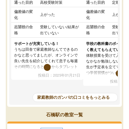
通った目的
高校受験対策
通った目的
定期テス
偏差値の変
偏差値の変
上がった
上がった
化
化
志望校の合
受験していない/結果が
志望校の合
受験して
格
出ていない
格
出ていな
サポートが充実している！
学校の教科書のポイント
うちは田舎で家庭教師なんてできるの
く教えてもらえている
かなと思ってましたが、オンラインで
体験授業を受けて入塾し
良い先生を紹介してくれて息子も毎週
なかなか勉強しない息子
その時間になると自分からタブレット
生が予定表を立ててくれ
を開いてzoomを繋げるようになりまし
つ学習習慣がついてきま
投稿日：2025年01月21日
た！5科目なんでもOKなのもとても気
オンラインで週に一度の
投稿日：20
に入っています
指導が無い日も予定表に
成績もだいぶ下の方でしたが、通い始
したり、LINEでわから
めて1年ほどだった今では平均点以上の
問できるのでとても助か
家庭教師のガンバの口コミをもっとみる
科目が増えてきました！あと1年受験ま
であるので無料の週末教室を使用しな
がら頑張って欲しいと思います！
石橋駅の教室一覧