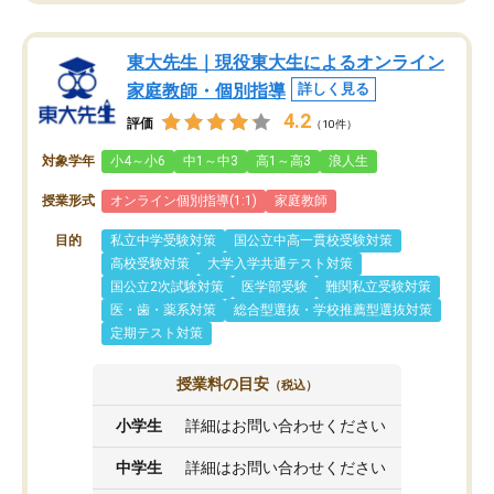
東大先生｜現役東大生によるオンライン
家庭教師・個別指導
詳しく見る
4.2
評価
（10件）
対象学年
小4～小6
中1～中3
高1～高3
浪人生
授業形式
オンライン個別指導(1:1)
家庭教師
目的
私立中学受験対策
国公立中高一貫校受験対策
高校受験対策
大学入学共通テスト対策
国公立2次試験対策
医学部受験
難関私立受験対策
医・歯・薬系対策
総合型選抜・学校推薦型選抜対策
定期テスト対策
授業料の目安
（税込）
小学生
詳細はお問い合わせください
中学生
詳細はお問い合わせください