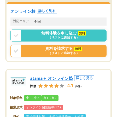
オンライン校
詳しく見る
対応エリア
全国
無料体験を申し込む
無料
（リストに追加する）
資料を請求する
無料
（リストに追加する）
atama＋ オンライン塾
詳しく見る
4.1
評価
（9件）
対象学年
中1～中2
高1～高2
授業形式
オンライン個別指導(1:1)
目的
高校受験対策
大学入学共通テスト対策