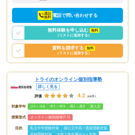
通話
電話で問い合わせする
無料
無料体験を申し込む
無料
（リストに追加する）
資料を請求する
無料
（リストに追加する）
トライのオンライン個別指導塾
詳しく見る
4.2
評価
（44件）
対象学年
小1～小6
中1～中3
高1～高3
浪人生
授業形式
オンライン個別指導(1:1)
目的
私立中学受験対策
国公立中高一貫校受験対策
高校受験対策
大学入学共通テスト対策