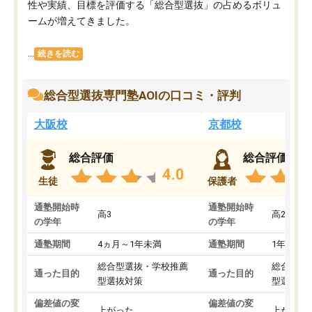
性や実績、目標を評価する「総合型選抜」の占めるボリュ
ームが増えてきました。
...
続きを読む
総合型選抜専門塾AOIの口コミ・評判
大阪校
京都校
総合評価
総合評価
4.0
生徒
保護者
通塾開始時
通塾開始時
高3
高2
の学年
の学年
通塾期間
4ヵ月～1年未満
通塾期間
1年以上
総合型選抜・学校推薦
総合型選
通った目的
通った目的
型選抜対策
型選抜対
偏差値の変
偏差値の変
上がった
上がった