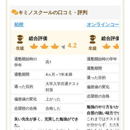
キミノスクールの口コミ・評判
柏校
オンラインコース
総合評価
総合評価
4.2
生徒
生徒
通塾開始時の
通塾開始時の学年
中
高1
学年
通塾期間
通塾期間
4ヵ月～1年未満
通った目的
大学入学共通テスト
通った目的
偏差値の変化
対策
志望校の合格
偏差値の変化
上がった
勉強のやり方を1から教
志望校の合格
合格した
自習の強い味方です。
これまではテスト前に何
良い先生が多く、充実した勉強ができ
か分からず、ただ机に座
た。