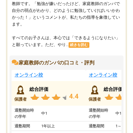
教師です。「勉強が嫌いだったけど、家庭教師のガンバで
自分の弱点がわかり、どのように勉強していけばいいかわ
かった！」というコメントが、私たちの指導を象徴してい
ます。
すべてのお子さんは、本心では「できるようになりたい」
と願っています。ただ、やり...
続きを読む
家庭教師のガンバの口コミ・評判
オンライン校
オンライン校
総合評価
総合評価
4.4
保護者
保護者
通塾開始時
通塾開始時
中1
中1
の学年
の学年
通塾期間
1年以上
通塾期間
1～3ヵ月