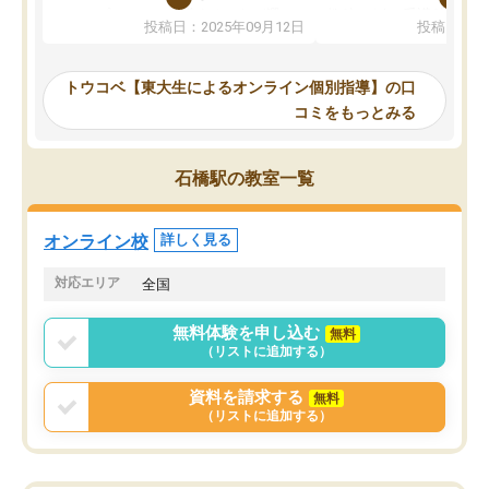
か、オプションは付帯するかなど選ぶ
教科でも)。受講科目や
投稿日：2025年09月12日
投稿日：20
事が出来ました。
めれるので、個人に合っ
講師とのマッチング後講師との初回ミ
ると思います。カリキュ
ーティングを行い、その講師で良いか
いなのがあり(有料)、受
トウコベ【東大生によるオンライン個別指導】の口
他の講師を希望するか子供との相性も
ことをどんなスケジュー
コミをもっとみる
見てから講師を決定する事ができま
くか相談したのですが、
す。
ち期待したものではなく
うちの子は、初回面談の講師の方で決
内容でした。それでも明
石橋駅の教室一覧
定しました。
やる気も出ましたし、苦
くなってきたようなので
オンラインツールを使用した単語帳の
お願いして良かったと思
オンライン校
詳しく見る
共有があり宿題もそちらで出される形
も合わなければチェンジ
でした。
娘は3科目ともずっと同
対応エリア
全国
2ヶ月で担当講師の方がお辞めになると
言う事で講師変更の申し出があり、あ
無料体験を申し込む
無料
まりに短期での変更だった為、塾に通
（リストに追加する）
う事にして退会しました。遅れも取り
戻せ、授業内容や講師の方は良かった
資料を請求する
無料
と思います。
（リストに追加する）