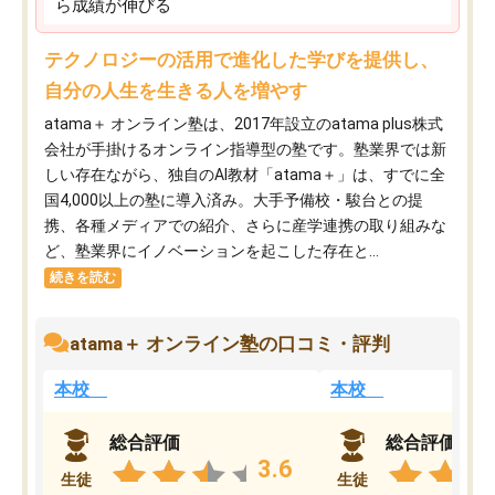
ら成績が伸びる
テクノロジーの活用で進化した学びを提供し、
自分の人生を生きる人を増やす
atama＋ オンライン塾は、2017年設立のatama plus株式
会社が手掛けるオンライン指導型の塾です。塾業界では新
しい存在ながら、独自のAI教材「atama＋」は、すでに全
国4,000以上の塾に導入済み。大手予備校・駿台との提
携、各種メディアでの紹介、さらに産学連携の取り組みな
ど、塾業界にイノベーションを起こした存在と...
続きを読む
atama＋ オンライン塾の口コミ・評判
本校
本校
総合評価
総合評価
3.6
生徒
生徒