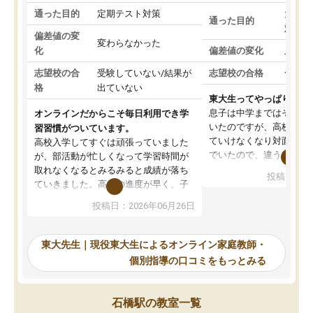
通った目的
定期テスト対策
大学入
通った目的
対策
偏差値の変
変わらなかった
化
偏差値の変化
上がっ
志望校の合
受験していない/結果が
志望校の合格
合格し
格
出ていない
東大生ってやっぱりすご
息子は中学まではそこそ
オンラインだからこそ毎日利用でき学
いたのですが、高校に入
習習慣がついています。
ていけなくなり対面の塾
高校入学してすぐは頑張っていました
でいたので、違うアプロ
が、部活動が忙しくなって学習時間が
考えて入りました。地元
取れなくなるとみるみると成績が落ち
投稿日：20
で、当初は模試でD判定
ていきました。高校の進度が早く、子
していたのですが、やは
供も家に帰って勉強の話すると嫌な反
投稿日：2026年06月26日
験勉強に詳しく、先生か
応を示します。東大先生にお願いして
受け合格できました。ま
からは効率的な計画を先生が立ててく
自習室が毎日使えていつ
れるので、親としても安心です。毎日
東大先生｜現役東大生によるオンライン家庭教師・
るのが心強かったようで
使える自習室とかもあり、わからない
個別指導の口コミをもっとみる
謝です。
ところがあれば先生が回答してくれる
のも重宝しています。
石橋駅の教室一覧