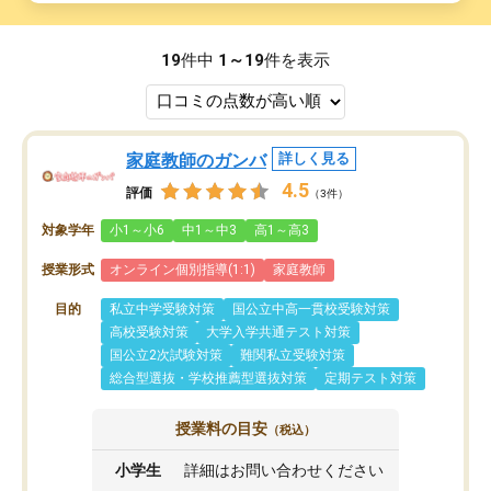
19
件中
1～19
件を表示
家庭教師のガンバ
詳しく見る
4.5
評価
（3件）
対象学年
小1～小6
中1～中3
高1～高3
授業形式
オンライン個別指導(1:1)
家庭教師
目的
私立中学受験対策
国公立中高一貫校受験対策
高校受験対策
大学入学共通テスト対策
国公立2次試験対策
難関私立受験対策
総合型選抜・学校推薦型選抜対策
定期テスト対策
授業料の目安
（税込）
小学生
詳細はお問い合わせください