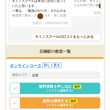
でしたが、キミノスクー
キミノスクールは本当に自分に合って
らは自習の質が劇的に変
いたと思います。
先生が毎日何をすべきか
一番は、「勉強のやり方」そのものを
投稿日：20
を明確にしてくれるので
徹底的に教わったことです。単に知識
ずに学習に取り組めるよ
を詰め込むのではなく、自学自習の習
投稿日：2026年04月16日
が一番の収穫です。
慣が身につくよう並走してくれるの
授業で教えてもらうとい
で、通塾日以外も机に向かうのが苦で
の仕方をコーチングして
はなくなりました。
キミノスクールの口コミをもっとみる
ルなので、家での学習習
身につきました。結果と
講師の方との距離も近く、親身なコー
た英語の偏差値が10以上
チングのおかげで、停滞期もモチベー
石橋駅の教室一覧
していた公立高校に無事
ションを維持できました。「やらされ
た。自分から学ぶ姿勢を
る勉強」から「目標のための勉強」へ
たい家庭には本当におす
意識が変わったことが、目標校への合
オンラインコース
詳しく見る
思います。
格に繋がったと思います。
対応エリア
全国
無料体験を申し込む
無料
（リストに追加する）
資料を請求する
無料
（リストに追加する）