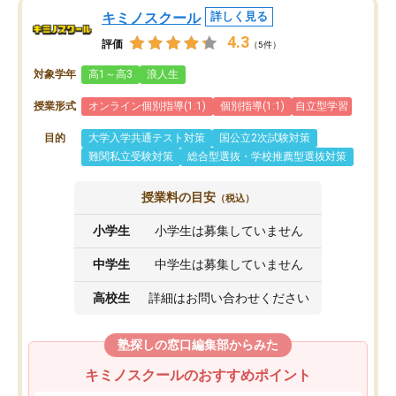
キミノスクール
詳しく見る
4.3
評価
（5件）
対象学年
高1～高3
浪人生
授業形式
オンライン個別指導(1:1)
個別指導(1:1)
自立型学習
目的
大学入学共通テスト対策
国公立2次試験対策
難関私立受験対策
総合型選抜・学校推薦型選抜対策
授業料の目安
（税込）
小学生
小学生は募集していません
中学生
中学生は募集していません
高校生
詳細はお問い合わせください
塾探しの窓口編集部からみた
キミノスクールのおすすめポイント