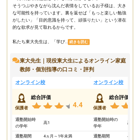
そうつぶやきながら沈んだ表情をしているお子様は、大き
な可能性を持っています。裏を返せば「もっと楽しい勉強
がしたい」「目的意識を持って、頑張りたい」という潜在
的な欲求が見て取れるからです。
私たち東大先生は、「学び...
続きを読む
東大先生｜現役東大生によるオンライン家庭
教師・個別指導の口コミ・評判
オンライン校
オンライン校
総合評価
総合評価
4.4
保護者
保護者
通塾開始時
通塾開始時の
高1
高3
の学年
学年
通塾期間
4ヵ月～1年未満
通塾期間
4ヵ月