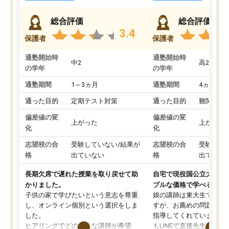
総合評価
総合評価
3.4
保護者
保護者
通塾開始時
通塾開始時
中2
高2
の学年
の学年
通塾期間
1～3ヵ月
通塾期間
4ヵ月～1
通った目的
定期テスト対策
通った目的
難関私立
偏差値の変
偏差値の変
上がった
上がった
化
化
志望校の合
受験していない/結果が
志望校の合
受験して
格
出ていない
格
出ていな
長期欠席で遅れた授業を取り戻せて助
自宅で現役国公立大学生
かりました。
ブルな価格で学べる
子供の家で学びたいという意志を尊重
娘の講師は東大生では無
し、オンライン個別という選択をしま
すが、お薦めの問題集や
した。
指導してくれています。2
ヒアリングでどのような講師が希望
もLINEで直接先生に質問