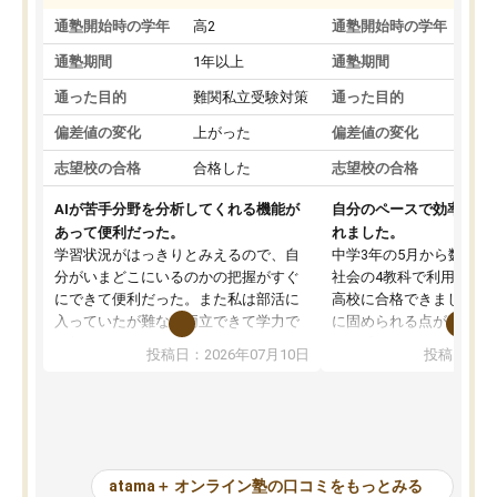
通塾開始時の学年
高2
通塾開始時の学年
中
通塾期間
1年以上
通塾期間
通った目的
難関私立受験対策
通った目的
偏差値の変化
上がった
偏差値の変化
志望校の合格
合格した
志望校の合格
AIが苦手分野を分析してくれる機能が
自分のペースで効率よく
あって便利だった。
れました。
学習状況がはっきりとみえるので、自
中学3年の5月から数学・
分がいまどこにいるのかの把握がすぐ
社会の4教科で利用し、偏
にできて便利だった。また私は部活に
高校に合格できました。
入っていたが難なく両立できて学力で
に固められる点が魅力で
も部活でも結果を残すことができてよ
れる「ウォームアップ」
投稿日：2026年07月10日
投稿日：20
かった。また問題演習の際に、自分が
項目のおかげで、手軽に
一度間違えた問題を繰り返し学習でき
せられます。何度も間違
たので苦手だった英語の克服につなが
「特訓」項目で徹底的に
った点もよかった。ただAIをアピール
め、苦手克服に非常に役
して活用するのは良かった点もあった
また、その日の勉強時間
が、自分で自分の管理ができない人に
元数が可視化されるので
atama＋ オンライン塾の口コミをもっとみる