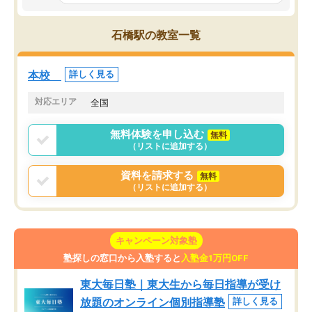
とっては難しい部分もあるのではない
しながら意欲的に取り組
かと思った。
常に効果を実感している
になった現在も大学受験
石橋駅の教室一覧
して利用しており、自信
すめできる塾です。
本校
詳しく見る
対応エリア
全国
無料体験を申し込む
無料
（リストに追加する）
資料を請求する
無料
（リストに追加する）
キャンペーン対象塾
塾探しの窓口から入塾すると
入塾金1万円OFF
東大毎日塾｜東大生から毎日指導が受け
放題のオンライン個別指導塾
詳しく見る