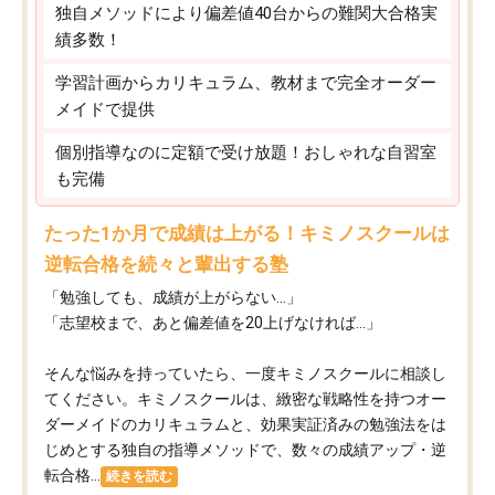
独自メソッドにより偏差値40台からの難関大合格実
績多数！
学習計画からカリキュラム、教材まで完全オーダー
メイドで提供
個別指導なのに定額で受け放題！おしゃれな自習室
も完備
たった1か月で成績は上がる！キミノスクールは
逆転合格を続々と輩出する塾
「勉強しても、成績が上がらない…」
「志望校まで、あと偏差値を20上げなければ…」
そんな悩みを持っていたら、一度キミノスクールに相談し
てください。キミノスクールは、緻密な戦略性を持つオー
ダーメイドのカリキュラムと、効果実証済みの勉強法をは
じめとする独自の指導メソッドで、数々の成績アップ・逆
転合格...
続きを読む