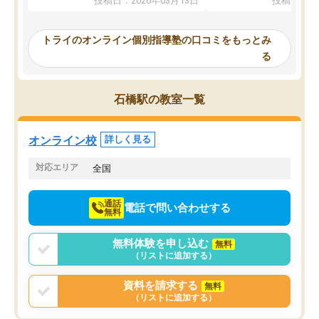
投稿日：2026年03月13日
投稿日：20
ってくださり、確かに！と考えて、思
可能なので本当に助かり
い切って入塾しました。英語が苦手だ
テストの内容重視でした
ったんですが、学生の先生から学ぶこ
らないところをピンポイ
トライのオンライン個別指導塾の口コミをもっとみ
とで、勉強のコツみたいなものをつか
頂いて、とてもわかりや
る
み、徐々に成績が上がったらいいなと
していました。一生を左
思っていました。何が今足りないのか
スト、多少お金がかかっ
を的確に指導いただき、子どももびっ
思い切って入塾してよか
石橋駅の教室一覧
くりするほど楽しんでやる気を持って
塾を受けています。狙い通り、少しず
つ成績も上がり、苦手意識も無くなっ
オンライン校
詳しく見る
てきたので、さらに苦手な数学も追加
でお願いしました。来年の高校受験に
対応エリア
全国
向けて頑張っています。
通話
電話で問い合わせする
無料
無料体験を申し込む
無料
（リストに追加する）
資料を請求する
無料
（リストに追加する）