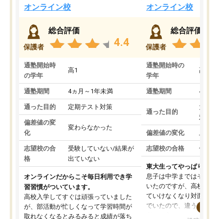
オンライン校
オンライン校
総合評価
総合評価
4.4
保護者
保護者
通塾開始時
通塾開始時の
高1
高3
の学年
学年
通塾期間
4ヵ月～1年未満
通塾期間
4ヵ月
通った目的
定期テスト対策
大学入
通った目的
対策
偏差値の変
変わらなかった
化
偏差値の変化
上がっ
志望校の合
受験していない/結果が
志望校の合格
合格し
格
出ていない
東大生ってやっぱりすご
息子は中学まではそこそ
オンラインだからこそ毎日利用でき学
いたのですが、高校に入
習習慣がついています。
ていけなくなり対面の塾
高校入学してすぐは頑張っていました
でいたので、違うアプロ
が、部活動が忙しくなって学習時間が
考えて入りました。地元
取れなくなるとみるみると成績が落ち