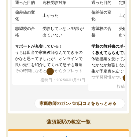
通った目的
高校受験対策
通った目的
定期テス
偏差値の変
偏差値の変
上がった
上がった
化
化
志望校の合
受験していない/結果が
志望校の合
受験して
格
出ていない
格
出ていな
サポートが充実している！
学校の教科書のポイント
うちは田舎で家庭教師なんてできるの
く教えてもらえている
かなと思ってましたが、オンラインで
体験授業を受けて入塾し
良い先生を紹介してくれて息子も毎週
なかなか勉強しない息子
その時間になると自分からタブレット
生が予定表を立ててくれ
を開いてzoomを繋げるようになりまし
つ学習習慣がついてきま
投稿日：2025年01月21日
た！5科目なんでもOKなのもとても気
オンラインで週に一度の
投稿日：20
に入っています
指導が無い日も予定表に
成績もだいぶ下の方でしたが、通い始
したり、LINEでわから
めて1年ほどだった今では平均点以上の
問できるのでとても助か
家庭教師のガンバの口コミをもっとみる
科目が増えてきました！あと1年受験ま
であるので無料の週末教室を使用しな
がら頑張って欲しいと思います！
蒲須坂駅の教室一覧