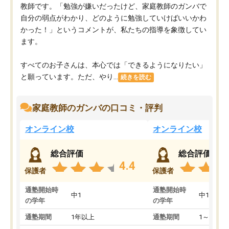
教師です。「勉強が嫌いだったけど、家庭教師のガンバで
自分の弱点がわかり、どのように勉強していけばいいかわ
かった！」というコメントが、私たちの指導を象徴してい
ます。
すべてのお子さんは、本心では「できるようになりたい」
と願っています。ただ、やり...
続きを読む
家庭教師のガンバの口コミ・評判
オンライン校
オンライン校
総合評価
総合評価
4.4
保護者
保護者
通塾開始時
通塾開始時
中1
中1
の学年
の学年
通塾期間
1年以上
通塾期間
1～3ヵ月