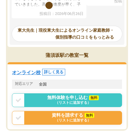
投稿日：20
で、当初は模試でD判定
ていきました。高校の進度が早く、子
していたのですが、やは
供も家に帰って勉強の話すると嫌な反
投稿日：2026年06月26日
験勉強に詳しく、先生か
応を示します。東大先生にお願いして
受け合格できました。ま
からは効率的な計画を先生が立ててく
自習室が毎日使えていつ
れるので、親としても安心です。毎日
東大先生｜現役東大生によるオンライン家庭教師・
るのが心強かったようで
使える自習室とかもあり、わからない
個別指導の口コミをもっとみる
謝です。
ところがあれば先生が回答してくれる
のも重宝しています。
蒲須坂駅の教室一覧
オンライン校
詳しく見る
対応エリア
全国
無料体験を申し込む
無料
（リストに追加する）
資料を請求する
無料
（リストに追加する）