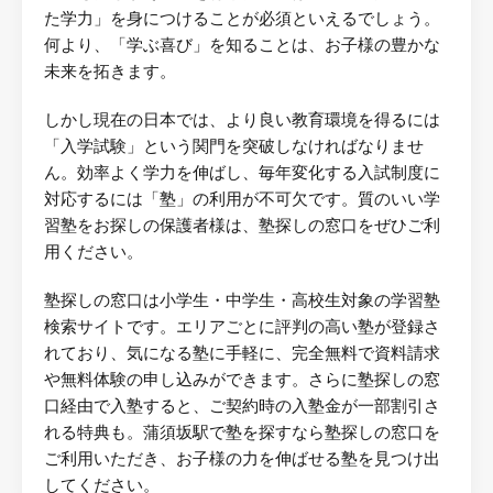
た学力」を身につけることが必須といえるでしょう。
何より、「学ぶ喜び」を知ることは、お子様の豊かな
未来を拓きます。
しかし現在の日本では、より良い教育環境を得るには
「入学試験」という関門を突破しなければなりませ
ん。効率よく学力を伸ばし、毎年変化する入試制度に
対応するには「塾」の利用が不可欠です。質のいい学
習塾をお探しの保護者様は、塾探しの窓口をぜひご利
用ください。
塾探しの窓口は小学生・中学生・高校生対象の学習塾
検索サイトです。エリアごとに評判の高い塾が登録さ
れており、気になる塾に手軽に、完全無料で資料請求
や無料体験の申し込みができます。さらに塾探しの窓
口経由で入塾すると、ご契約時の入塾金が一部割引さ
れる特典も。蒲須坂駅で塾を探すなら塾探しの窓口を
ご利用いただき、お子様の力を伸ばせる塾を見つけ出
してください。