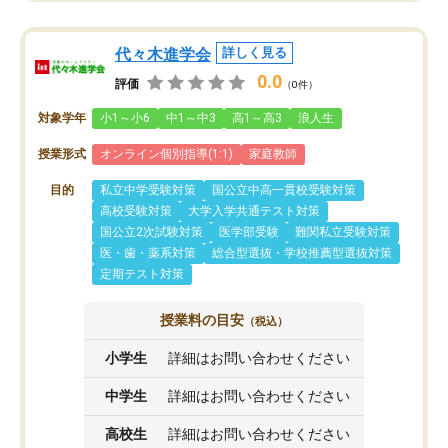
代々木進学会
詳しく見る
0.0
評価
（0件）
対象学年
小1～小6
中1～中3
高1～高3
浪人生
授業形式
オンライン個別指導(1:1)
家庭教師
目的
私立中学受験対策
国公立中高一貫校受験対策
高校受験対策
大学入学共通テスト対策
国公立2次試験対策
医学部受験
難関私立受験対策
医・歯・薬系対策
総合型選抜・学校推薦型選抜対策
定期テスト対策
授業料の目安
（税込）
小学生
詳細はお問い合わせください
中学生
詳細はお問い合わせください
高校生
詳細はお問い合わせください