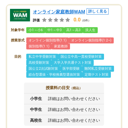
オンライン家庭教師WAM
詳しく見る
0.0
評価
（0件）
対象学年
小1～小6
中1～中3
高1～高3
浪人生
授業形式
オンライン個別指導(1:1)
オンライン個別指導(1:2~)
個別指導(1:1)
家庭教師
目的
私立中学受験対策
国公立中高一貫校受験対策
高校受験対策
大学入学共通テスト対策
国公立2次試験対策
医学部受験
難関私立受験対策
総合型選抜・学校推薦型選抜対策
定期テスト対策
授業料の目安
（税込）
小学生
詳細はお問い合わせください
中学生
詳細はお問い合わせください
高校生
詳細はお問い合わせください