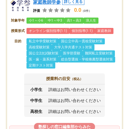
家庭教師学参
詳しく見る
0.0
評価
（0件）
対象学年
小1～小6
中1～中3
高1～高3
浪人生
授業形式
オンライン個別指導(1:1)
個別指導(1:1)
家庭教師
目的
私立中学受験対策
国公立中高一貫校受験対策
高校受験対策
大学入学共通テスト対策
国公立2次試験対策
医学部受験
難関私立受験対策
医・歯・薬系対策
総合型選抜・学校推薦型選抜対策
定期テスト対策
授業料の目安
（税込）
小学生
詳細はお問い合わせください
中学生
詳細はお問い合わせください
高校生
詳細はお問い合わせください
塾探しの窓口編集部からみた