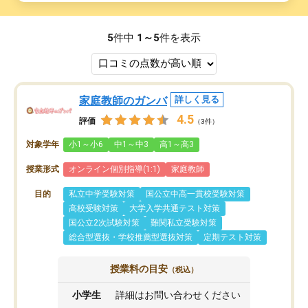
5
件中
1～5
件を表示
家庭教師のガンバ
詳しく見る
4.5
評価
（3件）
対象学年
小1～小6
中1～中3
高1～高3
授業形式
オンライン個別指導(1:1)
家庭教師
目的
私立中学受験対策
国公立中高一貫校受験対策
高校受験対策
大学入学共通テスト対策
国公立2次試験対策
難関私立受験対策
総合型選抜・学校推薦型選抜対策
定期テスト対策
授業料の目安
（税込）
小学生
詳細はお問い合わせください