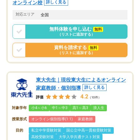
オンライン校
詳しく見る
対応エリア
全国
無料体験を申し込む
無料
（リストに追加する）
資料を請求する
無料
（リストに追加する）
東大先生｜現役東大生によるオンライン
家庭教師・個別指導
詳しく見る
4.2
評価
（10件）
対象学年
小4～小6
中1～中3
高1～高3
浪人生
授業形式
オンライン個別指導(1:1)
家庭教師
目的
私立中学受験対策
国公立中高一貫校受験対策
高校受験対策
大学入学共通テスト対策