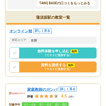
大学生の目だけでなく、数人の大人に
総合型選抜対策として志
TANQ BASEの口コミをもっとみる
も目を通して頂ける。そのため多くの
接・小論文などの技術指
意見を聞くことができ、より良いもの
ション内容になっていま
を推敲することが可能だ。
選抜を通して将来自分が
蒲須坂駅の教室一覧
どの人も優しく、親身に接してくださ
のかといった人生設計・
るのでやる気も出て、良かったで
を社会人として働いてい
す！！
に考える事が出来る環境
オンライン校
詳しく見る
番の魅力だと思います。
い事が何もない所から社
対応エリア
全国
ポートを受け、学びたい
標を見つける事が出来ま
無料体験を申し込む
無料
（リストに追加する）
資料を請求する
無料
（リストに追加する）
家庭教師のガンバ
詳しく見る
4.5
評価
（3件）
対象学年
小1～小6
中1～中3
高1～高3