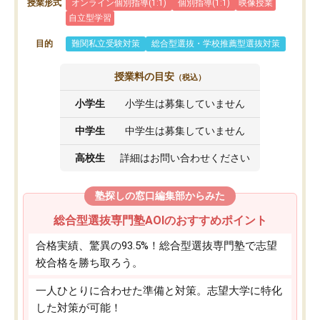
授業形式
オンライン個別指導(1:1)
個別指導(1:1)
映像授業
自立型学習
目的
難関私立受験対策
総合型選抜・学校推薦型選抜対策
授業料の目安
（税込）
小学生
小学生は募集していません
中学生
中学生は募集していません
高校生
詳細はお問い合わせください
塾探しの窓口編集部からみた
総合型選抜専門塾AOIのおすすめポイント
合格実績、驚異の93.5%！総合型選抜専門塾で志望
校合格を勝ち取ろう。
一人ひとりに合わせた準備と対策。志望大学に特化
した対策が可能！