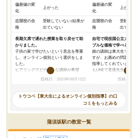
偏差値の変
偏差値の変
上がった
上がった
化
化
志望校の合
受験していない/結果が
志望校の合
受験して
格
出ていない
格
出ていな
長期欠席で遅れた授業を取り戻せて助
自宅で現役国公立大学生
かりました。
ブルな価格で学べる
子供の家で学びたいという意志を尊重
娘の講師は東大生では無
し、オンライン個別という選択をしま
すが、お薦めの問題集や
した。
指導してくれています。2
ヒアリングでどのような講師が希望
もLINEで直接先生に質問
か、オプションは付帯するかなど選ぶ
教科でも)。受講科目や
投稿日：2025年09月12日
投稿日：20
事が出来ました。
めれるので、個人に合っ
講師とのマッチング後講師との初回ミ
ると思います。カリキュ
ーティングを行い、その講師で良いか
いなのがあり(有料)、受
トウコベ【東大生によるオンライン個別指導】の口
他の講師を希望するか子供との相性も
ことをどんなスケジュー
コミをもっとみる
見てから講師を決定する事ができま
くか相談したのですが、
す。
ち期待したものではなく
うちの子は、初回面談の講師の方で決
内容でした。それでも明
蒲須坂駅の教室一覧
定しました。
やる気も出ましたし、苦
くなってきたようなので
オンラインツールを使用した単語帳の
お願いして良かったと思