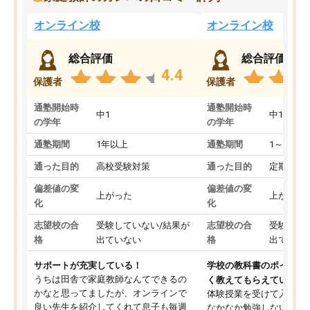
オンライン校
オンライン校
総合評価
総合評価
4.4
保護者
保護者
通塾開始時
通塾開始時
中1
中1
の学年
の学年
通塾期間
1年以上
通塾期間
1～3ヵ月
通った目的
高校受験対策
通った目的
定期テス
偏差値の変
偏差値の変
上がった
上がった
化
化
志望校の合
受験していない/結果が
志望校の合
受験して
格
出ていない
格
出ていな
サポートが充実している！
学校の教科書のポイント
うちは田舎で家庭教師なんてできるの
く教えてもらえている
かなと思ってましたが、オンラインで
体験授業を受けて入塾し
良い先生を紹介してくれて息子も毎週
なかなか勉強しない息子