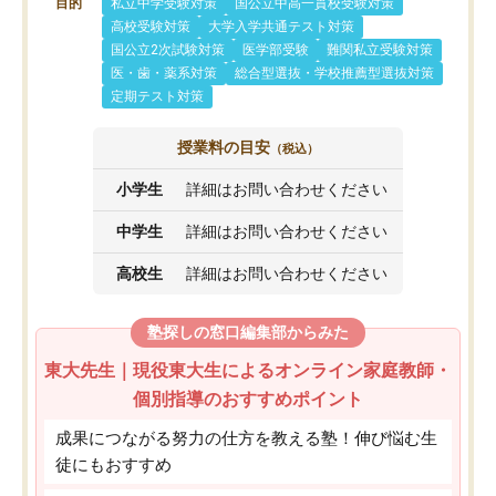
目的
私立中学受験対策
国公立中高一貫校受験対策
高校受験対策
大学入学共通テスト対策
国公立2次試験対策
医学部受験
難関私立受験対策
医・歯・薬系対策
総合型選抜・学校推薦型選抜対策
定期テスト対策
授業料の目安
（税込）
小学生
詳細はお問い合わせください
中学生
詳細はお問い合わせください
高校生
詳細はお問い合わせください
塾探しの窓口編集部からみた
東大先生｜現役東大生によるオンライン家庭教師・
個別指導のおすすめポイント
成果につながる努力の仕方を教える塾！伸び悩む生
徒にもおすすめ