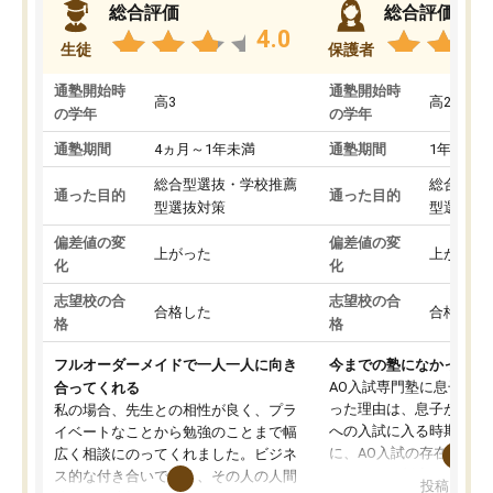
総合評価
総合評価
4.0
生徒
保護者
通塾開始時
通塾開始時
高3
高2
の学年
の学年
通塾期間
4ヵ月～1年未満
通塾期間
1年以上
総合型選抜・学校推薦
総合型選
通った目的
通った目的
型選抜対策
型選抜対
偏差値の変
偏差値の変
上がった
上がった
化
化
志望校の合
志望校の合
合格した
合格した
格
格
フルオーダーメイドで一人一人に向き
今までの塾になかったA
AO入試専門塾に息子を
合ってくれる
った理由は、息子が高校
私の場合、先生との相性が良く、プラ
への入試に入る時期に差
イベートなことから勉強のことまで幅
に、AO入試の存在を息
広く相談にのってくれました。ビジネ
してもその制度で合格し
ス的な付き合いでなく、その人の人間
投稿日：20