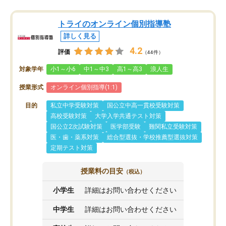
トライのオンライン個別指導塾
詳しく見る
4.2
評価
（44件）
対象学年
小1～小6
中1～中3
高1～高3
浪人生
授業形式
オンライン個別指導(1:1)
目的
私立中学受験対策
国公立中高一貫校受験対策
高校受験対策
大学入学共通テスト対策
国公立2次試験対策
医学部受験
難関私立受験対策
医・歯・薬系対策
総合型選抜・学校推薦型選抜対策
定期テスト対策
授業料の目安
（税込）
小学生
詳細はお問い合わせください
中学生
詳細はお問い合わせください