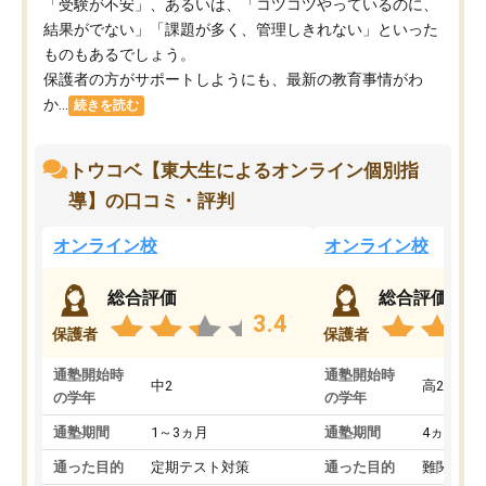
「受験が不安」、あるいは、「コツコツやっているのに、
結果がでない」「課題が多く、管理しきれない」といった
ものもあるでしょう。
保護者の方がサポートしようにも、最新の教育事情がわ
か...
続きを読む
トウコベ【東大生によるオンライン個別指
導】の口コミ・評判
オンライン校
オンライン校
総合評価
総合評価
3.4
保護者
保護者
通塾開始時
通塾開始時
中2
高2
の学年
の学年
通塾期間
1～3ヵ月
通塾期間
4ヵ月～1
通った目的
定期テスト対策
通った目的
難関私立