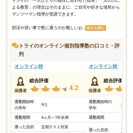
トライの「一人ひとりの個性に合わせた指導」「人の力に
よる教育」の理念はそのままに、ご自宅や好きな場所から
マンツーマン指導が受講できます。
部活や習い事で塾に通うのが難しいお...
続きを読む
トライのオンライン個別指導塾の口コミ・評
判
オンライン校
オンライン校
総合評価
総合評価
4.2
保護者
保護者
通塾開始時
通塾開始時の
中2
高3
の学年
学年
通塾期間
4ヵ月～1年未満
通塾期間
1～3
通った目的
定期テスト対策
大学入
通った目的