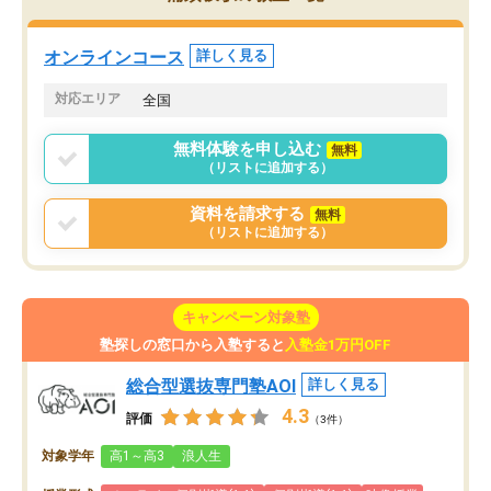
していた公立高校に無事
ションを維持できました。「やらされ
た。自分から学ぶ姿勢を
る勉強」から「目標のための勉強」へ
たい家庭には本当におす
意識が変わったことが、目標校への合
オンラインコース
詳しく見る
思います。
格に繋がったと思います。
対応エリア
全国
無料体験を申し込む
無料
（リストに追加する）
資料を請求する
無料
（リストに追加する）
キャンペーン対象塾
塾探しの窓口から入塾すると
入塾金1万円OFF
総合型選抜専門塾AOI
詳しく見る
4.3
評価
（3件）
対象学年
高1～高3
浪人生