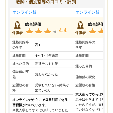
教師・個別指導の口コミ・評判
オンライン校
オンライン校
総合評価
総合評価
4.4
保護者
保護者
通塾開始時
通塾開始時の
高1
高3
の学年
学年
通塾期間
4ヵ月～1年未満
通塾期間
4ヵ月
通った目的
定期テスト対策
大学入
通った目的
対策
偏差値の変
変わらなかった
化
偏差値の変化
上がっ
志望校の合
受験していない/結果が
志望校の合格
合格し
格
出ていない
東大生ってやっぱりすご
息子は中学まではそこそ
オンラインだからこそ毎日利用でき学
いたのですが、高校に入
習習慣がついています。
ていけなくなり対面の塾
高校入学してすぐは頑張っていました