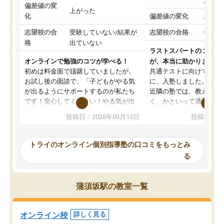
対策
偏差値の変
上がった
化
偏差値の変化
上がっ
志望校の合
受験していない/結果が
志望校の合格
合格し
格
出ていない
ラストスパートの１か月
オンラインで勉強のコツが学べる！
が、本当に助かりました
初めは料金面で躊躇していましたが、
共通テストに向けての追
お試し後の面談で、「子どもがやる気
に、入塾しました。田舎
が出るようにサポートするのが私たち
近隣の塾では、教えても
です！安心してください！やる気が出
く、かといって通うには
ないのは私たち講師の責任です」と言
が、トライならオンライ
投稿日：2026年03月13日
投稿日：20
ってくださり、確かに！と考えて、思
可能なので本当に助かり
い切って入塾しました。英語が苦手だ
テストの内容重視でした
ったんですが、学生の先生から学ぶこ
らないところをピンポイ
トライのオンライン個別指導塾の口コミをもっとみ
とで、勉強のコツみたいなものをつか
頂いて、とてもわかりや
る
み、徐々に成績が上がったらいいなと
していました。一生を左
思っていました。何が今足りないのか
スト、多少お金がかかっ
を的確に指導いただき、子どももびっ
思い切って入塾してよか
蒲須坂駅の教室一覧
くりするほど楽しんでやる気を持って
塾を受けています。狙い通り、少しず
つ成績も上がり、苦手意識も無くなっ
オンライン校
詳しく見る
てきたので、さらに苦手な数学も追加