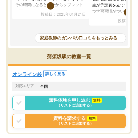
その時間になると自分からタブレット
生が予定表を立ててくれ
を開いてzoomを繋げるようになりまし
つ学習習慣がついてきま
投稿日：2025年01月21日
た！5科目なんでもOKなのもとても気
オンラインで週に一度の
投稿日：20
に入っています
指導が無い日も予定表に
成績もだいぶ下の方でしたが、通い始
したり、LINEでわから
めて1年ほどだった今では平均点以上の
問できるのでとても助か
家庭教師のガンバの口コミをもっとみる
科目が増えてきました！あと1年受験ま
であるので無料の週末教室を使用しな
がら頑張って欲しいと思います！
蒲須坂駅の教室一覧
オンライン校
詳しく見る
対応エリア
全国
無料体験を申し込む
無料
（リストに追加する）
資料を請求する
無料
（リストに追加する）