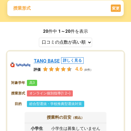
授業形式
変更
20
件中
1～20
件を表示
TANQ BASE
詳しく見る
4.6
評価
（8件）
対象学年
高3
授業形式
オンライン個別指導(1:2~)
目的
総合型選抜・学校推薦型選抜対策
授業料の目安
（税込）
小学生
小学生は募集していません