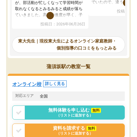
でいたので、違うアプロ
が、部活動が忙しくなって学習時間が
考えて入りました。地元
取れなくなるとみるみると成績が落ち
投稿日：20
で、当初は模試でD判定
ていきました。高校の進度が早く、子
していたのですが、やは
供も家に帰って勉強の話すると嫌な反
投稿日：2026年06月26日
験勉強に詳しく、先生か
応を示します。東大先生にお願いして
受け合格できました。ま
からは効率的な計画を先生が立ててく
自習室が毎日使えていつ
れるので、親としても安心です。毎日
東大先生｜現役東大生によるオンライン家庭教師・
るのが心強かったようで
使える自習室とかもあり、わからない
個別指導の口コミをもっとみる
謝です。
ところがあれば先生が回答してくれる
のも重宝しています。
蒲須坂駅の教室一覧
オンライン校
詳しく見る
対応エリア
全国
無料体験を申し込む
無料
（リストに追加する）
資料を請求する
無料
（リストに追加する）