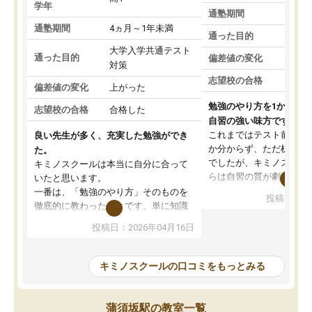
学年
通塾期間
通塾期間
4ヵ月～1年未満
通った目的
大学入学共通テスト
通った目的
偏差値の変化
対策
志望校の合格
偏差値の変化
上がった
勉強のやり方を1から教
志望校の合格
合格した
自習の強い味方です。
これまではテスト前に何
良い先生が多く、充実した勉強ができ
か分からず、ただ机に座
た。
でしたが、キミノスクー
キミノスクールは本当に自分に合って
らは自習の質が劇的に変
いたと思います。
先生が毎日何をすべきか
一番は、「勉強のやり方」そのものを
投稿日：20
を明確にしてくれるので
徹底的に教わったことです。単に知識
ずに学習に取り組めるよ
を詰め込むのではなく、自学自習の習
投稿日：2026年04月16日
が一番の収穫です。
慣が身につくよう並走してくれるの
授業で教えてもらうとい
で、通塾日以外も机に向かうのが苦で
の仕方をコーチングして
はなくなりました。
キミノスクールの口コミをもっとみる
ルなので、家での学習習
身につきました。結果と
講師の方との距離も近く、親身なコー
た英語の偏差値が10以上
チングのおかげで、停滞期もモチベー
蒲須坂駅の教室一覧