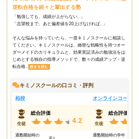
逆転合格を続々と輩出する塾
「勉強しても、成績が上がらない…」
「志望校まで、あと偏差値を20上げなければ…」
そんな悩みを持っていたら、一度キミノスクールに相談し
てください。キミノスクールは、緻密な戦略性を持つオー
ダーメイドのカリキュラムと、効果実証済みの勉強法をは
じめとする独自の指導メソッドで、数々の成績アップ・逆
転合格...
続きを読む
キミノスクールの口コミ・評判
柏校
オンラインコース
総合評価
総合評価
4.2
生徒
生徒
通塾開始時の
通塾開始時の学年
中
高1