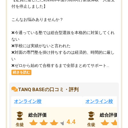
付を停止しました】
こんなお悩みありませんか？
❌今通っている塾では総合型選抜を本格的に対策してくれ
ない
❌学校には実績がないと言われた
❌対面の専門塾を掛け持ちするのは経済的、時間的に厳し
い
❌ゼロから始めて合格するまで全部まとめてサポート...
続きを読む
TANQ BASEの口コミ・評判
オンライン校
オンライン校
総合評価
総合評価
4.4
生徒
生徒