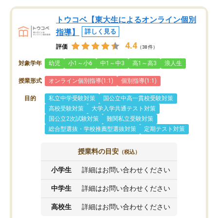
トウコベ【東大生によるオンライン個別
指導】
詳しく見る
4.4
評価
（38件）
対象学年
幼児
小1～小6
中1～中3
高1～高3
浪人生
授業形式
オンライン個別指導(1:1)
個別指導(1:1)
目的
私立中学受験対策
国公立中高一貫校受験対策
高校受験対策
大学入学共通テスト対策
国公立2次試験対策
難関私立受験対策
総合型選抜・学校推薦型選抜対策
定期テスト対策
授業料の目安
（税込）
小学生
詳細はお問い合わせください
中学生
詳細はお問い合わせください
高校生
詳細はお問い合わせください