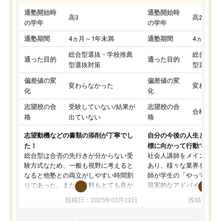
通塾開始時
通塾開始時
高3
高2
の学年
の学年
通塾期間
4ヵ月～1年未満
通塾期間
4ヵ月～1
総合型選抜・学校推薦
総合型選
通った目的
通った目的
型選抜対策
型選抜対
偏差値の変
偏差値の変
変わらなかった
変わらな
化
化
志望校の合
受験していない/結果が
志望校の合
合格した
格
出ていない
格
志望動機などの書類の添削が丁寧でし
自分の今後の人生と真剣
た！
標に向かって行動できる
総合型は合否の先行きが分からない受
社会人講師をメインとし
験方式なため、一般も視野に考えると
あり、様々な業界を経験
なると他塾との両立がしやすい時間割
師が学生の「やってみた
りであった。また授業料もとても良か
現実的なアドバイスを行
った。
す。基本応援ベースなの
投稿日：2025年03月22日
投稿日：20
総合型の多くの塾は大学生が見ること
分野について学生知識で
が多いが、はたらく部総合型コースは
い部分まで深ぼる事が出