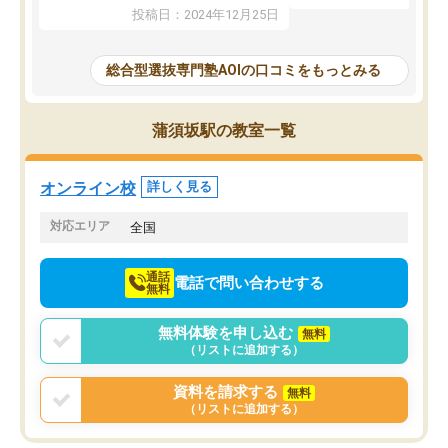
たことから、AOIに入塾
性までを適切に把握し、むきあってい
投稿日：2024年12月25日
思いました。
るなぁと強く感じることできました。
AOIでは、カウンセリン
また、他の先生の意見も聞いてみたい
で、AO入試を改めて知
と相談すると、他の先生も紹介してく
総合型選抜専門塾AOIの口コミをもっとみる
それに対しての具体的な
ださり、客観的なアドバイスもいただ
ことでした。更に子供の
くことができました（志望理由・自己
る適正等についても詳し
PR等の添削において）。そして、なに
蒲須坂駅の教室一覧
でき、メンターの方々も
より自習室が解放されている点がよか
けてらっしゃいますので
ったです。友達と好きな時間に自習
せることができました。
し、お互いを高めあえる環境がありま
オンライン校
詳しく見る
した。
対応エリア
全国
通話
電話で問い合わせする
無料
無料体験を申し込む
無料
（リストに追加する）
資料を請求する
無料
（リストに追加する）