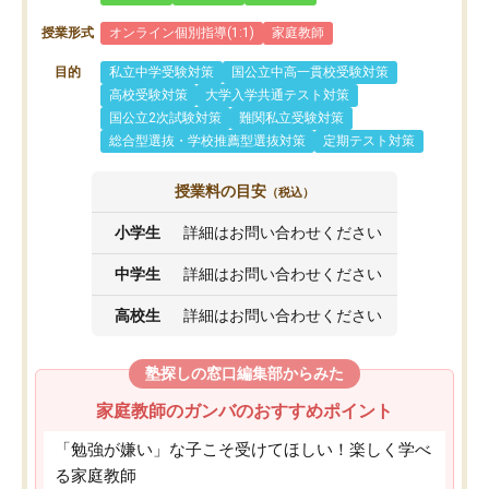
授業形式
オンライン個別指導(1:1)
家庭教師
目的
私立中学受験対策
国公立中高一貫校受験対策
高校受験対策
大学入学共通テスト対策
国公立2次試験対策
難関私立受験対策
総合型選抜・学校推薦型選抜対策
定期テスト対策
授業料の目安
（税込）
小学生
詳細はお問い合わせください
中学生
詳細はお問い合わせください
高校生
詳細はお問い合わせください
塾探しの窓口編集部からみた
家庭教師のガンバのおすすめポイント
「勉強が嫌い」な子こそ受けてほしい！楽しく学べ
る家庭教師