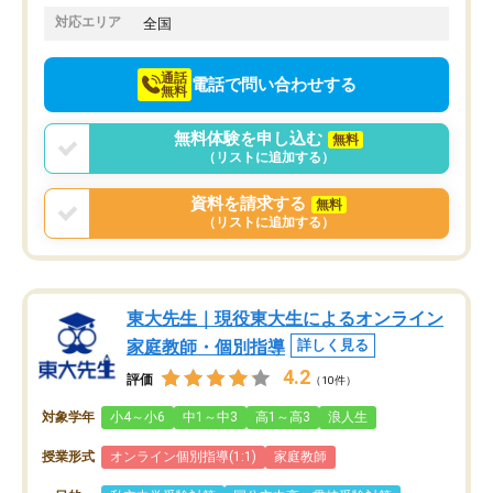
でお願いしました。来年の高校受験に
対応エリア
全国
向けて頑張っています。
通話
電話で問い合わせする
無料
無料体験を申し込む
無料
（リストに追加する）
資料を請求する
無料
（リストに追加する）
東大先生｜現役東大生によるオンライン
家庭教師・個別指導
詳しく見る
4.2
評価
（10件）
対象学年
小4～小6
中1～中3
高1～高3
浪人生
授業形式
オンライン個別指導(1:1)
家庭教師