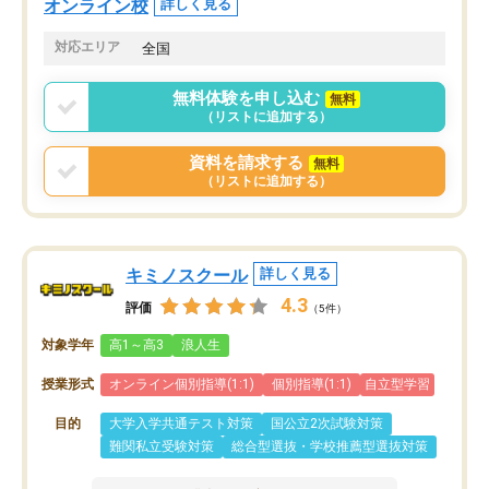
オンライン校
詳しく見る
共有があり宿題もそちらで出される形
も合わなければチェンジ
でした。
娘は3科目ともずっと同
対応エリア
全国
2ヶ月で担当講師の方がお辞めになると
言う事で講師変更の申し出があり、あ
無料体験を申し込む
無料
まりに短期での変更だった為、塾に通
（リストに追加する）
う事にして退会しました。遅れも取り
戻せ、授業内容や講師の方は良かった
資料を請求する
無料
と思います。
（リストに追加する）
キミノスクール
詳しく見る
4.3
評価
（5件）
対象学年
高1～高3
浪人生
授業形式
オンライン個別指導(1:1)
個別指導(1:1)
自立型学習
目的
大学入学共通テスト対策
国公立2次試験対策
難関私立受験対策
総合型選抜・学校推薦型選抜対策