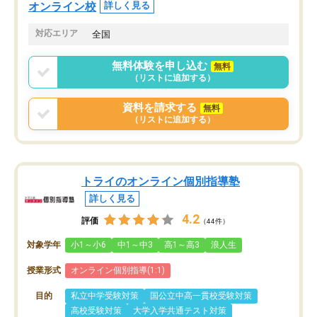
オンラインツールを使用した単語帳の
お願いして良かったと思
オンライン校
詳しく見る
共有があり宿題もそちらで出される形
も合わなければチェンジ
でした。
娘は3科目ともずっと同
対応エリア
全国
2ヶ月で担当講師の方がお辞めになると
言う事で講師変更の申し出があり、あ
無料体験を申し込む
無料
まりに短期での変更だった為、塾に通
（リストに追加する）
う事にして退会しました。遅れも取り
戻せ、授業内容や講師の方は良かった
資料を請求する
無料
と思います。
（リストに追加する）
トライのオンライン個別指導塾
詳しく見る
4.2
評価
（44件）
対象学年
小1～小6
中1～中3
高1～高3
浪人生
授業形式
オンライン個別指導(1:1)
目的
私立中学受験対策
国公立中高一貫校受験対策
高校受験対策
大学入学共通テスト対策