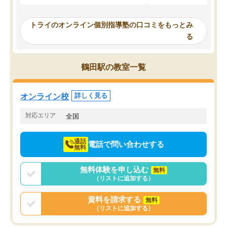
ってくださり、確かに！と考えて、思
可能なので本当に助かり
い切って入塾しました。英語が苦手だ
テストの内容重視でした
ったんですが、学生の先生から学ぶこ
らないところをピンポイ
トライのオンライン個別指導塾の口コミをもっとみ
とで、勉強のコツみたいなものをつか
頂いて、とてもわかりや
る
み、徐々に成績が上がったらいいなと
していました。一生を左
思っていました。何が今足りないのか
スト、多少お金がかかっ
を的確に指導いただき、子どももびっ
思い切って入塾してよか
鶴田駅の教室一覧
くりするほど楽しんでやる気を持って
塾を受けています。狙い通り、少しず
つ成績も上がり、苦手意識も無くなっ
オンライン校
詳しく見る
てきたので、さらに苦手な数学も追加
でお願いしました。来年の高校受験に
対応エリア
全国
向けて頑張っています。
通話
電話で問い合わせする
無料
無料体験を申し込む
無料
（リストに追加する）
資料を請求する
無料
（リストに追加する）