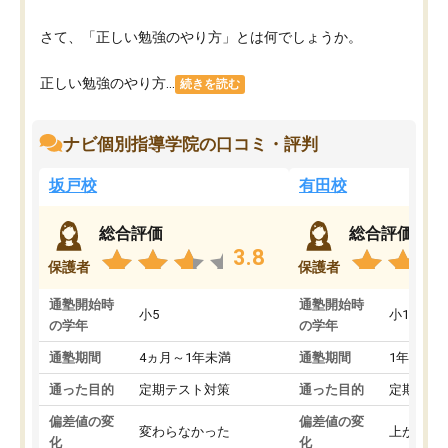
さて、「正しい勉強のやり方」とは何でしょうか。
正しい勉強のやり方...
続きを読む
ナビ個別指導学院の口コミ・評判
坂戸校
有田校
総合評価
総合評価
3.8
保護者
保護者
通塾開始時
通塾開始時
小5
小1
の学年
の学年
通塾期間
4ヵ月～1年未満
通塾期間
1年以上
通った目的
定期テスト対策
通った目的
定期テス
偏差値の変
偏差値の変
変わらなかった
上がった
化
化