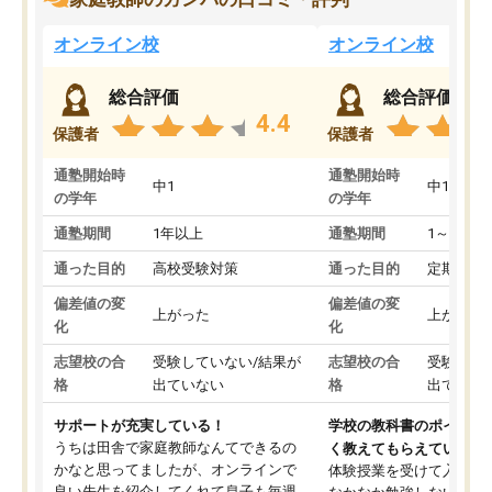
オンライン校
オンライン校
総合評価
総合評価
4.4
保護者
保護者
通塾開始時
通塾開始時
中1
中1
の学年
の学年
通塾期間
1年以上
通塾期間
1～3ヵ月
通った目的
高校受験対策
通った目的
定期テス
偏差値の変
偏差値の変
上がった
上がった
化
化
志望校の合
受験していない/結果が
志望校の合
受験して
格
出ていない
格
出ていな
サポートが充実している！
学校の教科書のポイント
うちは田舎で家庭教師なんてできるの
く教えてもらえている
かなと思ってましたが、オンラインで
体験授業を受けて入塾し
良い先生を紹介してくれて息子も毎週