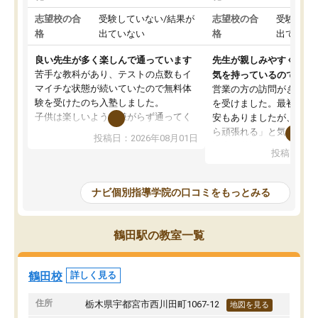
志望校の合
受験していない/結果が
志望校の合
受験して
格
出ていない
格
出ていな
良い先生が多く楽しんで通っています
先生が親しみやすく勉強
苦手な教科があり、テストの点数もイ
気を持っているので安心
マイチな状態が続いていたので無料体
営業の方の訪問がきっか
験を受けたのち入塾しました。
を受けました。最初は続
子供は楽しいようで嫌がらず通ってく
安もありましたが、子ど
れています。
ら頑張れる」と気に入り
投稿日：2026年08月01日
先生は良い方が多く、いつも笑顔で対
以上お世話になっていま
投稿日：20
応して頂けるので安心してお任せする
ても分かりやすく、学校
ことができます。
き方や、子どもに合った
教室は少し狭い印象なので夜の時間帯
方を丁寧に教えてくださ
ナビ個別指導学院の口コミをもっとみる
など生徒さんが多い時間帯は手狭では
が深まっていると感じま
ないかな？と感じます。
熱心で、一人ひとりの苦
また駅前にあるのでアクセスは良いで
握し、復習や講習を通し
鶴田駅の教室一覧
すが駐車場がないのでお迎えの際に近
ポートしてくださいます
隣のコインパーキングを利用または路
前より勉強に前向きに取
上駐車をするしかない点が少し不便で
になり、安心して通わせ
鶴田校
詳しく見る
す。
感じています。これから
りたいと思える塾です。
住所
栃木県宇都宮市西川田町1067-12
地図を見る