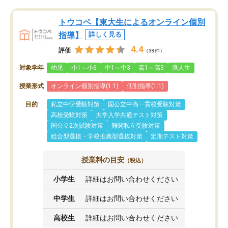
トウコベ【東大生によるオンライン個別
指導】
詳しく見る
4.4
評価
（38件）
対象学年
幼児
小1～小6
中1～中3
高1～高3
浪人生
授業形式
オンライン個別指導(1:1)
個別指導(1:1)
目的
私立中学受験対策
国公立中高一貫校受験対策
高校受験対策
大学入学共通テスト対策
国公立2次試験対策
難関私立受験対策
総合型選抜・学校推薦型選抜対策
定期テスト対策
授業料の目安
（税込）
小学生
詳細はお問い合わせください
中学生
詳細はお問い合わせください
高校生
詳細はお問い合わせください