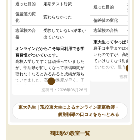
通った目的
定期テスト対策
大学入
通った目的
対策
偏差値の変
変わらなかった
化
偏差値の変化
上がっ
志望校の合
受験していない/結果が
志望校の合格
合格し
格
出ていない
東大生ってやっぱりすご
息子は中学まではそこそ
オンラインだからこそ毎日利用でき学
いたのですが、高校に入
習習慣がついています。
ていけなくなり対面の塾
高校入学してすぐは頑張っていました
でいたので、違うアプロ
が、部活動が忙しくなって学習時間が
考えて入りました。地元
取れなくなるとみるみると成績が落ち
投稿日：20
で、当初は模試でD判定
ていきました。高校の進度が早く、子
していたのですが、やは
供も家に帰って勉強の話すると嫌な反
投稿日：2026年06月26日
験勉強に詳しく、先生か
応を示します。東大先生にお願いして
受け合格できました。ま
からは効率的な計画を先生が立ててく
自習室が毎日使えていつ
れるので、親としても安心です。毎日
東大先生｜現役東大生によるオンライン家庭教師・
るのが心強かったようで
使える自習室とかもあり、わからない
個別指導の口コミをもっとみる
謝です。
ところがあれば先生が回答してくれる
のも重宝しています。
鶴田駅の教室一覧