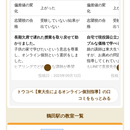
偏差値の変
偏差値の変
上がった
上がった
化
化
志望校の合
受験していない/結果が
志望校の合
受験して
格
出ていない
格
出ていな
長期欠席で遅れた授業を取り戻せて助
自宅で現役国公立大学生
かりました。
ブルな価格で学べる
子供の家で学びたいという意志を尊重
娘の講師は東大生では無
し、オンライン個別という選択をしま
すが、お薦めの問題集や
した。
指導してくれています。2
ヒアリングでどのような講師が希望
もLINEで直接先生に質問
か、オプションは付帯するかなど選ぶ
教科でも)。受講科目や
投稿日：2025年09月12日
投稿日：20
事が出来ました。
めれるので、個人に合っ
講師とのマッチング後講師との初回ミ
ると思います。カリキュ
ーティングを行い、その講師で良いか
いなのがあり(有料)、受
トウコベ【東大生によるオンライン個別指導】の口
他の講師を希望するか子供との相性も
ことをどんなスケジュー
コミをもっとみる
見てから講師を決定する事ができま
くか相談したのですが、
す。
ち期待したものではなく
うちの子は、初回面談の講師の方で決
内容でした。それでも明
鶴田駅の教室一覧
定しました。
やる気も出ましたし、苦
くなってきたようなので