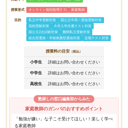
授業形式
オンライン個別指導(1:1)
家庭教師
目的
私立中学受験対策
国公立中高一貫校受験対策
高校受験対策
大学入学共通テスト対策
国公立2次試験対策
難関私立受験対策
総合型選抜・学校推薦型選抜対策
定期テスト対策
授業料の目安
（税込）
小学生
詳細はお問い合わせください
中学生
詳細はお問い合わせください
高校生
詳細はお問い合わせください
塾探しの窓口編集部からみた
家庭教師のガンバのおすすめポイント
「勉強が嫌い」な子こそ受けてほしい！楽しく学べ
る家庭教師