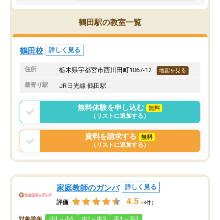
鶴田駅の教室一覧
鶴田校
詳しく見る
住所
栃木県宇都宮市西川田町1067-12
地図を見る
最寄り駅
JR日光線 鶴田駅
無料体験を申し込む
無料
（リストに追加する）
資料を請求する
無料
（リストに追加する）
家庭教師のガンバ
詳しく見る
4.5
評価
（3件）
対象学年
小1～小6
中1～中3
高1～高3