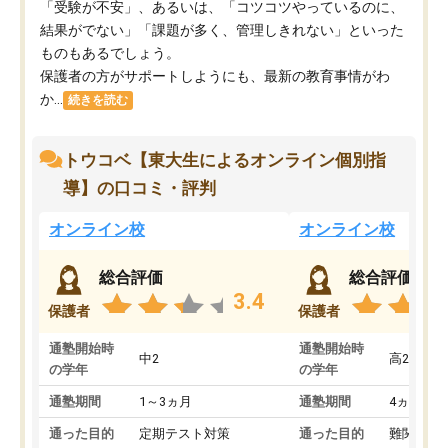
「受験が不安」、あるいは、「コツコツやっているのに、
結果がでない」「課題が多く、管理しきれない」といった
ものもあるでしょう。
保護者の方がサポートしようにも、最新の教育事情がわ
か...
続きを読む
トウコベ【東大生によるオンライン個別指
導】の口コミ・評判
オンライン校
オンライン校
総合評価
総合評価
3.4
保護者
保護者
通塾開始時
通塾開始時
中2
高2
の学年
の学年
通塾期間
1～3ヵ月
通塾期間
4ヵ月～1
通った目的
定期テスト対策
通った目的
難関私立