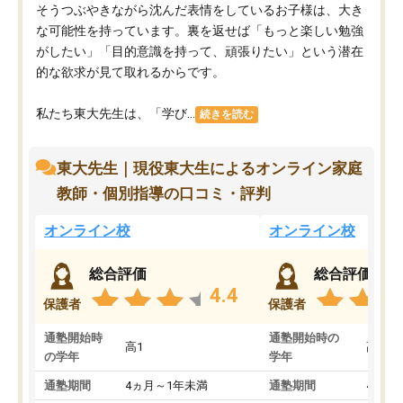
そうつぶやきながら沈んだ表情をしているお子様は、大き
な可能性を持っています。裏を返せば「もっと楽しい勉強
がしたい」「目的意識を持って、頑張りたい」という潜在
的な欲求が見て取れるからです。
私たち東大先生は、「学び...
続きを読む
東大先生｜現役東大生によるオンライン家庭
教師・個別指導の口コミ・評判
オンライン校
オンライン校
総合評価
総合評価
4.4
保護者
保護者
通塾開始時
通塾開始時の
高1
高3
の学年
学年
通塾期間
4ヵ月～1年未満
通塾期間
4ヵ月