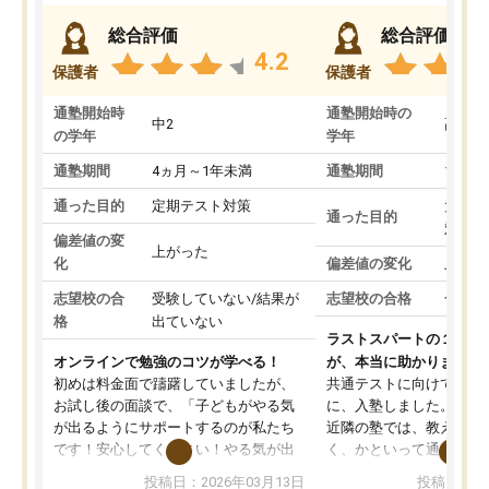
総合評価
総合評価
4.2
保護者
保護者
通塾開始時
通塾開始時の
中2
高3
の学年
学年
通塾期間
4ヵ月～1年未満
通塾期間
1～3
通った目的
定期テスト対策
大学入
通った目的
対策
偏差値の変
上がった
化
偏差値の変化
上がっ
志望校の合
受験していない/結果が
志望校の合格
合格し
格
出ていない
ラストスパートの１か月
オンラインで勉強のコツが学べる！
が、本当に助かりました
初めは料金面で躊躇していましたが、
共通テストに向けての追
お試し後の面談で、「子どもがやる気
に、入塾しました。田舎
が出るようにサポートするのが私たち
近隣の塾では、教えても
です！安心してください！やる気が出
く、かといって通うには
ないのは私たち講師の責任です」と言
が、トライならオンライ
投稿日：2026年03月13日
投稿日：20