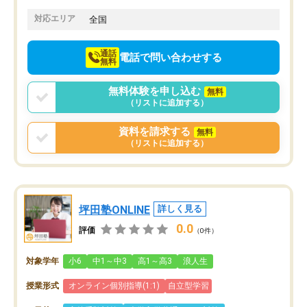
対応エリア
全国
通話
電話で問い合わせする
無料
無料体験を申し込む
無料
（リストに追加する）
資料を請求する
無料
（リストに追加する）
坪田塾ONLINE
詳しく見る
0.0
評価
（0件）
対象学年
小6
中1～中3
高1～高3
浪人生
授業形式
オンライン個別指導(1:1)
自立型学習