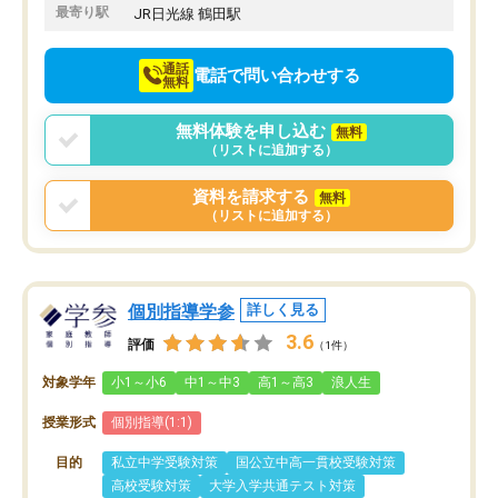
最寄り駅
JR日光線 鶴田駅
通話
電話で問い合わせする
無料
無料体験を申し込む
無料
（リストに追加する）
資料を請求する
無料
（リストに追加する）
個別指導学参
詳しく見る
3.6
評価
（1件）
対象学年
小1～小6
中1～中3
高1～高3
浪人生
授業形式
個別指導(1:1)
目的
私立中学受験対策
国公立中高一貫校受験対策
高校受験対策
大学入学共通テスト対策