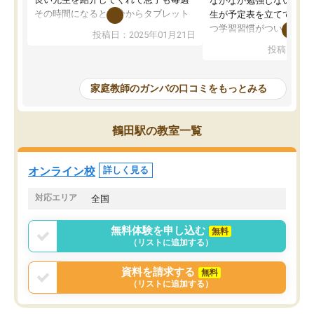
なかなか勉強しない息子
その時間になると自分からタブレット
生が予定表を立ててくれ
を開いてzoomを繋げるようになりまし
つ学習習慣がついてきま
投稿日：2025年01月21日
た！5科目なんでもOKなのもとても気
オンラインで週に一度の
投稿日：20
に入っています
指導が無い日も予定表に
成績もだいぶ下の方でしたが、通い始
したり、LINEでわから
めて1年ほどだった今では平均点以上の
問できるのでとても助か
家庭教師のガンバの口コミをもっとみる
科目が増えてきました！あと1年受験ま
であるので無料の週末教室を使用しな
がら頑張って欲しいと思います！
鶴田駅の教室一覧
オンライン校
詳しく見る
対応エリア
全国
無料体験を申し込む
無料
（リストに追加する）
資料を請求する
無料
（リストに追加する）