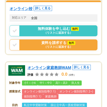
オンライン校
詳しく見る
対応エリア
全国
無料体験を申し込む
無料
（リストに追加する）
資料を請求する
無料
（リストに追加する）
オンライン家庭教師WAM
詳しく見る
0.0
評価
（0件）
対象学年
小1～小6
中1～中3
高1～高3
浪人生
授業形式
オンライン個別指導(1:1)
オンライン個別指導(1:2~)
個別指導(1:1)
家庭教師
目的
私立中学受験対策
国公立中高一貫校受験対策