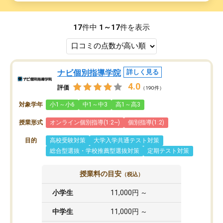
17
件中
1～17
件を表示
ナビ個別指導学院
詳しく見る
4.0
評価
（190件）
対象学年
小1～小6
中1～中3
高1～高3
授業形式
オンライン個別指導(1:2~)
個別指導(1:2)
目的
高校受験対策
大学入学共通テスト対策
総合型選抜・学校推薦型選抜対策
定期テスト対策
授業料の目安
（税込）
小学生
11,000円 ～
中学生
11,000円 ～