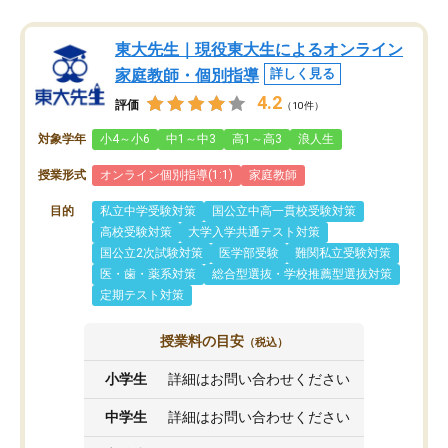
東大先生｜現役東大生によるオンライン
家庭教師・個別指導
詳しく見る
4.2
評価
（10件）
対象学年
小4～小6
中1～中3
高1～高3
浪人生
授業形式
オンライン個別指導(1:1)
家庭教師
目的
私立中学受験対策
国公立中高一貫校受験対策
高校受験対策
大学入学共通テスト対策
国公立2次試験対策
医学部受験
難関私立受験対策
医・歯・薬系対策
総合型選抜・学校推薦型選抜対策
定期テスト対策
授業料の目安
（税込）
小学生
詳細はお問い合わせください
中学生
詳細はお問い合わせください