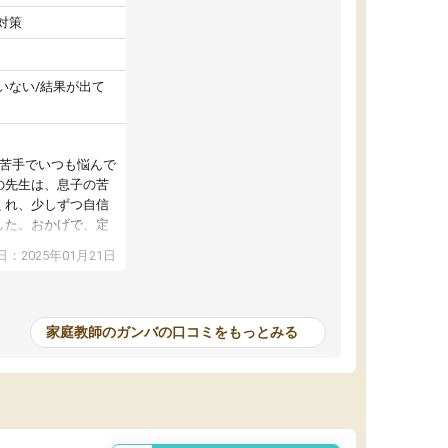
対策
いない/結果が出て
が苦手でいつも悩んで
の先生は、息子の苦
くれ、少しずつ自信
した。おかげで、定
アップし、本人もと
：2025年01月21日
家庭教師のガンバの口コミをもっとみる