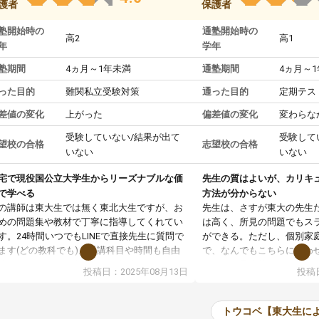
護者
保護者
塾開始時の
通塾開始時の
高2
高1
年
学年
塾期間
4ヵ月～1年未満
通塾期間
4ヵ月～
った目的
難関私立受験対策
通った目的
定期テス
差値の変化
上がった
偏差値の変化
変わらな
受験していない/結果が出て
受験して
望校の合格
志望校の合格
いない
いない
宅で現役国公立大学生からリーズナブルな価
先生の質はよいが、カリキ
で学べる
方法が分からない
の講師は東大生では無く東北大生ですが、お
先生は、さすが東大の先生
めの問題集や教材で丁寧に指導してくれてい
は高く、所見の問題でもス
す。24時間いつでもLINEで直接先生に質問で
ができる。ただし、個別家
ます(どの教科でも)。受講科目や時間も自由
で、なんでもこちらに合わ
決めれるので、個人に合った勉強ができると
のだが、具体的なカリキュ
投稿日：2025年08月13日
投稿日
います。カリキュラム相談みたいなのがあり
は、授業の先取り学習をす
有料)、受験までにどんなことをどんなスケジ
書を一緒に進めていくよう
ールでやっていくか相談したのですが、それ
いただいたが、1時間の時
トウコベ【東大生に