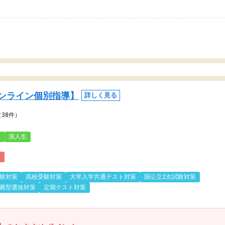
ンライン個別指導】
詳しく見る
（38件）
3
浪人生
)
験対策
高校受験対策
大学入学共通テスト対策
国公立2次試験対策
薦型選抜対策
定期テスト対策