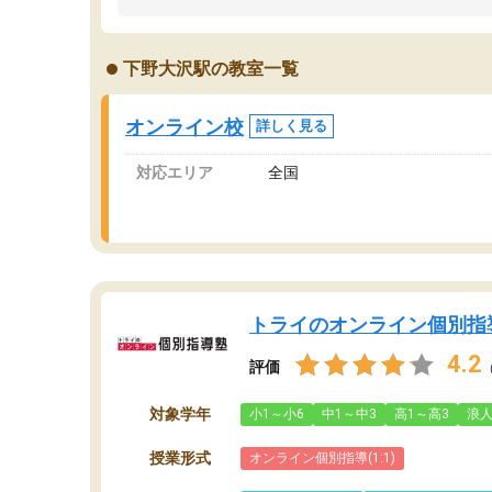
うちの子は、初回面談の講師の方で決定しまし
は
た。
内
出
下野大沢駅の教室一覧
オンラインツールを使用した単語帳の共有があ
な
り宿題もそちらで出される形でした。
ま
2ヶ月で担当講師の方がお辞めになると言う事で
が
オンライン校
詳しく見る
講師変更の申し出があり、あまりに短期での変
更だった為、塾に通う事にして退会しました。
対応エリア
全国
遅れも取り戻せ、授業内容や講師の方は良かっ
たと思います。
トライのオンライン個別指
4.2
評価
対象学年
小1～小6
中1～中3
高1～高3
浪
授業形式
オンライン個別指導(1:1)