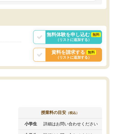
しいオリジナルのカリキュラムを提案してくれ
であれば自学自習で
ました。
1時間の代金がそれな
また24時間いつでもLINEで講師に相談できるの
用の仕方をしたかっ
で、深夜に家で勉強していて疑問や不安が生じ
これといった提案も
ても、直ぐに解消できたのは、大きなメリット
分からず辞めること
と感じました。
ていけない子にはい
無料体験を申し込む
無料
（リストに追加する）
資料を請求する
無料
（リストに追加する）
授業料の目安
（税込）
小学生
詳細はお問い合わせください