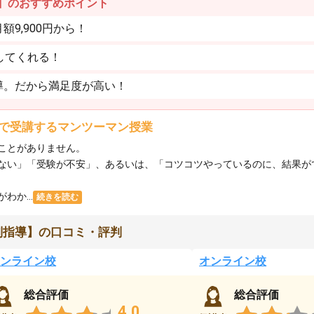
】のおすすめポイント
9,900円から！
してくれる！
導。だから満足度が高い！
で受講するマンツーマン授業
ことがありません。
ない」「受験が不安」、あるいは、「コツコツやっているのに、結果が
か...
続きを読む
別指導】の口コミ・評判
ンライン校
オンライン校
総合評価
総合評価
4.0