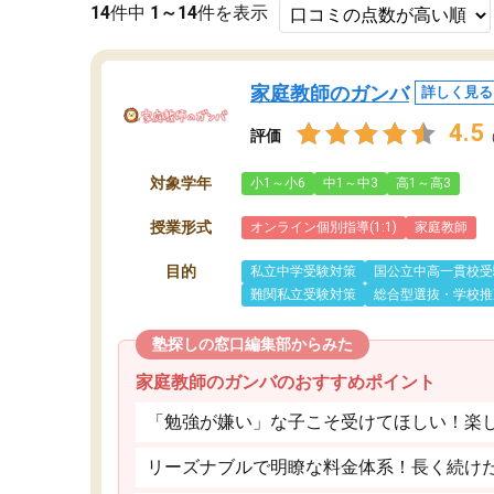
14
件中
1～14
件を表示
家庭教師のガンバ
詳しく見る
4.5
評価
対象学年
小1～小6
中1～中3
高1～高3
授業形式
オンライン個別指導(1:1)
家庭教師
目的
私立中学受験対策
国公立中高一貫校受
難関私立受験対策
総合型選抜・学校推
塾探しの窓口編集部からみた
家庭教師のガンバのおすすめポイント
「勉強が嫌い」な子こそ受けてほしい！楽
リーズナブルで明瞭な料金体系！長く続け