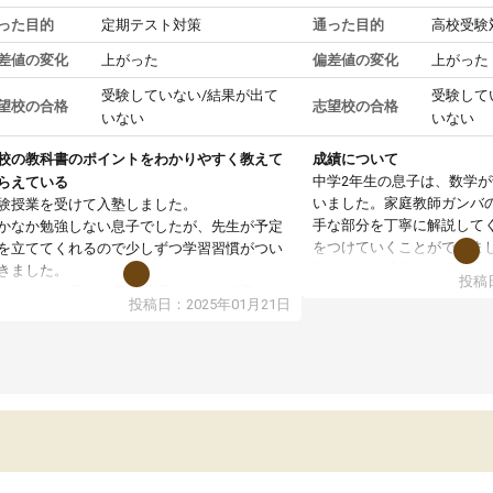
った目的
定期テスト対策
通った目的
高校受験
差値の変化
上がった
偏差値の変化
上がった
受験していない/結果が出て
受験して
望校の合格
志望校の合格
いない
いない
校の教科書のポイントをわかりやすく教えて
成績について
中学2年生の息子は、数学
らえている
いました。家庭教師ガンバ
験授業を受けて入塾しました。
手な部分を丁寧に解説して
かなか勉強しない息子でしたが、先生が予定
をつけていくことができま
を立ててくれるので少しずつ学習習慣がつい
期テストの成績が10点以上
きました。
投稿日
ても喜んでいます。
ンラインで週に一度の受講ですが、指導が無
投稿日：2025年01月21日
日も予定表に基づいて勉強したり、LINEでわ
らないところを質問できるのでとても助かっ
います。