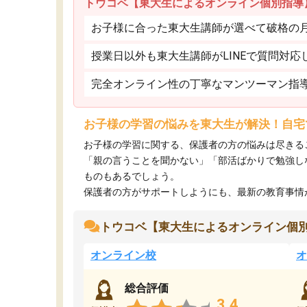
トウコベ【東大生によるオンライン個別指導
お子様に合った東大生講師が選べて破格の月額
授業日以外も東大生講師がLINEで質問対応
完全オンライン性の丁寧なマンツーマン指
お子様の学習の悩みを東大生が解決！自宅
お子様の学習に関する、保護者の方の悩みは尽きる
「親の言うことを聞かない」「部活ばかりで勉強し
ものもあるでしょう。
保護者の方がサポートしようにも、最新の教育事情がわ
トウコベ【東大生によるオンライン個
オンライン校
オ
総合評価
3.4