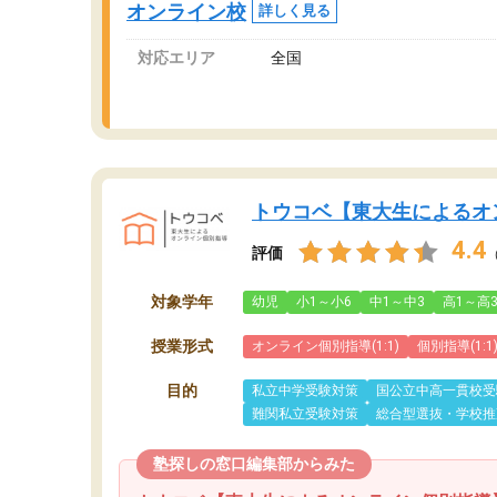
オンライン校
詳しく見る
対応エリア
全国
トウコベ【東大生によるオ
4.4
評価
対象学年
幼児
小1～小6
中1～中3
高1～高
授業形式
オンライン個別指導(1:1)
個別指導(1:1
目的
私立中学受験対策
国公立中高一貫校受
難関私立受験対策
総合型選抜・学校推
塾探しの窓口編集部からみた