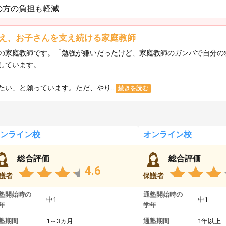
の方の負担も軽減
え、お子さんを支え続ける家庭教師
の家庭教師です。「勉強が嫌いだったけど、家庭教師のガンバで自分の
しています。
い」と願っています。ただ、やり...
続きを読む
ンライン校
オンライン校
総合評価
総合評価
4.6
護者
保護者
塾開始時の
通塾開始時の
中1
中1
年
学年
塾期間
1～3ヵ月
通塾期間
1年以上