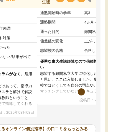
生徒
通塾開始時の学年
高3
通塾期間
4ヵ月～1年未満
1年未満
通った目的
難関私立受験対策
ト対策
偏差値の変化
上がった
かった
志望校の合格
合格した
いない/結果が出て
優秀な東大生講師陣なので信頼性や安心感が高
い
志望する難関私立大学に特化した準備をしたい
ュラムがなく、活用
と思い、ここに入塾しました。集団指導の予備
校ではどうしても自分の弱点や、志望校対策に
だけあって、指導力
マッチングしていないカリキュラムに不安を感
ラスラと解けて解説
じたからです。
庭教師ということ
投稿日：2024年02月19日
また受験のノウハウを蓄積している優秀な東大
せて指導してくれる
生講師陣をそろえていることや、完全オンライ
ラムがない。当方
：2025年08月08日
ン制というのも、ここを選んだ重要なポイント
るため、学校の教科
です。実際に入塾してみると、きめ細かいマン
な形で活用をさせて
ツーマン指導によって、自分の志望校にふさわ
間を使って進められる
よるオンライン個別指導】の口コミをもっとみる