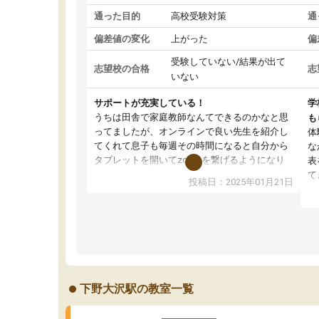
通った目的
高校受験対策
通
偏差値の変化
上がった
偏
受験していない/結果が出て
志望校の合格
志
いない
サポートが充実している！
学
うちは田舎で家庭教師なんてできるのかなと思
も
ってましたが、オンラインで良い先生を紹介し
体
てくれて息子も毎週その時間になると自分から
な
タブレットを開いてzoomを繋げるようになり
表
ました！5科目なんでもOKなのもとても気に入
て
投稿日：2025年01月21日
っています
オ
成績もだいぶ下の方でしたが、通い始めて1年ほ
い
どだった今では平均点以上の科目が増えてきま
か
した！あと1年受験まであるので無料の週末教室
て
を使用しながら頑張って欲しいと思います！
下野大沢駅の教室一覧