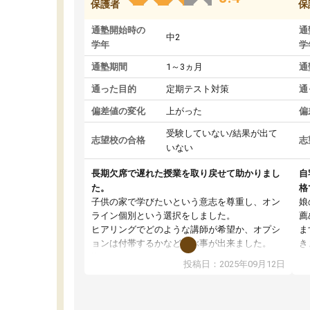
保護者
保
通塾開始時の
通
中2
学年
学
通塾期間
1～3ヵ月
通
通った目的
定期テスト対策
通
偏差値の変化
上がった
偏
受験していない/結果が出て
志望校の合格
志
いない
長期欠席で遅れた授業を取り戻せて助かりまし
自
た。
格
子供の家で学びたいという意志を尊重し、オン
娘
ライン個別という選択をしました。
薦
ヒアリングでどのような講師が希望か、オプシ
ま
ョンは付帯するかなど選ぶ事が出来ました。
き
講師とのマッチング後講師との初回ミーティン
に
投稿日：2025年09月12日
グを行い、その講師で良いか他の講師を希望す
思
るか子供との相性も見てから講師を決定する事
(
ができます。
ュ