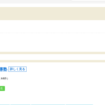
いまいち期待したものではなくふわっとした
範囲は限られており、それ
容でした。それでも明らかに本人のやる気も
進めて良いように思った。
ましたし、苦手科目が楽しくなってきたよう
りに高いため、有意義な利
ので、トウコベにお願いして良かったと思い
たが、大学生の先生からは
す。講師も合わなければチェンジできます
なく、上手い活用の仕方が
、娘は3科目ともずっと同じ先生です。
とした。学校の授業につい
いのかも。
導塾
詳しく見る
（44件）
人生