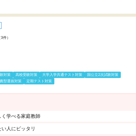
（3件）
験対策
高校受験対策
大学入学共通テスト対策
国公立2次試験対策
薦型選抜対策
定期テスト対策
しく学べる家庭教師
たい人にピッタリ