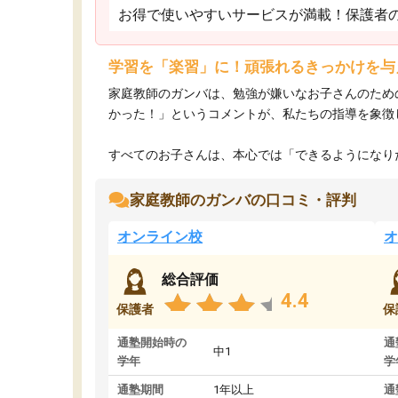
お得で使いやすいサービスが満載！保護者
学習を「楽習」に！頑張れるきっかけを与
家庭教師のガンバは、勉強が嫌いなお子さんのため
かった！」というコメントが、私たちの指導を象徴
すべてのお子さんは、本心では「できるようになりた
家庭教師のガンバの口コミ・評判
オンライン校
オ
総合評価
4.4
保護者
保
通塾開始時の
通
中1
学年
学
通塾期間
1年以上
通