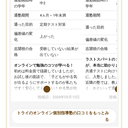
通塾開始時
通塾開始時の
中2
高3
の学年
学年
通塾期間
4ヵ月～1年未満
通塾期間
1～3
通った目的
定期テスト対策
大学入
通った目的
対策
偏差値の変
上がった
化
偏差値の変化
上がっ
志望校の合
受験していない/結果が
志望校の合格
合格し
格
出ていない
ラストスパートの１か月
オンラインで勉強のコツが学べる！
が、本当に助かりました
初めは料金面で躊躇していましたが、
共通テストに向けての追
お試し後の面談で、「子どもがやる気
に、入塾しました。田舎
が出るようにサポートするのが私たち
近隣の塾では、教えても
です！安心してください！やる気が出
く、かといって通うには
ないのは私たち講師の責任です」と言
が、トライならオンライ
投稿日：2026年03月13日
投稿日：20
ってくださり、確かに！と考えて、思
可能なので本当に助かり
い切って入塾しました。英語が苦手だ
テストの内容重視でした
ったんですが、学生の先生から学ぶこ
らないところをピンポイ
トライのオンライン個別指導塾の口コミをもっとみ
とで、勉強のコツみたいなものをつか
頂いて、とてもわかりや
る
み、徐々に成績が上がったらいいなと
していました。一生を左