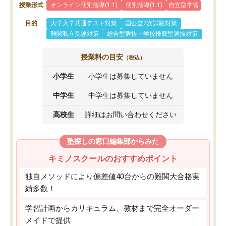
授業形式
オンライン個別指導(1:1)
個別指導(1:1)
自立型学習
目的
大学入学共通テスト対策
国公立2次試験対策
難関私立受験対策
総合型選抜・学校推薦型選抜対策
授業料の目安
（税込）
小学生
小学生は募集していません
中学生
中学生は募集していません
高校生
詳細はお問い合わせください
塾探しの窓口編集部からみた
キミノスクールのおすすめポイント
独自メソッドにより偏差値40台からの難関大合格実
績多数！
学習計画からカリキュラム、教材まで完全オーダー
メイドで提供