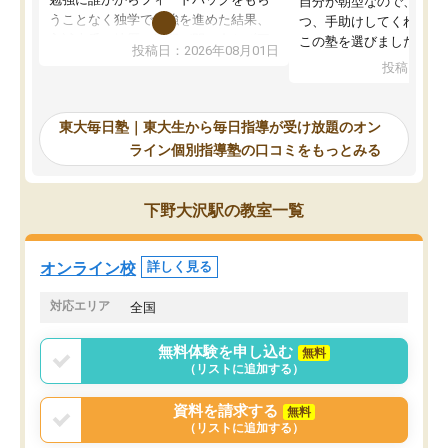
自分が朝型なので、自習
うことなく独学で勉強を進めた結果、
つ、手助けしてくれる設
入試本番に地歴の学習が間に合わず不
この塾を選びました。
投稿日：2026年08月01日
合格となってしまいました。その経験
投稿日：20
を踏まえ、浪人が決まった際に勉強計
画を考えてもらえる塾を探した結果、
東大毎日塾にたどり着きました。学習
東大毎日塾｜東大生から毎日指導が受け放題のオン
の長期計画や日々の勉強のやり方につ
ライン個別指導塾の口コミをもっとみる
いて客観的なアドバイスをいただけた
ので、自信をもって受験勉強を進める
ことができました。自分のように勉強
下野大沢駅の教室一覧
のやり方や進捗管理で苦労している方
には特におすすめしたい塾です。
オンライン校
詳しく見る
対応エリア
全国
無料体験を申し込む
無料
（リストに追加する）
資料を請求する
無料
（リストに追加する）