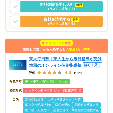
無料体験を申し込む
無料
（リストに追加する）
資料を請求する
無料
（リストに追加する）
キャンペーン対象塾
塾探しの窓口から入塾すると
入塾金1万円OFF
東大毎日塾｜東大生から毎日指導が受け
放題のオンライン個別指導塾
詳しく見る
4.0
評価
（116件）
対象学年
中1～中3
高1～高3
浪人生
授業形式
オンライン個別指導(1:1)
個別指導(1:1)
目的
高校受験対策
大学入学共通テスト対策
国公立2次試験対策
医学部受験
難関私立受験対策
医・歯・薬系対策
総合型選抜・学校推薦型選抜対策