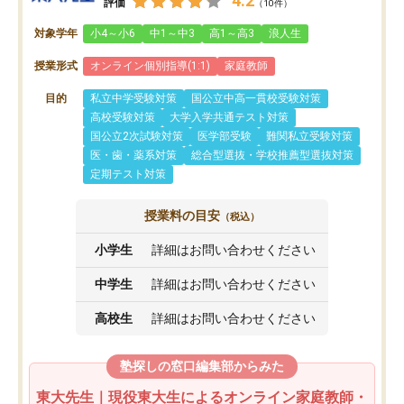
4.2
評価
（10件）
対象学年
小4～小6
中1～中3
高1～高3
浪人生
授業形式
オンライン個別指導(1:1)
家庭教師
目的
私立中学受験対策
国公立中高一貫校受験対策
高校受験対策
大学入学共通テスト対策
国公立2次試験対策
医学部受験
難関私立受験対策
医・歯・薬系対策
総合型選抜・学校推薦型選抜対策
定期テスト対策
授業料の目安
（税込）
小学生
詳細はお問い合わせください
中学生
詳細はお問い合わせください
高校生
詳細はお問い合わせください
塾探しの窓口編集部からみた
東大先生｜現役東大生によるオンライン家庭教師・