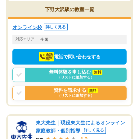
思っていました。何が今足りないのか
スト、多少お金がかかっ
を的確に指導いただき、子どももびっ
思い切って入塾してよか
下野大沢駅の教室一覧
くりするほど楽しんでやる気を持って
塾を受けています。狙い通り、少しず
つ成績も上がり、苦手意識も無くなっ
オンライン校
詳しく見る
てきたので、さらに苦手な数学も追加
でお願いしました。来年の高校受験に
対応エリア
全国
向けて頑張っています。
通話
電話で問い合わせする
無料
無料体験を申し込む
無料
（リストに追加する）
資料を請求する
無料
（リストに追加する）
東大先生｜現役東大生によるオンライン
家庭教師・個別指導
詳しく見る