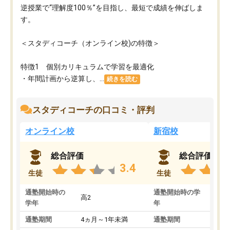
逆授業で“理解度100％”を目指し、最短で成績を伸ばしま
す。
＜スタディコーチ（オンライン校)の特徴＞
特徴1 個別カリキュラムで学習を最適化
・年間計画から逆算し、...
続きを読む
スタディコーチの口コミ・評判
オンライン校
新宿校
総合評価
総合評価
3.4
生徒
生徒
通塾開始時の
通塾開始時の学
高2
高2
学年
年
通塾期間
4ヵ月～1年未満
通塾期間
1～