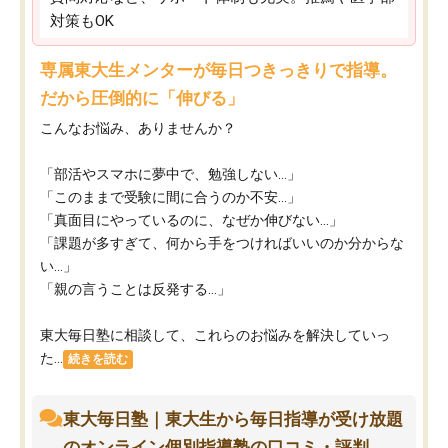
対策もOK
専属東大生メンターが毎日つきっきりで指導。
だから圧倒的に「伸びる」
こんなお悩み、ありませんか？
「部活やスマホに夢中で、勉強しない…」
「このままで受験に間に合うのか不安…」
「真面目にやっているのに、なぜか伸びない…」
「課題が多すぎて、何から手をつければいいのか分からな
い…」
「親の言うことは反発する…」
東大毎日塾に相談して、これらのお悩みを解決していっ
た...
続きを読む
東大毎日塾｜東大生から毎日指導が受け放題
のオンライン個別指導塾の口コミ・評判