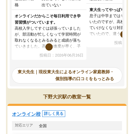
格
出ていない
東大生ってやっぱりすご
息子は中学まではそこそ
オンラインだからこそ毎日利用でき学
いたのですが、高校に入
習習慣がついています。
ていけなくなり対面の塾
高校入学してすぐは頑張っていました
でいたので、違うアプロ
が、部活動が忙しくなって学習時間が
考えて入りました。地元
取れなくなるとみるみると成績が落ち
投稿日：20
で、当初は模試でD判定
ていきました。高校の進度が早く、子
していたのですが、やは
供も家に帰って勉強の話すると嫌な反
投稿日：2026年06月26日
験勉強に詳しく、先生か
応を示します。東大先生にお願いして
受け合格できました。ま
からは効率的な計画を先生が立ててく
自習室が毎日使えていつ
れるので、親としても安心です。毎日
東大先生｜現役東大生によるオンライン家庭教師・
るのが心強かったようで
使える自習室とかもあり、わからない
個別指導の口コミをもっとみる
謝です。
ところがあれば先生が回答してくれる
のも重宝しています。
下野大沢駅の教室一覧
オンライン校
詳しく見る
対応エリア
全国