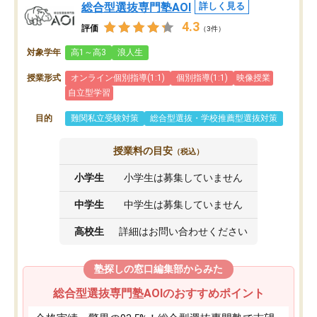
総合型選抜専門塾AOI
詳しく見る
4.3
評価
（3件）
対象学年
高1～高3
浪人生
授業形式
オンライン個別指導(1:1)
個別指導(1:1)
映像授業
自立型学習
目的
難関私立受験対策
総合型選抜・学校推薦型選抜対策
授業料の目安
（税込）
小学生
小学生は募集していません
中学生
中学生は募集していません
高校生
詳細はお問い合わせください
塾探しの窓口編集部からみた
総合型選抜専門塾AOIのおすすめポイント