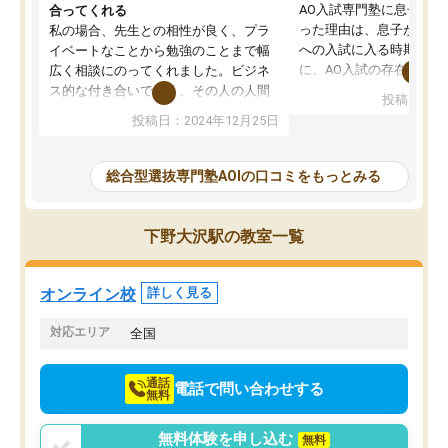
AO入試専門塾に息子を
合ってくれる
った理由は、息子が高校
私の場合、先生との相性が良く、プラ
への入試に入る時期に差
イベートなことから勉強のことまで幅
に、AO入試の存在を息
広く相談にのってくれました。ビジネ
してもその制度で合格し
ス的な付き合いでなく、その人の人間
投稿日：20
たことから、AOIに入塾
性までを適切に把握し、むきあってい
投稿日：2024年12月25日
思いました。
るなぁと強く感じることできました。
AOIでは、カウンセリン
また、他の先生の意見も聞いてみたい
で、AO入試を改めて知
と相談すると、他の先生も紹介してく
総合型選抜専門塾AOIの口コミをもっとみる
それに対しての具体的な
ださり、客観的なアドバイスもいただ
ことでした。更に子供の
くことができました（志望理由・自己
る適正等についても詳し
PR等の添削において）。そして、なに
下野大沢駅の教室一覧
でき、メンターの方々も
より自習室が解放されている点がよか
けてらっしゃいますので
ったです。友達と好きな時間に自習
せることができました。
し、お互いを高めあえる環境がありま
オンライン校
詳しく見る
した。
対応エリア
全国
通話
電話で問い合わせする
無料
無料体験を申し込む
無料