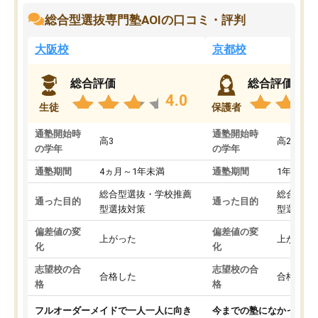
総合型選抜専門塾AOIの口コミ・評判
大阪校
京都校
総合評価
総合評価
4.0
生徒
保護者
通塾開始時
通塾開始時
高3
高2
の学年
の学年
通塾期間
4ヵ月～1年未満
通塾期間
1年以上
総合型選抜・学校推薦
総合型選
通った目的
通った目的
型選抜対策
型選抜対
偏差値の変
偏差値の変
上がった
上がった
化
化
志望校の合
志望校の合
合格した
合格した
格
格
フルオーダーメイドで一人一人に向き
今までの塾になかったA