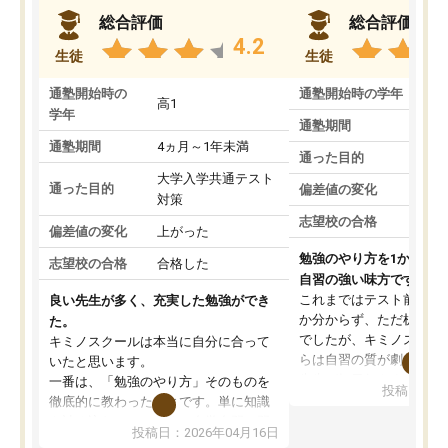
総合評価
総合評価
4.2
生徒
生徒
通塾開始時の
通塾開始時の学年
中
高1
学年
通塾期間
通塾期間
4ヵ月～1年未満
通った目的
大学入学共通テスト
通った目的
偏差値の変化
対策
志望校の合格
偏差値の変化
上がった
勉強のやり方を1から教
志望校の合格
合格した
自習の強い味方です。
これまではテスト前に何
良い先生が多く、充実した勉強ができ
か分からず、ただ机に座
た。
でしたが、キミノスクー
キミノスクールは本当に自分に合って
らは自習の質が劇的に変
いたと思います。
先生が毎日何をすべきか
一番は、「勉強のやり方」そのものを
投稿日：20
を明確にしてくれるので
徹底的に教わったことです。単に知識
ずに学習に取り組めるよ
を詰め込むのではなく、自学自習の習
投稿日：2026年04月16日
が一番の収穫です。
慣が身につくよう並走してくれるの