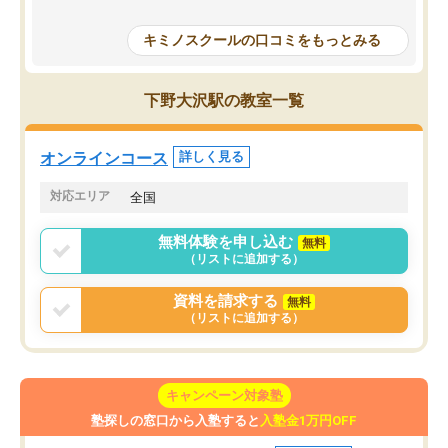
授業で教えてもらうとい
で、通塾日以外も机に向かうのが苦で
の仕方をコーチングして
はなくなりました。
キミノスクールの口コミをもっとみる
ルなので、家での学習習
身につきました。結果と
講師の方との距離も近く、親身なコー
た英語の偏差値が10以上
チングのおかげで、停滞期もモチベー
下野大沢駅の教室一覧
していた公立高校に無事
ションを維持できました。「やらされ
た。自分から学ぶ姿勢を
る勉強」から「目標のための勉強」へ
たい家庭には本当におす
意識が変わったことが、目標校への合
オンラインコース
詳しく見る
思います。
格に繋がったと思います。
対応エリア
全国
無料体験を申し込む
無料
（リストに追加する）
資料を請求する
無料
（リストに追加する）
キャンペーン対象塾
塾探しの窓口から入塾すると
入塾金1万円OFF