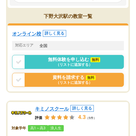
見てから講師を決定する事ができま
くか相談したのですが、
す。
ち期待したものではなく
うちの子は、初回面談の講師の方で決
内容でした。それでも明
下野大沢駅の教室一覧
定しました。
やる気も出ましたし、苦
くなってきたようなので
オンラインツールを使用した単語帳の
お願いして良かったと思
オンライン校
詳しく見る
共有があり宿題もそちらで出される形
も合わなければチェンジ
でした。
娘は3科目ともずっと同
対応エリア
全国
2ヶ月で担当講師の方がお辞めになると
言う事で講師変更の申し出があり、あ
無料体験を申し込む
無料
まりに短期での変更だった為、塾に通
（リストに追加する）
う事にして退会しました。遅れも取り
戻せ、授業内容や講師の方は良かった
資料を請求する
無料
と思います。
（リストに追加する）
キミノスクール
詳しく見る
4.3
評価
（5件）
対象学年
高1～高3
浪人生