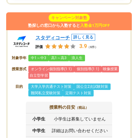
キャンペーン対象塾
塾探しの窓口から入塾すると
入塾金1万円OFF
スタディコーチ
詳しく見る
3.9
評価
（6件）
対象学年
中1～中3
高1～高3
浪人生
授業形式
オンライン個別指導(1:1)
個別指導(1:1)
映像授業
自立型学習
目的
大学入学共通テスト対策
国公立2次試験対策
難関私立受験対策
定期テスト対策
授業料の目安
（税込）
小学生
小学生は募集していません
中学生
詳細はお問い合わせください