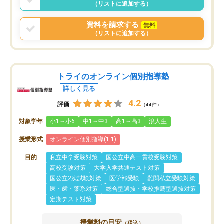
（リストに追加する）
資料を請求する
無料
（リストに追加する）
トライのオンライン個別指導塾
詳しく見る
4.2
評価
（44件）
対象学年
小1～小6
中1～中3
高1～高3
浪人生
授業形式
オンライン個別指導(1:1)
目的
私立中学受験対策
国公立中高一貫校受験対策
高校受験対策
大学入学共通テスト対策
国公立2次試験対策
医学部受験
難関私立受験対策
医・歯・薬系対策
総合型選抜・学校推薦型選抜対策
定期テスト対策
授業料の目安
（税込）