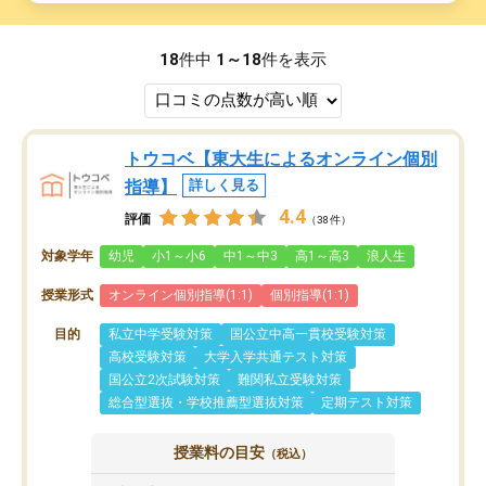
18
件中
1～18
件を表示
トウコベ【東大生によるオンライン個別
指導】
詳しく見る
4.4
評価
（38件）
対象学年
幼児
小1～小6
中1～中3
高1～高3
浪人生
授業形式
オンライン個別指導(1:1)
個別指導(1:1)
目的
私立中学受験対策
国公立中高一貫校受験対策
高校受験対策
大学入学共通テスト対策
国公立2次試験対策
難関私立受験対策
総合型選抜・学校推薦型選抜対策
定期テスト対策
授業料の目安
（税込）