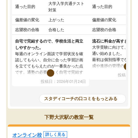
大学入学共通テスト
国公
通った目的
通った目的
対策
策
偏差値の変化
上がった
偏差値の変化
変わ
志望校の合格
合格した
志望校の合格
合格
自宅で完結するので、学校生活と両立
流石に料金が高すぎる
大学受験に向けて、高2
しやすかった。
通い始めました。
毎週のオンライン面談で学習状況を確
最初は個別指導でなく、
認してもらい、自分に合った学習計画
成や進捗の管理のみのコ
を立ててもらえたのが一番良かった点
ていましたが、あまり効
です。通塾の必要がなく自宅で完結す
投稿日：20
じ個別指導コースに変更
るため、学校や部活と両立しやすかっ
投稿日：2026年01月24日
講師には早稲田大学生の
たです。コーチが現役大学生で相談し
れましたが、はっきり言
やすく、勉強面だけでなく受験期の不
性が良くなかったです。
安も気軽に話せました。勉強習慣が身
スタディコーチの口コミをもっとみる
モチベーションが上がら
についたと感じています。また、チャ
にやめてしまいました。
ットで質問できるのも便利でした。一
追加で料金を払うことで
人では迷いがちだった受験勉強を、最
下野大沢駅の教室一覧
方に変更することも可能
後まで続けられたのはこの塾のおかげ
の方の予定が空いていな
だと思います。
そもそも月謝が高い塾な
オンライン校
詳しく見る