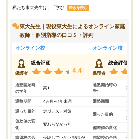
私たち東大先生は、「学び...
続きを読む
東大先生｜現役東大生によるオンライン家庭
教師・個別指導の口コミ・評判
オンライン校
オンライン校
総合評価
総合評価
4.4
保護者
保護者
通塾開始時
通塾開始時の
高1
高3
の学年
学年
通塾期間
4ヵ月～1年未満
通塾期間
4ヵ月
通った目的
定期テスト対策
大学入
通った目的
対策
偏差値の変
変わらなかった
化
偏差値の変化
上がっ
志望校の合
受験していない/結果が
志望校の合格
合格し