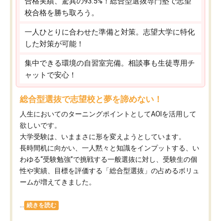
合格実績、驚異の93.5%！総合型選抜専門塾で志望
校合格を勝ち取ろう。
一人ひとりに合わせた準備と対策。志望大学に特化
した対策が可能！
集中できる環境の自習室完備。相談事も生徒専用チ
ャットで安心！
総合型選抜で志望校と夢を諦めない！
人生においてのターニングポイントとしてAOIを活用して
欲しいです。
大学受験は、いままさに形を変えようとしています。
長時間机に向かい、一人黙々と知識をインプットする、い
わゆる“受験勉強”で挑戦する一般選抜に対し、受験生の個
性や実績、目標を評価する「総合型選抜」の占めるボリュ
ームが増えてきました。
...
続きを読む