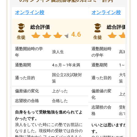
オンライン校
オンライン校
総合評価
総合評価
4.6
生徒
生徒
通塾開始時の学
通塾開始時
浪人生
高3
年
の学年
通塾期間
4ヵ月～1年未満
通塾期間
1～3ヵ月
国公立2次試験対
大学入学
通った目的
通った目的
策
策
偏差値の変化
上がった
偏差値の変
上がった
化
志望校の合格
合格した
志望校の合
受験して
自身をもって受験勉強を進められてよ
格
出ていな
かったです。
浪人をしていた時にこの塾でお世話に
いいとは思いますが、料
なりました。現役時の受験では自分の
す。
勉強に誰かからフィードバックをもら