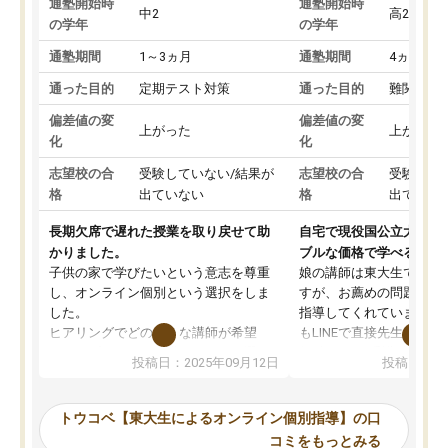
通塾開始時
通塾開始時
中2
高2
の学年
の学年
通塾期間
1～3ヵ月
通塾期間
4ヵ月～1
通った目的
定期テスト対策
通った目的
難関私立
偏差値の変
偏差値の変
上がった
上がった
化
化
志望校の合
受験していない/結果が
志望校の合
受験して
格
出ていない
格
出ていな
長期欠席で遅れた授業を取り戻せて助
自宅で現役国公立大学生
かりました。
ブルな価格で学べる
子供の家で学びたいという意志を尊重
娘の講師は東大生では無
し、オンライン個別という選択をしま
すが、お薦めの問題集や
した。
指導してくれています。2
ヒアリングでどのような講師が希望
もLINEで直接先生に質問
か、オプションは付帯するかなど選ぶ
教科でも)。受講科目や
投稿日：2025年09月12日
投稿日：20
事が出来ました。
めれるので、個人に合っ
講師とのマッチング後講師との初回ミ
ると思います。カリキュ
ーティングを行い、その講師で良いか
いなのがあり(有料)、受
トウコベ【東大生によるオンライン個別指導】の口
他の講師を希望するか子供との相性も
ことをどんなスケジュー
コミをもっとみる