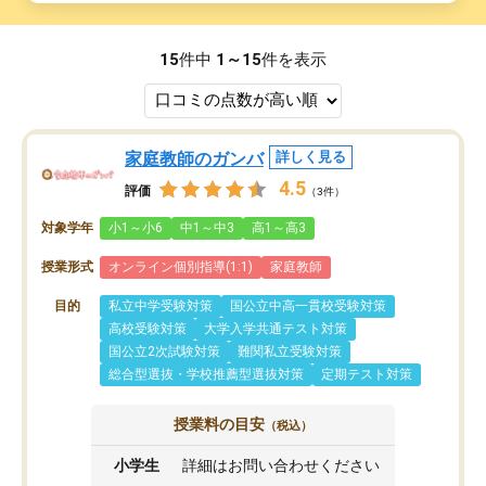
15
件中
1～15
件を表示
家庭教師のガンバ
詳しく見る
4.5
評価
（3件）
対象学年
小1～小6
中1～中3
高1～高3
授業形式
オンライン個別指導(1:1)
家庭教師
目的
私立中学受験対策
国公立中高一貫校受験対策
高校受験対策
大学入学共通テスト対策
国公立2次試験対策
難関私立受験対策
総合型選抜・学校推薦型選抜対策
定期テスト対策
授業料の目安
（税込）
小学生
詳細はお問い合わせください