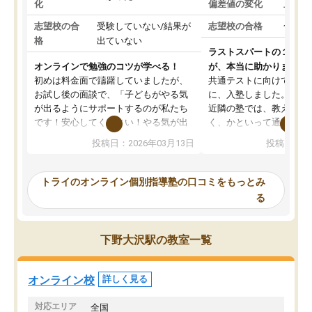
化
偏差値の変化
上がっ
志望校の合
受験していない/結果が
志望校の合格
合格し
格
出ていない
ラストスパートの１か月
オンラインで勉強のコツが学べる！
が、本当に助かりました
初めは料金面で躊躇していましたが、
共通テストに向けての追
お試し後の面談で、「子どもがやる気
に、入塾しました。田舎
が出るようにサポートするのが私たち
近隣の塾では、教えても
です！安心してください！やる気が出
く、かといって通うには
ないのは私たち講師の責任です」と言
が、トライならオンライ
投稿日：2026年03月13日
投稿日：20
ってくださり、確かに！と考えて、思
可能なので本当に助かり
い切って入塾しました。英語が苦手だ
テストの内容重視でした
ったんですが、学生の先生から学ぶこ
らないところをピンポイ
トライのオンライン個別指導塾の口コミをもっとみ
とで、勉強のコツみたいなものをつか
頂いて、とてもわかりや
る
み、徐々に成績が上がったらいいなと
していました。一生を左
思っていました。何が今足りないのか
スト、多少お金がかかっ
を的確に指導いただき、子どももびっ
思い切って入塾してよか
下野大沢駅の教室一覧
くりするほど楽しんでやる気を持って
塾を受けています。狙い通り、少しず
つ成績も上がり、苦手意識も無くなっ
オンライン校
詳しく見る
てきたので、さらに苦手な数学も追加
でお願いしました。来年の高校受験に
対応エリア
全国