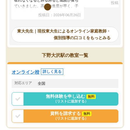
取れなくなるとみるみると成績が落ち
投稿日：20
で、当初は模試でD判定
ていきました。高校の進度が早く、子
していたのですが、やは
供も家に帰って勉強の話すると嫌な反
投稿日：2026年06月26日
験勉強に詳しく、先生か
応を示します。東大先生にお願いして
受け合格できました。ま
からは効率的な計画を先生が立ててく
自習室が毎日使えていつ
れるので、親としても安心です。毎日
東大先生｜現役東大生によるオンライン家庭教師・
るのが心強かったようで
使える自習室とかもあり、わからない
個別指導の口コミをもっとみる
謝です。
ところがあれば先生が回答してくれる
のも重宝しています。
下野大沢駅の教室一覧
オンライン校
詳しく見る
対応エリア
全国
無料体験を申し込む
無料
（リストに追加する）
資料を請求する
無料
（リストに追加する）