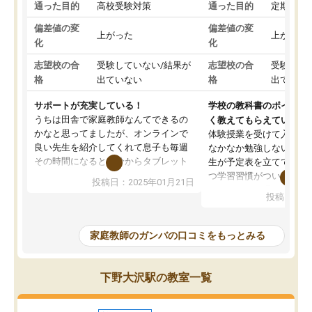
通った目的
高校受験対策
通った目的
定期テス
偏差値の変
偏差値の変
上がった
上がった
化
化
志望校の合
受験していない/結果が
志望校の合
受験して
格
出ていない
格
出ていな
サポートが充実している！
学校の教科書のポイント
うちは田舎で家庭教師なんてできるの
く教えてもらえている
かなと思ってましたが、オンラインで
体験授業を受けて入塾し
良い先生を紹介してくれて息子も毎週
なかなか勉強しない息子
その時間になると自分からタブレット
生が予定表を立ててくれ
を開いてzoomを繋げるようになりまし
つ学習習慣がついてきま
投稿日：2025年01月21日
た！5科目なんでもOKなのもとても気
オンラインで週に一度の
投稿日：20
に入っています
指導が無い日も予定表に
成績もだいぶ下の方でしたが、通い始
したり、LINEでわから
めて1年ほどだった今では平均点以上の
問できるのでとても助か
家庭教師のガンバの口コミをもっとみる
科目が増えてきました！あと1年受験ま
であるので無料の週末教室を使用しな
がら頑張って欲しいと思います！
下野大沢駅の教室一覧