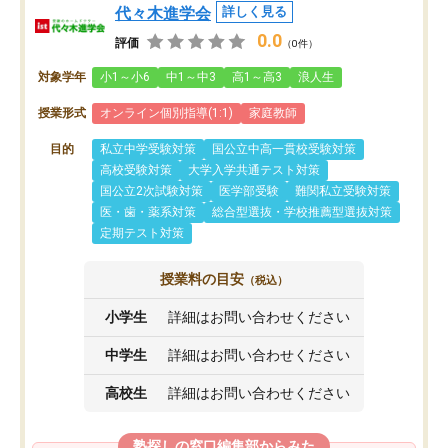
代々木進学会
詳しく見る
0.0
評価
（0件）
対象学年
小1～小6
中1～中3
高1～高3
浪人生
授業形式
オンライン個別指導(1:1)
家庭教師
目的
私立中学受験対策
国公立中高一貫校受験対策
高校受験対策
大学入学共通テスト対策
国公立2次試験対策
医学部受験
難関私立受験対策
医・歯・薬系対策
総合型選抜・学校推薦型選抜対策
定期テスト対策
授業料の目安
（税込）
小学生
詳細はお問い合わせください
中学生
詳細はお問い合わせください
高校生
詳細はお問い合わせください
塾探しの窓口編集部からみた