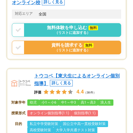
オンライン校
詳しく見る
対応エリア
全国
無料体験を申し込む
無料
（リストに追加する）
資料を請求する
無料
（リストに追加する）
トウコベ【東大生によるオンライン個別
指導】
詳しく見る
4.4
評価
（38件）
対象学年
幼児
小1～小6
中1～中3
高1～高3
浪人生
授業形式
オンライン個別指導(1:1)
個別指導(1:1)
目的
私立中学受験対策
国公立中高一貫校受験対策
高校受験対策
大学入学共通テスト対策