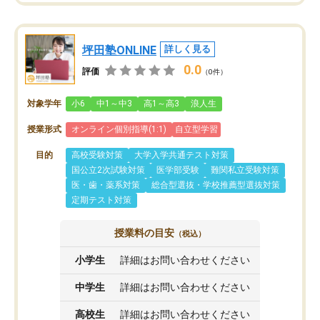
坪田塾ONLINE
詳しく見る
0.0
評価
（0件）
対象学年
小6
中1～中3
高1～高3
浪人生
授業形式
オンライン個別指導(1:1)
自立型学習
目的
高校受験対策
大学入学共通テスト対策
国公立2次試験対策
医学部受験
難関私立受験対策
医・歯・薬系対策
総合型選抜・学校推薦型選抜対策
定期テスト対策
授業料の目安
（税込）
小学生
詳細はお問い合わせください
中学生
詳細はお問い合わせください
高校生
詳細はお問い合わせください