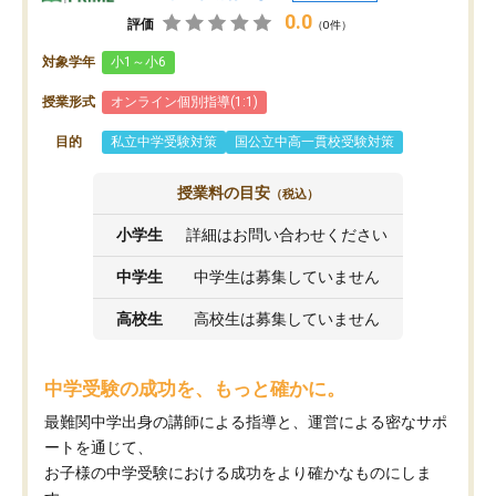
0.0
評価
（0件）
対象学年
小1～小6
授業形式
オンライン個別指導(1:1)
目的
私立中学受験対策
国公立中高一貫校受験対策
授業料の目安
（税込）
小学生
詳細はお問い合わせください
中学生
中学生は募集していません
高校生
高校生は募集していません
中学受験の成功を、もっと確かに。
最難関中学出身の講師による指導と、運営による密なサポ
ートを通じて、
お子様の中学受験における成功をより確かなものにしま