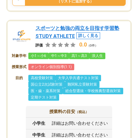
（リストに追加する）
スポーツと勉強の両立を目指す学習塾
STUDY ATHLETE
詳しく見る
0.0
評価
（0件）
対象学年
小1～小6
中1～中3
高1～高3
浪人生
授業形式
オンライン個別指導(1:1)
目的
高校受験対策
大学入学共通テスト対策
国公立2次試験対策
難関私立受験対策
医・歯・薬系対策
総合型選抜・学校推薦型選抜対策
定期テスト対策
授業料の目安
（税込）
小学生
詳細はお問い合わせください
中学生
詳細はお問い合わせください