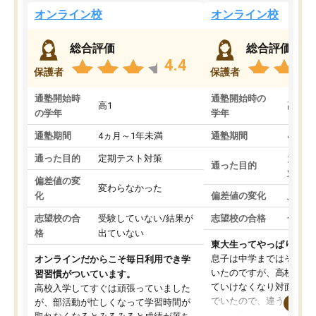
オンライン校
オンライン校
総合評価
総合評価
4.4
保護者
保護者
通塾開始時
通塾開始時の
高1
高3
の学年
学年
通塾期間
4ヵ月～1年未満
通塾期間
4ヵ月
通った目的
定期テスト対策
大学入
通った目的
対策
偏差値の変
変わらなかった
化
偏差値の変化
上がっ
志望校の合
受験していない/結果が
志望校の合格
合格し
格
出ていない
東大生ってやっぱりすご
息子は中学まではそこそ
オンラインだからこそ毎日利用でき学
いたのですが、高校に入
習習慣がついています。
ていけなくなり対面の塾
高校入学してすぐは頑張っていました
でいたので、違うアプロ
が、部活動が忙しくなって学習時間が
考えて入りました。地元