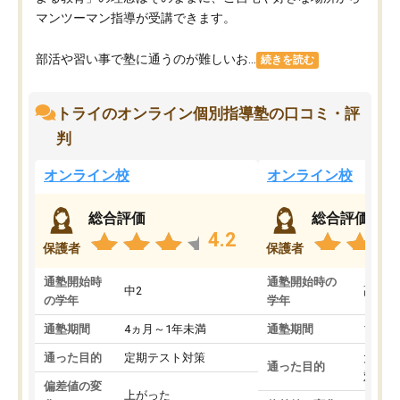
マンツーマン指導が受講できます。
部活や習い事で塾に通うのが難しいお...
続きを読む
トライのオンライン個別指導塾の口コミ・評
判
オンライン校
オンライン校
総合評価
総合評価
4.2
保護者
保護者
通塾開始時
通塾開始時の
中2
高3
の学年
学年
通塾期間
4ヵ月～1年未満
通塾期間
1～3
通った目的
定期テスト対策
大学入
通った目的
対策
偏差値の変
上がった