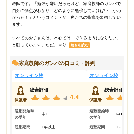
教師です。「勉強が嫌いだったけど、家庭教師のガンバで
自分の弱点がわかり、どのように勉強していけばいいかわ
かった！」というコメントが、私たちの指導を象徴してい
ます。
すべてのお子さんは、本心では「できるようになりたい」
と願っています。ただ、やり...
続きを読む
家庭教師のガンバの口コミ・評判
オンライン校
オンライン校
総合評価
総合評価
4.4
保護者
保護者
通塾開始時
通塾開始時
中1
中1
の学年
の学年
通塾期間
1年以上
通塾期間
1～3ヵ月