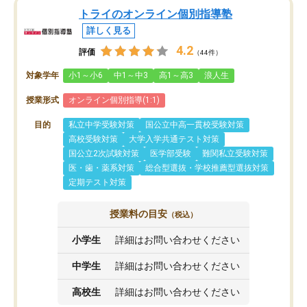
トライのオンライン個別指導塾
詳しく見る
4.2
評価
（44件）
対象学年
小1～小6
中1～中3
高1～高3
浪人生
授業形式
オンライン個別指導(1:1)
目的
私立中学受験対策
国公立中高一貫校受験対策
高校受験対策
大学入学共通テスト対策
国公立2次試験対策
医学部受験
難関私立受験対策
医・歯・薬系対策
総合型選抜・学校推薦型選抜対策
定期テスト対策
授業料の目安
（税込）
小学生
詳細はお問い合わせください
中学生
詳細はお問い合わせください
高校生
詳細はお問い合わせください