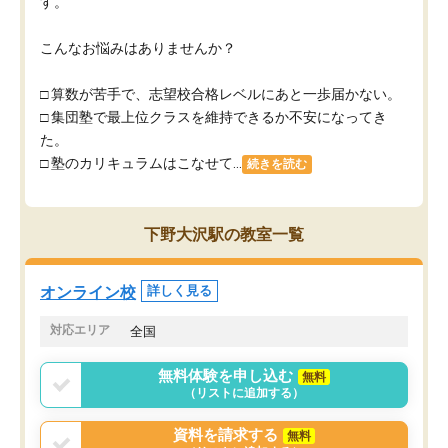
す。
こんなお悩みはありませんか？
□ 算数が苦手で、志望校合格レベルにあと一歩届かない。
□ 集団塾で最上位クラスを維持できるか不安になってき
た。
□ 塾のカリキュラムはこなせて...
続きを読む
下野大沢駅の教室一覧
オンライン校
詳しく見る
対応エリア
全国
無料体験を申し込む
無料
（リストに追加する）
資料を請求する
無料