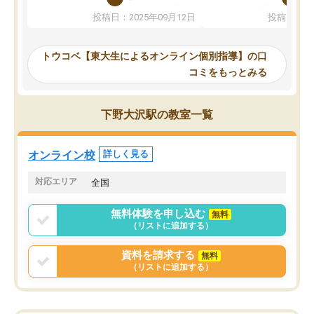
か、オプションは付帯するかなど選ぶ
教科でも)。受講科目や
投稿日：2025年09月12日
投稿日：20
事が出来ました。
めれるので、個人に合っ
講師とのマッチング後講師との初回ミ
ると思います。カリキュ
ーティングを行い、その講師で良いか
いなのがあり(有料)、受
トウコベ【東大生によるオンライン個別指導】の口
他の講師を希望するか子供との相性も
ことをどんなスケジュー
コミをもっとみる
見てから講師を決定する事ができま
くか相談したのですが、
す。
ち期待したものではなく
うちの子は、初回面談の講師の方で決
内容でした。それでも明
下野大沢駅の教室一覧
定しました。
やる気も出ましたし、苦
くなってきたようなので
オンラインツールを使用した単語帳の
お願いして良かったと思
オンライン校
詳しく見る
共有があり宿題もそちらで出される形
も合わなければチェンジ
でした。
娘は3科目ともずっと同
対応エリア
全国
2ヶ月で担当講師の方がお辞めになると
言う事で講師変更の申し出があり、あ
無料体験を申し込む
無料
まりに短期での変更だった為、塾に通
（リストに追加する）
う事にして退会しました。遅れも取り
戻せ、授業内容や講師の方は良かった
資料を請求する
無料
と思います。
（リストに追加する）