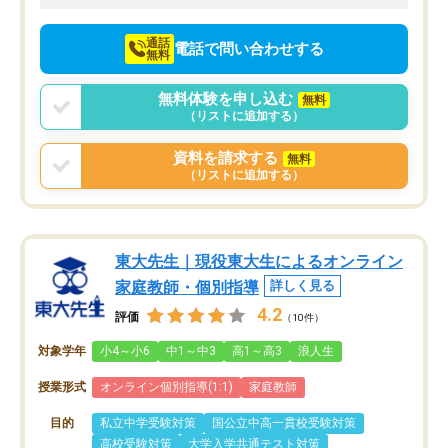
向けて頑張っています。
通話
電話で問い合わせする
無料
無料体験を申し込む
無料
（リストに追加する）
資料を請求する
無料
（リストに追加する）
東大先生｜現役東大生によるオンライン
家庭教師・個別指導
詳しく見る
4.2
評価
（10件）
対象学年
小4～小6
中1～中3
高1～高3
浪人生
授業形式
オンライン個別指導(1:1)
家庭教師
目的
私立中学受験対策
国公立中高一貫校受験対策
高校受験対策
大学入学共通テスト対策