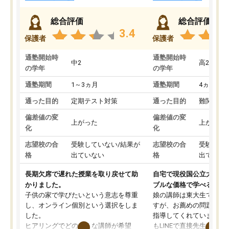
総合評価
総合評価
3.4
保護者
保護者
通塾開始時
通塾開始時
中2
高2
の学年
の学年
通塾期間
1～3ヵ月
通塾期間
4ヵ月～1
通った目的
定期テスト対策
通った目的
難関私立
偏差値の変
偏差値の変
上がった
上がった
化
化
志望校の合
受験していない/結果が
志望校の合
受験して
格
出ていない
格
出ていな
長期欠席で遅れた授業を取り戻せて助
自宅で現役国公立大学生
かりました。
ブルな価格で学べる
子供の家で学びたいという意志を尊重
娘の講師は東大生では無
し、オンライン個別という選択をしま
すが、お薦めの問題集や
した。
指導してくれています。2
ヒアリングでどのような講師が希望
もLINEで直接先生に質問