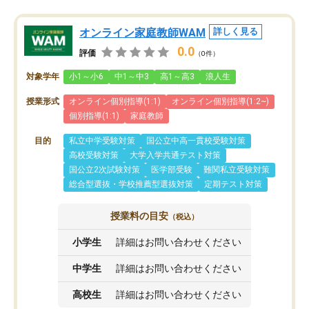
オンライン家庭教師WAM
詳しく見る
0.0
評価
（0件）
対象学年
小1～小6
中1～中3
高1～高3
浪人生
授業形式
オンライン個別指導(1:1)
オンライン個別指導(1:2~)
個別指導(1:1)
家庭教師
目的
私立中学受験対策
国公立中高一貫校受験対策
高校受験対策
大学入学共通テスト対策
国公立2次試験対策
医学部受験
難関私立受験対策
総合型選抜・学校推薦型選抜対策
定期テスト対策
授業料の目安
（税込）
小学生
詳細はお問い合わせください
中学生
詳細はお問い合わせください
高校生
詳細はお問い合わせください