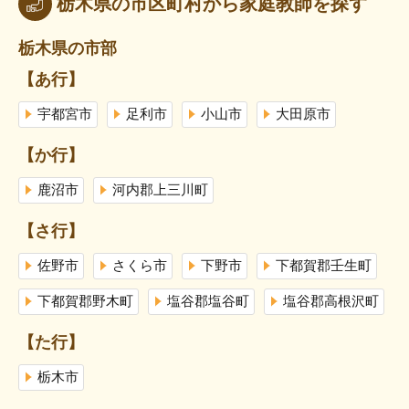
栃木県の市区町村から家庭教師を探す
栃木県の市部
【あ行】
宇都宮市
足利市
小山市
大田原市
【か行】
鹿沼市
河内郡上三川町
【さ行】
佐野市
さくら市
下野市
下都賀郡壬生町
下都賀郡野木町
塩谷郡塩谷町
塩谷郡高根沢町
【た行】
栃木市