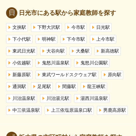
日光市にある駅から家庭教師を探す
文挟駅
下野大沢駅
今市駅
日光駅
下小代駅
明神駅
下今市駅
上今市駅
東武日光駅
大谷向駅
大桑駅
新高徳駅
小佐越駅
鬼怒川温泉駅
鬼怒川公園駅
新藤原駅
東武ワールドスクウェア駅
原向駅
通洞駅
足尾駅
間藤駅
龍王峡駅
川治温泉駅
川治湯元駅
湯西川温泉駅
中三依温泉駅
上三依塩原温泉口駅
男鹿高原駅