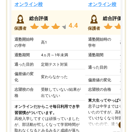
オンライン校
オンライン校
総合評価
総合評価
4.4
保護者
保護者
通塾開始時
通塾開始時の
高1
高3
の学年
学年
通塾期間
4ヵ月～1年未満
通塾期間
4ヵ月
通った目的
定期テスト対策
大学入
通った目的
対策
偏差値の変
変わらなかった
化
偏差値の変化
上がっ
志望校の合
受験していない/結果が
志望校の合格
合格し
格
出ていない
東大生ってやっぱりすご
息子は中学まではそこそ
オンラインだからこそ毎日利用でき学
いたのですが、高校に入
習習慣がついています。
ていけなくなり対面の塾
高校入学してすぐは頑張っていました
でいたので、違うアプロ
が、部活動が忙しくなって学習時間が
考えて入りました。地元
取れなくなるとみるみると成績が落ち