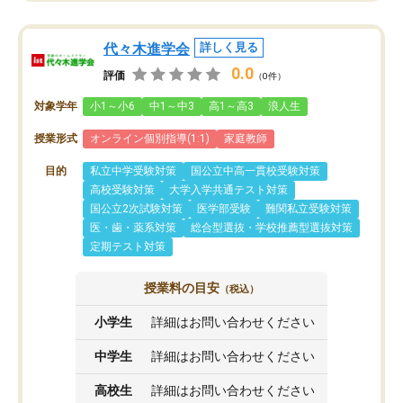
代々木進学会
詳しく見る
0.0
評価
（0件）
対象学年
小1～小6
中1～中3
高1～高3
浪人生
授業形式
オンライン個別指導(1:1)
家庭教師
目的
私立中学受験対策
国公立中高一貫校受験対策
高校受験対策
大学入学共通テスト対策
国公立2次試験対策
医学部受験
難関私立受験対策
医・歯・薬系対策
総合型選抜・学校推薦型選抜対策
定期テスト対策
授業料の目安
（税込）
小学生
詳細はお問い合わせください
中学生
詳細はお問い合わせください
高校生
詳細はお問い合わせください