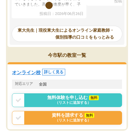
投稿日：20
で、当初は模試でD判定
ていきました。高校の進度が早く、子
していたのですが、やは
供も家に帰って勉強の話すると嫌な反
投稿日：2026年06月26日
験勉強に詳しく、先生か
応を示します。東大先生にお願いして
受け合格できました。ま
からは効率的な計画を先生が立ててく
自習室が毎日使えていつ
れるので、親としても安心です。毎日
東大先生｜現役東大生によるオンライン家庭教師・
るのが心強かったようで
使える自習室とかもあり、わからない
個別指導の口コミをもっとみる
謝です。
ところがあれば先生が回答してくれる
のも重宝しています。
今市駅の教室一覧
オンライン校
詳しく見る
対応エリア
全国
無料体験を申し込む
無料
（リストに追加する）
資料を請求する
無料
（リストに追加する）