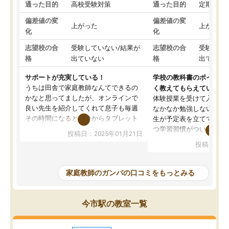
通った目的
高校受験対策
通った目的
定期テス
偏差値の変
偏差値の変
上がった
上がった
化
化
志望校の合
受験していない/結果が
志望校の合
受験して
格
出ていない
格
出ていな
サポートが充実している！
学校の教科書のポイント
うちは田舎で家庭教師なんてできるの
く教えてもらえている
かなと思ってましたが、オンラインで
体験授業を受けて入塾し
良い先生を紹介してくれて息子も毎週
なかなか勉強しない息子
その時間になると自分からタブレット
生が予定表を立ててくれ
を開いてzoomを繋げるようになりまし
つ学習習慣がついてきま
投稿日：2025年01月21日
た！5科目なんでもOKなのもとても気
オンラインで週に一度の
投稿日：20
に入っています
指導が無い日も予定表に
成績もだいぶ下の方でしたが、通い始
したり、LINEでわから
めて1年ほどだった今では平均点以上の
問できるのでとても助か
家庭教師のガンバの口コミをもっとみる
科目が増えてきました！あと1年受験ま
であるので無料の週末教室を使用しな
がら頑張って欲しいと思います！
今市駅の教室一覧