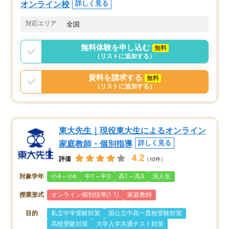
オンライン校
詳しく見る
対応エリア
全国
無料体験を申し込む
無料
（リストに追加する）
資料を請求する
無料
（リストに追加する）
東大先生｜現役東大生によるオンライン
家庭教師・個別指導
詳しく見る
4.2
評価
（10件）
対象学年
小4～小6
中1～中3
高1～高3
浪人生
授業形式
オンライン個別指導(1:1)
家庭教師
目的
私立中学受験対策
国公立中高一貫校受験対策
高校受験対策
大学入学共通テスト対策