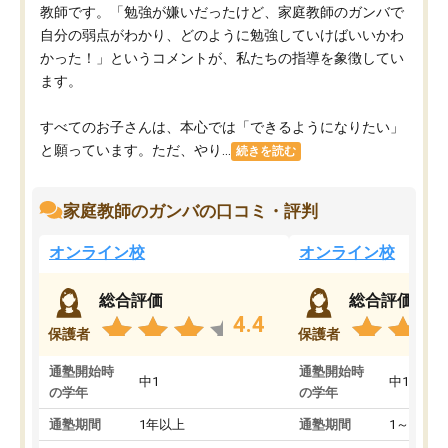
教師です。「勉強が嫌いだったけど、家庭教師のガンバで
自分の弱点がわかり、どのように勉強していけばいいかわ
かった！」というコメントが、私たちの指導を象徴してい
ます。
すべてのお子さんは、本心では「できるようになりたい」
と願っています。ただ、やり...
続きを読む
家庭教師のガンバの口コミ・評判
オンライン校
オンライン校
総合評価
総合評価
4.4
保護者
保護者
通塾開始時
通塾開始時
中1
中1
の学年
の学年
通塾期間
1年以上
通塾期間
1～3ヵ月