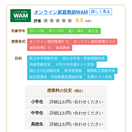
オンライン家庭教師WAM
詳しく見る
0.0
評価
（0件）
対象学年
小1～小6
中1～中3
高1～高3
浪人生
授業形式
オンライン個別指導(1:1)
オンライン個別指導(1:2~)
個別指導(1:1)
家庭教師
目的
私立中学受験対策
国公立中高一貫校受験対策
高校受験対策
大学入学共通テスト対策
国公立2次試験対策
医学部受験
難関私立受験対策
総合型選抜・学校推薦型選抜対策
定期テスト対策
授業料の目安
（税込）
小学生
詳細はお問い合わせください
中学生
詳細はお問い合わせください
高校生
詳細はお問い合わせください