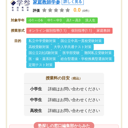
家庭教師学参
詳しく見る
0.0
評価
（0件）
対象学年
小1～小6
中1～中3
高1～高3
浪人生
授業形式
オンライン個別指導(1:1)
個別指導(1:1)
家庭教師
目的
私立中学受験対策
国公立中高一貫校受験対策
高校受験対策
大学入学共通テスト対策
国公立2次試験対策
医学部受験
難関私立受験対策
医・歯・薬系対策
総合型選抜・学校推薦型選抜対策
定期テスト対策
授業料の目安
（税込）
小学生
詳細はお問い合わせください
中学生
詳細はお問い合わせください
高校生
詳細はお問い合わせください
塾探しの窓口編集部からみた