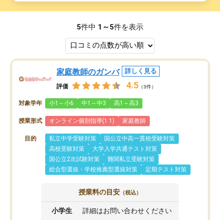
5
件中
1～5
件を表示
家庭教師のガンバ
詳しく見る
4.5
評価
（3件）
対象学年
小1～小6
中1～中3
高1～高3
授業形式
オンライン個別指導(1:1)
家庭教師
目的
私立中学受験対策
国公立中高一貫校受験対策
高校受験対策
大学入学共通テスト対策
国公立2次試験対策
難関私立受験対策
総合型選抜・学校推薦型選抜対策
定期テスト対策
授業料の目安
（税込）
小学生
詳細はお問い合わせください