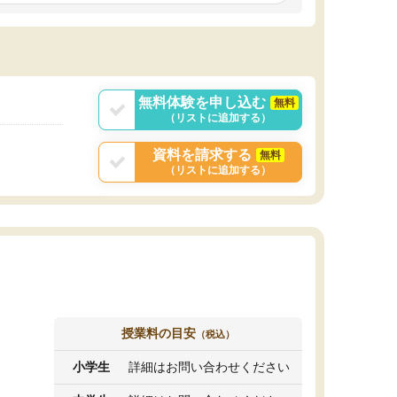
しいオリジナルのカリキュラムを提案してくれ
であれば自学自習で
ました。
1時間の代金がそれな
また24時間いつでもLINEで講師に相談できるの
用の仕方をしたかっ
で、深夜に家で勉強していて疑問や不安が生じ
これといった提案も
ても、直ぐに解消できたのは、大きなメリット
分からず辞めること
と感じました。
ていけない子にはい
無料体験を申し込む
無料
（リストに追加する）
資料を請求する
無料
（リストに追加する）
授業料の目安
（税込）
小学生
詳細はお問い合わせください