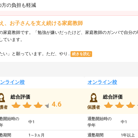
の方の負担も軽減
え、お子さんを支え続ける家庭教師
の家庭教師です。「勉強が嫌いだったけど、家庭教師のガンバで自分の
しています。
い」と願っています。ただ、やり...
続きを読む
ンライン校
オンライン校
総合評価
総合評価
4.6
護者
保護者
塾開始時の
通塾開始時の
中1
中1
年
学年
塾期間
1～3ヵ月
通塾期間
1年以上