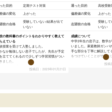
った目的
定期テスト対策
通った目的
高校受験
差値の変化
上がった
偏差値の変化
上がった
受験していない/結果が出て
受験して
望校の合格
志望校の合格
いない
いない
校の教科書のポイントをわかりやすく教えて
成績について
中学2年生の息子は、数学
らえている
いました。家庭教師ガンバ
験授業を受けて入塾しました。
手な部分を丁寧に解説して
かなか勉強しない息子でしたが、先生が予定
をつけていくことができま
を立ててくれるので少しずつ学習習慣がつい
期テストの成績が10点以上
きました。
投稿日
ても喜んでいます。
ンラインで週に一度の受講ですが、指導が無
投稿日：2025年01月21日
日も予定表に基づいて勉強したり、LINEでわ
らないところを質問できるのでとても助かっ
います。