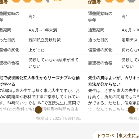
護者
保護者
塾開始時の
通塾開始時の
高2
高1
年
学年
塾期間
4ヵ月～1年未満
通塾期間
4ヵ月～
った目的
難関私立受験対策
通った目的
定期テス
差値の変化
上がった
偏差値の変化
変わらな
受験していない/結果が出て
受験して
望校の合格
志望校の合格
いない
いない
宅で現役国公立大学生からリーズナブルな価
先生の質はよいが、カリキ
で学べる
方法が分からない
の講師は東大生では無く東北大生ですが、お
先生は、さすが東大の先生
めの問題集や教材で丁寧に指導してくれてい
は高く、所見の問題でもス
す。24時間いつでもLINEで直接先生に質問で
ができる。ただし、個別家
ます(どの教科でも)。受講科目や時間も自由
で、なんでもこちらに合わ
決めれるので、個人に合った勉強ができると
のだが、具体的なカリキュ
投稿日：2025年08月13日
投稿日
います。カリキュラム相談みたいなのがあり
は、授業の先取り学習をす
有料)、受験までにどんなことをどんなスケジ
書を一緒に進めていくよう
ールでやっていくか相談したのですが、それ
いただいたが、1時間の時
トウコベ【東大生に