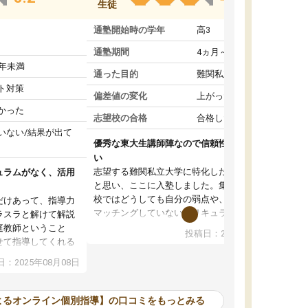
生徒
通塾開始時の学年
高3
通塾期間
4ヵ月～1年未満
1年未満
通った目的
難関私立受験対策
ト対策
偏差値の変化
上がった
かった
志望校の合格
合格した
いない/結果が出て
優秀な東大生講師陣なので信頼性や安心感が高
い
志望する難関私立大学に特化した準備をしたい
ュラムがなく、活用
と思い、ここに入塾しました。集団指導の予備
校ではどうしても自分の弱点や、志望校対策に
だけあって、指導力
マッチングしていないカリキュラムに不安を感
ラスラと解けて解説
じたからです。
庭教師ということ
投稿日：2024年02月19日
また受験のノウハウを蓄積している優秀な東大
せて指導してくれる
生講師陣をそろえていることや、完全オンライ
ラムがない。当方
：2025年08月08日
ン制というのも、ここを選んだ重要なポイント
るため、学校の教科
です。実際に入塾してみると、きめ細かいマン
な形で活用をさせて
ツーマン指導によって、自分の志望校にふさわ
間を使って進められる
よるオンライン個別指導】の口コミをもっとみる