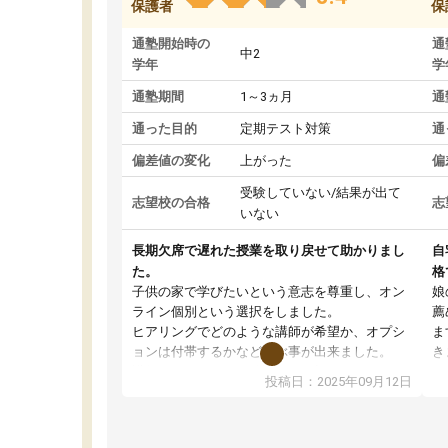
保護者
保
通塾開始時の
通
中2
学年
学
通塾期間
1～3ヵ月
通
通った目的
定期テスト対策
通
偏差値の変化
上がった
偏
受験していない/結果が出て
志望校の合格
志
いない
長期欠席で遅れた授業を取り戻せて助かりまし
自
た。
格
子供の家で学びたいという意志を尊重し、オン
娘
ライン個別という選択をしました。
薦
ヒアリングでどのような講師が希望か、オプシ
ま
ョンは付帯するかなど選ぶ事が出来ました。
き
講師とのマッチング後講師との初回ミーティン
に
投稿日：2025年09月12日
グを行い、その講師で良いか他の講師を希望す
思
るか子供との相性も見てから講師を決定する事
(
ができます。
ュ