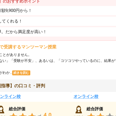
】のおすすめポイント
9,900円から！
してくれる！
導。だから満足度が高い！
で受講するマンツーマン授業
ことがありません。
ない」「受験が不安」、あるいは、「コツコツやっているのに、結果が
か...
続きを読む
別指導】の口コミ・評判
ンライン校
オンライン校
総合評価
総合評価
4.0