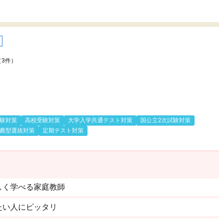
（3件）
験対策
高校受験対策
大学入学共通テスト対策
国公立2次試験対策
薦型選抜対策
定期テスト対策
しく学べる家庭教師
たい人にピッタリ