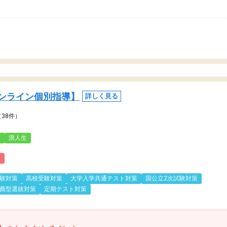
ンライン個別指導】
詳しく見る
（38件）
3
浪人生
)
験対策
高校受験対策
大学入学共通テスト対策
国公立2次試験対策
薦型選抜対策
定期テスト対策