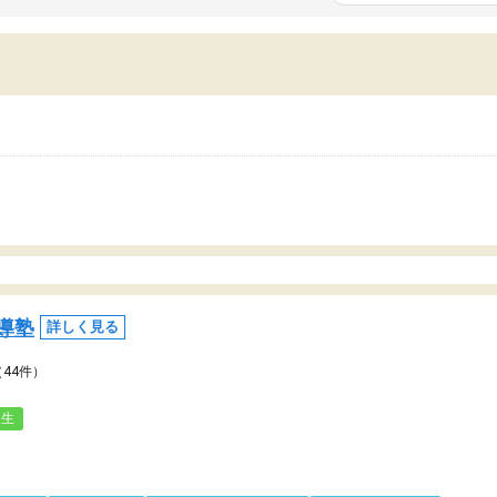
いまいち期待したものではなくふわっとした
範囲は限られており、それ
容でした。それでも明らかに本人のやる気も
進めて良いように思った。
ましたし、苦手科目が楽しくなってきたよう
りに高いため、有意義な利
ので、トウコベにお願いして良かったと思い
たが、大学生の先生からは
す。講師も合わなければチェンジできます
なく、上手い活用の仕方が
、娘は3科目ともずっと同じ先生です。
とした。学校の授業につい
いのかも。
導塾
詳しく見る
（44件）
人生