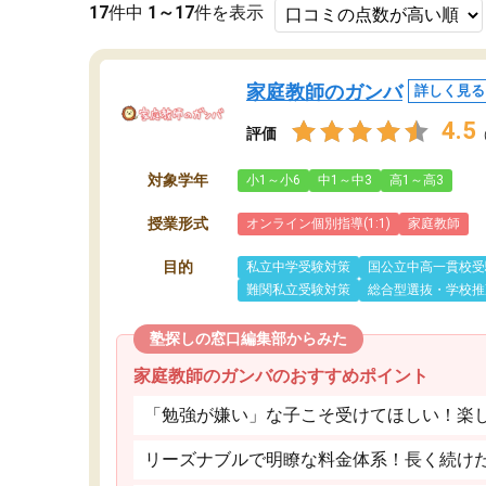
17
件中
1～17
件を表示
家庭教師のガンバ
詳しく見る
4.5
評価
対象学年
小1～小6
中1～中3
高1～高3
授業形式
オンライン個別指導(1:1)
家庭教師
目的
私立中学受験対策
国公立中高一貫校受
難関私立受験対策
総合型選抜・学校推
塾探しの窓口編集部からみた
家庭教師のガンバのおすすめポイント
「勉強が嫌い」な子こそ受けてほしい！楽
リーズナブルで明瞭な料金体系！長く続け