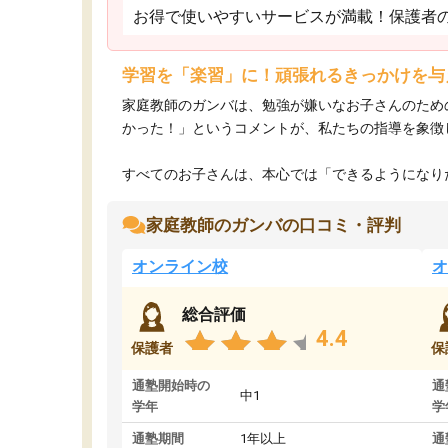
お得で使いやすいサービスが満載！保護者
学習を「楽習」に！頑張れるきっかけを与
家庭教師のガンバは、勉強が嫌いなお子さんのため
かった！」というコメントが、私たちの指導を象徴
すべてのお子さんは、本心では「できるようになりた
家庭教師のガンバの口コミ・評判
オンライン校
オ
総合評価
4.4
保護者
保
通塾開始時の
通
中1
学年
学
通塾期間
1年以上
通