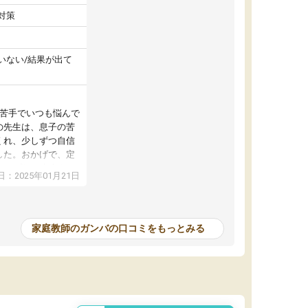
対策
いない/結果が出て
が苦手でいつも悩んで
の先生は、息子の苦
くれ、少しずつ自信
した。おかげで、定
アップし、本人もと
：2025年01月21日
家庭教師のガンバの口コミをもっとみる