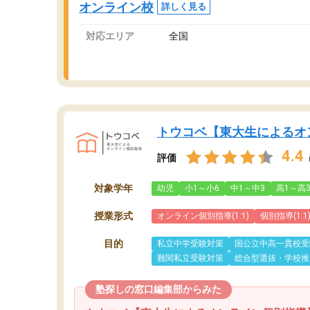
オンライン校
詳しく見る
対応エリア
全国
トウコベ【東大生によるオ
4.4
評価
対象学年
幼児
小1～小6
中1～中3
高1～高
授業形式
オンライン個別指導(1:1)
個別指導(1:1
目的
私立中学受験対策
国公立中高一貫校受
難関私立受験対策
総合型選抜・学校推
塾探しの窓口編集部からみた