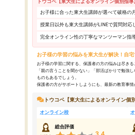
トウコベ【東大生によるオンライン個別指導
お子様に合った東大生講師が選べて破格の月額
授業日以外も東大生講師がLINEで質問対応
完全オンライン性の丁寧なマンツーマン指
お子様の学習の悩みを東大生が解決！自宅
お子様の学習に関する、保護者の方の悩みは尽きる
「親の言うことを聞かない」「部活ばかりで勉強し
ものもあるでしょう。
保護者の方がサポートしようにも、最新の教育事情がわ
トウコベ【東大生によるオンライン個
オンライン校
オ
総合評価
3.4