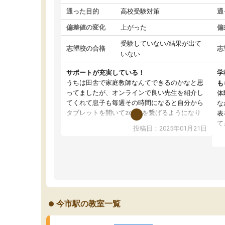
通った目的
高校受験対策
通
偏差値の変化
上がった
偏
受験していない/結果が出て
志望校の合格
志
いない
サポートが充実している！
学
うちは田舎で家庭教師なんてできるのかなと思
も
ってましたが、オンラインで良い先生を紹介し
体
てくれて息子も毎週その時間になると自分から
な
タブレットを開いてzoomを繋げるようになり
表
ました！5科目なんでもOKなのもとても気に入
て
投稿日：2025年01月21日
っています
オ
成績もだいぶ下の方でしたが、通い始めて1年ほ
い
どだった今では平均点以上の科目が増えてきま
か
した！あと1年受験まであるので無料の週末教室
て
を使用しながら頑張って欲しいと思います！
今市駅の教室一覧