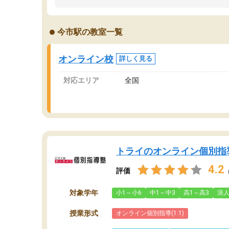
うちの子は、初回面談の講師の方で決定しまし
は
た。
内
出
今市駅の教室一覧
オンラインツールを使用した単語帳の共有があ
な
り宿題もそちらで出される形でした。
ま
2ヶ月で担当講師の方がお辞めになると言う事で
が
オンライン校
詳しく見る
講師変更の申し出があり、あまりに短期での変
更だった為、塾に通う事にして退会しました。
対応エリア
全国
遅れも取り戻せ、授業内容や講師の方は良かっ
たと思います。
トライのオンライン個別指
4.2
評価
対象学年
小1～小6
中1～中3
高1～高3
浪
授業形式
オンライン個別指導(1:1)