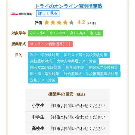
トライのオンライン個別指導塾
詳しく見る
4.2
評価
（44件）
対象学年
小1～小6
中1～中3
高1～高3
浪人生
授業形式
オンライン個別指導(1:1)
目的
私立中学受験対策
国公立中高一貫校受験対策
高校受験対策
大学入学共通テスト対策
国公立2次試験対策
医学部受験
難関私立受験対策
医・歯・薬系対策
総合型選抜・学校推薦型選抜対策
定期テスト対策
授業料の目安
（税込）
小学生
詳細はお問い合わせください
中学生
詳細はお問い合わせください
高校生
詳細はお問い合わせください