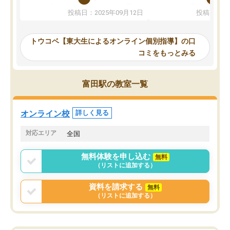
か、オプションは付帯するかなど選ぶ
教科でも)。受講科目や
投稿日：2025年09月12日
投稿日：20
事が出来ました。
めれるので、個人に合っ
講師とのマッチング後講師との初回ミ
ると思います。カリキュ
ーティングを行い、その講師で良いか
いなのがあり(有料)、受
トウコベ【東大生によるオンライン個別指導】の口
他の講師を希望するか子供との相性も
ことをどんなスケジュー
コミをもっとみる
見てから講師を決定する事ができま
くか相談したのですが、
す。
ち期待したものではなく
うちの子は、初回面談の講師の方で決
内容でした。それでも明
富田駅の教室一覧
定しました。
やる気も出ましたし、苦
くなってきたようなので
オンラインツールを使用した単語帳の
お願いして良かったと思
オンライン校
詳しく見る
共有があり宿題もそちらで出される形
も合わなければチェンジ
でした。
娘は3科目ともずっと同
対応エリア
全国
2ヶ月で担当講師の方がお辞めになると
言う事で講師変更の申し出があり、あ
無料体験を申し込む
無料
まりに短期での変更だった為、塾に通
（リストに追加する）
う事にして退会しました。遅れも取り
戻せ、授業内容や講師の方は良かった
資料を請求する
無料
と思います。
（リストに追加する）