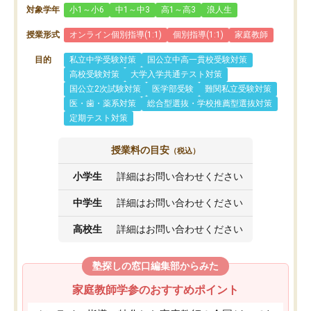
対象学年
小1～小6
中1～中3
高1～高3
浪人生
授業形式
オンライン個別指導(1:1)
個別指導(1:1)
家庭教師
目的
私立中学受験対策
国公立中高一貫校受験対策
高校受験対策
大学入学共通テスト対策
国公立2次試験対策
医学部受験
難関私立受験対策
医・歯・薬系対策
総合型選抜・学校推薦型選抜対策
定期テスト対策
授業料の目安
（税込）
小学生
詳細はお問い合わせください
中学生
詳細はお問い合わせください
高校生
詳細はお問い合わせください
塾探しの窓口編集部からみた
家庭教師学参のおすすめポイント