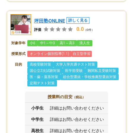
坪田塾ONLINE
詳しく見る
0.0
評価
（0件）
対象学年
小6
中1～中3
高1～高3
浪人生
授業形式
オンライン個別指導(1:1)
自立型学習
目的
高校受験対策
大学入学共通テスト対策
国公立2次試験対策
医学部受験
難関私立受験対策
医・歯・薬系対策
総合型選抜・学校推薦型選抜対策
定期テスト対策
授業料の目安
（税込）
小学生
詳細はお問い合わせください
中学生
詳細はお問い合わせください
高校生
詳細はお問い合わせください