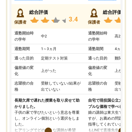
総合評価
総合評価
3.4
保護者
保護者
通塾開始時
通塾開始時
中2
高2
の学年
の学年
通塾期間
1～3ヵ月
通塾期間
4ヵ月～1
通った目的
定期テスト対策
通った目的
難関私立
偏差値の変
偏差値の変
上がった
上がった
化
化
志望校の合
受験していない/結果が
志望校の合
受験して
格
出ていない
格
出ていな
長期欠席で遅れた授業を取り戻せて助
自宅で現役国公立大学生
かりました。
ブルな価格で学べる
子供の家で学びたいという意志を尊重
娘の講師は東大生では無
し、オンライン個別という選択をしま
すが、お薦めの問題集や
した。
指導してくれています。2
ヒアリングでどのような講師が希望
もLINEで直接先生に質問