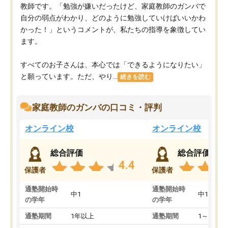
教師です。「勉強が嫌いだったけど、家庭教師のガンバで
自分の弱点がわかり、どのように勉強していけばいいかわ
かった！」というコメントが、私たちの指導を象徴してい
ます。
すべてのお子さんは、本心では「できるようになりたい」
と願っています。ただ、やり...
続きを読む
家庭教師のガンバの口コミ・評判
オンライン校
オンライン校
総合評価
総合評価
4.4
保護者
保護者
通塾開始時
通塾開始時
中1
中1
の学年
の学年
通塾期間
1年以上
通塾期間
1～3ヵ月