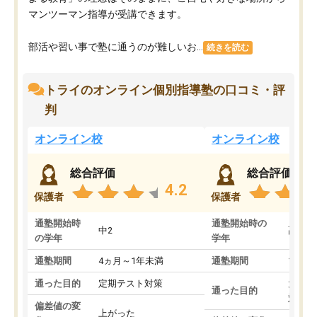
マンツーマン指導が受講できます。
部活や習い事で塾に通うのが難しいお...
続きを読む
トライのオンライン個別指導塾の口コミ・評
判
オンライン校
オンライン校
総合評価
総合評価
4.2
保護者
保護者
通塾開始時
通塾開始時の
中2
高3
の学年
学年
通塾期間
4ヵ月～1年未満
通塾期間
1～3
通った目的
定期テスト対策
大学入
通った目的
対策
偏差値の変
上がった