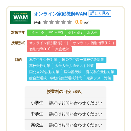
オンライン家庭教師WAM
詳しく見る
0.0
評価
（0件）
対象学年
小1～小6
中1～中3
高1～高3
浪人生
授業形式
オンライン個別指導(1:1)
オンライン個別指導(1:2~)
個別指導(1:1)
家庭教師
目的
私立中学受験対策
国公立中高一貫校受験対策
高校受験対策
大学入学共通テスト対策
国公立2次試験対策
医学部受験
難関私立受験対策
総合型選抜・学校推薦型選抜対策
定期テスト対策
授業料の目安
（税込）
小学生
詳細はお問い合わせください
中学生
詳細はお問い合わせください
高校生
詳細はお問い合わせください