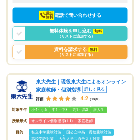
向けて頑張っています。
通話
電話で問い合わせする
無料
無料体験を申し込む
無料
（リストに追加する）
資料を請求する
無料
（リストに追加する）
東大先生｜現役東大生によるオンライン
家庭教師・個別指導
詳しく見る
4.2
評価
（10件）
対象学年
小4～小6
中1～中3
高1～高3
浪人生
授業形式
オンライン個別指導(1:1)
家庭教師
目的
私立中学受験対策
国公立中高一貫校受験対策
高校受験対策
大学入学共通テスト対策