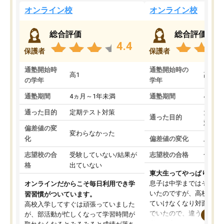
オンライン校
オンライン校
総合評価
総合評価
4.4
保護者
保護者
通塾開始時
通塾開始時の
高1
高3
の学年
学年
通塾期間
4ヵ月～1年未満
通塾期間
4ヵ月
通った目的
定期テスト対策
大学入
通った目的
対策
偏差値の変
変わらなかった
化
偏差値の変化
上がっ
志望校の合
受験していない/結果が
志望校の合格
合格し
格
出ていない
東大生ってやっぱりすご
息子は中学まではそこそ
オンラインだからこそ毎日利用でき学
いたのですが、高校に入
習習慣がついています。
ていけなくなり対面の塾
高校入学してすぐは頑張っていました
でいたので、違うアプロ
が、部活動が忙しくなって学習時間が
考えて入りました。地元