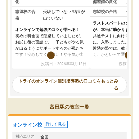
化
偏差値の変化
上がっ
志望校の合
受験していない/結果が
志望校の合格
合格し
格
出ていない
ラストスパートの１か月
オンラインで勉強のコツが学べる！
が、本当に助かりました
初めは料金面で躊躇していましたが、
共通テストに向けての追
お試し後の面談で、「子どもがやる気
に、入塾しました。田舎
が出るようにサポートするのが私たち
近隣の塾では、教えても
です！安心してください！やる気が出
く、かといって通うには
ないのは私たち講師の責任です」と言
が、トライならオンライ
投稿日：2026年03月13日
投稿日：20
ってくださり、確かに！と考えて、思
可能なので本当に助かり
い切って入塾しました。英語が苦手だ
テストの内容重視でした
ったんですが、学生の先生から学ぶこ
らないところをピンポイ
トライのオンライン個別指導塾の口コミをもっとみ
とで、勉強のコツみたいなものをつか
頂いて、とてもわかりや
る
み、徐々に成績が上がったらいいなと
していました。一生を左
思っていました。何が今足りないのか
スト、多少お金がかかっ
を的確に指導いただき、子どももびっ
思い切って入塾してよか
富田駅の教室一覧
くりするほど楽しんでやる気を持って
塾を受けています。狙い通り、少しず
つ成績も上がり、苦手意識も無くなっ
オンライン校
詳しく見る
てきたので、さらに苦手な数学も追加
でお願いしました。来年の高校受験に
対応エリア
全国