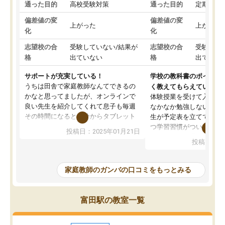
通った目的
高校受験対策
通った目的
定期テス
偏差値の変
偏差値の変
上がった
上がった
化
化
志望校の合
受験していない/結果が
志望校の合
受験して
格
出ていない
格
出ていな
サポートが充実している！
学校の教科書のポイント
うちは田舎で家庭教師なんてできるの
く教えてもらえている
かなと思ってましたが、オンラインで
体験授業を受けて入塾し
良い先生を紹介してくれて息子も毎週
なかなか勉強しない息子
その時間になると自分からタブレット
生が予定表を立ててくれ
を開いてzoomを繋げるようになりまし
つ学習習慣がついてきま
投稿日：2025年01月21日
た！5科目なんでもOKなのもとても気
オンラインで週に一度の
投稿日：20
に入っています
指導が無い日も予定表に
成績もだいぶ下の方でしたが、通い始
したり、LINEでわから
めて1年ほどだった今では平均点以上の
問できるのでとても助か
家庭教師のガンバの口コミをもっとみる
科目が増えてきました！あと1年受験ま
であるので無料の週末教室を使用しな
がら頑張って欲しいと思います！
富田駅の教室一覧