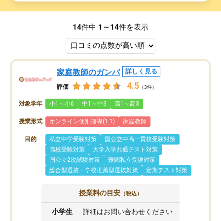
14
件中
1～14
件を表示
家庭教師のガンバ
詳しく見る
4.5
評価
（3件）
対象学年
小1～小6
中1～中3
高1～高3
授業形式
オンライン個別指導(1:1)
家庭教師
目的
私立中学受験対策
国公立中高一貫校受験対策
高校受験対策
大学入学共通テスト対策
国公立2次試験対策
難関私立受験対策
総合型選抜・学校推薦型選抜対策
定期テスト対策
授業料の目安
（税込）
小学生
詳細はお問い合わせください