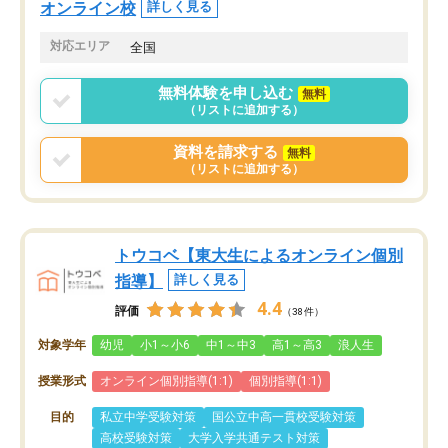
オンライン校
詳しく見る
対応エリア
全国
無料体験を申し込む
無料
（リストに追加する）
資料を請求する
無料
（リストに追加する）
トウコベ【東大生によるオンライン個別
指導】
詳しく見る
4.4
評価
（38件）
対象学年
幼児
小1～小6
中1～中3
高1～高3
浪人生
授業形式
オンライン個別指導(1:1)
個別指導(1:1)
目的
私立中学受験対策
国公立中高一貫校受験対策
高校受験対策
大学入学共通テスト対策