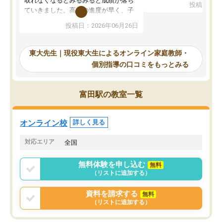
取れなくなるとみるみると成績が落ち
投稿日：20
で、当初は模試でD判定
ていきました。高校の進度が早く、子
していたのですが、やは
供も家に帰って勉強の話すると嫌な反
投稿日：2026年06月26日
験勉強に詳しく、先生か
応を示します。東大先生にお願いして
受け合格できました。ま
からは効率的な計画を先生が立ててく
自習室が毎日使えていつ
れるので、親としても安心です。毎日
東大先生｜現役東大生によるオンライン家庭教師・
るのが心強かったようで
使える自習室とかもあり、わからない
個別指導の口コミをもっとみる
謝です。
ところがあれば先生が回答してくれる
のも重宝しています。
富田駅の教室一覧
オンライン校
詳しく見る
対応エリア
全国
無料体験を申し込む
無料
（リストに追加する）
資料を請求する
無料
（リストに追加する）