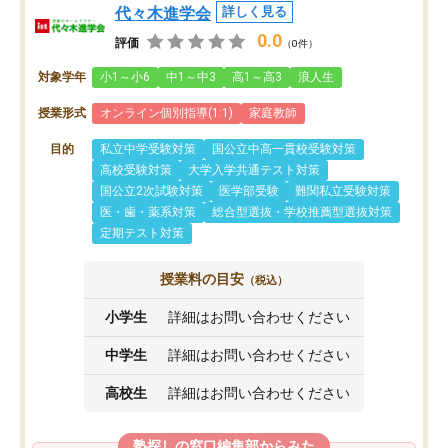
代々木進学会
詳しく見る
0.0
評価
（0件）
対象学年
小1～小6
中1～中3
高1～高3
浪人生
授業形式
オンライン個別指導(1:1)
家庭教師
目的
私立中学受験対策
国公立中高一貫校受験対策
高校受験対策
大学入学共通テスト対策
国公立2次試験対策
医学部受験
難関私立受験対策
医・歯・薬系対策
総合型選抜・学校推薦型選抜対策
定期テスト対策
授業料の目安
（税込）
小学生
詳細はお問い合わせください
中学生
詳細はお問い合わせください
高校生
詳細はお問い合わせください
塾探しの窓口編集部からみた