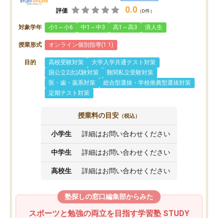
0.0
評価
（0件）
対象学年
小1～小6
中1～中3
高1～高3
浪人生
授業形式
オンライン個別指導(1:1)
目的
高校受験対策
大学入学共通テスト対策
国公立2次試験対策
難関私立受験対策
医・歯・薬系対策
総合型選抜・学校推薦型選抜対策
定期テスト対策
授業料の目安
（税込）
小学生
詳細はお問い合わせください
中学生
詳細はお問い合わせください
高校生
詳細はお問い合わせください
塾探しの窓口編集部からみた
スポーツと勉強の両立を目指す学習塾 STUDY