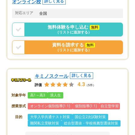
オンライン校
詳しく見る
共有があり宿題もそちらで出される形
も合わなければチェンジ
でした。
娘は3科目ともずっと同
対応エリア
全国
2ヶ月で担当講師の方がお辞めになると
言う事で講師変更の申し出があり、あ
無料体験を申し込む
無料
まりに短期での変更だった為、塾に通
（リストに追加する）
う事にして退会しました。遅れも取り
戻せ、授業内容や講師の方は良かった
資料を請求する
無料
と思います。
（リストに追加する）
キミノスクール
詳しく見る
4.3
評価
（5件）
対象学年
高1～高3
浪人生
授業形式
オンライン個別指導(1:1)
個別指導(1:1)
自立型学習
目的
大学入学共通テスト対策
国公立2次試験対策
難関私立受験対策
総合型選抜・学校推薦型選抜対策