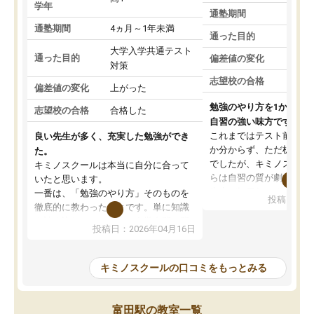
学年
通塾期間
通塾期間
4ヵ月～1年未満
通った目的
大学入学共通テスト
通った目的
偏差値の変化
対策
志望校の合格
偏差値の変化
上がった
勉強のやり方を1から教
志望校の合格
合格した
自習の強い味方です。
これまではテスト前に何
良い先生が多く、充実した勉強ができ
か分からず、ただ机に座
た。
でしたが、キミノスクー
キミノスクールは本当に自分に合って
らは自習の質が劇的に変
いたと思います。
先生が毎日何をすべきか
一番は、「勉強のやり方」そのものを
投稿日：20
を明確にしてくれるので
徹底的に教わったことです。単に知識
ずに学習に取り組めるよ
を詰め込むのではなく、自学自習の習
投稿日：2026年04月16日
が一番の収穫です。
慣が身につくよう並走してくれるの
授業で教えてもらうとい
で、通塾日以外も机に向かうのが苦で
の仕方をコーチングして
はなくなりました。
キミノスクールの口コミをもっとみる
ルなので、家での学習習
身につきました。結果と
講師の方との距離も近く、親身なコー
た英語の偏差値が10以上
チングのおかげで、停滞期もモチベー
富田駅の教室一覧