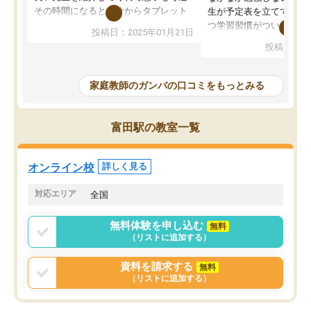
その時間になると自分からタブレット
生が予定表を立ててくれ
を開いてzoomを繋げるようになりまし
つ学習習慣がついてきま
投稿日：2025年01月21日
た！5科目なんでもOKなのもとても気
オンラインで週に一度の
投稿日：20
に入っています
指導が無い日も予定表に
成績もだいぶ下の方でしたが、通い始
したり、LINEでわから
めて1年ほどだった今では平均点以上の
問できるのでとても助か
家庭教師のガンバの口コミをもっとみる
科目が増えてきました！あと1年受験ま
であるので無料の週末教室を使用しな
がら頑張って欲しいと思います！
富田駅の教室一覧
オンライン校
詳しく見る
対応エリア
全国
無料体験を申し込む
無料
（リストに追加する）
資料を請求する
無料
（リストに追加する）