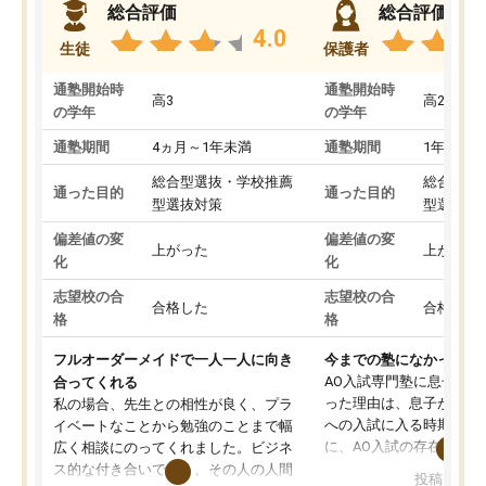
総合評価
総合評価
4.0
生徒
保護者
通塾開始時
通塾開始時
高3
高2
の学年
の学年
通塾期間
4ヵ月～1年未満
通塾期間
1年以上
総合型選抜・学校推薦
総合型選
通った目的
通った目的
型選抜対策
型選抜対
偏差値の変
偏差値の変
上がった
上がった
化
化
志望校の合
志望校の合
合格した
合格した
格
格
フルオーダーメイドで一人一人に向き
今までの塾になかったA
AO入試専門塾に息子を
合ってくれる
った理由は、息子が高校
私の場合、先生との相性が良く、プラ
への入試に入る時期に差
イベートなことから勉強のことまで幅
に、AO入試の存在を息
広く相談にのってくれました。ビジネ
してもその制度で合格し
ス的な付き合いでなく、その人の人間
投稿日：20