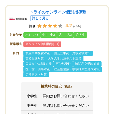
トライのオンライン個別指導塾
詳しく見る
4.2
評価
（44件）
対象学年
小1～小6
中1～中3
高1～高3
浪人生
授業形式
オンライン個別指導(1:1)
目的
私立中学受験対策
国公立中高一貫校受験対策
高校受験対策
大学入学共通テスト対策
国公立2次試験対策
医学部受験
難関私立受験対策
医・歯・薬系対策
総合型選抜・学校推薦型選抜対策
定期テスト対策
授業料の目安
（税込）
小学生
詳細はお問い合わせください
中学生
詳細はお問い合わせください