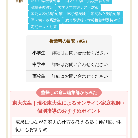
目的
私立中学受験対策
国公立中高一貫校受験対策
高校受験対策
大学入学共通テスト対策
国公立2次試験対策
医学部受験
難関私立受験対策
医・歯・薬系対策
総合型選抜・学校推薦型選抜対策
定期テスト対策
授業料の目安
（税込）
小学生
詳細はお問い合わせください
中学生
詳細はお問い合わせください
高校生
詳細はお問い合わせください
塾探しの窓口編集部からみた
東大先生｜現役東大生によるオンライン家庭教師・
個別指導のおすすめポイント
成果につながる努力の仕方を教える塾！伸び悩む生
徒にもおすすめ