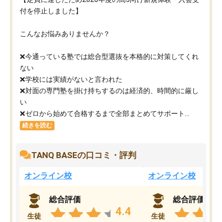
付を停止しました】
こんなお悩みありませんか？
❌今通っている塾では総合型選抜を本格的に対策してくれ
ない
❌学校には実績がないと言われた
❌対面の専門塾を掛け持ちするのは経済的、時間的に厳し
い
❌ゼロから始めて合格するまで全部まとめてサポート...
続きを読む
TANQ BASEの口コミ・評判
オンライン校
オンライン校
総合評価
総合評価
4.4
生徒
生徒