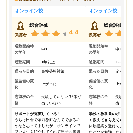
オンライン校
オンライン校
総合評価
総合評価
4.4
保護者
保護者
通塾開始時
通塾開始時
中1
中1
の学年
の学年
通塾期間
1年以上
通塾期間
1～3ヵ月
通った目的
高校受験対策
通った目的
定期テス
偏差値の変
偏差値の変
上がった
上がった
化
化
志望校の合
受験していない/結果が
志望校の合
受験して
格
出ていない
格
出ていな
サポートが充実している！
学校の教科書のポイント
うちは田舎で家庭教師なんてできるの
く教えてもらえている
かなと思ってましたが、オンラインで
体験授業を受けて入塾し
良い先生を紹介してくれて息子も毎週
なかなか勉強しない息子