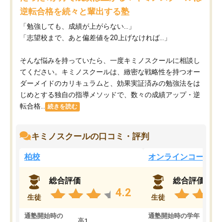
逆転合格を続々と輩出する塾
「勉強しても、成績が上がらない…」
「志望校まで、あと偏差値を20上げなければ…」
そんな悩みを持っていたら、一度キミノスクールに相談し
てください。キミノスクールは、緻密な戦略性を持つオー
ダーメイドのカリキュラムと、効果実証済みの勉強法をは
じめとする独自の指導メソッドで、数々の成績アップ・逆
転合格...
続きを読む
キミノスクールの口コミ・評判
柏校
オンラインコース
総合評価
総合評価
4.2
生徒
生徒
通塾開始時の
通塾開始時の学年
中
高1