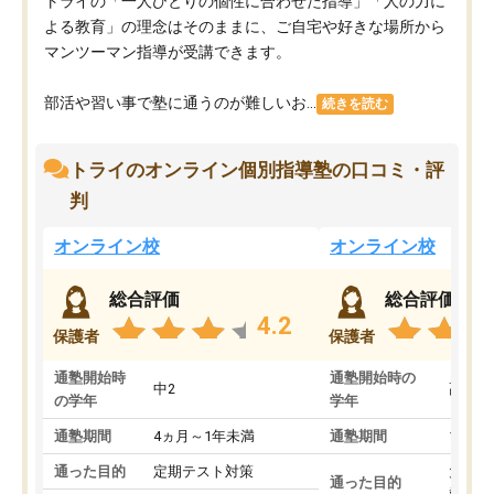
トライの「一人ひとりの個性に合わせた指導」「人の力に
よる教育」の理念はそのままに、ご自宅や好きな場所から
マンツーマン指導が受講できます。
部活や習い事で塾に通うのが難しいお...
続きを読む
トライのオンライン個別指導塾の口コミ・評
判
オンライン校
オンライン校
総合評価
総合評価
4.2
保護者
保護者
通塾開始時
通塾開始時の
中2
高3
の学年
学年
通塾期間
4ヵ月～1年未満
通塾期間
1～3
通った目的
定期テスト対策
大学入
通った目的