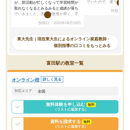
でいたので、違うアプロ
が、部活動が忙しくなって学習時間が
考えて入りました。地元
取れなくなるとみるみると成績が落ち
投稿日：20
で、当初は模試でD判定
ていきました。高校の進度が早く、子
していたのですが、やは
供も家に帰って勉強の話すると嫌な反
投稿日：2026年06月26日
験勉強に詳しく、先生か
応を示します。東大先生にお願いして
受け合格できました。ま
からは効率的な計画を先生が立ててく
自習室が毎日使えていつ
れるので、親としても安心です。毎日
東大先生｜現役東大生によるオンライン家庭教師・
るのが心強かったようで
使える自習室とかもあり、わからない
個別指導の口コミをもっとみる
謝です。
ところがあれば先生が回答してくれる
のも重宝しています。
富田駅の教室一覧
オンライン校
詳しく見る
対応エリア
全国
無料体験を申し込む
無料
（リストに追加する）
資料を請求する
無料
（リストに追加する）