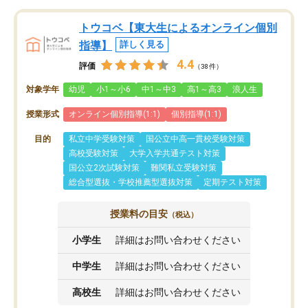
トウコベ【東大生によるオンライン個別
指導】
詳しく見る
4.4
評価
（38件）
対象学年
幼児
小1～小6
中1～中3
高1～高3
浪人生
授業形式
オンライン個別指導(1:1)
個別指導(1:1)
目的
私立中学受験対策
国公立中高一貫校受験対策
高校受験対策
大学入学共通テスト対策
国公立2次試験対策
難関私立受験対策
総合型選抜・学校推薦型選抜対策
定期テスト対策
授業料の目安
（税込）
小学生
詳細はお問い合わせください
中学生
詳細はお問い合わせください
高校生
詳細はお問い合わせください