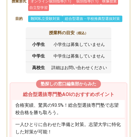
授業形式
オンライン個別指導(1:1)
個別指導(1:1)
映像授業
自立型学習
目的
難関私立受験対策
総合型選抜・学校推薦型選抜対策
授業料の目安
（税込）
小学生
小学生は募集していません
中学生
中学生は募集していません
高校生
詳細はお問い合わせください
塾探しの窓口編集部からみた
総合型選抜専門塾AOIのおすすめポイント
合格実績、驚異の93.5%！総合型選抜専門塾で志望
校合格を勝ち取ろう。
一人ひとりに合わせた準備と対策。志望大学に特化
した対策が可能！