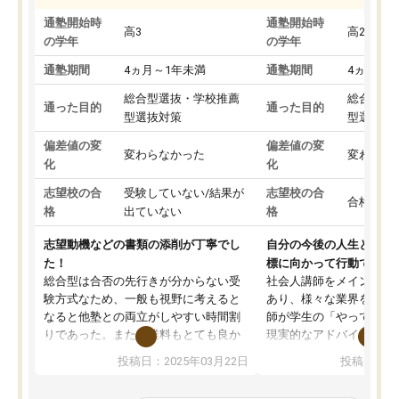
通塾開始時
通塾開始時
高3
高2
の学年
の学年
通塾期間
4ヵ月～1年未満
通塾期間
4ヵ月～1
総合型選抜・学校推薦
総合型選
通った目的
通った目的
型選抜対策
型選抜対
偏差値の変
偏差値の変
変わらなかった
変わらな
化
化
志望校の合
受験していない/結果が
志望校の合
合格した
格
出ていない
格
志望動機などの書類の添削が丁寧でし
自分の今後の人生と真剣
た！
標に向かって行動できる
総合型は合否の先行きが分からない受
社会人講師をメインとし
験方式なため、一般も視野に考えると
あり、様々な業界を経験
なると他塾との両立がしやすい時間割
師が学生の「やってみた
りであった。また授業料もとても良か
現実的なアドバイスを行
った。
す。基本応援ベースなの
投稿日：2025年03月22日
投稿日：20
総合型の多くの塾は大学生が見ること
分野について学生知識で
が多いが、はたらく部総合型コースは
い部分まで深ぼる事が出