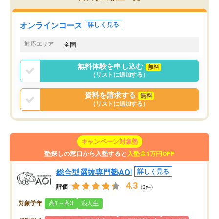
していた公立高校に無事
ションを維持できました。「やらされ
た。自分から学ぶ姿勢を
る勉強」から「目標のための勉強」へ
たい家庭には本当におす
意識が変わったことが、目標校への合
オンラインコース
詳しく見る
思います。
格に繋がったと思います。
対応エリア
全国
無料体験を申し込む
無料
（リストに追加する）
資料を請求する
無料
（リストに追加する）
キャンペーン対象塾
塾探しの窓口から入塾すると
入塾金1万円OFF
総合型選抜専門塾AOI
詳しく見る
4.3
評価
（3件）
対象学年
高1～高3
浪人生