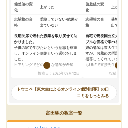
偏差値の変
偏差値の変
上がった
上がった
化
化
志望校の合
受験していない/結果が
志望校の合
受験して
格
出ていない
格
出ていな
長期欠席で遅れた授業を取り戻せて助
自宅で現役国公立大学生
かりました。
ブルな価格で学べる
子供の家で学びたいという意志を尊重
娘の講師は東大生では無
し、オンライン個別という選択をしま
すが、お薦めの問題集や
した。
指導してくれています。2
ヒアリングでどのような講師が希望
もLINEで直接先生に質問
か、オプションは付帯するかなど選ぶ
教科でも)。受講科目や
投稿日：2025年09月12日
投稿日：20
事が出来ました。
めれるので、個人に合っ
講師とのマッチング後講師との初回ミ
ると思います。カリキュ
ーティングを行い、その講師で良いか
いなのがあり(有料)、受
トウコベ【東大生によるオンライン個別指導】の口
他の講師を希望するか子供との相性も
ことをどんなスケジュー
コミをもっとみる
見てから講師を決定する事ができま
くか相談したのですが、
す。
ち期待したものではなく
うちの子は、初回面談の講師の方で決
内容でした。それでも明
富田駅の教室一覧
定しました。
やる気も出ましたし、苦
くなってきたようなので
オンラインツールを使用した単語帳の
お願いして良かったと思