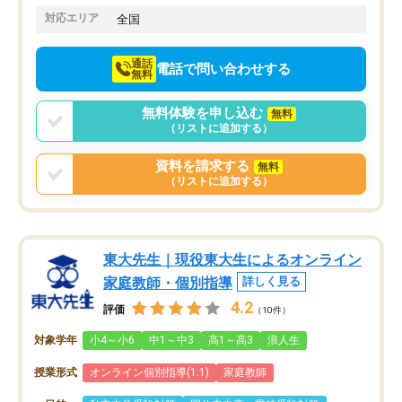
でお願いしました。来年の高校受験に
対応エリア
全国
向けて頑張っています。
通話
電話で問い合わせする
無料
無料体験を申し込む
無料
（リストに追加する）
資料を請求する
無料
（リストに追加する）
東大先生｜現役東大生によるオンライン
家庭教師・個別指導
詳しく見る
4.2
評価
（10件）
対象学年
小4～小6
中1～中3
高1～高3
浪人生
授業形式
オンライン個別指導(1:1)
家庭教師