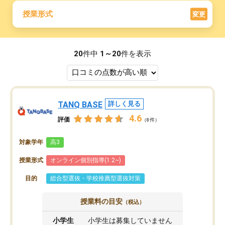
授業形式
変更
20
件中
1～20
件を表示
TANQ BASE
詳しく見る
4.6
評価
（8件）
対象学年
高3
授業形式
オンライン個別指導(1:2~)
目的
総合型選抜・学校推薦型選抜対策
授業料の目安
（税込）
小学生
小学生は募集していません