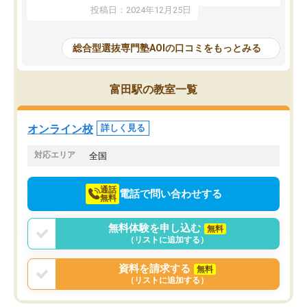
たことから、AOIに入塾
性までを適切に把握し、むきあってい
投稿日：2024年12月25日
思いました。
るなぁと強く感じることできました。
AOIでは、カウンセリン
また、他の先生の意見も聞いてみたい
で、AO入試を改めて知
と相談すると、他の先生も紹介してく
総合型選抜専門塾AOIの口コミをもっとみる
それに対しての具体的な
ださり、客観的なアドバイスもいただ
ことでした。更に子供の
くことができました（志望理由・自己
る適正等についても詳し
PR等の添削において）。そして、なに
富田駅の教室一覧
でき、メンターの方々も
より自習室が解放されている点がよか
けてらっしゃいますので
ったです。友達と好きな時間に自習
せることができました。
し、お互いを高めあえる環境がありま
オンライン校
詳しく見る
した。
対応エリア
全国
通話
電話で問い合わせする
無料
無料体験を申し込む
無料
（リストに追加する）
資料を請求する
無料
（リストに追加する）