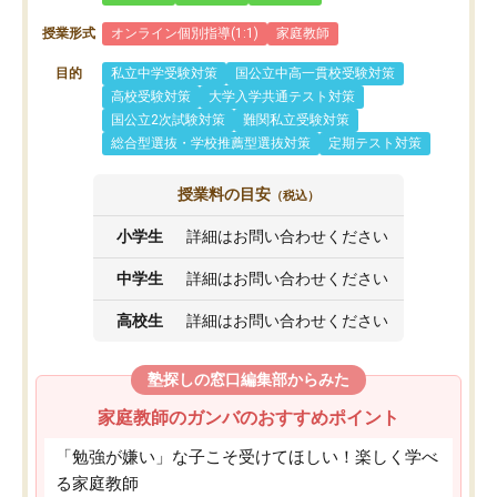
授業形式
オンライン個別指導(1:1)
家庭教師
目的
私立中学受験対策
国公立中高一貫校受験対策
高校受験対策
大学入学共通テスト対策
国公立2次試験対策
難関私立受験対策
総合型選抜・学校推薦型選抜対策
定期テスト対策
授業料の目安
（税込）
小学生
詳細はお問い合わせください
中学生
詳細はお問い合わせください
高校生
詳細はお問い合わせください
塾探しの窓口編集部からみた
家庭教師のガンバのおすすめポイント
「勉強が嫌い」な子こそ受けてほしい！楽しく学べ
る家庭教師