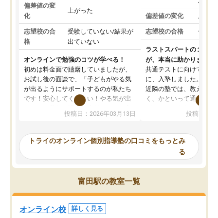
対策
偏差値の変
上がった
化
偏差値の変化
上がっ
志望校の合
受験していない/結果が
志望校の合格
合格し
格
出ていない
ラストスパートの１か月
オンラインで勉強のコツが学べる！
が、本当に助かりました
初めは料金面で躊躇していましたが、
共通テストに向けての追
お試し後の面談で、「子どもがやる気
に、入塾しました。田舎
が出るようにサポートするのが私たち
近隣の塾では、教えても
です！安心してください！やる気が出
く、かといって通うには
ないのは私たち講師の責任です」と言
が、トライならオンライ
投稿日：2026年03月13日
投稿日：20
ってくださり、確かに！と考えて、思
可能なので本当に助かり
い切って入塾しました。英語が苦手だ
テストの内容重視でした
ったんですが、学生の先生から学ぶこ
らないところをピンポイ
トライのオンライン個別指導塾の口コミをもっとみ
とで、勉強のコツみたいなものをつか
頂いて、とてもわかりや
る
み、徐々に成績が上がったらいいなと
していました。一生を左
思っていました。何が今足りないのか
スト、多少お金がかかっ
を的確に指導いただき、子どももびっ
思い切って入塾してよか
富田駅の教室一覧
くりするほど楽しんでやる気を持って
塾を受けています。狙い通り、少しず
つ成績も上がり、苦手意識も無くなっ
オンライン校
詳しく見る
てきたので、さらに苦手な数学も追加