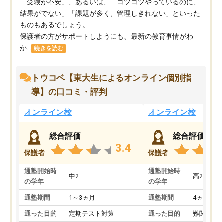
「受験が不安」、あるいは、「コツコツやっているのに、
結果がでない」「課題が多く、管理しきれない」といった
ものもあるでしょう。
保護者の方がサポートしようにも、最新の教育事情がわ
か...
続きを読む
トウコベ【東大生によるオンライン個別指
導】の口コミ・評判
オンライン校
オンライン校
総合評価
総合評価
3.4
保護者
保護者
通塾開始時
通塾開始時
中2
高2
の学年
の学年
通塾期間
1～3ヵ月
通塾期間
4ヵ月～1
通った目的
定期テスト対策
通った目的
難関私立