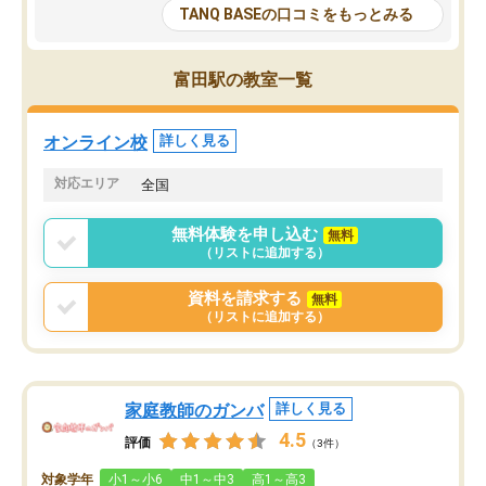
大学生の目だけでなく、数人の大人に
総合型選抜対策として志
TANQ BASEの口コミをもっとみる
も目を通して頂ける。そのため多くの
接・小論文などの技術指
意見を聞くことができ、より良いもの
ション内容になっていま
を推敲することが可能だ。
選抜を通して将来自分が
富田駅の教室一覧
どの人も優しく、親身に接してくださ
のかといった人生設計・
るのでやる気も出て、良かったで
を社会人として働いてい
す！！
に考える事が出来る環境
オンライン校
詳しく見る
番の魅力だと思います。
い事が何もない所から社
対応エリア
全国
ポートを受け、学びたい
標を見つける事が出来ま
無料体験を申し込む
無料
（リストに追加する）
資料を請求する
無料
（リストに追加する）
家庭教師のガンバ
詳しく見る
4.5
評価
（3件）
対象学年
小1～小6
中1～中3
高1～高3