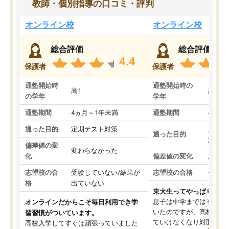
教師・個別指導の口コミ・評判
オンライン校
オンライン校
総合評価
総合評価
4.4
保護者
保護者
通塾開始時
通塾開始時の
高1
高3
の学年
学年
通塾期間
4ヵ月～1年未満
通塾期間
4ヵ月
通った目的
定期テスト対策
大学入
通った目的
対策
偏差値の変
変わらなかった
化
偏差値の変化
上がっ
志望校の合
受験していない/結果が
志望校の合格
合格し
格
出ていない
東大生ってやっぱりすご
息子は中学まではそこそ
オンラインだからこそ毎日利用でき学
いたのですが、高校に入
習習慣がついています。
ていけなくなり対面の塾
高校入学してすぐは頑張っていました