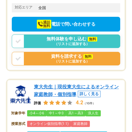
てきたので、さらに苦手な数学も追加
でお願いしました。来年の高校受験に
対応エリア
全国
向けて頑張っています。
通話
電話で問い合わせする
無料
無料体験を申し込む
無料
（リストに追加する）
資料を請求する
無料
（リストに追加する）
東大先生｜現役東大生によるオンライン
家庭教師・個別指導
詳しく見る
4.2
評価
（10件）
対象学年
小4～小6
中1～中3
高1～高3
浪人生
授業形式
オンライン個別指導(1:1)
家庭教師