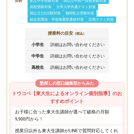
目的
私立中学受験対策
国公立中高一貫校受験対策
高校受験対策
大学入学共通テスト対策
国公立2次試験対策
難関私立受験対策
総合型選抜・学校推薦型選抜対策
定期テスト対策
授業料の目安
（税込）
小学生
詳細はお問い合わせください
中学生
詳細はお問い合わせください
高校生
詳細はお問い合わせください
塾探しの窓口編集部からみた
トウコベ【東大生によるオンライン個別指導】のお
すすめポイント
お子様に合った東大生講師が選べて破格の月額
9,900円から！
授業日以外も東大生講師がLINEで質問対応してくれ