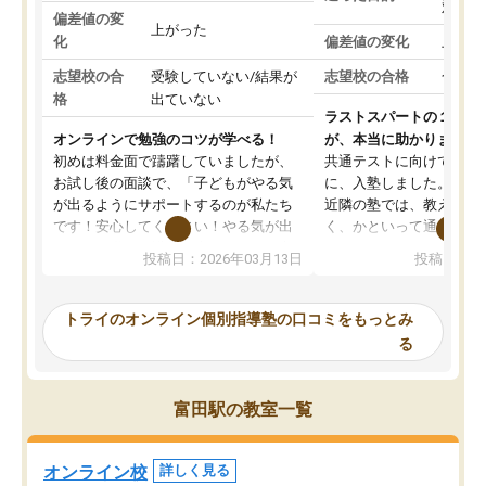
対策
偏差値の変
上がった
化
偏差値の変化
上がっ
志望校の合
受験していない/結果が
志望校の合格
合格し
格
出ていない
ラストスパートの１か月
オンラインで勉強のコツが学べる！
が、本当に助かりました
初めは料金面で躊躇していましたが、
共通テストに向けての追
お試し後の面談で、「子どもがやる気
に、入塾しました。田舎
が出るようにサポートするのが私たち
近隣の塾では、教えても
です！安心してください！やる気が出
く、かといって通うには
ないのは私たち講師の責任です」と言
が、トライならオンライ
投稿日：2026年03月13日
投稿日：20
ってくださり、確かに！と考えて、思
可能なので本当に助かり
い切って入塾しました。英語が苦手だ
テストの内容重視でした
ったんですが、学生の先生から学ぶこ
らないところをピンポイ
トライのオンライン個別指導塾の口コミをもっとみ
とで、勉強のコツみたいなものをつか
頂いて、とてもわかりや
る
み、徐々に成績が上がったらいいなと
していました。一生を左
思っていました。何が今足りないのか
スト、多少お金がかかっ
を的確に指導いただき、子どももびっ
思い切って入塾してよか
富田駅の教室一覧
くりするほど楽しんでやる気を持って
塾を受けています。狙い通り、少しず
つ成績も上がり、苦手意識も無くなっ
オンライン校
詳しく見る