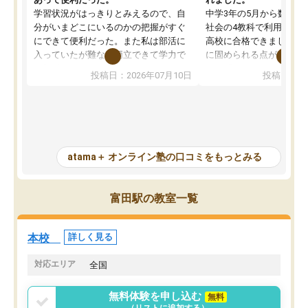
学習状況がはっきりとみえるので、自
中学3年の5月から数学・
分がいまどこにいるのかの把握がすぐ
社会の4教科で利用し、偏
にできて便利だった。また私は部活に
高校に合格できました。
入っていたが難なく両立できて学力で
に固められる点が魅力で
も部活でも結果を残すことができてよ
れる「ウォームアップ」
投稿日：2026年07月10日
投稿日：20
かった。また問題演習の際に、自分が
項目のおかげで、手軽に
一度間違えた問題を繰り返し学習でき
せられます。何度も間違
たので苦手だった英語の克服につなが
「特訓」項目で徹底的に
った点もよかった。ただAIをアピール
め、苦手克服に非常に役
して活用するのは良かった点もあった
また、その日の勉強時間
が、自分で自分の管理ができない人に
元数が可視化されるので
atama＋ オンライン塾の口コミをもっとみる
とっては難しい部分もあるのではない
しながら意欲的に取り組
かと思った。
常に効果を実感している
になった現在も大学受験
富田駅の教室一覧
して利用しており、自信
すめできる塾です。
本校
詳しく見る
対応エリア
全国
無料体験を申し込む
無料
（リストに追加する）