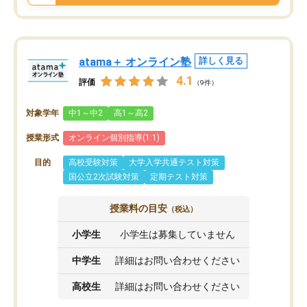
atama＋ オンライン塾
詳しく見る
4.1
評価
（9件）
対象学年
中1～中2
高1～高2
授業形式
オンライン個別指導(1:1)
目的
高校受験対策
大学入学共通テスト対策
国公立2次試験対策
定期テスト対策
授業料の目安
（税込）
小学生
小学生は募集していません
中学生
詳細はお問い合わせください
高校生
詳細はお問い合わせください