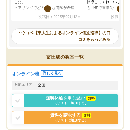
した。
指導してくれています。2
ヒアリングでどのような講師が希望
もLINEで直接先生に質問
か、オプションは付帯するかなど選ぶ
教科でも)。受講科目や
投稿日：2025年09月12日
投稿日：20
事が出来ました。
めれるので、個人に合っ
講師とのマッチング後講師との初回ミ
ると思います。カリキュ
ーティングを行い、その講師で良いか
いなのがあり(有料)、受
トウコベ【東大生によるオンライン個別指導】の口
他の講師を希望するか子供との相性も
ことをどんなスケジュー
コミをもっとみる
見てから講師を決定する事ができま
くか相談したのですが、
す。
ち期待したものではなく
うちの子は、初回面談の講師の方で決
内容でした。それでも明
富田駅の教室一覧
定しました。
やる気も出ましたし、苦
くなってきたようなので
オンラインツールを使用した単語帳の
お願いして良かったと思
オンライン校
詳しく見る
共有があり宿題もそちらで出される形
も合わなければチェンジ
でした。
娘は3科目ともずっと同
対応エリア
全国
2ヶ月で担当講師の方がお辞めになると
言う事で講師変更の申し出があり、あ
無料体験を申し込む
無料
まりに短期での変更だった為、塾に通
（リストに追加する）
う事にして退会しました。遅れも取り
戻せ、授業内容や講師の方は良かった
資料を請求する
無料
と思います。
（リストに追加する）