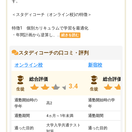
す。
＜スタディコーチ（オンライン校)の特徴＞
特徴1 個別カリキュラムで学習を最適化
・年間計画から逆算し、...
続きを読む
スタディコーチの口コミ・評判
オンライン校
新宿校
総合評価
総合評価
3.4
生徒
生徒
通塾開始時の
通塾開始時の学
高2
高2
学年
年
通塾期間
4ヵ月～1年未満
通塾期間
1～
大学入学共通テスト
国公
通った目的
通った目的
対策
策