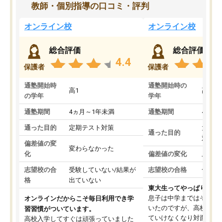
教師・個別指導の口コミ・評判
オンライン校
オンライン校
総合評価
総合評価
4.4
保護者
保護者
通塾開始時
通塾開始時の
高1
高3
の学年
学年
通塾期間
4ヵ月～1年未満
通塾期間
4ヵ月
通った目的
定期テスト対策
大学入
通った目的
対策
偏差値の変
変わらなかった
化
偏差値の変化
上がっ
志望校の合
受験していない/結果が
志望校の合格
合格し
格
出ていない
東大生ってやっぱりすご
息子は中学まではそこそ
オンラインだからこそ毎日利用でき学
いたのですが、高校に入
習習慣がついています。
ていけなくなり対面の塾
高校入学してすぐは頑張っていました