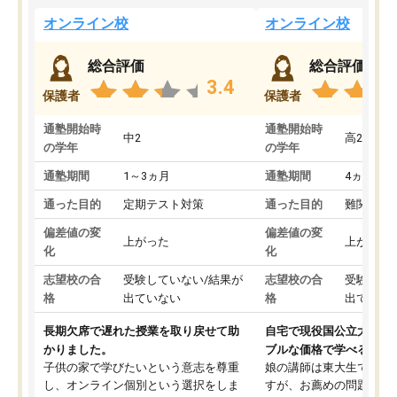
オンライン校
オンライン校
総合評価
総合評価
3.4
保護者
保護者
通塾開始時
通塾開始時
中2
高2
の学年
の学年
通塾期間
1～3ヵ月
通塾期間
4ヵ月～1
通った目的
定期テスト対策
通った目的
難関私立
偏差値の変
偏差値の変
上がった
上がった
化
化
志望校の合
受験していない/結果が
志望校の合
受験して
格
出ていない
格
出ていな
長期欠席で遅れた授業を取り戻せて助
自宅で現役国公立大学生
かりました。
ブルな価格で学べる
子供の家で学びたいという意志を尊重
娘の講師は東大生では無
し、オンライン個別という選択をしま
すが、お薦めの問題集や