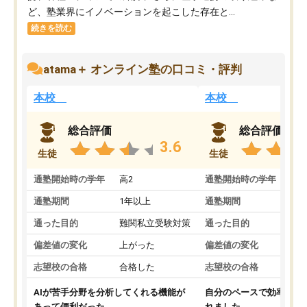
ど、塾業界にイノベーションを起こした存在と...
続きを読む
atama＋ オンライン塾の口コミ・評判
本校
本校
総合評価
総合評価
3.6
生徒
生徒
通塾開始時の学年
高2
通塾開始時の学年
中
通塾期間
1年以上
通塾期間
通った目的
難関私立受験対策
通った目的
偏差値の変化
上がった
偏差値の変化
志望校の合格
合格した
志望校の合格
AIが苦手分野を分析してくれる機能が
自分のペースで効率よく
あって便利だった。
れました。