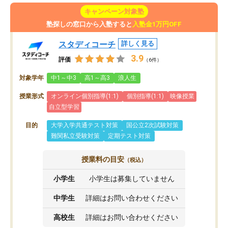
キャンペーン対象塾
塾探しの窓口から入塾すると
入塾金1万円OFF
スタディコーチ
詳しく見る
3.9
評価
（6件）
対象学年
中1～中3
高1～高3
浪人生
授業形式
オンライン個別指導(1:1)
個別指導(1:1)
映像授業
自立型学習
目的
大学入学共通テスト対策
国公立2次試験対策
難関私立受験対策
定期テスト対策
授業料の目安
（税込）
小学生
小学生は募集していません
中学生
詳細はお問い合わせください
高校生
詳細はお問い合わせください