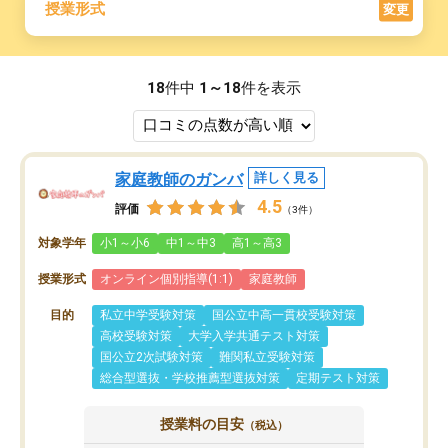
授業形式
変更
18
件中
1～18
件を表示
家庭教師のガンバ
詳しく見る
4.5
評価
（3件）
対象学年
小1～小6
中1～中3
高1～高3
授業形式
オンライン個別指導(1:1)
家庭教師
目的
私立中学受験対策
国公立中高一貫校受験対策
高校受験対策
大学入学共通テスト対策
国公立2次試験対策
難関私立受験対策
総合型選抜・学校推薦型選抜対策
定期テスト対策
授業料の目安
（税込）