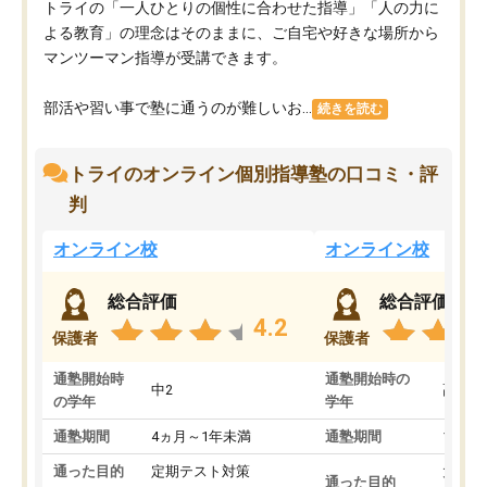
トライの「一人ひとりの個性に合わせた指導」「人の力に
よる教育」の理念はそのままに、ご自宅や好きな場所から
マンツーマン指導が受講できます。
部活や習い事で塾に通うのが難しいお...
続きを読む
トライのオンライン個別指導塾の口コミ・評
判
オンライン校
オンライン校
総合評価
総合評価
4.2
保護者
保護者
通塾開始時
通塾開始時の
中2
高3
の学年
学年
通塾期間
4ヵ月～1年未満
通塾期間
1～3
通った目的
定期テスト対策
大学入
通った目的