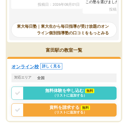
入試本番に地歴の学習が間に合わず不
この塾を選びました。
投稿日：2026年08月01日
合格となってしまいました。その経験
投稿日：20
を踏まえ、浪人が決まった際に勉強計
画を考えてもらえる塾を探した結果、
東大毎日塾にたどり着きました。学習
東大毎日塾｜東大生から毎日指導が受け放題のオン
の長期計画や日々の勉強のやり方につ
ライン個別指導塾の口コミをもっとみる
いて客観的なアドバイスをいただけた
ので、自信をもって受験勉強を進める
ことができました。自分のように勉強
富田駅の教室一覧
のやり方や進捗管理で苦労している方
には特におすすめしたい塾です。
オンライン校
詳しく見る
対応エリア
全国
無料体験を申し込む
無料
（リストに追加する）
資料を請求する
無料
（リストに追加する）