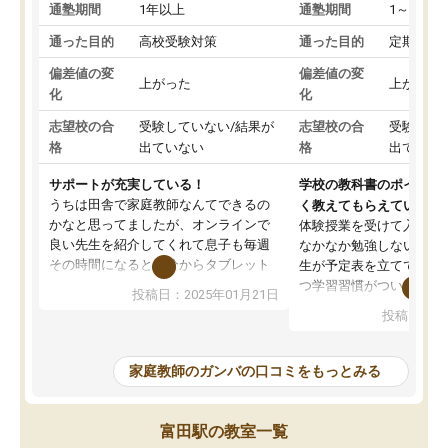
通塾期間
1年以上
通塾期間
1～3ヵ月
通った目的
高校受験対策
通った目的
定期テス
偏差値の変
偏差値の変
上がった
上がった
化
化
志望校の合
受験していない/結果が
志望校の合
受験して
格
出ていない
格
出ていな
サポートが充実している！
学校の教科書のポイント
うちは田舎で家庭教師なんてできるの
く教えてもらえている
かなと思ってましたが、オンラインで
体験授業を受けて入塾し
良い先生を紹介してくれて息子も毎週
なかなか勉強しない息子
その時間になると自分からタブレット
生が予定表を立ててくれ
を開いてzoomを繋げるようになりまし
つ学習習慣がついてきま
投稿日：2025年01月21日
た！5科目なんでもOKなのもとても気
オンラインで週に一度の
投稿日：20
に入っています
指導が無い日も予定表に
成績もだいぶ下の方でしたが、通い始
したり、LINEでわから
めて1年ほどだった今では平均点以上の
問できるのでとても助か
家庭教師のガンバの口コミをもっとみる
科目が増えてきました！あと1年受験ま
であるので無料の週末教室を使用しな
がら頑張って欲しいと思います！
富田駅の教室一覧