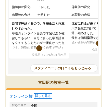
偏差値の変化
上がった
偏差値の変化
変わ
志望校の合格
合格した
志望校の合格
合格
自宅で完結するので、学校生活と両立
流石に料金が高すぎる
大学受験に向けて、高2
しやすかった。
通い始めました。
毎週のオンライン面談で学習状況を確
最初は個別指導でなく、
認してもらい、自分に合った学習計画
成や進捗の管理のみのコ
を立ててもらえたのが一番良かった点
ていましたが、あまり効
です。通塾の必要がなく自宅で完結す
投稿日：20
じ個別指導コースに変更
るため、学校や部活と両立しやすかっ
投稿日：2026年01月24日
講師には早稲田大学生の
たです。コーチが現役大学生で相談し
れましたが、はっきり言
やすく、勉強面だけでなく受験期の不
性が良くなかったです。
安も気軽に話せました。勉強習慣が身
スタディコーチの口コミをもっとみる
モチベーションが上がら
についたと感じています。また、チャ
にやめてしまいました。
ットで質問できるのも便利でした。一
追加で料金を払うことで
人では迷いがちだった受験勉強を、最
富田駅の教室一覧
方に変更することも可能
後まで続けられたのはこの塾のおかげ
の方の予定が空いていな
だと思います。
そもそも月謝が高い塾な
オンライン校
詳しく見る
人には合わないと思いま
総合してあまりお勧めで
対応エリア
全国