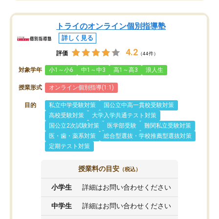
トライのオンライン個別指導塾
詳しく見る
4.2
評価
（44件）
対象学年
小1～小6
中1～中3
高1～高3
浪人生
授業形式
オンライン個別指導(1:1)
目的
私立中学受験対策
国公立中高一貫校受験対策
高校受験対策
大学入学共通テスト対策
国公立2次試験対策
医学部受験
難関私立受験対策
医・歯・薬系対策
総合型選抜・学校推薦型選抜対策
定期テスト対策
授業料の目安
（税込）
小学生
詳細はお問い合わせください
中学生
詳細はお問い合わせください