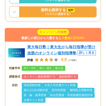
資料を請求する
無料
（リストに追加する）
キャンペーン対象塾
塾探しの窓口から入塾すると
入塾金1万円OFF
東大毎日塾｜東大生から毎日指導が受け
放題のオンライン個別指導塾
詳しく見る
4.0
評価
（116件）
対象学年
中1～中3
高1～高3
浪人生
授業形式
オンライン個別指導(1:1)
個別指導(1:1)
目的
高校受験対策
大学入学共通テスト対策
国公立2次試験対策
医学部受験
難関私立受験対策
医・歯・薬系対策
総合型選抜・学校推薦型選抜対策
定期テスト対策