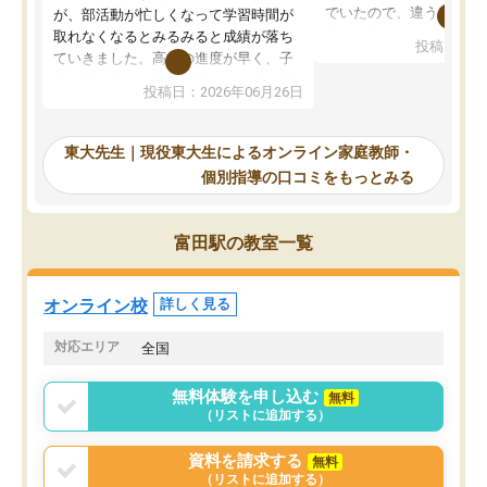
でいたので、違うアプロ
が、部活動が忙しくなって学習時間が
考えて入りました。地元
取れなくなるとみるみると成績が落ち
投稿日：20
で、当初は模試でD判定
ていきました。高校の進度が早く、子
していたのですが、やは
供も家に帰って勉強の話すると嫌な反
投稿日：2026年06月26日
験勉強に詳しく、先生か
応を示します。東大先生にお願いして
受け合格できました。ま
からは効率的な計画を先生が立ててく
自習室が毎日使えていつ
れるので、親としても安心です。毎日
東大先生｜現役東大生によるオンライン家庭教師・
るのが心強かったようで
使える自習室とかもあり、わからない
個別指導の口コミをもっとみる
謝です。
ところがあれば先生が回答してくれる
のも重宝しています。
富田駅の教室一覧
オンライン校
詳しく見る
対応エリア
全国
無料体験を申し込む
無料
（リストに追加する）
資料を請求する
無料
（リストに追加する）