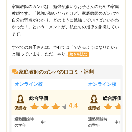
家庭教師のガンバは、勉強が嫌いなお子さんのための家庭
教師です。「勉強が嫌いだったけど、家庭教師のガンバで
自分の弱点がわかり、どのように勉強していけばいいかわ
かった！」というコメントが、私たちの指導を象徴してい
ます。
すべてのお子さんは、本心では「できるようになりたい」
と願っています。ただ、やり...
続きを読む
家庭教師のガンバの口コミ・評判
オンライン校
オンライン校
総合評価
総合評価
4.4
保護者
保護者
通塾開始時
通塾開始時
中1
中1
の学年
の学年