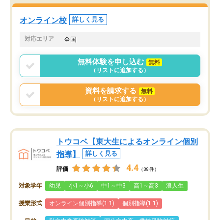
オンライン校
詳しく見る
対応エリア
全国
無料体験を申し込む
無料
（リストに追加する）
資料を請求する
無料
（リストに追加する）
トウコベ【東大生によるオンライン個別
指導】
詳しく見る
4.4
評価
（38件）
対象学年
幼児
小1～小6
中1～中3
高1～高3
浪人生
授業形式
オンライン個別指導(1:1)
個別指導(1:1)