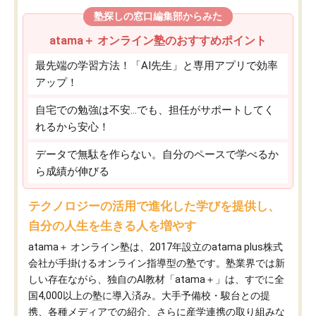
塾探しの窓口編集部からみた
atama＋ オンライン塾のおすすめポイント
最先端の学習方法！「AI先生」と専用アプリで効率
アップ！
自宅での勉強は不安…でも、担任がサポートしてく
れるから安心！
データで無駄を作らない。自分のペースで学べるか
ら成績が伸びる
テクノロジーの活用で進化した学びを提供し、
自分の人生を生きる人を増やす
atama＋ オンライン塾は、2017年設立のatama plus株式
会社が手掛けるオンライン指導型の塾です。塾業界では新
しい存在ながら、独自のAI教材「atama＋」は、すでに全
国4,000以上の塾に導入済み。大手予備校・駿台との提
携、各種メディアでの紹介、さらに産学連携の取り組みな