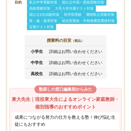
目的
私立中学受験対策
国公立中高一貫校受験対策
高校受験対策
大学入学共通テスト対策
国公立2次試験対策
医学部受験
難関私立受験対策
医・歯・薬系対策
総合型選抜・学校推薦型選抜対策
定期テスト対策
授業料の目安
（税込）
小学生
詳細はお問い合わせください
中学生
詳細はお問い合わせください
高校生
詳細はお問い合わせください
塾探しの窓口編集部からみた
東大先生｜現役東大生によるオンライン家庭教師・
個別指導のおすすめポイント
成果につながる努力の仕方を教える塾！伸び悩む生
徒にもおすすめ