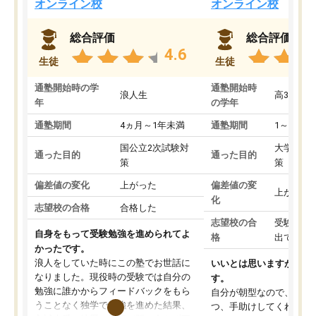
オンライン校
オンライン校
総合評価
総合評価
4.6
生徒
生徒
通塾開始時の学
通塾開始時
浪人生
高3
年
の学年
通塾期間
4ヵ月～1年未満
通塾期間
1～3ヵ月
国公立2次試験対
大学入学
通った目的
通った目的
策
策
偏差値の変化
上がった
偏差値の変
上がった
化
志望校の合格
合格した
志望校の合
受験して
自身をもって受験勉強を進められてよ
格
出ていな
かったです。
浪人をしていた時にこの塾でお世話に
いいとは思いますが、料
なりました。現役時の受験では自分の
す。
勉強に誰かからフィードバックをもら
自分が朝型なので、自習
うことなく独学で勉強を進めた結果、
つ、手助けしてくれる設