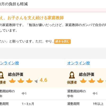
の方の負担も軽減
え、お子さんを支え続ける家庭教師
の家庭教師です。「勉強が嫌いだったけど、家庭教師のガンバで自分の
しています。
い」と願っています。ただ、やり...
続きを読む
ンライン校
オンライン校
総合評価
総合評価
4.6
護者
保護者
塾開始時の
通塾開始時の
中1
中1
年
学年
塾期間
1～3ヵ月
通塾期間
1年以上