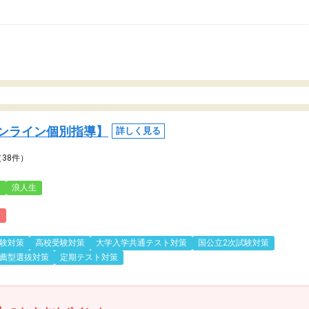
ンライン個別指導】
詳しく見る
（38件）
3
浪人生
)
験対策
高校受験対策
大学入学共通テスト対策
国公立2次試験対策
薦型選抜対策
定期テスト対策