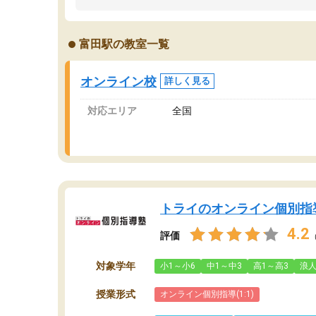
うちの子は、初回面談の講師の方で決定しまし
は
た。
内
出
富田駅の教室一覧
オンラインツールを使用した単語帳の共有があ
な
り宿題もそちらで出される形でした。
ま
2ヶ月で担当講師の方がお辞めになると言う事で
が
オンライン校
詳しく見る
講師変更の申し出があり、あまりに短期での変
更だった為、塾に通う事にして退会しました。
対応エリア
全国
遅れも取り戻せ、授業内容や講師の方は良かっ
たと思います。
トライのオンライン個別指
4.2
評価
対象学年
小1～小6
中1～中3
高1～高3
浪
授業形式
オンライン個別指導(1:1)