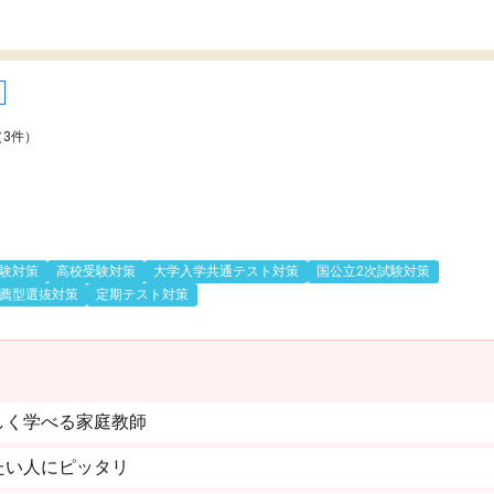
（3件）
験対策
高校受験対策
大学入学共通テスト対策
国公立2次試験対策
薦型選抜対策
定期テスト対策
しく学べる家庭教師
たい人にピッタリ