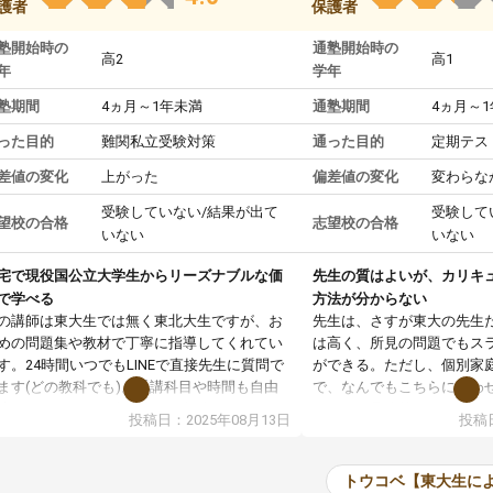
護者
保護者
塾開始時の
通塾開始時の
高2
高1
年
学年
塾期間
4ヵ月～1年未満
通塾期間
4ヵ月～
った目的
難関私立受験対策
通った目的
定期テス
差値の変化
上がった
偏差値の変化
変わらな
受験していない/結果が出て
受験して
望校の合格
志望校の合格
いない
いない
宅で現役国公立大学生からリーズナブルな価
先生の質はよいが、カリキ
で学べる
方法が分からない
の講師は東大生では無く東北大生ですが、お
先生は、さすが東大の先生
めの問題集や教材で丁寧に指導してくれてい
は高く、所見の問題でもス
す。24時間いつでもLINEで直接先生に質問で
ができる。ただし、個別家
ます(どの教科でも)。受講科目や時間も自由
で、なんでもこちらに合わ
決めれるので、個人に合った勉強ができると
のだが、具体的なカリキュ
投稿日：2025年08月13日
投稿日
います。カリキュラム相談みたいなのがあり
は、授業の先取り学習をす
有料)、受験までにどんなことをどんなスケジ
書を一緒に進めていくよう
ールでやっていくか相談したのですが、それ
いただいたが、1時間の時
トウコベ【東大生に