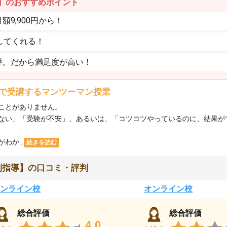
】のおすすめポイント
9,900円から！
してくれる！
導。だから満足度が高い！
で受講するマンツーマン授業
ことがありません。
ない」「受験が不安」、あるいは、「コツコツやっているのに、結果が
か...
続きを読む
別指導】の口コミ・評判
ンライン校
オンライン校
総合評価
総合評価
4.0