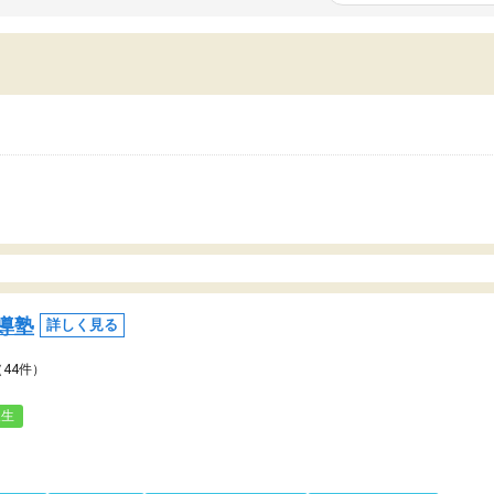
いまいち期待したものではなくふわっとした
範囲は限られており、それ
容でした。それでも明らかに本人のやる気も
進めて良いように思った。
ましたし、苦手科目が楽しくなってきたよう
りに高いため、有意義な利
ので、トウコベにお願いして良かったと思い
たが、大学生の先生からは
す。講師も合わなければチェンジできます
なく、上手い活用の仕方が
、娘は3科目ともずっと同じ先生です。
とした。学校の授業につい
いのかも。
導塾
詳しく見る
（44件）
人生