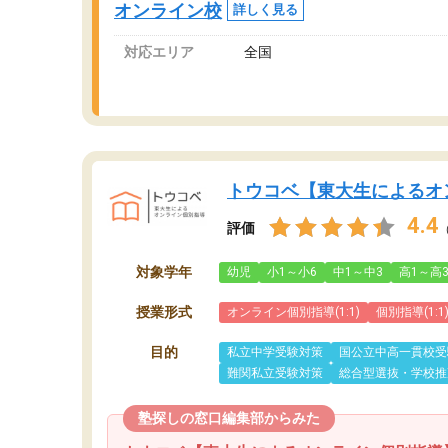
オンライン校
詳しく見る
対応エリア
全国
トウコベ【東大生によるオ
4.4
評価
対象学年
幼児
小1～小6
中1～中3
高1～高
授業形式
オンライン個別指導(1:1)
個別指導(1:1
目的
私立中学受験対策
国公立中高一貫校受
難関私立受験対策
総合型選抜・学校推
塾探しの窓口編集部からみた