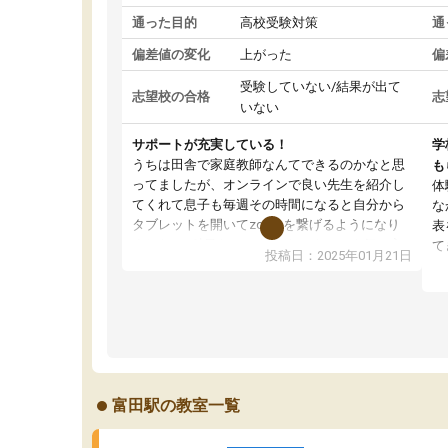
通った目的
高校受験対策
通
偏差値の変化
上がった
偏
受験していない/結果が出て
志望校の合格
志
いない
サポートが充実している！
学
うちは田舎で家庭教師なんてできるのかなと思
も
ってましたが、オンラインで良い先生を紹介し
体
てくれて息子も毎週その時間になると自分から
な
タブレットを開いてzoomを繋げるようになり
表
ました！5科目なんでもOKなのもとても気に入
て
投稿日：2025年01月21日
っています
オ
成績もだいぶ下の方でしたが、通い始めて1年ほ
い
どだった今では平均点以上の科目が増えてきま
か
した！あと1年受験まであるので無料の週末教室
て
を使用しながら頑張って欲しいと思います！
富田駅の教室一覧