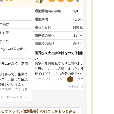
生徒
通塾開始時の学年
高3
通塾期間
4ヵ月～1年未満
1年未満
通った目的
難関私立受験対策
ト対策
偏差値の変化
上がった
かった
志望校の合格
合格した
いない/結果が出て
優秀な東大生講師陣なので信頼性や安心感が高
い
志望する難関私立大学に特化した準備をしたい
ュラムがなく、活用
と思い、ここに入塾しました。集団指導の予備
校ではどうしても自分の弱点や、志望校対策に
だけあって、指導力
マッチングしていないカリキュラムに不安を感
ラスラと解けて解説
じたからです。
庭教師ということ
投稿日：2024年02月19日
また受験のノウハウを蓄積している優秀な東大
せて指導してくれる
生講師陣をそろえていることや、完全オンライ
ラムがない。当方
：2025年08月08日
ン制というのも、ここを選んだ重要なポイント
るため、学校の教科
です。実際に入塾してみると、きめ細かいマン
な形で活用をさせて
ツーマン指導によって、自分の志望校にふさわ
間を使って進められる
よるオンライン個別指導】の口コミをもっとみる