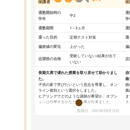
保護者
保
通塾開始時の
通
中2
学年
学
通塾期間
1～3ヵ月
通
通った目的
定期テスト対策
通
偏差値の変化
上がった
偏
受験していない/結果が出て
志望校の合格
志
いない
長期欠席で遅れた授業を取り戻せて助かりまし
自
た。
格
子供の家で学びたいという意志を尊重し、オン
娘
ライン個別という選択をしました。
薦
ヒアリングでどのような講師が希望か、オプシ
ま
ョンは付帯するかなど選ぶ事が出来ました。
き
講師とのマッチング後講師との初回ミーティン
に
投稿日：2025年09月12日
グを行い、その講師で良いか他の講師を希望す
思
るか子供との相性も見てから講師を決定する事
(
ができます。
ュ