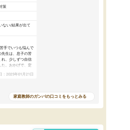
対策
いない/結果が出て
が苦手でいつも悩んで
の先生は、息子の苦
くれ、少しずつ自信
した。おかげで、定
アップし、本人もと
：2025年01月21日
家庭教師のガンバの口コミをもっとみる