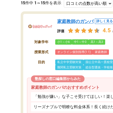
15
件中
1～15
件を表示
家庭教師のガンバ
詳しく見る
4.5
評価
対象学年
小1～小6
中1～中3
高1～高3
授業形式
オンライン個別指導(1:1)
家庭教師
目的
私立中学受験対策
国公立中高一貫校受
難関私立受験対策
総合型選抜・学校推
塾探しの窓口編集部からみた
家庭教師のガンバのおすすめポイント
「勉強が嫌い」な子こそ受けてほしい！楽
リーズナブルで明瞭な料金体系！長く続け