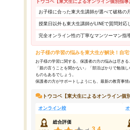
トウコベ【東大生によるオンライン個別指導
お子様に合った東大生講師が選べて破格の月額
授業日以外も東大生講師がLINEで質問対応
完全オンライン性の丁寧なマンツーマン指
お子様の学習の悩みを東大生が解決！自宅
お子様の学習に関する、保護者の方の悩みは尽きる
「親の言うことを聞かない」「部活ばかりで勉強し
ものもあるでしょう。
保護者の方がサポートしようにも、最新の教育事情がわ
トウコベ【東大生によるオンライン個
オンライン校
オ
総合評価
3.4