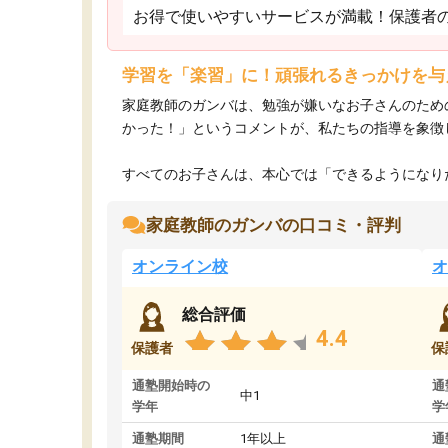
お得で使いやすいサービスが満載！保護者
学習を「楽習」に！頑張れるきっかけを与
家庭教師のガンバは、勉強が嫌いなお子さんのため
かった！」というコメントが、私たちの指導を象徴
すべてのお子さんは、本心では「できるようになりた
家庭教師のガンバの口コミ・評判
オンライン校
オ
総合評価
4.4
保護者
保
通塾開始時の
通
中1
学年
学
通塾期間
1年以上
通