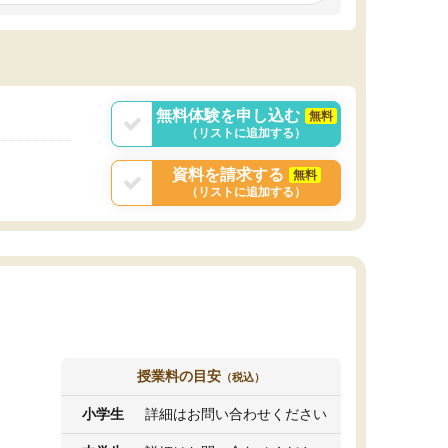
しいオリジナルのカリキュラムを提案してくれ
であれば自学自習で
ました。
1時間の代金がそれな
また24時間いつでもLINEで講師に相談できるの
用の仕方をしたかっ
で、深夜に家で勉強していて疑問や不安が生じ
これといった提案も
ても、直ぐに解消できたのは、大きなメリット
分からず辞めること
と感じました。
ていけない子にはい
無料体験を申し込む
無料
（リストに追加する）
資料を請求する
無料
（リストに追加する）
授業料の目安
（税込）
小学生
詳細はお問い合わせください