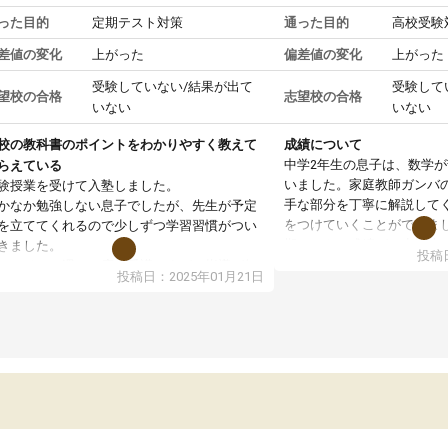
った目的
定期テスト対策
通った目的
高校受験
差値の変化
上がった
偏差値の変化
上がった
受験していない/結果が出て
受験して
望校の合格
志望校の合格
いない
いない
校の教科書のポイントをわかりやすく教えて
成績について
中学2年生の息子は、数学
らえている
いました。家庭教師ガンバ
験授業を受けて入塾しました。
手な部分を丁寧に解説して
かなか勉強しない息子でしたが、先生が予定
をつけていくことができま
を立ててくれるので少しずつ学習習慣がつい
期テストの成績が10点以上
きました。
投稿日
ても喜んでいます。
ンラインで週に一度の受講ですが、指導が無
投稿日：2025年01月21日
日も予定表に基づいて勉強したり、LINEでわ
らないところを質問できるのでとても助かっ
います。