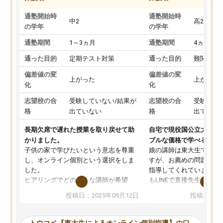
通塾開始時
通塾開始時
中2
高2
の学年
の学年
通塾期間
1～3ヵ月
通塾期間
4ヵ月～1
通った目的
定期テスト対策
通った目的
難関私立
偏差値の変
偏差値の変
上がった
上がった
化
化
志望校の合
受験していない/結果が
志望校の合
受験して
格
出ていない
格
出ていな
長期欠席で遅れた授業を取り戻せて助
自宅で現役国公立大学生
かりました。
ブルな価格で学べる
子供の家で学びたいという意志を尊重
娘の講師は東大生では無
し、オンライン個別という選択をしま
すが、お薦めの問題集や
した。
指導してくれています。2
ヒアリングでどのような講師が希望
もLINEで直接先生に質問
か、オプションは付帯するかなど選ぶ
教科でも)。受講科目や
投稿日：2025年09月12日
投稿日：20
事が出来ました。
めれるので、個人に合っ
講師とのマッチング後講師との初回ミ
ると思います。カリキュ
ーティングを行い、その講師で良いか
いなのがあり(有料)、受
トウコベ【東大生によるオンライン個別指導】の口