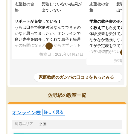
志望校の合
受験していない/結果が
志望校の合
受験して
格
出ていない
格
出ていな
サポートが充実している！
学校の教科書のポイント
うちは田舎で家庭教師なんてできるの
く教えてもらえている
かなと思ってましたが、オンラインで
体験授業を受けて入塾し
良い先生を紹介してくれて息子も毎週
なかなか勉強しない息子
その時間になると自分からタブレット
生が予定表を立ててくれ
を開いてzoomを繋げるようになりまし
つ学習習慣がついてきま
投稿日：2025年01月21日
た！5科目なんでもOKなのもとても気
オンラインで週に一度の
投稿日：20
に入っています
指導が無い日も予定表に
成績もだいぶ下の方でしたが、通い始
したり、LINEでわから
めて1年ほどだった今では平均点以上の
問できるのでとても助か
家庭教師のガンバの口コミをもっとみる
科目が増えてきました！あと1年受験ま
であるので無料の週末教室を使用しな
がら頑張って欲しいと思います！
佐野駅の教室一覧
オンライン校
詳しく見る
対応エリア
全国