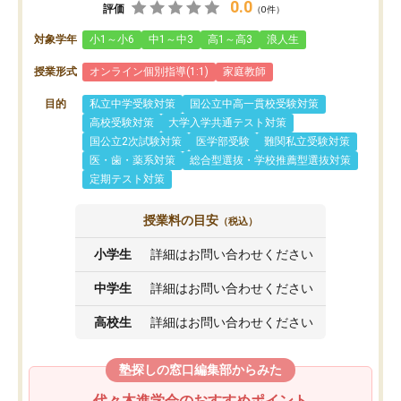
0.0
評価
（0件）
対象学年
小1～小6
中1～中3
高1～高3
浪人生
授業形式
オンライン個別指導(1:1)
家庭教師
目的
私立中学受験対策
国公立中高一貫校受験対策
高校受験対策
大学入学共通テスト対策
国公立2次試験対策
医学部受験
難関私立受験対策
医・歯・薬系対策
総合型選抜・学校推薦型選抜対策
定期テスト対策
授業料の目安
（税込）
小学生
詳細はお問い合わせください
中学生
詳細はお問い合わせください
高校生
詳細はお問い合わせください
塾探しの窓口編集部からみた
代々木進学会のおすすめポイント