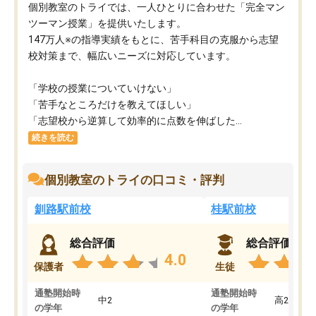
個別教室のトライでは、一人ひとりに合わせた「完全マン
ツーマン授業」を提供いたします。​
147万人※の指導実績をもとに、苦手科目の克服から志望
校対策まで、幅広いニーズに対応しています。​
「学校の授業についていけない」​
「苦手なところだけを教えてほしい」​
「志望校から逆算して効率的に点数を伸ばした...
続きを読む
個別教室のトライの口コミ・評判
釧路駅前校
桂駅前校
総合評価
総合評価
4.0
保護者
生徒
通塾開始時
通塾開始時
中2
高2
の学年
の学年