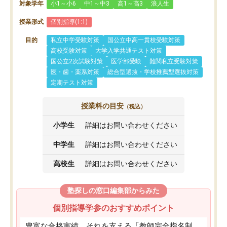
対象学年
小1～小6
中1～中3
高1～高3
浪人生
授業形式
個別指導(1:1)
目的
私立中学受験対策
国公立中高一貫校受験対策
高校受験対策
大学入学共通テスト対策
国公立2次試験対策
医学部受験
難関私立受験対策
医・歯・薬系対策
総合型選抜・学校推薦型選抜対策
定期テスト対策
授業料の目安
（税込）
小学生
詳細はお問い合わせください
中学生
詳細はお問い合わせください
高校生
詳細はお問い合わせください
塾探しの窓口編集部からみた
個別指導学参のおすすめポイント
豊富な合格実績、それを支える「教師完全指名制