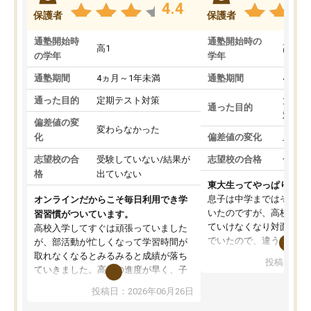
4.4
保護者
保護者
通塾開始時
通塾開始時の
高1
高3
の学年
学年
通塾期間
4ヵ月～1年未満
通塾期間
4ヵ月
通った目的
定期テスト対策
大学入
通った目的
対策
偏差値の変
変わらなかった
化
偏差値の変化
上がっ
志望校の合
受験していない/結果が
志望校の合格
合格し
格
出ていない
東大生ってやっぱりすご
息子は中学まではそこそ
オンラインだからこそ毎日利用でき学
いたのですが、高校に入
習習慣がついています。
ていけなくなり対面の塾
高校入学してすぐは頑張っていました
でいたので、違うアプロ
が、部活動が忙しくなって学習時間が
考えて入りました。地元
取れなくなるとみるみると成績が落ち
投稿日：20
で、当初は模試でD判定
ていきました。高校の進度が早く、子
していたのですが、やは
供も家に帰って勉強の話すると嫌な反
投稿日：2026年06月26日
験勉強に詳しく、先生か
応を示します。東大先生にお願いして
受け合格できました。ま