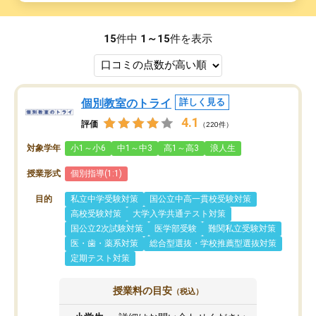
15
件中
1～15
件を表示
個別教室のトライ
詳しく見る
4.1
評価
（220件）
対象学年
小1～小6
中1～中3
高1～高3
浪人生
授業形式
個別指導(1:1)
目的
私立中学受験対策
国公立中高一貫校受験対策
高校受験対策
大学入学共通テスト対策
国公立2次試験対策
医学部受験
難関私立受験対策
医・歯・薬系対策
総合型選抜・学校推薦型選抜対策
定期テスト対策
授業料の目安
（税込）