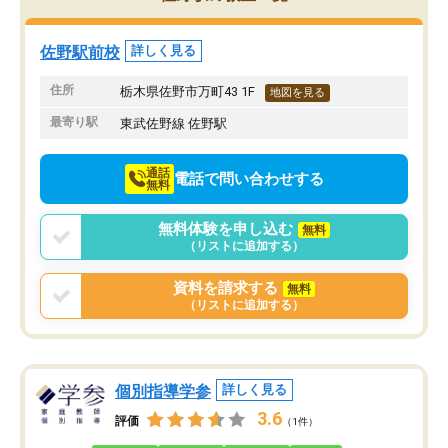
み方が真っすぐに変化（率先して自宅
先生も話しやすく、毎回
で復習や予習をする）し成績も向上し
たのを覚えています。
ています。
自分のペースで学びたい
佐野駅前校
詳しく見る
駅前なので送り迎えが少々負担になっ
業が苦手な人には特にお
ていますが、それを加味しても通って
塾だと思います。
住所
栃木県佐野市万町43 1F
地図を見る
損はないなと感じています。
最寄り駅
東武佐野線 佐野駅
通話
電話で問い合わせする
無料
無料体験を申し込む
無料
（リストに追加する）
資料を請求する
無料
（リストに追加する）
個別指導学参
詳しく見る
3.6
評価
（1件）