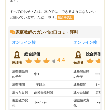
ます。
すべてのお子さんは、本心では「できるようになりたい」
と願っています。ただ、やり...
続きを読む
家庭教師のガンバの口コミ・評判
オンライン校
オンライン校
総合評価
総合評価
4.4
保護者
保護者
通塾開始時
通塾開始時
中1
中1
の学年
の学年
通塾期間
1年以上
通塾期間
1～3ヵ月
通った目的
高校受験対策
通った目的
定期テス
偏差値の変
偏差値の変
上がった
上がった
化
化