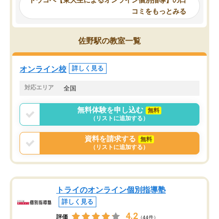
他の講師を希望するか子供との相性も
ことをどんなスケジュー
コミをもっとみる
見てから講師を決定する事ができま
くか相談したのですが、
す。
ち期待したものではなく
うちの子は、初回面談の講師の方で決
内容でした。それでも明
佐野駅の教室一覧
定しました。
やる気も出ましたし、苦
くなってきたようなので
オンラインツールを使用した単語帳の
お願いして良かったと思
オンライン校
詳しく見る
共有があり宿題もそちらで出される形
も合わなければチェンジ
でした。
娘は3科目ともずっと同
対応エリア
全国
2ヶ月で担当講師の方がお辞めになると
言う事で講師変更の申し出があり、あ
無料体験を申し込む
無料
まりに短期での変更だった為、塾に通
（リストに追加する）
う事にして退会しました。遅れも取り
戻せ、授業内容や講師の方は良かった
資料を請求する
無料
と思います。
（リストに追加する）
トライのオンライン個別指導塾
詳しく見る
4.2
評価
（44件）