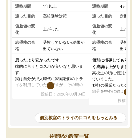
通塾期間
1年以上
通塾期間
4ヵ月～1
通った目的
高校受験対策
通った目的
定期テス
偏差値の変
偏差値の変
上がった
上がった
化
化
志望校の合
受験していない/結果が
志望校の合
受験して
格
出ていない
格
出ていな
思ったより安かったです
個別に指導してもらえる
端的に言うとコスパが良いなと思いま
く成績は上がりました。
す。
高校生の頃に個別指導の
実は自分が浪人時代に家庭教師のトラ
ていました。
イを利用していたのですが、その時の
1対1の授業だったので、
月謝がとても高くトライに良いイメー
部分を中心に教えてもら
投稿日：2026年08月04日
ジがありませんでした。
く良かったです。
投稿日：20
なので、少し不安だったのですが子供
わからないところもその
がどうしても行きたいと言うので利用
すく、理解できるまで丁
し始めた形です。
もらえたので、勉強への
個別教室のトライの口コミをもっとみる
しかし、以前とは違い料金がリーズナ
しずつなくなりました。
ブルでびっくりしました。
その結果成績も上がり、
通って1年以上ですが、勉強への取り組
勉強に取り組めるように
佐野駅の教室一覧