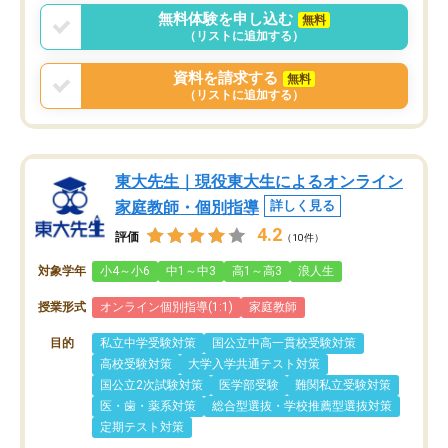
無料体験を申し込む
無料
（リストに追加する）
資料を請求する
無料
（リストに追加する）
東大先生｜現役東大生によるオンライン
家庭教師・個別指導
詳しく見る
4.2
評価
（10件）
対象学年
小4～小6
中1～中3
高1～高3
浪人生
授業形式
オンライン個別指導(1:1)
家庭教師
目的
私立中学受験対策
国公立中高一貫校受験対策
高校受験対策
大学入学共通テスト対策
国公立2次試験対策
医学部受験
難関私立受験対策
医・歯・薬系対策
総合型選抜・学校推薦型選抜対策
定期テスト対策