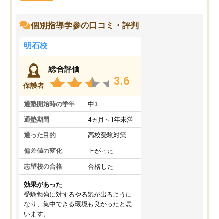
個別指導学参の口コミ・評判
明石校
総合評価
3.6
保護者
通塾開始時の学年
中3
通塾期間
4ヵ月～1年未満
通った目的
高校受験対策
偏差値の変化
上がった
志望校の合格
合格した
効果があった
受験勉強に対するやる気が出るように
なり、集中できる環境も良かったと思
います。