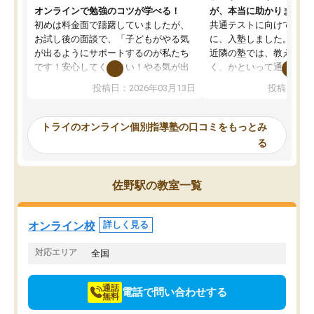
オンラインで勉強のコツが学べる！
が、本当に助かりました
初めは料金面で躊躇していましたが、
共通テストに向けての追
お試し後の面談で、「子どもがやる気
に、入塾しました。田舎
が出るようにサポートするのが私たち
近隣の塾では、教えても
です！安心してください！やる気が出
く、かといって通うには
ないのは私たち講師の責任です」と言
が、トライならオンライ
投稿日：2026年03月13日
投稿日：20
ってくださり、確かに！と考えて、思
可能なので本当に助かり
い切って入塾しました。英語が苦手だ
テストの内容重視でした
ったんですが、学生の先生から学ぶこ
らないところをピンポイ
トライのオンライン個別指導塾の口コミをもっとみ
とで、勉強のコツみたいなものをつか
頂いて、とてもわかりや
る
み、徐々に成績が上がったらいいなと
していました。一生を左
思っていました。何が今足りないのか
スト、多少お金がかかっ
を的確に指導いただき、子どももびっ
思い切って入塾してよか
佐野駅の教室一覧
くりするほど楽しんでやる気を持って
塾を受けています。狙い通り、少しず
つ成績も上がり、苦手意識も無くなっ
オンライン校
詳しく見る
てきたので、さらに苦手な数学も追加
でお願いしました。来年の高校受験に
対応エリア
全国
向けて頑張っています。
通話
電話で問い合わせする
無料