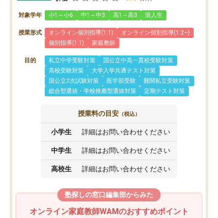
対象学年
小1～小6
中1～中3
高1～高3
浪人生
授業形式
オンライン個別指導(1:1)
オンライン個別指導(1:2~)
個別指導(1:1)
家庭教師
目的
私立中学受験対策
国公立中高一貫校受験対策
高校受験対策
大学入学共通テスト対策
国公立2次試験対策
医学部受験
難関私立受験対策
総合型選抜・学校推薦型選抜対策
定期テスト対策
授業料の目安
（税込）
小学生
詳細はお問い合わせください
中学生
詳細はお問い合わせください
高校生
詳細はお問い合わせください
塾探しの窓口編集部からみた
オンライン家庭教師WAMのおすすめポイント