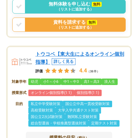
無料体験を申し込む
無料
（リストに追加する）
資料を請求する
無料
（リストに追加する）
トウコベ【東大生によるオンライン個別
指導】
詳しく見る
4.4
評価
（38件）
対象学年
幼児
小1～小6
中1～中3
高1～高3
浪人生
授業形式
オンライン個別指導(1:1)
個別指導(1:1)
目的
私立中学受験対策
国公立中高一貫校受験対策
高校受験対策
大学入学共通テスト対策
国公立2次試験対策
難関私立受験対策
総合型選抜・学校推薦型選抜対策
定期テスト対策
授業料の目安
（税込）