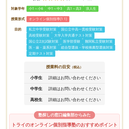
対象学年
小1～小6
中1～中3
高1～高3
浪人生
授業形式
オンライン個別指導(1:1)
目的
私立中学受験対策
国公立中高一貫校受験対策
高校受験対策
大学入学共通テスト対策
国公立2次試験対策
医学部受験
難関私立受験対策
医・歯・薬系対策
総合型選抜・学校推薦型選抜対策
定期テスト対策
授業料の目安
（税込）
小学生
詳細はお問い合わせください
中学生
詳細はお問い合わせください
高校生
詳細はお問い合わせください
塾探しの窓口編集部からみた
トライのオンライン個別指導塾のおすすめポイント