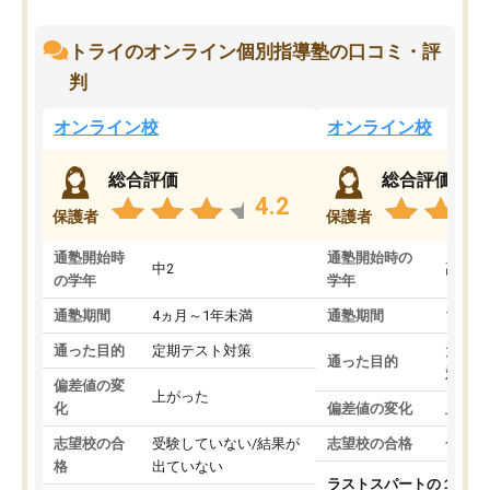
トライのオンライン個別指導塾の口コミ・評
判
オンライン校
オンライン校
総合評価
総合評価
4.2
保護者
保護者
通塾開始時
通塾開始時の
中2
高3
の学年
学年
通塾期間
4ヵ月～1年未満
通塾期間
1～3
通った目的
定期テスト対策
大学入
通った目的
対策
偏差値の変
上がった
化
偏差値の変化
上がっ
志望校の合
受験していない/結果が
志望校の合格
合格し
格
出ていない
ラストスパートの１か月