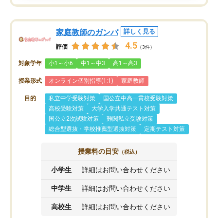
家庭教師のガンバ
詳しく見る
4.5
評価
（3件）
対象学年
小1～小6
中1～中3
高1～高3
授業形式
オンライン個別指導(1:1)
家庭教師
目的
私立中学受験対策
国公立中高一貫校受験対策
高校受験対策
大学入学共通テスト対策
国公立2次試験対策
難関私立受験対策
総合型選抜・学校推薦型選抜対策
定期テスト対策
授業料の目安
（税込）
小学生
詳細はお問い合わせください
中学生
詳細はお問い合わせください
高校生
詳細はお問い合わせください