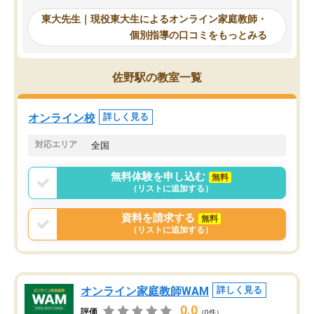
からは効率的な計画を先生が立ててく
自習室が毎日使えていつ
れるので、親としても安心です。毎日
東大先生｜現役東大生によるオンライン家庭教師・
るのが心強かったようで
使える自習室とかもあり、わからない
個別指導の口コミをもっとみる
謝です。
ところがあれば先生が回答してくれる
のも重宝しています。
佐野駅の教室一覧
オンライン校
詳しく見る
対応エリア
全国
無料体験を申し込む
無料
（リストに追加する）
資料を請求する
無料
（リストに追加する）
オンライン家庭教師WAM
詳しく見る
0.0
評価
（0件）