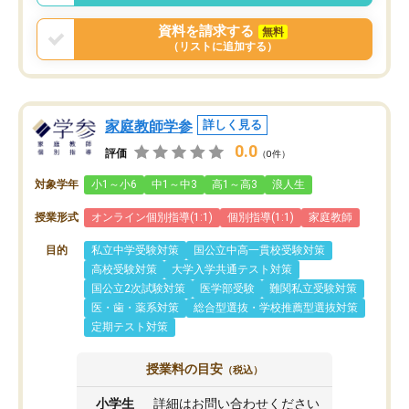
資料を請求する
無料
（リストに追加する）
家庭教師学参
詳しく見る
0.0
評価
（0件）
対象学年
小1～小6
中1～中3
高1～高3
浪人生
授業形式
オンライン個別指導(1:1)
個別指導(1:1)
家庭教師
目的
私立中学受験対策
国公立中高一貫校受験対策
高校受験対策
大学入学共通テスト対策
国公立2次試験対策
医学部受験
難関私立受験対策
医・歯・薬系対策
総合型選抜・学校推薦型選抜対策
定期テスト対策
授業料の目安
（税込）
小学生
詳細はお問い合わせください