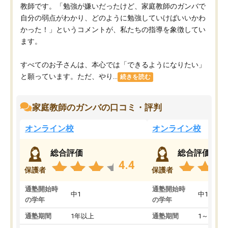
教師です。「勉強が嫌いだったけど、家庭教師のガンバで
自分の弱点がわかり、どのように勉強していけばいいかわ
かった！」というコメントが、私たちの指導を象徴してい
ます。
すべてのお子さんは、本心では「できるようになりたい」
と願っています。ただ、やり...
続きを読む
家庭教師のガンバの口コミ・評判
オンライン校
オンライン校
総合評価
総合評価
4.4
保護者
保護者
通塾開始時
通塾開始時
中1
中1
の学年
の学年
通塾期間
1年以上
通塾期間
1～3ヵ月