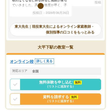
取れなくなるとみるみると成績が落ち
投稿日：20
で、当初は模試でD判定
ていきました。高校の進度が早く、子
していたのですが、やは
供も家に帰って勉強の話すると嫌な反
投稿日：2026年06月26日
験勉強に詳しく、先生か
応を示します。東大先生にお願いして
受け合格できました。ま
からは効率的な計画を先生が立ててく
自習室が毎日使えていつ
れるので、親としても安心です。毎日
東大先生｜現役東大生によるオンライン家庭教師・
るのが心強かったようで
使える自習室とかもあり、わからない
個別指導の口コミをもっとみる
謝です。
ところがあれば先生が回答してくれる
のも重宝しています。
大平下駅の教室一覧
オンライン校
詳しく見る
対応エリア
全国
無料体験を申し込む
無料
（リストに追加する）
資料を請求する
無料
（リストに追加する）