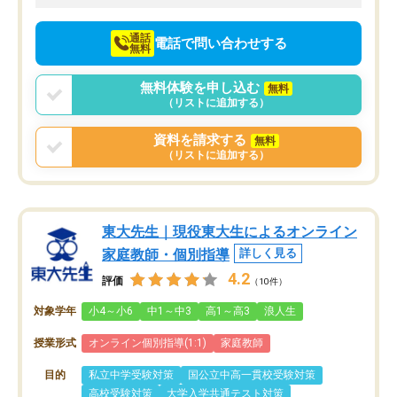
向けて頑張っています。
通話
電話で問い合わせする
無料
無料体験を申し込む
無料
（リストに追加する）
資料を請求する
無料
（リストに追加する）
東大先生｜現役東大生によるオンライン
家庭教師・個別指導
詳しく見る
4.2
評価
（10件）
対象学年
小4～小6
中1～中3
高1～高3
浪人生
授業形式
オンライン個別指導(1:1)
家庭教師
目的
私立中学受験対策
国公立中高一貫校受験対策
高校受験対策
大学入学共通テスト対策