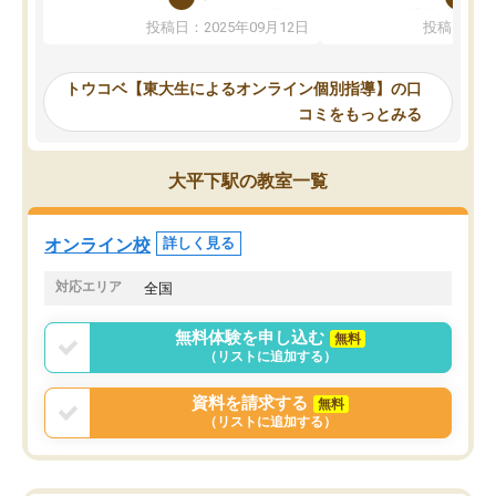
か、オプションは付帯するかなど選ぶ
教科でも)。受講科目や
投稿日：2025年09月12日
投稿日：20
事が出来ました。
めれるので、個人に合っ
講師とのマッチング後講師との初回ミ
ると思います。カリキュ
ーティングを行い、その講師で良いか
いなのがあり(有料)、受
トウコベ【東大生によるオンライン個別指導】の口
他の講師を希望するか子供との相性も
ことをどんなスケジュー
コミをもっとみる
見てから講師を決定する事ができま
くか相談したのですが、
す。
ち期待したものではなく
うちの子は、初回面談の講師の方で決
内容でした。それでも明
大平下駅の教室一覧
定しました。
やる気も出ましたし、苦
くなってきたようなので
オンラインツールを使用した単語帳の
お願いして良かったと思
オンライン校
詳しく見る
共有があり宿題もそちらで出される形
も合わなければチェンジ
でした。
娘は3科目ともずっと同
対応エリア
全国
2ヶ月で担当講師の方がお辞めになると
言う事で講師変更の申し出があり、あ
無料体験を申し込む
無料
まりに短期での変更だった為、塾に通
（リストに追加する）
う事にして退会しました。遅れも取り
戻せ、授業内容や講師の方は良かった
資料を請求する
無料
と思います。
（リストに追加する）