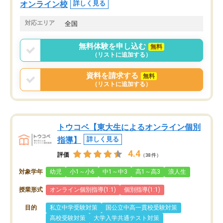
オンライン校
詳しく見る
対応エリア
全国
無料体験を申し込む
無料
（リストに追加する）
資料を請求する
無料
（リストに追加する）
トウコベ【東大生によるオンライン個別
指導】
詳しく見る
4.4
評価
（38件）
対象学年
幼児
小1～小6
中1～中3
高1～高3
浪人生
授業形式
オンライン個別指導(1:1)
個別指導(1:1)
目的
私立中学受験対策
国公立中高一貫校受験対策
高校受験対策
大学入学共通テスト対策