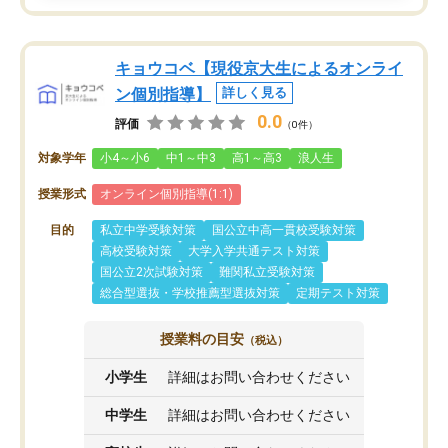
キョウコベ【現役京大生によるオンライ
ン個別指導】
詳しく見る
0.0
評価
（0件）
対象学年
小4～小6
中1～中3
高1～高3
浪人生
授業形式
オンライン個別指導(1:1)
目的
私立中学受験対策
国公立中高一貫校受験対策
高校受験対策
大学入学共通テスト対策
国公立2次試験対策
難関私立受験対策
総合型選抜・学校推薦型選抜対策
定期テスト対策
授業料の目安
（税込）
小学生
詳細はお問い合わせください
中学生
詳細はお問い合わせください