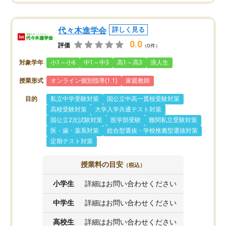
代々木進学会
詳しく見る
0.0
評価
（0件）
対象学年
小1～小6
中1～中3
高1～高3
浪人生
授業形式
オンライン個別指導(1:1)
家庭教師
目的
私立中学受験対策
国公立中高一貫校受験対策
高校受験対策
大学入学共通テスト対策
国公立2次試験対策
医学部受験
難関私立受験対策
医・歯・薬系対策
総合型選抜・学校推薦型選抜対策
定期テスト対策
授業料の目安
（税込）
小学生
詳細はお問い合わせください
中学生
詳細はお問い合わせください
高校生
詳細はお問い合わせください