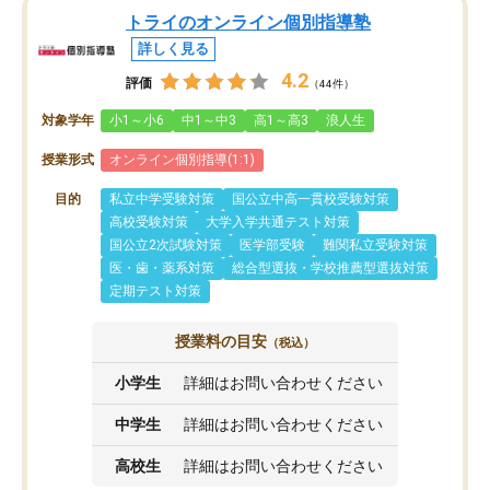
トライのオンライン個別指導塾
詳しく見る
4.2
評価
（44件）
対象学年
小1～小6
中1～中3
高1～高3
浪人生
授業形式
オンライン個別指導(1:1)
目的
私立中学受験対策
国公立中高一貫校受験対策
高校受験対策
大学入学共通テスト対策
国公立2次試験対策
医学部受験
難関私立受験対策
医・歯・薬系対策
総合型選抜・学校推薦型選抜対策
定期テスト対策
授業料の目安
（税込）
小学生
詳細はお問い合わせください
中学生
詳細はお問い合わせください
高校生
詳細はお問い合わせください