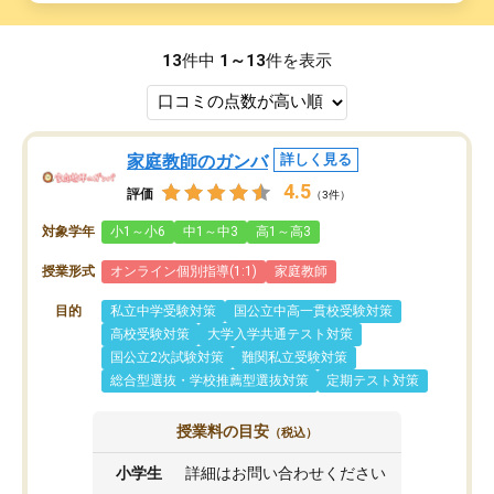
13
件中
1～13
件を表示
家庭教師のガンバ
詳しく見る
4.5
評価
（3件）
対象学年
小1～小6
中1～中3
高1～高3
授業形式
オンライン個別指導(1:1)
家庭教師
目的
私立中学受験対策
国公立中高一貫校受験対策
高校受験対策
大学入学共通テスト対策
国公立2次試験対策
難関私立受験対策
総合型選抜・学校推薦型選抜対策
定期テスト対策
授業料の目安
（税込）
小学生
詳細はお問い合わせください