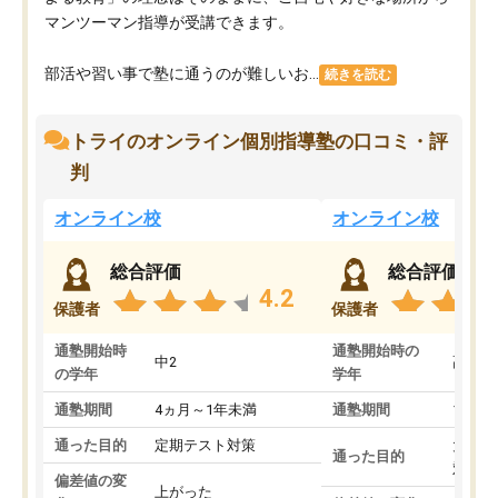
マンツーマン指導が受講できます。
部活や習い事で塾に通うのが難しいお...
続きを読む
トライのオンライン個別指導塾の口コミ・評
判
オンライン校
オンライン校
総合評価
総合評価
4.2
保護者
保護者
通塾開始時
通塾開始時の
中2
高3
の学年
学年
通塾期間
4ヵ月～1年未満
通塾期間
1～3
通った目的
定期テスト対策
大学入
通った目的
対策
偏差値の変
上がった