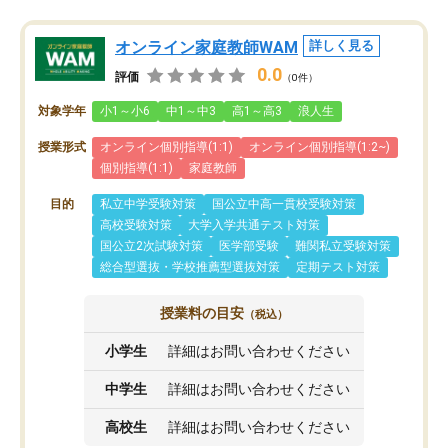
オンライン家庭教師WAM
詳しく見る
0.0
評価
（0件）
対象学年
小1～小6
中1～中3
高1～高3
浪人生
授業形式
オンライン個別指導(1:1)
オンライン個別指導(1:2~)
個別指導(1:1)
家庭教師
目的
私立中学受験対策
国公立中高一貫校受験対策
高校受験対策
大学入学共通テスト対策
国公立2次試験対策
医学部受験
難関私立受験対策
総合型選抜・学校推薦型選抜対策
定期テスト対策
授業料の目安
（税込）
小学生
詳細はお問い合わせください
中学生
詳細はお問い合わせください
高校生
詳細はお問い合わせください