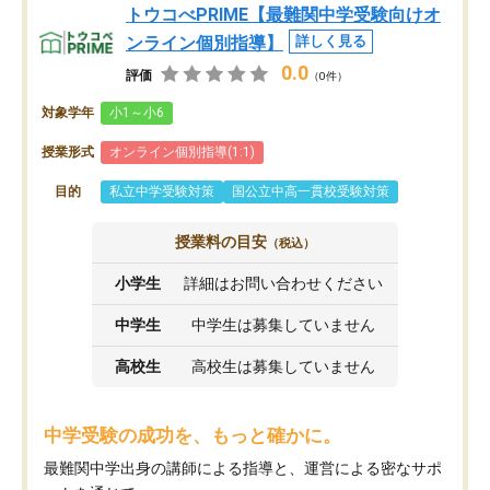
トウコべPRIME【最難関中学受験向けオ
ンライン個別指導】
詳しく見る
0.0
評価
（0件）
対象学年
小1～小6
授業形式
オンライン個別指導(1:1)
目的
私立中学受験対策
国公立中高一貫校受験対策
授業料の目安
（税込）
小学生
詳細はお問い合わせください
中学生
中学生は募集していません
高校生
高校生は募集していません
中学受験の成功を、もっと確かに。
最難関中学出身の講師による指導と、運営による密なサポ