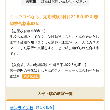
高校生
詳細はお問い合わせください
キョウコベなら、定期試験1科目22.5点UP & 志
望校合格率88%！
【志望校合格率88%！】
学校の成績だけでなく、受験勉強にもとことん伴走いたし
ます！受験を知り尽くした講師・運営が​一人一人にカスタ
マイズした学習の支援をすることで成し遂げられた合格率
です。
【入会後、次の定期試験で1科目平均22.5点UP！】
苦手範囲の強化はもちろんのこと、​一人一人に合わせた勉
強法を...
続きを読む
大平下駅の教室一覧
オンライン校
詳しく見る