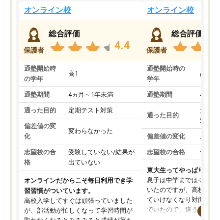
オンライン校
オンライン校
総合評価
総合評価
4.4
保護者
保護者
通塾開始時
通塾開始時の
高1
高3
の学年
学年
通塾期間
4ヵ月～1年未満
通塾期間
4ヵ月
通った目的
定期テスト対策
大学入
通った目的
対策
偏差値の変
変わらなかった
化
偏差値の変化
上がっ
志望校の合
受験していない/結果が
志望校の合格
合格し
格
出ていない
東大生ってやっぱりすご
息子は中学まではそこそ
オンラインだからこそ毎日利用でき学
いたのですが、高校に入
習習慣がついています。
ていけなくなり対面の塾
高校入学してすぐは頑張っていました
でいたので、違うアプロ
が、部活動が忙しくなって学習時間が
考えて入りました。地元