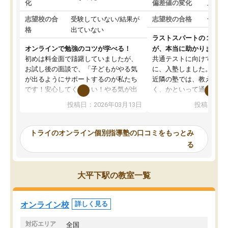
化
偏差値の変化
上がっ
志望校の合
受験していない/結果が
志望校の合格
合格し
格
出ていない
ラストスパートの１か月
オンラインで勉強のコツが学べる！
が、本当に助かりました
初めは料金面で躊躇していましたが、
共通テストに向けての追
お試し後の面談で、「子どもがやる気
に、入塾しました。田舎
が出るようにサポートするのが私たち
近隣の塾では、教えても
です！安心してください！やる気が出
く、かといって通うには
ないのは私たち講師の責任です」と言
が、トライならオンライ
投稿日：2026年03月13日
投稿日：20
ってくださり、確かに！と考えて、思
可能なので本当に助かり
い切って入塾しました。英語が苦手だ
テストの内容重視でした
ったんですが、学生の先生から学ぶこ
らないところをピンポイ
トライのオンライン個別指導塾の口コミをもっとみ
とで、勉強のコツみたいなものをつか
頂いて、とてもわかりや
る
み、徐々に成績が上がったらいいなと
していました。一生を左
思っていました。何が今足りないのか
スト、多少お金がかかっ
を的確に指導いただき、子どももびっ
思い切って入塾してよか
大平下駅の教室一覧
くりするほど楽しんでやる気を持って
塾を受けています。狙い通り、少しず
つ成績も上がり、苦手意識も無くなっ
オンライン校
詳しく見る
てきたので、さらに苦手な数学も追加
でお願いしました。来年の高校受験に
対応エリア
全国