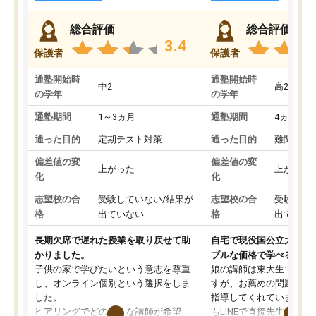
総合評価
総合評価
3.4
保護者
保護者
通塾開始時
通塾開始時
中2
高2
の学年
の学年
通塾期間
1～3ヵ月
通塾期間
4ヵ月～1
通った目的
定期テスト対策
通った目的
難関私立
偏差値の変
偏差値の変
上がった
上がった
化
化
志望校の合
受験していない/結果が
志望校の合
受験して
格
出ていない
格
出ていな
長期欠席で遅れた授業を取り戻せて助
自宅で現役国公立大学生
かりました。
ブルな価格で学べる
子供の家で学びたいという意志を尊重
娘の講師は東大生では無
し、オンライン個別という選択をしま
すが、お薦めの問題集や
した。
指導してくれています。2
ヒアリングでどのような講師が希望
もLINEで直接先生に質問