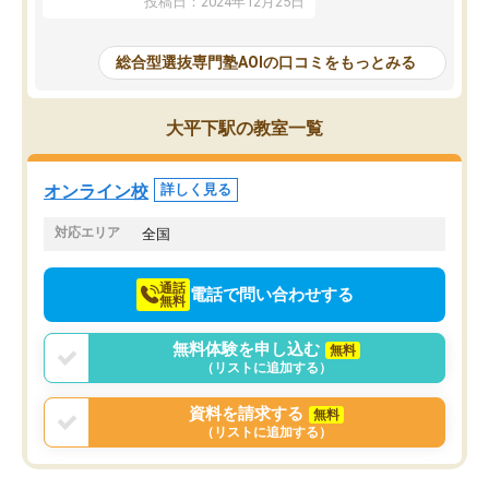
投稿日：2024年12月25日
思いました。
るなぁと強く感じることできました。
AOIでは、カウンセリン
また、他の先生の意見も聞いてみたい
で、AO入試を改めて知
と相談すると、他の先生も紹介してく
総合型選抜専門塾AOIの口コミをもっとみる
それに対しての具体的な
ださり、客観的なアドバイスもいただ
ことでした。更に子供の
くことができました（志望理由・自己
る適正等についても詳し
PR等の添削において）。そして、なに
大平下駅の教室一覧
でき、メンターの方々も
より自習室が解放されている点がよか
けてらっしゃいますので
ったです。友達と好きな時間に自習
せることができました。
し、お互いを高めあえる環境がありま
オンライン校
詳しく見る
した。
対応エリア
全国
通話
電話で問い合わせする
無料
無料体験を申し込む
無料
（リストに追加する）
資料を請求する
無料
（リストに追加する）