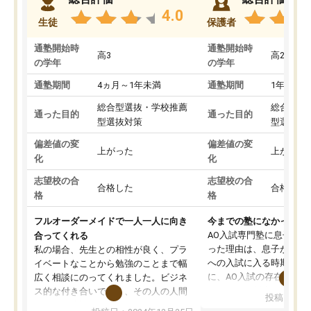
4.0
生徒
保護者
通塾開始時
通塾開始時
高3
高2
の学年
の学年
通塾期間
4ヵ月～1年未満
通塾期間
1年以上
総合型選抜・学校推薦
総合型選
通った目的
通った目的
型選抜対策
型選抜対
偏差値の変
偏差値の変
上がった
上がった
化
化
志望校の合
志望校の合
合格した
合格した
格
格
フルオーダーメイドで一人一人に向き
今までの塾になかったA
AO入試専門塾に息子を
合ってくれる
った理由は、息子が高校
私の場合、先生との相性が良く、プラ
への入試に入る時期に差
イベートなことから勉強のことまで幅
に、AO入試の存在を息
広く相談にのってくれました。ビジネ
してもその制度で合格し
ス的な付き合いでなく、その人の人間
投稿日：20
たことから、AOIに入塾
性までを適切に把握し、むきあってい