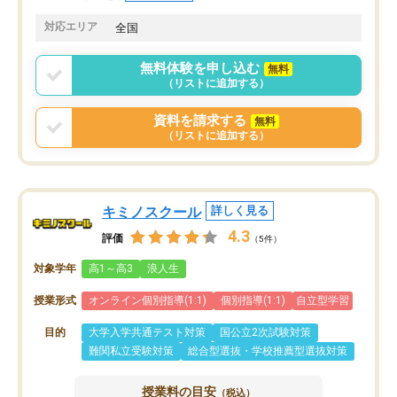
共有があり宿題もそちらで出される形
も合わなければチェンジ
でした。
娘は3科目ともずっと同
対応エリア
全国
2ヶ月で担当講師の方がお辞めになると
言う事で講師変更の申し出があり、あ
無料体験を申し込む
無料
まりに短期での変更だった為、塾に通
（リストに追加する）
う事にして退会しました。遅れも取り
戻せ、授業内容や講師の方は良かった
資料を請求する
無料
と思います。
（リストに追加する）
キミノスクール
詳しく見る
4.3
評価
（5件）
対象学年
高1～高3
浪人生
授業形式
オンライン個別指導(1:1)
個別指導(1:1)
自立型学習
目的
大学入学共通テスト対策
国公立2次試験対策
難関私立受験対策
総合型選抜・学校推薦型選抜対策
授業料の目安
（税込）