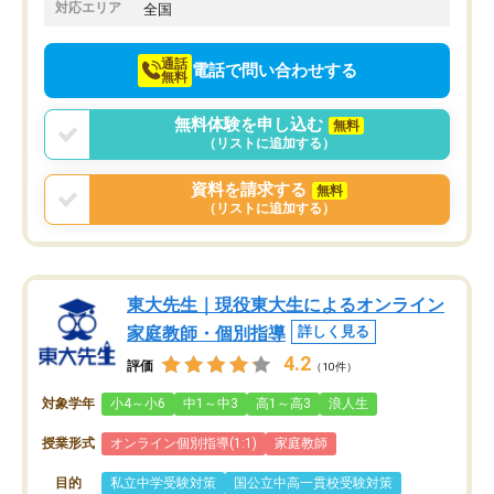
でお願いしました。来年の高校受験に
対応エリア
全国
向けて頑張っています。
通話
電話で問い合わせする
無料
無料体験を申し込む
無料
（リストに追加する）
資料を請求する
無料
（リストに追加する）
東大先生｜現役東大生によるオンライン
家庭教師・個別指導
詳しく見る
4.2
評価
（10件）
対象学年
小4～小6
中1～中3
高1～高3
浪人生
授業形式
オンライン個別指導(1:1)
家庭教師
目的
私立中学受験対策
国公立中高一貫校受験対策