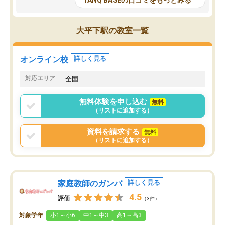
TANQ BASEの口コミをもっとみる
も目を通して頂ける。そのため多くの
接・小論文などの技術指
意見を聞くことができ、より良いもの
ション内容になっていま
を推敲することが可能だ。
選抜を通して将来自分が
大平下駅の教室一覧
どの人も優しく、親身に接してくださ
のかといった人生設計・
るのでやる気も出て、良かったで
を社会人として働いてい
す！！
に考える事が出来る環境
オンライン校
詳しく見る
番の魅力だと思います。
い事が何もない所から社
対応エリア
全国
ポートを受け、学びたい
標を見つける事が出来ま
無料体験を申し込む
無料
（リストに追加する）
資料を請求する
無料
（リストに追加する）
家庭教師のガンバ
詳しく見る
4.5
評価
（3件）
対象学年
小1～小6
中1～中3
高1～高3