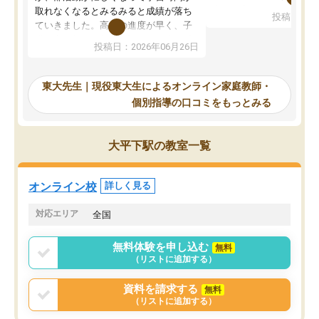
考えて入りました。地元
取れなくなるとみるみると成績が落ち
投稿日：20
で、当初は模試でD判定
ていきました。高校の進度が早く、子
していたのですが、やは
供も家に帰って勉強の話すると嫌な反
投稿日：2026年06月26日
験勉強に詳しく、先生か
応を示します。東大先生にお願いして
受け合格できました。ま
からは効率的な計画を先生が立ててく
自習室が毎日使えていつ
れるので、親としても安心です。毎日
東大先生｜現役東大生によるオンライン家庭教師・
るのが心強かったようで
使える自習室とかもあり、わからない
個別指導の口コミをもっとみる
謝です。
ところがあれば先生が回答してくれる
のも重宝しています。
大平下駅の教室一覧
オンライン校
詳しく見る
対応エリア
全国
無料体験を申し込む
無料
（リストに追加する）
資料を請求する
無料
（リストに追加する）