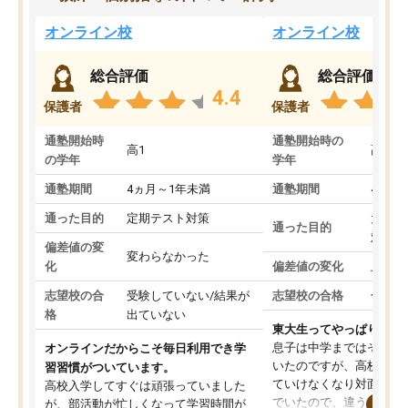
オンライン校
オンライン校
総合評価
総合評価
4.4
保護者
保護者
通塾開始時
通塾開始時の
高1
高3
の学年
学年
通塾期間
4ヵ月～1年未満
通塾期間
4ヵ月
通った目的
定期テスト対策
大学入
通った目的
対策
偏差値の変
変わらなかった
化
偏差値の変化
上がっ
志望校の合
受験していない/結果が
志望校の合格
合格し
格
出ていない
東大生ってやっぱりすご
息子は中学まではそこそ
オンラインだからこそ毎日利用でき学
いたのですが、高校に入
習習慣がついています。
ていけなくなり対面の塾
高校入学してすぐは頑張っていました
でいたので、違うアプロ
が、部活動が忙しくなって学習時間が