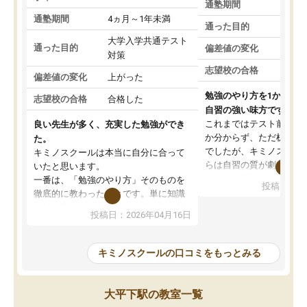
通塾期間
通塾期間
4ヵ月～1年未満
通った目的
大学入学共通テスト
通った目的
偏差値の変化
対策
志望校の合格
偏差値の変化
上がった
勉強のやり方を1から教
志望校の合格
合格した
自習の強い味方です。
これまではテスト前に何
良い先生が多く、充実した勉強ができ
か分からず、ただ机に座
た。
でしたが、キミノスクー
キミノスクールは本当に自分に合って
らは自習の質が劇的に変
いたと思います。
先生が毎日何をすべきか
一番は、「勉強のやり方」そのものを
投稿日：20
を明確にしてくれるので
徹底的に教わったことです。単に知識
ずに学習に取り組めるよ
を詰め込むのではなく、自学自習の習
投稿日：2026年04月16日
が一番の収穫です。
慣が身につくよう並走してくれるの
授業で教えてもらうとい
で、通塾日以外も机に向かうのが苦で
の仕方をコーチングして
はなくなりました。
キミノスクールの口コミをもっとみる
ルなので、家での学習習
身につきました。結果と
講師の方との距離も近く、親身なコー
た英語の偏差値が10以上
チングのおかげで、停滞期もモチベー
大平下駅の教室一覧
していた公立高校に無事
ションを維持できました。「やらされ