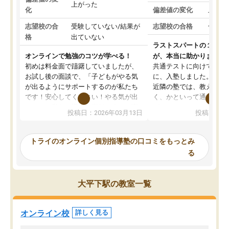
上がった
化
偏差値の変化
上がっ
志望校の合
受験していない/結果が
志望校の合格
合格し
格
出ていない
ラストスパートの１か月
オンラインで勉強のコツが学べる！
が、本当に助かりました
初めは料金面で躊躇していましたが、
共通テストに向けての追
お試し後の面談で、「子どもがやる気
に、入塾しました。田舎
が出るようにサポートするのが私たち
近隣の塾では、教えても
です！安心してください！やる気が出
く、かといって通うには
ないのは私たち講師の責任です」と言
が、トライならオンライ
投稿日：2026年03月13日
投稿日：20
ってくださり、確かに！と考えて、思
可能なので本当に助かり
い切って入塾しました。英語が苦手だ
テストの内容重視でした
ったんですが、学生の先生から学ぶこ
らないところをピンポイ
トライのオンライン個別指導塾の口コミをもっとみ
とで、勉強のコツみたいなものをつか
頂いて、とてもわかりや
る
み、徐々に成績が上がったらいいなと
していました。一生を左
思っていました。何が今足りないのか
スト、多少お金がかかっ
を的確に指導いただき、子どももびっ
思い切って入塾してよか
大平下駅の教室一覧
くりするほど楽しんでやる気を持って
塾を受けています。狙い通り、少しず
つ成績も上がり、苦手意識も無くなっ
オンライン校
詳しく見る
てきたので、さらに苦手な数学も追加