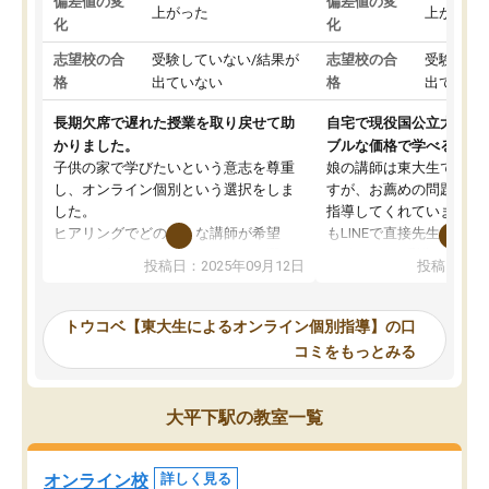
偏差値の変
偏差値の変
上がった
上がった
化
化
志望校の合
受験していない/結果が
志望校の合
受験して
格
出ていない
格
出ていな
長期欠席で遅れた授業を取り戻せて助
自宅で現役国公立大学生
かりました。
ブルな価格で学べる
子供の家で学びたいという意志を尊重
娘の講師は東大生では無
し、オンライン個別という選択をしま
すが、お薦めの問題集や
した。
指導してくれています。2
ヒアリングでどのような講師が希望
もLINEで直接先生に質問
か、オプションは付帯するかなど選ぶ
教科でも)。受講科目や
投稿日：2025年09月12日
投稿日：20
事が出来ました。
めれるので、個人に合っ
講師とのマッチング後講師との初回ミ
ると思います。カリキュ
ーティングを行い、その講師で良いか
いなのがあり(有料)、受
トウコベ【東大生によるオンライン個別指導】の口
他の講師を希望するか子供との相性も
ことをどんなスケジュー
コミをもっとみる
見てから講師を決定する事ができま
くか相談したのですが、
す。
ち期待したものではなく
うちの子は、初回面談の講師の方で決
内容でした。それでも明
大平下駅の教室一覧
定しました。
やる気も出ましたし、苦
くなってきたようなので
オンラインツールを使用した単語帳の
お願いして良かったと思
オンライン校
詳しく見る