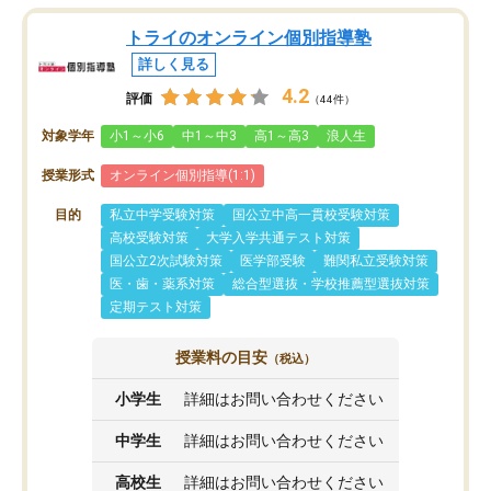
トライのオンライン個別指導塾
詳しく見る
4.2
評価
（44件）
対象学年
小1～小6
中1～中3
高1～高3
浪人生
授業形式
オンライン個別指導(1:1)
目的
私立中学受験対策
国公立中高一貫校受験対策
高校受験対策
大学入学共通テスト対策
国公立2次試験対策
医学部受験
難関私立受験対策
医・歯・薬系対策
総合型選抜・学校推薦型選抜対策
定期テスト対策
授業料の目安
（税込）
小学生
詳細はお問い合わせください
中学生
詳細はお問い合わせください
高校生
詳細はお問い合わせください