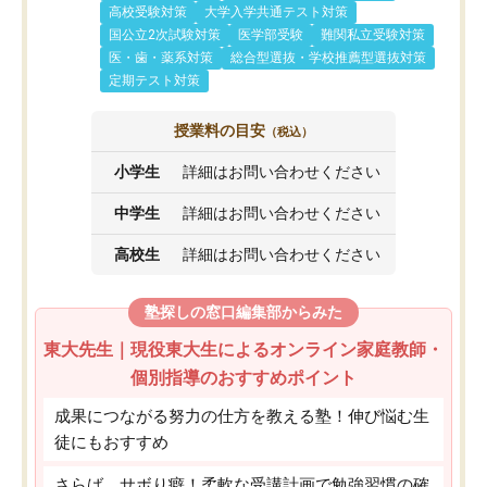
高校受験対策
大学入学共通テスト対策
国公立2次試験対策
医学部受験
難関私立受験対策
医・歯・薬系対策
総合型選抜・学校推薦型選抜対策
定期テスト対策
授業料の目安
（税込）
小学生
詳細はお問い合わせください
中学生
詳細はお問い合わせください
高校生
詳細はお問い合わせください
塾探しの窓口編集部からみた
東大先生｜現役東大生によるオンライン家庭教師・
個別指導のおすすめポイント
成果につながる努力の仕方を教える塾！伸び悩む生
徒にもおすすめ
さらば、サボり癖！柔軟な受講計画で勉強習慣の確