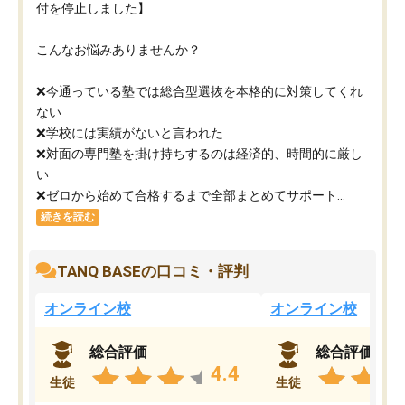
付を停止しました】
こんなお悩みありませんか？
❌今通っている塾では総合型選抜を本格的に対策してくれ
ない
❌学校には実績がないと言われた
❌対面の専門塾を掛け持ちするのは経済的、時間的に厳し
い
❌ゼロから始めて合格するまで全部まとめてサポート...
続きを読む
TANQ BASEの口コミ・評判
オンライン校
オンライン校
総合評価
総合評価
4.4
生徒
生徒