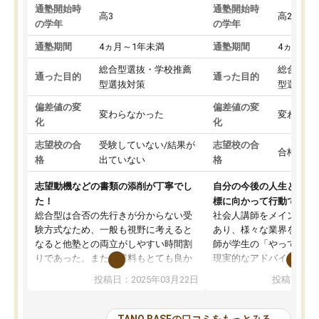
通塾開始時
通塾開始時
高3
高2
の学年
の学年
通塾期間
4ヵ月～1年未満
通塾期間
4ヵ月～1
総合型選抜・学校推薦
総合型選
通った目的
通った目的
型選抜対策
型選抜対
偏差値の変
偏差値の変
変わらなかった
変わらな
化
化
志望校の合
受験していない/結果が
志望校の合
合格した
格
出ていない
格
志望動機などの書類の添削が丁寧でし
自分の今後の人生と真剣
た！
標に向かって行動できる
総合型は合否の先行きが分からない受
社会人講師をメインとし
験方式なため、一般も視野に考えると
あり、様々な業界を経験
なると他塾との両立がしやすい時間割
師が学生の「やってみた
りであった。また授業料もとても良か
現実的なアドバイスを行
った。
す。基本応援ベースなの
投稿日：2025年03月22日
投稿日：20
総合型の多くの塾は大学生が見ること
分野について学生知識で
が多いが、はたらく部総合型コースは
い部分まで深ぼる事が出
大学生の目だけでなく、数人の大人に
総合型選抜対策として志