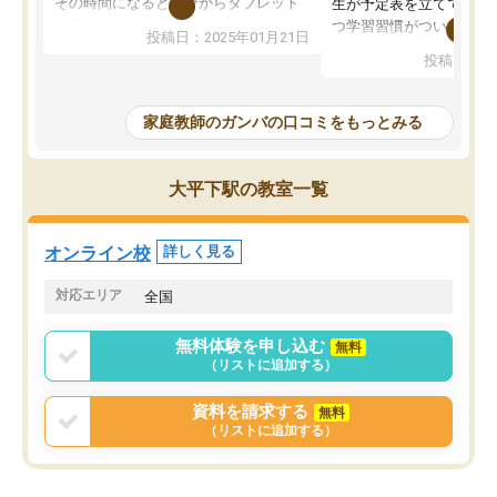
その時間になると自分からタブレット
生が予定表を立ててくれ
を開いてzoomを繋げるようになりまし
つ学習習慣がついてきま
投稿日：2025年01月21日
た！5科目なんでもOKなのもとても気
オンラインで週に一度の
投稿日：20
に入っています
指導が無い日も予定表に
成績もだいぶ下の方でしたが、通い始
したり、LINEでわから
めて1年ほどだった今では平均点以上の
問できるのでとても助か
家庭教師のガンバの口コミをもっとみる
科目が増えてきました！あと1年受験ま
であるので無料の週末教室を使用しな
がら頑張って欲しいと思います！
大平下駅の教室一覧
オンライン校
詳しく見る
対応エリア
全国
無料体験を申し込む
無料
（リストに追加する）
資料を請求する
無料
（リストに追加する）