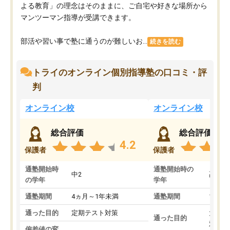
よる教育」の理念はそのままに、ご自宅や好きな場所から
マンツーマン指導が受講できます。
部活や習い事で塾に通うのが難しいお...
続きを読む
トライのオンライン個別指導塾の口コミ・評
判
オンライン校
オンライン校
総合評価
総合評価
4.2
保護者
保護者
通塾開始時
通塾開始時の
中2
高3
の学年
学年
通塾期間
4ヵ月～1年未満
通塾期間
1～3
通った目的
定期テスト対策
大学入
通った目的
対策
偏差値の変