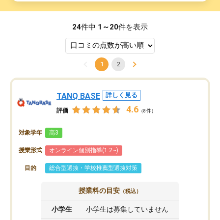
24
件中
1～20
件を表示
1
2
TANQ BASE
詳しく見る
4.6
評価
（8件）
対象学年
高3
授業形式
オンライン個別指導(1:2~)
目的
総合型選抜・学校推薦型選抜対策
授業料の目安
（税込）
小学生
小学生は募集していません