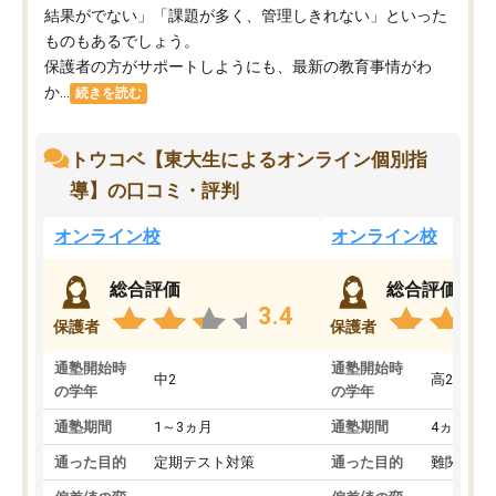
結果がでない」「課題が多く、管理しきれない」といった
ものもあるでしょう。
保護者の方がサポートしようにも、最新の教育事情がわ
か...
続きを読む
トウコベ【東大生によるオンライン個別指
導】の口コミ・評判
オンライン校
オンライン校
総合評価
総合評価
3.4
保護者
保護者
通塾開始時
通塾開始時
中2
高2
の学年
の学年
通塾期間
1～3ヵ月
通塾期間
4ヵ月～1
通った目的
定期テスト対策
通った目的
難関私立