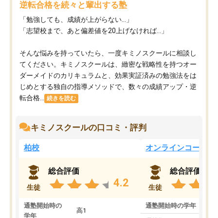
逆転合格を続々と輩出する塾
「勉強しても、成績が上がらない…」
「志望校まで、あと偏差値を20上げなければ…」
そんな悩みを持っていたら、一度キミノスクールに相談し
てください。キミノスクールは、緻密な戦略性を持つオー
ダーメイドのカリキュラムと、効果実証済みの勉強法をは
じめとする独自の指導メソッドで、数々の成績アップ・逆
転合格...
続きを読む
キミノスクールの口コミ・評判
柏校
オンラインコース
総合評価
総合評価
4.2
生徒
生徒
通塾開始時の
通塾開始時の学年
中
高1
学年