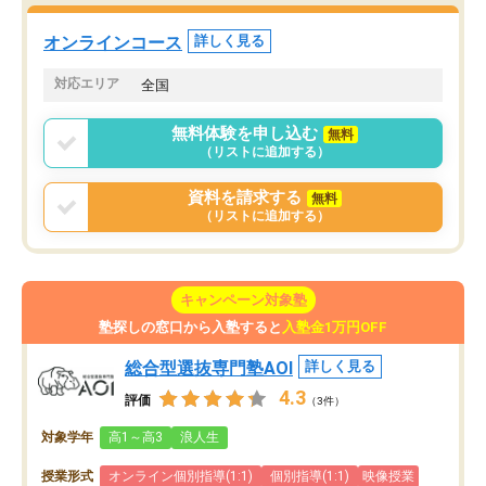
た。自分から学ぶ姿勢を
る勉強」から「目標のための勉強」へ
たい家庭には本当におす
意識が変わったことが、目標校への合
オンラインコース
詳しく見る
思います。
格に繋がったと思います。
対応エリア
全国
無料体験を申し込む
無料
（リストに追加する）
資料を請求する
無料
（リストに追加する）
キャンペーン対象塾
塾探しの窓口から入塾すると
入塾金1万円OFF
総合型選抜専門塾AOI
詳しく見る
4.3
評価
（3件）
対象学年
高1～高3
浪人生
授業形式
オンライン個別指導(1:1)
個別指導(1:1)
映像授業