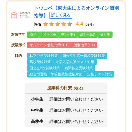
トウコベ【東大生によるオンライン個別
指導】
詳しく見る
4.4
評価
（38件）
対象学年
幼児
小1～小6
中1～中3
高1～高3
浪人生
授業形式
オンライン個別指導(1:1)
個別指導(1:1)
目的
私立中学受験対策
国公立中高一貫校受験対策
高校受験対策
大学入学共通テスト対策
国公立2次試験対策
難関私立受験対策
総合型選抜・学校推薦型選抜対策
定期テスト対策
授業料の目安
（税込）
小学生
詳細はお問い合わせください
中学生
詳細はお問い合わせください
高校生
詳細はお問い合わせください