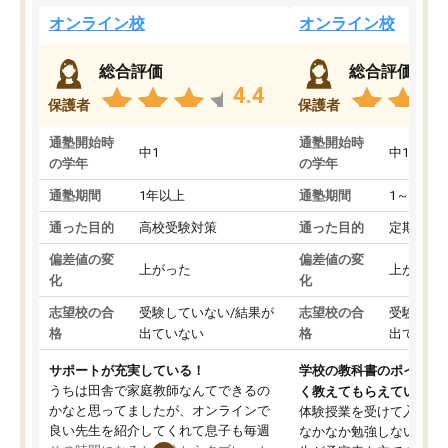
オンライン校
オンライン校
総合評価
総合評価
4.4
保護者
保護者
通塾開始時
通塾開始時
中1
中1
の学年
の学年
通塾期間
1年以上
通塾期間
1～3ヵ月
通った目的
高校受験対策
通った目的
定期テス
偏差値の変
偏差値の変
上がった
上がった
化
化
志望校の合
受験していない/結果が
志望校の合
受験して
格
出ていない
格
出ていな
サポートが充実している！
学校の教科書のポイント
うちは田舎で家庭教師なんてできるの
く教えてもらえている
かなと思ってましたが、オンラインで
体験授業を受けて入塾し
良い先生を紹介してくれて息子も毎週
なかなか勉強しない息子