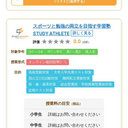
（リストに追加する）
スポーツと勉強の両立を目指す学習塾
STUDY ATHLETE
詳しく見る
0.0
評価
（0件）
対象学年
小1～小6
中1～中3
高1～高3
浪人生
授業形式
オンライン個別指導(1:1)
目的
高校受験対策
大学入学共通テスト対策
国公立2次試験対策
難関私立受験対策
医・歯・薬系対策
総合型選抜・学校推薦型選抜対策
定期テスト対策
授業料の目安
（税込）
小学生
詳細はお問い合わせください
中学生
詳細はお問い合わせください