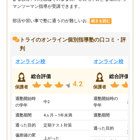
マンツーマン指導が受講できます。
部活や習い事で塾に通うのが難しいお...
続きを読む
トライのオンライン個別指導塾の口コミ・評
判
オンライン校
オンライン校
総合評価
総合評価
4.2
保護者
保護者
通塾開始時
通塾開始時の
中2
高3
の学年
学年
通塾期間
4ヵ月～1年未満
通塾期間
1～3
通った目的
定期テスト対策
大学入
通った目的
対策
偏差値の変
上がった