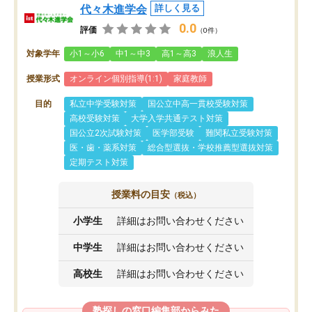
代々木進学会
詳しく見る
0.0
評価
（0件）
対象学年
小1～小6
中1～中3
高1～高3
浪人生
授業形式
オンライン個別指導(1:1)
家庭教師
目的
私立中学受験対策
国公立中高一貫校受験対策
高校受験対策
大学入学共通テスト対策
国公立2次試験対策
医学部受験
難関私立受験対策
医・歯・薬系対策
総合型選抜・学校推薦型選抜対策
定期テスト対策
授業料の目安
（税込）
小学生
詳細はお問い合わせください
中学生
詳細はお問い合わせください
高校生
詳細はお問い合わせください
塾探しの窓口編集部からみた