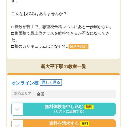
す。
こんなお悩みはありませんか？
□ 算数が苦手で、志望校合格レベルにあと一歩届かない。
□ 集団塾で最上位クラスを維持できるか不安になってき
た。
□ 塾のカリキュラムはこなせて...
続きを読む
新大平下駅の教室一覧
オンライン校
詳しく見る
対応エリア
全国
無料体験を申し込む
無料
（リストに追加する）
資料を請求する
無料