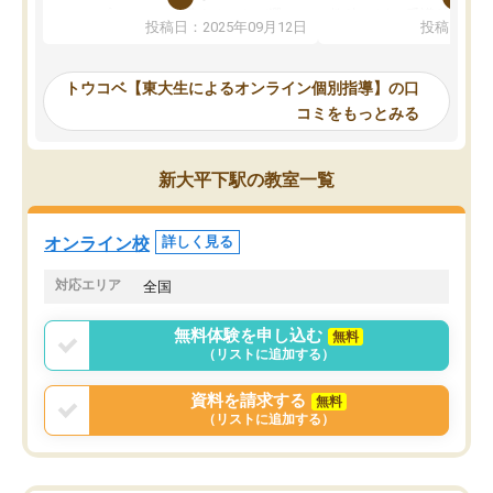
か、オプションは付帯するかなど選ぶ
教科でも)。受講科目や
投稿日：2025年09月12日
投稿日：20
事が出来ました。
めれるので、個人に合っ
講師とのマッチング後講師との初回ミ
ると思います。カリキュ
ーティングを行い、その講師で良いか
いなのがあり(有料)、受
トウコベ【東大生によるオンライン個別指導】の口
他の講師を希望するか子供との相性も
ことをどんなスケジュー
コミをもっとみる
見てから講師を決定する事ができま
くか相談したのですが、
す。
ち期待したものではなく
うちの子は、初回面談の講師の方で決
内容でした。それでも明
新大平下駅の教室一覧
定しました。
やる気も出ましたし、苦
くなってきたようなので
オンラインツールを使用した単語帳の
お願いして良かったと思
オンライン校
詳しく見る
共有があり宿題もそちらで出される形
も合わなければチェンジ
でした。
娘は3科目ともずっと同
対応エリア
全国
2ヶ月で担当講師の方がお辞めになると
言う事で講師変更の申し出があり、あ
無料体験を申し込む
無料
まりに短期での変更だった為、塾に通
（リストに追加する）
う事にして退会しました。遅れも取り
戻せ、授業内容や講師の方は良かった
資料を請求する
無料
と思います。
（リストに追加する）