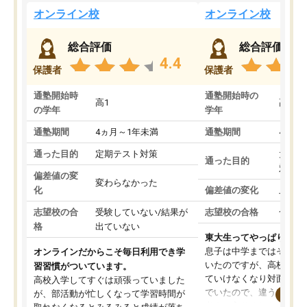
オンライン校
オンライン校
総合評価
総合評価
4.4
保護者
保護者
通塾開始時
通塾開始時の
高1
高3
の学年
学年
通塾期間
4ヵ月～1年未満
通塾期間
4ヵ月
通った目的
定期テスト対策
大学入
通った目的
対策
偏差値の変
変わらなかった
化
偏差値の変化
上がっ
志望校の合
受験していない/結果が
志望校の合格
合格し
格
出ていない
東大生ってやっぱりすご
息子は中学まではそこそ
オンラインだからこそ毎日利用でき学
いたのですが、高校に入
習習慣がついています。
ていけなくなり対面の塾
高校入学してすぐは頑張っていました
でいたので、違うアプロ
が、部活動が忙しくなって学習時間が
考えて入りました。地元