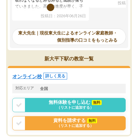
取れなくなるとみるみると成績が落ち
投稿日：20
で、当初は模試でD判定
ていきました。高校の進度が早く、子
していたのですが、やは
供も家に帰って勉強の話すると嫌な反
投稿日：2026年06月26日
験勉強に詳しく、先生か
応を示します。東大先生にお願いして
受け合格できました。ま
からは効率的な計画を先生が立ててく
自習室が毎日使えていつ
れるので、親としても安心です。毎日
東大先生｜現役東大生によるオンライン家庭教師・
るのが心強かったようで
使える自習室とかもあり、わからない
個別指導の口コミをもっとみる
謝です。
ところがあれば先生が回答してくれる
のも重宝しています。
新大平下駅の教室一覧
オンライン校
詳しく見る
対応エリア
全国
無料体験を申し込む
無料
（リストに追加する）
資料を請求する
無料
（リストに追加する）