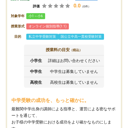
0.0
評価
（0件）
対象学年
小1～小6
授業形式
オンライン個別指導(1:1)
目的
私立中学受験対策
国公立中高一貫校受験対策
授業料の目安
（税込）
小学生
詳細はお問い合わせください
中学生
中学生は募集していません
高校生
高校生は募集していません
中学受験の成功を、もっと確かに。
最難関中学出身の講師による指導と、運営による密なサポ
ートを通じて、
お子様の中学受験における成功をより確かなものにしま