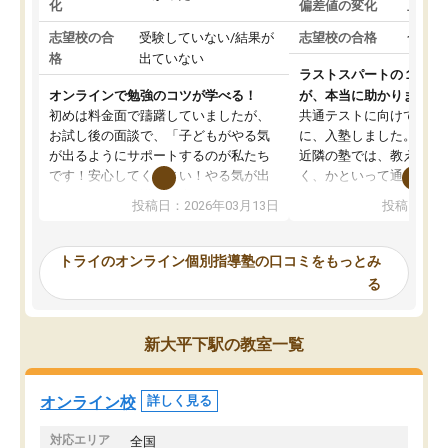
化
偏差値の変化
上がっ
志望校の合
受験していない/結果が
志望校の合格
合格し
格
出ていない
ラストスパートの１か月
オンラインで勉強のコツが学べる！
が、本当に助かりました
初めは料金面で躊躇していましたが、
共通テストに向けての追
お試し後の面談で、「子どもがやる気
に、入塾しました。田舎
が出るようにサポートするのが私たち
近隣の塾では、教えても
です！安心してください！やる気が出
く、かといって通うには
ないのは私たち講師の責任です」と言
が、トライならオンライ
投稿日：2026年03月13日
投稿日：20
ってくださり、確かに！と考えて、思
可能なので本当に助かり
い切って入塾しました。英語が苦手だ
テストの内容重視でした
ったんですが、学生の先生から学ぶこ
らないところをピンポイ
トライのオンライン個別指導塾の口コミをもっとみ
とで、勉強のコツみたいなものをつか
頂いて、とてもわかりや
る
み、徐々に成績が上がったらいいなと
していました。一生を左
思っていました。何が今足りないのか
スト、多少お金がかかっ
を的確に指導いただき、子どももびっ
思い切って入塾してよか
新大平下駅の教室一覧
くりするほど楽しんでやる気を持って
塾を受けています。狙い通り、少しず
つ成績も上がり、苦手意識も無くなっ
オンライン校
詳しく見る
てきたので、さらに苦手な数学も追加
でお願いしました。来年の高校受験に
対応エリア
全国