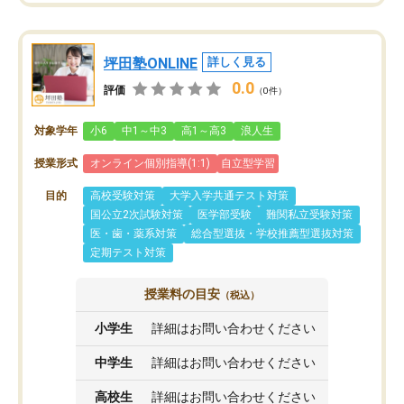
坪田塾ONLINE
詳しく見る
0.0
評価
（0件）
対象学年
小6
中1～中3
高1～高3
浪人生
授業形式
オンライン個別指導(1:1)
自立型学習
目的
高校受験対策
大学入学共通テスト対策
国公立2次試験対策
医学部受験
難関私立受験対策
医・歯・薬系対策
総合型選抜・学校推薦型選抜対策
定期テスト対策
授業料の目安
（税込）
小学生
詳細はお問い合わせください
中学生
詳細はお問い合わせください
高校生
詳細はお問い合わせください