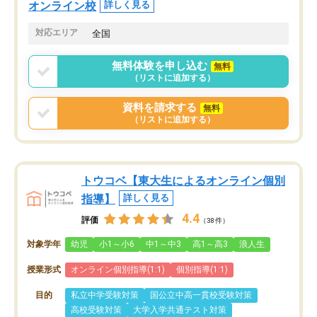
オンライン校
詳しく見る
対応エリア
全国
無料体験を申し込む
無料
（リストに追加する）
資料を請求する
無料
（リストに追加する）
トウコベ【東大生によるオンライン個別
指導】
詳しく見る
4.4
評価
（38件）
対象学年
幼児
小1～小6
中1～中3
高1～高3
浪人生
授業形式
オンライン個別指導(1:1)
個別指導(1:1)
目的
私立中学受験対策
国公立中高一貫校受験対策
高校受験対策
大学入学共通テスト対策