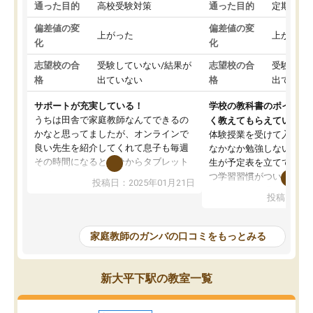
通った目的
高校受験対策
通った目的
定期テス
偏差値の変
偏差値の変
上がった
上がった
化
化
志望校の合
受験していない/結果が
志望校の合
受験して
格
出ていない
格
出ていな
サポートが充実している！
学校の教科書のポイント
うちは田舎で家庭教師なんてできるの
く教えてもらえている
かなと思ってましたが、オンラインで
体験授業を受けて入塾し
良い先生を紹介してくれて息子も毎週
なかなか勉強しない息子
その時間になると自分からタブレット
生が予定表を立ててくれ
を開いてzoomを繋げるようになりまし
つ学習習慣がついてきま
投稿日：2025年01月21日
た！5科目なんでもOKなのもとても気
オンラインで週に一度の
投稿日：20
に入っています
指導が無い日も予定表に
成績もだいぶ下の方でしたが、通い始
したり、LINEでわから
めて1年ほどだった今では平均点以上の
問できるのでとても助か
家庭教師のガンバの口コミをもっとみる
科目が増えてきました！あと1年受験ま
であるので無料の週末教室を使用しな
がら頑張って欲しいと思います！
新大平下駅の教室一覧