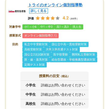
トライのオンライン個別指導塾
詳しく見る
4.2
評価
（44件）
対象学年
小1～小6
中1～中3
高1～高3
浪人生
授業形式
オンライン個別指導(1:1)
目的
私立中学受験対策
国公立中高一貫校受験対策
高校受験対策
大学入学共通テスト対策
国公立2次試験対策
医学部受験
難関私立受験対策
医・歯・薬系対策
総合型選抜・学校推薦型選抜対策
定期テスト対策
授業料の目安
（税込）
小学生
詳細はお問い合わせください
中学生
詳細はお問い合わせください
高校生
詳細はお問い合わせください