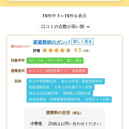
15
件中
1～15
件を表示
家庭教師のガンバ
詳しく見る
4.5
評価
（3件）
対象学年
小1～小6
中1～中3
高1～高3
授業形式
オンライン個別指導(1:1)
家庭教師
目的
私立中学受験対策
国公立中高一貫校受験対策
高校受験対策
大学入学共通テスト対策
国公立2次試験対策
難関私立受験対策
総合型選抜・学校推薦型選抜対策
定期テスト対策
授業料の目安
（税込）
小学生
詳細はお問い合わせください