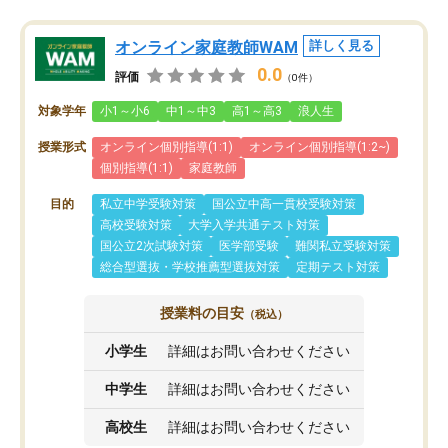
オンライン家庭教師WAM
詳しく見る
0.0
評価
（0件）
対象学年
小1～小6
中1～中3
高1～高3
浪人生
授業形式
オンライン個別指導(1:1)
オンライン個別指導(1:2~)
個別指導(1:1)
家庭教師
目的
私立中学受験対策
国公立中高一貫校受験対策
高校受験対策
大学入学共通テスト対策
国公立2次試験対策
医学部受験
難関私立受験対策
総合型選抜・学校推薦型選抜対策
定期テスト対策
授業料の目安
（税込）
小学生
詳細はお問い合わせください
中学生
詳細はお問い合わせください
高校生
詳細はお問い合わせください