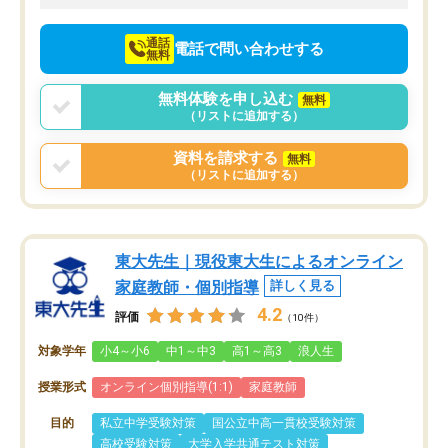
向けて頑張っています。
通話
電話で問い合わせする
無料
無料体験を申し込む
無料
（リストに追加する）
資料を請求する
無料
（リストに追加する）
東大先生｜現役東大生によるオンライン
家庭教師・個別指導
詳しく見る
4.2
評価
（10件）
対象学年
小4～小6
中1～中3
高1～高3
浪人生
授業形式
オンライン個別指導(1:1)
家庭教師
目的
私立中学受験対策
国公立中高一貫校受験対策
高校受験対策
大学入学共通テスト対策