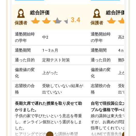
総合評価
総合評価
3.4
保護者
保護者
通塾開始時
通塾開始時
中2
高2
の学年
の学年
通塾期間
1～3ヵ月
通塾期間
4ヵ月～1
通った目的
定期テスト対策
通った目的
難関私立
偏差値の変
偏差値の変
上がった
上がった
化
化
志望校の合
受験していない/結果が
志望校の合
受験して
格
出ていない
格
出ていな
長期欠席で遅れた授業を取り戻せて助
自宅で現役国公立大学生
かりました。
ブルな価格で学べる
子供の家で学びたいという意志を尊重
娘の講師は東大生では無
し、オンライン個別という選択をしま
すが、お薦めの問題集や
した。
指導してくれています。2
ヒアリングでどのような講師が希望
もLINEで直接先生に質問