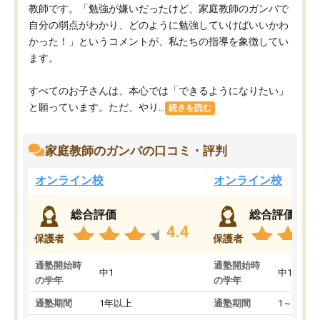
教師です。「勉強が嫌いだったけど、家庭教師のガンバで
自分の弱点がわかり、どのように勉強していけばいいかわ
かった！」というコメントが、私たちの指導を象徴してい
ます。
すべてのお子さんは、本心では「できるようになりたい」
と願っています。ただ、やり...
続きを読む
家庭教師のガンバの口コミ・評判
オンライン校
オンライン校
総合評価
総合評価
4.4
保護者
保護者
通塾開始時
通塾開始時
中1
中1
の学年
の学年
通塾期間
1年以上
通塾期間
1～3ヵ月