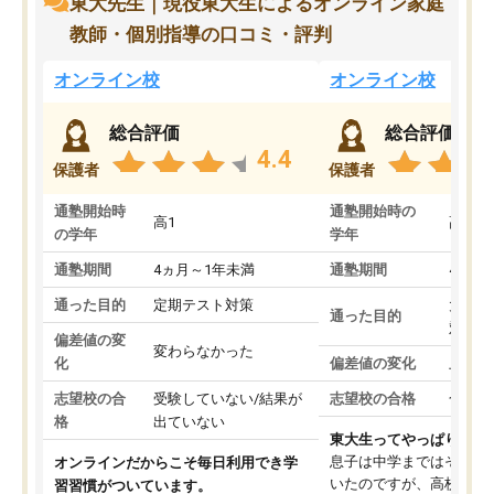
東大先生｜現役東大生によるオンライン家庭
教師・個別指導の口コミ・評判
オンライン校
オンライン校
総合評価
総合評価
4.4
保護者
保護者
通塾開始時
通塾開始時の
高1
高3
の学年
学年
通塾期間
4ヵ月～1年未満
通塾期間
4ヵ月
通った目的
定期テスト対策
大学入
通った目的
対策
偏差値の変
変わらなかった
化
偏差値の変化
上がっ
志望校の合
受験していない/結果が
志望校の合格
合格し
格
出ていない
東大生ってやっぱりすご
息子は中学まではそこそ
オンラインだからこそ毎日利用でき学
いたのですが、高校に入
習習慣がついています。