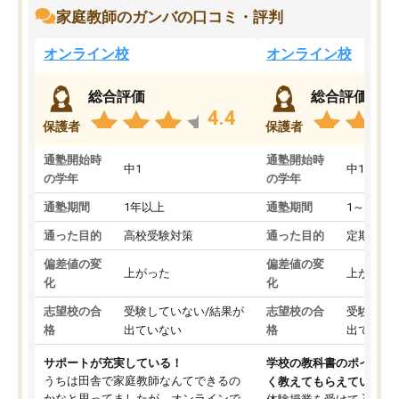
家庭教師のガンバの口コミ・評判
オンライン校
オンライン校
総合評価
総合評価
4.4
保護者
保護者
通塾開始時
通塾開始時
中1
中1
の学年
の学年
通塾期間
1年以上
通塾期間
1～3ヵ月
通った目的
高校受験対策
通った目的
定期テス
偏差値の変
偏差値の変
上がった
上がった
化
化
志望校の合
受験していない/結果が
志望校の合
受験して
格
出ていない
格
出ていな
サポートが充実している！
学校の教科書のポイント
うちは田舎で家庭教師なんてできるの
く教えてもらえている
かなと思ってましたが、オンラインで