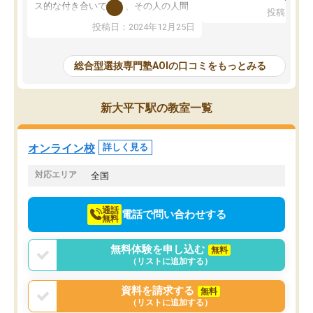
してもその制度で合格し
ス的な付き合いでなく、その人の人間
投稿日：20
たことから、AOIに入塾
性までを適切に把握し、むきあってい
投稿日：2024年12月25日
思いました。
るなぁと強く感じることできました。
AOIでは、カウンセリン
また、他の先生の意見も聞いてみたい
で、AO入試を改めて知
と相談すると、他の先生も紹介してく
総合型選抜専門塾AOIの口コミをもっとみる
それに対しての具体的な
ださり、客観的なアドバイスもいただ
ことでした。更に子供の
くことができました（志望理由・自己
る適正等についても詳し
PR等の添削において）。そして、なに
新大平下駅の教室一覧
でき、メンターの方々も
より自習室が解放されている点がよか
けてらっしゃいますので
ったです。友達と好きな時間に自習
せることができました。
し、お互いを高めあえる環境がありま
オンライン校
詳しく見る
した。
対応エリア
全国
通話
電話で問い合わせする
無料
無料体験を申し込む
無料
（リストに追加する）
資料を請求する
無料
（リストに追加する）