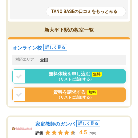
が多いが、はたらく部総合型コースは
い部分まで深ぼる事が出
大学生の目だけでなく、数人の大人に
総合型選抜対策として志
TANQ BASEの口コミをもっとみる
も目を通して頂ける。そのため多くの
接・小論文などの技術指
意見を聞くことができ、より良いもの
ション内容になっていま
を推敲することが可能だ。
選抜を通して将来自分が
新大平下駅の教室一覧
どの人も優しく、親身に接してくださ
のかといった人生設計・
るのでやる気も出て、良かったで
を社会人として働いてい
す！！
に考える事が出来る環境
オンライン校
詳しく見る
番の魅力だと思います。
い事が何もない所から社
対応エリア
全国
ポートを受け、学びたい
標を見つける事が出来ま
無料体験を申し込む
無料
（リストに追加する）
資料を請求する
無料
（リストに追加する）
家庭教師のガンバ
詳しく見る
4.5
評価
（3件）