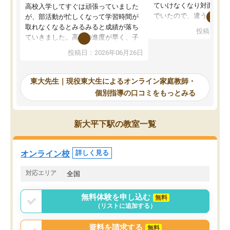
ていけなくなり対面の塾
高校入学してすぐは頑張っていました
でいたので、違うアプロ
が、部活動が忙しくなって学習時間が
考えて入りました。地元
取れなくなるとみるみると成績が落ち
投稿日：20
で、当初は模試でD判定
ていきました。高校の進度が早く、子
していたのですが、やは
供も家に帰って勉強の話すると嫌な反
投稿日：2026年06月26日
験勉強に詳しく、先生か
応を示します。東大先生にお願いして
受け合格できました。ま
からは効率的な計画を先生が立ててく
自習室が毎日使えていつ
れるので、親としても安心です。毎日
東大先生｜現役東大生によるオンライン家庭教師・
るのが心強かったようで
使える自習室とかもあり、わからない
個別指導の口コミをもっとみる
謝です。
ところがあれば先生が回答してくれる
のも重宝しています。
新大平下駅の教室一覧
オンライン校
詳しく見る
対応エリア
全国
無料体験を申し込む
無料
（リストに追加する）
資料を請求する
無料