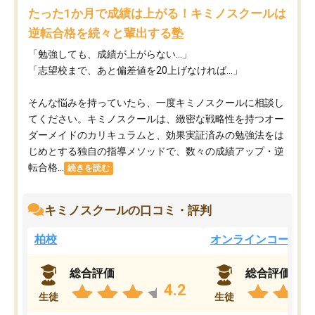
たった1か月で成績は上がる！キミノスクールは
逆転合格を続々と輩出する塾
「勉強しても、成績が上がらない…」
「志望校まで、あと偏差値を20上げなければ…」
そんな悩みを持っていたら、一度キミノスクールに相談し
てください。キミノスクールは、緻密な戦略性を持つオー
ダーメイドのカリキュラムと、効果実証済みの勉強法をは
じめとする独自の指導メソッドで、数々の成績アップ・逆
転合格...
続きを読む
キミノスクールの口コミ・評判
柏校
オンラインコース
総合評価
総合評価
4.2
生徒
生徒