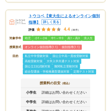
トウコベ【東大生によるオンライン個別
指導】
詳しく見る
4.4
評価
（38件）
対象学年
幼児
小1～小6
中1～中3
高1～高3
浪人生
授業形式
オンライン個別指導(1:1)
個別指導(1:1)
目的
私立中学受験対策
国公立中高一貫校受験対策
高校受験対策
大学入学共通テスト対策
国公立2次試験対策
難関私立受験対策
総合型選抜・学校推薦型選抜対策
定期テスト対策
授業料の目安
（税込）
小学生
詳細はお問い合わせください
中学生
詳細はお問い合わせください