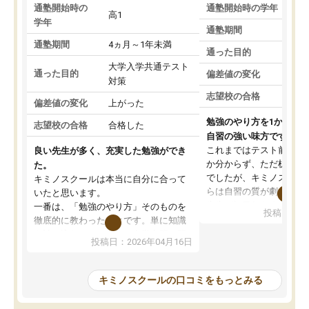
通塾開始時の
通塾開始時の学年
中
高1
学年
通塾期間
通塾期間
4ヵ月～1年未満
通った目的
大学入学共通テスト
通った目的
偏差値の変化
対策
志望校の合格
偏差値の変化
上がった
勉強のやり方を1から教
志望校の合格
合格した
自習の強い味方です。
これまではテスト前に何
良い先生が多く、充実した勉強ができ
か分からず、ただ机に座
た。
でしたが、キミノスクー
キミノスクールは本当に自分に合って
らは自習の質が劇的に変
いたと思います。
先生が毎日何をすべきか
一番は、「勉強のやり方」そのものを
投稿日：20
を明確にしてくれるので
徹底的に教わったことです。単に知識
ずに学習に取り組めるよ
を詰め込むのではなく、自学自習の習
投稿日：2026年04月16日
が一番の収穫です。
慣が身につくよう並走してくれるの
授業で教えてもらうとい
で、通塾日以外も机に向かうのが苦で
の仕方をコーチングして
はなくなりました。
キミノスクールの口コミをもっとみる
ルなので、家での学習習
身につきました。結果と
講師の方との距離も近く、親身なコー