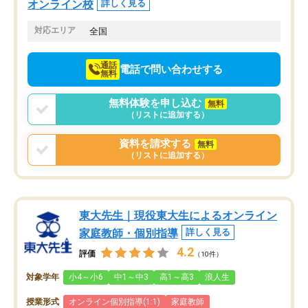
オンライン校
詳しく見る
てきたので、さらに苦手な数学も追加
でお願いしました。来年の高校受験に
対応エリア
全国
向けて頑張っています。
通話
電話で問い合わせする
無料
無料体験を申し込む
無料
（リストに追加する）
資料を請求する
無料
（リストに追加する）
東大先生｜現役東大生によるオンライン
家庭教師・個別指導
詳しく見る
4.2
評価
（10件）
対象学年
小4～小6
中1～中3
高1～高3
浪人生
授業形式
オンライン個別指導(1:1)
家庭教師