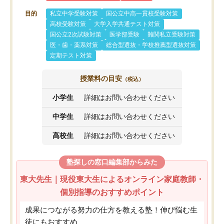
目的
私立中学受験対策
国公立中高一貫校受験対策
高校受験対策
大学入学共通テスト対策
国公立2次試験対策
医学部受験
難関私立受験対策
医・歯・薬系対策
総合型選抜・学校推薦型選抜対策
定期テスト対策
授業料の目安
（税込）
小学生
詳細はお問い合わせください
中学生
詳細はお問い合わせください
高校生
詳細はお問い合わせください
塾探しの窓口編集部からみた
東大先生｜現役東大生によるオンライン家庭教師・
個別指導のおすすめポイント
成果につながる努力の仕方を教える塾！伸び悩む生
徒にもおすすめ