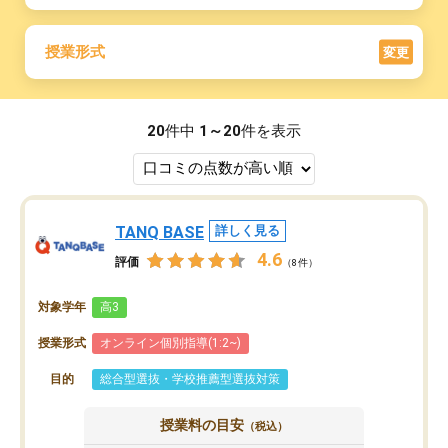
授業形式
変更
20
件中
1～20
件を表示
TANQ BASE
詳しく見る
4.6
評価
（8件）
対象学年
高3
授業形式
オンライン個別指導(1:2~)
目的
総合型選抜・学校推薦型選抜対策
授業料の目安
（税込）