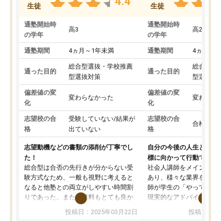
4.4
生徒
生徒
通塾開始時
通塾開始時
高3
高2
の学年
の学年
通塾期間
4ヵ月～1年未満
通塾期間
4ヵ月～1
総合型選抜・学校推薦
総合型選
通った目的
通った目的
型選抜対策
型選抜対
偏差値の変
偏差値の変
変わらなかった
変わらな
化
化
志望校の合
受験していない/結果が
志望校の合
合格した
格
出ていない
格
志望動機などの書類の添削が丁寧でし
自分の今後の人生と真剣
た！
標に向かって行動できる
総合型は合否の先行きが分からない受
社会人講師をメインとし
験方式なため、一般も視野に考えると
あり、様々な業界を経験
なると他塾との両立がしやすい時間割
師が学生の「やってみた
りであった。また授業料もとても良か
現実的なアドバイスを行
った。
す。基本応援ベースなの
投稿日：2025年03月22日
投稿日：20
総合型の多くの塾は大学生が見ること
分野について学生知識で