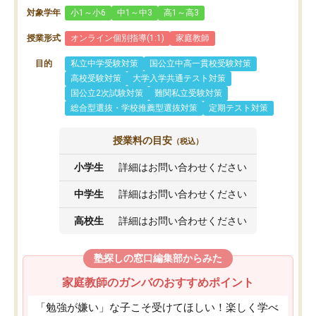
対象学年
小1～小6
中1～中3
高1～高3
授業形式
オンライン個別指導(1:1)
家庭教師
目的
私立中学受験対策
国公立中高一貫校受験対策
高校受験対策
大学入学共通テスト対策
国公立2次試験対策
難関私立受験対策
総合型選抜・学校推薦型選抜対策
定期テスト対策
授業料の目安
（税込）
小学生
詳細はお問い合わせください
中学生
詳細はお問い合わせください
高校生
詳細はお問い合わせください
塾探しの窓口編集部からみた
家庭教師のガンバのおすすめポイント
「勉強が嫌い」な子こそ受けてほしい！楽しく学べ