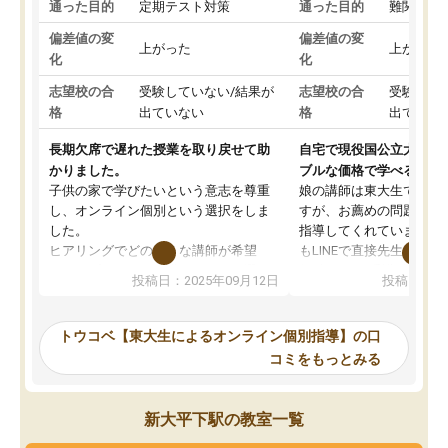
通った目的
定期テスト対策
通った目的
難関私立
偏差値の変
偏差値の変
上がった
上がった
化
化
志望校の合
受験していない/結果が
志望校の合
受験して
格
出ていない
格
出ていな
長期欠席で遅れた授業を取り戻せて助
自宅で現役国公立大学生
かりました。
ブルな価格で学べる
子供の家で学びたいという意志を尊重
娘の講師は東大生では無
し、オンライン個別という選択をしま
すが、お薦めの問題集や
した。
指導してくれています。2
ヒアリングでどのような講師が希望
もLINEで直接先生に質問
か、オプションは付帯するかなど選ぶ
教科でも)。受講科目や
投稿日：2025年09月12日
投稿日：20
事が出来ました。
めれるので、個人に合っ
講師とのマッチング後講師との初回ミ
ると思います。カリキュ
ーティングを行い、その講師で良いか
いなのがあり(有料)、受
トウコベ【東大生によるオンライン個別指導】の口
他の講師を希望するか子供との相性も
ことをどんなスケジュー
コミをもっとみる
見てから講師を決定する事ができま
くか相談したのですが、
す。
ち期待したものではなく
うちの子は、初回面談の講師の方で決
内容でした。それでも明
新大平下駅の教室一覧
定しました。
やる気も出ましたし、苦