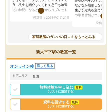
体験授業を受けて入塾し
良い先生を紹介してくれて息子も毎週
なかなか勉強しない息子
その時間になると自分からタブレット
生が予定表を立ててくれ
を開いてzoomを繋げるようになりまし
つ学習習慣がついてきま
投稿日：2025年01月21日
た！5科目なんでもOKなのもとても気
オンラインで週に一度の
投稿日：20
に入っています
指導が無い日も予定表に
成績もだいぶ下の方でしたが、通い始
したり、LINEでわから
めて1年ほどだった今では平均点以上の
問できるのでとても助か
家庭教師のガンバの口コミをもっとみる
科目が増えてきました！あと1年受験ま
であるので無料の週末教室を使用しな
がら頑張って欲しいと思います！
新大平下駅の教室一覧
オンライン校
詳しく見る
対応エリア
全国
無料体験を申し込む
無料
（リストに追加する）
資料を請求する
無料
（リストに追加する）