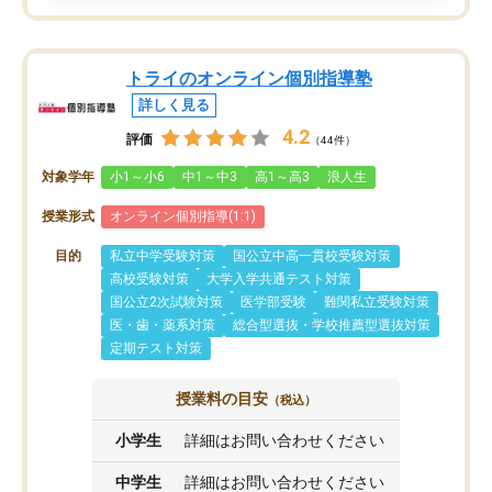
トライのオンライン個別指導塾
詳しく見る
4.2
評価
（44件）
対象学年
小1～小6
中1～中3
高1～高3
浪人生
授業形式
オンライン個別指導(1:1)
目的
私立中学受験対策
国公立中高一貫校受験対策
高校受験対策
大学入学共通テスト対策
国公立2次試験対策
医学部受験
難関私立受験対策
医・歯・薬系対策
総合型選抜・学校推薦型選抜対策
定期テスト対策
授業料の目安
（税込）
小学生
詳細はお問い合わせください
中学生
詳細はお問い合わせください