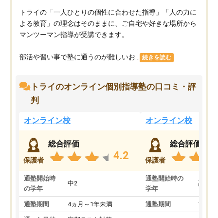
トライの「一人ひとりの個性に合わせた指導」「人の力に
よる教育」の理念はそのままに、ご自宅や好きな場所から
マンツーマン指導が受講できます。
部活や習い事で塾に通うのが難しいお...
続きを読む
トライのオンライン個別指導塾の口コミ・評
判
オンライン校
オンライン校
総合評価
総合評価
4.2
保護者
保護者
通塾開始時
通塾開始時の
中2
高3
の学年
学年
通塾期間
4ヵ月～1年未満
通塾期間
1～3