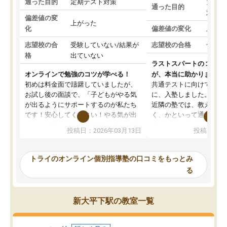
通った目的
定期テスト対策
大学入
通った目的
対策
偏差値の変
上がった
化
偏差値の変化
上がっ
志望校の合
受験していない/結果が
志望校の合格
合格し
格
出ていない
ラストスパートの１か月
オンラインで勉強のコツが学べる！
が、本当に助かりました
初めは料金面で躊躇していましたが、
共通テストに向けての追
お試し後の面談で、「子どもがやる気
に、入塾しました。田舎
が出るようにサポートするのが私たち
近隣の塾では、教えても
です！安心してください！やる気が出
く、かといって通うには
ないのは私たち講師の責任です」と言
が、トライならオンライ
投稿日：2026年03月13日
投稿日：20
ってくださり、確かに！と考えて、思
可能なので本当に助かり
い切って入塾しました。英語が苦手だ
テストの内容重視でした
ったんですが、学生の先生から学ぶこ
らないところをピンポイ
トライのオンライン個別指導塾の口コミをもっとみ
とで、勉強のコツみたいなものをつか
頂いて、とてもわかりや
る
み、徐々に成績が上がったらいいなと
していました。一生を左
思っていました。何が今足りないのか
スト、多少お金がかかっ
を的確に指導いただき、子どももびっ
思い切って入塾してよか
新大平下駅の教室一覧
くりするほど楽しんでやる気を持って
塾を受けています。狙い通り、少しず
つ成績も上がり、苦手意識も無くなっ