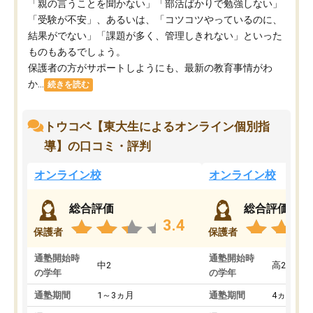
「親の言うことを聞かない」「部活ばかりで勉強しない」
「受験が不安」、あるいは、「コツコツやっているのに、
結果がでない」「課題が多く、管理しきれない」といった
ものもあるでしょう。
保護者の方がサポートしようにも、最新の教育事情がわ
か...
続きを読む
トウコベ【東大生によるオンライン個別指
導】の口コミ・評判
オンライン校
オンライン校
総合評価
総合評価
3.4
保護者
保護者
通塾開始時
通塾開始時
中2
高2
の学年
の学年
通塾期間
1～3ヵ月
通塾期間
4ヵ月～1