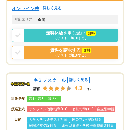
くなってきたようなので
オンラインツールを使用した単語帳の
お願いして良かったと思
オンライン校
詳しく見る
共有があり宿題もそちらで出される形
も合わなければチェンジ
でした。
娘は3科目ともずっと同
対応エリア
全国
2ヶ月で担当講師の方がお辞めになると
言う事で講師変更の申し出があり、あ
無料体験を申し込む
無料
まりに短期での変更だった為、塾に通
（リストに追加する）
う事にして退会しました。遅れも取り
戻せ、授業内容や講師の方は良かった
資料を請求する
無料
と思います。
（リストに追加する）
キミノスクール
詳しく見る
4.3
評価
（5件）
対象学年
高1～高3
浪人生
授業形式
オンライン個別指導(1:1)
個別指導(1:1)
自立型学習
目的
大学入学共通テスト対策
国公立2次試験対策
難関私立受験対策
総合型選抜・学校推薦型選抜対策