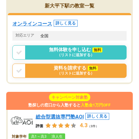
た英語の偏差値が10以上
チングのおかげで、停滞期もモチベー
新大平下駅の教室一覧
していた公立高校に無事
ションを維持できました。「やらされ
た。自分から学ぶ姿勢を
る勉強」から「目標のための勉強」へ
たい家庭には本当におす
意識が変わったことが、目標校への合
オンラインコース
詳しく見る
思います。
格に繋がったと思います。
対応エリア
全国
無料体験を申し込む
無料
（リストに追加する）
資料を請求する
無料
（リストに追加する）
キャンペーン対象塾
塾探しの窓口から入塾すると
入塾金1万円OFF
総合型選抜専門塾AOI
詳しく見る
4.3
評価
（3件）
対象学年
高1～高3
浪人生