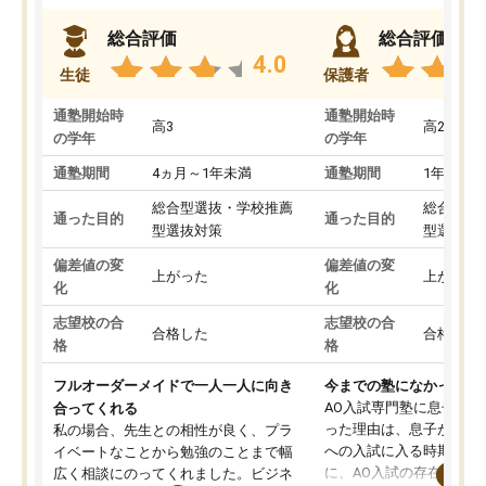
総合評価
総合評価
4.0
生徒
保護者
通塾開始時
通塾開始時
高3
高2
の学年
の学年
通塾期間
4ヵ月～1年未満
通塾期間
1年以上
総合型選抜・学校推薦
総合型選
通った目的
通った目的
型選抜対策
型選抜対
偏差値の変
偏差値の変
上がった
上がった
化
化
志望校の合
志望校の合
合格した
合格した
格
格
フルオーダーメイドで一人一人に向き
今までの塾になかったA
AO入試専門塾に息子を
合ってくれる
った理由は、息子が高校
私の場合、先生との相性が良く、プラ
への入試に入る時期に差
イベートなことから勉強のことまで幅
に、AO入試の存在を息
広く相談にのってくれました。ビジネ