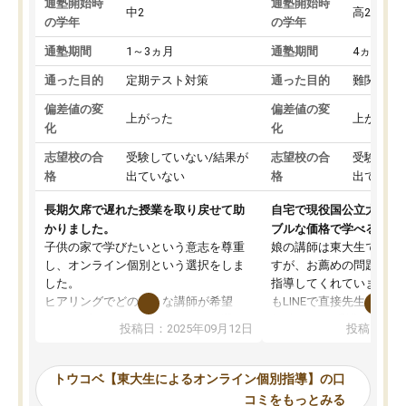
通塾開始時
通塾開始時
中2
高2
の学年
の学年
通塾期間
1～3ヵ月
通塾期間
4ヵ月～1
通った目的
定期テスト対策
通った目的
難関私立
偏差値の変
偏差値の変
上がった
上がった
化
化
志望校の合
受験していない/結果が
志望校の合
受験して
格
出ていない
格
出ていな
長期欠席で遅れた授業を取り戻せて助
自宅で現役国公立大学生
かりました。
ブルな価格で学べる
子供の家で学びたいという意志を尊重
娘の講師は東大生では無
し、オンライン個別という選択をしま
すが、お薦めの問題集や
した。
指導してくれています。2
ヒアリングでどのような講師が希望
もLINEで直接先生に質問
か、オプションは付帯するかなど選ぶ
教科でも)。受講科目や
投稿日：2025年09月12日
投稿日：20
事が出来ました。
めれるので、個人に合っ
講師とのマッチング後講師との初回ミ
ると思います。カリキュ
ーティングを行い、その講師で良いか
いなのがあり(有料)、受
トウコベ【東大生によるオンライン個別指導】の口
他の講師を希望するか子供との相性も
ことをどんなスケジュー
コミをもっとみる