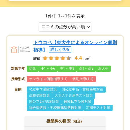
1
件中
1～1
件を表示
トウコベ【東大生によるオンライン個別
指導】
詳しく見る
4.4
評価
（38件）
対象学年
幼児
小1～小6
中1～中3
高1～高3
浪人生
授業形式
オンライン個別指導(1:1)
個別指導(1:1)
目的
私立中学受験対策
国公立中高一貫校受験対策
高校受験対策
大学入学共通テスト対策
国公立2次試験対策
難関私立受験対策
総合型選抜・学校推薦型選抜対策
定期テスト対策
授業料の目安
（税込）