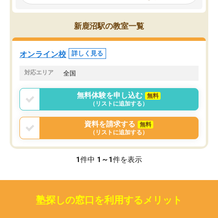
見てから講師を決定する事ができま
くか相談したのですが、
す。
ち期待したものではなく
うちの子は、初回面談の講師の方で決
内容でした。それでも明
新鹿沼駅の教室一覧
定しました。
やる気も出ましたし、苦
くなってきたようなので
オンラインツールを使用した単語帳の
お願いして良かったと思
オンライン校
詳しく見る
共有があり宿題もそちらで出される形
も合わなければチェンジ
でした。
娘は3科目ともずっと同
対応エリア
全国
2ヶ月で担当講師の方がお辞めになると
言う事で講師変更の申し出があり、あ
無料体験を申し込む
無料
まりに短期での変更だった為、塾に通
（リストに追加する）
う事にして退会しました。遅れも取り
戻せ、授業内容や講師の方は良かった
資料を請求する
無料
と思います。
（リストに追加する）
1
件中
1～1
件を表示
塾探しの窓口を利用するメリット