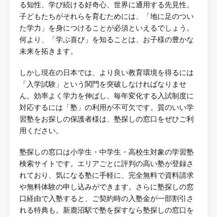
る知性、学び続ける好奇心、世界に通用する先見性。
子どもたちがそれらを育むためには、「地に足のつい
た学力」を身につけることが必須といえるでしょう。
何より、「学ぶ喜び」を知ることは、お子様の豊かな
未来を拓きます。
しかし現在の日本では、より良い教育環境を得るには
「入学試験」という関門を突破しなければなりませ
ん。効率よく学力を伸ばし、毎年変化する入試制度に
対応するには「塾」の利用が不可欠です。質のいい学
習塾をお探しの保護者様は、塾探しの窓口をぜひご利
用ください。
塾探しの窓口は小学生・中学生・高校生対象の学習塾
検索サイトです。エリアごとに評判の高い塾が登録さ
れており、気になる塾に手軽に、完全無料で資料請求
や無料体験の申し込みができます。さらに塾探しの窓
口経由で入塾すると、ご契約時の入塾金が一部割引さ
れる特典も。新鹿沼駅で塾を探すなら塾探しの窓口を