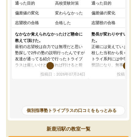
通った目的
高校受験対策
通った目的
定
偏差値の変化
変わらなかった
偏差値の変化
上
志望校の合格
合格した
志望校の合格
合
なかなか覚えられなかったけど懸命に
塾長が変わりやすいが、
教えて頂けた。
た。
最初の志望校は自力では無理だと思い
正確には覚えていません
塾探しで2件の塾の説明行ったんですが
校した当初から長く通っ
友達が通ってる紹介で行ったトライプ
トライ系列には中学校受
ラスは厳しいけど頑張れば行けると前
世話になり、無事に志望
向きな意見を言ってくれてくれたので
ことができました。高校
投稿日：2026年07月24日
投稿日：20
希望のある方に決めました。しかし、
生との相性が良く、苦手
塾行ってるからと自宅での勉強もおろ
上や英検3級合格につな
そかになって成績が落ちて志望校を下
た、総合型選抜では塾長
げることになってしまったけど、マイ
論文対策として国語が得
ナスな事は言わず励ましてくれて勉強
当につけてもらえたこと
を教えて頂き出来ないことが出来るよ
す。先生ごとの得意科目
個別指導塾トライプラスの口コミをもっとみる
うになった、覚えられたと喜んでると
く表示されていた点も魅
ころ見て、見捨てず教えてもらって本
方で、塾長が何度も交代
当に感謝しかないです。志望校は下が
り、その点は改善してほ
新鹿沼駅の教室一覧
ってしまったけどとても先生達もいい
した。