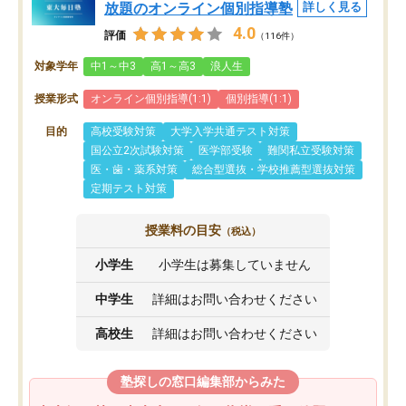
放題のオンライン個別指導塾
詳しく見る
4.0
評価
（116件）
対象学年
中1～中3
高1～高3
浪人生
授業形式
オンライン個別指導(1:1)
個別指導(1:1)
目的
高校受験対策
大学入学共通テスト対策
国公立2次試験対策
医学部受験
難関私立受験対策
医・歯・薬系対策
総合型選抜・学校推薦型選抜対策
定期テスト対策
授業料の目安
（税込）
小学生
小学生は募集していません
中学生
詳細はお問い合わせください
高校生
詳細はお問い合わせください
塾探しの窓口編集部からみた