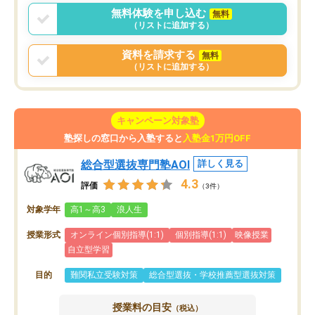
無料体験を申し込む
無料
（リストに追加する）
資料を請求する
無料
（リストに追加する）
キャンペーン対象塾
塾探しの窓口から入塾すると
入塾金1万円OFF
総合型選抜専門塾AOI
詳しく見る
4.3
評価
（3件）
対象学年
高1～高3
浪人生
授業形式
オンライン個別指導(1:1)
個別指導(1:1)
映像授業
自立型学習
目的
難関私立受験対策
総合型選抜・学校推薦型選抜対策
授業料の目安
（税込）