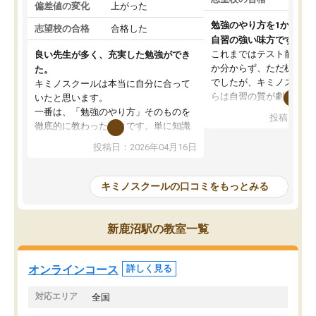
偏差値の変化
上がった
勉強のやり方を1から教
志望校の合格
合格した
自習の強い味方です。
これまではテスト前に何
良い先生が多く、充実した勉強ができ
か分からず、ただ机に座
た。
でしたが、キミノスクー
キミノスクールは本当に自分に合って
らは自習の質が劇的に変
いたと思います。
先生が毎日何をすべきか
一番は、「勉強のやり方」そのものを
投稿日：20
を明確にしてくれるので
徹底的に教わったことです。単に知識
ずに学習に取り組めるよ
を詰め込むのではなく、自学自習の習
投稿日：2026年04月16日
が一番の収穫です。
慣が身につくよう並走してくれるの
授業で教えてもらうとい
で、通塾日以外も机に向かうのが苦で
の仕方をコーチングして
はなくなりました。
キミノスクールの口コミをもっとみる
ルなので、家での学習習
身につきました。結果と
講師の方との距離も近く、親身なコー
た英語の偏差値が10以上
チングのおかげで、停滞期もモチベー
新鹿沼駅の教室一覧
していた公立高校に無事
ションを維持できました。「やらされ
た。自分から学ぶ姿勢を
る勉強」から「目標のための勉強」へ
たい家庭には本当におす
意識が変わったことが、目標校への合
オンラインコース
詳しく見る
思います。
格に繋がったと思います。
対応エリア
全国