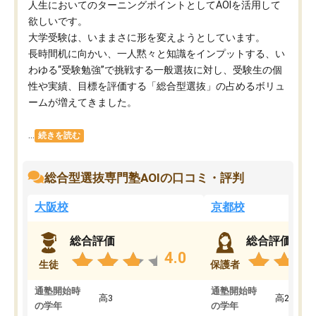
人生においてのターニングポイントとしてAOIを活用して
欲しいです。
大学受験は、いままさに形を変えようとしています。
長時間机に向かい、一人黙々と知識をインプットする、い
わゆる“受験勉強”で挑戦する一般選抜に対し、受験生の個
性や実績、目標を評価する「総合型選抜」の占めるボリュ
ームが増えてきました。
...
続きを読む
総合型選抜専門塾AOIの口コミ・評判
大阪校
京都校
総合評価
総合評価
4.0
生徒
保護者
通塾開始時
通塾開始時
高3
高2
の学年
の学年