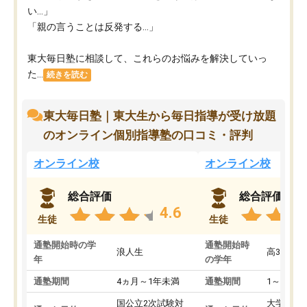
い…」
「親の言うことは反発する…」
東大毎日塾に相談して、これらのお悩みを解決していっ
た...
続きを読む
東大毎日塾｜東大生から毎日指導が受け放題
のオンライン個別指導塾の口コミ・評判
オンライン校
オンライン校
総合評価
総合評価
4.6
生徒
生徒
通塾開始時の学
通塾開始時
浪人生
高3
年
の学年
通塾期間
4ヵ月～1年未満
通塾期間
1～3ヵ月
国公立2次試験対
大学入学