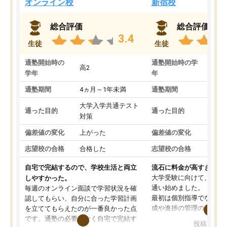
オンライン校
新宿校
総合評価
総合評価
3.4
生徒
生徒
通塾開始時の
通塾開始時の学
高2
高2
学年
年
通塾期間
4ヵ月～1年未満
通塾期間
1～
大学入学共通テスト
国公
通った目的
通った目的
対策
策
偏差値の変化
上がった
偏差値の変化
変わ
志望校の合格
合格した
志望校の合格
合格
自宅で完結するので、学校生活と両立
流石に料金が高すぎる
大学受験に向けて、高2
しやすかった。
通い始めました。
毎週のオンライン面談で学習状況を確
最初は個別指導でなく、
認してもらい、自分に合った学習計画
成や進捗の管理のみのコ
を立ててもらえたのが一番良かった点
ていましたが、あまり効
です。通塾の必要がなく自宅で完結す
投稿日：20