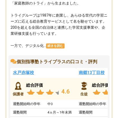
「家庭教師のトライ」から生まれました。
トライグループは1987年に創業し、あらゆる世代の学習ニ
ーズに応える総合教育サービスとして名を馳せています。
200を超える全国の自治体と連携した学習支援事業や、企
業研修支援も行っています。
一方で、デジタル化...
続きを読む
個別指導塾トライプラスの口コミ・評判
水戸赤塚校
南郷13丁目校
総合評価
総合評価
4.6
保護者
生徒
通塾開始時の学年
中3
通塾開始時の学年
中
通塾期間
4ヵ月～1年未満
通塾期間
1