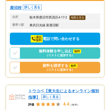
方で通ってよかったと思いました。
鹿沼校
詳しく見る
住所
栃木県鹿沼市西茂呂4-17-2
地図を見る
最寄り駅
東武日光線 新鹿沼駅
通話
電話で問い合わせする
無料
無料体験を申し込む
無料
（リストに追加する）
資料を請求する
無料
（リストに追加する）
トウコベ【東大生によるオンライン個別
指導】
詳しく見る
4.4
評価
（38件）