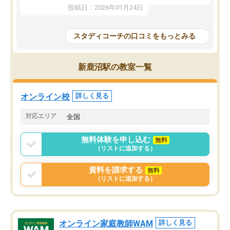
じ個別指導コースに変更
るため、学校や部活と両立しやすかっ
投稿日：2026年01月24日
講師には早稲田大学生の
たです。コーチが現役大学生で相談し
れましたが、はっきり言
やすく、勉強面だけでなく受験期の不
性が良くなかったです。
安も気軽に話せました。勉強習慣が身
スタディコーチの口コミをもっとみる
モチベーションが上がら
についたと感じています。また、チャ
にやめてしまいました。
ットで質問できるのも便利でした。一
追加で料金を払うことで
人では迷いがちだった受験勉強を、最
新鹿沼駅の教室一覧
方に変更することも可能
後まで続けられたのはこの塾のおかげ
の方の予定が空いていな
だと思います。
そもそも月謝が高い塾な
オンライン校
詳しく見る
人には合わないと思いま
総合してあまりお勧めで
対応エリア
全国
りませんでした。
唯一、塾内の設備だけは
無料体験を申し込む
無料
で素晴らしかったです。
（リストに追加する）
資料を請求する
無料
（リストに追加する）
オンライン家庭教師WAM
詳しく見る