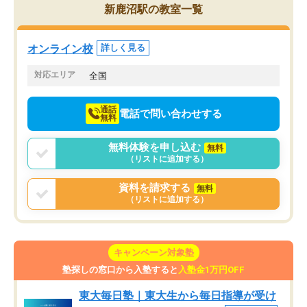
る適正等についても詳し
PR等の添削において）。そして、なに
新鹿沼駅の教室一覧
でき、メンターの方々も
より自習室が解放されている点がよか
けてらっしゃいますので
ったです。友達と好きな時間に自習
せることができました。
し、お互いを高めあえる環境がありま
オンライン校
詳しく見る
した。
対応エリア
全国
通話
電話で問い合わせする
無料
無料体験を申し込む
無料
（リストに追加する）
資料を請求する
無料
（リストに追加する）
キャンペーン対象塾
塾探しの窓口から入塾すると
入塾金1万円OFF
東大毎日塾｜東大生から毎日指導が受け