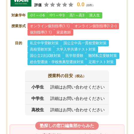
0.0
評価
（0件）
対象学年
小1～小6
中1～中3
高1～高3
浪人生
授業形式
オンライン個別指導(1:1)
オンライン個別指導(1:2~)
個別指導(1:1)
家庭教師
目的
私立中学受験対策
国公立中高一貫校受験対策
高校受験対策
大学入学共通テスト対策
国公立2次試験対策
医学部受験
難関私立受験対策
総合型選抜・学校推薦型選抜対策
定期テスト対策
授業料の目安
（税込）
小学生
詳細はお問い合わせください
中学生
詳細はお問い合わせください
高校生
詳細はお問い合わせください
塾探しの窓口編集部からみた