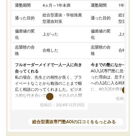
通塾期間
4ヵ月～1年未満
通塾期間
1年以上
総合型選抜・学校推薦
総合型選
通った目的
通った目的
型選抜対策
型選抜対
偏差値の変
偏差値の変
上がった
上がった
化
化
志望校の合
志望校の合
合格した
合格した
格
格
フルオーダーメイドで一人一人に向き
今までの塾になかったA
AO入試専門塾に息子を
合ってくれる
った理由は、息子が高校
私の場合、先生との相性が良く、プラ
への入試に入る時期に差
イベートなことから勉強のことまで幅
に、AO入試の存在を息
広く相談にのってくれました。ビジネ
してもその制度で合格し
ス的な付き合いでなく、その人の人間
投稿日：20
たことから、AOIに入塾
性までを適切に把握し、むきあってい
投稿日：2024年12月25日
思いました。
るなぁと強く感じることできました。
AOIでは、カウンセリン
また、他の先生の意見も聞いてみたい
で、AO入試を改めて知
と相談すると、他の先生も紹介してく
総合型選抜専門塾AOIの口コミをもっとみる
それに対しての具体的な
ださり、客観的なアドバイスもいただ
ことでした。更に子供の
くことができました（志望理由・自己