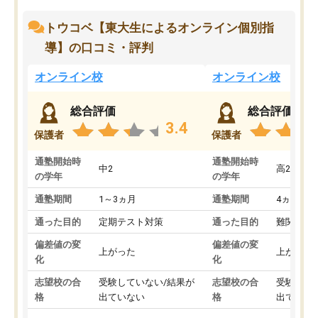
トウコベ【東大生によるオンライン個別指
導】の口コミ・評判
オンライン校
オンライン校
総合評価
総合評価
3.4
保護者
保護者
通塾開始時
通塾開始時
中2
高2
の学年
の学年
通塾期間
1～3ヵ月
通塾期間
4ヵ月～1
通った目的
定期テスト対策
通った目的
難関私立
偏差値の変
偏差値の変
上がった
上がった
化
化
志望校の合
受験していない/結果が
志望校の合
受験して
格
出ていない
格
出ていな