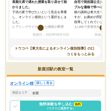
長期欠席で遅れた授業を取り戻せて助
自宅で現役国公立大学生
かりました。
ブルな価格で学べる
子供の家で学びたいという意志を尊重
娘の講師は東大生では無
し、オンライン個別という選択をしま
すが、お薦めの問題集や
した。
指導してくれています。2
ヒアリングでどのような講師が希望
もLINEで直接先生に質問
か、オプションは付帯するかなど選ぶ
教科でも)。受講科目や
投稿日：2025年09月12日
投稿日：20
事が出来ました。
めれるので、個人に合っ
講師とのマッチング後講師との初回ミ
ると思います。カリキュ
ーティングを行い、その講師で良いか
いなのがあり(有料)、受
トウコベ【東大生によるオンライン個別指導】の口
他の講師を希望するか子供との相性も
ことをどんなスケジュー
コミをもっとみる
見てから講師を決定する事ができま
くか相談したのですが、
す。
ち期待したものではなく
うちの子は、初回面談の講師の方で決
内容でした。それでも明
新鹿沼駅の教室一覧
定しました。
やる気も出ましたし、苦
くなってきたようなので
オンラインツールを使用した単語帳の
お願いして良かったと思
オンライン校
詳しく見る
共有があり宿題もそちらで出される形
も合わなければチェンジ
でした。
娘は3科目ともずっと同
対応エリア
全国
2ヶ月で担当講師の方がお辞めになると
言う事で講師変更の申し出があり、あ
無料体験を申し込む
無料
まりに短期での変更だった為、塾に通
（リストに追加する）