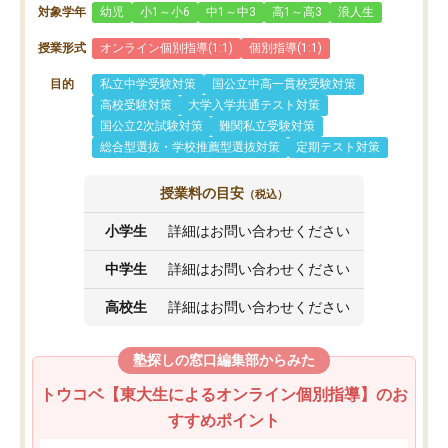
対象学年
幼児
小1～小6
中1～中3
高1～高3
浪人生
授業形式
オンライン個別指導(1:1)
個別指導(1:1)
目的
私立中学受験対策
国公立中高一貫校受験対策
高校受験対策
大学入学共通テスト対策
国公立2次試験対策
難関私立受験対策
総合型選抜・学校推薦型選抜対策
定期テスト対策
授業料の目安
（税込）
小学生
詳細はお問い合わせください
中学生
詳細はお問い合わせください
高校生
詳細はお問い合わせください
塾探しの窓口編集部からみた
トウコベ【東大生によるオンライン個別指導】のお
すすめポイント