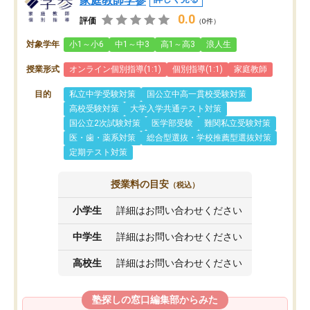
家庭教師学参
0.0
評価
（0件）
対象学年
小1～小6
中1～中3
高1～高3
浪人生
授業形式
オンライン個別指導(1:1)
個別指導(1:1)
家庭教師
目的
私立中学受験対策
国公立中高一貫校受験対策
高校受験対策
大学入学共通テスト対策
国公立2次試験対策
医学部受験
難関私立受験対策
医・歯・薬系対策
総合型選抜・学校推薦型選抜対策
定期テスト対策
授業料の目安
（税込）
小学生
詳細はお問い合わせください
中学生
詳細はお問い合わせください
高校生
詳細はお問い合わせください
塾探しの窓口編集部からみた