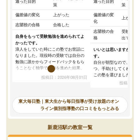
通った目的
通った目的
策
策
偏差値の変化
上がった
偏差値の変
上がった
化
志望校の合格
合格した
志望校の合
受験して
自身をもって受験勉強を進められてよ
格
出ていな
かったです。
浪人をしていた時にこの塾でお世話に
いいとは思いますが、料
なりました。現役時の受験では自分の
す。
勉強に誰かからフィードバックをもら
自分が朝型なので、自習
うことなく独学で勉強を進めた結果、
つ、手助けしてくれる設
入試本番に地歴の学習が間に合わず不
この塾を選びました。
投稿日：2026年08月01日
合格となってしまいました。その経験
投稿日：20
を踏まえ、浪人が決まった際に勉強計
画を考えてもらえる塾を探した結果、
東大毎日塾にたどり着きました。学習
東大毎日塾｜東大生から毎日指導が受け放題のオン
の長期計画や日々の勉強のやり方につ
ライン個別指導塾の口コミをもっとみる
いて客観的なアドバイスをいただけた
ので、自信をもって受験勉強を進める
ことができました。自分のように勉強
新鹿沼駅の教室一覧
のやり方や進捗管理で苦労している方
には特におすすめしたい塾です。