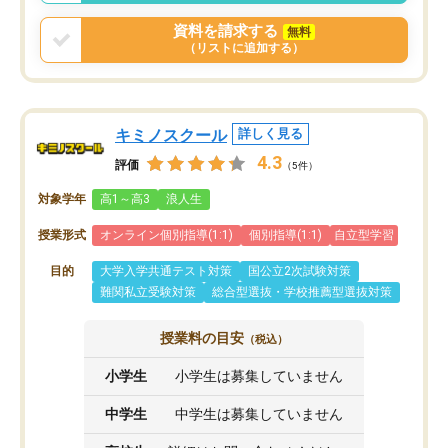
う事にして退会しました。遅れも取り
戻せ、授業内容や講師の方は良かった
資料を請求する
無料
と思います。
（リストに追加する）
キミノスクール
詳しく見る
4.3
評価
（5件）
対象学年
高1～高3
浪人生
授業形式
オンライン個別指導(1:1)
個別指導(1:1)
自立型学習
目的
大学入学共通テスト対策
国公立2次試験対策
難関私立受験対策
総合型選抜・学校推薦型選抜対策
授業料の目安
（税込）
小学生
小学生は募集していません
中学生
中学生は募集していません