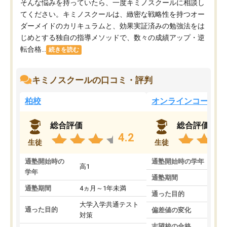
そんな悩みを持っていたら、一度キミノスクールに相談し
てください。キミノスクールは、緻密な戦略性を持つオー
ダーメイドのカリキュラムと、効果実証済みの勉強法をは
じめとする独自の指導メソッドで、数々の成績アップ・逆
転合格...
続きを読む
キミノスクールの口コミ・評判
柏校
オンラインコース
総合評価
総合評価
4.2
生徒
生徒
通塾開始時の
通塾開始時の学年
中
高1
学年
通塾期間
通塾期間
4ヵ月～1年未満
通った目的
大学入学共通テスト
通った目的
偏差値の変化
対策
志望校の合格