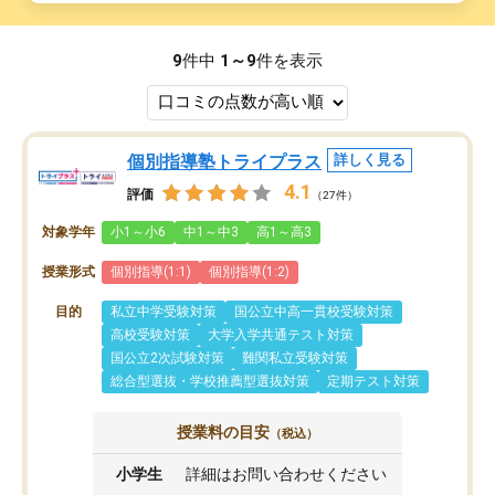
9
件中
1～9
件を表示
個別指導塾トライプラス
詳しく見る
4.1
評価
（27件）
対象学年
小1～小6
中1～中3
高1～高3
授業形式
個別指導(1:1)
個別指導(1:2)
目的
私立中学受験対策
国公立中高一貫校受験対策
高校受験対策
大学入学共通テスト対策
国公立2次試験対策
難関私立受験対策
総合型選抜・学校推薦型選抜対策
定期テスト対策
授業料の目安
（税込）
小学生
詳細はお問い合わせください