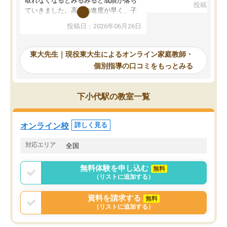
取れなくなるとみるみると成績が落ち
投稿日：20
で、当初は模試でD判定
ていきました。高校の進度が早く、子
していたのですが、やは
供も家に帰って勉強の話すると嫌な反
投稿日：2026年06月26日
験勉強に詳しく、先生か
応を示します。東大先生にお願いして
受け合格できました。ま
からは効率的な計画を先生が立ててく
自習室が毎日使えていつ
れるので、親としても安心です。毎日
東大先生｜現役東大生によるオンライン家庭教師・
るのが心強かったようで
使える自習室とかもあり、わからない
個別指導の口コミをもっとみる
謝です。
ところがあれば先生が回答してくれる
のも重宝しています。
下小代駅の教室一覧
オンライン校
詳しく見る
対応エリア
全国
無料体験を申し込む
無料
（リストに追加する）
資料を請求する
無料
（リストに追加する）