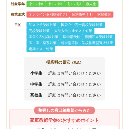
対象学年
小1～小6
中1～中3
高1～高3
浪人生
授業形式
オンライン個別指導(1:1)
個別指導(1:1)
家庭教師
目的
私立中学受験対策
国公立中高一貫校受験対策
高校受験対策
大学入学共通テスト対策
国公立2次試験対策
医学部受験
難関私立受験対策
医・歯・薬系対策
総合型選抜・学校推薦型選抜対策
定期テスト対策
授業料の目安
（税込）
小学生
詳細はお問い合わせください
中学生
詳細はお問い合わせください
高校生
詳細はお問い合わせください
塾探しの窓口編集部からみた
家庭教師学参のおすすめポイント