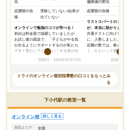
化
偏差値の変化
上がっ
志望校の合
受験していない/結果が
志望校の合格
合格し
格
出ていない
ラストスパートの１か月
オンラインで勉強のコツが学べる！
が、本当に助かりました
初めは料金面で躊躇していましたが、
共通テストに向けての追
お試し後の面談で、「子どもがやる気
に、入塾しました。田舎
が出るようにサポートするのが私たち
近隣の塾では、教えても
です！安心してください！やる気が出
く、かといって通うには
ないのは私たち講師の責任です」と言
が、トライならオンライ
投稿日：2026年03月13日
投稿日：20
ってくださり、確かに！と考えて、思
可能なので本当に助かり
い切って入塾しました。英語が苦手だ
テストの内容重視でした
ったんですが、学生の先生から学ぶこ
らないところをピンポイ
トライのオンライン個別指導塾の口コミをもっとみ
とで、勉強のコツみたいなものをつか
頂いて、とてもわかりや
る
み、徐々に成績が上がったらいいなと
していました。一生を左
思っていました。何が今足りないのか
スト、多少お金がかかっ
を的確に指導いただき、子どももびっ
思い切って入塾してよか
下小代駅の教室一覧
くりするほど楽しんでやる気を持って
塾を受けています。狙い通り、少しず
つ成績も上がり、苦手意識も無くなっ
オンライン校
詳しく見る
てきたので、さらに苦手な数学も追加
でお願いしました。来年の高校受験に
対応エリア
全国