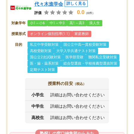
代々木進学会
詳しく見る
0.0
評価
（0件）
対象学年
小1～小6
中1～中3
高1～高3
浪人生
授業形式
オンライン個別指導(1:1)
家庭教師
目的
私立中学受験対策
国公立中高一貫校受験対策
高校受験対策
大学入学共通テスト対策
国公立2次試験対策
医学部受験
難関私立受験対策
医・歯・薬系対策
総合型選抜・学校推薦型選抜対策
定期テスト対策
授業料の目安
（税込）
小学生
詳細はお問い合わせください
中学生
詳細はお問い合わせください
高校生
詳細はお問い合わせください
塾探しの窓口編集部からみた