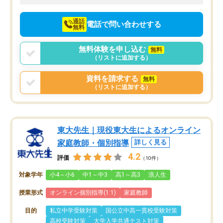
向けて頑張っています。
通話
電話で問い合わせする
無料
無料体験を申し込む
無料
（リストに追加する）
資料を請求する
無料
（リストに追加する）
東大先生｜現役東大生によるオンライン
家庭教師・個別指導
詳しく見る
4.2
評価
（10件）
対象学年
小4～小6
中1～中3
高1～高3
浪人生
授業形式
オンライン個別指導(1:1)
家庭教師
目的
私立中学受験対策
国公立中高一貫校受験対策
高校受験対策
大学入学共通テスト対策