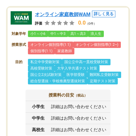
オンライン家庭教師WAM
詳しく見る
0.0
評価
（0件）
対象学年
小1～小6
中1～中3
高1～高3
浪人生
授業形式
オンライン個別指導(1:1)
オンライン個別指導(1:2~)
個別指導(1:1)
家庭教師
目的
私立中学受験対策
国公立中高一貫校受験対策
高校受験対策
大学入学共通テスト対策
国公立2次試験対策
医学部受験
難関私立受験対策
総合型選抜・学校推薦型選抜対策
定期テスト対策
授業料の目安
（税込）
小学生
詳細はお問い合わせください
中学生
詳細はお問い合わせください
高校生
詳細はお問い合わせください