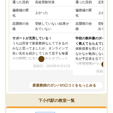
通った目的
高校受験対策
通った目的
定期テス
偏差値の変
偏差値の変
上がった
上がった
化
化
志望校の合
受験していない/結果が
志望校の合
受験して
格
出ていない
格
出ていな
サポートが充実している！
学校の教科書のポイント
うちは田舎で家庭教師なんてできるの
く教えてもらえている
かなと思ってましたが、オンラインで
体験授業を受けて入塾し
良い先生を紹介してくれて息子も毎週
なかなか勉強しない息子
その時間になると自分からタブレット
生が予定表を立ててくれ
を開いてzoomを繋げるようになりまし
つ学習習慣がついてきま
投稿日：2025年01月21日
た！5科目なんでもOKなのもとても気
オンラインで週に一度の
投稿日：20
に入っています
指導が無い日も予定表に
成績もだいぶ下の方でしたが、通い始
したり、LINEでわから
めて1年ほどだった今では平均点以上の
問できるのでとても助か
家庭教師のガンバの口コミをもっとみる
科目が増えてきました！あと1年受験ま
であるので無料の週末教室を使用しな
がら頑張って欲しいと思います！
下小代駅の教室一覧