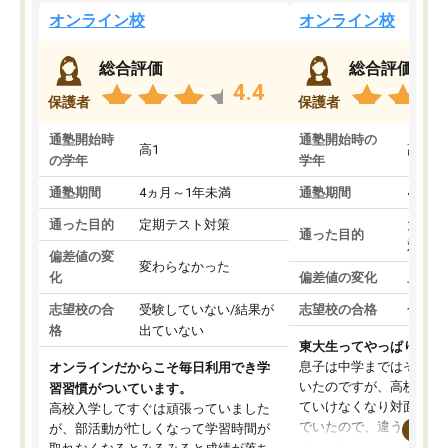
オンライン校
オンライン校
総合評価
総合評価
4.4
保護者
保護者
通塾開始時
通塾開始時の
高1
高3
の学年
学年
通塾期間
4ヵ月～1年未満
通塾期間
4ヵ月
通った目的
定期テスト対策
大学入
通った目的
対策
偏差値の変
変わらなかった
化
偏差値の変化
上がっ
志望校の合
受験していない/結果が
志望校の合格
合格し
格
出ていない
東大生ってやっぱりすご
息子は中学まではそこそ
オンラインだからこそ毎日利用でき学
いたのですが、高校に入
習習慣がついています。
ていけなくなり対面の塾
高校入学してすぐは頑張っていました
でいたので、違うアプロ
が、部活動が忙しくなって学習時間が
考えて入りました。地元