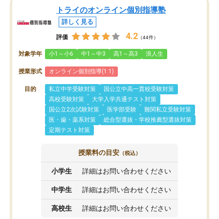
トライのオンライン個別指導塾
詳しく見る
4.2
評価
（44件）
対象学年
小1～小6
中1～中3
高1～高3
浪人生
授業形式
オンライン個別指導(1:1)
目的
私立中学受験対策
国公立中高一貫校受験対策
高校受験対策
大学入学共通テスト対策
国公立2次試験対策
医学部受験
難関私立受験対策
医・歯・薬系対策
総合型選抜・学校推薦型選抜対策
定期テスト対策
授業料の目安
（税込）
小学生
詳細はお問い合わせください
中学生
詳細はお問い合わせください
高校生
詳細はお問い合わせください