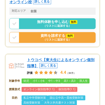
オンライン校
詳しく見る
対応エリア
全国
無料体験を申し込む
無料
（リストに追加する）
資料を請求する
無料
（リストに追加する）
トウコベ【東大生によるオンライン個別
指導】
詳しく見る
4.4
評価
（38件）
対象学年
幼児
小1～小6
中1～中3
高1～高3
浪人生
授業形式
オンライン個別指導(1:1)
個別指導(1:1)
目的
私立中学受験対策
国公立中高一貫校受験対策
高校受験対策
大学入学共通テスト対策