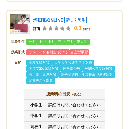
坪田塾ONLINE
詳しく見る
0.0
評価
（0件）
対象学年
小6
中1～中3
高1～高3
浪人生
授業形式
オンライン個別指導(1:1)
自立型学習
目的
高校受験対策
大学入学共通テスト対策
国公立2次試験対策
医学部受験
難関私立受験対策
医・歯・薬系対策
総合型選抜・学校推薦型選抜対策
定期テスト対策
授業料の目安
（税込）
小学生
詳細はお問い合わせください
中学生
詳細はお問い合わせください
高校生
詳細はお問い合わせください