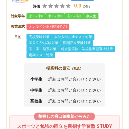
0.0
評価
（0件）
対象学年
小1～小6
中1～中3
高1～高3
浪人生
授業形式
オンライン個別指導(1:1)
目的
高校受験対策
大学入学共通テスト対策
国公立2次試験対策
難関私立受験対策
医・歯・薬系対策
総合型選抜・学校推薦型選抜対策
定期テスト対策
授業料の目安
（税込）
小学生
詳細はお問い合わせください
中学生
詳細はお問い合わせください
高校生
詳細はお問い合わせください
塾探しの窓口編集部からみた
スポーツと勉強の両立を目指す学習塾 STUDY