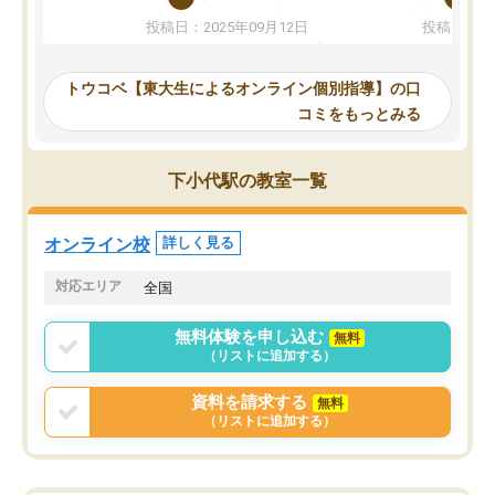
か、オプションは付帯するかなど選ぶ
教科でも)。受講科目や
投稿日：2025年09月12日
投稿日：20
事が出来ました。
めれるので、個人に合っ
講師とのマッチング後講師との初回ミ
ると思います。カリキュ
ーティングを行い、その講師で良いか
いなのがあり(有料)、受
トウコベ【東大生によるオンライン個別指導】の口
他の講師を希望するか子供との相性も
ことをどんなスケジュー
コミをもっとみる
見てから講師を決定する事ができま
くか相談したのですが、
す。
ち期待したものではなく
うちの子は、初回面談の講師の方で決
内容でした。それでも明
下小代駅の教室一覧
定しました。
やる気も出ましたし、苦
くなってきたようなので
オンラインツールを使用した単語帳の
お願いして良かったと思
オンライン校
詳しく見る
共有があり宿題もそちらで出される形
も合わなければチェンジ
でした。
娘は3科目ともずっと同
対応エリア
全国
2ヶ月で担当講師の方がお辞めになると
言う事で講師変更の申し出があり、あ
無料体験を申し込む
無料
まりに短期での変更だった為、塾に通
（リストに追加する）
う事にして退会しました。遅れも取り
戻せ、授業内容や講師の方は良かった
資料を請求する
無料
と思います。
（リストに追加する）