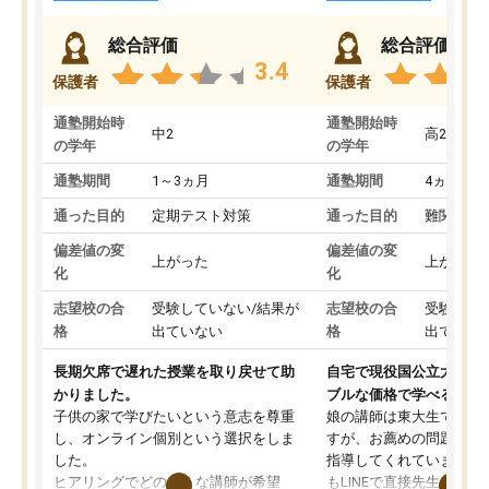
総合評価
総合評価
3.4
保護者
保護者
通塾開始時
通塾開始時
中2
高2
の学年
の学年
通塾期間
1～3ヵ月
通塾期間
4ヵ月～1
通った目的
定期テスト対策
通った目的
難関私立
偏差値の変
偏差値の変
上がった
上がった
化
化
志望校の合
受験していない/結果が
志望校の合
受験して
格
出ていない
格
出ていな
長期欠席で遅れた授業を取り戻せて助
自宅で現役国公立大学生
かりました。
ブルな価格で学べる
子供の家で学びたいという意志を尊重
娘の講師は東大生では無
し、オンライン個別という選択をしま
すが、お薦めの問題集や
した。
指導してくれています。2
ヒアリングでどのような講師が希望
もLINEで直接先生に質問