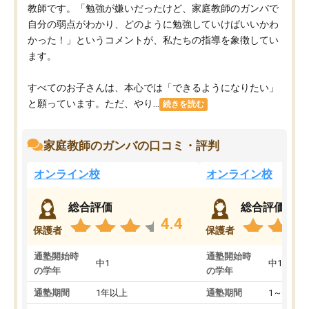
教師です。「勉強が嫌いだったけど、家庭教師のガンバで
自分の弱点がわかり、どのように勉強していけばいいかわ
かった！」というコメントが、私たちの指導を象徴してい
ます。
すべてのお子さんは、本心では「できるようになりたい」
と願っています。ただ、やり...
続きを読む
家庭教師のガンバの口コミ・評判
オンライン校
オンライン校
総合評価
総合評価
4.4
保護者
保護者
通塾開始時
通塾開始時
中1
中1
の学年
の学年
通塾期間
1年以上
通塾期間
1～3ヵ月