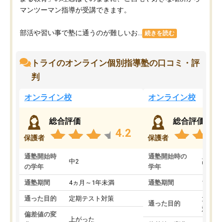
マンツーマン指導が受講できます。
部活や習い事で塾に通うのが難しいお...
続きを読む
トライのオンライン個別指導塾の口コミ・評
判
オンライン校
オンライン校
総合評価
総合評価
4.2
保護者
保護者
通塾開始時
通塾開始時の
中2
高3
の学年
学年
通塾期間
4ヵ月～1年未満
通塾期間
1～3
通った目的
定期テスト対策
大学入
通った目的
対策
偏差値の変
上がった