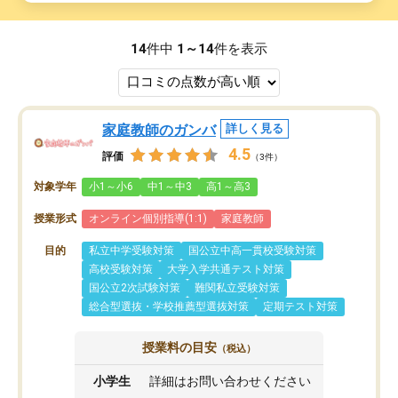
14
件中
1～14
件を表示
家庭教師のガンバ
詳しく見る
4.5
評価
（3件）
対象学年
小1～小6
中1～中3
高1～高3
授業形式
オンライン個別指導(1:1)
家庭教師
目的
私立中学受験対策
国公立中高一貫校受験対策
高校受験対策
大学入学共通テスト対策
国公立2次試験対策
難関私立受験対策
総合型選抜・学校推薦型選抜対策
定期テスト対策
授業料の目安
（税込）
小学生
詳細はお問い合わせください