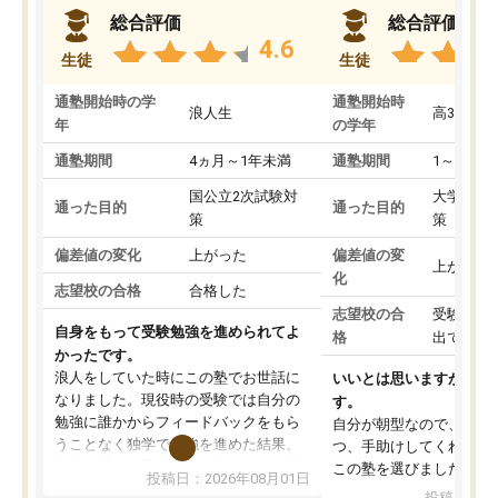
総合評価
総合評価
4.6
生徒
生徒
通塾開始時の学
通塾開始時
浪人生
高3
年
の学年
通塾期間
4ヵ月～1年未満
通塾期間
1～3ヵ月
国公立2次試験対
大学入学
通った目的
通った目的
策
策
偏差値の変化
上がった
偏差値の変
上がった
化
志望校の合格
合格した
志望校の合
受験して
自身をもって受験勉強を進められてよ
格
出ていな
かったです。
浪人をしていた時にこの塾でお世話に
いいとは思いますが、料
なりました。現役時の受験では自分の
す。
勉強に誰かからフィードバックをもら
自分が朝型なので、自習
うことなく独学で勉強を進めた結果、
つ、手助けしてくれる設
入試本番に地歴の学習が間に合わず不
この塾を選びました。
投稿日：2026年08月01日
合格となってしまいました。その経験
投稿日：20