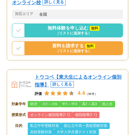
オンライン校
詳しく見る
対応エリア
全国
無料体験を申し込む
無料
（リストに追加する）
資料を請求する
無料
（リストに追加する）
トウコベ【東大生によるオンライン個別
指導】
詳しく見る
4.4
評価
（38件）
対象学年
幼児
小1～小6
中1～中3
高1～高3
浪人生
授業形式
オンライン個別指導(1:1)
個別指導(1:1)
目的
私立中学受験対策
国公立中高一貫校受験対策
高校受験対策
大学入学共通テスト対策