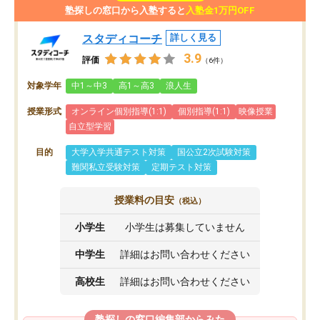
塾探しの窓口から入塾すると
入塾金1万円OFF
スタディコーチ
詳しく見る
3.9
評価
（6件）
対象学年
中1～中3
高1～高3
浪人生
授業形式
オンライン個別指導(1:1)
個別指導(1:1)
映像授業
自立型学習
目的
大学入学共通テスト対策
国公立2次試験対策
難関私立受験対策
定期テスト対策
授業料の目安
（税込）
小学生
小学生は募集していません
中学生
詳細はお問い合わせください
高校生
詳細はお問い合わせください
塾探しの窓口編集部からみた