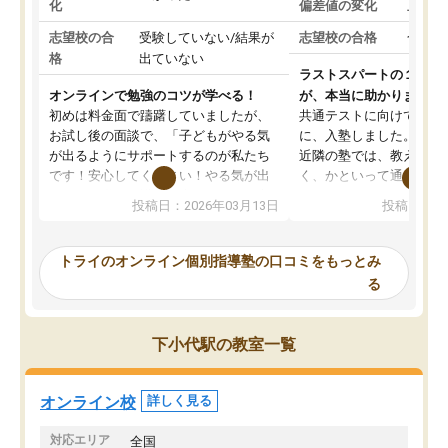
化
偏差値の変化
上がっ
志望校の合
受験していない/結果が
志望校の合格
合格し
格
出ていない
ラストスパートの１か月
オンラインで勉強のコツが学べる！
が、本当に助かりました
初めは料金面で躊躇していましたが、
共通テストに向けての追
お試し後の面談で、「子どもがやる気
に、入塾しました。田舎
が出るようにサポートするのが私たち
近隣の塾では、教えても
です！安心してください！やる気が出
く、かといって通うには
ないのは私たち講師の責任です」と言
が、トライならオンライ
投稿日：2026年03月13日
投稿日：20
ってくださり、確かに！と考えて、思
可能なので本当に助かり
い切って入塾しました。英語が苦手だ
テストの内容重視でした
ったんですが、学生の先生から学ぶこ
らないところをピンポイ
トライのオンライン個別指導塾の口コミをもっとみ
とで、勉強のコツみたいなものをつか
頂いて、とてもわかりや
る
み、徐々に成績が上がったらいいなと
していました。一生を左
思っていました。何が今足りないのか
スト、多少お金がかかっ
を的確に指導いただき、子どももびっ
思い切って入塾してよか
下小代駅の教室一覧
くりするほど楽しんでやる気を持って
塾を受けています。狙い通り、少しず
つ成績も上がり、苦手意識も無くなっ
オンライン校
詳しく見る
てきたので、さらに苦手な数学も追加
でお願いしました。来年の高校受験に
対応エリア
全国