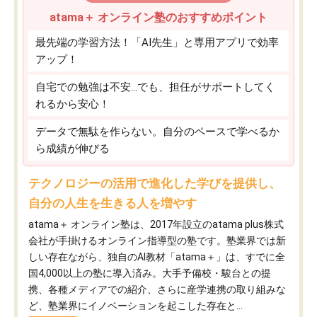
atama＋ オンライン塾のおすすめポイント
最先端の学習方法！「AI先生」と専用アプリで効率
アップ！
自宅での勉強は不安…でも、担任がサポートしてく
れるから安心！
データで無駄を作らない。自分のペースで学べるか
ら成績が伸びる
テクノロジーの活用で進化した学びを提供し、
自分の人生を生きる人を増やす
atama＋ オンライン塾は、2017年設立のatama plus株式
会社が手掛けるオンライン指導型の塾です。塾業界では新
しい存在ながら、独自のAI教材「atama＋」は、すでに全
国4,000以上の塾に導入済み。大手予備校・駿台との提
携、各種メディアでの紹介、さらに産学連携の取り組みな
ど、塾業界にイノベーションを起こした存在と...