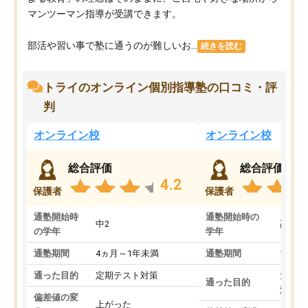
マンツーマン指導が受講できます。
部活や習い事で塾に通うのが難しいお...
続きを読む
トライのオンライン個別指導塾の口コミ・評
判
オンライン校
オンライン校
総合評価
総合評価
4.2
保護者
保護者
通塾開始時
通塾開始時の
中2
高3
の学年
学年
通塾期間
4ヵ月～1年未満
通塾期間
1～3
通った目的
定期テスト対策
大学入
通った目的
対策
偏差値の変
上がった