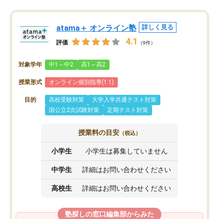
atama＋ オンライン塾
詳しく見る
4.1
評価
（9件）
対象学年
中1～中2
高1～高2
授業形式
オンライン個別指導(1:1)
目的
高校受験対策
大学入学共通テスト対策
国公立2次試験対策
定期テスト対策
授業料の目安
（税込）
小学生
小学生は募集していません
中学生
詳細はお問い合わせください
高校生
詳細はお問い合わせください
塾探しの窓口編集部からみた