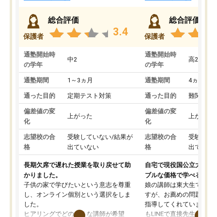
総合評価
総合評価
3.4
保護者
保護者
通塾開始時
通塾開始時
中2
高2
の学年
の学年
通塾期間
1～3ヵ月
通塾期間
4ヵ月～1
通った目的
定期テスト対策
通った目的
難関私立
偏差値の変
偏差値の変
上がった
上がった
化
化
志望校の合
受験していない/結果が
志望校の合
受験して
格
出ていない
格
出ていな
長期欠席で遅れた授業を取り戻せて助
自宅で現役国公立大学生
かりました。
ブルな価格で学べる
子供の家で学びたいという意志を尊重
娘の講師は東大生では無
し、オンライン個別という選択をしま
すが、お薦めの問題集や
した。
指導してくれています。2
ヒアリングでどのような講師が希望
もLINEで直接先生に質問