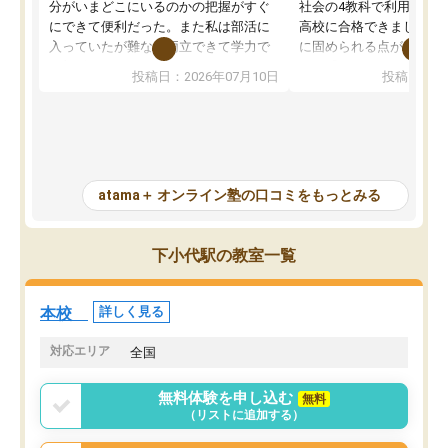
分がいまどこにいるのかの把握がすぐ
社会の4教科で利用し、偏
にできて便利だった。また私は部活に
高校に合格できました。
入っていたが難なく両立できて学力で
に固められる点が魅力で
も部活でも結果を残すことができてよ
れる「ウォームアップ」
投稿日：2026年07月10日
投稿日：20
かった。また問題演習の際に、自分が
項目のおかげで、手軽に
一度間違えた問題を繰り返し学習でき
せられます。何度も間違
たので苦手だった英語の克服につなが
「特訓」項目で徹底的に
った点もよかった。ただAIをアピール
め、苦手克服に非常に役
して活用するのは良かった点もあった
また、その日の勉強時間
が、自分で自分の管理ができない人に
元数が可視化されるので
atama＋ オンライン塾の口コミをもっとみる
とっては難しい部分もあるのではない
しながら意欲的に取り組
かと思った。
常に効果を実感している
になった現在も大学受験
下小代駅の教室一覧
して利用しており、自信
すめできる塾です。
本校
詳しく見る
対応エリア
全国
無料体験を申し込む
無料
（リストに追加する）