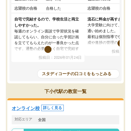
志望校の合格
合格した
志望校の合格
合格
自宅で完結するので、学校生活と両立
流石に料金が高すぎる
大学受験に向けて、高2
しやすかった。
通い始めました。
毎週のオンライン面談で学習状況を確
最初は個別指導でなく、
認してもらい、自分に合った学習計画
成や進捗の管理のみのコ
を立ててもらえたのが一番良かった点
ていましたが、あまり効
です。通塾の必要がなく自宅で完結す
投稿日：20
じ個別指導コースに変更
るため、学校や部活と両立しやすかっ
投稿日：2026年01月24日
講師には早稲田大学生の
たです。コーチが現役大学生で相談し
れましたが、はっきり言
やすく、勉強面だけでなく受験期の不
性が良くなかったです。
安も気軽に話せました。勉強習慣が身
スタディコーチの口コミをもっとみる
モチベーションが上がら
についたと感じています。また、チャ
にやめてしまいました。
ットで質問できるのも便利でした。一
追加で料金を払うことで
人では迷いがちだった受験勉強を、最
下小代駅の教室一覧
方に変更することも可能
後まで続けられたのはこの塾のおかげ
の方の予定が空いていな
だと思います。
そもそも月謝が高い塾な
オンライン校
詳しく見る
人には合わないと思いま
総合してあまりお勧めで
対応エリア
全国
りませんでした。
唯一、塾内の設備だけは