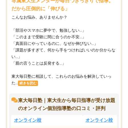
専属東大生メンターが毎日つきっきりで指導。
だから圧倒的に「伸びる」
こんなお悩み、ありませんか？
「部活やスマホに夢中で、勉強しない…」
「このままで受験に間に合うのか不安…」
「真面目にやっているのに、なぜか伸びない…」
「課題が多すぎて、何から手をつければいいのか分からな
い…」
「親の言うことは反発する…」
東大毎日塾に相談して、これらのお悩みを解決していっ
た...
続きを読む
東大毎日塾｜東大生から毎日指導が受け放題
のオンライン個別指導塾の口コミ・評判
オンライン校
オンライン校