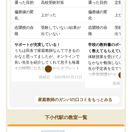
通った目的
高校受験対策
通った目的
定期テス
偏差値の変
偏差値の変
上がった
上がった
化
化
志望校の合
受験していない/結果が
志望校の合
受験して
格
出ていない
格
出ていな
サポートが充実している！
学校の教科書のポイント
うちは田舎で家庭教師なんてできるの
く教えてもらえている
かなと思ってましたが、オンラインで
体験授業を受けて入塾し
良い先生を紹介してくれて息子も毎週
なかなか勉強しない息子
その時間になると自分からタブレット
生が予定表を立ててくれ
を開いてzoomを繋げるようになりまし
つ学習習慣がついてきま
投稿日：2025年01月21日
た！5科目なんでもOKなのもとても気
オンラインで週に一度の
投稿日：20
に入っています
指導が無い日も予定表に
成績もだいぶ下の方でしたが、通い始
したり、LINEでわから
めて1年ほどだった今では平均点以上の
問できるのでとても助か
家庭教師のガンバの口コミをもっとみる
科目が増えてきました！あと1年受験ま
であるので無料の週末教室を使用しな
がら頑張って欲しいと思います！
下小代駅の教室一覧