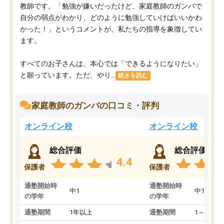
教師です。「勉強が嫌いだったけど、家庭教師のガンバで
自分の弱点がわかり、どのように勉強していけばいいかわ
かった！」というコメントが、私たちの指導を象徴してい
ます。
すべてのお子さんは、本心では「できるようになりたい」
と願っています。ただ、やり...
続きを読む
家庭教師のガンバの口コミ・評判
オンライン校
オンライン校
総合評価
総合評価
4.4
保護者
保護者
通塾開始時
通塾開始時
中1
中1
の学年
の学年
通塾期間
1年以上
通塾期間
1～3ヵ月