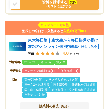
資料を請求する
無料
（リストに追加する）
キャンペーン対象塾
塾探しの窓口から入塾すると
入塾金1万円OFF
東大毎日塾｜東大生から毎日指導が受け
放題のオンライン個別指導塾
詳しく見る
4.0
評価
（116件）
対象学年
中1～中3
高1～高3
浪人生
授業形式
オンライン個別指導(1:1)
個別指導(1:1)
目的
高校受験対策
大学入学共通テスト対策
国公立2次試験対策
医学部受験
難関私立受験対策
医・歯・薬系対策
総合型選抜・学校推薦型選抜対策
定期テスト対策
授業料の目安
（税込）