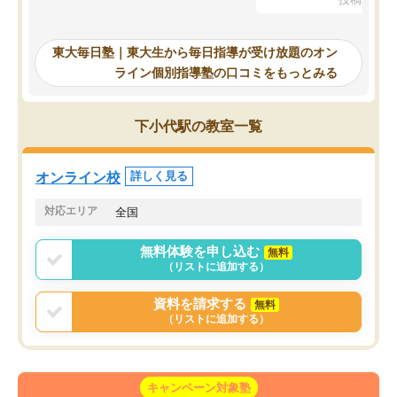
を踏まえ、浪人が決まった際に勉強計
画を考えてもらえる塾を探した結果、
東大毎日塾にたどり着きました。学習
東大毎日塾｜東大生から毎日指導が受け放題のオン
の長期計画や日々の勉強のやり方につ
ライン個別指導塾の口コミをもっとみる
いて客観的なアドバイスをいただけた
ので、自信をもって受験勉強を進める
ことができました。自分のように勉強
下小代駅の教室一覧
のやり方や進捗管理で苦労している方
には特におすすめしたい塾です。
オンライン校
詳しく見る
対応エリア
全国
無料体験を申し込む
無料
（リストに追加する）
資料を請求する
無料
（リストに追加する）
キャンペーン対象塾