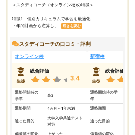
＜スタディコーチ（オンライン校)の特徴＞
特徴1 個別カリキュラムで学習を最適化
・年間計画から逆算し、...
続きを読む
スタディコーチの口コミ・評判
オンライン校
新宿校
総合評価
総合評価
3.4
生徒
生徒
通塾開始時の
通塾開始時の学
高2
高2
学年
年
通塾期間
4ヵ月～1年未満
通塾期間
1～
大学入学共通テスト
国公
通った目的
通った目的
対策
策
偏差値の変化
上がった
偏差値の変化
変わ