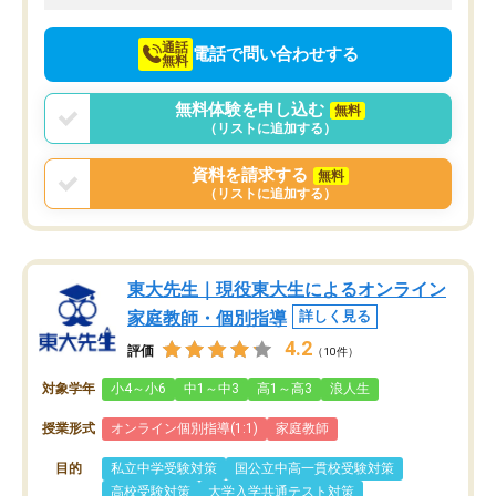
向けて頑張っています。
通話
電話で問い合わせする
無料
無料体験を申し込む
無料
（リストに追加する）
資料を請求する
無料
（リストに追加する）
東大先生｜現役東大生によるオンライン
家庭教師・個別指導
詳しく見る
4.2
評価
（10件）
対象学年
小4～小6
中1～中3
高1～高3
浪人生
授業形式
オンライン個別指導(1:1)
家庭教師
目的
私立中学受験対策
国公立中高一貫校受験対策
高校受験対策
大学入学共通テスト対策