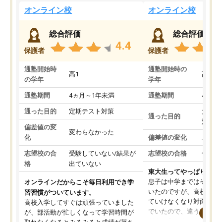
オンライン校
オンライン校
総合評価
総合評価
4.4
保護者
保護者
通塾開始時
通塾開始時の
高1
高3
の学年
学年
通塾期間
4ヵ月～1年未満
通塾期間
4ヵ月
通った目的
定期テスト対策
大学入
通った目的
対策
偏差値の変
変わらなかった
化
偏差値の変化
上がっ
志望校の合
受験していない/結果が
志望校の合格
合格し
格
出ていない
東大生ってやっぱりすご
息子は中学まではそこそ
オンラインだからこそ毎日利用でき学
いたのですが、高校に入
習習慣がついています。
ていけなくなり対面の塾
高校入学してすぐは頑張っていました
でいたので、違うアプロ
が、部活動が忙しくなって学習時間が
考えて入りました。地元