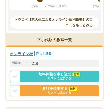
か、オプションは付帯するかなど選ぶ
教科でも)。受講科目や
投稿日：2025年09月12日
投稿日：20
事が出来ました。
めれるので、個人に合っ
講師とのマッチング後講師との初回ミ
ると思います。カリキュ
ーティングを行い、その講師で良いか
いなのがあり(有料)、受
トウコベ【東大生によるオンライン個別指導】の口
他の講師を希望するか子供との相性も
ことをどんなスケジュー
コミをもっとみる
見てから講師を決定する事ができま
くか相談したのですが、
す。
ち期待したものではなく
うちの子は、初回面談の講師の方で決
内容でした。それでも明
下小代駅の教室一覧
定しました。
やる気も出ましたし、苦
くなってきたようなので
オンラインツールを使用した単語帳の
お願いして良かったと思
オンライン校
詳しく見る
共有があり宿題もそちらで出される形
も合わなければチェンジ
でした。
娘は3科目ともずっと同
対応エリア
全国
2ヶ月で担当講師の方がお辞めになると
言う事で講師変更の申し出があり、あ
無料体験を申し込む
無料
まりに短期での変更だった為、塾に通
（リストに追加する）
う事にして退会しました。遅れも取り
戻せ、授業内容や講師の方は良かった
資料を請求する
無料
と思います。
（リストに追加する）