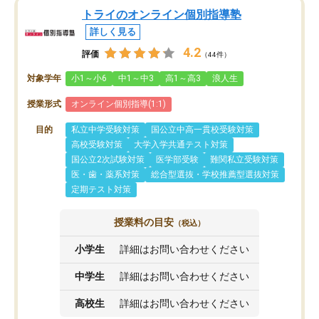
トライのオンライン個別指導塾
詳しく見る
4.2
評価
（44件）
対象学年
小1～小6
中1～中3
高1～高3
浪人生
授業形式
オンライン個別指導(1:1)
目的
私立中学受験対策
国公立中高一貫校受験対策
高校受験対策
大学入学共通テスト対策
国公立2次試験対策
医学部受験
難関私立受験対策
医・歯・薬系対策
総合型選抜・学校推薦型選抜対策
定期テスト対策
授業料の目安
（税込）
小学生
詳細はお問い合わせください
中学生
詳細はお問い合わせください
高校生
詳細はお問い合わせください