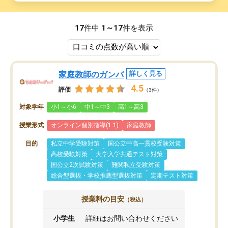
17
件中
1～17
件を表示
家庭教師のガンバ
詳しく見る
4.5
評価
（3件）
対象学年
小1～小6
中1～中3
高1～高3
授業形式
オンライン個別指導(1:1)
家庭教師
目的
私立中学受験対策
国公立中高一貫校受験対策
高校受験対策
大学入学共通テスト対策
国公立2次試験対策
難関私立受験対策
総合型選抜・学校推薦型選抜対策
定期テスト対策
授業料の目安
（税込）
小学生
詳細はお問い合わせください