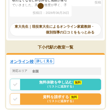
取れなくなるとみるみると成績が落ち
投稿日：20
で、当初は模試でD判定
ていきました。高校の進度が早く、子
していたのですが、やは
供も家に帰って勉強の話すると嫌な反
投稿日：2026年06月26日
験勉強に詳しく、先生か
応を示します。東大先生にお願いして
受け合格できました。ま
からは効率的な計画を先生が立ててく
自習室が毎日使えていつ
れるので、親としても安心です。毎日
東大先生｜現役東大生によるオンライン家庭教師・
るのが心強かったようで
使える自習室とかもあり、わからない
個別指導の口コミをもっとみる
謝です。
ところがあれば先生が回答してくれる
のも重宝しています。
下小代駅の教室一覧
オンライン校
詳しく見る
対応エリア
全国
無料体験を申し込む
無料
（リストに追加する）
資料を請求する
無料
（リストに追加する）