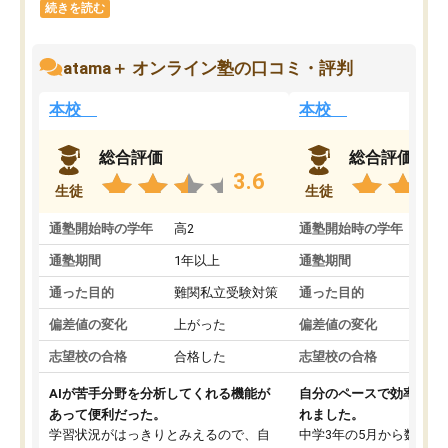
続きを読む
atama＋ オンライン塾の口コミ・評判
本校
本校
総合評価
総合評価
3.6
生徒
生徒
通塾開始時の学年
高2
通塾開始時の学年
中
通塾期間
1年以上
通塾期間
通った目的
難関私立受験対策
通った目的
偏差値の変化
上がった
偏差値の変化
志望校の合格
合格した
志望校の合格
AIが苦手分野を分析してくれる機能が
自分のペースで効率よく
あって便利だった。
れました。
学習状況がはっきりとみえるので、自
中学3年の5月から数学・