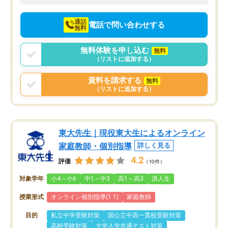
向けて頑張っています。
通話
電話で問い合わせする
無料
無料体験を申し込む
無料
（リストに追加する）
資料を請求する
無料
（リストに追加する）
東大先生｜現役東大生によるオンライン
家庭教師・個別指導
詳しく見る
4.2
評価
（10件）
対象学年
小4～小6
中1～中3
高1～高3
浪人生
授業形式
オンライン個別指導(1:1)
家庭教師
目的
私立中学受験対策
国公立中高一貫校受験対策
高校受験対策
大学入学共通テスト対策