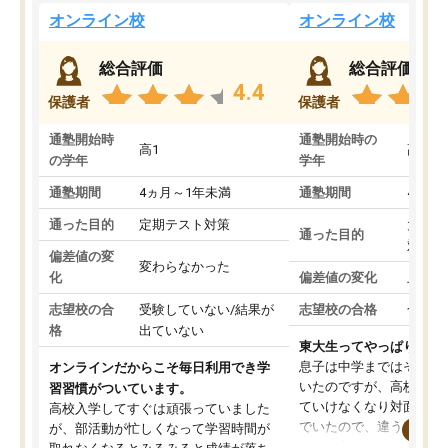
オンライン校
オンライン校
総合評価
総合評価
4.4
保護者
保護者
通塾開始時
通塾開始時の
高1
高3
の学年
学年
通塾期間
4ヵ月～1年未満
通塾期間
4ヵ月
通った目的
定期テスト対策
大学入
通った目的
対策
偏差値の変
変わらなかった
化
偏差値の変化
上がっ
志望校の合
受験していない/結果が
志望校の合格
合格し
格
出ていない
東大生ってやっぱりすご
息子は中学まではそこそ
オンラインだからこそ毎日利用でき学
いたのですが、高校に入
習習慣がついています。
ていけなくなり対面の塾
高校入学してすぐは頑張っていました
でいたので、違うアプロ
が、部活動が忙しくなって学習時間が
考えて入りました。地元