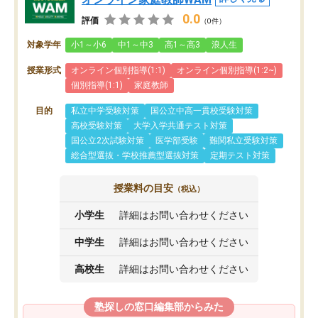
0.0
評価
（0件）
対象学年
小1～小6
中1～中3
高1～高3
浪人生
授業形式
オンライン個別指導(1:1)
オンライン個別指導(1:2~)
個別指導(1:1)
家庭教師
目的
私立中学受験対策
国公立中高一貫校受験対策
高校受験対策
大学入学共通テスト対策
国公立2次試験対策
医学部受験
難関私立受験対策
総合型選抜・学校推薦型選抜対策
定期テスト対策
授業料の目安
（税込）
小学生
詳細はお問い合わせください
中学生
詳細はお問い合わせください
高校生
詳細はお問い合わせください
塾探しの窓口編集部からみた