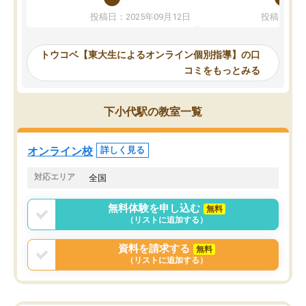
か、オプションは付帯するかなど選ぶ
教科でも)。受講科目や
投稿日：2025年09月12日
投稿日：20
事が出来ました。
めれるので、個人に合っ
講師とのマッチング後講師との初回ミ
ると思います。カリキュ
ーティングを行い、その講師で良いか
いなのがあり(有料)、受
トウコベ【東大生によるオンライン個別指導】の口
他の講師を希望するか子供との相性も
ことをどんなスケジュー
コミをもっとみる
見てから講師を決定する事ができま
くか相談したのですが、
す。
ち期待したものではなく
うちの子は、初回面談の講師の方で決
内容でした。それでも明
下小代駅の教室一覧
定しました。
やる気も出ましたし、苦
くなってきたようなので
オンラインツールを使用した単語帳の
お願いして良かったと思
オンライン校
詳しく見る
共有があり宿題もそちらで出される形
も合わなければチェンジ
でした。
娘は3科目ともずっと同
対応エリア
全国
2ヶ月で担当講師の方がお辞めになると
言う事で講師変更の申し出があり、あ
無料体験を申し込む
無料
まりに短期での変更だった為、塾に通
（リストに追加する）
う事にして退会しました。遅れも取り
戻せ、授業内容や講師の方は良かった
資料を請求する
無料
と思います。
（リストに追加する）