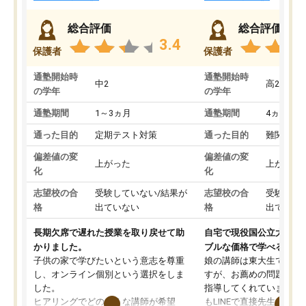
総合評価
総合評価
3.4
保護者
保護者
通塾開始時
通塾開始時
中2
高2
の学年
の学年
通塾期間
1～3ヵ月
通塾期間
4ヵ月～1
通った目的
定期テスト対策
通った目的
難関私立
偏差値の変
偏差値の変
上がった
上がった
化
化
志望校の合
受験していない/結果が
志望校の合
受験して
格
出ていない
格
出ていな
長期欠席で遅れた授業を取り戻せて助
自宅で現役国公立大学生
かりました。
ブルな価格で学べる
子供の家で学びたいという意志を尊重
娘の講師は東大生では無
し、オンライン個別という選択をしま
すが、お薦めの問題集や
した。
指導してくれています。2
ヒアリングでどのような講師が希望
もLINEで直接先生に質問