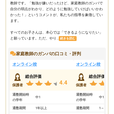
教師です。「勉強が嫌いだったけど、家庭教師のガンバで
自分の弱点がわかり、どのように勉強していけばいいかわ
かった！」というコメントが、私たちの指導を象徴してい
ます。
すべてのお子さんは、本心では「できるようになりたい」
と願っています。ただ、やり...
続きを読む
家庭教師のガンバの口コミ・評判
オンライン校
オンライン校
総合評価
総合評価
4.4
保護者
保護者
通塾開始時
通塾開始時
中1
中1
の学年
の学年
通塾期間
1年以上
通塾期間
1～3ヵ月