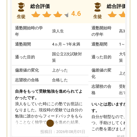
総合評価
総合評価
4.6
生徒
生徒
通塾開始時の学
通塾開始時
浪人生
高3
年
の学年
通塾期間
4ヵ月～1年未満
通塾期間
1～3ヵ月
国公立2次試験対
大学入学
通った目的
通った目的
策
策
偏差値の変化
上がった
偏差値の変
上がった
化
志望校の合格
合格した
志望校の合
受験して
自身をもって受験勉強を進められてよ
格
出ていな
かったです。
浪人をしていた時にこの塾でお世話に
いいとは思いますが、料
なりました。現役時の受験では自分の
す。
勉強に誰かからフィードバックをもら
自分が朝型なので、自習
うことなく独学で勉強を進めた結果、
つ、手助けしてくれる設
入試本番に地歴の学習が間に合わず不
この塾を選びました。
投稿日：2026年08月01日
合格となってしまいました。その経験
投稿日：20