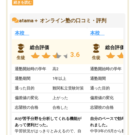
続きを読む
atama＋ オンライン塾の口コミ・評判
本校
本校
総合評価
総合評価
3.6
生徒
生徒
通塾開始時の学年
高2
通塾開始時の学年
中
通塾期間
1年以上
通塾期間
通った目的
難関私立受験対策
通った目的
偏差値の変化
上がった
偏差値の変化
志望校の合格
合格した
志望校の合格
AIが苦手分野を分析してくれる機能が
自分のペースで効率よく
あって便利だった。
れました。
学習状況がはっきりとみえるので、自
中学3年の5月から数学・