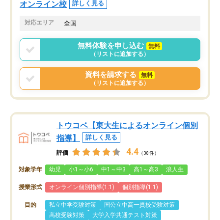
オンライン校
詳しく見る
対応エリア
全国
無料体験を申し込む
無料
（リストに追加する）
資料を請求する
無料
（リストに追加する）
トウコベ【東大生によるオンライン個別
指導】
詳しく見る
4.4
評価
（38件）
対象学年
幼児
小1～小6
中1～中3
高1～高3
浪人生
授業形式
オンライン個別指導(1:1)
個別指導(1:1)
目的
私立中学受験対策
国公立中高一貫校受験対策
高校受験対策
大学入学共通テスト対策