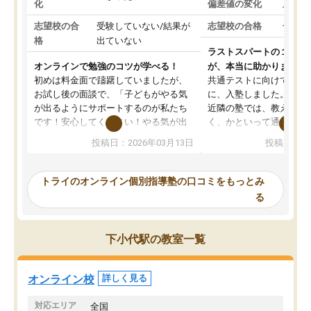
化
偏差値の変化
上がっ
志望校の合
受験していない/結果が
志望校の合格
合格し
格
出ていない
ラストスパートの１か月
オンラインで勉強のコツが学べる！
が、本当に助かりました
初めは料金面で躊躇していましたが、
共通テストに向けての追
お試し後の面談で、「子どもがやる気
に、入塾しました。田舎
が出るようにサポートするのが私たち
近隣の塾では、教えても
です！安心してください！やる気が出
く、かといって通うには
ないのは私たち講師の責任です」と言
が、トライならオンライ
投稿日：2026年03月13日
投稿日：20
ってくださり、確かに！と考えて、思
可能なので本当に助かり
い切って入塾しました。英語が苦手だ
テストの内容重視でした
ったんですが、学生の先生から学ぶこ
らないところをピンポイ
トライのオンライン個別指導塾の口コミをもっとみ
とで、勉強のコツみたいなものをつか
頂いて、とてもわかりや
る
み、徐々に成績が上がったらいいなと
していました。一生を左
思っていました。何が今足りないのか
スト、多少お金がかかっ
を的確に指導いただき、子どももびっ
思い切って入塾してよか
下小代駅の教室一覧
くりするほど楽しんでやる気を持って
塾を受けています。狙い通り、少しず
つ成績も上がり、苦手意識も無くなっ
オンライン校
詳しく見る
てきたので、さらに苦手な数学も追加
でお願いしました。来年の高校受験に
対応エリア
全国