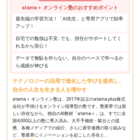
atama＋ オンライン塾のおすすめポイント
最先端の学習方法！「AI先生」と専用アプリで効率
アップ！
自宅での勉強は不安…でも、担任がサポートしてく
れるから安心！
データで無駄を作らない。自分のペースで学べるか
ら成績が伸びる
テクノロジーの活用で進化した学びを提供し、
自分の人生を生きる人を増やす
atama＋ オンライン塾は、2017年設立のatama plus株式
会社が手掛けるオンライン指導型の塾です。塾業界では新
しい存在ながら、独自のAI教材「atama＋」は、すでに全
国4,000以上の塾に導入済み。大手予備校・駿台との提
携、各種メディアでの紹介、さらに産学連携の取り組みな
ど、塾業界にイノベーションを起こした存在と...