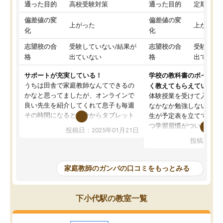
通った目的
高校受験対策
通った目的
定期テス
偏差値の変
偏差値の変
上がった
上がった
化
化
志望校の合
受験していない/結果が
志望校の合
受験して
格
出ていない
格
出ていな
サポートが充実している！
学校の教科書のポイント
うちは田舎で家庭教師なんてできるの
く教えてもらえている
かなと思ってましたが、オンラインで
体験授業を受けて入塾し
良い先生を紹介してくれて息子も毎週
なかなか勉強しない息子
その時間になると自分からタブレット
生が予定表を立ててくれ
を開いてzoomを繋げるようになりまし
つ学習習慣がついてきま
投稿日：2025年01月21日
た！5科目なんでもOKなのもとても気
オンラインで週に一度の
投稿日：20
に入っています
指導が無い日も予定表に
成績もだいぶ下の方でしたが、通い始
したり、LINEでわから
めて1年ほどだった今では平均点以上の
問できるのでとても助か
家庭教師のガンバの口コミをもっとみる
科目が増えてきました！あと1年受験ま
であるので無料の週末教室を使用しな
がら頑張って欲しいと思います！
下小代駅の教室一覧