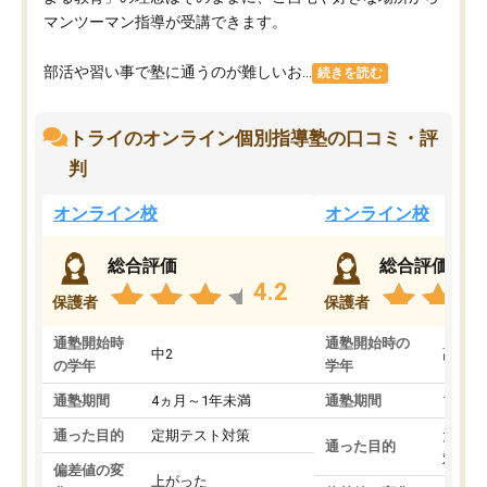
マンツーマン指導が受講できます。
部活や習い事で塾に通うのが難しいお...
続きを読む
トライのオンライン個別指導塾の口コミ・評
判
オンライン校
オンライン校
総合評価
総合評価
4.2
保護者
保護者
通塾開始時
通塾開始時の
中2
高3
の学年
学年
通塾期間
4ヵ月～1年未満
通塾期間
1～3
通った目的
定期テスト対策
大学入
通った目的
対策
偏差値の変
上がった