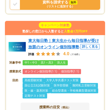
資料を請求する
無料
（リストに追加する）
キャンペーン対象塾
塾探しの窓口から入塾すると
入塾金1万円OFF
東大毎日塾｜東大生から毎日指導が受け
放題のオンライン個別指導塾
詳しく見る
4.0
評価
（116件）
対象学年
中1～中3
高1～高3
浪人生
授業形式
オンライン個別指導(1:1)
個別指導(1:1)
目的
高校受験対策
大学入学共通テスト対策
国公立2次試験対策
医学部受験
難関私立受験対策
医・歯・薬系対策
総合型選抜・学校推薦型選抜対策
定期テスト対策
授業料の目安
（税込）