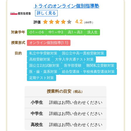
トライのオンライン個別指導塾
詳しく見る
4.2
評価
（44件）
対象学年
小1～小6
中1～中3
高1～高3
浪人生
授業形式
オンライン個別指導(1:1)
目的
私立中学受験対策
国公立中高一貫校受験対策
高校受験対策
大学入学共通テスト対策
国公立2次試験対策
医学部受験
難関私立受験対策
医・歯・薬系対策
総合型選抜・学校推薦型選抜対策
定期テスト対策
授業料の目安
（税込）
小学生
詳細はお問い合わせください
中学生
詳細はお問い合わせください
高校生
詳細はお問い合わせください