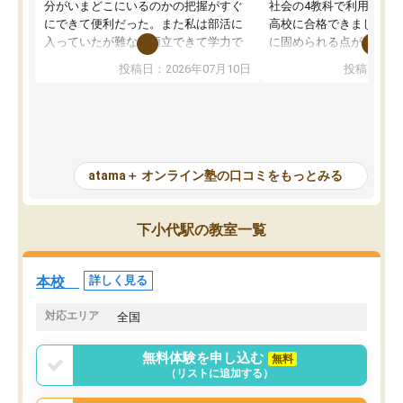
分がいまどこにいるのかの把握がすぐ
社会の4教科で利用し、偏
にできて便利だった。また私は部活に
高校に合格できました。
入っていたが難なく両立できて学力で
に固められる点が魅力で
も部活でも結果を残すことができてよ
れる「ウォームアップ」
投稿日：2026年07月10日
投稿日：20
かった。また問題演習の際に、自分が
項目のおかげで、手軽に
一度間違えた問題を繰り返し学習でき
せられます。何度も間違
たので苦手だった英語の克服につなが
「特訓」項目で徹底的に
った点もよかった。ただAIをアピール
め、苦手克服に非常に役
して活用するのは良かった点もあった
また、その日の勉強時間
が、自分で自分の管理ができない人に
元数が可視化されるので
atama＋ オンライン塾の口コミをもっとみる
とっては難しい部分もあるのではない
しながら意欲的に取り組
かと思った。
常に効果を実感している
になった現在も大学受験
下小代駅の教室一覧
して利用しており、自信
すめできる塾です。
本校
詳しく見る
対応エリア
全国
無料体験を申し込む
無料
（リストに追加する）