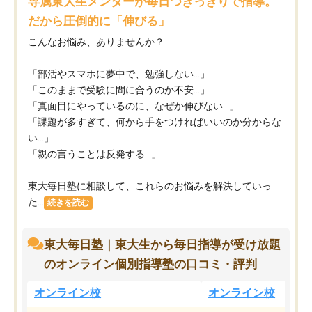
専属東大生メンターが毎日つきっきりで指導。
だから圧倒的に「伸びる」
こんなお悩み、ありませんか？
「部活やスマホに夢中で、勉強しない…」
「このままで受験に間に合うのか不安…」
「真面目にやっているのに、なぜか伸びない…」
「課題が多すぎて、何から手をつければいいのか分からな
い…」
「親の言うことは反発する…」
東大毎日塾に相談して、これらのお悩みを解決していっ
た...
続きを読む
東大毎日塾｜東大生から毎日指導が受け放題
のオンライン個別指導塾の口コミ・評判
オンライン校
オンライン校