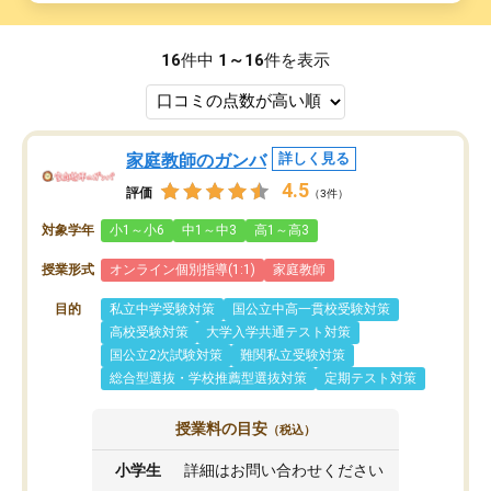
16
件中
1～16
件を表示
家庭教師のガンバ
詳しく見る
4.5
評価
（3件）
対象学年
小1～小6
中1～中3
高1～高3
授業形式
オンライン個別指導(1:1)
家庭教師
目的
私立中学受験対策
国公立中高一貫校受験対策
高校受験対策
大学入学共通テスト対策
国公立2次試験対策
難関私立受験対策
総合型選抜・学校推薦型選抜対策
定期テスト対策
授業料の目安
（税込）
小学生
詳細はお問い合わせください