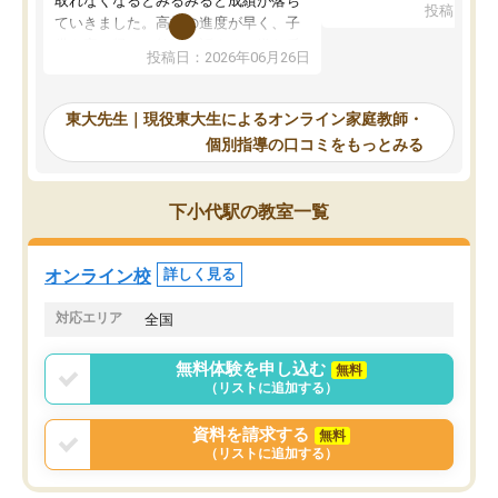
取れなくなるとみるみると成績が落ち
投稿日：20
で、当初は模試でD判定
ていきました。高校の進度が早く、子
していたのですが、やは
供も家に帰って勉強の話すると嫌な反
投稿日：2026年06月26日
験勉強に詳しく、先生か
応を示します。東大先生にお願いして
受け合格できました。ま
からは効率的な計画を先生が立ててく
自習室が毎日使えていつ
れるので、親としても安心です。毎日
東大先生｜現役東大生によるオンライン家庭教師・
るのが心強かったようで
使える自習室とかもあり、わからない
個別指導の口コミをもっとみる
謝です。
ところがあれば先生が回答してくれる
のも重宝しています。
下小代駅の教室一覧
オンライン校
詳しく見る
対応エリア
全国
無料体験を申し込む
無料
（リストに追加する）
資料を請求する
無料
（リストに追加する）