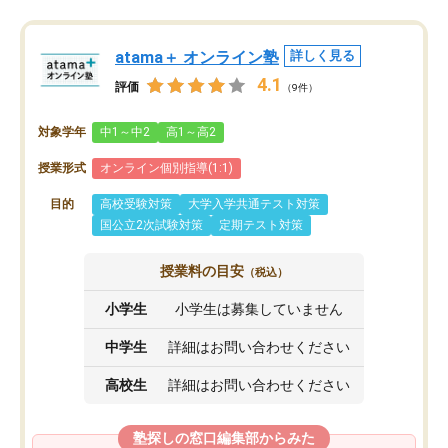
atama＋ オンライン塾
詳しく見る
4.1
評価
（9件）
対象学年
中1～中2
高1～高2
授業形式
オンライン個別指導(1:1)
目的
高校受験対策
大学入学共通テスト対策
国公立2次試験対策
定期テスト対策
授業料の目安
（税込）
小学生
小学生は募集していません
中学生
詳細はお問い合わせください
高校生
詳細はお問い合わせください
塾探しの窓口編集部からみた