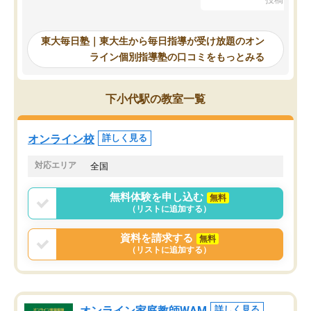
を踏まえ、浪人が決まった際に勉強計
画を考えてもらえる塾を探した結果、
東大毎日塾にたどり着きました。学習
東大毎日塾｜東大生から毎日指導が受け放題のオン
の長期計画や日々の勉強のやり方につ
ライン個別指導塾の口コミをもっとみる
いて客観的なアドバイスをいただけた
ので、自信をもって受験勉強を進める
ことができました。自分のように勉強
下小代駅の教室一覧
のやり方や進捗管理で苦労している方
には特におすすめしたい塾です。
オンライン校
詳しく見る
対応エリア
全国
無料体験を申し込む
無料
（リストに追加する）
資料を請求する
無料
（リストに追加する）
オンライン家庭教師WAM
詳しく見る