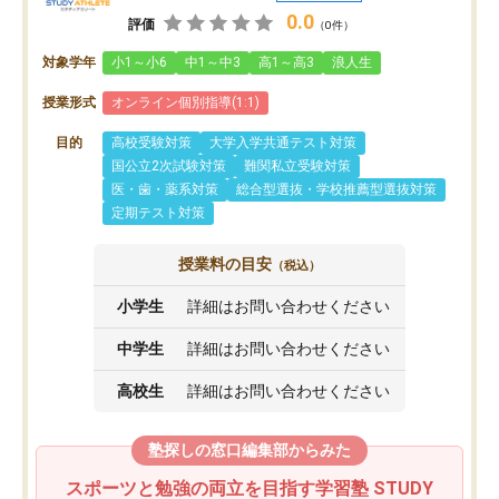
0.0
評価
（0件）
対象学年
小1～小6
中1～中3
高1～高3
浪人生
授業形式
オンライン個別指導(1:1)
目的
高校受験対策
大学入学共通テスト対策
国公立2次試験対策
難関私立受験対策
医・歯・薬系対策
総合型選抜・学校推薦型選抜対策
定期テスト対策
授業料の目安
（税込）
小学生
詳細はお問い合わせください
中学生
詳細はお問い合わせください
高校生
詳細はお問い合わせください
塾探しの窓口編集部からみた
スポーツと勉強の両立を目指す学習塾 STUDY