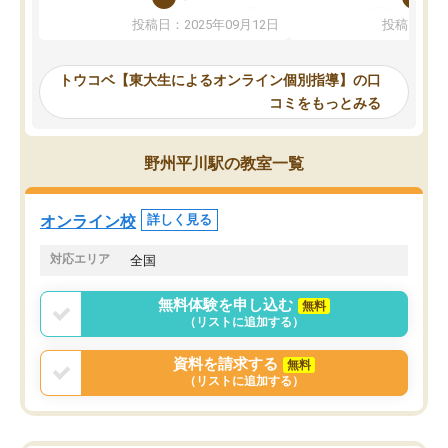
か、オプションは付帯するかなど選ぶ
教科でも)。受講科目や
投稿日：2025年09月12日
投稿日：20
事が出来ました。
めれるので、個人に合っ
講師とのマッチング後講師との初回ミ
ると思います。カリキュ
ーティングを行い、その講師で良いか
いなのがあり(有料)、受
トウコベ【東大生によるオンライン個別指導】の口
他の講師を希望するか子供との相性も
ことをどんなスケジュー
コミをもっとみる
見てから講師を決定する事ができま
くか相談したのですが、
す。
ち期待したものではなく
うちの子は、初回面談の講師の方で決
内容でした。それでも明
野州平川駅の教室一覧
定しました。
やる気も出ましたし、苦
くなってきたようなので
オンラインツールを使用した単語帳の
お願いして良かったと思
オンライン校
詳しく見る
共有があり宿題もそちらで出される形
も合わなければチェンジ
でした。
娘は3科目ともずっと同
対応エリア
全国
2ヶ月で担当講師の方がお辞めになると
言う事で講師変更の申し出があり、あ
無料体験を申し込む
無料
まりに短期での変更だった為、塾に通
（リストに追加する）
う事にして退会しました。遅れも取り
戻せ、授業内容や講師の方は良かった
資料を請求する
無料
と思います。
（リストに追加する）