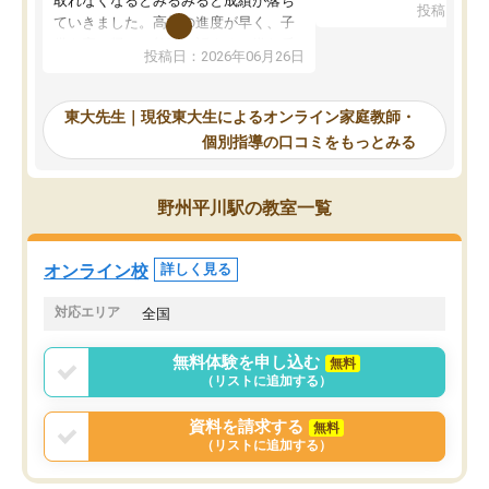
取れなくなるとみるみると成績が落ち
投稿日：20
で、当初は模試でD判定
ていきました。高校の進度が早く、子
していたのですが、やは
供も家に帰って勉強の話すると嫌な反
投稿日：2026年06月26日
験勉強に詳しく、先生か
応を示します。東大先生にお願いして
受け合格できました。ま
からは効率的な計画を先生が立ててく
自習室が毎日使えていつ
れるので、親としても安心です。毎日
東大先生｜現役東大生によるオンライン家庭教師・
るのが心強かったようで
使える自習室とかもあり、わからない
個別指導の口コミをもっとみる
謝です。
ところがあれば先生が回答してくれる
のも重宝しています。
野州平川駅の教室一覧
オンライン校
詳しく見る
対応エリア
全国
無料体験を申し込む
無料
（リストに追加する）
資料を請求する
無料
（リストに追加する）