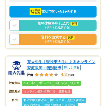
向けて頑張っています。
通話
電話で問い合わせする
無料
無料体験を申し込む
無料
（リストに追加する）
資料を請求する
無料
（リストに追加する）
東大先生｜現役東大生によるオンライン
家庭教師・個別指導
詳しく見る
4.2
評価
（10件）
対象学年
小4～小6
中1～中3
高1～高3
浪人生
授業形式
オンライン個別指導(1:1)
家庭教師
目的
私立中学受験対策
国公立中高一貫校受験対策
高校受験対策
大学入学共通テスト対策