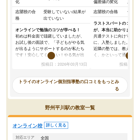
化
偏差値の変化
上がっ
志望校の合
受験していない/結果が
志望校の合格
合格し
格
出ていない
ラストスパートの１か月
オンラインで勉強のコツが学べる！
が、本当に助かりました
初めは料金面で躊躇していましたが、
共通テストに向けての追
お試し後の面談で、「子どもがやる気
に、入塾しました。田舎
が出るようにサポートするのが私たち
近隣の塾では、教えても
です！安心してください！やる気が出
く、かといって通うには
ないのは私たち講師の責任です」と言
が、トライならオンライ
投稿日：2026年03月13日
投稿日：20
ってくださり、確かに！と考えて、思
可能なので本当に助かり
い切って入塾しました。英語が苦手だ
テストの内容重視でした
ったんですが、学生の先生から学ぶこ
らないところをピンポイ
トライのオンライン個別指導塾の口コミをもっとみ
とで、勉強のコツみたいなものをつか
頂いて、とてもわかりや
る
み、徐々に成績が上がったらいいなと
していました。一生を左
思っていました。何が今足りないのか
スト、多少お金がかかっ
を的確に指導いただき、子どももびっ
思い切って入塾してよか
野州平川駅の教室一覧
くりするほど楽しんでやる気を持って
塾を受けています。狙い通り、少しず
つ成績も上がり、苦手意識も無くなっ
オンライン校
詳しく見る
てきたので、さらに苦手な数学も追加
でお願いしました。来年の高校受験に
対応エリア
全国