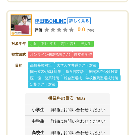
坪田塾ONLINE
詳しく見る
0.0
評価
（0件）
対象学年
小6
中1～中3
高1～高3
浪人生
授業形式
オンライン個別指導(1:1)
自立型学習
目的
高校受験対策
大学入学共通テスト対策
国公立2次試験対策
医学部受験
難関私立受験対策
医・歯・薬系対策
総合型選抜・学校推薦型選抜対策
定期テスト対策
授業料の目安
（税込）
小学生
詳細はお問い合わせください
中学生
詳細はお問い合わせください
高校生
詳細はお問い合わせください