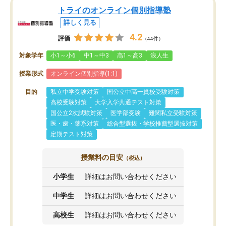
トライのオンライン個別指導塾
詳しく見る
4.2
評価
（44件）
対象学年
小1～小6
中1～中3
高1～高3
浪人生
授業形式
オンライン個別指導(1:1)
目的
私立中学受験対策
国公立中高一貫校受験対策
高校受験対策
大学入学共通テスト対策
国公立2次試験対策
医学部受験
難関私立受験対策
医・歯・薬系対策
総合型選抜・学校推薦型選抜対策
定期テスト対策
授業料の目安
（税込）
小学生
詳細はお問い合わせください
中学生
詳細はお問い合わせください
高校生
詳細はお問い合わせください