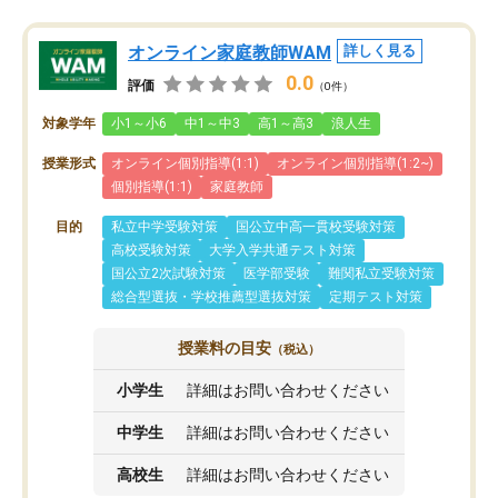
オンライン家庭教師WAM
詳しく見る
0.0
評価
（0件）
対象学年
小1～小6
中1～中3
高1～高3
浪人生
授業形式
オンライン個別指導(1:1)
オンライン個別指導(1:2~)
個別指導(1:1)
家庭教師
目的
私立中学受験対策
国公立中高一貫校受験対策
高校受験対策
大学入学共通テスト対策
国公立2次試験対策
医学部受験
難関私立受験対策
総合型選抜・学校推薦型選抜対策
定期テスト対策
授業料の目安
（税込）
小学生
詳細はお問い合わせください
中学生
詳細はお問い合わせください
高校生
詳細はお問い合わせください