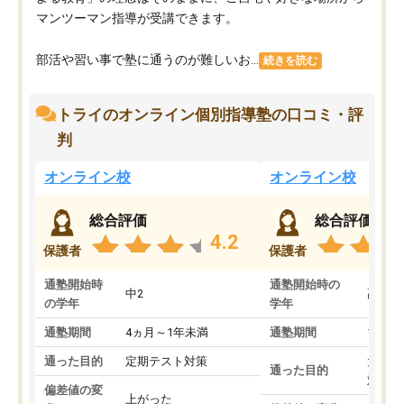
マンツーマン指導が受講できます。
部活や習い事で塾に通うのが難しいお...
続きを読む
トライのオンライン個別指導塾の口コミ・評
判
オンライン校
オンライン校
総合評価
総合評価
4.2
保護者
保護者
通塾開始時
通塾開始時の
中2
高3
の学年
学年
通塾期間
4ヵ月～1年未満
通塾期間
1～3
通った目的
定期テスト対策
大学入
通った目的
対策
偏差値の変
上がった