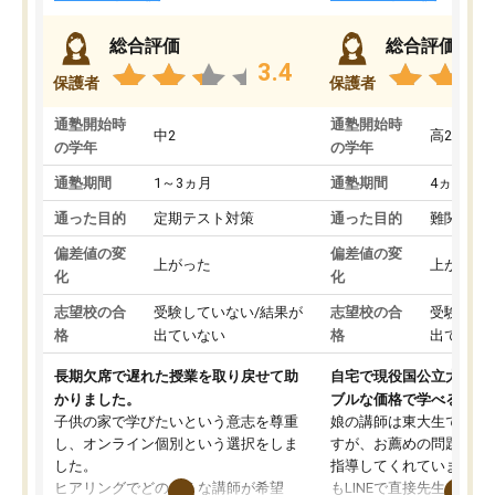
総合評価
総合評価
3.4
保護者
保護者
通塾開始時
通塾開始時
中2
高2
の学年
の学年
通塾期間
1～3ヵ月
通塾期間
4ヵ月～1
通った目的
定期テスト対策
通った目的
難関私立
偏差値の変
偏差値の変
上がった
上がった
化
化
志望校の合
受験していない/結果が
志望校の合
受験して
格
出ていない
格
出ていな
長期欠席で遅れた授業を取り戻せて助
自宅で現役国公立大学生
かりました。
ブルな価格で学べる
子供の家で学びたいという意志を尊重
娘の講師は東大生では無
し、オンライン個別という選択をしま
すが、お薦めの問題集や
した。
指導してくれています。2
ヒアリングでどのような講師が希望
もLINEで直接先生に質問