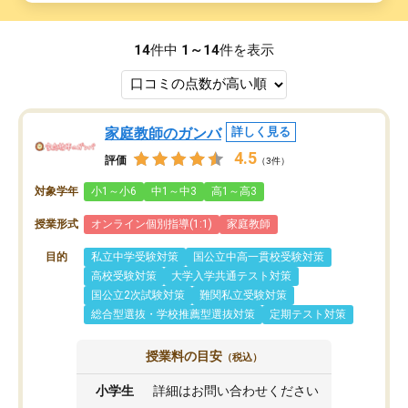
14
件中
1～14
件を表示
家庭教師のガンバ
詳しく見る
4.5
評価
（3件）
対象学年
小1～小6
中1～中3
高1～高3
授業形式
オンライン個別指導(1:1)
家庭教師
目的
私立中学受験対策
国公立中高一貫校受験対策
高校受験対策
大学入学共通テスト対策
国公立2次試験対策
難関私立受験対策
総合型選抜・学校推薦型選抜対策
定期テスト対策
授業料の目安
（税込）
小学生
詳細はお問い合わせください