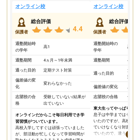
オンライン校
オンライン校
総合評価
総合評価
4.4
保護者
保護者
通塾開始時
通塾開始時の
高1
高3
の学年
学年
通塾期間
4ヵ月～1年未満
通塾期間
4ヵ月
通った目的
定期テスト対策
大学入
通った目的
対策
偏差値の変
変わらなかった
化
偏差値の変化
上がっ
志望校の合
受験していない/結果が
志望校の合格
合格し
格
出ていない
東大生ってやっぱりすご
息子は中学まではそこそ
オンラインだからこそ毎日利用でき学
いたのですが、高校に入
習習慣がついています。
ていけなくなり対面の塾
高校入学してすぐは頑張っていました
でいたので、違うアプロ
が、部活動が忙しくなって学習時間が
考えて入りました。地元