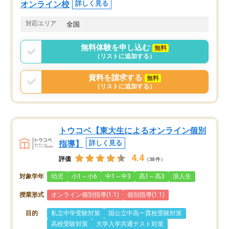
オンライン校
詳しく見る
対応エリア
全国
無料体験を申し込む
無料
（リストに追加する）
資料を請求する
無料
（リストに追加する）
トウコベ【東大生によるオンライン個別
指導】
詳しく見る
4.4
評価
（38件）
対象学年
幼児
小1～小6
中1～中3
高1～高3
浪人生
授業形式
オンライン個別指導(1:1)
個別指導(1:1)
目的
私立中学受験対策
国公立中高一貫校受験対策
高校受験対策
大学入学共通テスト対策