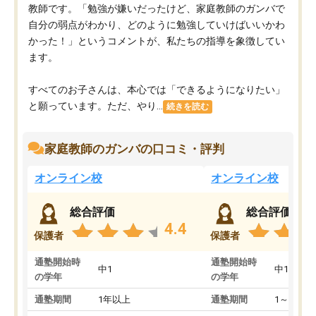
教師です。「勉強が嫌いだったけど、家庭教師のガンバで
自分の弱点がわかり、どのように勉強していけばいいかわ
かった！」というコメントが、私たちの指導を象徴してい
ます。
すべてのお子さんは、本心では「できるようになりたい」
と願っています。ただ、やり...
続きを読む
家庭教師のガンバの口コミ・評判
オンライン校
オンライン校
総合評価
総合評価
4.4
保護者
保護者
通塾開始時
通塾開始時
中1
中1
の学年
の学年
通塾期間
1年以上
通塾期間
1～3ヵ月