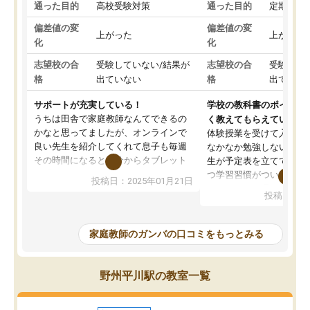
通った目的
高校受験対策
通った目的
定期テス
偏差値の変
偏差値の変
上がった
上がった
化
化
志望校の合
受験していない/結果が
志望校の合
受験して
格
出ていない
格
出ていな
サポートが充実している！
学校の教科書のポイント
うちは田舎で家庭教師なんてできるの
く教えてもらえている
かなと思ってましたが、オンラインで
体験授業を受けて入塾し
良い先生を紹介してくれて息子も毎週
なかなか勉強しない息子
その時間になると自分からタブレット
生が予定表を立ててくれ
を開いてzoomを繋げるようになりまし
つ学習習慣がついてきま
投稿日：2025年01月21日
た！5科目なんでもOKなのもとても気
オンラインで週に一度の
投稿日：20
に入っています
指導が無い日も予定表に
成績もだいぶ下の方でしたが、通い始
したり、LINEでわから
めて1年ほどだった今では平均点以上の
問できるのでとても助か
家庭教師のガンバの口コミをもっとみる
科目が増えてきました！あと1年受験ま
であるので無料の週末教室を使用しな
がら頑張って欲しいと思います！
野州平川駅の教室一覧