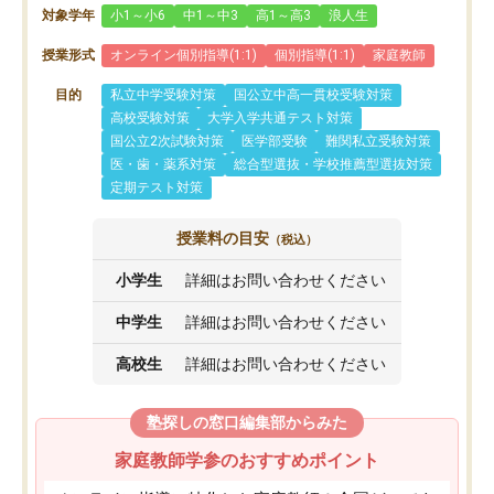
対象学年
小1～小6
中1～中3
高1～高3
浪人生
授業形式
オンライン個別指導(1:1)
個別指導(1:1)
家庭教師
目的
私立中学受験対策
国公立中高一貫校受験対策
高校受験対策
大学入学共通テスト対策
国公立2次試験対策
医学部受験
難関私立受験対策
医・歯・薬系対策
総合型選抜・学校推薦型選抜対策
定期テスト対策
授業料の目安
（税込）
小学生
詳細はお問い合わせください
中学生
詳細はお問い合わせください
高校生
詳細はお問い合わせください
塾探しの窓口編集部からみた
家庭教師学参のおすすめポイント