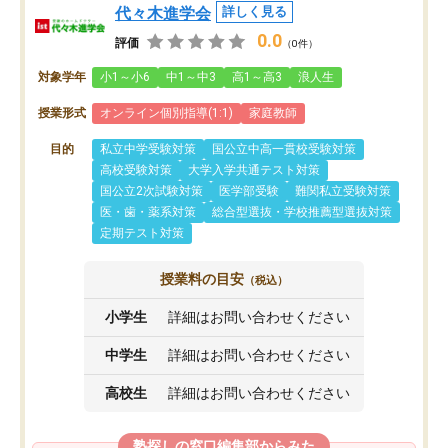
代々木進学会
詳しく見る
0.0
評価
（0件）
対象学年
小1～小6
中1～中3
高1～高3
浪人生
授業形式
オンライン個別指導(1:1)
家庭教師
目的
私立中学受験対策
国公立中高一貫校受験対策
高校受験対策
大学入学共通テスト対策
国公立2次試験対策
医学部受験
難関私立受験対策
医・歯・薬系対策
総合型選抜・学校推薦型選抜対策
定期テスト対策
授業料の目安
（税込）
小学生
詳細はお問い合わせください
中学生
詳細はお問い合わせください
高校生
詳細はお問い合わせください
塾探しの窓口編集部からみた