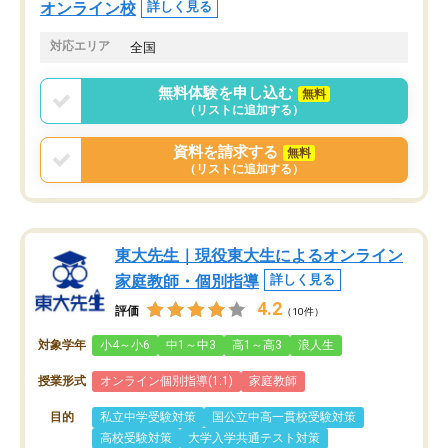
オンライン校
詳しく見る
対応エリア
全国
無料体験を申し込む
無料
（リストに追加する）
資料を請求する
無料
（リストに追加する）
東大先生｜現役東大生によるオンライン
家庭教師・個別指導
詳しく見る
4.2
評価
（10件）
対象学年
小4～小6
中1～中3
高1～高3
浪人生
授業形式
オンライン個別指導(1:1)
家庭教師
目的
私立中学受験対策
国公立中高一貫校受験対策
高校受験対策
大学入学共通テスト対策