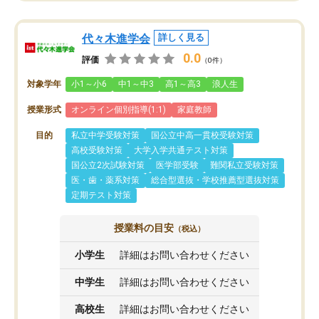
代々木進学会
詳しく見る
0.0
評価
（0件）
対象学年
小1～小6
中1～中3
高1～高3
浪人生
授業形式
オンライン個別指導(1:1)
家庭教師
目的
私立中学受験対策
国公立中高一貫校受験対策
高校受験対策
大学入学共通テスト対策
国公立2次試験対策
医学部受験
難関私立受験対策
医・歯・薬系対策
総合型選抜・学校推薦型選抜対策
定期テスト対策
授業料の目安
（税込）
小学生
詳細はお問い合わせください
中学生
詳細はお問い合わせください
高校生
詳細はお問い合わせください