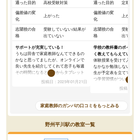
通った目的
高校受験対策
通った目的
定期テス
偏差値の変
偏差値の変
上がった
上がった
化
化
志望校の合
受験していない/結果が
志望校の合
受験して
格
出ていない
格
出ていな
サポートが充実している！
学校の教科書のポイント
うちは田舎で家庭教師なんてできるの
く教えてもらえている
かなと思ってましたが、オンラインで
体験授業を受けて入塾し
良い先生を紹介してくれて息子も毎週
なかなか勉強しない息子
その時間になると自分からタブレット
生が予定表を立ててくれ
を開いてzoomを繋げるようになりまし
つ学習習慣がついてきま
投稿日：2025年01月21日
た！5科目なんでもOKなのもとても気
オンラインで週に一度の
投稿日：20
に入っています
指導が無い日も予定表に
成績もだいぶ下の方でしたが、通い始
したり、LINEでわから
めて1年ほどだった今では平均点以上の
問できるのでとても助か
家庭教師のガンバの口コミをもっとみる
科目が増えてきました！あと1年受験ま
であるので無料の週末教室を使用しな
がら頑張って欲しいと思います！
野州平川駅の教室一覧