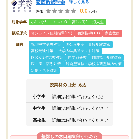
家庭教師学参
詳しく見る
0.0
評価
（0件）
対象学年
小1～小6
中1～中3
高1～高3
浪人生
授業形式
オンライン個別指導(1:1)
個別指導(1:1)
家庭教師
目的
私立中学受験対策
国公立中高一貫校受験対策
高校受験対策
大学入学共通テスト対策
国公立2次試験対策
医学部受験
難関私立受験対策
医・歯・薬系対策
総合型選抜・学校推薦型選抜対策
定期テスト対策
授業料の目安
（税込）
小学生
詳細はお問い合わせください
中学生
詳細はお問い合わせください
高校生
詳細はお問い合わせください
塾探しの窓口編集部からみた