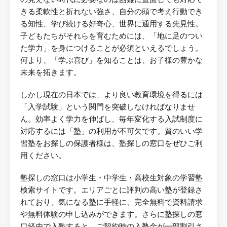
きる柔軟性と折れない強さ、自分の頭で考え行動でき
る知性、学び続ける好奇心、世界に通用する先見性。
子どもたちがそれらを育むためには、「地に足のつい
た学力」を身につけることが必須といえるでしょう。
何より、「学ぶ喜び」を知ることは、お子様の豊かな
未来を拓きます。
しかし現在の日本では、より良い教育環境を得るには
「入学試験」という関門を突破しなければなりませ
ん。効率よく学力を伸ばし、毎年変化する入試制度に
対応するには「塾」の利用が不可欠です。質のいい学
習塾をお探しの保護者様は、塾探しの窓口をぜひご利
用ください。
塾探しの窓口は小学生・中学生・高校生対象の学習塾
検索サイトです。エリアごとに評判の高い塾が登録さ
れており、気になる塾に手軽に、完全無料で資料請求
や無料体験の申し込みができます。さらに塾探しの窓
口経由で入塾すると、ご契約時の入塾金が一部割引さ