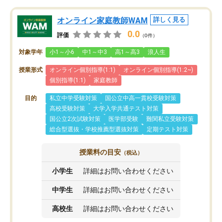
オンライン家庭教師WAM
詳しく見る
0.0
評価
（0件）
対象学年
小1～小6
中1～中3
高1～高3
浪人生
授業形式
オンライン個別指導(1:1)
オンライン個別指導(1:2~)
個別指導(1:1)
家庭教師
目的
私立中学受験対策
国公立中高一貫校受験対策
高校受験対策
大学入学共通テスト対策
国公立2次試験対策
医学部受験
難関私立受験対策
総合型選抜・学校推薦型選抜対策
定期テスト対策
授業料の目安
（税込）
小学生
詳細はお問い合わせください
中学生
詳細はお問い合わせください
高校生
詳細はお問い合わせください