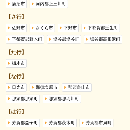
鹿沼市
河内郡上三川町
【さ行】
佐野市
さくら市
下野市
下都賀郡壬生町
下都賀郡野木町
塩谷郡塩谷町
塩谷郡高根沢町
【た行】
栃木市
【な行】
日光市
那須塩原市
那須烏山市
那須郡那須町
那須郡那珂川町
【は行】
芳賀郡益子町
芳賀郡茂木町
芳賀郡市貝町