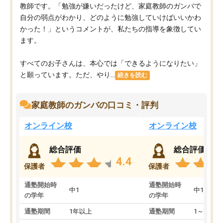
教師です。「勉強が嫌いだったけど、家庭教師のガンバで
自分の弱点がわかり、どのように勉強していけばいいかわ
かった！」というコメントが、私たちの指導を象徴してい
ます。
すべてのお子さんは、本心では「できるようになりたい」
と願っています。ただ、やり...
続きを読む
家庭教師のガンバの口コミ・評判
オンライン校
オンライン校
総合評価
総合評価
4.4
保護者
保護者
通塾開始時
通塾開始時
中1
中1
の学年
の学年
通塾期間
1年以上
通塾期間
1～3ヵ月