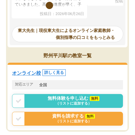
投稿日：20
で、当初は模試でD判定
ていきました。高校の進度が早く、子
していたのですが、やは
供も家に帰って勉強の話すると嫌な反
投稿日：2026年06月26日
験勉強に詳しく、先生か
応を示します。東大先生にお願いして
受け合格できました。ま
からは効率的な計画を先生が立ててく
自習室が毎日使えていつ
れるので、親としても安心です。毎日
東大先生｜現役東大生によるオンライン家庭教師・
るのが心強かったようで
使える自習室とかもあり、わからない
個別指導の口コミをもっとみる
謝です。
ところがあれば先生が回答してくれる
のも重宝しています。
野州平川駅の教室一覧
オンライン校
詳しく見る
対応エリア
全国
無料体験を申し込む
無料
（リストに追加する）
資料を請求する
無料
（リストに追加する）