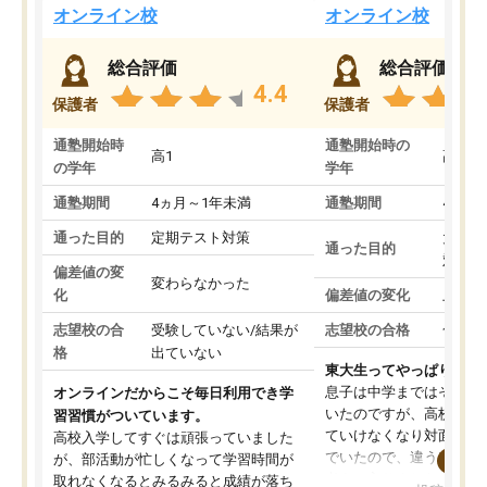
オンライン校
オンライン校
総合評価
総合評価
4.4
保護者
保護者
通塾開始時
通塾開始時の
高1
高3
の学年
学年
通塾期間
4ヵ月～1年未満
通塾期間
4ヵ月
通った目的
定期テスト対策
大学入
通った目的
対策
偏差値の変
変わらなかった
化
偏差値の変化
上がっ
志望校の合
受験していない/結果が
志望校の合格
合格し
格
出ていない
東大生ってやっぱりすご
息子は中学まではそこそ
オンラインだからこそ毎日利用でき学
いたのですが、高校に入
習習慣がついています。
ていけなくなり対面の塾
高校入学してすぐは頑張っていました
でいたので、違うアプロ
が、部活動が忙しくなって学習時間が
考えて入りました。地元
取れなくなるとみるみると成績が落ち