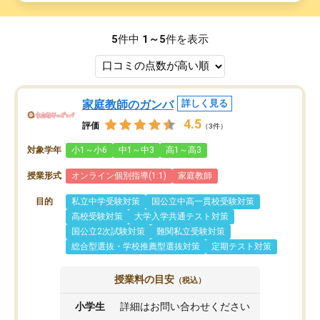
5
件中
1～5
件を表示
家庭教師のガンバ
詳しく見る
4.5
評価
（3件）
対象学年
小1～小6
中1～中3
高1～高3
授業形式
オンライン個別指導(1:1)
家庭教師
目的
私立中学受験対策
国公立中高一貫校受験対策
高校受験対策
大学入学共通テスト対策
国公立2次試験対策
難関私立受験対策
総合型選抜・学校推薦型選抜対策
定期テスト対策
授業料の目安
（税込）
小学生
詳細はお問い合わせください