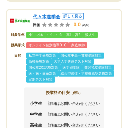
代々木進学会
詳しく見る
0.0
評価
（0件）
対象学年
小1～小6
中1～中3
高1～高3
浪人生
授業形式
オンライン個別指導(1:1)
家庭教師
目的
私立中学受験対策
国公立中高一貫校受験対策
高校受験対策
大学入学共通テスト対策
国公立2次試験対策
医学部受験
難関私立受験対策
医・歯・薬系対策
総合型選抜・学校推薦型選抜対策
定期テスト対策
授業料の目安
（税込）
小学生
詳細はお問い合わせください
中学生
詳細はお問い合わせください
高校生
詳細はお問い合わせください