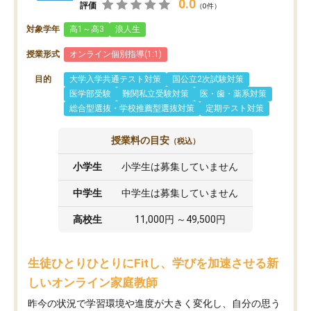
0.0
評価
（0件）
対象学年
高1～高3
浪人生
授業形式
オンライン個別指導(1:1)
目的
大学入学共通テスト対策
国公立2次試験対策
医学部受験
難関私立受験対策
医・歯・薬系対策
総合型選抜・学校推薦型選抜対策
定期テスト対策
授業料の目安
（税込）
小学生
小学生は募集していません
中学生
中学生は募集していません
高校生
11,000円 ～49,500円
生徒ひとりひとりにFitし、学びを加速させる新
しいオンライン家庭教師
昨今の状況で学習環境や進度が大きく変化し、自分の思う