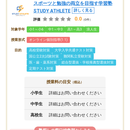
スポーツと勉強の両立を目指す学習塾
STUDY ATHLETE
詳しく見る
0.0
評価
（0件）
対象学年
小1～小6
中1～中3
高1～高3
浪人生
授業形式
オンライン個別指導(1:1)
目的
高校受験対策
大学入学共通テスト対策
国公立2次試験対策
難関私立受験対策
医・歯・薬系対策
総合型選抜・学校推薦型選抜対策
定期テスト対策
授業料の目安
（税込）
小学生
詳細はお問い合わせください
中学生
詳細はお問い合わせください
高校生
詳細はお問い合わせください