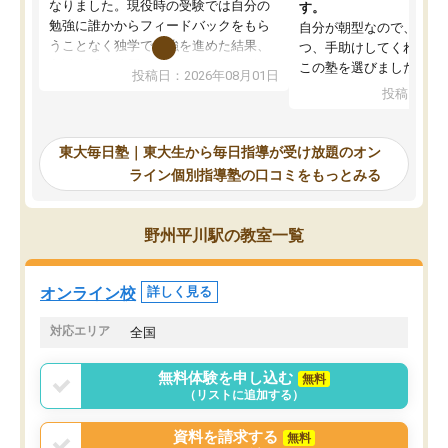
なりました。現役時の受験では自分の
す。
勉強に誰かからフィードバックをもら
自分が朝型なので、自習
うことなく独学で勉強を進めた結果、
つ、手助けしてくれる設
入試本番に地歴の学習が間に合わず不
この塾を選びました。
投稿日：2026年08月01日
合格となってしまいました。その経験
投稿日：20
を踏まえ、浪人が決まった際に勉強計
画を考えてもらえる塾を探した結果、
東大毎日塾にたどり着きました。学習
東大毎日塾｜東大生から毎日指導が受け放題のオン
の長期計画や日々の勉強のやり方につ
ライン個別指導塾の口コミをもっとみる
いて客観的なアドバイスをいただけた
ので、自信をもって受験勉強を進める
ことができました。自分のように勉強
野州平川駅の教室一覧
のやり方や進捗管理で苦労している方
には特におすすめしたい塾です。
オンライン校
詳しく見る
対応エリア
全国
無料体験を申し込む
無料
（リストに追加する）
資料を請求する
無料