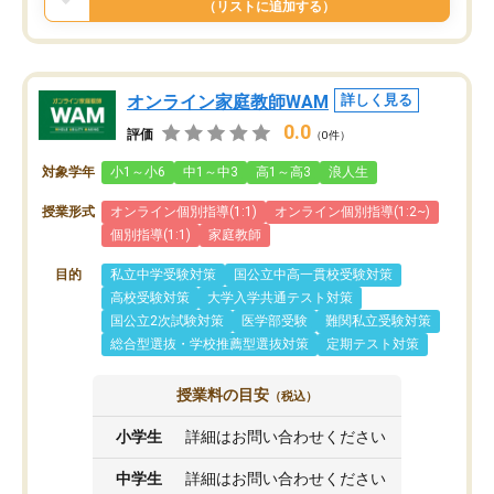
（リストに追加する）
オンライン家庭教師WAM
詳しく見る
0.0
評価
（0件）
対象学年
小1～小6
中1～中3
高1～高3
浪人生
授業形式
オンライン個別指導(1:1)
オンライン個別指導(1:2~)
個別指導(1:1)
家庭教師
目的
私立中学受験対策
国公立中高一貫校受験対策
高校受験対策
大学入学共通テスト対策
国公立2次試験対策
医学部受験
難関私立受験対策
総合型選抜・学校推薦型選抜対策
定期テスト対策
授業料の目安
（税込）
小学生
詳細はお問い合わせください
中学生
詳細はお問い合わせください