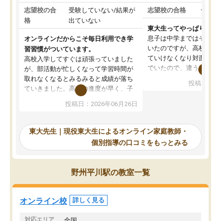
志望校の合
受験していない/結果が
志望校の合格
合格し
格
出ていない
東大生ってやっぱりすご
息子は中学まではそこそ
オンラインだからこそ毎日利用でき学
いたのですが、高校に入
習習慣がついています。
ていけなくなり対面の塾
高校入学してすぐは頑張っていました
でいたので、違うアプロ
が、部活動が忙しくなって学習時間が
考えて入りました。地元
取れなくなるとみるみると成績が落ち
投稿日：20
で、当初は模試でD判定
ていきました。高校の進度が早く、子
していたのですが、やは
供も家に帰って勉強の話すると嫌な反
投稿日：2026年06月26日
験勉強に詳しく、先生か
応を示します。東大先生にお願いして
受け合格できました。ま
からは効率的な計画を先生が立ててく
自習室が毎日使えていつ
れるので、親としても安心です。毎日
東大先生｜現役東大生によるオンライン家庭教師・
るのが心強かったようで
使える自習室とかもあり、わからない
個別指導の口コミをもっとみる
謝です。
ところがあれば先生が回答してくれる
のも重宝しています。
野州平川駅の教室一覧
オンライン校
詳しく見る
対応エリア
全国