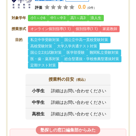
0.0
評価
（0件）
対象学年
小1～小6
中1～中3
高1～高3
浪人生
授業形式
オンライン個別指導(1:1)
個別指導(1:1)
家庭教師
目的
私立中学受験対策
国公立中高一貫校受験対策
高校受験対策
大学入学共通テスト対策
国公立2次試験対策
医学部受験
難関私立受験対策
医・歯・薬系対策
総合型選抜・学校推薦型選抜対策
定期テスト対策
授業料の目安
（税込）
小学生
詳細はお問い合わせください
中学生
詳細はお問い合わせください
高校生
詳細はお問い合わせください
塾探しの窓口編集部からみた