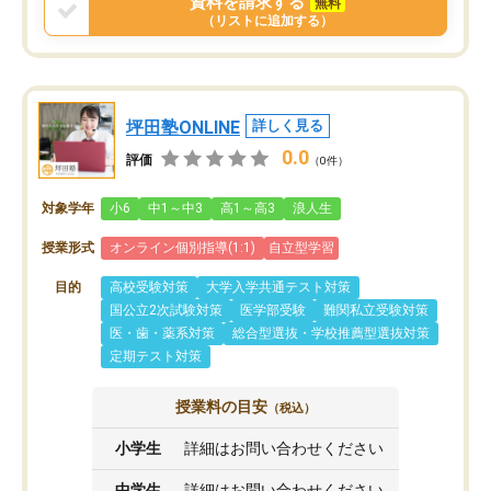
資料を請求する
無料
（リストに追加する）
坪田塾ONLINE
詳しく見る
0.0
評価
（0件）
対象学年
小6
中1～中3
高1～高3
浪人生
授業形式
オンライン個別指導(1:1)
自立型学習
目的
高校受験対策
大学入学共通テスト対策
国公立2次試験対策
医学部受験
難関私立受験対策
医・歯・薬系対策
総合型選抜・学校推薦型選抜対策
定期テスト対策
授業料の目安
（税込）
小学生
詳細はお問い合わせください
中学生
詳細はお問い合わせください