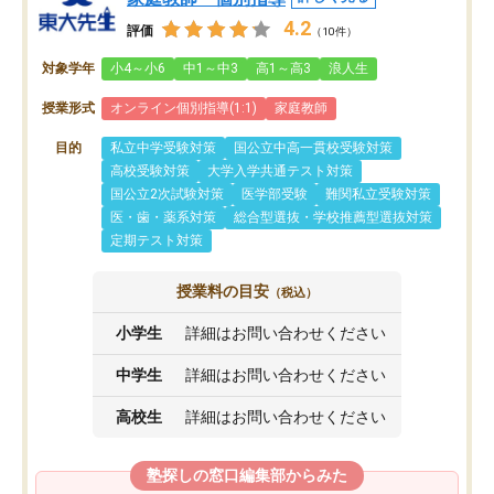
4.2
評価
（10件）
対象学年
小4～小6
中1～中3
高1～高3
浪人生
授業形式
オンライン個別指導(1:1)
家庭教師
目的
私立中学受験対策
国公立中高一貫校受験対策
高校受験対策
大学入学共通テスト対策
国公立2次試験対策
医学部受験
難関私立受験対策
医・歯・薬系対策
総合型選抜・学校推薦型選抜対策
定期テスト対策
授業料の目安
（税込）
小学生
詳細はお問い合わせください
中学生
詳細はお問い合わせください
高校生
詳細はお問い合わせください
塾探しの窓口編集部からみた