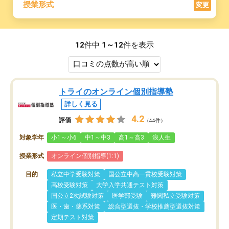
授業形式
変更
12
件中
1～12
件を表示
トライのオンライン個別指導塾
詳しく見る
4.2
評価
（44件）
対象学年
小1～小6
中1～中3
高1～高3
浪人生
授業形式
オンライン個別指導(1:1)
目的
私立中学受験対策
国公立中高一貫校受験対策
高校受験対策
大学入学共通テスト対策
国公立2次試験対策
医学部受験
難関私立受験対策
医・歯・薬系対策
総合型選抜・学校推薦型選抜対策
定期テスト対策