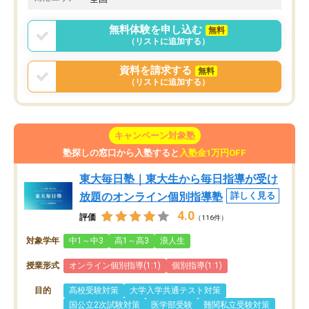
無料体験を申し込む
無料
（リストに追加する）
資料を請求する
無料
（リストに追加する）
キャンペーン対象塾
塾探しの窓口から入塾すると
入塾金1万円OFF
東大毎日塾｜東大生から毎日指導が受け
放題のオンライン個別指導塾
詳しく見る
4.0
評価
（116件）
対象学年
中1～中3
高1～高3
浪人生
授業形式
オンライン個別指導(1:1)
個別指導(1:1)
目的
高校受験対策
大学入学共通テスト対策
国公立2次試験対策
医学部受験
難関私立受験対策