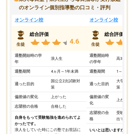
のオンライン個別指導塾の口コミ・評判
オンライン校
オンライン校
総合評価
総合評価
4.6
生徒
生徒
通塾開始時の学
通塾開始時
浪人生
高3
年
の学年
通塾期間
4ヵ月～1年未満
通塾期間
1～3ヵ月
国公立2次試験対
大学入学
通った目的
通った目的
策
策
偏差値の変化
上がった
偏差値の変
上がった
化
志望校の合格
合格した
志望校の合
受験して
自身をもって受験勉強を進められてよ
格
出ていな
かったです。
浪人をしていた時にこの塾でお世話に
いいとは思いますが、料