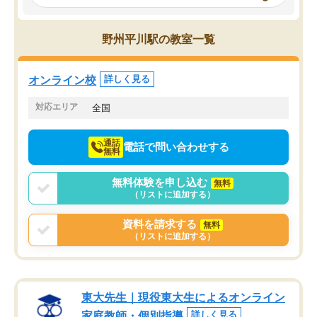
み、徐々に成績が上がったらいいなと
していました。一生を左
思っていました。何が今足りないのか
スト、多少お金がかかっ
を的確に指導いただき、子どももびっ
思い切って入塾してよか
野州平川駅の教室一覧
くりするほど楽しんでやる気を持って
塾を受けています。狙い通り、少しず
つ成績も上がり、苦手意識も無くなっ
オンライン校
詳しく見る
てきたので、さらに苦手な数学も追加
でお願いしました。来年の高校受験に
対応エリア
全国
向けて頑張っています。
通話
電話で問い合わせする
無料
無料体験を申し込む
無料
（リストに追加する）
資料を請求する
無料
（リストに追加する）
東大先生｜現役東大生によるオンライン
家庭教師・個別指導
詳しく見る