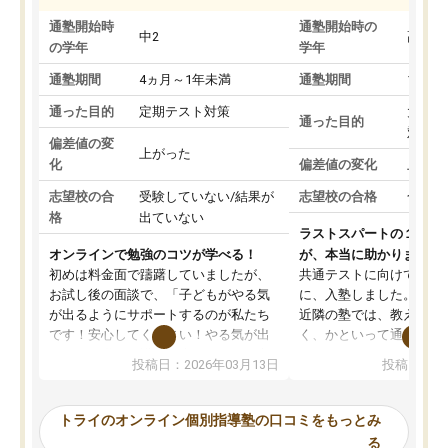
通塾開始時
通塾開始時の
中2
高3
の学年
学年
通塾期間
4ヵ月～1年未満
通塾期間
1～3
通った目的
定期テスト対策
大学入
通った目的
対策
偏差値の変
上がった
化
偏差値の変化
上がっ
志望校の合
受験していない/結果が
志望校の合格
合格し
格
出ていない
ラストスパートの１か月
オンラインで勉強のコツが学べる！
が、本当に助かりました
初めは料金面で躊躇していましたが、
共通テストに向けての追
お試し後の面談で、「子どもがやる気
に、入塾しました。田舎
が出るようにサポートするのが私たち
近隣の塾では、教えても
です！安心してください！やる気が出
く、かといって通うには
ないのは私たち講師の責任です」と言
が、トライならオンライ
投稿日：2026年03月13日
投稿日：20
ってくださり、確かに！と考えて、思
可能なので本当に助かり
い切って入塾しました。英語が苦手だ
テストの内容重視でした
ったんですが、学生の先生から学ぶこ
らないところをピンポイ
トライのオンライン個別指導塾の口コミをもっとみ
とで、勉強のコツみたいなものをつか
頂いて、とてもわかりや
る