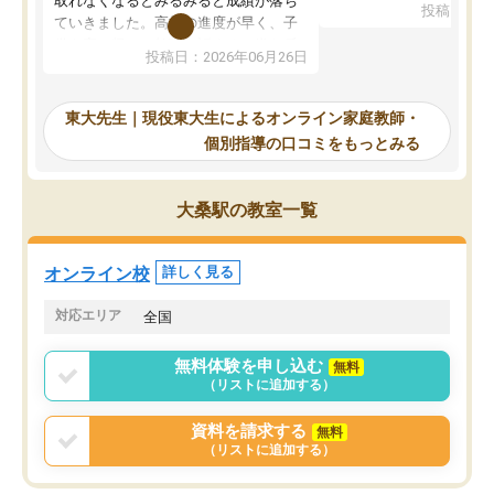
取れなくなるとみるみると成績が落ち
投稿日：20
で、当初は模試でD判定
ていきました。高校の進度が早く、子
していたのですが、やは
供も家に帰って勉強の話すると嫌な反
投稿日：2026年06月26日
験勉強に詳しく、先生か
応を示します。東大先生にお願いして
受け合格できました。ま
からは効率的な計画を先生が立ててく
自習室が毎日使えていつ
れるので、親としても安心です。毎日
東大先生｜現役東大生によるオンライン家庭教師・
るのが心強かったようで
使える自習室とかもあり、わからない
個別指導の口コミをもっとみる
謝です。
ところがあれば先生が回答してくれる
のも重宝しています。
大桑駅の教室一覧
オンライン校
詳しく見る
対応エリア
全国
無料体験を申し込む
無料
（リストに追加する）
資料を請求する
無料
（リストに追加する）