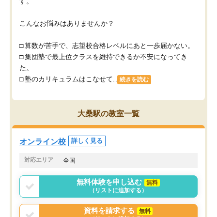
す。
こんなお悩みはありませんか？
□ 算数が苦手で、志望校合格レベルにあと一歩届かない。
□ 集団塾で最上位クラスを維持できるか不安になってき
た。
□ 塾のカリキュラムはこなせて...
続きを読む
大桑駅の教室一覧
オンライン校
詳しく見る
対応エリア
全国
無料体験を申し込む
無料
（リストに追加する）
資料を請求する
無料