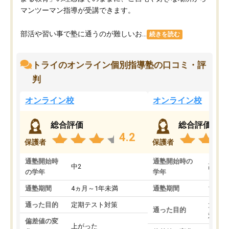
マンツーマン指導が受講できます。
部活や習い事で塾に通うのが難しいお...
続きを読む
トライのオンライン個別指導塾の口コミ・評
判
オンライン校
オンライン校
総合評価
総合評価
4.2
保護者
保護者
通塾開始時
通塾開始時の
中2
高3
の学年
学年
通塾期間
4ヵ月～1年未満
通塾期間
1～3
通った目的
定期テスト対策
大学入
通った目的
対策
偏差値の変
上がった