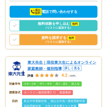
向けて頑張っています。
通話
電話で問い合わせする
無料
無料体験を申し込む
無料
（リストに追加する）
資料を請求する
無料
（リストに追加する）
東大先生｜現役東大生によるオンライン
家庭教師・個別指導
詳しく見る
4.2
評価
（10件）
対象学年
小4～小6
中1～中3
高1～高3
浪人生
授業形式
オンライン個別指導(1:1)
家庭教師
目的
私立中学受験対策
国公立中高一貫校受験対策
高校受験対策
大学入学共通テスト対策