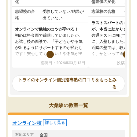
化
偏差値の変化
上がっ
志望校の合
受験していない/結果が
志望校の合格
合格し
格
出ていない
ラストスパートの１か月
オンラインで勉強のコツが学べる！
が、本当に助かりました
初めは料金面で躊躇していましたが、
共通テストに向けての追
お試し後の面談で、「子どもがやる気
に、入塾しました。田舎
が出るようにサポートするのが私たち
近隣の塾では、教えても
です！安心してください！やる気が出
く、かといって通うには
ないのは私たち講師の責任です」と言
が、トライならオンライ
投稿日：2026年03月13日
投稿日：20
ってくださり、確かに！と考えて、思
可能なので本当に助かり
い切って入塾しました。英語が苦手だ
テストの内容重視でした
ったんですが、学生の先生から学ぶこ
らないところをピンポイ
トライのオンライン個別指導塾の口コミをもっとみ
とで、勉強のコツみたいなものをつか
頂いて、とてもわかりや
る
み、徐々に成績が上がったらいいなと
していました。一生を左
思っていました。何が今足りないのか
スト、多少お金がかかっ
を的確に指導いただき、子どももびっ
思い切って入塾してよか
大桑駅の教室一覧
くりするほど楽しんでやる気を持って
塾を受けています。狙い通り、少しず
つ成績も上がり、苦手意識も無くなっ
オンライン校
詳しく見る
てきたので、さらに苦手な数学も追加
でお願いしました。来年の高校受験に
対応エリア
全国