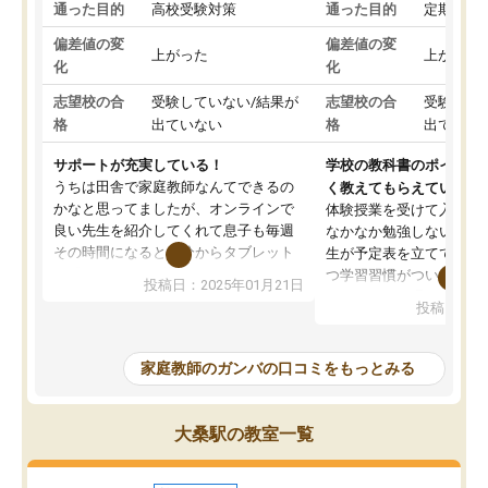
通った目的
高校受験対策
通った目的
定期テス
偏差値の変
偏差値の変
上がった
上がった
化
化
志望校の合
受験していない/結果が
志望校の合
受験して
格
出ていない
格
出ていな
サポートが充実している！
学校の教科書のポイント
うちは田舎で家庭教師なんてできるの
く教えてもらえている
かなと思ってましたが、オンラインで
体験授業を受けて入塾し
良い先生を紹介してくれて息子も毎週
なかなか勉強しない息子
その時間になると自分からタブレット
生が予定表を立ててくれ
を開いてzoomを繋げるようになりまし
つ学習習慣がついてきま
投稿日：2025年01月21日
た！5科目なんでもOKなのもとても気
オンラインで週に一度の
投稿日：20
に入っています
指導が無い日も予定表に
成績もだいぶ下の方でしたが、通い始
したり、LINEでわから
めて1年ほどだった今では平均点以上の
問できるのでとても助か
家庭教師のガンバの口コミをもっとみる
科目が増えてきました！あと1年受験ま
であるので無料の週末教室を使用しな
がら頑張って欲しいと思います！
大桑駅の教室一覧