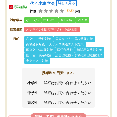
代々木進学会
詳しく見る
0.0
評価
（0件）
対象学年
小1～小6
中1～中3
高1～高3
浪人生
授業形式
オンライン個別指導(1:1)
家庭教師
目的
私立中学受験対策
国公立中高一貫校受験対策
高校受験対策
大学入学共通テスト対策
国公立2次試験対策
医学部受験
難関私立受験対策
医・歯・薬系対策
総合型選抜・学校推薦型選抜対策
定期テスト対策
授業料の目安
（税込）
小学生
詳細はお問い合わせください
中学生
詳細はお問い合わせください
高校生
詳細はお問い合わせください
塾探しの窓口編集部からみた