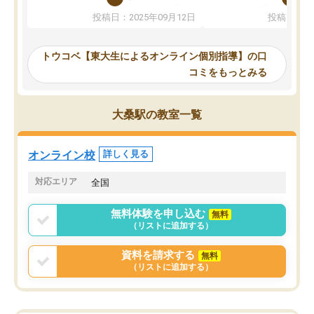
か、オプションは付帯するかなど選ぶ
教科でも)。受講科目や
投稿日：2025年09月12日
投稿日：20
事が出来ました。
めれるので、個人に合っ
講師とのマッチング後講師との初回ミ
ると思います。カリキュ
ーティングを行い、その講師で良いか
いなのがあり(有料)、受
トウコベ【東大生によるオンライン個別指導】の口
他の講師を希望するか子供との相性も
ことをどんなスケジュー
コミをもっとみる
見てから講師を決定する事ができま
くか相談したのですが、
す。
ち期待したものではなく
うちの子は、初回面談の講師の方で決
内容でした。それでも明
大桑駅の教室一覧
定しました。
やる気も出ましたし、苦
くなってきたようなので
オンラインツールを使用した単語帳の
お願いして良かったと思
オンライン校
詳しく見る
共有があり宿題もそちらで出される形
も合わなければチェンジ
でした。
娘は3科目ともずっと同
対応エリア
全国
2ヶ月で担当講師の方がお辞めになると
言う事で講師変更の申し出があり、あ
無料体験を申し込む
無料
まりに短期での変更だった為、塾に通
（リストに追加する）
う事にして退会しました。遅れも取り
戻せ、授業内容や講師の方は良かった
資料を請求する
無料
と思います。
（リストに追加する）