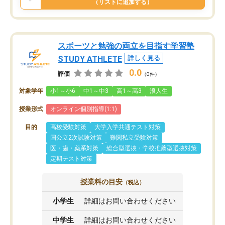
（リストに追加する）
スポーツと勉強の両立を目指す学習塾
STUDY ATHLETE
詳しく見る
0.0
評価
（0件）
対象学年
小1～小6
中1～中3
高1～高3
浪人生
授業形式
オンライン個別指導(1:1)
目的
高校受験対策
大学入学共通テスト対策
国公立2次試験対策
難関私立受験対策
医・歯・薬系対策
総合型選抜・学校推薦型選抜対策
定期テスト対策
授業料の目安
（税込）
小学生
詳細はお問い合わせください
中学生
詳細はお問い合わせください