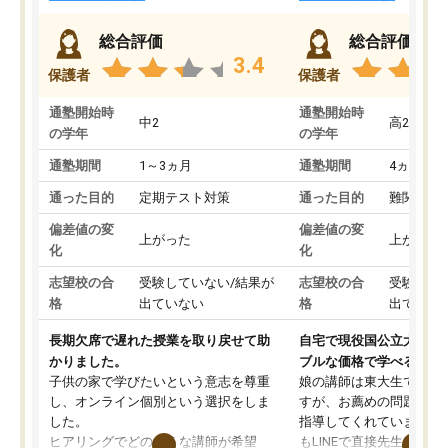
総合評価
総合評価
3.4
保護者
保護者
通塾開始時
通塾開始時
中2
高2
の学年
の学年
通塾期間
1～3ヵ月
通塾期間
4ヵ月～1
通った目的
定期テスト対策
通った目的
難関私立
偏差値の変
偏差値の変
上がった
上がった
化
化
志望校の合
受験していない/結果が
志望校の合
受験して
格
出ていない
格
出ていな
長期欠席で遅れた授業を取り戻せて助
自宅で現役国公立大学生
かりました。
ブルな価格で学べる
子供の家で学びたいという意志を尊重
娘の講師は東大生では無
し、オンライン個別という選択をしま
すが、お薦めの問題集や
した。
指導してくれています。2
ヒアリングでどのような講師が希望
もLINEで直接先生に質問