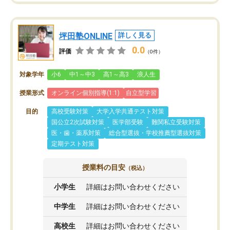
坪田塾ONLINE
詳しく見る
0.0
評価
（0件）
対象学年
小6
中1～中3
高1～高3
浪人生
授業形式
オンライン個別指導(1:1)
自立型学習
目的
高校受験対策
大学入学共通テスト対策
国公立2次試験対策
医学部受験
難関私立受験対策
医・歯・薬系対策
総合型選抜・学校推薦型選抜対策
定期テスト対策
授業料の目安
（税込）
小学生
詳細はお問い合わせください
中学生
詳細はお問い合わせください
高校生
詳細はお問い合わせください