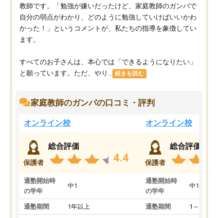
教師です。「勉強が嫌いだったけど、家庭教師のガンバで
自分の弱点がわかり、どのように勉強していけばいいかわ
かった！」というコメントが、私たちの指導を象徴してい
ます。
すべてのお子さんは、本心では「できるようになりたい」
と願っています。ただ、やり...
続きを読む
家庭教師のガンバの口コミ・評判
オンライン校
オンライン校
総合評価
総合評価
4.4
保護者
保護者
通塾開始時
通塾開始時
中1
中1
の学年
の学年
通塾期間
1年以上
通塾期間
1～3ヵ月