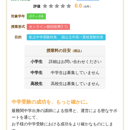
0.0
評価
（0件）
対象学年
小1～小6
授業形式
オンライン個別指導(1:1)
目的
私立中学受験対策
国公立中高一貫校受験対策
授業料の目安
（税込）
小学生
詳細はお問い合わせください
中学生
中学生は募集していません
高校生
高校生は募集していません
中学受験の成功を、もっと確かに。
最難関中学出身の講師による指導と、運営による密なサポ
ートを通じて、
お子様の中学受験における成功をより確かなものにしま