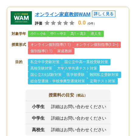
オンライン家庭教師WAM
詳しく見る
0.0
評価
（0件）
対象学年
小1～小6
中1～中3
高1～高3
浪人生
授業形式
オンライン個別指導(1:1)
オンライン個別指導(1:2~)
個別指導(1:1)
家庭教師
目的
私立中学受験対策
国公立中高一貫校受験対策
高校受験対策
大学入学共通テスト対策
国公立2次試験対策
医学部受験
難関私立受験対策
総合型選抜・学校推薦型選抜対策
定期テスト対策
授業料の目安
（税込）
小学生
詳細はお問い合わせください
中学生
詳細はお問い合わせください
高校生
詳細はお問い合わせください