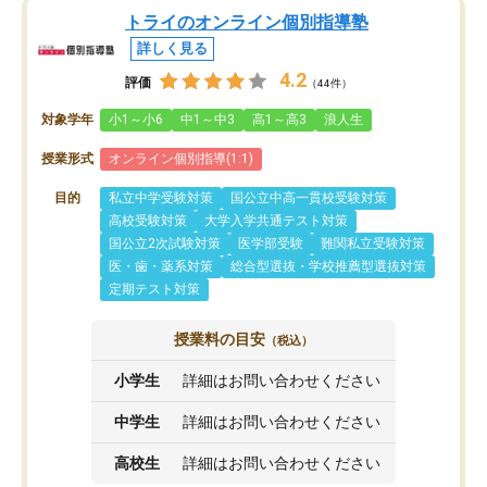
トライのオンライン個別指導塾
詳しく見る
4.2
評価
（44件）
対象学年
小1～小6
中1～中3
高1～高3
浪人生
授業形式
オンライン個別指導(1:1)
目的
私立中学受験対策
国公立中高一貫校受験対策
高校受験対策
大学入学共通テスト対策
国公立2次試験対策
医学部受験
難関私立受験対策
医・歯・薬系対策
総合型選抜・学校推薦型選抜対策
定期テスト対策
授業料の目安
（税込）
小学生
詳細はお問い合わせください
中学生
詳細はお問い合わせください
高校生
詳細はお問い合わせください