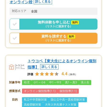
オンライン校
詳しく見る
対応エリア
全国
無料体験を申し込む
無料
（リストに追加する）
資料を請求する
無料
（リストに追加する）
トウコベ【東大生によるオンライン個別
指導】
詳しく見る
4.4
評価
（38件）
対象学年
幼児
小1～小6
中1～中3
高1～高3
浪人生
授業形式
オンライン個別指導(1:1)
個別指導(1:1)
目的
私立中学受験対策
国公立中高一貫校受験対策
高校受験対策
大学入学共通テスト対策