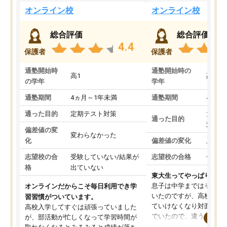
オンライン校
オンライン校
総合評価
総合評価
4.4
保護者
保護者
通塾開始時
通塾開始時の
高1
高3
の学年
学年
通塾期間
4ヵ月～1年未満
通塾期間
4ヵ月
通った目的
定期テスト対策
大学入
通った目的
対策
偏差値の変
変わらなかった
化
偏差値の変化
上がっ
志望校の合
受験していない/結果が
志望校の合格
合格し
格
出ていない
東大生ってやっぱりすご
息子は中学まではそこそ
オンラインだからこそ毎日利用でき学
いたのですが、高校に入
習習慣がついています。
ていけなくなり対面の塾
高校入学してすぐは頑張っていました
でいたので、違うアプロ
が、部活動が忙しくなって学習時間が
考えて入りました。地元