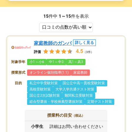
15
件中
1～15
件を表示
家庭教師のガンバ
詳しく見る
4.5
評価
（3件）
対象学年
小1～小6
中1～中3
高1～高3
授業形式
オンライン個別指導(1:1)
家庭教師
目的
私立中学受験対策
国公立中高一貫校受験対策
高校受験対策
大学入学共通テスト対策
国公立2次試験対策
難関私立受験対策
総合型選抜・学校推薦型選抜対策
定期テスト対策
授業料の目安
（税込）
小学生
詳細はお問い合わせください