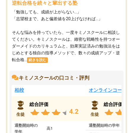
逆転合格を続々と輩出する塾
「勉強しても、成績が上がらない…」
「志望校まで、あと偏差値を20上げなければ…」
そんな悩みを持っていたら、一度キミノスクールに相談し
てください。キミノスクールは、緻密な戦略性を持つオー
ダーメイドのカリキュラムと、効果実証済みの勉強法をは
じめとする独自の指導メソッドで、数々の成績アップ・逆
転合格...
続きを読む
キミノスクールの口コミ・評判
柏校
オンラインコース
総合評価
総合評価
4.2
生徒
生徒
通塾開始時の
通塾開始時の学年
中
高1
学年