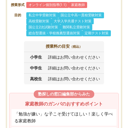
授業形式
オンライン個別指導(1:1)
家庭教師
目的
私立中学受験対策
国公立中高一貫校受験対策
高校受験対策
大学入学共通テスト対策
国公立2次試験対策
難関私立受験対策
総合型選抜・学校推薦型選抜対策
定期テスト対策
授業料の目安
（税込）
小学生
詳細はお問い合わせください
中学生
詳細はお問い合わせください
高校生
詳細はお問い合わせください
塾探しの窓口編集部からみた
家庭教師のガンバのおすすめポイント
「勉強が嫌い」な子こそ受けてほしい！楽しく学べ
る家庭教師