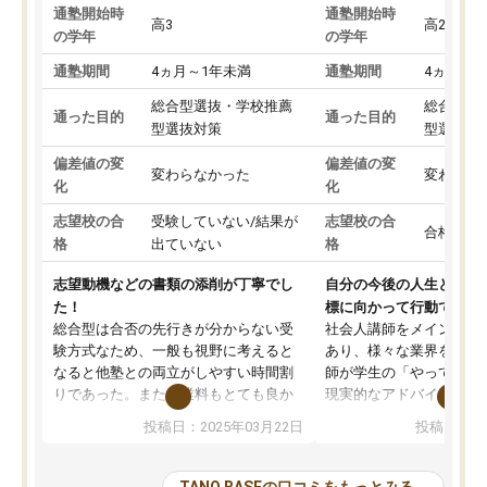
通塾開始時
通塾開始時
高3
高2
の学年
の学年
通塾期間
4ヵ月～1年未満
通塾期間
4ヵ月～1
総合型選抜・学校推薦
総合型選
通った目的
通った目的
型選抜対策
型選抜対
偏差値の変
偏差値の変
変わらなかった
変わらな
化
化
志望校の合
受験していない/結果が
志望校の合
合格した
格
出ていない
格
志望動機などの書類の添削が丁寧でし
自分の今後の人生と真剣
た！
標に向かって行動できる
総合型は合否の先行きが分からない受
社会人講師をメインとし
験方式なため、一般も視野に考えると
あり、様々な業界を経験
なると他塾との両立がしやすい時間割
師が学生の「やってみた
りであった。また授業料もとても良か
現実的なアドバイスを行
った。
す。基本応援ベースなの
投稿日：2025年03月22日
投稿日：20
総合型の多くの塾は大学生が見ること
分野について学生知識で
が多いが、はたらく部総合型コースは
い部分まで深ぼる事が出
大学生の目だけでなく、数人の大人に
総合型選抜対策として志