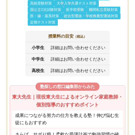
高校受験対策
大学入学共通テスト対策
国公立2次試験対策
医学部受験
難関私立受験対策
医・歯・薬系対策
総合型選抜・学校推薦型選抜対策
定期テスト対策
授業料の目安
（税込）
小学生
詳細はお問い合わせください
中学生
詳細はお問い合わせください
高校生
詳細はお問い合わせください
塾探しの窓口編集部からみた
東大先生｜現役東大生によるオンライン家庭教師・
個別指導のおすすめポイント
成果につながる努力の仕方を教える塾！伸び悩む生
徒にもおすすめ
さらば、サボり癖！柔軟な受講計画で勉強習慣の確