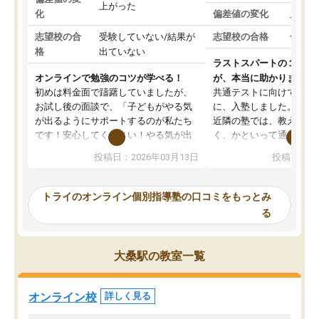
上がった
化
偏差値の変化
上がっ
志望校の合
受験していない/結果が
志望校の合格
合格し
格
出ていない
ラストスパートの１か月
オンラインで勉強のコツが学べる！
が、本当に助かりました
初めは料金面で躊躇していましたが、
共通テストに向けての追
お試し後の面談で、「子どもがやる気
に、入塾しました。田舎
が出るようにサポートするのが私たち
近隣の塾では、教えても
です！安心してください！やる気が出
く、かといって通うには
ないのは私たち講師の責任です」と言
が、トライならオンライ
投稿日：2026年03月13日
投稿日：20
ってくださり、確かに！と考えて、思
可能なので本当に助かり
い切って入塾しました。英語が苦手だ
テストの内容重視でした
ったんですが、学生の先生から学ぶこ
らないところをピンポイ
トライのオンライン個別指導塾の口コミをもっとみ
とで、勉強のコツみたいなものをつか
頂いて、とてもわかりや
る
み、徐々に成績が上がったらいいなと
していました。一生を左
思っていました。何が今足りないのか
スト、多少お金がかかっ
を的確に指導いただき、子どももびっ
思い切って入塾してよか
大桑駅の教室一覧
くりするほど楽しんでやる気を持って
塾を受けています。狙い通り、少しず
つ成績も上がり、苦手意識も無くなっ
オンライン校
詳しく見る
てきたので、さらに苦手な数学も追加