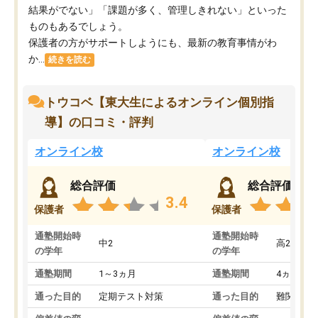
結果がでない」「課題が多く、管理しきれない」といった
ものもあるでしょう。
保護者の方がサポートしようにも、最新の教育事情がわ
か...
続きを読む
トウコベ【東大生によるオンライン個別指
導】の口コミ・評判
オンライン校
オンライン校
総合評価
総合評価
3.4
保護者
保護者
通塾開始時
通塾開始時
中2
高2
の学年
の学年
通塾期間
1～3ヵ月
通塾期間
4ヵ月～1
通った目的
定期テスト対策
通った目的
難関私立