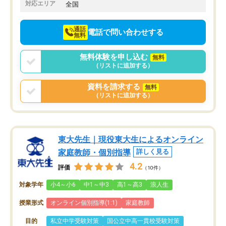
でお願いしました。来年の高校受験に
対応エリア
全国
向けて頑張っています。
通話
電話で問い合わせする
無料
無料体験を申し込む
無料
（リストに追加する）
資料を請求する
無料
（リストに追加する）
東大先生｜現役東大生によるオンライン
家庭教師・個別指導
詳しく見る
4.2
評価
（10件）
対象学年
小4～小6
中1～中3
高1～高3
浪人生
授業形式
オンライン個別指導(1:1)
家庭教師
目的
私立中学受験対策
国公立中高一貫校受験対策