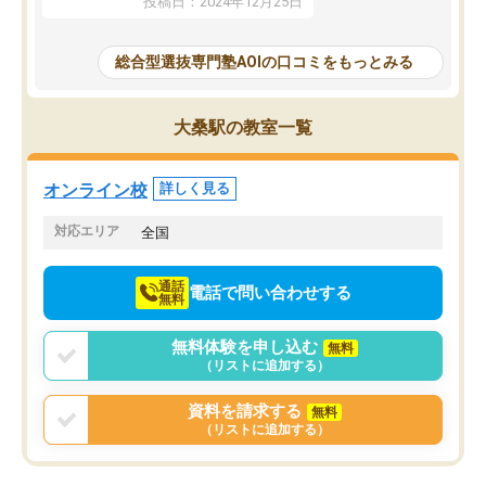
投稿日：2024年12月25日
思いました。
るなぁと強く感じることできました。
AOIでは、カウンセリン
また、他の先生の意見も聞いてみたい
で、AO入試を改めて知
と相談すると、他の先生も紹介してく
総合型選抜専門塾AOIの口コミをもっとみる
それに対しての具体的な
ださり、客観的なアドバイスもいただ
ことでした。更に子供の
くことができました（志望理由・自己
る適正等についても詳し
PR等の添削において）。そして、なに
大桑駅の教室一覧
でき、メンターの方々も
より自習室が解放されている点がよか
けてらっしゃいますので
ったです。友達と好きな時間に自習
せることができました。
し、お互いを高めあえる環境がありま
オンライン校
詳しく見る
した。
対応エリア
全国
通話
電話で問い合わせする
無料
無料体験を申し込む
無料
（リストに追加する）
資料を請求する
無料
（リストに追加する）