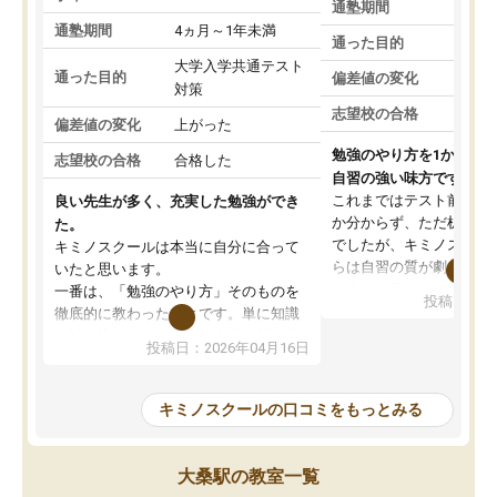
通塾期間
通塾期間
4ヵ月～1年未満
通った目的
大学入学共通テスト
通った目的
偏差値の変化
対策
志望校の合格
偏差値の変化
上がった
勉強のやり方を1から教
志望校の合格
合格した
自習の強い味方です。
これまではテスト前に何
良い先生が多く、充実した勉強ができ
か分からず、ただ机に座
た。
でしたが、キミノスクー
キミノスクールは本当に自分に合って
らは自習の質が劇的に変
いたと思います。
先生が毎日何をすべきか
一番は、「勉強のやり方」そのものを
投稿日：20
を明確にしてくれるので
徹底的に教わったことです。単に知識
ずに学習に取り組めるよ
を詰め込むのではなく、自学自習の習
投稿日：2026年04月16日
が一番の収穫です。
慣が身につくよう並走してくれるの
授業で教えてもらうとい
で、通塾日以外も机に向かうのが苦で
の仕方をコーチングして
はなくなりました。
キミノスクールの口コミをもっとみる
ルなので、家での学習習
身につきました。結果と
講師の方との距離も近く、親身なコー
た英語の偏差値が10以上
チングのおかげで、停滞期もモチベー
大桑駅の教室一覧
していた公立高校に無事
ションを維持できました。「やらされ