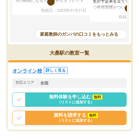
その時間になると自分からタブレット
生が予定表を立ててくれ
を開いてzoomを繋げるようになりまし
つ学習習慣がついてきま
投稿日：2025年01月21日
た！5科目なんでもOKなのもとても気
オンラインで週に一度の
投稿日：20
に入っています
指導が無い日も予定表に
成績もだいぶ下の方でしたが、通い始
したり、LINEでわから
めて1年ほどだった今では平均点以上の
問できるのでとても助か
家庭教師のガンバの口コミをもっとみる
科目が増えてきました！あと1年受験ま
であるので無料の週末教室を使用しな
がら頑張って欲しいと思います！
大桑駅の教室一覧
オンライン校
詳しく見る
対応エリア
全国
無料体験を申し込む
無料
（リストに追加する）
資料を請求する
無料
（リストに追加する）