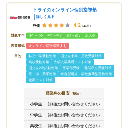
トライのオンライン個別指導塾
詳しく見る
4.2
評価
（44件）
対象学年
小1～小6
中1～中3
高1～高3
浪人生
授業形式
オンライン個別指導(1:1)
目的
私立中学受験対策
国公立中高一貫校受験対策
高校受験対策
大学入学共通テスト対策
国公立2次試験対策
医学部受験
難関私立受験対策
医・歯・薬系対策
総合型選抜・学校推薦型選抜対策
定期テスト対策
授業料の目安
（税込）
小学生
詳細はお問い合わせください
中学生
詳細はお問い合わせください
高校生
詳細はお問い合わせください