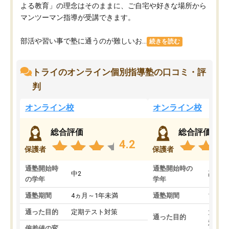
よる教育」の理念はそのままに、ご自宅や好きな場所から
マンツーマン指導が受講できます。
部活や習い事で塾に通うのが難しいお...
続きを読む
トライのオンライン個別指導塾の口コミ・評
判
オンライン校
オンライン校
総合評価
総合評価
4.2
保護者
保護者
通塾開始時
通塾開始時の
中2
高3
の学年
学年
通塾期間
4ヵ月～1年未満
通塾期間
1～3
通った目的
定期テスト対策
大学入
通った目的
対策
偏差値の変