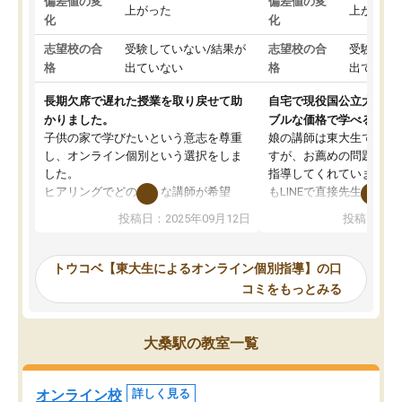
偏差値の変
偏差値の変
上がった
上がった
化
化
志望校の合
受験していない/結果が
志望校の合
受験して
格
出ていない
格
出ていな
長期欠席で遅れた授業を取り戻せて助
自宅で現役国公立大学生
かりました。
ブルな価格で学べる
子供の家で学びたいという意志を尊重
娘の講師は東大生では無
し、オンライン個別という選択をしま
すが、お薦めの問題集や
した。
指導してくれています。2
ヒアリングでどのような講師が希望
もLINEで直接先生に質問
か、オプションは付帯するかなど選ぶ
教科でも)。受講科目や
投稿日：2025年09月12日
投稿日：20
事が出来ました。
めれるので、個人に合っ
講師とのマッチング後講師との初回ミ
ると思います。カリキュ
ーティングを行い、その講師で良いか
いなのがあり(有料)、受
トウコベ【東大生によるオンライン個別指導】の口
他の講師を希望するか子供との相性も
ことをどんなスケジュー
コミをもっとみる
見てから講師を決定する事ができま
くか相談したのですが、
す。
ち期待したものではなく
うちの子は、初回面談の講師の方で決
内容でした。それでも明
大桑駅の教室一覧
定しました。
やる気も出ましたし、苦
くなってきたようなので
オンラインツールを使用した単語帳の
お願いして良かったと思
オンライン校
詳しく見る