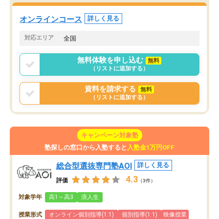
た。自分から学ぶ姿勢を
る勉強」から「目標のための勉強」へ
たい家庭には本当におす
意識が変わったことが、目標校への合
オンラインコース
詳しく見る
思います。
格に繋がったと思います。
対応エリア
全国
無料体験を申し込む
無料
（リストに追加する）
資料を請求する
無料
（リストに追加する）
キャンペーン対象塾
塾探しの窓口から入塾すると
入塾金1万円OFF
総合型選抜専門塾AOI
詳しく見る
4.3
評価
（3件）
対象学年
高1～高3
浪人生
授業形式
オンライン個別指導(1:1)
個別指導(1:1)
映像授業