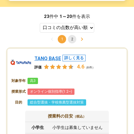
23
件中
1～20
件を表示
1
2
TANQ BASE
詳しく見る
4.6
評価
（8件）
対象学年
高3
授業形式
オンライン個別指導(1:2~)
目的
総合型選抜・学校推薦型選抜対策
授業料の目安
（税込）
小学生
小学生は募集していません