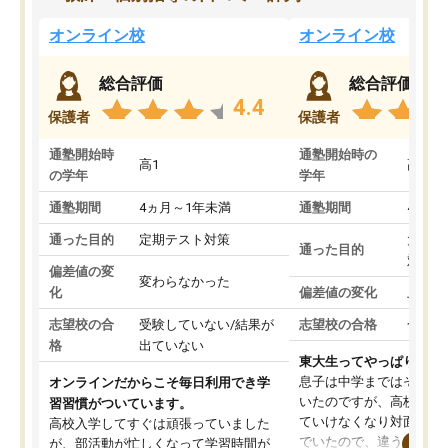
オンライン校
オンライン校
総合評価
総合評価
4.4
保護者
保護者
通塾開始時
通塾開始時の
高1
高3
の学年
学年
通塾期間
4ヵ月～1年未満
通塾期間
4ヵ月
通った目的
定期テスト対策
大学入
通った目的
対策
偏差値の変
変わらなかった
化
偏差値の変化
上がっ
志望校の合
受験していない/結果が
志望校の合格
合格し
格
出ていない
東大生ってやっぱりすご
息子は中学まではそこそ
オンラインだからこそ毎日利用でき学
いたのですが、高校に入
習習慣がついています。
ていけなくなり対面の塾
高校入学してすぐは頑張っていました
でいたので、違うアプロ
が、部活動が忙しくなって学習時間が