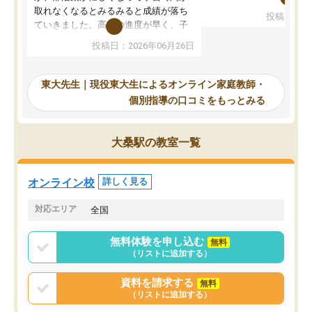
考えて入りました。地元
取れなくなるとみるみると成績が落ち
投稿日：20
で、当初は模試でD判定
ていきました。高校の進度が早く、子
していたのですが、やは
供も家に帰って勉強の話すると嫌な反
投稿日：2026年06月26日
験勉強に詳しく、先生か
応を示します。東大先生にお願いして
受け合格できました。ま
からは効率的な計画を先生が立ててく
自習室が毎日使えていつ
れるので、親としても安心です。毎日
東大先生｜現役東大生によるオンライン家庭教師・
るのが心強かったようで
使える自習室とかもあり、わからない
個別指導の口コミをもっとみる
謝です。
ところがあれば先生が回答してくれる
のも重宝しています。
大桑駅の教室一覧
オンライン校
詳しく見る
対応エリア
全国
無料体験を申し込む
無料
（リストに追加する）
資料を請求する
無料
（リストに追加する）