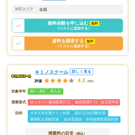
共有があり宿題もそちらで出される形
も合わなければチェンジ
でした。
娘は3科目ともずっと同
対応エリア
全国
2ヶ月で担当講師の方がお辞めになると
言う事で講師変更の申し出があり、あ
無料体験を申し込む
無料
まりに短期での変更だった為、塾に通
（リストに追加する）
う事にして退会しました。遅れも取り
戻せ、授業内容や講師の方は良かった
資料を請求する
無料
と思います。
（リストに追加する）
キミノスクール
詳しく見る
4.3
評価
（5件）
対象学年
高1～高3
浪人生
授業形式
オンライン個別指導(1:1)
個別指導(1:1)
自立型学習
目的
大学入学共通テスト対策
国公立2次試験対策
難関私立受験対策
総合型選抜・学校推薦型選抜対策
授業料の目安
（税込）