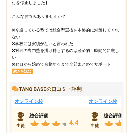
付を停止しました】
こんなお悩みありませんか？
❌今通っている塾では総合型選抜を本格的に対策してくれ
ない
❌学校には実績がないと言われた
❌対面の専門塾を掛け持ちするのは経済的、時間的に厳し
い
❌ゼロから始めて合格するまで全部まとめてサポート...
続きを読む
TANQ BASEの口コミ・評判
オンライン校
オンライン校
総合評価
総合評価
4.4
生徒
生徒