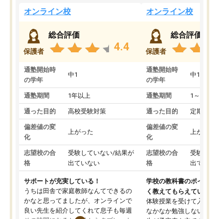
オンライン校
オンライン校
総合評価
総合評価
4.4
保護者
保護者
通塾開始時
通塾開始時
中1
中1
の学年
の学年
通塾期間
1年以上
通塾期間
1～3ヵ月
通った目的
高校受験対策
通った目的
定期テス
偏差値の変
偏差値の変
上がった
上がった
化
化
志望校の合
受験していない/結果が
志望校の合
受験して
格
出ていない
格
出ていな
サポートが充実している！
学校の教科書のポイント
うちは田舎で家庭教師なんてできるの
く教えてもらえている
かなと思ってましたが、オンラインで
体験授業を受けて入塾し
良い先生を紹介してくれて息子も毎週
なかなか勉強しない息子