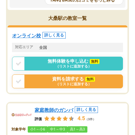
TANQ BASEの口コミをもっとみる
も目を通して頂ける。そのため多くの
接・小論文などの技術指
意見を聞くことができ、より良いもの
ション内容になっていま
を推敲することが可能だ。
選抜を通して将来自分が
大桑駅の教室一覧
どの人も優しく、親身に接してくださ
のかといった人生設計・
るのでやる気も出て、良かったで
を社会人として働いてい
す！！
に考える事が出来る環境
オンライン校
詳しく見る
番の魅力だと思います。
い事が何もない所から社
対応エリア
全国
ポートを受け、学びたい
標を見つける事が出来ま
無料体験を申し込む
無料
（リストに追加する）
資料を請求する
無料
（リストに追加する）
家庭教師のガンバ
詳しく見る
4.5
評価
（3件）
対象学年
小1～小6
中1～中3
高1～高3