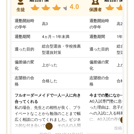
4.0
生徒
保護者
通塾開始時
通塾開始時
高3
高2
の学年
の学年
通塾期間
4ヵ月～1年未満
通塾期間
1年以上
総合型選抜・学校推薦
総合型選
通った目的
通った目的
型選抜対策
型選抜対
偏差値の変
偏差値の変
上がった
上がった
化
化
志望校の合
志望校の合
合格した
合格した
格
格
フルオーダーメイドで一人一人に向き
今までの塾になかったA
AO入試専門塾に息子を
合ってくれる
った理由は、息子が高校
私の場合、先生との相性が良く、プラ
への入試に入る時期に差
イベートなことから勉強のことまで幅
に、AO入試の存在を息
広く相談にのってくれました。ビジネ
してもその制度で合格し
ス的な付き合いでなく、その人の人間
投稿日：20
たことから、AOIに入塾
性までを適切に把握し、むきあってい