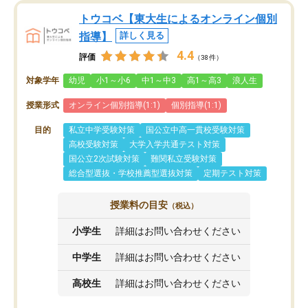
トウコベ【東大生によるオンライン個別
指導】
詳しく見る
4.4
評価
（38件）
対象学年
幼児
小1～小6
中1～中3
高1～高3
浪人生
授業形式
オンライン個別指導(1:1)
個別指導(1:1)
目的
私立中学受験対策
国公立中高一貫校受験対策
高校受験対策
大学入学共通テスト対策
国公立2次試験対策
難関私立受験対策
総合型選抜・学校推薦型選抜対策
定期テスト対策
授業料の目安
（税込）
小学生
詳細はお問い合わせください
中学生
詳細はお問い合わせください
高校生
詳細はお問い合わせください