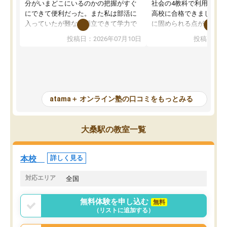
分がいまどこにいるのかの把握がすぐ
社会の4教科で利用し、偏
にできて便利だった。また私は部活に
高校に合格できました。
入っていたが難なく両立できて学力で
に固められる点が魅力で
も部活でも結果を残すことができてよ
れる「ウォームアップ」
投稿日：2026年07月10日
投稿日：20
かった。また問題演習の際に、自分が
項目のおかげで、手軽に
一度間違えた問題を繰り返し学習でき
せられます。何度も間違
たので苦手だった英語の克服につなが
「特訓」項目で徹底的に
った点もよかった。ただAIをアピール
め、苦手克服に非常に役
して活用するのは良かった点もあった
また、その日の勉強時間
が、自分で自分の管理ができない人に
元数が可視化されるので
atama＋ オンライン塾の口コミをもっとみる
とっては難しい部分もあるのではない
しながら意欲的に取り組
かと思った。
常に効果を実感している
になった現在も大学受験
大桑駅の教室一覧
して利用しており、自信
すめできる塾です。
本校
詳しく見る
対応エリア
全国
無料体験を申し込む
無料
（リストに追加する）