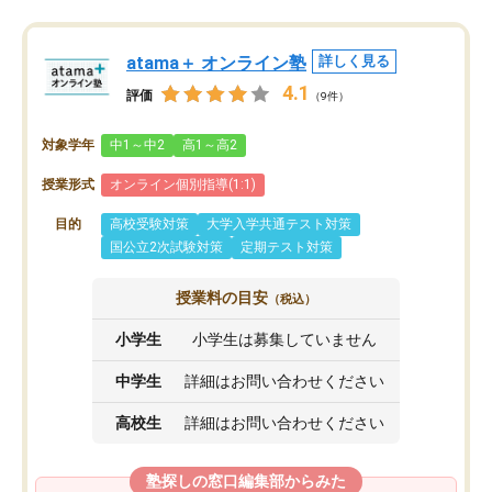
atama＋ オンライン塾
詳しく見る
4.1
評価
（9件）
対象学年
中1～中2
高1～高2
授業形式
オンライン個別指導(1:1)
目的
高校受験対策
大学入学共通テスト対策
国公立2次試験対策
定期テスト対策
授業料の目安
（税込）
小学生
小学生は募集していません
中学生
詳細はお問い合わせください
高校生
詳細はお問い合わせください
塾探しの窓口編集部からみた