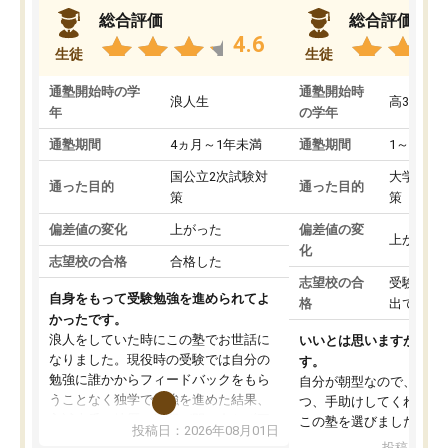
総合評価
総合評価
4.6
生徒
生徒
通塾開始時の学
通塾開始時
浪人生
高3
年
の学年
通塾期間
4ヵ月～1年未満
通塾期間
1～3ヵ月
国公立2次試験対
大学入学
通った目的
通った目的
策
策
偏差値の変化
上がった
偏差値の変
上がった
化
志望校の合格
合格した
志望校の合
受験して
自身をもって受験勉強を進められてよ
格
出ていな
かったです。
浪人をしていた時にこの塾でお世話に
いいとは思いますが、料
なりました。現役時の受験では自分の
す。
勉強に誰かからフィードバックをもら
自分が朝型なので、自習
うことなく独学で勉強を進めた結果、
つ、手助けしてくれる設
入試本番に地歴の学習が間に合わず不
この塾を選びました。
投稿日：2026年08月01日
合格となってしまいました。その経験
投稿日：20