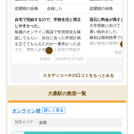
志望校の合格
合格した
志望校の合格
合格
自宅で完結するので、学校生活と両立
流石に料金が高すぎる
大学受験に向けて、高2
しやすかった。
通い始めました。
毎週のオンライン面談で学習状況を確
最初は個別指導でなく、
認してもらい、自分に合った学習計画
成や進捗の管理のみのコ
を立ててもらえたのが一番良かった点
ていましたが、あまり効
です。通塾の必要がなく自宅で完結す
投稿日：20
じ個別指導コースに変更
るため、学校や部活と両立しやすかっ
投稿日：2026年01月24日
講師には早稲田大学生の
たです。コーチが現役大学生で相談し
れましたが、はっきり言
やすく、勉強面だけでなく受験期の不
性が良くなかったです。
安も気軽に話せました。勉強習慣が身
スタディコーチの口コミをもっとみる
モチベーションが上がら
についたと感じています。また、チャ
にやめてしまいました。
ットで質問できるのも便利でした。一
追加で料金を払うことで
人では迷いがちだった受験勉強を、最
大桑駅の教室一覧
方に変更することも可能
後まで続けられたのはこの塾のおかげ
の方の予定が空いていな
だと思います。
そもそも月謝が高い塾な
オンライン校
詳しく見る
人には合わないと思いま
総合してあまりお勧めで
対応エリア
全国
りませんでした。
唯一、塾内の設備だけは