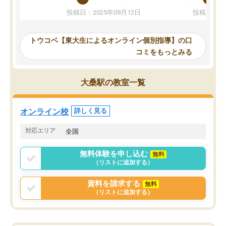
か、オプションは付帯するかなど選ぶ
教科でも)。受講科目や
投稿日：2025年09月12日
投稿日：20
事が出来ました。
めれるので、個人に合っ
講師とのマッチング後講師との初回ミ
ると思います。カリキュ
ーティングを行い、その講師で良いか
いなのがあり(有料)、受
トウコベ【東大生によるオンライン個別指導】の口
他の講師を希望するか子供との相性も
ことをどんなスケジュー
コミをもっとみる
見てから講師を決定する事ができま
くか相談したのですが、
す。
ち期待したものではなく
うちの子は、初回面談の講師の方で決
内容でした。それでも明
大桑駅の教室一覧
定しました。
やる気も出ましたし、苦
くなってきたようなので
オンラインツールを使用した単語帳の
お願いして良かったと思
オンライン校
詳しく見る
共有があり宿題もそちらで出される形
も合わなければチェンジ
でした。
娘は3科目ともずっと同
対応エリア
全国
2ヶ月で担当講師の方がお辞めになると
言う事で講師変更の申し出があり、あ
無料体験を申し込む
無料
まりに短期での変更だった為、塾に通
（リストに追加する）
う事にして退会しました。遅れも取り
戻せ、授業内容や講師の方は良かった
資料を請求する
無料
と思います。
（リストに追加する）