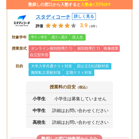
塾探しの窓口から入塾すると
入塾金1万円OFF
スタディコーチ
詳しく見る
3.9
評価
（6件）
対象学年
中1～中3
高1～高3
浪人生
授業形式
オンライン個別指導(1:1)
個別指導(1:1)
映像授業
自立型学習
目的
大学入学共通テスト対策
国公立2次試験対策
難関私立受験対策
定期テスト対策
授業料の目安
（税込）
小学生
小学生は募集していません
中学生
詳細はお問い合わせください
高校生
詳細はお問い合わせください
塾探しの窓口編集部からみた