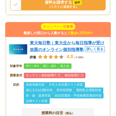
資料を請求する
無料
（リストに追加する）
キャンペーン対象塾
塾探しの窓口から入塾すると
入塾金1万円OFF
東大毎日塾｜東大生から毎日指導が受け
放題のオンライン個別指導塾
詳しく見る
4.0
評価
（116件）
対象学年
中1～中3
高1～高3
浪人生
授業形式
オンライン個別指導(1:1)
個別指導(1:1)
目的
高校受験対策
大学入学共通テスト対策
国公立2次試験対策
医学部受験
難関私立受験対策
医・歯・薬系対策
総合型選抜・学校推薦型選抜対策
定期テスト対策
授業料の目安
（税込）