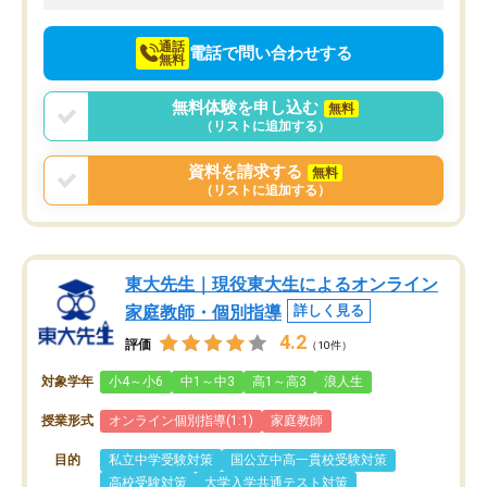
向けて頑張っています。
通話
電話で問い合わせする
無料
無料体験を申し込む
無料
（リストに追加する）
資料を請求する
無料
（リストに追加する）
東大先生｜現役東大生によるオンライン
家庭教師・個別指導
詳しく見る
4.2
評価
（10件）
対象学年
小4～小6
中1～中3
高1～高3
浪人生
授業形式
オンライン個別指導(1:1)
家庭教師
目的
私立中学受験対策
国公立中高一貫校受験対策
高校受験対策
大学入学共通テスト対策