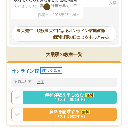
取れなくなるとみるみると成績が落ち
投稿日：20
で、当初は模試でD判定
ていきました。高校の進度が早く、子
していたのですが、やは
供も家に帰って勉強の話すると嫌な反
投稿日：2026年06月26日
験勉強に詳しく、先生か
応を示します。東大先生にお願いして
受け合格できました。ま
からは効率的な計画を先生が立ててく
自習室が毎日使えていつ
れるので、親としても安心です。毎日
東大先生｜現役東大生によるオンライン家庭教師・
るのが心強かったようで
使える自習室とかもあり、わからない
個別指導の口コミをもっとみる
謝です。
ところがあれば先生が回答してくれる
のも重宝しています。
大桑駅の教室一覧
オンライン校
詳しく見る
対応エリア
全国
無料体験を申し込む
無料
（リストに追加する）
資料を請求する
無料
（リストに追加する）