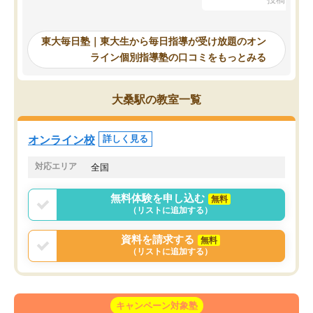
を踏まえ、浪人が決まった際に勉強計
画を考えてもらえる塾を探した結果、
東大毎日塾にたどり着きました。学習
東大毎日塾｜東大生から毎日指導が受け放題のオン
の長期計画や日々の勉強のやり方につ
ライン個別指導塾の口コミをもっとみる
いて客観的なアドバイスをいただけた
ので、自信をもって受験勉強を進める
ことができました。自分のように勉強
大桑駅の教室一覧
のやり方や進捗管理で苦労している方
には特におすすめしたい塾です。
オンライン校
詳しく見る
対応エリア
全国
無料体験を申し込む
無料
（リストに追加する）
資料を請求する
無料
（リストに追加する）
キャンペーン対象塾