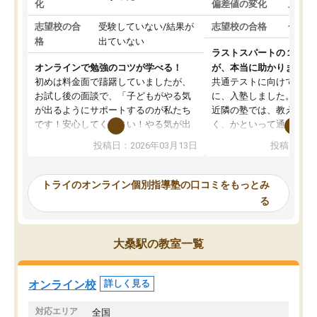
化
偏差値の変化
上がっ
志望校の合
受験していない/結果が
志望校の合格
合格し
格
出ていない
ラストスパートの１か月
オンラインで勉強のコツが学べる！
が、本当に助かりました
初めは料金面で躊躇していましたが、
共通テストに向けての追
お試し後の面談で、「子どもがやる気
に、入塾しました。田舎
が出るようにサポートするのが私たち
近隣の塾では、教えても
です！安心してください！やる気が出
く、かといって通うには
ないのは私たち講師の責任です」と言
が、トライならオンライ
投稿日：2026年03月13日
投稿日：20
ってくださり、確かに！と考えて、思
可能なので本当に助かり
い切って入塾しました。英語が苦手だ
テストの内容重視でした
ったんですが、学生の先生から学ぶこ
らないところをピンポイ
トライのオンライン個別指導塾の口コミをもっとみ
とで、勉強のコツみたいなものをつか
頂いて、とてもわかりや
る
み、徐々に成績が上がったらいいなと
していました。一生を左
思っていました。何が今足りないのか
スト、多少お金がかかっ
を的確に指導いただき、子どももびっ
思い切って入塾してよか
大桑駅の教室一覧
くりするほど楽しんでやる気を持って
塾を受けています。狙い通り、少しず
つ成績も上がり、苦手意識も無くなっ
オンライン校
詳しく見る
てきたので、さらに苦手な数学も追加
でお願いしました。来年の高校受験に
対応エリア
全国