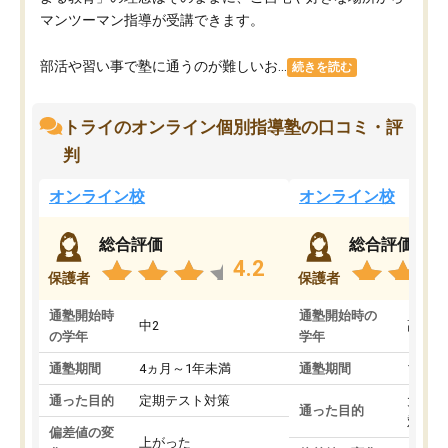
マンツーマン指導が受講できます。
部活や習い事で塾に通うのが難しいお...
続きを読む
トライのオンライン個別指導塾の口コミ・評
判
オンライン校
オンライン校
総合評価
総合評価
4.2
保護者
保護者
通塾開始時
通塾開始時の
中2
高3
の学年
学年
通塾期間
4ヵ月～1年未満
通塾期間
1～3
通った目的
定期テスト対策
大学入
通った目的
対策
偏差値の変
上がった