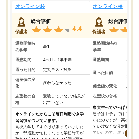
オンライン校
オンライン校
総合評価
総合評価
4.4
保護者
保護者
通塾開始時
通塾開始時の
高1
高3
の学年
学年
通塾期間
4ヵ月～1年未満
通塾期間
4ヵ月
通った目的
定期テスト対策
大学入
通った目的
対策
偏差値の変
変わらなかった
化
偏差値の変化
上がっ
志望校の合
受験していない/結果が
志望校の合格
合格し
格
出ていない
東大生ってやっぱりすご
息子は中学まではそこそ
オンラインだからこそ毎日利用でき学
いたのですが、高校に入
習習慣がついています。
ていけなくなり対面の塾
高校入学してすぐは頑張っていました
でいたので、違うアプロ
が、部活動が忙しくなって学習時間が
考えて入りました。地元