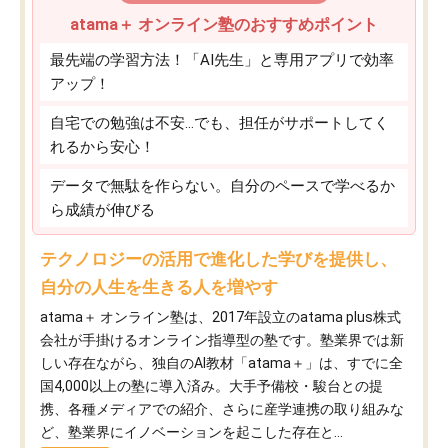
atama＋ オンライン塾のおすすめポイント
最先端の学習方法！「AI先生」と専用アプリで効率
アップ！
自宅での勉強は不安…でも、担任がサポートしてく
れるから安心！
データで無駄を作らない。自分のペースで学べるか
ら成績が伸びる
テクノロジーの活用で進化した学びを提供し、
自分の人生を生きる人を増やす
atama＋ オンライン塾は、2017年設立のatama plus株式
会社が手掛けるオンライン指導型の塾です。塾業界では新
しい存在ながら、独自のAI教材「atama＋」は、すでに全
国4,000以上の塾に導入済み。大手予備校・駿台との提
携、各種メディアでの紹介、さらに産学連携の取り組みな
ど、塾業界にイノベーションを起こした存在と...