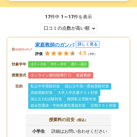
17
件中
1～17
件を表示
家庭教師のガンバ
詳しく見る
4.5
評価
（3件）
対象学年
小1～小6
中1～中3
高1～高3
授業形式
オンライン個別指導(1:1)
家庭教師
目的
私立中学受験対策
国公立中高一貫校受験対策
高校受験対策
大学入学共通テスト対策
国公立2次試験対策
難関私立受験対策
総合型選抜・学校推薦型選抜対策
定期テスト対策
授業料の目安
（税込）
小学生
詳細はお問い合わせください