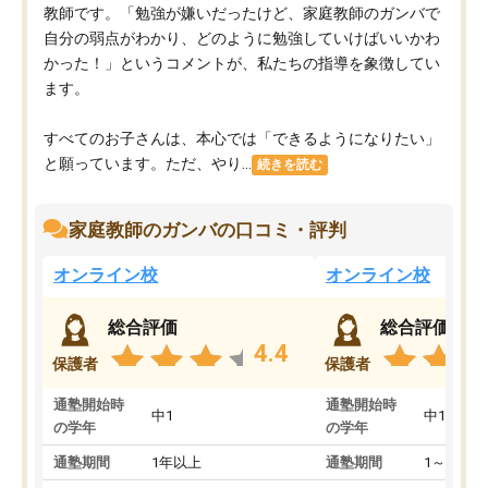
教師です。「勉強が嫌いだったけど、家庭教師のガンバで
自分の弱点がわかり、どのように勉強していけばいいかわ
かった！」というコメントが、私たちの指導を象徴してい
ます。
すべてのお子さんは、本心では「できるようになりたい」
と願っています。ただ、やり...
続きを読む
家庭教師のガンバの口コミ・評判
オンライン校
オンライン校
総合評価
総合評価
4.4
保護者
保護者
通塾開始時
通塾開始時
中1
中1
の学年
の学年
通塾期間
1年以上
通塾期間
1～3ヵ月