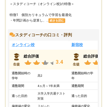
＜スタディコーチ（オンライン校)の特徴＞
特徴1 個別カリキュラムで学習を最適化
・年間計画から逆算し、...
続きを読む
スタディコーチの口コミ・評判
オンライン校
新宿校
総合評価
総合評価
3.4
生徒
生徒
通塾開始時の
通塾開始時の学
高2
高2
学年
年
通塾期間
4ヵ月～1年未満
通塾期間
1～
大学入学共通テスト
国公
通った目的
通った目的
対策
策
偏差値の変化
上がった
偏差値の変化
変わ