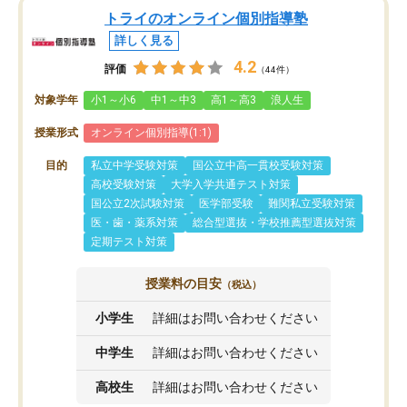
トライのオンライン個別指導塾
詳しく見る
4.2
評価
（44件）
対象学年
小1～小6
中1～中3
高1～高3
浪人生
授業形式
オンライン個別指導(1:1)
目的
私立中学受験対策
国公立中高一貫校受験対策
高校受験対策
大学入学共通テスト対策
国公立2次試験対策
医学部受験
難関私立受験対策
医・歯・薬系対策
総合型選抜・学校推薦型選抜対策
定期テスト対策
授業料の目安
（税込）
小学生
詳細はお問い合わせください
中学生
詳細はお問い合わせください
高校生
詳細はお問い合わせください