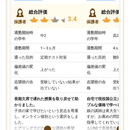
総合評価
総合評価
3.4
保護者
保護者
通塾開始時
通塾開始時
中2
高2
の学年
の学年
通塾期間
1～3ヵ月
通塾期間
4ヵ月～1
通った目的
定期テスト対策
通った目的
難関私立
偏差値の変
偏差値の変
上がった
上がった
化
化
志望校の合
受験していない/結果が
志望校の合
受験して
格
出ていない
格
出ていな
長期欠席で遅れた授業を取り戻せて助
自宅で現役国公立大学生
かりました。
ブルな価格で学べる
子供の家で学びたいという意志を尊重
娘の講師は東大生では無
し、オンライン個別という選択をしま
すが、お薦めの問題集や
した。
指導してくれています。2
ヒアリングでどのような講師が希望
もLINEで直接先生に質問