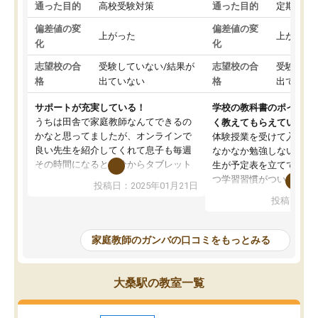
通った目的
高校受験対策
通った目的
定期テス
偏差値の変
偏差値の変
上がった
上がった
化
化
志望校の合
受験していない/結果が
志望校の合
受験して
格
出ていない
格
出ていな
サポートが充実している！
学校の教科書のポイント
うちは田舎で家庭教師なんてできるの
く教えてもらえている
かなと思ってましたが、オンラインで
体験授業を受けて入塾し
良い先生を紹介してくれて息子も毎週
なかなか勉強しない息子
その時間になると自分からタブレット
生が予定表を立ててくれ
を開いてzoomを繋げるようになりまし
つ学習習慣がついてきま
投稿日：2025年01月21日
た！5科目なんでもOKなのもとても気
オンラインで週に一度の
投稿日：20
に入っています
指導が無い日も予定表に
成績もだいぶ下の方でしたが、通い始
したり、LINEでわから
めて1年ほどだった今では平均点以上の
問できるのでとても助か
家庭教師のガンバの口コミをもっとみる
科目が増えてきました！あと1年受験ま
であるので無料の週末教室を使用しな
がら頑張って欲しいと思います！
大桑駅の教室一覧