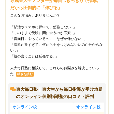
専属東大生メンターが毎日つきっきりで指導。
だから圧倒的に「伸びる」
こんなお悩み、ありませんか？
「部活やスマホに夢中で、勉強しない…」
「このままで受験に間に合うのか不安…」
「真面目にやっているのに、なぜか伸びない…」
「課題が多すぎて、何から手をつければいいのか分からな
い…」
「親の言うことは反発する…」
東大毎日塾に相談して、これらのお悩みを解決していっ
た...
続きを読む
東大毎日塾｜東大生から毎日指導が受け放題
のオンライン個別指導塾の口コミ・評判
オンライン校
オンライン校