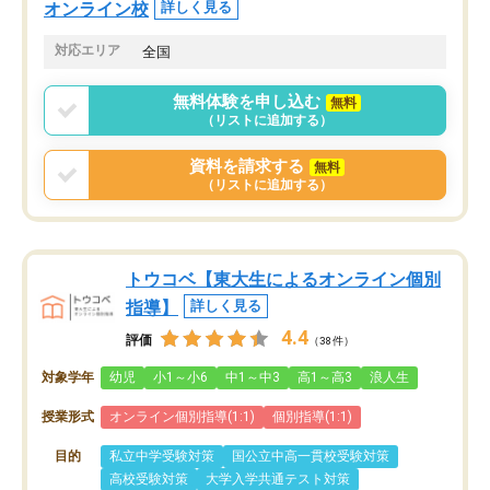
オンライン校
詳しく見る
対応エリア
全国
無料体験を申し込む
無料
（リストに追加する）
資料を請求する
無料
（リストに追加する）
トウコベ【東大生によるオンライン個別
指導】
詳しく見る
4.4
評価
（38件）
対象学年
幼児
小1～小6
中1～中3
高1～高3
浪人生
授業形式
オンライン個別指導(1:1)
個別指導(1:1)
目的
私立中学受験対策
国公立中高一貫校受験対策
高校受験対策
大学入学共通テスト対策