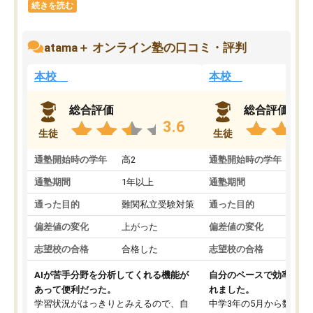
続きを読む
atama＋ オンライン塾の口コミ・評判
本校
本校
総合評価
総合評価
3.6
生徒
生徒
通塾開始時の学年
高2
通塾開始時の学年
中
通塾期間
1年以上
通塾期間
通った目的
難関私立受験対策
通った目的
偏差値の変化
上がった
偏差値の変化
志望校の合格
合格した
志望校の合格
AIが苦手分野を分析してくれる機能が
自分のペースで効率よく
あって便利だった。
れました。
学習状況がはっきりとみえるので、自
中学3年の5月から数学・